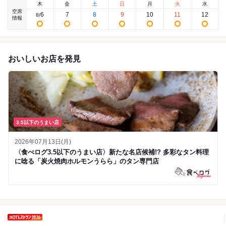
木
金
土
日
月
火
水
空席
6
7
8
9
10
11
12
8
/
情報
おいしいお店を発見
3.5以下のうまい店
2026年07月13日(月)
〈食べログ3.5以下のうまい店〉新たな名店候補!? 多彩なタン料理
に唸る「炭火焼肉ホルモンうらら」のタン専門店