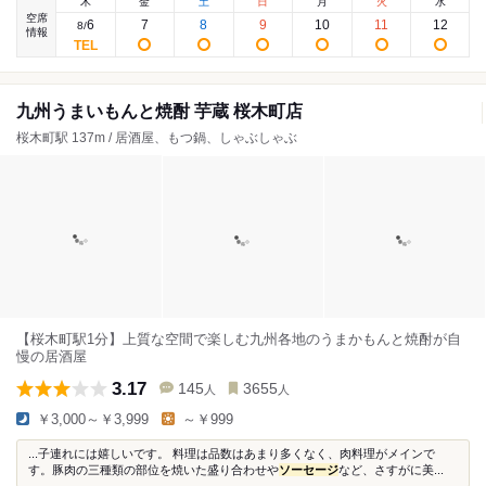
木
金
土
日
月
火
水
空席
6
7
8
9
10
11
12
8
/
情報
九州うまいもんと焼酎 芋蔵 桜木町店
桜木町駅 137m / 居酒屋、もつ鍋、しゃぶしゃぶ
【桜木町駅1分】上質な空間で楽しむ九州各地のうまかもんと焼酎が自
慢の居酒屋
3.17
145
3655
人
人
￥3,000～￥3,999
～￥999
...子連れには嬉しいです。 料理は品数はあまり多くなく、肉料理がメインで
す。豚肉の三種類の部位を焼いた盛り合わせや
ソーセージ
など、さすがに美...