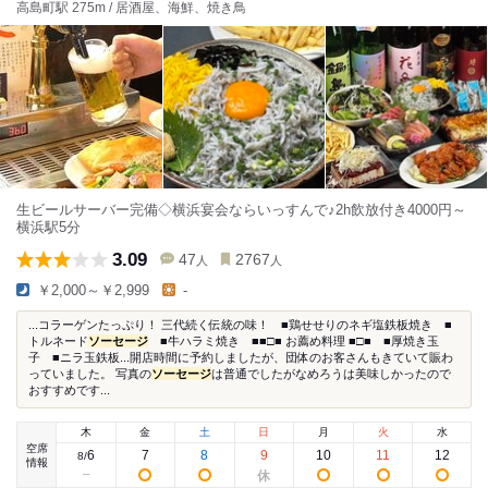
高島町駅 275m / 居酒屋、海鮮、焼き鳥
生ビールサーバー完備◇横浜宴会ならいっすんで♪2h飲放付き4000円～
横浜駅5分
3.09
47
2767
人
人
￥2,000～￥2,999
-
...コラーゲンたっぷり！ 三代続く伝統の味！ ■鶏せせりのネギ塩鉄板焼き ■
トルネード
ソーセージ
■牛ハラミ焼き ■■□■ お薦め料理 ■□■ ■厚焼き玉
子 ■ニラ玉鉄板...開店時間に予約しましたが、団体のお客さんもきていて賑わ
っていました。 写真の
ソーセージ
は普通でしたがなめろうは美味しかったので
おすすめです...
木
金
土
日
月
火
水
空席
6
7
8
9
10
11
12
8
/
情報