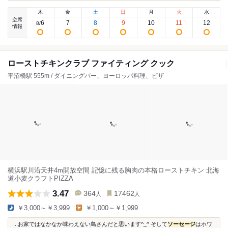
木
金
土
日
月
火
水
空席
6
7
8
9
10
11
12
8
/
情報
ローストチキンクラブ ファイティング クック
平沼橋駅 555m / ダイニングバー、ヨーロッパ料理、ピザ
横浜駅川沿天井4m開放空間 記憶に残る胸肉の本格ローストチキン 北海
道小麦クラフトPIZZA
3.47
364
17462
人
人
￥3,000～￥3,999
￥1,000～￥1,999
...お家ではなかなか味わえない鳥さんだと思います^_^ そして
ソーセージ
はホワ