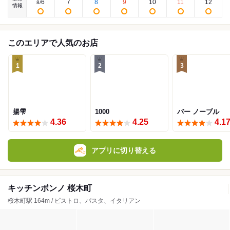
6
7
8
9
10
11
12
8
/
情報
このエリアで人気のお店
1
2
3
揚雫
1000
バー ノーブル
4.36
4.25
4.1
アプリに切り替える
キッチンボンノ 桜木町
桜木町駅 164m / ビストロ、パスタ、イタリアン