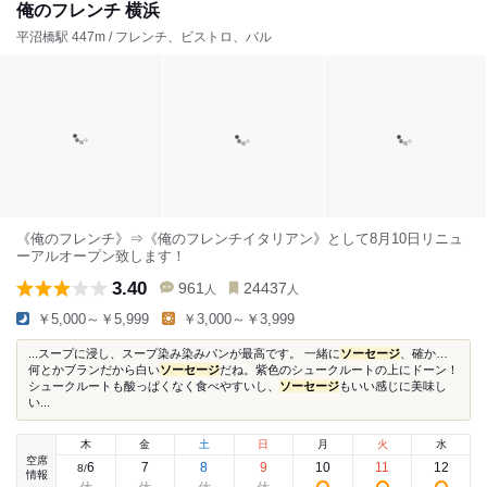
俺のフレンチ 横浜
平沼橋駅 447m / フレンチ、ビストロ、バル
《俺のフレンチ》⇒《俺のフレンチイタリアン》として8月10日リニュ
ーアルオープン致します！
3.40
961
24437
人
人
￥5,000～￥5,999
￥3,000～￥3,999
...スープに浸し、スープ染み染みパンが最高です。 一緒に
ソーセージ
、確か…
何とかブランだから白い
ソーセージ
だね。紫色のシュークルートの上にドーン！
シュークルートも酸っぱくなく食べやすいし、
ソーセージ
もいい感じに美味し
い...
木
金
土
日
月
火
水
空席
6
7
8
9
10
11
12
8
/
情報