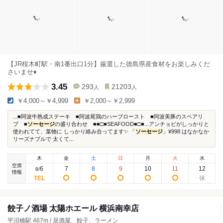
【JR桜木町駅・南1番出口1分】厳選した徳島県産食材をお楽しみくだ
さいませ♦︎
3.45
293
21203
人
人
￥4,000～￥4,999
￥2,000～￥2,999
...■阿波牛熟成ステーキ ■阿波尾鶏のハーブロースト ■阿波美豚のスペアリ
ブ ■
ソーセージ
の盛り合わせ ■■□■SEAFOOD■□■...アンチョビがしっかりと
使われてて、葉物に しっかり絡み合ってます✨ 「
ソーセージ
」¥998 はなかなか
リーズナブルで 太くて...
木
金
土
日
月
火
水
空席
6
7
8
9
10
11
12
8
/
情報
餃子ノ酒場 太陽ホエール 横浜南幸店
平沼橋駅 467m / 居酒屋、餃子、ラーメン