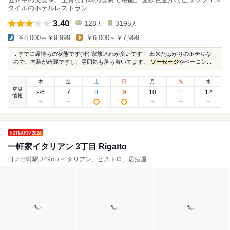
タイルのホテルレストラン
3.40
128
3195
人
人
￥8,000～￥9,999
￥6,000～￥7,999
...すでに席待ちの状態です(汗) 家族連れが多いです！ 出来たばかりのホテルな
ので、内装が綺麗ですし、雰囲気も落ち着いてます。
ソーセージ
やベーコン...
木
金
土
日
月
火
水
空席
6
7
8
9
10
11
12
8
/
情報
一軒家イタリアン 3丁目 Rigatto
日ノ出町駅 349m / イタリアン、ビストロ、居酒屋