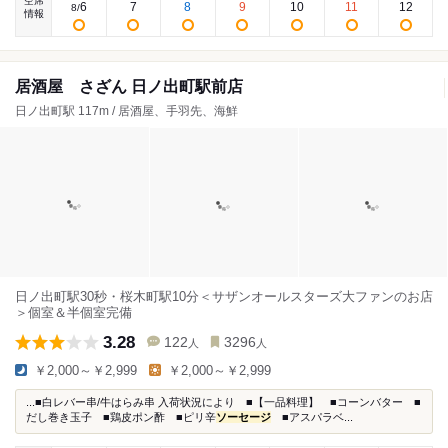
空席
6
7
8
9
10
11
12
8
/
情報
居酒屋 さざん 日ノ出町駅前店
日ノ出町駅 117m / 居酒屋、手羽先、海鮮
日ノ出町駅30秒・桜木町駅10分＜サザンオールスターズ大ファンのお店
＞個室＆半個室完備
3.28
122
3296
人
人
￥2,000～￥2,999
￥2,000～￥2,999
...■白レバー串/牛はらみ串 入荷状況により ■【一品料理】 ■コーンバター ■
だし巻き玉子 ■鶏皮ポン酢 ■ピリ辛
ソーセージ
■アスパラベ...