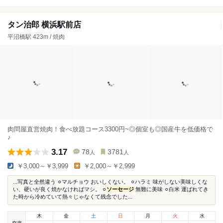
タン治郎 横浜駅前店
平沼橋駅 423m / 焼肉
肉問屋直営焼肉！食べ放題コース3300円~◎個室も◎国産牛を低価格で
♪
3.17
78
3781
人
人
￥3,000～￥3,999
￥2,000～￥2,999
...写真と全然違う ⚪︎マルチョウ おいしくない。 ⚪︎ハラミ 味がしない美味しくな
い、硬いが良く焼かなければマシ。 ⚪︎
ソーセージ
無難に美味 ⚪︎白米 運ばれてき
た時から冷めていて熱々じゃなくて残念でした...
木
金
土
日
月
火
水