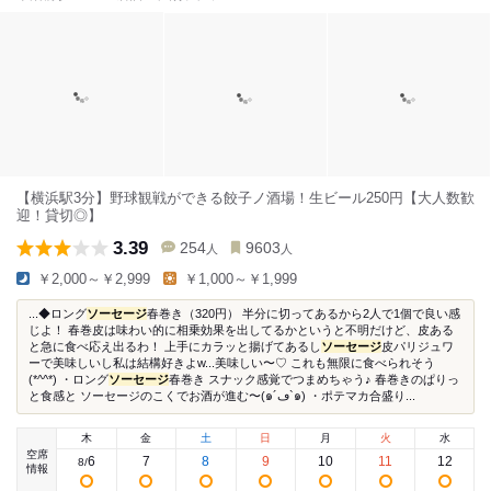
【横浜駅3分】野球観戦ができる餃子ノ酒場！生ビール250円【大人数歓
迎！貸切◎】
3.39
254
9603
人
人
￥2,000～￥2,999
￥1,000～￥1,999
...◆ロング
ソーセージ
春巻き（320円） 半分に切ってあるから2人で1個で良い感
じよ！ 春巻皮は味わい的に相乗効果を出してるかというと不明だけど、皮ある
と急に食べ応え出るわ！ 上手にカラッと揚げてあるし
ソーセージ
皮パリジュワ
ーで美味しいし私は結構好きよw...美味しい〜♡ これも無限に食べられそう
(*^^*) ・ロング
ソーセージ
春巻き スナック感覚でつまめちゃう♪ 春巻きのぱりっ
と食感と ソーセージのこくでお酒が進む〜(๑´ڡ`๑) ・ポテマカ合盛り...
木
金
土
日
月
火
水
空席
6
7
8
9
10
11
12
8
/
情報