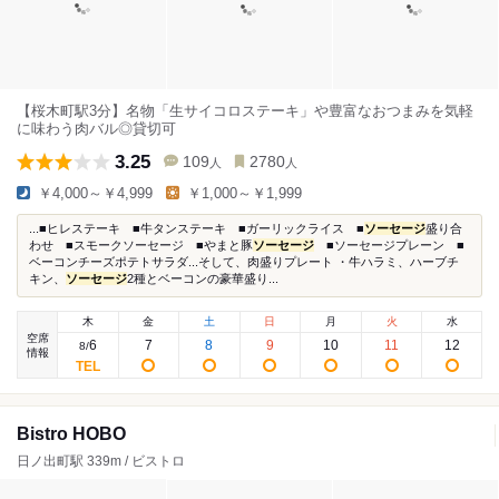
【桜木町駅3分】名物「生サイコロステーキ」や豊富なおつまみを気軽
に味わう肉バル◎貸切可
3.25
109
2780
人
人
￥4,000～￥4,999
￥1,000～￥1,999
...■ヒレステーキ ■牛タンステーキ ■ガーリックライス ■
ソーセージ
盛り合
わせ ■スモークソーセージ ■やまと豚
ソーセージ
■ソーセージプレーン ■
ベーコンチーズポテトサラダ...そして、肉盛りプレート ・牛ハラミ、ハーブチ
キン、
ソーセージ
2種とベーコンの豪華盛り...
木
金
土
日
月
火
水
空席
6
7
8
9
10
11
12
8
/
情報
Bistro HOBO
日ノ出町駅 339m / ビストロ