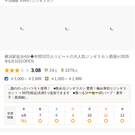
平沼橋駅 454m / ジンギスカン
横浜駅徒歩4分◆年間10万人リピートの大人気ジンギスカン酒場が2026
年6月10日OPEN
3.08
24
1076
人
人
￥3,000～￥3,999
￥1,000～￥1,999
...脂ののったハツモト使用！ ■飲めるジンギスカン 驚異！極み薄切りジンギス
カン！ ＋55円(税込)生卵1つ追加できます ■選べる
ソーセージ
(ハーブ・唐辛
子・黒胡椒)...
木
金
土
日
月
火
水
空席
6
7
8
9
10
11
12
8
/
情報