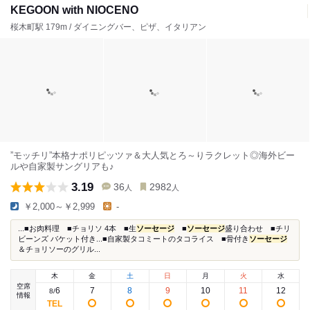
KEGOON with NIOCENO
桜木町駅 179m / ダイニングバー、ピザ、イタリアン
”モッチリ”本格ナポリピッツァ＆大人気とろ～りラクレット◎海外ビー
ルや自家製サングリアも♪
3.19
36
2982
人
人
￥2,000～￥2,999
-
...■お肉料理 ■チョリソ 4本 ■生
ソーセージ
■
ソーセージ
盛り合わせ ■チリ
ビーンズ バケット付き...■自家製タコミートのタコライス ■骨付き
ソーセージ
＆チョリソーのグリル...
木
金
土
日
月
火
水
空席
6
7
8
9
10
11
12
8
/
情報