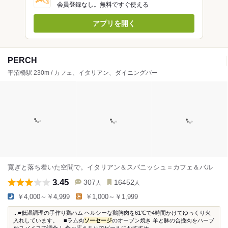
会員登録なし。無料ですぐ使える
アプリを開く
PERCH
平沼橋駅 230m / カフェ、イタリアン、ダイニングバー
寛ぎと落ち着いた空間で。イタリアン＆スパニッシュ＝カフェ＆バル
3.45
307
16452
人
人
￥4,000～￥4,999
￥1,000～￥1,999
...■低温調理の手作り鶏ハム ヘルシーな鶏胸肉を61℃で4時間かけてゆっくり火
入れしています。 ■ラム肉
ソーセージ
のオーブン焼き 羊と豚の合挽肉をハーブ