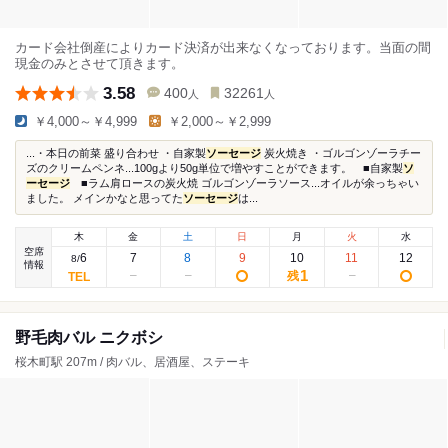
カード会社倒産によりカード決済が出来なくなっております。当面の間
現金のみとさせて頂きます。
3.58
400
32261
人
人
￥4,000～￥4,999
￥2,000～￥2,999
...・本日の前菜 盛り合わせ ・自家製
ソーセージ
炭火焼き ・ゴルゴンゾーラチー
ズのクリームペンネ...100gより50g単位で増やすことができます。 ■自家製
ソ
ーセージ
■ラム肩ロースの炭火焼 ゴルゴンゾーラソース...オイルが余っちゃい
ました。 メインかなと思ってた
ソーセージ
は...
木
金
土
日
月
火
水
空席
6
7
8
9
10
11
12
8
/
情報
1
残
野毛肉バル ニクボシ
桜木町駅 207m / 肉バル、居酒屋、ステーキ