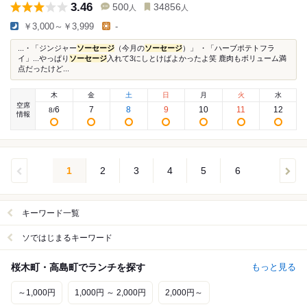
3.46
500
34856
人
人
￥3,000～￥3,999
-
...・「ジンジャー
ソーセージ
（今月の
ソーセージ
）」 ・「ハーブポテトフラ
イ」...やっぱり
ソーセージ
入れて3にしとけばよかったよ笑 鹿肉もボリューム満
点だったけど...
木
金
土
日
月
火
水
空席
6
7
8
9
10
11
12
8
/
情報
1
2
3
4
5
6
キーワード一覧
ソではじまるキーワード
桜木町・高島町でランチを探す
もっと見る
～1,000円
1,000円 ～ 2,000円
2,000円～