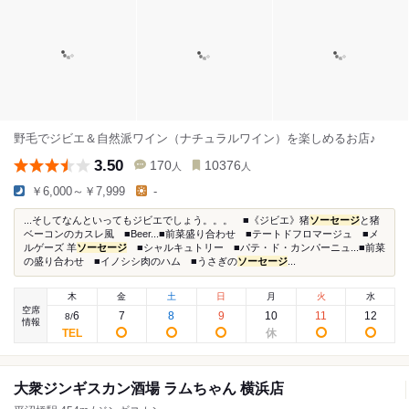
野毛でジビエ＆自然派ワイン（ナチュラルワイン）を楽しめるお店♪
3.50
170
10376
人
人
￥6,000～￥7,999
-
...そしてなんといってもジビエでしょう。。。 ■《ジビエ》猪
ソーセージ
と猪
ベーコンのカスレ風 ■Beer...■前菜盛り合わせ ■テートドフロマージュ ■メ
ルゲーズ 羊
ソーセージ
■シャルキュトリー ■パテ・ド・カンパーニュ...■前菜
の盛り合わせ ■イノシシ肉のハム ■うさぎの
ソーセージ
...
木
金
土
日
月
火
水
空席
6
7
8
9
10
11
12
8
/
情報
大衆ジンギスカン酒場 ラムちゃん 横浜店