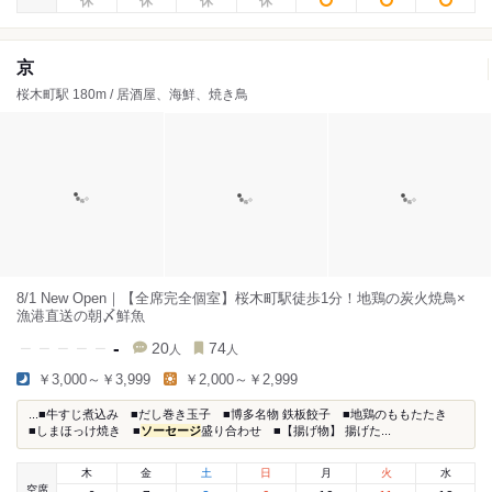
京
桜木町駅 180m / 居酒屋、海鮮、焼き鳥
8/1 New Open｜【全席完全個室】桜木町駅徒歩1分！地鶏の炭火焼鳥×
漁港直送の朝〆鮮魚
-
20
74
人
人
￥3,000～￥3,999
￥2,000～￥2,999
...■牛すじ煮込み ■だし巻き玉子 ■博多名物 鉄板餃子 ■地鶏のももたたき
■しまほっけ焼き ■
ソーセージ
盛り合わせ ■【揚げ物】 揚げた...
木
金
土
日
月
火
水
空席