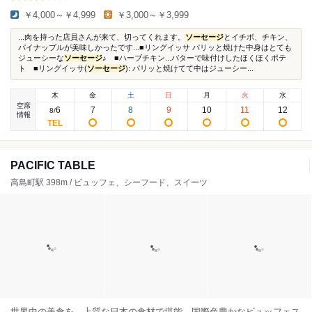
￥4,000～￥4,999
￥3,000～￥3,999
...肉を持った店員さんが来て、切ってくれます。
ソーセージ
とイチボ、チキン、
パイナップルが美味しかったです...■リングイッサ パリッと焼けた中身はとても
ジューシーな
ソーセージ
♪ ■ハーブチキン...バターで味付けしたほくほくポテ
ト ■リングイッサ(
ソーセージ
): パリッと焼けてて中はジューシー...
木
金
土
日
月
火
水
空席
6
7
8
9
10
11
12
8
/
情報
PACIFIC TABLE
高島町駅 398m / ビュッフェ、シーフード、スイーツ
世界中の美食を、上質な日本の食材で堪能。国際色豊かなビュッフェス