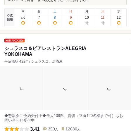
やスパイスで調合！ 食べ応えありでビールにおすすめ...
木
金
土
日
月
火
水
空席
6
7
8
9
10
11
12
8
/
情報
シュラスコ＆ビアレストランALEGRIA
YOKOHAMA
平沼橋駅 422m / シュラスコ、居酒屋
◆懇親会ご予約受付中◆最大108席、貸切（立食120名様まで可）もお
問い合わせ受付中
3.41
359
12080
人
人