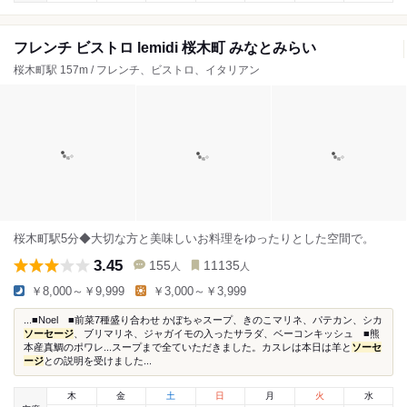
フレンチ ビストロ lemidi 桜木町 みなとみらい
桜木町駅 157m / フレンチ、ビストロ、イタリアン
桜木町駅5分◆大切な方と美味しいお料理をゆったりとした空間で。
3.45
155
11135
人
人
￥8,000～￥9,999
￥3,000～￥3,999
...■Noel ■前菜7種盛り合わせ かぼちゃスープ、きのこマリネ、パテカン、シカ
ソーセージ
、ブリマリネ、ジャガイモの入ったサラダ、ベーコンキッシュ ■熊
本産真鯛のポワレ...スープまで全ていただきました。カスレは本日は羊と
ソーセ
ージ
との説明を受けました...
木
金
土
日
月
火
水