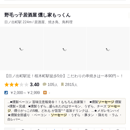
野毛っ子居酒屋 燻し家もっくん
日ノ出町駅 224m / 居酒屋、焼き鳥、鳥料理
【日ノ出町駅近！桜木町駅徒歩5分】こだわりの串焼きは一本90円～！
3.40
105
2815
人
人
￥2,000～￥2,999
-
...■燻製ベーコン 旨味注意報発令！！もちろん自家製！ ■燻製
ソーセージ
燻製
×燻製＝完成 ■燻製うずら...盛られたのはサーモン、うずら、チーズ
ソーセー
ジ
、燻りがっこの5種。どれも が旨旨^ ^ 追加ドリンクは、...★メガレモンハイ
★燻製全部盛り ・ベーコン ・
ソーセージ
・うずら ・豚タン ・鶏モモ ・ラム ・
白レバー...