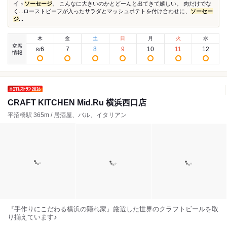
イト
ソーセージ
。 こんなに大きいのかとどーんと出てきて嬉しい。 肉だけでな
く...ローストビーフが入ったサラダとマッシュポテトを付け合わせに、
ソーセー
ジ
...
木
金
土
日
月
火
水
空席
6
7
8
9
10
11
12
8
/
情報
CRAFT KITCHEN Mid.Ru 横浜西口店
平沼橋駅 365m / 居酒屋、バル、イタリアン
『手作りにこだわる横浜の隠れ家』厳選した世界のクラフトビールを取
り揃えています♪