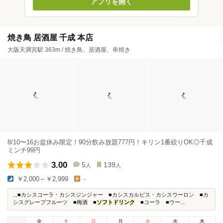
アプリを開く
焼き鳥 居酒屋 千成 本店
大阪天満宮駅 363m / 焼き鳥、居酒屋、串焼き
8/10〜16お盆休み限定！90分飲み放題777円！キリン1番絞りOK◎千成
ミンチ99円
3.00
5
139
人
人
￥2,000～￥2,999
-
...■カシスコーラ・カシスジンジャー ■カシスカルピス・カシスウーロン ■カ
シスグレープフルーツ ■梅酒 ■
ソフトドリンク
■コーラ ■ウー...
金
土
日
月
火
水
木