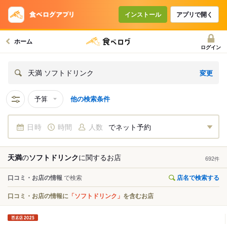
インストール
アプリで開く
ホーム
ログイン
変更
天満 ソフトドリンク
予算
他の検索条件
日時
時間
人数
でネット予約
天満
の
ソフトドリンク
に関する
お店
692
件
口コミ・お店の情報
で検索
店名で検索する
口コミ・お店の情報に
「ソフトドリンク」
を含むお店