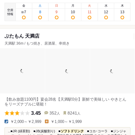
金
土
日
月
火
水
木
空席
7
8
9
10
11
12
13
8
/
情報
ぶたもん 天満店
天満駅 36m / もつ焼き、居酒屋、串焼き
【飲み放題1100円】宴会28名【天満駅0分】新鮮で美味しい やきとん
をリーズナブルに堪能！
3.45
352
8241
人
人
￥2,000～￥2,999
￥1,000～￥1,999
...■JR (緑茶割) ■JB(炭酸割り) ■
ソフトドリンク
■コカ･コーラ ■ジンジャ