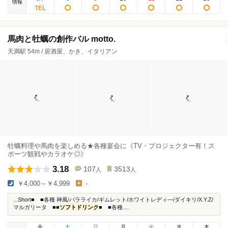
情報
馬肉と牡蠣の創作バル motto.
天満駅 54m / 居酒屋、かき、イタリアン
牡蠣料理や馬肉を楽しめる★各種宴会に《TV・プロジェクター有！ス
ポーツ観戦やカラオケ◎》
3.18
107
3513
人
人
￥4,000～￥4,999
-
...Short■ ■各種 神風/バラライカ/ギムレット/ホワイトレディ―/ダイキリ/X.Y.Z/
マルガリータ ■■
ソフトドリンク
■ ■各種....
金
土
日
月
火
水
木