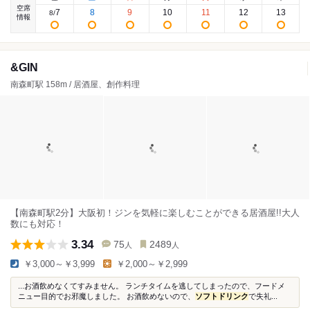
空席
7
8
9
10
11
12
13
8
/
情報
&GIN
南森町駅 158m / 居酒屋、創作料理
【南森町駅2分】大阪初！ジンを気軽に楽しむことができる居酒屋!!大人
数にも対応！
3.34
75
2489
人
人
￥3,000～￥3,999
￥2,000～￥2,999
...お酒飲めなくてすみません。 ランチタイムを逃してしまったので、フードメ
ニュー目的でお邪魔しました。 お酒飲めないので、
ソフトドリンク
で失礼...