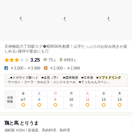
天神橋筋六丁目駅スグ◆昭和56年創業！山芋たっぷりのお好み焼きが楽
しめる♪接待や宴会にも◎
3.25
75
4993
人
人
￥3,000～￥3,999
￥2,000～￥2,999
...■メガサイズ酎ハイ ■金黒（芋） ■濃厚梅酒 ■日本酒 ■
ソフトドリンク
ウーロン・コーラ・カルピス・ジンジャエール ■てっちゃんスペシ...
金
土
日
月
火
水
木
空席
7
8
9
10
11
12
13
8
/
情報
鶏と馬 とりうま
扇町駅 428m / 居酒屋、馬肉料理、鳥料理