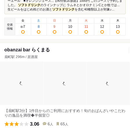
ーエール ■オレンジジュース...【90分飲み放題】1000円 このコースで予約しま
した。
ソフトドリンク
のラインナップに ラムネとかオロナミンCとか他では...
生ビールをはじめ殆どのお酒と
ソフトドリンク
を含む40種類以上が対象♪...
金
土
日
月
火
水
木
空席
7
8
9
10
11
12
13
8
/
情報
obanzai bar らくまる
扇町駅 296m / 居酒屋
【扇町駅3分】1件目からのご利用におすすめ！旬のおばんざいやこだわ
りの逸品を満喫◆半個室◎
3.06
6
65
人
人