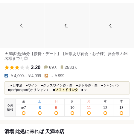
天満駅徒歩5分【接待・デート】【座敷あり宴会・お子様】宴会最大46
名様まで可◎
3.20
69
2533
人
人
￥4,000～￥4,999
～￥999
...■日本酒 ■ワイン ■グラスワイン赤・白 ■ボトル赤・白 ■シャンパン
■pon!pon!pon!(オリシャン） ■
ソフトドリンク
■ウ...
金
土
日
月
火
水
木
空席
7
8
9
10
11
12
13
8
/
情報
酒場 此処に来れば 天満本店