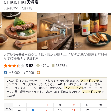
CHIKICHIKI 天満店
天満駅 251m / 焼き鳥
天満駅3分◆食べログ百名店・職人が焼き上げる“但馬鶏”の焼鳥を肩肘張
らずに堪能！子供連れ可
3.63
472
28275
人
人
￥6,000～￥7,999
-
...■二杯目はレモンサワーで。 ■酔ってきたので烏龍茶で。
ソフトドリンク
は
リンゴジュース、炭酸水、だったかな。 ■煙は一切来ません...000円。 前金
制。ドリンクは、ビール、酎ハイ、焼酎のみ。
ソフトドリンク
は、コーラ、ウ
ーロン茶、炭酸水だそうです。...私たちはお酒飲まないので、
ソフトドリンク
で
したが...
金
土
日
月
火
水
木
空席
7
8
9
10
11
12
13
8
/