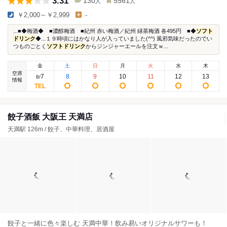
3.31
130
5561
人
人
￥2,000～￥2,999
-
...■◆梅酒◆ ■濃醇梅酒 ■紀州 赤い梅酒／紀州 緑茶梅酒 各495円 ■◆
ソフト
ドリンク
◆...１９時頃にはかなり人が入っていました(^^) 風邪気味だったのでい
つものごとく
ソフトドリンク
からジンジャーエールを注文ｗ...
金
土
日
月
火
水
木
空席
7
8
9
10
11
12
13
8
/
情報
餃子酒飯 大阪王 天満店
天満駅 126m / 餃子、中華料理、居酒屋
餃子と一緒に色々楽しむ 天満中華！飲み易いオリジナルサワーも！