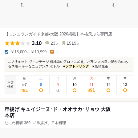
【ミシュランガイド京都•大阪 2026掲載】本格天ぷら専門店
3.10
23
1519
人
人
￥15,000～￥19,999
-
...ブリュット ヴィンテージ 柑橘系のアロマに加え、バランスの良い温かみのあ
るスモーキーなニュアンス ボトル ■
ソフトドリンク
■黒烏龍茶 ...
金
土
日
月
火
水
木
空席
7
8
9
10
11
12
13
8
/
情報
1
残
串揚げ キュイジーヌ･ド・オオサカ･リョウ 大阪
本店
なにわ橋駅 389m / 串揚げ、日本料理