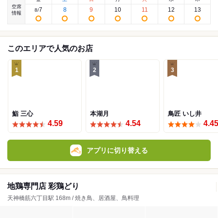
空席
7
8
9
10
11
12
13
8
/
情報
このエリアで人気のお店
1
2
3
鮨 三心
本湖月
鳥匠 いし井
4.59
4.54
4.4
アプリに切り替える
地鶏専門店 彩鶏どり
天神橋筋六丁目駅 168m / 焼き鳥、居酒屋、鳥料理