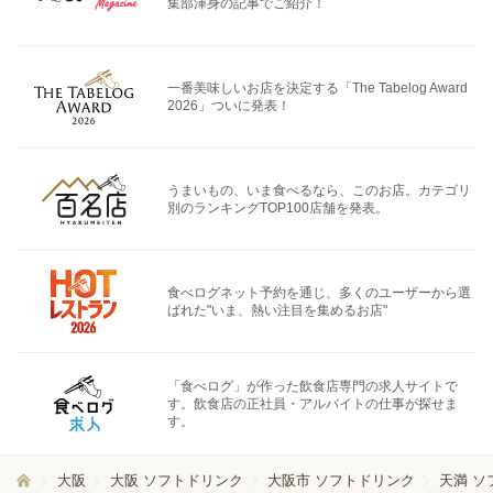
集部渾身の記事でご紹介！
一番美味しいお店を決定する「The Tabelog Award
2026」ついに発表！
うまいもの、いま食べるなら、このお店。カテゴリ
別のランキングTOP100店舗を発表。
食べログネット予約を通じ、多くのユーザーから選
ばれた"いま、熱い注目を集めるお店"
「食べログ」が作った飲食店専門の求人サイトで
す。飲食店の正社員・アルバイトの仕事が探せま
す。
大阪
大阪 ソフトドリンク
大阪市 ソフトドリンク
天満 ソ