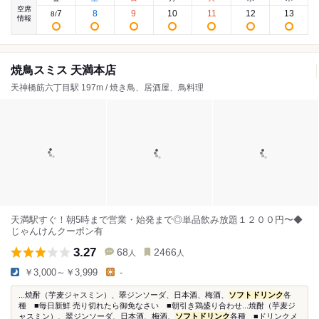
空席
7
8
9
10
11
12
13
8
/
情報
焼鳥スミス 天満本店
天神橋筋六丁目駅 197m / 焼き鳥、居酒屋、鳥料理
天満駅すぐ！朝5時まで営業・始発まで◎単品飲み放題１２００円〜◆
じゃんけんクーポン有
3.27
68
2466
人
人
￥3,000～￥3,999
-
...焼酎（芋麦ジャスミン）、翠ジンソーダ、日本酒、梅酒、
ソフトドリンク
各
種 ■毎日新鮮 売り切れたら御免なさい ■朝引き鶏盛り合わせ...焼酎（芋麦ジ
ャスミン）、翠ジンソーダ、日本酒、梅酒、
ソフトドリンク
各種 ■ドリンクメ