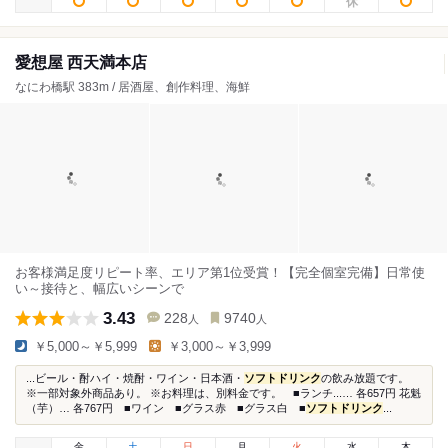
愛想屋 西天満本店
なにわ橋駅 383m / 居酒屋、創作料理、海鮮
お客様満足度リピート率、エリア第1位受賞！【完全個室完備】日常使
い～接待と、幅広いシーンで
3.43
228
9740
人
人
￥5,000～￥5,999
￥3,000～￥3,999
...ビール・酎ハイ・焼酎・ワイン・日本酒・
ソフトドリンク
の飲み放題です。
※一部対象外商品あり。 ※お料理は、別料金です。 ■ランチ...… 各657円 花魁
（芋）… 各767円 ■ワイン ■グラス赤 ■グラス白 ■
ソフトドリンク
...
金
土
日
月
火
水
木