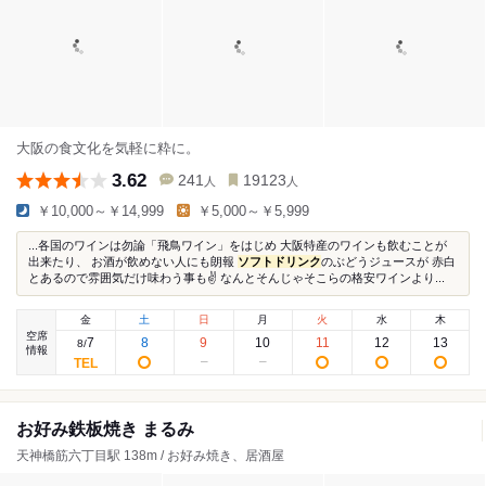
大阪の食文化を気軽に粋に。
3.62
241
19123
人
人
￥10,000～￥14,999
￥5,000～￥5,999
...各国のワインは勿論「飛鳥ワイン」をはじめ 大阪特産のワインも飲むことが
出来たり、 お酒が飲めない人にも朗報
ソフトドリンク
のぶどうジュースが 赤白
とあるので雰囲気だけ味わう事も✌️ なんとそんじゃそこらの格安ワインより...
金
土
日
月
火
水
木
空席
7
8
9
10
11
12
13
8
/
情報
お好み鉄板焼き まるみ
天神橋筋六丁目駅 138m / お好み焼き、居酒屋