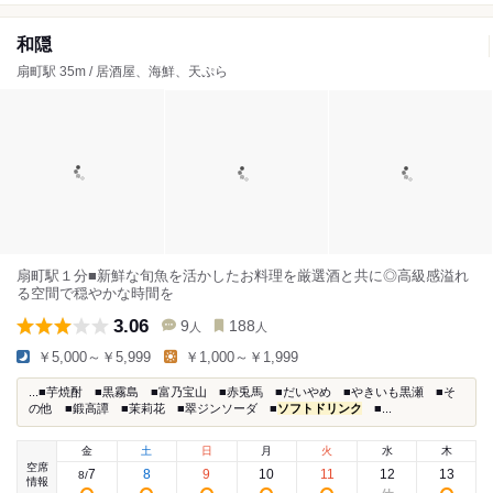
和隠
扇町駅 35m / 居酒屋、海鮮、天ぷら
扇町駅１分■新鮮な旬魚を活かしたお料理を厳選酒と共に◎高級感溢れ
る空間で穏やかな時間を
3.06
9
188
人
人
￥5,000～￥5,999
￥1,000～￥1,999
...■芋焼酎 ■黒霧島 ■富乃宝山 ■赤兎馬 ■だいやめ ■やきいも黒瀬 ■そ
の他 ■鍛高譚 ■茉莉花 ■翠ジンソーダ ■
ソフトドリンク
■...
金
土
日
月
火
水
木
空席
7
8
9
10
11
12
13
8
/
情報