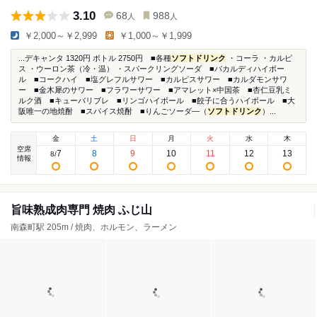
3.10
68
988
人
人
￥2,000～￥2,999
￥1,000～￥1,999
...デキャンタ 1320円 ボトル 2750円 ■各種
ソフトドリンク
・コーラ ・カルピ
ス ・ウーロン茶（冷・温） ・スパークリングソーダ ■バカルディハイボー
ル ■コークハイ ■塩グレフルサワー ■カルピスサワー ■カルダモンサワ
ー ■金木犀のサワー ■フラワーサワー ■アマレット×中国茶 ■杏仁豆乳ミ
ルク酒 ■キューバリブレ ■リンゴハイボール ■餃子に合うハイボール ■大
阪唯一の地焼酎 ■スパイス焼酎 ■りんごソーダ―（
ソフトドリンク
）...
金
土
日
月
火
水
木
空席
7
8
9
10
11
12
13
8
/
情報
旨味熟成肉専門 焼肉 ふじ山
南森町駅 205m / 焼肉、ホルモン、ラーメン