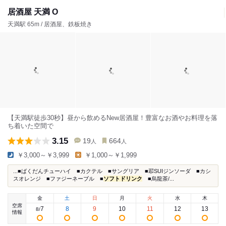
居酒屋 天満 O
天満駅 65m / 居酒屋、鉄板焼き
【天満駅徒歩30秒】昼から飲めるNew居酒屋！豊富なお酒やお料理を落
ち着いた空間で
3.15
19
664
人
人
￥3,000～￥3,999
￥1,000～￥1,999
...■ばくだんチューハイ ■カクテル ■サングリア ■翆SUIジンソーダ ■カシ
スオレンジ ■ファジーネーブル ■
ソフトドリンク
■烏龍茶/...
金
土
日
月
火
水
木
空席
7
8
9
10
11
12
13
8
/
情報