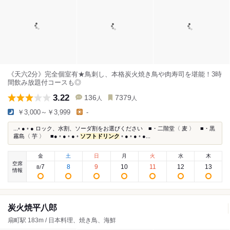
《天六2分》完全個室有★鳥刺し、本格炭火焼き鳥や肉寿司を堪能！3時
間飲み放題付コースも◎
3.22
136
7379
人
人
￥3,000～￥3,999
-
...◦ ● ◦ ● ロック、水割、ソーダ割をお選びください ■・二階堂〈 麦 〉 ■・黒
霧島〈 芋 〉 ■● ◦ ● ◦ ● ◦
ソフトドリンク
◦ ● ◦ ● ◦ ●...
金
土
日
月
火
水
木
空席
7
8
9
10
11
12
13
8
/
情報
炭火焼平八郎
扇町駅 183m / 日本料理、焼き鳥、海鮮