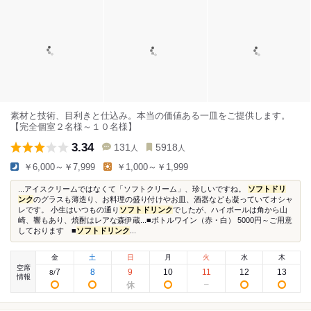
素材と技術、目利きと仕込み。本当の価値ある一皿をご提供します。
【完全個室２名様～１０名様】
3.34
131
5918
人
人
￥6,000～￥7,999
￥1,000～￥1,999
...アイスクリームではなくて「ソフトクリーム」、珍しいですね。
ソフトドリ
ンク
のグラスも薄造り、お料理の盛り付けやお皿、酒器なども凝っていてオシャ
レです。 小生はいつもの通り
ソフトドリンク
でしたが、ハイボールは角から山
崎、響もあり、焼酎はレアな森伊蔵...■ボトルワイン（赤・白） 5000円～ご用意
しております ■
ソフトドリンク
...
金
土
日
月
火
水
木
空席
7
8
9
10
11
12
13
8
/
情報