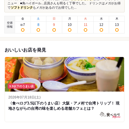
ニュー ■角ハイボール...店員さんも明るく丁寧でした。 ドリンクはメガがお得
で
ソフトドリンク
もメガがあるのでお得でした...
金
土
日
月
火
水
木
空席
7
8
9
10
11
12
13
8
/
情報
おいしいお店を発見
3.5以下のうまい店
2026年07月18日(土)
〈食べログ3.5以下のうまい店〉大阪・アメ村で台湾トリップ！ 現
地さながらの台湾の味を楽しめる老舗カフェとは？