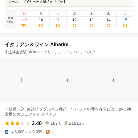
ソース ・ブイヤベース風焼きリゾット...
日
月
火
水
木
金
土
空席
9
10
11
12
13
14
15
8
/
情報
イタリアン＆ワイン Alberini
牛込神楽坂駅 363m / イタリアン、ワインバー、パスタ
＜駅近＞5年連続ビブグルマン獲得。ワインと料理を存分に楽しめる神
楽坂のカジュアルイタリアン
3.40
187
21513
人
人
￥8,000～￥9,999
-