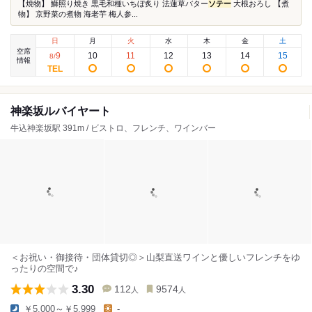
【焼物】 鰤照り焼き 黒毛和種いちぼ炙り 法蓮草バター
ソテー
大根おろし 【煮
物】 京野菜の煮物 海老芋 梅人参...
日
月
火
水
木
金
土
空席
9
10
11
12
13
14
15
8
/
情報
神楽坂ルバイヤート
牛込神楽坂駅 391m / ビストロ、フレンチ、ワインバー
＜お祝い・御接待・団体貸切◎＞山梨直送ワインと優しいフレンチをゆ
ったりの空間で♪
3.30
112
9574
人
人
￥5,000～￥5,999
-