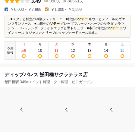
3.49
990
80561
人
人
￥6,000～￥7,999
￥1,000～￥1,999
...■スダチと鮮魚の冷製フェデリーニ ■鮮魚の
ソテー
キウイとディールのヴァ
ンブランソース ■山形牛の
ソテー
グレープフルーツとハーブのサラダ カラマ
ンシードレッシング...フライドエッグと黒トリュフ ■本日の鮮魚の
ソテー
白ワ
インソース タジャスカオリーブのタップナードソース添え...
日
月
火
水
木
金
土
空席
9
10
11
12
13
14
15
8
/
情報
ディップパレス 飯田橋サクラテラス店
飯田橋駅 349m / インド料理、タイ料理、ビアガーデン