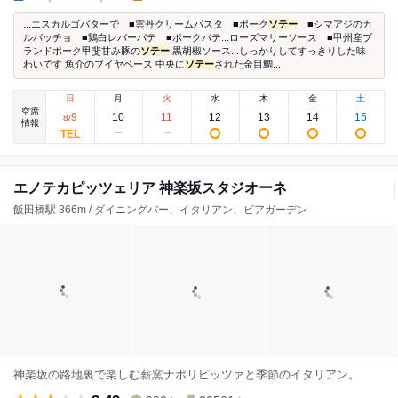
...エスカルゴバターで ■雲丹クリームパスタ ■ポーク
ソテー
■シマアジのカ
ルパッチョ ■鶏白レバーパテ ■ポークパテ...ローズマリーソース ■甲州産ブ
ランドポーク甲斐甘み豚の
ソテー
黒胡椒ソース...しっかりしてすっきりした味
わいです 魚介のブイヤベース 中央に
ソテー
された金目鯛...
日
月
火
水
木
金
土
空席
9
10
11
12
13
14
15
8
/
情報
エノテカピッツェリア 神楽坂スタジオーネ
飯田橋駅 366m / ダイニングバー、イタリアン、ビアガーデン
神楽坂の路地裏で楽しむ薪窯ナポリピッツァと季節のイタリアン。