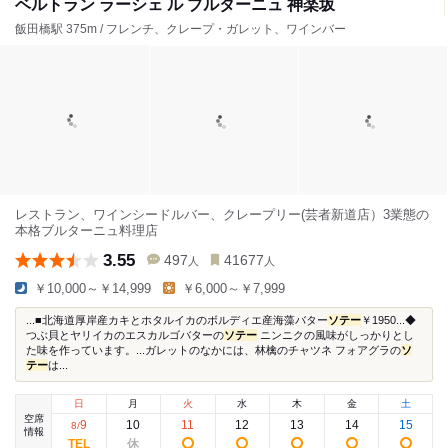
ベルトラン ラーシェ ル ブルターニュ 神楽坂
飯田橋駅 375m / フレンチ、クレープ・ガレット、ワインバー
レストラン、ワインシードルバー、クレープリー(芸者新道店）3業態の
本格ブルターニュ料理店
3.55
497
41677
人
人
￥10,000～￥14,999
￥6,000～￥7,999
...■北海道厚岸産カキとホタルイカのボルディエ産海藻バター
ソテー
￥1950...◆
つぶ貝とヤリイカのエスカルゴバターの
ソテー
ニンニクの風味がしっかりとし
た味を作っています。...ガレットのなかには、林檎のチャツネ フォアグラの
ソ
テー
は...
日
月
火
水
木
金
土
空席
9
10
11
12
13
14
15
8
/
情報