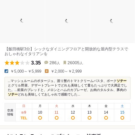
【飯田橋駅3分】シックなダイニングフロアと開放的な屋内型テラスで
おしゃれなイタリアンを
3.35
286
26005
人
人
￥5,000～￥5,999
￥2,000～￥2,999
...マッシュルームのポタージュ、渡り蟹のトマトクリームパスタ、ポーク
ソテー
とグリル野菜、デザートプレートでどれも美味しくて量もたっぷりで大満足でし
た。...前菜のブレッドと、メロンとハムのカプレーゼ、お肉のタルタル、豚肉の
ソテー
どれも美味しくておしゃれで感動でした...
日
月
火
水
木
金
土
空席
9
10
11
12
13
14
15
8
/
情報