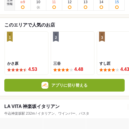
空席
9
10
11
12
13
14
15
8
/
情報
このエリアで人気のお店
1
2
3
かさ原
三谷
すし匠
4.53
4.48
4.4
アプリに切り替える
LA VITA 神楽坂イタリアン
牛込神楽坂駅 232m / イタリアン、ワインバー、パスタ