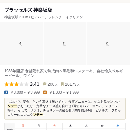
ブラッセルズ 神楽坂店
神楽坂駅 210m / ビアバー、フレンチ、イタリアン
1988年開店 老舗隠れ家で熟成肉＆黒毛和牛ステーキ。自社輸入ベルギ
ービール、ワイン
3.41
208
20179
人
人
￥3,000～￥3,999
￥1,000～￥1,999
...なので、宴会、という選択は無いです。 食事メニューは、旬なお魚サンマの
ソテー
があったり、定番なチーズ盛り合わせ+薄切りパン、生ハム、テリーヌ
等々。 そして...サラミ、チョリソーの盛合せ850円 前菜4種、ピクルス、ブロッ
コリーのニンニク
ソテー
...
日
月
火
水
木
金
土