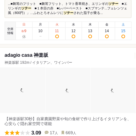
...■舞茸のフリット ■舞茸フリット、トマト香草焼き、エリンギの
ソテー
■エ
リンギの
ソテー
■１本目の赤 ■レバーペースト ■スプマンテ...フェレンツェ
風（800円）」…ふわとろオムレツに
ソテー
された茄子が乗る...
日
月
火
水
木
金
土
空席
9
10
11
12
13
14
15
8
/
情報
adagio casa 神楽坂
神楽坂駅 192m / イタリアン、ワインバー
【神楽坂駅30秒】自家農園野菜や旬の食材で作り上げるイタリアンを、
心安らぐ隠れ家空間で堪能
3.09
17
669
人
人