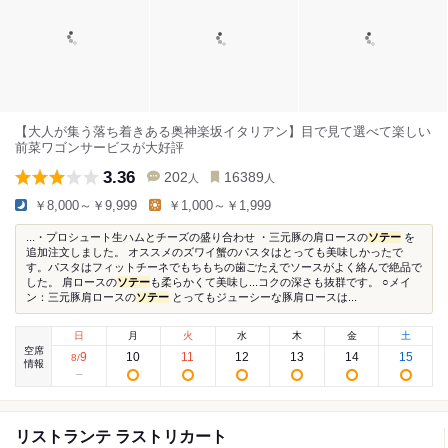
【大人が集う落ち着きある奥神楽坂イタリアン】目で見て選べて楽しい
前菜ワゴンサービスが大好評
3.36
202
16389
人
人
￥8,000～￥9,999
￥1,000～￥1,999
...・プロシュート生ハムとチーズの盛り合わせ ・三元豚の肩ロースの
ソテー
を
追加注文しました。 オススメのズワイ蟹のパスタはとっても美味しかったで
す。パスタはフィットチーネでもちもちの歯ごたえでソースがよく絡んで絶品で
した。 肩ロースの
ソテー
も柔らかくて美味し...コクの深さも抜群です。 ○メイ
ン：三元豚肩ロースの
ソテー
とってもジューシーな豚肩ロースは...
日
月
火
水
木
金
土
空席
9
10
11
12
13
14
15
8
/
情報
リストランテ ラストリカート