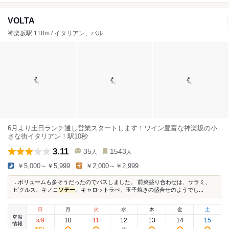
VOLTA
神楽坂駅 118m / イタリアン、バル
6月より土日ランチ通し営業スタートします！ワイン豊富な神楽坂の小
さな街イタリアン！駅10秒
3.11
35
1543
人
人
￥5,000～￥5,999
￥2,000～￥2,999
...ボリュームも多そうだったのでパスしました。 前菜盛り合わせは、サラミ、
ピクルス、キノコ
ソテー
、キャロットラぺ、玉子焼きの盛合せのようでし...
日
月
火
水
木
金
土
空席
9
10
11
12
13
14
15
8
/
情報