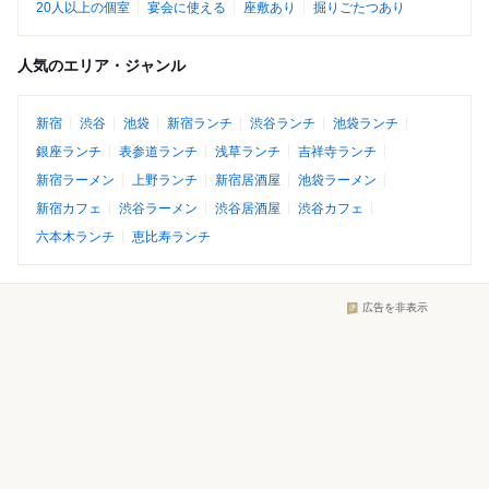
20人以上の個室
宴会に使える
座敷あり
掘りごたつあり
人気のエリア・ジャンル
新宿
渋谷
池袋
新宿ランチ
渋谷ランチ
池袋ランチ
銀座ランチ
表参道ランチ
浅草ランチ
吉祥寺ランチ
新宿ラーメン
上野ランチ
新宿居酒屋
池袋ラーメン
新宿カフェ
渋谷ラーメン
渋谷居酒屋
渋谷カフェ
六本木ランチ
恵比寿ランチ
広告を非表示