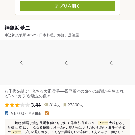
アプリを開く
神楽坂 夢二
牛込神楽坂駅 402m / 日本料理、海鮮、居酒屋
八千代を越えて充ちる大正浪漫──四季折々の命への感謝から生まれ
る"ハイカラ"な馳走の数々
3.44
314
27390
人
人
￥8,000～￥9,999
-
...一 焼物 鰤照り焼き 黒毛和種いちぼ炙り 藻塩 法蓮草バター
ソテー
大根おろし
酢橋 山葵 はい、次なる挑戦は照り焼き...焼き物はブリの照り焼きと和牛イチボ
の
ソテー
。ブリの照り焼き、こんなに美味しいの初めて！えぐみが一切なくて...