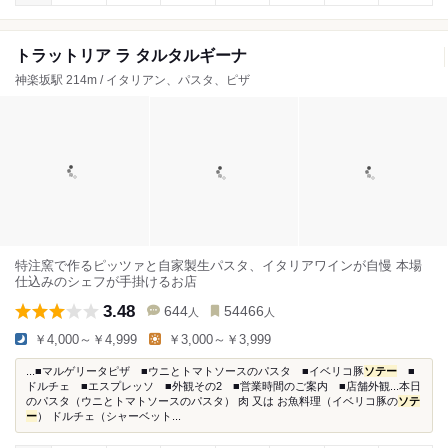
トラットリア ラ タルタルギーナ
神楽坂駅 214m / イタリアン、パスタ、ピザ
特注窯で作るピッツァと自家製生パスタ、イタリアワインが自慢 本場
仕込みのシェフが手掛けるお店
3.48
644
54466
人
人
￥4,000～￥4,999
￥3,000～￥3,999
...■マルゲリータピザ ■ウニとトマトソースのパスタ ■イベリコ豚
ソテー
■
ドルチェ ■エスプレッソ ■外観その2 ■営業時間のご案内 ■店舗外観...本日
のパスタ（ウニとトマトソースのパスタ） 肉 又は お魚料理（イベリコ豚の
ソテ
ー
） ドルチェ（シャーベット...