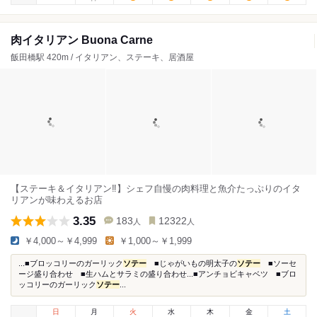
肉イタリアン Buona Carne
飯田橋駅 420m / イタリアン、ステーキ、居酒屋
【ステーキ＆イタリアン‼︎】シェフ自慢の肉料理と魚介たっぷりのイタ
リアンが味わえるお店
3.35
183
12322
人
人
￥4,000～￥4,999
￥1,000～￥1,999
...■ブロッコリーのガーリック
ソテー
■じゃがいもの明太子の
ソテー
■ソーセ
ージ盛り合わせ ■生ハムとサラミの盛り合わせ...■アンチョビキャベツ ■ブロ
ッコリーのガーリック
ソテー
...
日
月
火
水
木
金
土