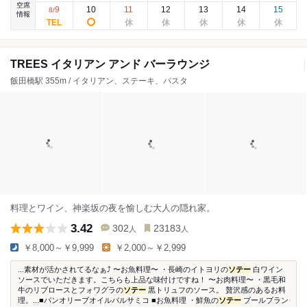
空席
9
10
11
12
13
14
15
8
/
情報
TREES イタリアン アンド バーラウンジ
飯田橋駅 355m / イタリアン、ステーキ、パスタ
料理とワイン、神楽坂の夜を愉しむ大人の隠れ家。
3.42
302
23183
人
人
￥8,000～￥9,999
￥2,000～￥2,999
...素材が活かされてるなぁ⤴︎ 〜お魚料理〜 ・長崎のイトヨリの
ソテー
白ワイン
ソースでいただきます。こちらも上品な味付けですね！ 〜お肉料理〜 ・黒毛和
牛のリブロースとフォワグラの
ソテー
黒トリュフのソース。 贅沢感のあるお料
理。...■パンオリーブオイルバルサミコ ■お魚料理 ・鮮魚の
ソテー
ブールブラン