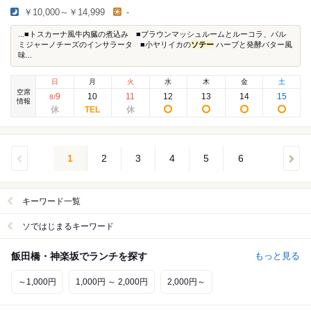
￥10,000～￥14,999
-
...■トスカーナ風牛内臓の煮込み ■ブラウンマッシュルームとルーコラ、パル
ミジャーノチーズのインサラータ ■小ヤリイカの
ソテー
ハーブと発酵バター風
味...
日
月
火
水
木
金
土
空席
9
10
11
12
13
14
15
8
/
情報
1
2
3
4
5
6
キーワード一覧
ソではじまるキーワード
飯田橋・神楽坂でランチを探す
もっと見る
～1,000円
1,000円 ～ 2,000円
2,000円～