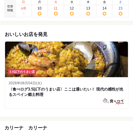
日
月
火
水
木
金
土
空席
9
10
11
12
13
14
15
8
/
情報
おいしいお店を発見
3.5以下のうまい店
2026年08月04日(火)
〈食べログ3.5以下のうまい店〉ここは通いたい！ 現代の感性が光
るスペイン郷土料理
カリーナ カリーナ