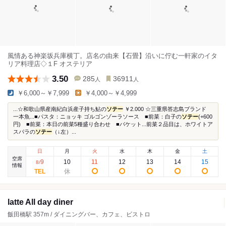
風情ある神楽坂兵庫横丁。店名の由来【石畳】沿いに佇む一軒家のイタ
リア料理店◇１F オステリア
3.50
285
36911
人
人
￥6,000～￥7,999
￥4,000～￥4,999
...☆和歌山県産南紀白浜産子持ち鮎の
ソテー
￥2.000 ☆三重県答志島ブランド
一本魚...■パスタ：ニョッキ ゴルゴンゾーラソース ■前菜：白子の
ソテー
(+600
円) ■前菜：本日の前菜5種盛り合わせ ■バケット...前菜２品目は、ホワイトア
スパラの
ソテー
（↓左）...
日
月
火
水
木
金
土
空席
9
10
11
12
13
14
15
8
/
情報
latte All day diner
飯田橋駅 357m / ダイニングバー、カフェ、ビストロ