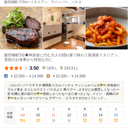
飯田橋駅 376m / イタリアン、ワインバー、パスタ
飯田橋駅3分◆神楽坂に佇む大人の隠れ家で味わう新感覚イタリアン。
普段のお食事から特別な日に
3.50
169
18131
人
人
￥10,000～￥14,999
￥10,000～￥14,999
...ゴルゴンゾーラサラダ 瞬間炙りカルパッチョ マッシュルーム
ソテー
赤海老の
ラルド巻き タコとカラスミ パスタより 豚ラグー...さすがにお腹苦しくなった〜
笑 牡蠣と菜の花の
ソテー
美味しかったなーまた食べたいな...メイン ・真鯛の
ソ
テー
＆レモンバタークリーム デザート ・ピスタチオのセミフレッド...
日
月
火
水
木
金
土
空席
9
10
11
12
13
14
15
8
/
情報