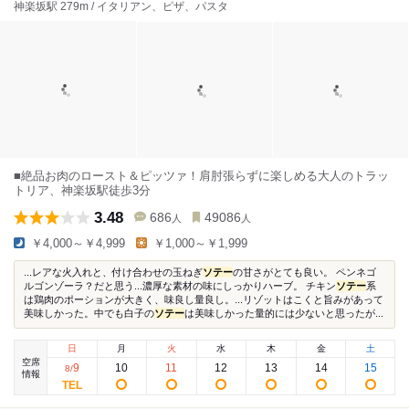
神楽坂駅 279m / イタリアン、ピザ、パスタ
■絶品お肉のロースト＆ピッツァ！肩肘張らずに楽しめる大人のトラッ
トリア、神楽坂駅徒歩3分
3.48
686
49086
人
人
￥4,000～￥4,999
￥1,000～￥1,999
...レアな火入れと、付け合わせの玉ねぎ
ソテー
の甘さがとても良い。 ペンネゴ
ルゴンゾーラ？だと思う...濃厚な素材の味にしっかりハーブ。 チキン
ソテー
系
は鶏肉のポーションが大きく、味良し量良し。...リゾットはこくと旨みがあって
美味しかった。中でも白子の
ソテー
は美味しかった量的には少ないと思ったが...
日
月
火
水
木
金
土
空席
9
10
11
12
13
14
15
8
/
情報