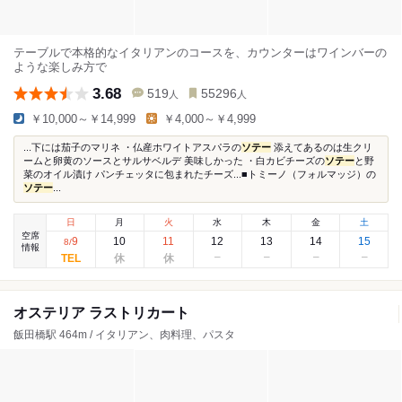
テーブルで本格的なイタリアンのコースを、カウンターはワインバーの
ような楽しみ方で
3.68
519
55296
人
人
￥10,000～￥14,999
￥4,000～￥4,999
...下には茄子のマリネ ・仏産ホワイトアスパラの
ソテー
添えてあるのは生クリ
ームと卵黄のソースとサルサベルデ 美味しかった ・白カビチーズの
ソテー
と野
菜のオイル漬け パンチェッタに包まれたチーズ...■トミーノ（フォルマッジ）の
ソテー
...
日
月
火
水
木
金
土
空席
9
10
11
12
13
14
15
8
/
情報
オステリア ラストリカート
飯田橋駅 464m / イタリアン、肉料理、パスタ