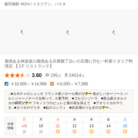
飯田橋駅 462m / イタリアン、パスタ
風情ある神楽坂の風情ある兵庫横丁沿いの石畳に佇む一軒家イタリア料
理店 【２F リストランテ】
3.60
195
24014
人
人
￥10,000～￥14,999
￥6,000～￥7,999
...■カボチャのニョッキ フランス産ジロール茸の
ソテー
焦がしバターソース パ
ルミジャーノチーズを削って...※要予約 ■ゴルゴンゾーラ ■富山産ホタルイ
カの瞬間
ソテー
フキノトウのピュレと菜の花を添えて ■アオリイカのマリ
ネ...■カツオのマリネ ■鮎のコンフィ ■浜名湖のうなぎの
ソテー
...
日
月
火
水
木
金
土
空席
9
10
11
12
13
14
15
8
/
情報