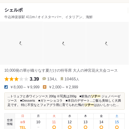
シェルポ
牛込神楽坂駅 411m / オイスターバー、イタリアン、海鮮
10,000発の華が織りなす夏だけの特等席 大人の神宮花火大会コース
3.39
134
10465
人
人
￥8,000～￥9,999
￥2,000～￥2,999
...トリュフと赤ワインソース 200g ※写真は200g ■鮮魚の
ソテー
ジェノベーゼ
ソース ■Desserts ■ガトーショコラ ■本日のデザート...ご飯も美味しく大満
足です。 特に不安なとフォアグラ用に育てられた鴨の
ソテー
はおいしかった...
日
月
火
水
木
金
土
空席
9
10
11
12
13
14
15
8
/
情報