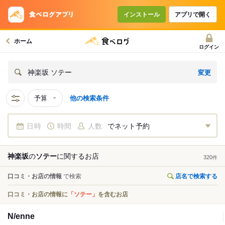
インストール
アプリで開く
ホーム
ログイン
変更
神楽坂 ソテー
予算
他の検索条件
日時
時間
人数
でネット予約
神楽坂
の
ソテー
に関する
お店
320
件
口コミ・お店の情報
で検索
店名で検索する
口コミ・お店の情報に
「ソテー」
を含むお店
N/enne