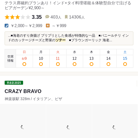
テラス席確約プランあり！インド×タイ料理堪能＆体験型自分で注げる
ビアガーデン¥2,900～
3.35
403
14306
人
人
￥2,000～￥2,999
～￥999
...■海老のすり身揚げ プリプリとした食感が特徴的な一品 ■パニールチリ イン
ドのカッテージチーズと野菜の
ソテー
■プラウンガーリック 海老...
日
月
火
水
木
金
土
空席
9
10
11
12
13
14
15
8
/
情報
CRAZY BRAVO
神楽坂駅 328m / イタリアン、ピザ