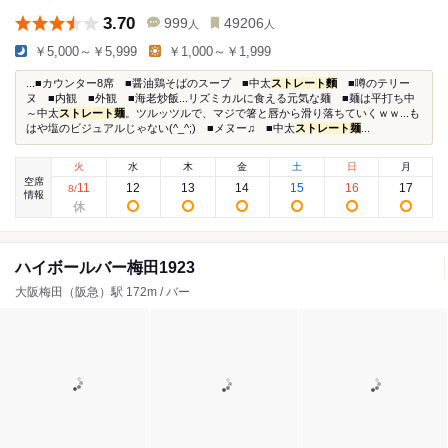
3.70
999
49206
人
人
￥5,000～￥5,999
￥1,000～￥1,999
...■カウンター8席 ■醤油鶏そばのスープ ■中太
ストレート麵
■噂のテリー
ヌ ■内観 ■外観 ■海老炒飯...リズミカルに食える元気な麺 ■麺は平打ち中
～中太
ストレート麺
。ツルッツルで、マジで箸と唇から滑り落ちていくｗｗ...も
はや塩のビジュアルじゃない(^_^;) ■メヌー♫ ■中太
ストレート麺
...
火
水
木
金
土
日
月
空席
11
12
13
14
15
16
17
8
/
情報
ハイボールバー梅田1923
大阪梅田（阪急）駅 172m / バー