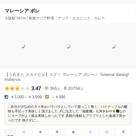
マレーシア ボレ
大阪駅 547m / 東南アジア料理、アジア・エスニック、カレー
【うめきた スカイビル】スグ！ マレーシア ボレへ！ Selamat datang!
malaysia
3.47
365
20756
人
人
￥3,000～￥3,999
～￥999
...水分が少なめのタイ米がパラパラとしていて脂っこく無く、パイナップルの酸
味も手伝って美味しく頂けました 〆に注文した『福建麺』も
ストレート麺
なの
にスープがよく絡み美味しかったです 具材の海鮮もプリプリとした食感で良か
ったです 残さずに...
火
水
木
金
土
日
月