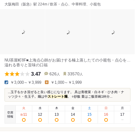
大阪梅田（阪急）駅 224m / 飲茶・点心、中華料理、小籠包
NU茶屋町8F■上海点心師がお届けする極上蒸したての小籠包・点心を…
溢れる香りと旨味の口福
3.47
626
33570
人
人
￥3,000～￥3,999
￥1,000～￥1,999
...玉子をかき混ぜると良い感じになります。 具は青梗菜・白ネギ・ひき肉・ナ
ッツ少々・生玉子。麺は中
ストレート麺
。 ○炒飯 量はご飯茶碗1杯分...
火
水
木
金
土
日
月
空席
11
12
13
14
15
16
17
8
/
情報