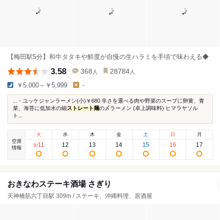
【梅田駅5分】和牛タタキや鮮度が自慢の生ハラミを手頃で味わえる◆
3.58
368
28784
人
人
￥5,000～￥5,999
-
...・ユッケジャンラーメン(小)￥680 辛さを選べる肉や野菜のスープに卵黄、青
菜、海苔に低加水の細
ストレート麺
の〆ラーメン (卓上調味料) ヒマラヤソル
ト...
火
水
木
金
土
日
月
空席
11
12
13
14
15
16
17
8
/
情報
おきなわステーキ酒場 さぎり
天神橋筋六丁目駅 309m / ステーキ、沖縄料理、居酒屋