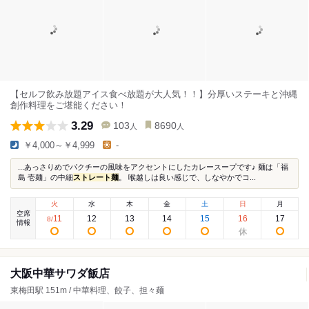
【セルフ飲み放題アイス食べ放題が大人気！！】分厚いステーキと沖縄
創作料理をご堪能ください！
3.29
103
8690
人
人
￥4,000～￥4,999
-
...あっさりめでパクチーの風味をアクセントにしたカレースープです♪ 麺は「福
島 壱麺」の中細
ストレート麺
。 喉越しは良い感じで、しなやかでコ...
火
水
木
金
土
日
月
空席
11
12
13
14
15
16
17
8
/
情報
大阪中華サワダ飯店
東梅田駅 151m / 中華料理、餃子、担々麺