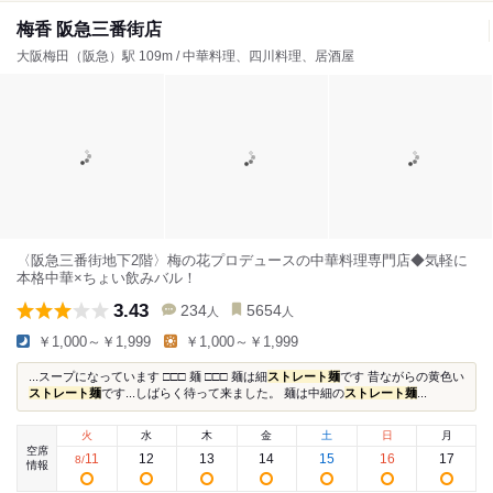
梅香 阪急三番街店
大阪梅田（阪急）駅 109m / 中華料理、四川料理、居酒屋
〈阪急三番街地下2階〉梅の花プロデュースの中華料理専門店◆気軽に
本格中華×ちょい飲みバル！
3.43
234
5654
人
人
￥1,000～￥1,999
￥1,000～￥1,999
...スープになっています □□□ 麺 □□□ 麺は細
ストレート麺
です 昔ながらの黄色い
ストレート麺
です...しばらく待って来ました。 麺は中細の
ストレート麺
...
火
水
木
金
土
日
月
空席
11
12
13
14
15
16
17
8
/
情報