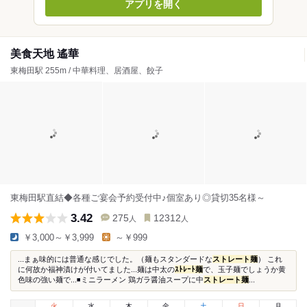
アプリを開く
美食天地 遙華
東梅田駅 255m / 中華料理、居酒屋、餃子
東梅田駅直結◆各種ご宴会予約受付中♪個室あり◎貸切35名様～
3.42
275
12312
人
人
￥3,000～￥3,999
～￥999
...まぁ味的には普通な感じでした。（麺もスタンダードな
ストレート麺
） これ
に何故か福神漬けが付いてました...麺は中太の
ｽﾄﾚｰﾄ麺
で、玉子麺でしょうか黄
色味の強い麺で...◾️ミニラーメン 鶏ガラ醤油スープに中
ストレート麺
...
火
水
木
金
土
日
月