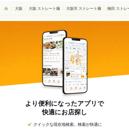
大阪
大阪 ストレート麺
大阪市 ストレート麺
梅田 ストレ
より便利になったアプリで
快適にお店探し
クイックな現在地検索。検索が快適に