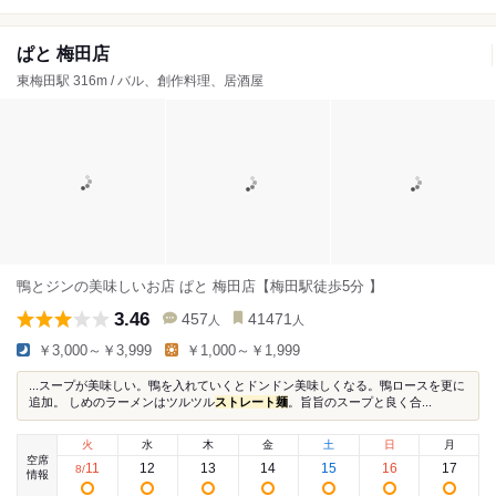
ぱと 梅田店
東梅田駅 316m / バル、創作料理、居酒屋
鴨とジンの美味しいお店 ぱと 梅田店【梅田駅徒歩5分 】
3.46
457
41471
人
人
￥3,000～￥3,999
￥1,000～￥1,999
...スープが美味しい。鴨を入れていくとドンドン美味しくなる。鴨ロースを更に
追加。 しめのラーメンはツルツル
ストレート麺
。旨旨のスープと良く合...
火
水
木
金
土
日
月
空席
11
12
13
14
15
16
17
8
/
情報