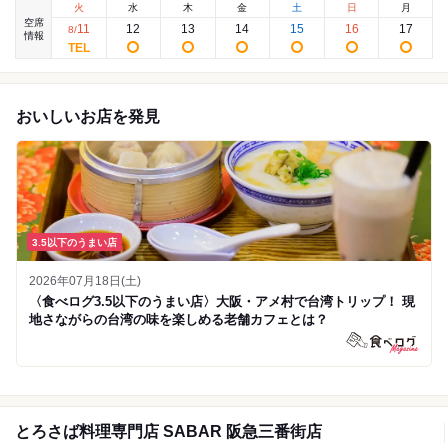
火
水
木
金
土
日
月
空席
11
12
13
14
15
16
17
8
/
情報
おいしいお店を発見
3.5以下のうまい店
2026年07月18日(土)
〈食べログ3.5以下のうまい店〉大阪・アメ村で台湾トリップ！ 現
地さながらの台湾の味を楽しめる老舗カフェとは？
とろさば料理専門店 SABAR 阪急三番街店