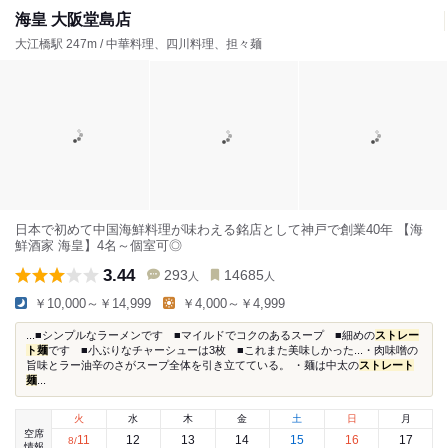
海皇 大阪堂島店
大江橋駅 247m / 中華料理、四川料理、担々麺
日本で初めて中国海鮮料理が味わえる銘店として神戸で創業40年 【海
鮮酒家 海皇】4名～個室可◎
3.44
293
14685
人
人
￥10,000～￥14,999
￥4,000～￥4,999
...■シンプルなラーメンです ■マイルドでコクのあるスープ ■細めの
ストレー
ト麺
です ■小ぶりなチャーシューは3枚 ■これまた美味しかった...・肉味噌の
旨味とラー油辛のさがスープ全体を引き立てている。 ・麺は中太の
ストレート
麺
...
火
水
木
金
土
日
月
空席
11
12
13
14
15
16
17
8
/
情報