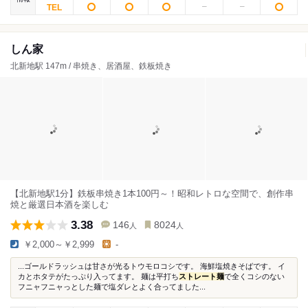
しん家
北新地駅 147m / 串焼き、居酒屋、鉄板焼き
【北新地駅1分】鉄板串焼き1本100円～！昭和レトロな空間で、創作串
焼と厳選日本酒を楽しむ
3.38
146
8024
人
人
￥2,000～￥2,999
-
...ゴールドラッシュは甘さが光るトウモロコシです。 海鮮塩焼きそばです。 イ
カとホタテがたっぷり入ってます。 麺は平打ち
ストレート麺
で全くコシのない
フニャフニャっとした麺で塩ダレとよく合ってました...