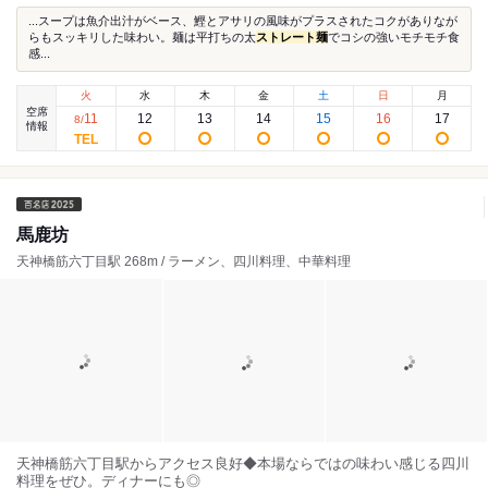
...スープは魚介出汁がベース、鰹とアサリの風味がプラスされたコクがありなが
らもスッキリした味わい。麺は平打ちの太
ストレート麺
でコシの強いモチモチ食
感...
火
水
木
金
土
日
月
空席
11
12
13
14
15
16
17
8
/
情報
馬鹿坊
天神橋筋六丁目駅 268m / ラーメン、四川料理、中華料理
天神橋筋六丁目駅からアクセス良好◆本場ならではの味わい感じる四川
料理をぜひ。ディナーにも◎