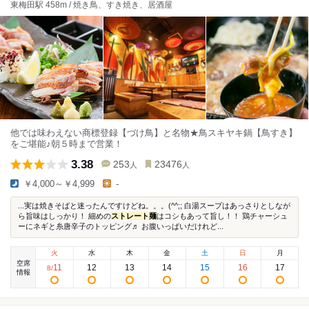
東梅田駅 458m / 焼き鳥、すき焼き、居酒屋
他では味わえない商標登録【づけ鳥】と名物★鳥スキヤキ鍋【鳥すき】
をご堪能♪朝５時まで営業！
3.38
253
23476
人
人
￥4,000～￥4,999
-
...実は焼きそばと迷ったんですけどね。。。(^^;; 白湯スープはあっさりとしなが
ら旨味はしっかり！ 細めの
ストレート麺
はコシもあって旨し！！ 鶏チャーシュ
ーにネギと糸唐辛子のトッピング♬ お腹いっぱいだけれど...
火
水
木
金
土
日
月
空席
11
12
13
14
15
16
17
8
/
情報