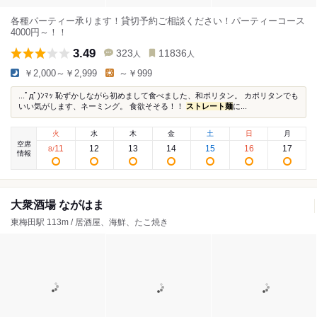
各種パーティー承ります！貸切予約ご相談ください！パーティーコース
4000円～！！
3.49
323
11836
人
人
￥2,000～￥2,999
～￥999
...ﾟдﾟ)ﾝﾏｯ 恥ずかしながら初めまして食べました、和ポリタン。 カポリタンでも
いい気がします、ネーミング。 食欲そそる！！
ストレート麺
に...
火
水
木
金
土
日
月
空席
11
12
13
14
15
16
17
8
/
情報
大衆酒場 ながはま
東梅田駅 113m / 居酒屋、海鮮、たこ焼き