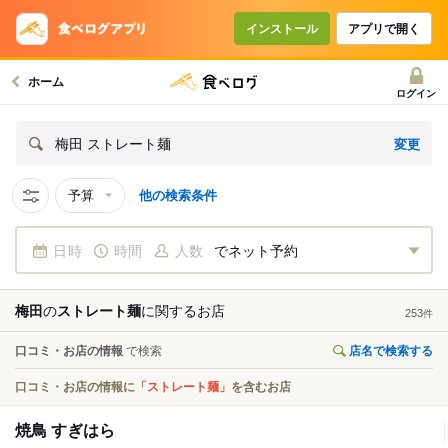
インストール
アプリで開く
ホーム
ログイン
変更
梅田 ストレート麺
予算
他の検索条件
日時
時間
人数
でネット予約
梅田
の
ストレート麺
に関する
お店
253
件
口コミ・お店の情報
で検索
店名で検索する
口コミ・お店の情報に
「ストレート麺」
を含むお店
焼鳥 すぎはら