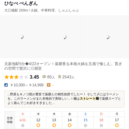
ひなべ ぺんぎん
大江橋駅 269m / 火鍋、中華料理、しゃぶしゃぶ
北新地駅5分◆4/22オープン！薬膳香る本格火鍋を五感で愉しむ。寛ぎ
の空間で贅沢に◎個室
3.45
85
2543
人
人
￥10,000～￥14,999
-
...野菜もキノコ類が豊富で薬膳との相性抜群でした〜！ そして〆にはラーメン
を。このラーメンがまた本格的で美味しい…✨麺は
ストレート麺
で薬膳スープと
よく絡んでこれ好きすぎました...
火
水
木
金
土
日
月
空席
11
12
13
14
15
16
17
8
/
情報