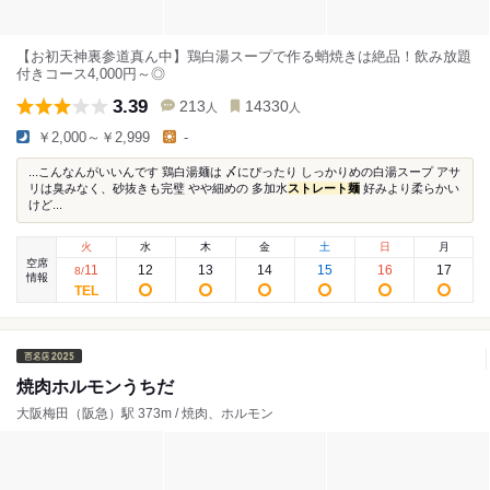
【お初天神裏参道真ん中】鶏白湯スープで作る蛸焼きは絶品！飲み放題
付きコース4,000円～◎
3.39
213
14330
人
人
￥2,000～￥2,999
-
...こんなんがいいんです 鶏白湯麺は 〆にぴったり しっかりめの白湯スープ アサ
リは臭みなく、砂抜きも完璧 やや細めの 多加水
ストレート麺
好みより柔らかい
けど...
火
水
木
金
土
日
月
空席
11
12
13
14
15
16
17
8
/
情報
焼肉ホルモンうちだ
大阪梅田（阪急）駅 373m / 焼肉、ホルモン