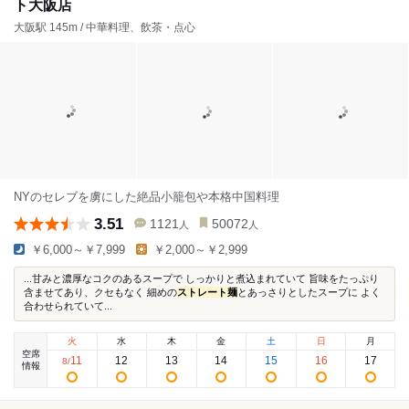
ト大阪店
大阪駅 145m / 中華料理、飲茶・点心
NYのセレブを虜にした絶品小籠包や本格中国料理
3.51
1121
50072
人
人
￥6,000～￥7,999
￥2,000～￥2,999
...甘みと濃厚なコクのあるスープで しっかりと煮込まれていて 旨味をたっぷり
含ませてあり、クセもなく 細めの
ストレート麺
とあっさりとしたスープに よく
合わせられていて...
火
水
木
金
土
日
月
空席
11
12
13
14
15
16
17
8
/
情報