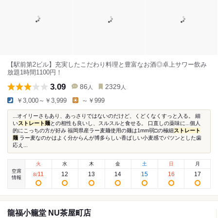
【駅前第2ビル】充実したこだわり料理と豊富なお酒◎卓上サワー飲み
放題1時間1100円！
3.09
86
2329
人
人
￥3,000～￥3,999
～￥999
...オイリーさもあり、あっさりではないのだけど、くどくなくすっと入る。 細
い
ストレート麺
との相性も良いし、スルスルと食せる。 口直しの薬味に...個人
的にこっちの方が好み 福岡県産ラー麦麺使用の麺は1mm弱□の極細
ストレート
麺
ラー麦なのかはよく分からんが博多らしい香ばしい小麦感でパツンとした歯
応え...
火
水
木
金
土
日
月
空席
11
12
13
14
15
16
17
8
/
情報
龍福小籠堂 NU茶屋町店