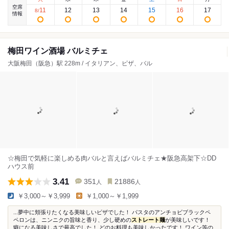
空席
11
12
13
14
15
16
17
8
/
情報
梅田ワイン酒場 バルミチェ
大阪梅田（阪急）駅 228m / イタリアン、ピザ、バル
☆梅田で気軽に楽しめる肉バルと言えばバルミチェ★阪急高架下☆DD
ハウス前
3.41
351
21886
人
人
￥3,000～￥3,999
￥1,000～￥1,999
...夢中に頬張りたくなる美味しいピザでした！ パスタのアンチョビブラックペ
ペロンは、ニンニクの旨味と香り、少し硬めの
ストレート麺
が美味しいです！
癖になる美味しさで最高でした！ どのお料理も美味しかったです！ ワイン等の