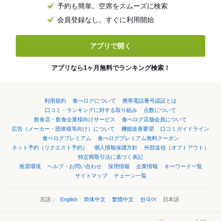
予約も簡単。空席をスムーズに検索
会員登録なし。すぐに利用開始
アプリで開く
アプリなら1ヶ月無料でランキング検索！
利用規約
食べログについて
携帯電話番号認証とは
口コミ・ランキングに対する取り組み
点数について
飲食店・飲食企業様向けサービス
食べログ店舗会員について
広告（メーカー・団体様等向け）について
機能改善要望
口コミガイドライン
食べログプレミアム
食べログプレミアム無料クーポン
ネット予約（リクエスト予約）
個人情報保護方針
外部送信（オプトアウト）
特定商取引法に基づく表記
推奨環境
ヘルプ・お問い合わせ
採用情報
企業情報
キーワード一覧
サイトマップ
チェーン一覧
言語：
English
简体中文
繁體中文
한국어
日本語