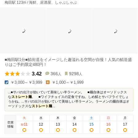
梅田駅 123m / 海鮮、居酒屋、しゃぶしゃぶ
■梅田駅1分■鯖街道をイメージした趣溢れる空間が自慢！人気の鯖造盛
りはご予約限定480円！
3.42
366
9298
人
人
￥3,000～￥3,999
￥1,000～￥1,999
...■サバの出汁が効いていて美味しい半ラーメン。 ■麺自体はオーソドックス
な
ストレート麺
。 ■ワイフチョイスの定食ですね。しめ鯖とサバフライでしょ
うかね。...サバの出汁が効いていて美味しい半ラーメン。ラーメンの麺自体はオ
ーソドックスな
ストレート麺
...
火
水
木
金
土
日
月
空席
11
12
13
14
15
16
17
8
/
情報