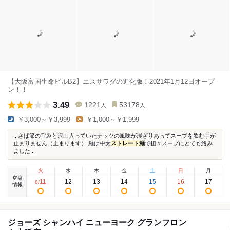
【大阪富国生命ビルB2】エスサワダの進化版！2021年1月12日オープ
ン！！
3.49
1221
53178
人
人
￥3,000～￥3,999
￥1,000～￥1,999
...さば節の旨みと沢山入っていたナッツの風味が混ざりあってスープを飲む手が
止まりません（止まります） 麺は中太
ストレート麺
で担々スープにとても絡み
ました...
火
水
木
金
土
日
月
空席
11
12
13
14
15
16
17
8
/
情報
ジョーズ シャンハイ ニューヨーク グランフロン