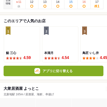
空席
11
12
13
14
15
16
17
8
/
情報
1
残
このエリアで人気のお店
1
2
3
鮨 三心
本湖月
鳥匠 いし井
4.59
4.54
4.4
アプリに切り替える
大衆居酒屋 よっとこ
北新地駅 165m / 居酒屋、海鮮、串揚げ