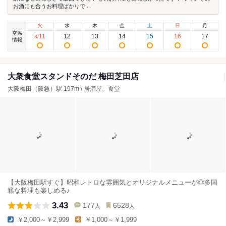
お酒にも合うお料理ばかりで...
火
水
木
金
土
日
月
空席
11
12
13
14
15
16
17
8
/
情報
大衆食堂スタンドそのだ 梅田芝田店
大阪梅田（阪急）駅 197m / 居酒屋、食堂
【大阪梅田駅すぐ】昭和レトロな雰囲気とオリジナルメニューが◎多国
籍な料理も楽しめる♪
3.43
177
6528
人
人
￥2,000～￥2,999
￥1,000～￥1,999