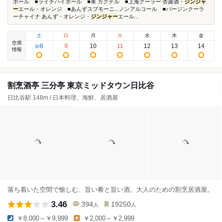
ボール ■ライチハイボール ■果 カクテル ■上海クーラー 杏露酒・
ジンジャ
ー
エール・オレンジ ■あんずスプモーニ...ノンアルコール ■バージンクーラ
ーチャイナ あんず・オレンジ・
ジンジャー
エール...
土
日
月
火
水
木
金
空席
8
9
10
11
12
13
14
8
/
情報
割烹酒亭 三分亭 東京ミッドタウン日比谷
日比谷駅 148m / 日本料理、海鮮、居酒屋
落ち着いた空間で愉しむ、旨い肴と旨い酒。大人のための割烹居酒屋。
3.46
394
19250
人
人
￥8,000～￥9,999
￥2,000～￥2,999