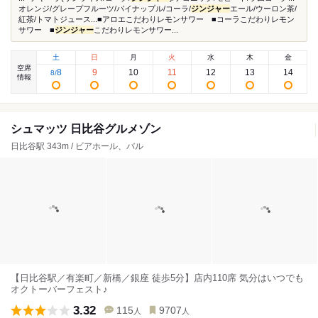
オレンジ/グレープフルーツ/パイナップル/コーラ/
ジンジャー
エール/ウーロン茶/
紅茶/トマトジュース...■アロエこだわりレモンサワー ■コーラこだわりレモン
サワー ■
ジンジャー
こだわりレモンサワー...
土
日
月
火
水
木
金
空席
8
9
10
11
12
13
14
8
/
情報
シュマッツ 日比谷グルメゾン
日比谷駅 343m / ビアホール、バル
【日比谷駅／有楽町／新橋／銀座 徒歩5分】店内110席 気分はいつでも
オクトーバーフェスト♪
3.32
115
9707
人
人