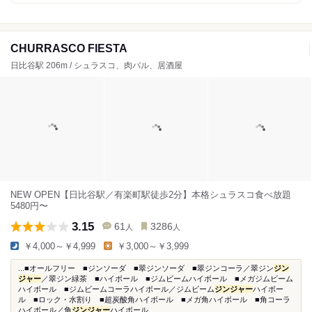
CHURRASCO FIESTA
日比谷駅 206m / シュラスコ、肉バル、居酒屋
NEW OPEN【日比谷駅／有楽町駅徒歩2分】本格シュラスコ食べ放題
5480円〜
3.15
61
3286
人
人
￥4,000～￥4,999
￥3,000～￥3,999
...■オールフリー ■ジンソーダ ■翠ジンソーダ ■翠ジンコーラ／翠ジン
ジン
ジャー
／翠ジン緑茶 ■ハイボール ■ジムビームハイボール ■メガジムビーム
ハイボール ■ジムビームコーラハイボール／ジムビーム
ジンジャー
ハイボー
ル ■ロック・水割り ■超炭酸角ハイボール ■メガ角ハイボール ■角コーラ
ハイボール／角
ジンジャー
ハイボール...