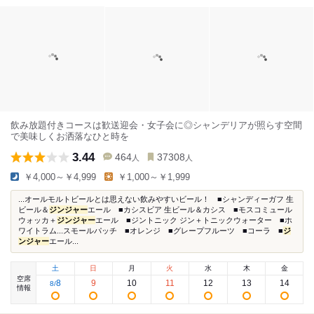
飲み放題付きコースは歓送迎会・女子会に◎シャンデリアが照らす空間
で美味しくお洒落なひと時を
3.44
464
37308
人
人
￥4,000～￥4,999
￥1,000～￥1,999
...オールモルトビールとは思えない飲みやすいビール！ ■シャンディーガフ 生
ビール＆
ジンジャー
エール ■カシスビア 生ビール＆カシス ■モスコミュール
ウォッカ＋
ジンジャー
エール ■ジントニック ジン＋トニックウォーター ■ホ
ワイトラム...スモールパッチ ■オレンジ ■グレープフルーツ ■コーラ ■
ジ
ンジャー
エール...
土
日
月
火
水
木
金
空席
8
9
10
11
12
13
14
8
/
情報