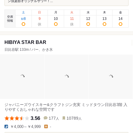
ン倶楽部オリジナルサワー！...
土
日
月
火
水
木
金
空席
8
9
10
11
12
13
14
8
/
情報
HIBIYA STAR BAR
日比谷駅 133m / バー、かき氷
ジャパニーズウイスキー&クラフトジン充実 ミッドタウン日比谷3階 入
りやすくおしゃれな空間です
3.56
177
10789
人
人
￥4,000～￥4,999
-