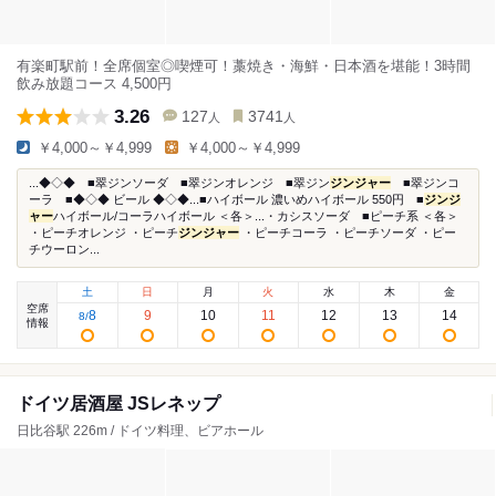
有楽町駅前！全席個室◎喫煙可！藁焼き・海鮮・日本酒を堪能！3時間
飲み放題コース 4,500円
3.26
127
3741
人
人
￥4,000～￥4,999
￥4,000～￥4,999
...◆◇◆ ■翠ジンソーダ ■翠ジンオレンジ ■翠ジン
ジンジャー
■翠ジンコ
ーラ ■◆◇◆ ビール ◆◇◆...■ハイボール 濃いめハイボール 550円 ■
ジンジ
ャー
ハイボール/コーラハイボール ＜各＞...・カシスソーダ ■ピーチ系 ＜各＞
・ピーチオレンジ ・ピーチ
ジンジャー
・ピーチコーラ ・ピーチソーダ ・ピー
チウーロン...
土
日
月
火
水
木
金
空席
8
9
10
11
12
13
14
8
/
情報
ドイツ居酒屋 JSレネップ
日比谷駅 226m / ドイツ料理、ビアホール