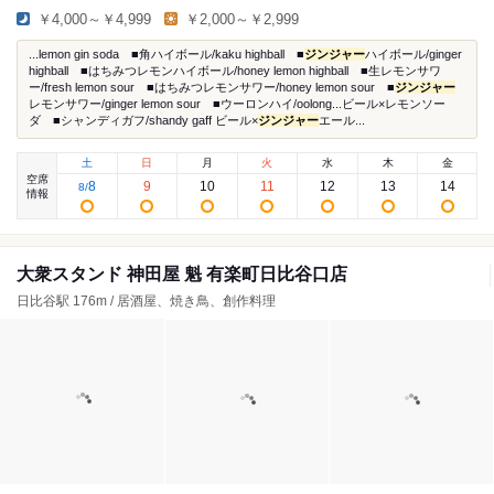
￥4,000～￥4,999
￥2,000～￥2,999
...lemon gin soda ■角ハイボール/kaku highball ■
ジンジャー
ハイボール/ginger
highball ■はちみつレモンハイボール/honey lemon highball ■生レモンサワ
ー/fresh lemon sour ■はちみつレモンサワー/honey lemon sour ■
ジンジャー
レモンサワー/ginger lemon sour ■ウーロンハイ/oolong...ビール×レモンソー
ダ ■シャンディガフ/shandy gaff ビール×
ジンジャー
エール...
土
日
月
火
水
木
金
空席
8
9
10
11
12
13
14
8
/
情報
大衆スタンド 神田屋 魁 有楽町日比谷口店
日比谷駅 176m / 居酒屋、焼き鳥、創作料理