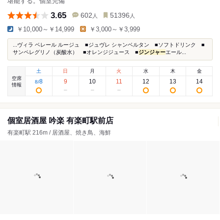
堪能する。個室完備
3.65
602
51396
人
人
￥10,000～￥14,999
￥3,000～￥3,999
...ヴィラ ベレール ルージュ ■ジュヴレ シャンベルタン ■ソフトドリンク ■
サンペレグリノ（炭酸水） ■オレンジジュース ■
ジンジャー
エール...
土
日
月
火
水
木
金
空席
8
9
10
11
12
13
14
8
/
情報
個室居酒屋 吟楽 有楽町駅前店
有楽町駅 216m / 居酒屋、焼き鳥、海鮮