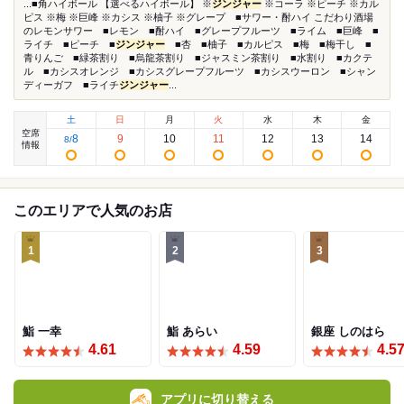
...■角ハイボール 【選べるハイボール】 ※
ジンジャー
※コーラ ※ピーチ ※カル
ピス ※梅 ※巨峰 ※カシス ※柚子 ※グレープ ■サワー・酎ハイ こだわり酒場
のレモンサワー ■レモン ■酎ハイ ■グレープフルーツ ■ライム ■巨峰 ■
ライチ ■ピーチ ■
ジンジャー
■杏 ■柚子 ■カルピス ■梅 ■梅干し ■
青りんご ■緑茶割り ■烏龍茶割り ■ジャスミン茶割り ■水割り ■カクテ
ル ■カシスオレンジ ■カシスグレープフルーツ ■カシスウーロン ■シャン
ディーガフ ■ライチ
ジンジャー
...
土
日
月
火
水
木
金
空席
8
9
10
11
12
13
14
8
/
情報
このエリアで人気のお店
1
2
3
鮨 一幸
鮨 あらい
銀座 しのはら
4.61
4.59
4.5
アプリに切り替える