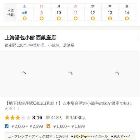
土
日
月
火
水
木
金
空席
8
9
10
11
12
13
14
8
/
情報
上海湯包小館 西銀座店
銀座駅 126m / 中華料理、小籠包、居酒屋
【地下鉄銀座駅C4出口直結！】☆本場台湾の小籠包の味が銀座で味わ
える！！
3.16
418
14080
人
人
￥2,000～￥2,999
￥1,000～￥1,999
...・グレンフィディック12年：1,078円 ■
ジンジャー
ハイボール ■あんずハイ