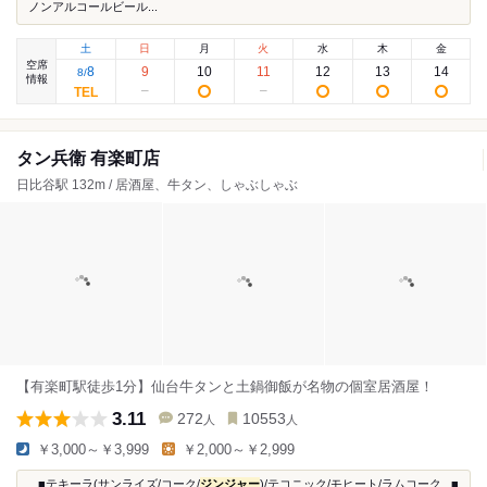
ノンアルコールビール...
土
日
月
火
水
木
金
空席
8
9
10
11
12
13
14
8
/
情報
タン兵衛 有楽町店
日比谷駅 132m / 居酒屋、牛タン、しゃぶしゃぶ
【有楽町駅徒歩1分】仙台牛タンと土鍋御飯が名物の個室居酒屋！
3.11
272
10553
人
人
￥3,000～￥3,999
￥2,000～￥2,999
...■テキーラ(サンライズ/コーク/
ジンジャー
)/テコニック/モヒート/ラムコーク...■