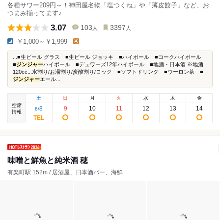
各種サワー209円～！神田屋名物「塩つくね」や「薄皮餃子」など、お
つまみ揃ってます♪
3.07
103
3397
人
人
￥1,000～￥1,999
-
...■生ビール グラス ■生ビール ジョッキ ■ハイボール ■コークハイボール
■
ジンジャー
ハイボール ■デュワーズ12年ハイボール ■地酒・日本酒 ※地酒
120cc...水割り/お湯割り/炭酸割り/ロック ■ソフトドリンク ■ウーロン茶 ■
ジンジャー
エール...
土
日
月
火
水
木
金
空席
8
9
10
11
12
13
14
8
/
情報
味噌と鮮魚と純米酒 穂
有楽町駅 152m / 居酒屋、日本酒バー、海鮮