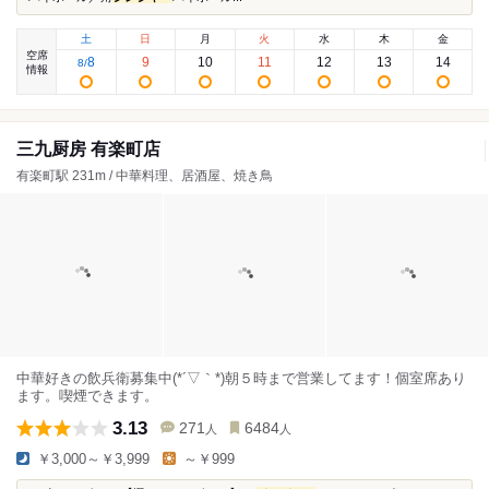
土
日
月
火
水
木
金
空席
8
9
10
11
12
13
14
8
/
情報
三九厨房 有楽町店
有楽町駅 231m / 中華料理、居酒屋、焼き鳥
中華好きの飲兵衛募集中(*´▽｀*)朝５時まで営業してます！個室席あり
ます。喫煙できます。
3.13
271
6484
人
人
￥3,000～￥3,999
～￥999