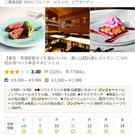
二重橋前駅 241m / フレンチ、ビストロ、ビアガーデン
【東京・有楽町駅すぐ】賑わうバル、奥には隠れ家レストラン 二つの
顔を持つパリ本店ネオビストロ
3.49
1120
77584
人
人
￥8,000～￥9,999
￥1,000～￥1,999
...￥560～￥780 ■◆ソフトドリンク各種 自家製レモネード
ジンジャー
エール
ノンアルコールカクテル他、 ￥630～￥1,200...■テラスでランチ ■海老とバジ
ルの包み揚げ、
ジンジャー
ソース ■ブルゴーニュルージュ...西洋ワサビマヨネ
ーズ 630円 ●海老とバジルの包み揚げ、
ジンジャー
ソース 860円 ○ボルドーブラ
ン 850円...
土
日
月
火
水
木
金
空席
8
9
10
11
12
13
14
8
/
情報