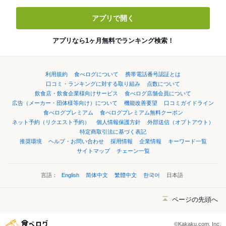
アプリで開く
アプリなら1ヶ月無料でランキング検索！
利用規約
食べログについて
携帯電話番号認証とは
口コミ・ランキングに対する取り組み
点数について
飲食店・飲食企業様向けサービス
食べログ店舗会員について
広告（メーカー・団体様等向け）について
機能改善要望
口コミガイドライン
食べログプレミアム
食べログプレミアム無料クーポン
ネット予約（リクエスト予約）
個人情報保護方針
外部送信（オプトアウト）
特定商取引法に基づく表記
推奨環境
ヘルプ・お問い合わせ
採用情報
企業情報
キーワード一覧
サイトマップ
チェーン一覧
言語：
English
简体中文
繁體中文
한국어
日本語
ページの先頭へ
©Kakaku.com, Inc.