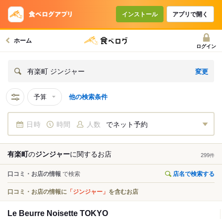
インストール
アプリで開く
ホーム
ログイン
変更
有楽町 ジンジャー
予算
他の検索条件
日時
時間
人数
でネット予約
有楽町
の
ジンジャー
に関する
お店
299
件
口コミ・お店の情報
で検索
店名で検索する
口コミ・お店の情報に
「ジンジャー」
を含むお店
Le Beurre Noisette TOKYO