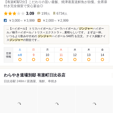
【有楽町駅2分】こだわりの旨い釜飯、焼津港直送鮮魚が自慢。全席扉
付き完全個室で安心宴会◎
3.09
199
6734
人
人
￥3,000～￥3,999
￥2,000～￥2,999
...【ハイボール】 トリスハイボール／コーラハイボール／
ジンジャー
ハイボー
ル／柚子ハイボール／トリス＜エクストラ＞...素晴らしいです。 まずは一杯。
いつもより飲みやすめの
ジンジャー
ハイボール 540円 を注文。 ナイス炭酸ナイ
ス
ジンジャー
の割合です...
土
日
月
火
水
木
金
空席
8
9
10
11
12
13
14
8
/
情報
わらやき道場別邸 有楽町日比谷店
日比谷駅 248m / 居酒屋、海鮮、串焼き