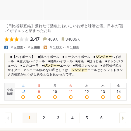
【日比谷駅直結】獲れたて活魚においしいお米と味噌と酒。日本の"旨
い"がギュッと詰まったお店
3.47
489
34085
人
人
￥5,000～￥5,999
￥1,000～￥1,999
...■【ハイボール】 ■陸ハイボール ■コークハイボール ■
ジンジャー
ハイボ
ール ■金沢塩ハイボール ■獺祭ハイボール...■緑茶 ■ほうじ茶 ■オレンジジ
ュース ■コカコーラ ■
ジンジャー
エール ■男梅スカッシュ ■金沢柚子乙女
サイダー...アルコール飲めない私としては、
ジンジャー
エールとかソフトドリン
クの種類がもう少しあるとなお良かったです...
土
日
月
火
水
木
金
空席
8
9
10
11
12
13
14
8
/
情報
1
2
3
4
5
6