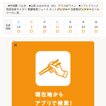
...■芋焼酎 うなぎ ■山形 かみのやま（白） グラス白ワイン ■ソフトドリンク
指宿温泉サイダー 愛媛晩柑ジュース ホット
ジンジャー
自家製
ジンジャー
エール
ウーロン茶...
土
日
月
火
水
木
金
空席
8
9
10
11
12
13
14
8
/
情報