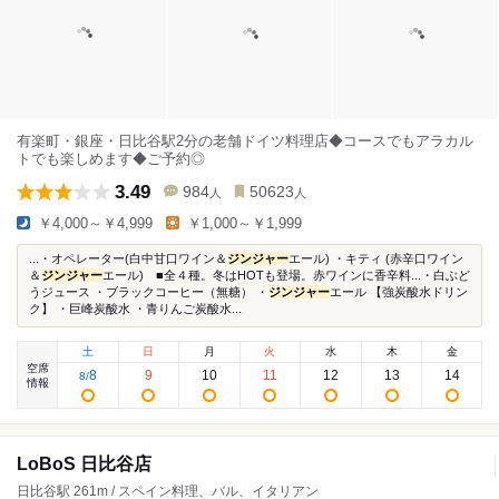
有楽町・銀座・日比谷駅2分の老舗ドイツ料理店◆コースでもアラカル
トでも楽しめます◆ご予約◎
3.49
984
50623
人
人
￥4,000～￥4,999
￥1,000～￥1,999
...・オペレーター(白中甘口ワイン＆
ジンジャー
エール) ・キティ (赤辛口ワイン
＆
ジンジャー
エール) ■全４種。冬はHOTも登場。赤ワインに香辛料...・白ぶど
うジュース ・ブラックコーヒー（無糖） ・
ジンジャー
エール 【強炭酸水ドリン
ク】 ・巨峰炭酸水 ・青りんご炭酸水...
土
日
月
火
水
木
金
空席
8
9
10
11
12
13
14
8
/
情報
LoBoS 日比谷店
日比谷駅 261m / スペイン料理、バル、イタリアン