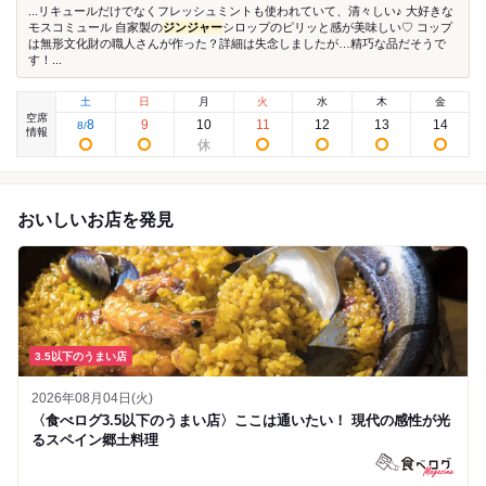
...リキュールだけでなくフレッシュミントも使われていて、清々しい♪ 大好きな
モスコミュール 自家製の
ジンジャー
シロップのピリッと感が美味しい♡ コップ
は無形文化財の職人さんが作った？詳細は失念しましたが…精巧な品だそうで
す！...
土
日
月
火
水
木
金
空席
8
9
10
11
12
13
14
8
/
情報
おいしいお店を発見
3.5以下のうまい店
2026年08月04日(火)
〈食べログ3.5以下のうまい店〉ここは通いたい！ 現代の感性が光
るスペイン郷土料理