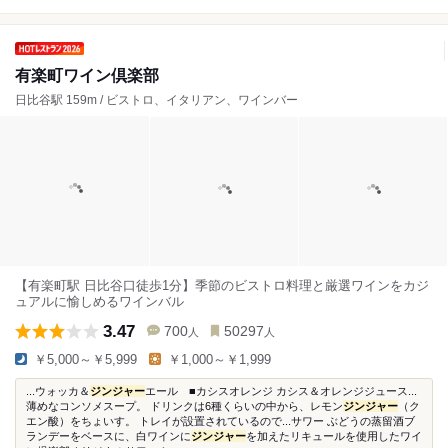
有楽町ワイン倶楽部
日比谷駅 159m / ビストロ、イタリアン、ワインバー
【有楽町駅 日比谷口徒歩1分】季節のビストロ料理と厳選ワインをカジ
ュアルに愉しめるワインバル
3.47
700
50297
人
人
￥5,000～￥5,999
￥1,000～￥1,999
...ウォッカ＆
ジンジャー
エール ■カシスオレンジ カシス＆オレンジジュース...
薄めなコンソメスープ。 ドリンクは6種くらいの中から、レモン
ジンジャー
（ク
エン酸）をちょいす。 トレイが設置されているので...サワー ぶどうの蒸留酒ブ
ランデーをベースに、白ワインに
ジンジャー
を加えたリキュールを使用したワイ