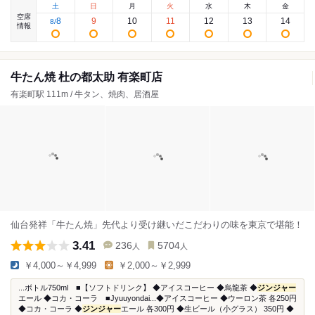
土
日
月
火
水
木
金
空席
8
9
10
11
12
13
14
8
/
情報
牛たん焼 杜の都太助 有楽町店
有楽町駅 111m / 牛タン、焼肉、居酒屋
仙台発祥「牛たん焼」先代より受け継いだこだわりの味を東京で堪能！
3.41
236
5704
人
人
￥4,000～￥4,999
￥2,000～￥2,999
...ボトル750ml ■【ソフトドリンク】 ◆アイスコーヒー ◆烏龍茶 ◆
ジンジャー
エール ◆コカ・コーラ ■Jyuuyondai...◆アイスコーヒー ◆ウーロン茶 各250円
◆コカ・コーラ ◆
ジンジャー
エール 各300円 ◆生ビール（小グラス） 350円 ◆