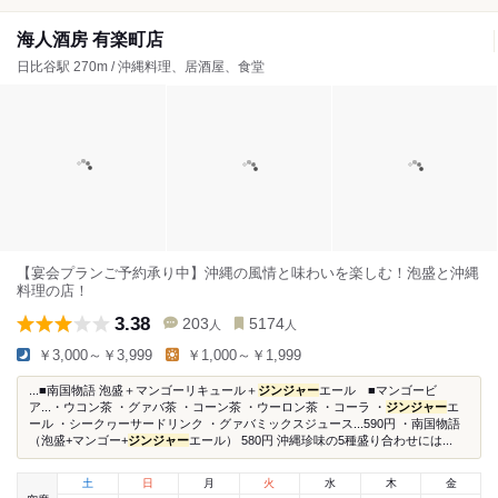
海人酒房 有楽町店
日比谷駅 270m / 沖縄料理、居酒屋、食堂
【宴会プランご予約承り中】沖縄の風情と味わいを楽しむ！泡盛と沖縄
料理の店！
3.38
203
5174
人
人
￥3,000～￥3,999
￥1,000～￥1,999
...■南国物語 泡盛＋マンゴーリキュール＋
ジンジャー
エール ■マンゴービ
ア...・ウコン茶 ・グァバ茶 ・コーン茶 ・ウーロン茶 ・コーラ ・
ジンジャー
エ
ール ・シークヮーサードリンク ・グァバミックスジュース...590円 ・南国物語
（泡盛+マンゴー+
ジンジャー
エール） 580円 沖縄珍味の5種盛り合わせには...
土
日
月
火
水
木
金