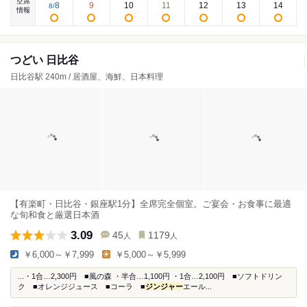
空席
8
9
10
11
12
13
14
8
/
情報
つどい 日比谷
日比谷駅 240m / 居酒屋、海鮮、日本料理
【有楽町・日比谷・銀座駅1分】全席完全個室。ご宴会・お食事に最適
な旬和食と厳選日本酒
3.09
45
1179
人
人
￥6,000～￥7,999
￥5,000～￥5,999
...・1合…2,300円 ■風の森 ・半合…1,100円 ・1合…2,100円 ■ソフトドリン
ク ■オレンジジュース ■コーラ ■
ジンジャー
エール...