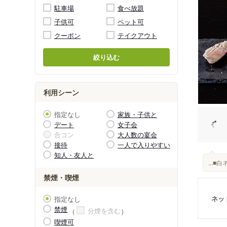
駐車場
食べ放題
子供可
ペット可
クーポン
テイクアウト
絞り込む
利用シーン
指定なし
家族・子供と
デート
女子会
合コン
大人数の宴会
接待
一人で入りやすい
知人・友人と
...
禁煙・喫煙
ネッ
指定なし
禁煙
分煙を含む
喫煙可