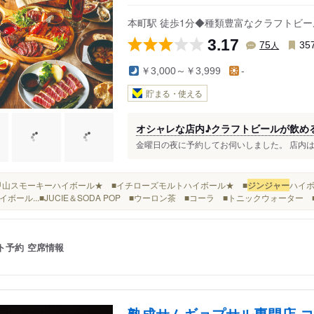
本町駅 徒歩1分◆種類豊富なクラフトビール
3.17
人
75
35
￥3,000～￥3,999
-
貯まる・使える
オシャレな店内♪クラフトビールが飲め
金曜日の夜に予約してお伺いしました。 店内は明
■六甲山スモーキーハイボール★ ■イチローズモルトハイボール★ ■
ジンジャー
ハイボ
イボール...■JUCIE＆SODA POP ■ウーロン茶 ■コーラ ■トニックウォーター 
ト予約
空席情報
熟成サムギョプサル専門店 