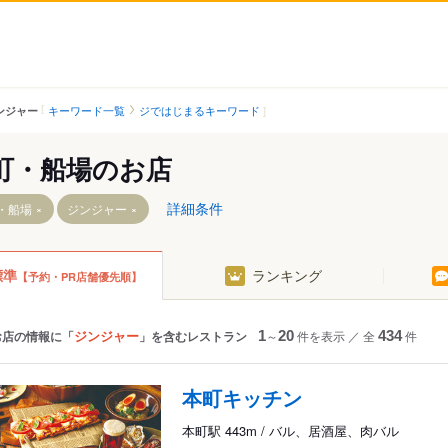
キーワード一覧
ジではじまるキーワード
ンジャー
町・船場のお店
詳細条件
・船場
ジンジャー
標準
ランキング
【予約・PR店舗優先順】
駅
ジンジャー
お店の情報に「
」を含むレストラン
1
～
20
件を表示
／
全
434
件
本町キッチン
本町駅 443m / バル、居酒屋、肉バル