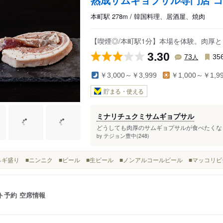
本町駅 278m / 韓国料理、居酒屋、焼肉
【喫煙◎/本町駅1分】本場を体験。肉厚
3.30
人
73
35
￥3,000～￥3,999
￥1,000～￥1,9
貯まる・使える
ミナリチュクミサムギョプサル
どうしても肉厚のサムギョプサルが食べたくなり
テジョン豊中(248)
by
■白ネギ盛り ■ニンニク ■ビール ■生ビール ■ノンアルコールビール ■マッコリ
ト予約
空席情報