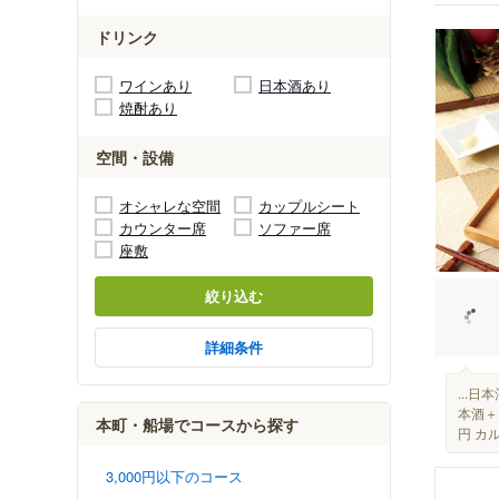
ドリンク
ワインあり
日本酒あり
焼酎あり
空間・設備
オシャレな空間
カップルシート
カウンター席
ソファー席
座敷
絞り込む
詳細条件
...
本酒＋
本町・船場でコースから探す
円 カル
3,000円以下のコース