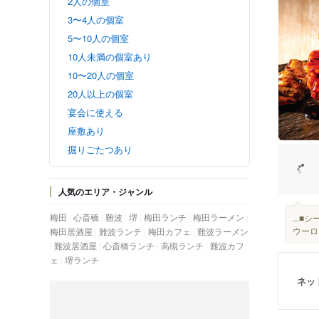
2人の個室
3〜4人の個室
5〜10人の個室
10人未満の個室あり
10〜20人の個室
20人以上の個室
宴会に使える
座敷あり
掘りごたつあり
人気のエリア・ジャンル
梅田
心斎橋
難波
堺
梅田ランチ
梅田ラーメン
...
ウーロ
梅田居酒屋
難波ランチ
梅田カフェ
難波ラーメン
難波居酒屋
心斎橋ランチ
高槻ランチ
難波カフ
ェ
堺ランチ
ネッ