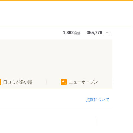
｜
1,392
355,776
店舗
口コミ
口コミが多い順
ニューオープン
点数について