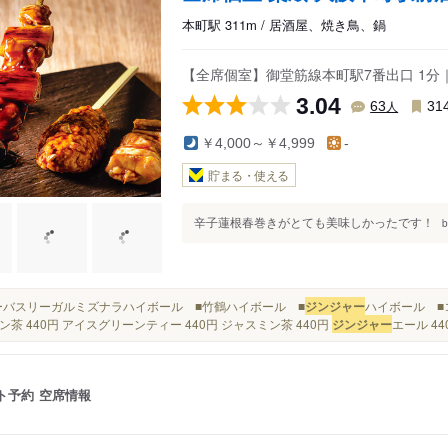
本町駅 311m / 居酒屋、焼き鳥、鍋
【全席個室】御堂筋線本町駅7番出口 1分
3.04
人
63
31
￥4,000～￥4,999
-
貯まる・使える
辛子蓮根春巻きがとても美味しかったです！
b
■シーバスリーガルミズナラハイボール ■竹鶴ハイボール ■
ジンジャー
ハイボール ■
ン茶 440円 アイスグリーンティー 440円 ジャスミン茶 440円
ジンジャー
エール 44
ト予約
空席情報