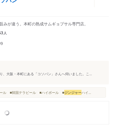
と旨みが違う。本町の熟成サムギョプサル専門店。
人
63
99
、大阪・本町にある「コソバン」さんへ伺いました。こ...
ビール ■韓国テラビール ■ハイボール ■
ジンジャー
ハイ...