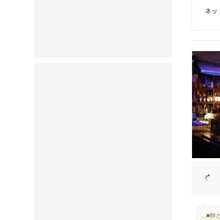
ネッ
...