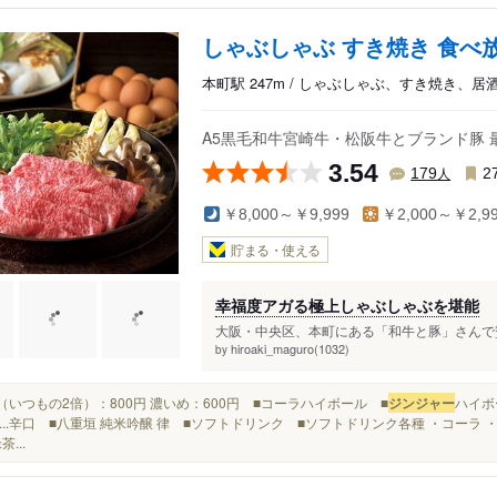
しゃぶしゃぶ すき焼き 食べ
本町駅 247m / しゃぶしゃぶ、すき焼き、居
A5黒毛和牛宮崎牛・松阪牛とブランド豚
3.54
人
179
2
￥8,000～￥9,999
￥2,000～￥2,9
貯まる・使える
幸福度アガる極上しゃぶしゃぶを堪能
大阪・中央区、本町にある「和牛と豚」さんで贅沢
hiroaki_maguro(1032)
by
メガ（いつもの2倍）：800円 濃いめ：600円 ■コーラハイボール ■
ジンジャー
ハイボ
...辛口 ■八重垣 純米吟醸 律 ■ソフトドリンク ■ソフトドリンク各種 ・コーラ 
茶...