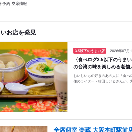
ト予約
空席情報
しいお店を発見
2026年07月1
3.5以下のうまい店
〈食べログ3.5以下のうま
の台湾の味を楽しめる老舗
おいしいもの好きのあの人に「食べロ
住のライター・猫田しげるさんが、
全席個室 楽蔵 大阪本町駅前