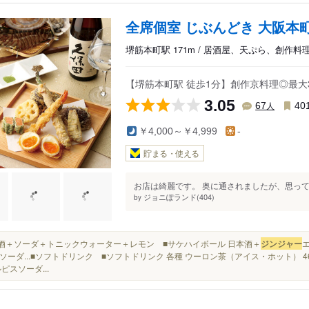
全席個室 じぶんどき 大阪本
堺筋本町駅 171m / 居酒屋、天ぷら、創作料
【堺筋本町駅 徒歩1分】創作京料理◎最大
3.05
人
67
40
￥4,000～￥4,999
-
貯まる・使える
お店は綺麗です。 奥に通されましたが、思って
ジョニぽランド(404)
by
日本酒＋ソーダ＋トニックウォーター＋レモン ■サケハイボール 日本酒＋
ジンジャー
ソーダ...■ソフトドリンク ■ソフトドリンク 各種 ウーロン茶（アイス・ホット） 4
ピスソーダ...