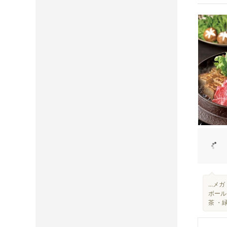
...
ボール
茶 ・緑