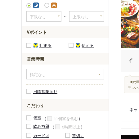
～
Vポイント
貯まる
使える
営業時間
...
モンハ
日曜営業あり
こだわり
ネッ
個室
半個室を含む
飲み放題
3時間以上
カード可
貸切可