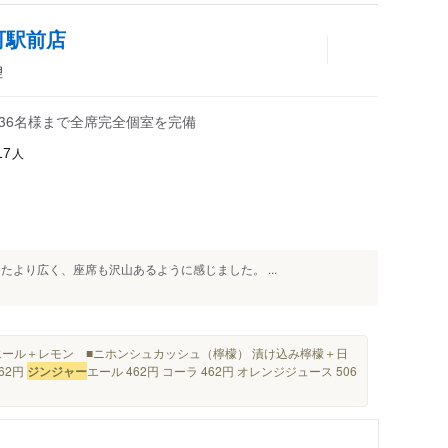
町駅前店
理
36名様まで全席完全個室を完備
人
17
たより広く、座席も沢山あるように感じました。 ...
エール＋レモン ■ニホンシュカッシュ（檸檬） 漬け込み檸檬＋日
62円
ジンジャー
エール 462円 コーラ 462円 オレンジジュース 506