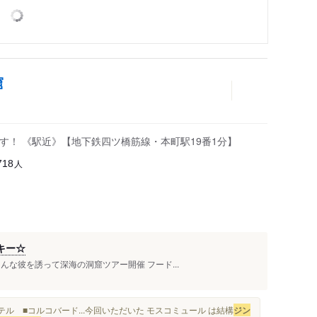
窟
す！ 《駅近》【地下鉄四ツ橋筋線・本町駅19番1分】
人
718
キー☆
な彼を誘って深海の洞窟ツアー開催 フード...
 ■コルコバード...今回いただいた モスコミュール は結構
ジン