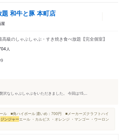
放題 和牛と豚 本町店
酒屋
 最高級のしゃぶしゃぶ・すき焼き食べ放題【完全個室】
人
704
99
なしゃぶしゃぶをいただきました。 今回は15,...
ール ■角ハイボール 濃いめ：700円 ■メーカーズクラフトハイ
・
ジンジャー
エール ・カルピス ・オレンジ ・マンゴー ・ウーロン