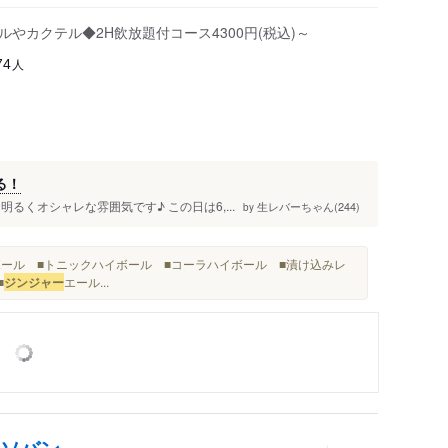
やカクテル◆2H飲放題付コース4300円(税込)～
人
74
る！
るくオシャレな雰囲気です♪ この日は6,...
生レバーちゃん(244)
by
ール ■トニックハイボール ■コーラハイボール ■漬け込みレ
■
ジンジャー
エール...
コソバン