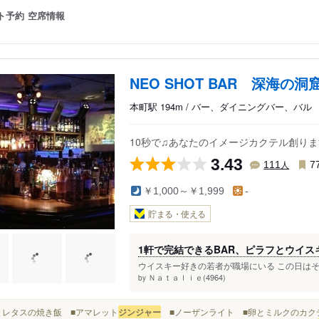
ト予約
空席情報
NEO SHOT BAR 深海の洞
本町駅 194m / バー、ダイニングバー、バル
10秒で♫あなたのイメージカクテル創りま
3.43
人
111
7
￥1,000～￥1,999
-
貯まる・使える
1軒で完結できるBAR、ピラフとウイス
ウイスキー好きの若者が職場にいる この日はそん
Ｎａｔａｌｉｅ(4964)
by
■卵とレタスの焼き飯 ■アマレット
ジンジャー
■ノーザンライト ■卵とミルクのカクテル