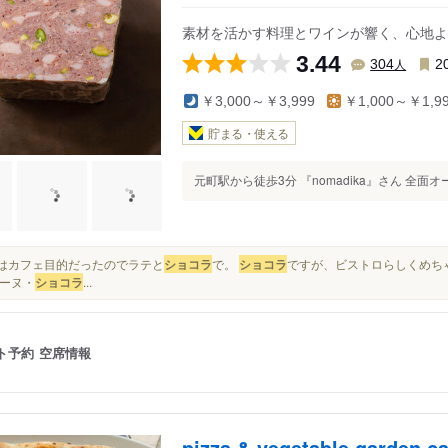
阪神）
素材を活かす料理とワインが響く、心地よい
3.44
人
304
2
￥3,000～￥3,999
￥1,000～￥1,9
貯まる・使える
元町駅から徒歩3分 『nomadika』さん 全面オ
今回はカフェ目的だったのでラテと
ショコラ
で。
ショコラ
ですが、ビストロらしくめちゃ
ーヌ・
ショコラ
...
ト予約
空席情報
pizza & vegetable garden 