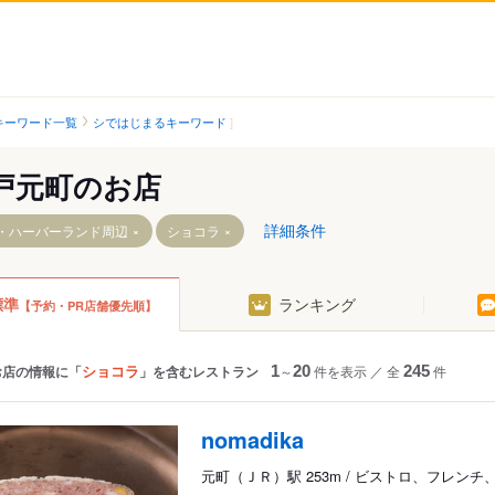
キーワード一覧
シではじまるキーワード
戸元町のお店
詳細条件
・ハーバーランド周辺
ショコラ
標準
ランキング
【予約・PR店舗優先順】
ＪＲ）
西元町駅
高速神戸駅
花隈駅
ショコラ
お店の情報に「
」を含むレストラン
1
～
20
件を表示
／
全
245
件
貿易センター駅
・大丸前駅
ポートターミナル駅
nomadika
町駅
元町（ＪＲ）駅 253m / ビストロ、フレンチ
ランド駅