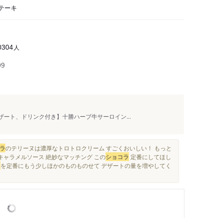
ステーキ
人
0304
99
ザート、ドリンク付き】十勝ハーブ牛サーロイン...
ラ
のテリーヌは濃厚なトロトロクリーム すごくおいしい！ もっと
キャラメルソース 絶妙なマッチング この
ショコラ
定番にしてほし
ラ
を定番にもう少しほかのものものせて デザートの量を増やしてく