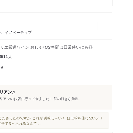
バル、イノベーティブ
リエ厳選ワイン おしゃれな空間は日常使いにも◎
人
3811
99
リアン♬
アンのお店に行って来ました！ 私の好きな魚料...
くださったのですが これが 美味し～い！ ほぼ粉を使わないテリ
番で食べられるなんて ...