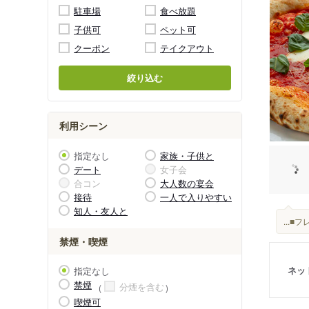
駐車場
食べ放題
子供可
ペット可
クーポン
テイクアウト
絞り込む
利用シーン
指定なし
家族・子供と
デート
女子会
合コン
大人数の宴会
接待
一人で入りやすい
知人・友人と
...
禁煙・喫煙
ネッ
指定なし
禁煙
分煙を含む
喫煙可