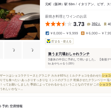
元町（阪神）駅 53m / イタリアン、ピザ、
薪焼き料理とワインのお店
3.73
人
392
4
￥8,000～￥9,999
￥6,000～￥7,9
貯まる・使える
激うま穴場おしゃれランチ
3連休の中日に予約して伺いました。 【食後デ
あやちゃるう(351)
by
★ デザートはショコラテリーヌとグラニテ カカオ65%とミルクチョコを合わせた
ショコ
りでも食べたい あっさりすっきりな ミントのグラニテ 乾燥させたクランベリー 塩
！ってお願いしました 季節によってかわるかもということなのですが この
ショコ
うれしいかな～...
ト予約
空席情報