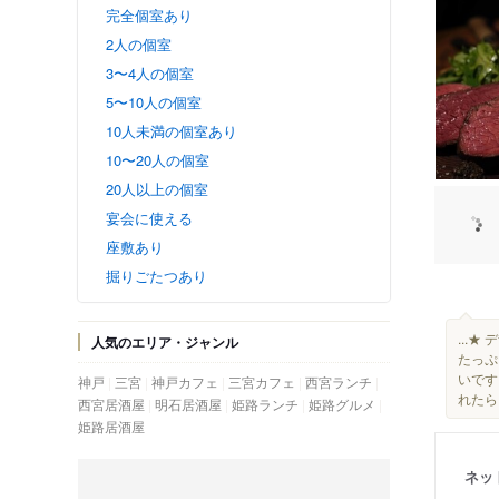
完全個室あり
2人の個室
3〜4人の個室
5〜10人の個室
10人未満の個室あり
10〜20人の個室
20人以上の個室
宴会に使える
座敷あり
掘りごたつあり
...
人気のエリア・ジャンル
たっぷ
いです
神戸
三宮
神戸カフェ
三宮カフェ
西宮ランチ
れたら
西宮居酒屋
明石居酒屋
姫路ランチ
姫路グルメ
姫路居酒屋
ネッ