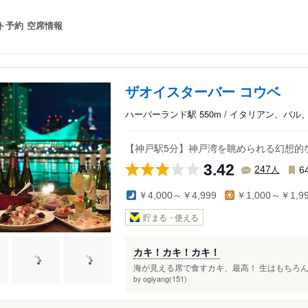
ト予約
空席情報
ザオイスターバー コウベ
ハーバーランド駅 550m / イタリアン、バ
【神戸駅5分】神戸湾を眺められる幻想的
3.42
人
247
6
￥4,000～￥4,999
￥1,000～￥1,9
貯まる・使える
カキ！カキ！カキ！
海が見える席で食すカキ、最高！ 生はもちろん
ogiyang(151)
by