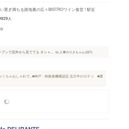
寛ぎ満ちる路地裏の広々BISTROワイン食堂 ! 駅近
人
0929
99
ープンで店外から見てても オシャ...
人事のりさちゃん(227)
by
くちゃおしゃれで...■神戸・肉推進機構認定 志方牛のロティ ■濃
cafe DELIRANTE