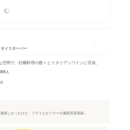
ル、オイスターバー
な空間で、牡蠣料理の数々とイタリアンワインに舌鼓。
人
459
99
美味しかったけど、フライとかソテーが滅茶苦茶美味...