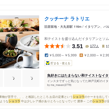
クッチーナ ラトリエ
旧居留地・大丸前駅 116m / イタリアン、
和テイストを盛り込んだイタリアンとソム
3.51
人
177
1
￥5,000～￥5,999
￥2,000～￥2,9
貯まる・使える
魚好きにはたまらない和テイストなイタ
インスタでずっと気になってた神戸元町のイタリ
ma_masan(2779)
by
私が果物が苦手で、、、と相談したところ お店の定番という
ショコラ
のケーキを出して
ような
ショコラ
中は少しレア感がありとろっとなっていて 濃厚～ この
ショコラ
が定