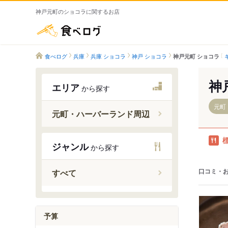
神戸元町のショコラに関するお店
食べログ
食べログ
兵庫
兵庫 ショコラ
神戸 ショコラ
神戸元町 ショコラ
神
エリア
から探す
元町
元町・ハーバーランド周辺
元町駅（
ジャンル
から探す
神戸駅
県庁前駅
口コミ・
すべて
大倉山駅
旧居留地
みなと元
予算
ハーバー