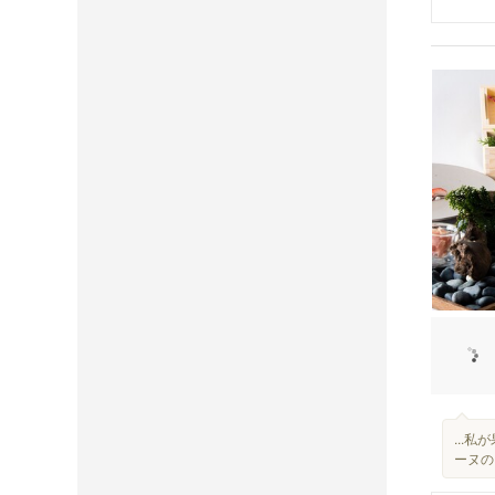
...
ーヌの