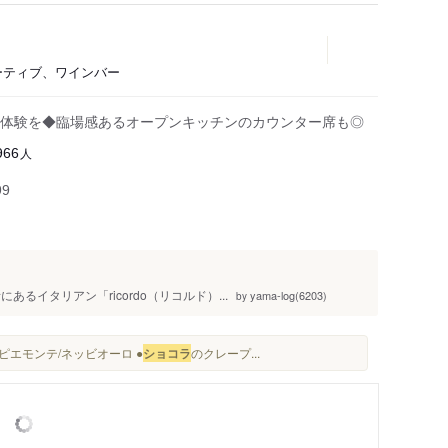
ベーティブ、ワインバー
体験を◆臨場感あるオープンキッチンのカウンター席も◎
人
966
99
るイタリアン「ricordo（リコルド）...
yama-log(6203)
by
、ピエモンテ/ネッビオーロ ●
ショコラ
のクレープ...