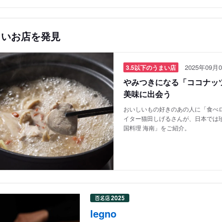
しいお店を発見
2025年09月0
3.5以下のうまい店
やみつきになる「ココナッツ
美味に出会う
おいしいもの好きのあの人に「食べロ
イター猫田しげるさんが、日本では
国料理 海南」をご紹介。
legno