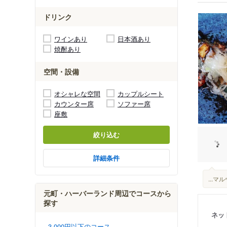
ドリンク
ワインあり
日本酒あり
焼酎あり
空間・設備
オシャレな空間
カップルシート
カウンター席
ソファー席
座敷
絞り込む
詳細条件
...
元町・ハーバーランド周辺でコースから
探す
ネッ
3,000円以下のコース