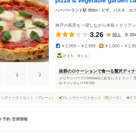
ハーバーランド駅 553m / ピザ、パスタ、カ
神戸の夜景を一望しながら本格イタリアン
3.26
人
50
20
￥2,000～￥2,999
￥1,000～￥1,9
貯まる・使える
抜群のロケーションで食べる贅沢ディナ
メリケンパークのmosaicにあるレストラン！
チャンさん1119(126)
by
■フレンチトーストセット（プレーン） ■フレンチトーストセット（苺ソース） ■ス
ト予約
空席情報