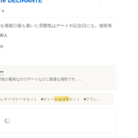
フェ
を堪能◎落ち着いた雰囲気はデートや記念日にも。個室有
人
40
99
ー
 景色が最高なのでデートなどに最適な場所です。...
フレチーズケーキセット ■ガトー
ショコラ
セット ■クラシ...