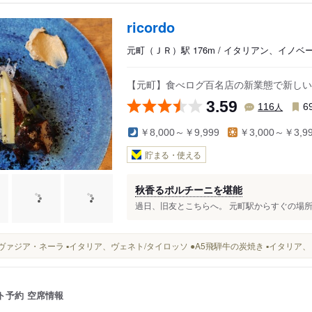
ricordo
元町（ＪＲ）駅 176m / イタリアン、イノ
【元町】食べログ百名店の新業態で新しい
3.59
人
116
6
￥8,000～￥9,999
￥3,000～￥3,9
貯まる・使える
秋香るポルチーニを堪能
過日、旧友とこちらへ。 元町駅からすぐの場所にあ
マルヴァジア・ネーラ ▪︎イタリア、ヴェネト/タイロッソ ●A5飛騨牛の炭焼き ▪︎イタリア
ト予約
空席情報