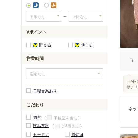
元町駅（
～
Vポイント
貯まる
使える
営業時間
...
厚テリ
日曜営業あり
こだわり
ネッ
個室
半個室を含む
飲み放題
3時間以上
カード可
貸切可