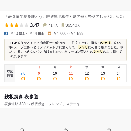
「表参道で夏を味わう。厳選黒毛和牛と夏の彩り野菜のしゃぶしゃぶ」
3.47
714
36540
人
人
￥10,000～￥14,999
￥1,000～￥1,999
...LINE追加などすると肉寿司一つ食べれて、注文したら、酢飯の
シャリ
に良いお
肉をスープにさっとミディアムレアに潜らせて、
シャリ
にのせて頂きました。や
はり、良いお肉なのでとろけました✨...黒ウーロン茶入りの
シャリ
の上に載せて
いただきます...
土
日
月
火
水
木
金
空席
8
9
10
11
12
13
14
8
/
情報
鉄板焼き 表参道
表参道駅 328m / 鉄板焼き、フレンチ、ステーキ