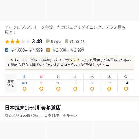
マイクロブルワリーを併設したカジュアルダイニング。テラス席も
広々！
3.48
879
70532
人
人
￥4,000～￥4,999
￥2,000～￥2,999
...○りんごヨーグルト (¥480) →りんごの
シャリ
っとした舌触りが若干あったもの
の味的な存在はほぼなく"そのまんまヨーグルト味"酸味しっかり...
土
日
月
火
水
木
金
空席
8
9
10
11
12
13
14
8
/
情報
日本焼肉はせ川 表参道店
表参道駅 265m / 焼肉、日本料理、ホルモン