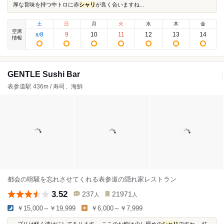
厚な旨味を持つ中トロに赤
シャリ
が良く合いますね...
土
日
月
火
水
木
金
空席
8
9
10
11
12
13
14
8
/
情報
GENTLE Sushi Bar
表参道駅 436m / 寿司、海鮮
都会の喧騒を忘れさせてくれる表参道の隠れ家レストラン
3.52
237
21971
人
人
￥15,000～￥19,999
￥6,000～￥7,999