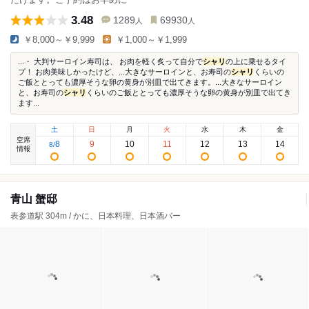
3.48
1289
69930
人
人
￥8,000～￥9,999
￥1,000～￥1,999
...・ 大判サーロイン寿司は、 お肉を軽く炙って自分で
シャリ
の上に乗せるタイ
プ！ お肉美味しかったけど、...大きなサーロインと、お寿司の
シャリ
くらいの
ご飯ととっても濃厚そうな卵の黄身が別皿で出てきます。...大きなサーロイン
と、お寿司の
シャリ
くらいのご飯ととっても濃厚そうな卵の黄身が別皿で出てき
ます...
土
日
月
火
水
木
金
空席
8
9
10
11
12
13
14
8
/
情報
青山 蟹邸
表参道駅 304m / かに、日本料理、日本酒バー