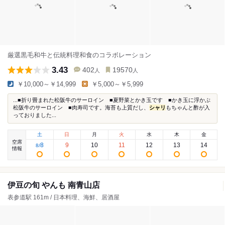
厳選黒毛和牛と伝統料理和食のコラボレーション
3.43
402
19570
人
人
￥10,000～￥14,999
￥5,000～￥5,999
...■折り畳まれた松阪牛のサーロイン ■夏野菜とかき玉です ■かき玉に浮かぶ
松阪牛のサーロイン ■肉寿司です。海苔も上質だし、
シャリ
もちゃんと酢が入
っておりました...
土
日
月
火
水
木
金
空席
8
9
10
11
12
13
14
8
/
情報
伊豆の旬 やんも 南青山店
表参道駅 161m / 日本料理、海鮮、居酒屋