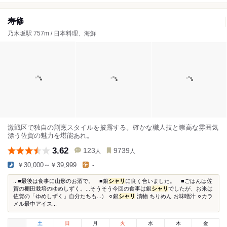
寿修
乃木坂駅 757m / 日本料理、海鮮
激戦区で独自の割烹スタイルを披露する。確かな職人技と崇高な雰囲気
漂う佐賀の魅力を堪能あれ。
3.62
123
9739
人
人
￥30,000～￥39,999
-
...■最後は食事に山形のお酒で。 ■銀
シャリ
に良く合いました。 ■ごはんは佐
賀の棚田栽培のゆめしずく。...そうそう今回の食事は銀
シャリ
でしたが、お米は
佐賀の「ゆめしずく」自分たちも...） ⚪︎銀
シャリ
漬物 ちりめん お味噌汁 ⚪︎カラ
メル最中アイス...
土
日
月
火
水
木
金