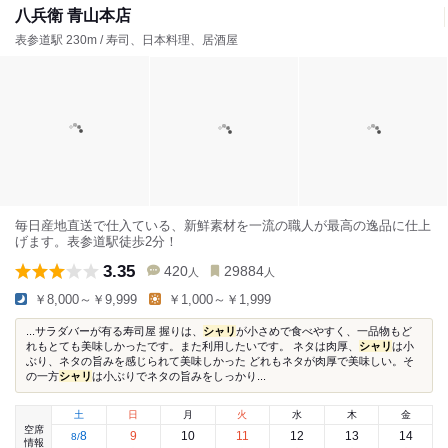
八兵衛 青山本店
表参道駅 230m / 寿司、日本料理、居酒屋
毎日産地直送で仕入ている、新鮮素材を一流の職人が最高の逸品に仕上
げます。表参道駅徒歩2分！
3.35
420
29884
人
人
￥8,000～￥9,999
￥1,000～￥1,999
...サラダバーが有る寿司屋 握りは、
シャリ
が小さめで食べやすく、一品物もど
れもとても美味しかったです。また利用したいです。 ネタは肉厚、
シャリ
は小
ぶり、ネタの旨みを感じられて美味しかった どれもネタが肉厚で美味しい。そ
の一方
シャリ
は小ぶりでネタの旨みをしっかり...
土
日
月
火
水
木
金
空席
8
9
10
11
12
13
14
8
/
情報