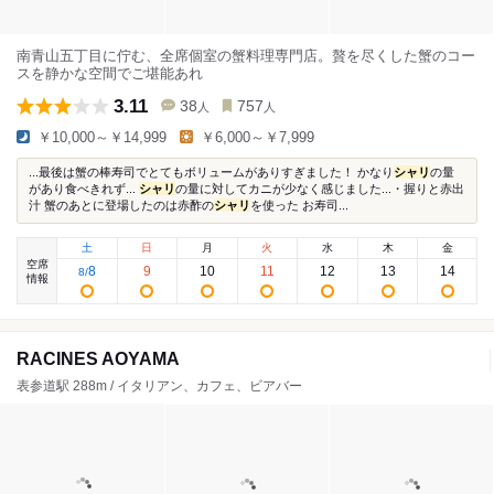
南青山五丁目に佇む、全席個室の蟹料理専門店。贅を尽くした蟹のコー
スを静かな空間でご堪能あれ
3.11
38
757
人
人
￥10,000～￥14,999
￥6,000～￥7,999
...最後は蟹の棒寿司でとてもボリュームがありすぎました！ かなり
シャリ
の量
があり食べきれず...
シャリ
の量に対してカニが少なく感じました...​・握りと赤出
汁 蟹のあとに登場したのは赤酢の
シャリ
を使った お寿司...
土
日
月
火
水
木
金
空席
8
9
10
11
12
13
14
8
/
情報
RACINES AOYAMA
表参道駅 288m / イタリアン、カフェ、ビアバー