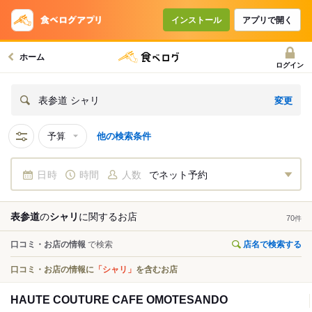
インストール
アプリで開く
ホーム
ログイン
変更
表参道 シャリ
予算
他の検索条件
日時
時間
人数
でネット予約
表参道
の
シャリ
に関する
お店
70
件
口コミ・お店の情報
で検索
店名で検索する
口コミ・お店の情報に
「シャリ」
を含むお店
HAUTE COUTURE CAFE OMOTESANDO