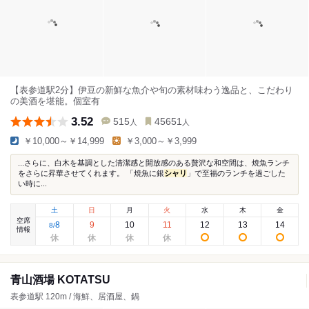
【表参道駅2分】伊豆の新鮮な魚介や旬の素材味わう逸品と、こだわり
の美酒を堪能。個室有
3.52
515
45651
人
人
￥10,000～￥14,999
￥3,000～￥3,999
...さらに、白木を基調とした清潔感と開放感のある贅沢な和空間は、焼魚ランチ
をさらに昇華させてくれます。 「焼魚に銀
シャリ
」で至福のランチを過ごした
い時に...
土
日
月
火
水
木
金
空席
8
9
10
11
12
13
14
8
/
情報
青山酒場 KOTATSU
表参道駅 120m / 海鮮、居酒屋、鍋