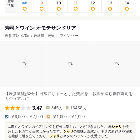
空席
8
9
10
11
12
13
14
8
/
情報
寿司とワイン オモテサンドリア
表参道駅 370m / 居酒屋、寿司、ワインバー
【表参道徒歩2分】日常にちょっとした贅沢を。お酒が進む創作寿司を
カジュアルに
3.47
345
16458
人
人
￥6,000～￥7,999
￥1,000～￥1,999
...寿司とワインのペアリングを存分に楽しむことができました。 赤
シャリ
を使
用したお寿司が美味しかったです。
シャリ
の酸味と風味が、ネタの新鮮さや旨味
を絶妙に引き立てており、
シャリ
とネタのバランスが完璧でした...