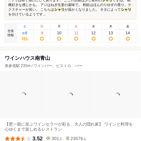
...ブリは軽く漬けにしてあります。 ここのお鮨は少し硬めの
シャリ
ですね。 結
構好きな感じかも。 アジはねぎ生姜の薬味で。 秋鮭はほんのりゆずの香り。テ
クスチャーが良い。 こちらは
シャリ
が温かくなりました。 ネタによって
シャリ
を分けているようです...
土
日
月
火
水
木
金
空席
8
9
10
11
12
13
14
8
/
情報
ワインハウス南青山
表参道駅 235m / ワインバー、ビストロ、バー
【壁一面に並ぶワインセラーが彩る、大人の隠れ家】 ワインと料理を
心ゆくまで楽しめるレストラン
3.52
301
23576
人
人