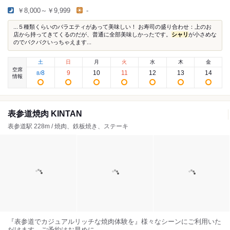
￥8,000～￥9,999
-
...５種類くらいのバラエティがあって美味しい！ お寿司の盛り合わせ：上のお
店から持ってきてくるのだが、普通に全部美味しかったです。
シャリ
が小さめな
のでパクパクいっちゃえます...
土
日
月
火
水
木
金
空席
8
9
10
11
12
13
14
8
/
情報
表参道焼肉 KINTAN
表参道駅 228m / 焼肉、鉄板焼き、ステーキ
『表参道でカジュアルリッチな焼肉体験を』様々なシーンにご利用いた
だけます。ご予約はお早めに