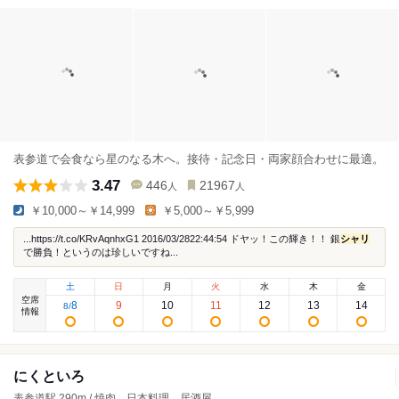
表参道で会食なら星のなる木へ。接待・記念日・両家顔合わせに最適。
3.47
446
21967
人
人
￥10,000～￥14,999
￥5,000～￥5,999
...https://t.co/KRvAqnhxG1 2016/03/2822:44:54 ドヤッ！この輝き！！ 銀
シャリ
で勝負！というのは珍しいですね...
土
日
月
火
水
木
金
空席
8
9
10
11
12
13
14
8
/
情報
にくといろ
表参道駅 290m / 焼肉、日本料理、居酒屋