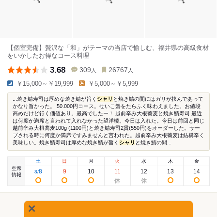
【個室完備】贅沢な「和」がテーマの当店で愉しむ、福井県の高級食材
をいかしたお得なコース料理
3.68
309
26767
人
人
￥15,000～￥19,999
￥5,000～￥5,999
...焼き鯖寿司は厚めな焼き鯖が旨く
シャリ
と焼き鯖の間にはガリが挟んであって
かなり旨かった。 50.000円コース。せいこ蟹をたらふく味わえました。お値段
高めだけど行く価値あり。最高でしたー！ 越前辛み大根蕎麦と焼き鯖寿司 最近
は何度か満席と言われて入れなかった望洋楼。今日は入れた。今日は前回と同じ
越前辛み大根蕎麦100g (1100円)と焼き鯖寿司2貫(550円)をオーダーした。サー
ブされる時に何度か満席ですみませんと言われた。越前辛み大根蕎麦は結構辛く
美味しい。焼き鯖寿司は厚めな焼き鯖が旨く
シャリ
と焼き鯖の間...
土
日
月
火
水
木
金
空席
8
9
10
11
12
13
14
8
/
情報