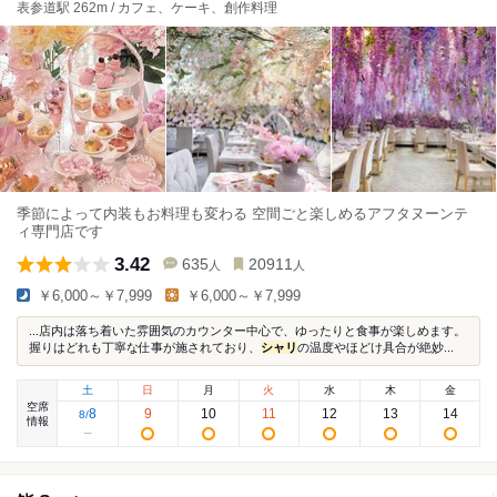
表参道駅 262m / カフェ、ケーキ、創作料理
季節によって内装もお料理も変わる 空間ごと楽しめるアフタヌーンテ
ィ専門店です
3.42
635
20911
人
人
￥6,000～￥7,999
￥6,000～￥7,999
...店内は落ち着いた雰囲気のカウンター中心で、ゆったりと食事が楽しめます。
握りはどれも丁寧な仕事が施されており、
シャリ
の温度やほどけ具合が絶妙...
土
日
月
火
水
木
金
空席
8
9
10
11
12
13
14
8
/
情報