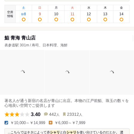
土
日
月
火
水
木
金
空席
8
9
10
11
12
13
14
8
/
情報
鮨 青海 青山店
表参道駅 301m / 寿司、日本料理、海鮮
著名人が通う新宿の名店が青山に出店。本物の江戸前鮨、珠玉の数々を
心地良い空間でご提供します
3.40
442
23312
人
人
￥10,000～￥14,999
￥6,000～￥7,999
...こちらではネタによって赤
シャリ
と白
シャリ
を使い分けているのだとか。 濃