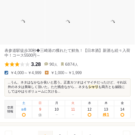
表参道駅徒歩30秒◆三崎港の獲れたて鮮魚！【日本酒】新酒も続々入荷
中！コース5500円～
3.28
90
6874
人
人
￥4,000～￥4,999
￥1,000～￥1,999
...うん、ネタはなかなか良いと思う。正直カツオはイマイチだったけど、それ以
外のネタは美味しく頂いた。ただ残念ながら… ネタも
シャリ
も両方とも値段に
してはやはりボリュームに欠ける...
土
日
月
火
水
木
金
空席
8
9
10
11
12
13
14
8
/
情報
1
残