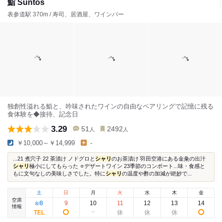
鮨 Suntos
表参道駅 370m / 寿司、居酒屋、ワインバー
独創性溢れる鮨と、吟味されたワインの自由なペアリングで記憶に残る
食体験を◆接待、記念日
3.29
51
2492
人
人
￥10,000～￥14,999
-
...21 煮穴子 22 茶漬け ノドグロと
シャリ
のお茶漬け 羽田空港にある金粂の出汁
シャリ
極小にしてもらった ⚪︎デザートワイン 23季節のコンポート...味・食感と
もに文句なしの美味しさでした。特に
シャリ
の温度や酢の加減が絶妙で...
土
日
月
火
水
木
金
空席
8
9
10
11
12
13
14
8
/
情報