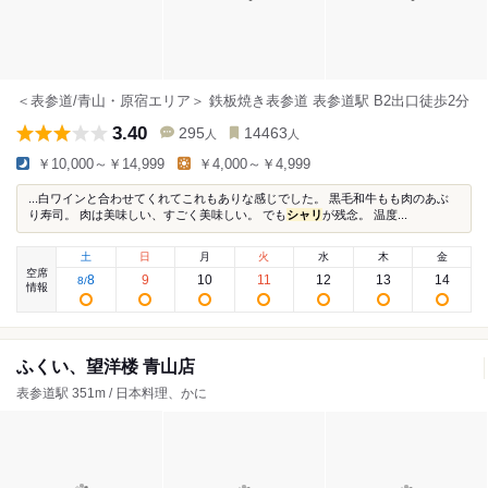
＜表参道/青山・原宿エリア＞ 鉄板焼き表参道 表参道駅 B2出口徒歩2分
3.40
295
14463
人
人
￥10,000～￥14,999
￥4,000～￥4,999
...白ワインと合わせてくれてこれもありな感じでした。 黒毛和牛もも肉のあぶ
り寿司。 肉は美味しい、すごく美味しい。 でも
シャリ
が残念。 温度...
土
日
月
火
水
木
金
空席
8
9
10
11
12
13
14
8
/
情報
ふくい、望洋楼 青山店
表参道駅 351m / 日本料理、かに