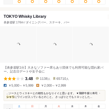
TOKYO Whisky Library
表参道駅 176m / ダイニングバー、ステーキ、バー
【表参道駅1分】大きなソファー席もあり団体でも利用可能な隠れ家バ
ー。記念日デートや女子会に
3.48
1138
65710
人
人
￥5,000～￥5,999
￥2,000～￥2,999
...ソースとウィスキーとの相性もかなりイイと思います。 ▼飛騨牛握り寿司 ・
シャリ
にワインが入っているとのこと。 さっぱりとでもトロッとした...
土
日
月
火
水
木
金