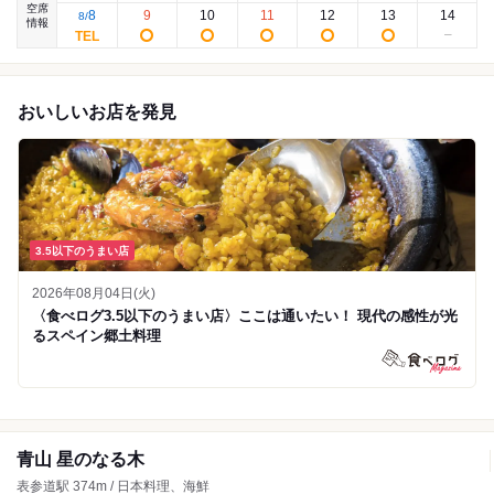
空席
8
9
10
11
12
13
14
8
/
情報
おいしいお店を発見
3.5以下のうまい店
2026年08月04日(火)
〈食べログ3.5以下のうまい店〉ここは通いたい！ 現代の感性が光
るスペイン郷土料理
青山 星のなる木
表参道駅 374m / 日本料理、海鮮