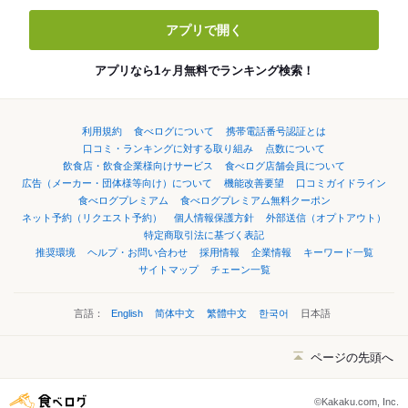
アプリで開く
アプリなら1ヶ月無料でランキング検索！
利用規約
食べログについて
携帯電話番号認証とは
口コミ・ランキングに対する取り組み
点数について
飲食店・飲食企業様向けサービス
食べログ店舗会員について
広告（メーカー・団体様等向け）について
機能改善要望
口コミガイドライン
食べログプレミアム
食べログプレミアム無料クーポン
ネット予約（リクエスト予約）
個人情報保護方針
外部送信（オプトアウト）
特定商取引法に基づく表記
推奨環境
ヘルプ・お問い合わせ
採用情報
企業情報
キーワード一覧
サイトマップ
チェーン一覧
言語：
English
简体中文
繁體中文
한국어
日本語
ページの先頭へ
©Kakaku.com, Inc.