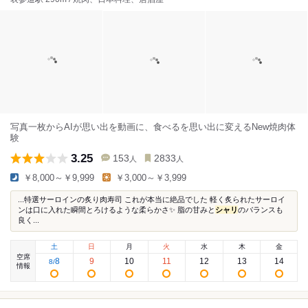
写真一枚からAIが思い出を動画に、食べるを思い出に変えるNew焼肉体
験
3.25
153
2833
人
人
￥8,000～￥9,999
￥3,000～￥3,999
...特選サーロインの炙り肉寿司 これが本当に絶品でした 軽く炙られたサーロイ
ンは口に入れた瞬間とろけるような柔らかさ✨ 脂の甘みと
シャリ
のバランスも
良く...
土
日
月
火
水
木
金
空席
8
9
10
11
12
13
14
8
/
情報