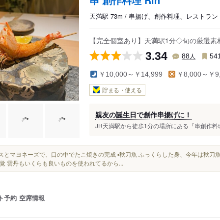
天満駅 73m / 串揚げ、創作料理、レストラン
【完全個室あり】天満駅1分◇旬の厳選素
3.34
人
88
54
￥10,000～￥14,999
￥8,000～￥9,
貯まる・使える
親友の誕生日で創作串揚げに！
JR天満駅から徒歩1分の場所にある『串創作料理R
ソースとマヨネーズで、口の中でたこ焼きの完成 ▪️秋刀魚 ふっくらした身、今年は秋刀魚
覚 雲丹もいくらも良いものを使われてるから...
ト予約
空席情報