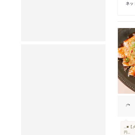
ネッ
...
円...