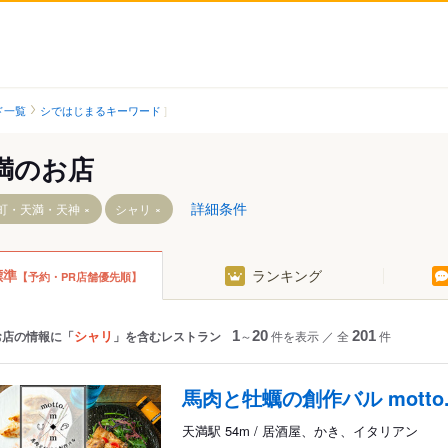
ド一覧
シではじまるキーワード
満のお店
詳細条件
町・天満・天神
シャリ
標準
ランキング
【予約・PR店舗優先順】
宮駅
シャリ
お店の情報に「
」を含むレストラン
1
～
20
件を表示
／
全
201
件
六丁目駅
馬肉と牡蠣の創作バル motto
天満駅 54m / 居酒屋、かき、イタリアン