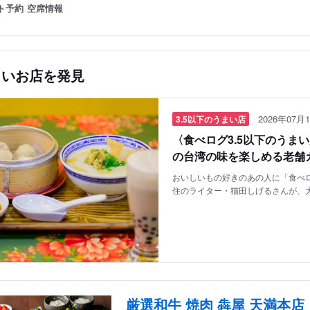
ト予約
空席情報
しいお店を発見
2026年07月1
3.5以下のうまい店
〈食べログ3.5以下のうま
の台湾の味を楽しめる老舗
おいしいもの好きのあの人に「食べロ
住のライター・猫田しげるさんが、
厳選和牛 焼肉 犇屋 天満本店