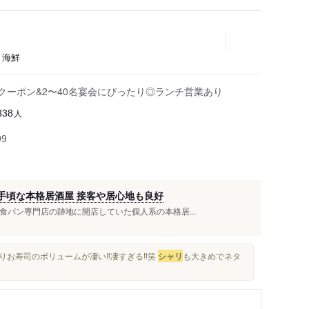
、海鮮
クーポン&2〜40名宴会にぴったり◎ランチ営業あり
人
338
99
手頃な本格居酒屋 接客や居心地も良好
食パン専門店の跡地に開店していた個人系の本格居...
りお寿司のボリュームが凄い‼︎凄すぎる‼︎笑
シャリ
も大きめでネタ