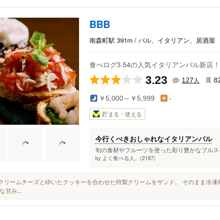
BBB
南森町駅 391m / バル、イタリアン、居酒屋
食べログ3.54の人気イタリアンバル新店
3.23
人
127
8
￥5,000～￥5,999
-
貯まる・使える
今行くべきおしゃれなイタリアンバル
旬の食材やフルーツを使った彩り豊かなブルスケ
よく食べる人。(2187)
by
間にクリームチーズと砕いたクッキーを合わせた特製クリームをサンド。 そのまま冷
甘み...