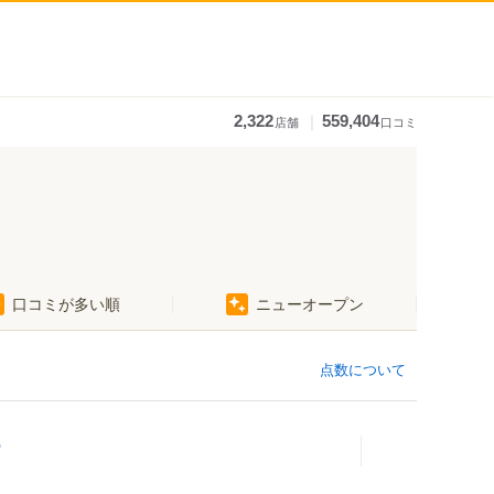
｜
2,322
559,404
店舗
口コミ
口コミが多い順
ニューオープン
点数について
.