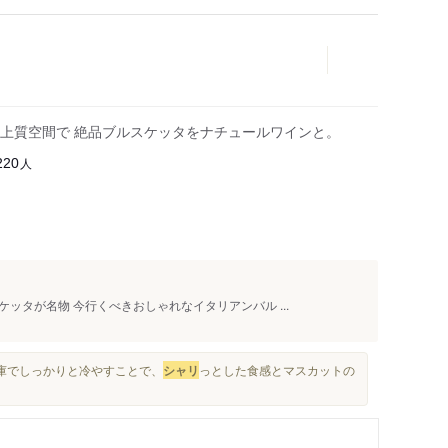
！上質空間で 絶品ブルスケッタをナチュールワインと。
人
220
ッタが名物 今行くべきおしゃれなイタリアンバル ...
凍庫でしっかりと冷やすことで、
シャリ
っとした食感とマスカットの