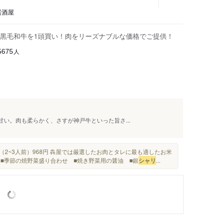
居酒屋
黒毛和牛を1頭買い！肉をリーズナブルな価格でご提供！
人
5675
で甘い。肉も柔らかく、さすが神戸牛といった旨さ...
円（2~3人前）968円 犇屋では厳選したお肉とタレに最も適したお米
..■季節の焼野菜盛り合わせ ■焼き野菜用の醤油 ■銀
シャリ
...