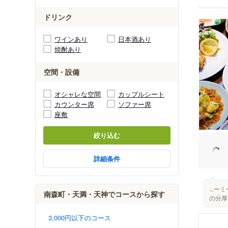
ドリンク
ワインあり
日本酒あり
焼酎あり
空間・設備
オシャレな空間
カップルシート
カウンター席
ソファー席
座敷
絞り込む
詳細条件
...
南森町・天満・天神でコースから探す
の分厚さ
3,000円以下のコース