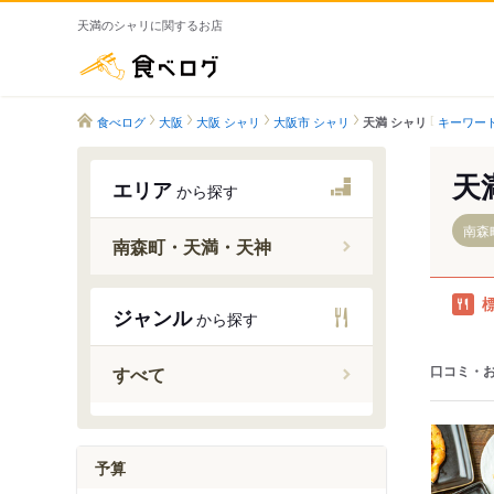
天満のシャリに関するお店
食べログ
食べログ
大阪
大阪 シャリ
大阪市 シャリ
キーワー
天満 シャリ
天
エリア
から探す
南森
南森町・天満・天神
大阪天満
ジャンル
から探す
天満駅
南森町駅
口コミ・
すべて
扇町駅
天神橋筋
予算