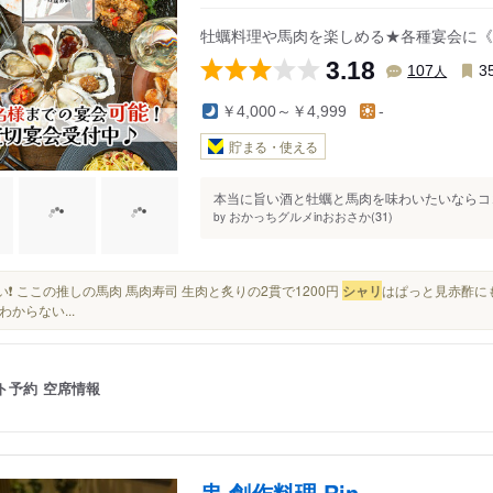
牡蠣料理や馬肉を楽しめる★各種宴会に《
3.18
人
107
3
￥4,000～￥4,999
-
貯まる・使える
本当に旨い酒と牡蠣と馬肉を味わいたいならココ！
おかっちグルメinおおさか(31)
by
うまい❗️ ここの推しの馬肉 馬肉寿司 生肉と炙りの2貫で1200円
シャリ
はぱっと見赤酢に
わからない...
ト予約
空席情報
串 創作料理 Rin