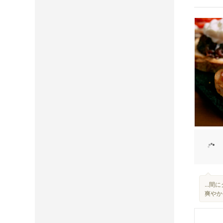
...
爽やかな