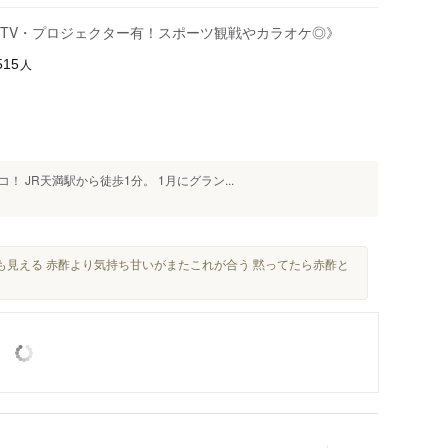
TV・プロジェクター有！スポーツ観戦やカラオケ◎》
人
515
 JR天満駅から徒歩1分。 1月にグラン...
も見える 赤酢より気持ち甘いがまたこれが合う 黙ってたら赤酢と