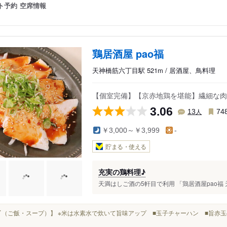
ト予約
空席情報
鶏居酒屋 pao福
天神橋筋六丁目駅 521m / 居酒屋、鳥料理
【個室完備】【京赤地鶏を堪能】繊細な肉
3.06
人
13
74
￥3,000～￥3,999
-
貯まる・使える
充実の鶏料理♪
天満はしご酒の5軒目で利用 「鶏居酒屋pao福 
■【〆（ご飯・スープ）】 ※米は水素水で炊いて旨味アップ ■玉子チャーハン ■旨赤