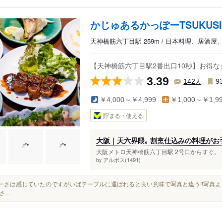
かじゅあるかっぽーTSUKUSI
天神橋筋六丁目駅 259m / 日本料理、居酒屋
【天神橋筋六丁目駅2番出口10秒】お得な
3.39
人
142
9
￥4,000～￥4,999
￥1,000～￥1,9
貯まる・使える
大阪｜天六界隈｡ 割烹仕込みの料理がお
大阪メトロ天神橋筋六丁目駅 2号口からすぐ。 
アルボス(1491)
by
ーミーさは感じていたのですがいばテーブルに運ばれると良い意味で写真と違う‼︎写真よ
...