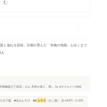
質と溢れる旨味。京都が育んだ「本物の地鶏」心ゆくまで
人
8
天神橋筋六丁目店」さん 天井が高く、和...
ポチグルメ♂(1953)
by
玉の玉子飯 ■塩おむすび ■銀
シャリ
（白ご飯） 並 440円 / 大 605