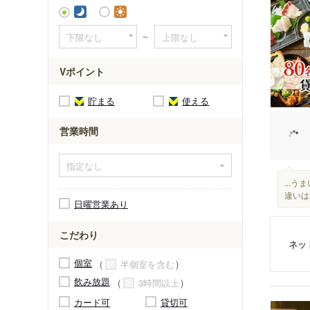
～
Vポイント
貯まる
使える
営業時間
...
違いは
日曜営業あり
こだわり
ネッ
個室
半個室を含む
飲み放題
3時間以上
カード可
貸切可