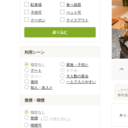
駐車場
食べ放題
子供可
ペット可
クーポン
テイクアウト
絞り込む
利用シーン
指定なし
家族・子供と
デート
女子会
合コン
大人数の宴会
接待
一人で入りやすい
知人・友人と
...
寿司感
禁煙・喫煙
指定なし
ネッ
禁煙
分煙を含む
喫煙可