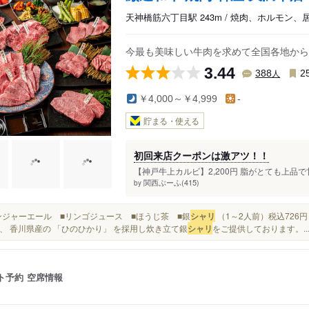
天神橋筋六丁目駅 243m / 焼肉、ホルモン、
今最も美味しい牛肉を求めて全国各地から
3.44
人
388
2
￥4,000～￥4,999
-
貯まる・使える
初回来店クーポンは激アツ！！
【神戸牛上カルビ】2,200円 脂がとても上品
関西ぶーふ(415)
by
■ジンジャーエール ■リンゴジュース ■ほうじ茶 ■銀
シャリ
（1～2人前）税込726
、 香川県産の 「ひのひかり」 を採用し炊き立て銀
シャリ
をご提供しております。.
ト予約
空席情報