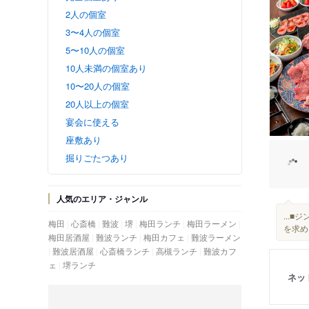
2人の個室
3〜4人の個室
5〜10人の個室
10人未満の個室あり
10〜20人の個室
20人以上の個室
宴会に使える
座敷あり
掘りごたつあり
人気のエリア・ジャンル
...
梅田
心斎橋
難波
堺
梅田ランチ
梅田ラーメン
を求め
梅田居酒屋
難波ランチ
梅田カフェ
難波ラーメン
難波居酒屋
心斎橋ランチ
高槻ランチ
難波カフ
ェ
堺ランチ
ネッ