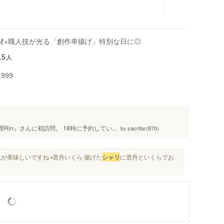
材×職人技が光る「創作串揚げ」特別な日に◎
人
15
999
in』さんに初訪問。 18時に予約してい...
sacrifar(870)
by
が美味しいですね ▪️雲丹いくら 揚げた
シャリ
に雲丹といくらでお