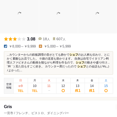
3.08
18
607
人
人
￥8,000～￥9,999
￥5,000～￥5,999
...カウンターからの鉄板調理の音がとても静かで
シェフ
のお人柄も伝わり、とに
かく素敵なお店でした。 ※娘の送迎も助かります。 自身は自宅でイタリアン料
理人ファビオさんの動画を観ながら料理を作るので、
シェフ
の動きや盛り付け...
´艸｀) 見た目もすごく好き。 カウンター席だったので
シェフ
との会話も(ﾉ∀≦｡)
ﾉよかった...
日
月
火
水
木
金
土
空席
9
10
11
12
13
14
15
8
/
情報
1
1
残
残
Gris
一宮市 / フレンチ、ビストロ、ダイニングバー