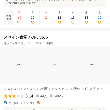
(^^)! お通しの後にすぐに...
日
月
火
水
木
金
土
空席
9
10
11
12
13
14
15
8
/
情報
スペイン食堂 バルデルル
稲沢市 / 居酒屋、バル、スペイン料理
まるでスペイン！スペイン料理をカジュアルにお腹いっぱいどうぞ ♪
3.14
44
1482
人
人
￥3,000～￥3,999
-