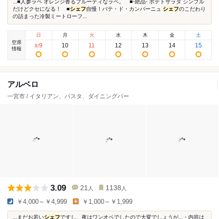
...■人参ラペ オレンジ香るフルーティなラペ。 ■-絶品- ポテトサラダ シンプル
だけどクセになる！ ■
シェフ
自慢！パテ・ド・カンパーニュ
シェフ
のこだわり
の詰まった冷製ミートローフ...
日
月
火
水
木
金
土
空席
9
10
11
12
13
14
15
8
/
情報
アルベロ
一宮市 / イタリアン、パスタ、ダイニングバー
3.09
21
1138
人
人
￥4,000～￥4,999
￥1,000～￥1,999
...まだお若い
シェフ
ですし、夜はワンオペでしたので大変でしょうが...・内容は