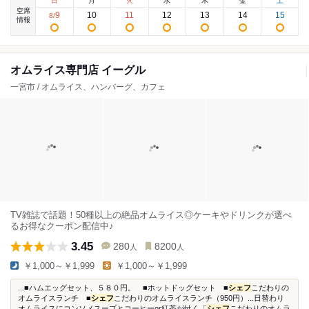
日
月
火
水
木
金
土
空席
9
10
11
12
13
14
15
8
/
情報
オムライス専門店 イーグル
一宮市 / オムライス、ハンバーグ、カフェ
TV雑誌で話題！50種以上の絶品オムライス◎ケーキやドリンクが選べ
るお得なクーポン配信中♪
3.45
280
8200
人
人
￥1,000～￥1,999
￥1,000～￥1,999
...■ハムエッグセット、５８０円。 ■ホットドッグセット ■
シェフ
こだわりの
オムライスランチ ■
シェフ
こだわりのオムライスランチ（950円）...日替わり
オムライスにコンソメスープとコーヒーor紅茶が付く「
シェフ
こだわりのオムラ