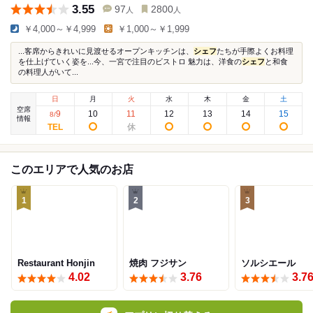
3.55
97
2800
人
人
￥4,000～￥4,999
￥1,000～￥1,999
...客席からきれいに見渡せるオープンキッチンは、
シェフ
たちが手際よくお料理
を仕上げていく姿を...今、一宮で注目のビストロ 魅力は、洋食の
シェフ
と和食
の料理人がいて...
日
月
火
水
木
金
土
空席
9
10
11
12
13
14
15
8
/
情報
このエリアで人気のお店
1
2
3
Restaurant Honjin
焼肉 フジサン
ソルシエール
4.02
3.76
3.7