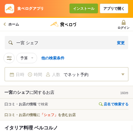
インストール
アプリで開く
ホーム
ログイン
変更
一宮 シェフ
予算
他の検索条件
日時
時間
人数
でネット予約
一宮
の
シェフ
に関する
お店
160
件
口コミ・お店の情報
で検索
店名で検索する
口コミ・お店の情報に
「シェフ」
を含むお店
イタリア料理 ベルコルノ