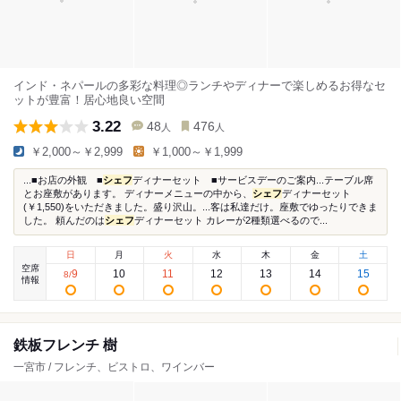
インド・ネパールの多彩な料理◎ランチやディナーで楽しめるお得なセ
ットが豊富！居心地良い空間
3.22
48
476
人
人
￥2,000～￥2,999
￥1,000～￥1,999
...■お店の外観 ■
シェフ
ディナーセット ■サービスデーのご案内...テーブル席
とお座敷があります。 ディナーメニューの中から、
シェフ
ディナーセット
(￥1,550)をいただきました。盛り沢山。...客は私達だけ。座敷でゆったりできま
した。 頼んだのは
シェフ
ディナーセット カレーが2種類選べるので...
日
月
火
水
木
金
土
空席
9
10
11
12
13
14
15
8
/
情報
鉄板フレンチ 樹
一宮市 / フレンチ、ビストロ、ワインバー