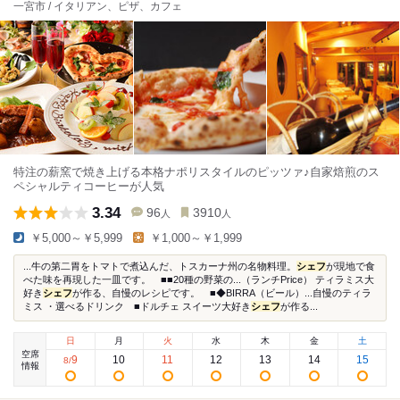
一宮市 / イタリアン、ピザ、カフェ
特注の薪窯で焼き上げる本格ナポリスタイルのピッツァ♪自家焙煎のス
ペシャルティコーヒーが人気
3.34
96
3910
人
人
￥5,000～￥5,999
￥1,000～￥1,999
...牛の第二胃をトマトで煮込んだ、トスカーナ州の名物料理。
シェフ
が現地で食
べた味を再現した一皿です。 ■■20種の野菜の...（ランチPrice） ティラミス大
好き
シェフ
が作る、自慢のレシピです。 ■◆BIRRA（ビール）...自慢のティラ
ミス ・選べるドリンク ■ドルチェ スイーツ大好き
シェフ
が作る...
日
月
火
水
木
金
土
空席
9
10
11
12
13
14
15
8
/
情報