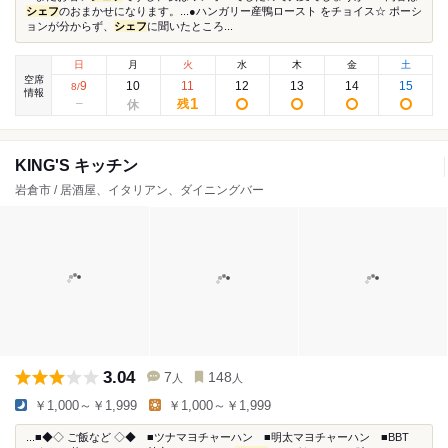
シェフ
のおまかせになります。...●ハンガリー産鴨ロースト をチョイス☆ ポーシ
ョンが分からず、
シェフ
に聞いたところ...
日
月
火
水
木
金
土
空席
9
10
11
12
13
14
15
8
/
情報
1
残
KING'S キッチン
岩倉市 / 居酒屋、イタリアン、ダイニングバー
3.04
7
148
人
人
￥1,000～￥1,999
￥1,000～￥1,999
...■◆◇ ご飯など ◇◆ ■ツナマヨチャーハン ■明太マヨチャーハン ■BBT