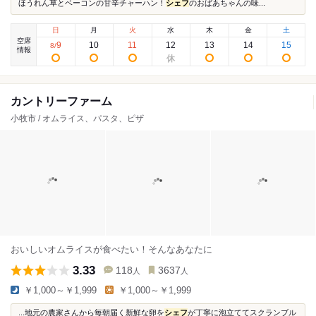
ほうれん草とベーコンの甘辛チャーハン！
シェフ
のおばあちゃんの味...
日
月
火
水
木
金
土
空席
9
10
11
12
13
14
15
8
/
情報
カントリーファーム
小牧市 / オムライス、パスタ、ピザ
おいしいオムライスが食べたい！そんなあなたに
3.33
118
3637
人
人
￥1,000～￥1,999
￥1,000～￥1,999
...地元の農家さんから毎朝届く新鮮な卵を
シェフ
が丁寧に泡立ててスクランブル