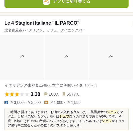
アプリに切り替える
Le 4 Stagioni Italiane “IL PARCO”
北名古屋市 / イタリアン、カフェ、ダイニングバー
イタリアンの未だ見ぬ先へ 本当に美味いイタリアへ !
3.38
100
5577
人
人
￥3,000～￥3,999
￥1,000～￥1,999
...時間が 掛けてありますね。お肉の火入れも良かった！ 美男美女の
シェフ
とマ
ダム。目配り気配りもグッ♪ 帰りは
シェフ
自らの見送りで感じが好いです。 今
度...各地にそれぞれの故郷のパスタがあります。イルパルコでは
シェフ
がイタリ
ア修行中に出会ったその数々のパスタを日替わり...