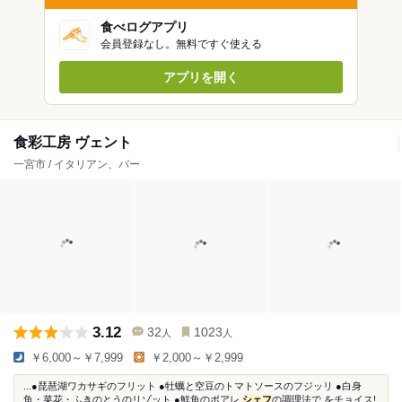
食べログアプリ
会員登録なし。無料ですぐ使える
アプリを開く
食彩工房 ヴェント
一宮市 / イタリアン、バー
3.12
32
1023
人
人
￥6,000～￥7,999
￥2,000～￥2,999
...●琵琶湖ワカサギのフリット ●牡蠣と空豆のトマトソースのフジッリ ●白身
魚・菜花・ふきのとうのリゾット ●鮮魚のポアレ
シェフ
の調理法で をチョイス!