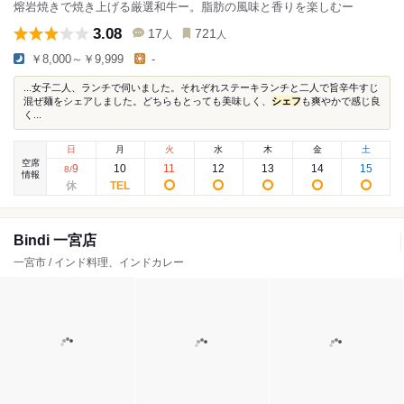
熔岩焼きで焼き上げる厳選和牛ー。脂肪の風味と香りを楽しむー
3.08
17
721
人
人
￥8,000～￥9,999
-
...女子二人、ランチで伺いました。それぞれステーキランチと二人で旨辛牛すじ
混ぜ麺をシェアしました。どちらもとっても美味しく、
シェフ
も爽やかで感じ良
く...
日
月
火
水
木
金
土
空席
9
10
11
12
13
14
15
8
/
情報
Bindi 一宮店
一宮市 / インド料理、インドカレー