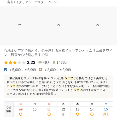
一宮市 / イタリアン、パスタ、フレンチ
心地よい空間で味わう、旬を感じる本格イタリアンとソムリエ厳選ワイ
ン。日常から特別な日まで◎
3.23
49
1463
人
人
￥5,000～￥5,999
￥2,000～￥2,999
...弟が義妹とフランス料理を食べに行った際
シェフ
から格好ではなく美味しく
食べてくれる方が嬉しいと言われたそうで 言うならば豪快に食べていく僕は正
に
シェフ
好みの食べロガーということになりますな(๑>◡<๑)...ューも結構沢山あ
ってどれも気になるので何を頼むのか迷ってしまう
シェフ
のおまかせコース・
コースで頼みましたが 前菜が冷前菜...
日
月
火
水
木
金
土
空席
9
10
11
12
13
14
15
8
/
情報
1
残