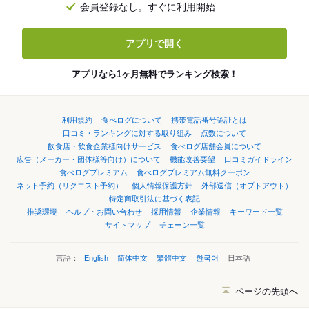
会員登録なし。すぐに利用開始
アプリで開く
アプリなら1ヶ月無料でランキング検索！
利用規約
食べログについて
携帯電話番号認証とは
口コミ・ランキングに対する取り組み
点数について
飲食店・飲食企業様向けサービス
食べログ店舗会員について
広告（メーカー・団体様等向け）について
機能改善要望
口コミガイドライン
食べログプレミアム
食べログプレミアム無料クーポン
ネット予約（リクエスト予約）
個人情報保護方針
外部送信（オプトアウト）
特定商取引法に基づく表記
推奨環境
ヘルプ・お問い合わせ
採用情報
企業情報
キーワード一覧
サイトマップ
チェーン一覧
言語：
English
简体中文
繁體中文
한국어
日本語
ページの先頭へ