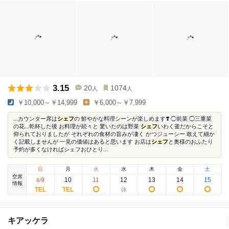
3.15
20
1074
人
人
￥10,000～￥14,999
￥6,000～￥7,999
...カウンター席は
シェフ
の 鮮やかな料理シーンが楽しめます❣️ ◯前菜 ◯三重菜
の花...乾杯した後 お料理が続々と 驚いたのは野菜
シェフ
いわく釜だからこそと
仰られておりましたが それぞれの食材の旨みが凄く かつジューシー 敢えて細か
く記載しませんが 一見の価値はあると思います お店は
シェフ
と奥様のおふたり
予約が多くなければシェフおひとり...
日
月
火
水
木
金
土
空席
9
10
11
12
13
14
15
8
/
情報
キアッケラ