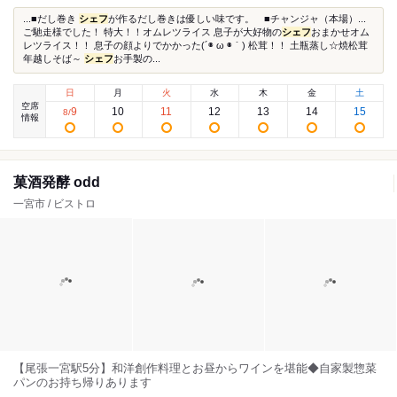
...■だし巻き
シェフ
が作るだし巻きは優しい味です。 ■チャンジャ（本場）...
ご馳走様でした！ 特大！！オムレツライス 息子が大好物の
シェフ
おまかせオム
レツライス！！ 息子の顔よりでかかった(´◉ ω ◉｀) 松茸！！ 土瓶蒸し☆焼松茸
年越しそば～
シェフ
お手製の...
日
月
火
水
木
金
土
空席
9
10
11
12
13
14
15
8
/
情報
菓酒発酵 odd
一宮市 / ビストロ
【尾張一宮駅5分】和洋創作料理とお昼からワインを堪能◆自家製惣菜
パンのお持ち帰りあります