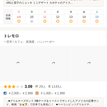
(A5)と茄子のニョッキ ミニデザート カボチャのアイス...
日
月
火
水
木
金
土
空席
9
10
11
12
13
14
15
8
/
情報
トレモロ
一宮市 / カフェ、居酒屋、ハンバーガー
3.09
29
1143
人
人
￥2,000～￥2,999
￥1,000～￥1,999
...■グリルチーズサンド 3種チーズをトーストでサンドしたアメリカの定番サン
ド。映画「
シェフ
」で日本でも有名に！ ■ベーコンビッツグリルドチ...