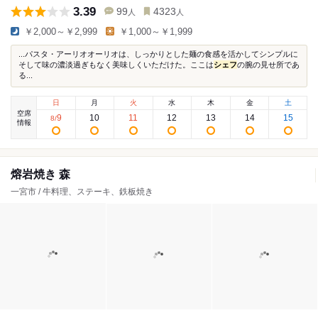
3.39
99
4323
人
人
￥2,000～￥2,999
￥1,000～￥1,999
...パスタ・アーリオオーリオは、しっかりとした麺の食感を活かしてシンプルに
そして味の濃淡過ぎもなく美味しくいただけた。ここは
シェフ
の腕の見せ所であ
る...
日
月
火
水
木
金
土
空席
9
10
11
12
13
14
15
8
/
情報
熔岩焼き 森
一宮市 / 牛料理、ステーキ、鉄板焼き