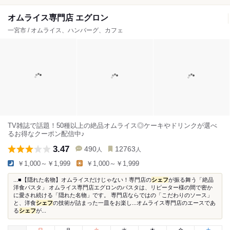
オムライス専門店 エグロン
一宮市 / オムライス、ハンバーグ、カフェ
TV雑誌で話題！50種以上の絶品オムライス◎ケーキやドリンクが選べ
るお得なクーポン配信中♪
3.47
490
12763
人
人
￥1,000～￥1,999
￥1,000～￥1,999
...■【隠れた名物】オムライスだけじゃない！専門店の
シェフ
が振る舞う「絶品
洋食パスタ」 オムライス専門店エグロンのパスタは、リピーター様の間で密か
に愛され続ける「隠れた名物」です。 専門店ならではの「こだわりのソース」
と、洋食
シェフ
の技術が詰まった一皿をお楽し...オムライス専門店のエースであ
る
シェフ
が...