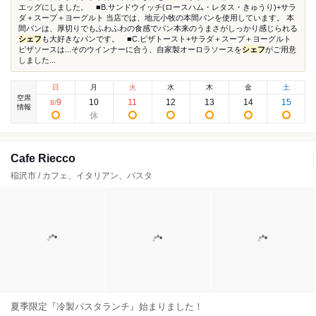
エッグにしました。 ■B.サンドウイッチ(ロースハム・レタス・きゅうり)+サラ
ダ＋スープ＋ヨーグルト 当店では、地元小牧の本間パンを使用しています。 本
間パンは、厚切りでもふわふわの食感でパン本来のうまさがしっかり感じられる
シェフ
も大好きなパンです。 ■C.ピザトースト+サラダ＋スープ＋ヨーグルト
ピザソースは...そのウインナーに合う、自家製オーロラソースを
シェフ
がご用意
しました...
日
月
火
水
木
金
土
空席
9
10
11
12
13
14
15
8
/
情報
Cafe Riecco
稲沢市 / カフェ、イタリアン、パスタ
夏季限定『冷製パスタランチ』始まりました！