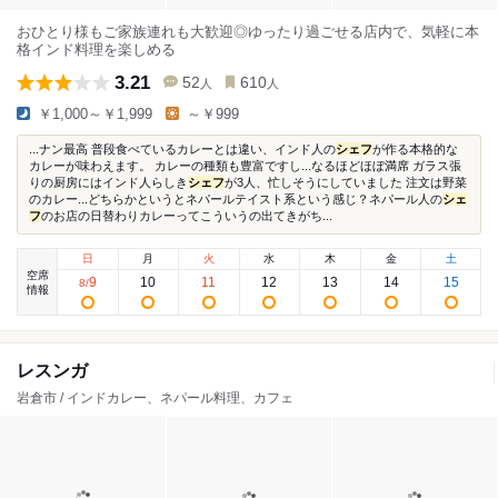
おひとり様もご家族連れも大歓迎◎ゆったり過ごせる店内で、気軽に本
格インド料理を楽しめる
3.21
52
610
人
人
￥1,000～￥1,999
～￥999
...ナン最高 普段食べているカレーとは違い、インド人の
シェフ
が作る本格的な
カレーが味わえます。 カレーの種類も豊富ですし...なるほどほぼ満席 ガラス張
りの厨房にはインド人らしき
シェフ
が3人、忙しそうにしていました 注文は野菜
のカレー...どちらかというとネパールテイスト系という感じ？ネパール人の
シェ
フ
のお店の日替わりカレーってこういうの出てきがち...
日
月
火
水
木
金
土
空席
9
10
11
12
13
14
15
8
/
情報
レスンガ
岩倉市 / インドカレー、ネパール料理、カフェ