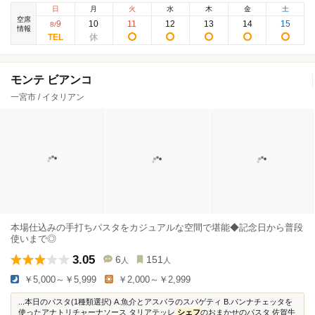
日
月
火
水
木
金
土
空席
9
10
11
12
13
14
15
8
/
情報
モンテ ビアンコ
一宮市 / イタリアン
本場仕込みの手打ちパスタをカジュアルな空間で堪能◆記念日から普段
使いまで◎
3.05
6
151
人
人
￥5,000～￥5,999
￥2,000～￥2,999
...本日のパスタ(1種類選択) A.魚介とアスパラのスパゲティ B.パンナチェッタを
使ったアナトリチャーナソース タリアテッレ
シェフ
のおまかせのパスタ 佐賀牛