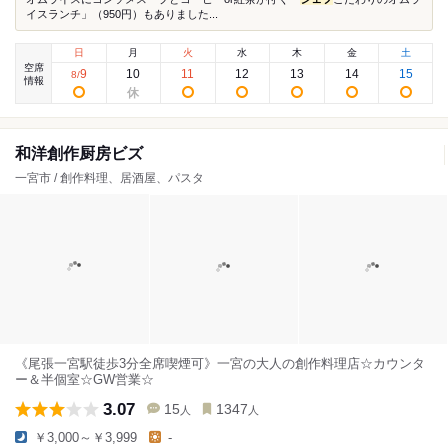
イスランチ」（950円）もありました...
日
月
火
水
木
金
土
空席
9
10
11
12
13
14
15
8
/
情報
和洋創作厨房ビズ
一宮市 / 創作料理、居酒屋、パスタ
《尾張一宮駅徒歩3分全席喫煙可》一宮の大人の創作料理店☆カウンタ
ー＆半個室☆GW営業☆
3.07
15
1347
人
人
￥3,000～￥3,999
-