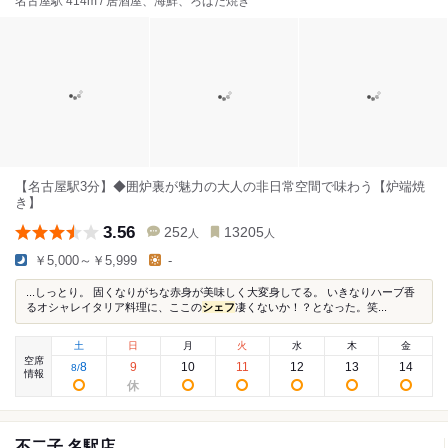
名古屋駅 414m / 居酒屋、海鮮、ろばた焼き
【名古屋駅3分】◆囲炉裏が魅力の大人の非日常空間で味わう【炉端焼
き】
3.56
252
13205
人
人
￥5,000～￥5,999
-
...しっとり。 固くなりがちな赤身が美味しく大変身してる。 いきなりハーブ香
るオシャレイタリア料理に、ここの
シェフ
凄くないか！？となった。笑...
土
日
月
火
水
木
金
空席
8
9
10
11
12
13
14
8
/
情報
不二子 名駅店