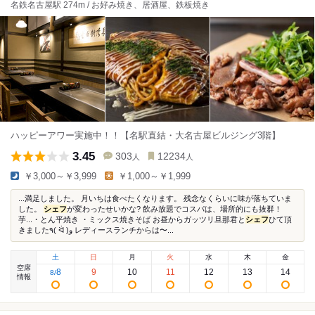
名鉄名古屋駅 274m / お好み焼き、居酒屋、鉄板焼き
ハッピーアワー実施中！！【名駅直結・大名古屋ビルジング3階】
3.45
303
12234
人
人
￥3,000～￥3,999
￥1,000～￥1,999
...満足しました。 月いちは食べたくなります。 残念なくらいに味が落ちていま
した。
シェフ
が変わったせいかな? 飲み放題でコスパは、場所的にも抜群！
芋...・とん平焼き ・ミックス焼きそば お昼からガッツリ旦那君と
シェフ
ひて頂
きました٩( ᐛ )و レディースランチからは〜...
土
日
月
火
水
木
金
空席
8
9
10
11
12
13
14
8
/
情報