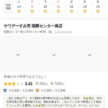
土
日
月
火
水
木
金
空席
8
9
10
11
12
13
14
8
/
情報
サワデーすみ芳 国際センター南店
国際センター駅 145m / タイ料理、鍋、しゃぶしゃぶ
本場のタイ料理でおもてなし！
3.41
202
7240
人
人
￥2,000～￥2,999
￥1,000～￥1,999
...当たり前か(^^ )。タイ独特の香辛料のかほりも充満してます。
シェフ
は、今の
日本代表と同じ海外組ですね。期待出来ます。...ロンドンでタイ料理として初め
てミシュランを獲得した
シェフ
が バンコクにオープンした「ナーム」というレ