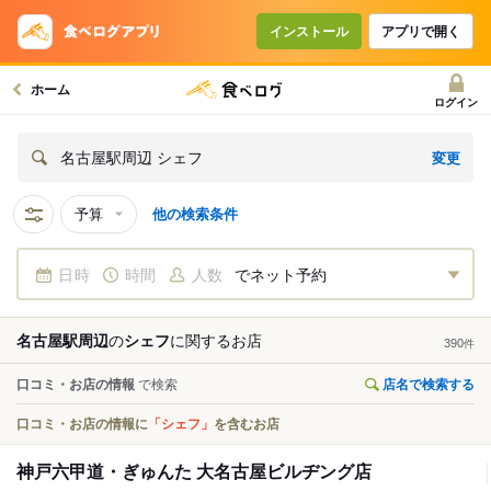
インストール
アプリで開く
ホーム
ログイン
変更
名古屋駅周辺 シェフ
予算
他の検索条件
日時
時間
人数
でネット予約
名古屋駅周辺
の
シェフ
に関する
お店
390
件
口コミ・お店の情報
で検索
店名で検索する
口コミ・お店の情報に
「シェフ」
を含むお店
神戸六甲道・ぎゅんた 大名古屋ビルヂング店