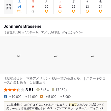
土
日
月
火
水
木
金
空席
8
9
10
11
12
13
14
8
/
情報
Johnnie's Brasserie
名古屋駅 198m / ステーキ、アメリカ料理、ダイニングバー
名駅徒歩１分「本格アメリカン×名駅一望の高層ビル」｜ステーキやコ
ースが楽しめる｜当日来店可
3.51
343
17289
人
人
￥10,000～￥14,999
￥5,000～￥5,999
...ご馳走様でした(っ˘ڡ˘ς) 2人と久しぶりに会え 、
シェフ
‍とみんなでお話できて
楽しかった 名古屋市中村区名駅1-1-3...・ディプロマットクリーム ・フィアンテ