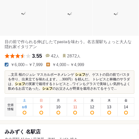
目の前で作られる伸ばしたてpastaを味わう。名古屋駅ちょっと大人な
隠れ家イタリアン
3.55
42
2872
人
人
￥6,000～￥7,999
￥4,000～￥4,999
...文旦 桜のジュレ マスカルポーネメレンゲ
シェフ
が、ゲストの目の前でパスタ
を作り、出来立てを味わえます。...300円）を頼んだ。 トレビスと林檎のサラダ
は、
シェフ
の実家で栽培するトレビスと...ワインもグラスで美味しい気持ちよく
飲めるお店であった。
シェフ
のお父さんが野菜を栽培されてるそうで...
土
日
月
火
水
木
金
空席
8
9
10
11
12
13
14
8
/
情報
みみずく 名駅店