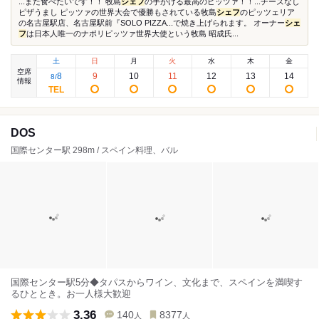
...また食べたいです！！ 牧島
シェフ
の手がける最高のピッツァ！！...チーズなし
ピザうまし ピッツァの世界大会で優勝もされている牧島
シェフ
のピッツェリア
の名古屋駅店、名古屋駅前『SOLO PIZZA...で焼き上げられます。 オーナー
シェ
フ
は日本人唯一のナポリピッツァ世界大使という牧島 昭成氏...
土
日
月
火
水
木
金
空席
8
9
10
11
12
13
14
8
/
情報
DOS
国際センター駅 298m / スペイン料理、バル
国際センター駅5分◆タパスからワイン、文化まで、スペインを満喫す
るひととき。お一人様大歓迎
3.36
140
8377
人
人