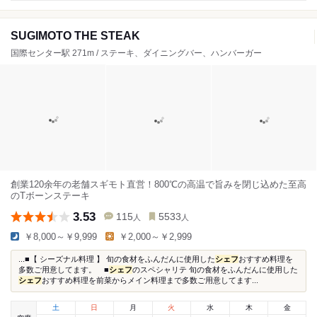
SUGIMOTO THE STEAK
国際センター駅 271m / ステーキ、ダイニングバー、ハンバーガー
創業120余年の老舗スギモト直営！800℃の高温で旨みを閉じ込めた至高
のTボーンステーキ
3.53
115
5533
人
人
￥8,000～￥9,999
￥2,000～￥2,999
...■【 シーズナル料理 】 旬の食材をふんだんに使用した
シェフ
おすすめ料理を
多数ご用意してます。 ■
シェフ
のスペシャリテ 旬の食材をふんだんに使用した
シェフ
おすすめ料理を前菜からメイン料理まで多数ご用意してます...
土
日
月
火
水
木
金