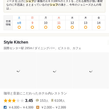
ィーヌ 仕上げに
シェフ
が⁡ ⁡薔薇のエキス100％のミストを⁡...どれも個性が強い素材
なのに不思議と まとまっているのが
シェフ
の凄さ… 今年のジョニーズさんの苺
は...
土
日
月
火
水
木
金
空席
8
9
10
11
12
13
14
8
/
情報
Style Kitchen
国際センター駅 285m / ダイニングバー、ビストロ、カフェ
珈琲と音楽にこだわったホテル内レストラン
3.45
153
6108
人
人
￥4,000～￥4,999
￥2,000～￥2,999