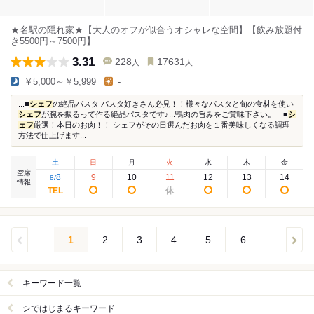
★名駅の隠れ家★【大人のオフが似合うオシャレな空間】【飲み放題付
き5500円～7500円】
3.31
228
17631
人
人
￥5,000～￥5,999
-
...■
シェフ
の絶品パスタ パスタ好きさん必見！！様々なパスタと旬の食材を使い
シェフ
が腕を振るって作る絶品パスタです♪...鴨肉の旨みをご賞味下さい。 ■
シ
ェフ
厳選！本日のお肉！！ シェフがその日選んだお肉を１番美味しくなる調理
方法で仕上げます...
土
日
月
火
水
木
金
空席
8
9
10
11
12
13
14
8
/
情報
1
2
3
4
5
6
キーワード一覧
シではじまるキーワード