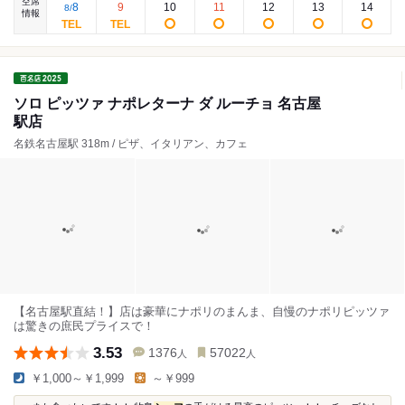
空席
8
9
10
11
12
13
14
8
/
情報
ソロ ピッツァ ナポレターナ ダ ルーチョ 名古屋
駅店
名鉄名古屋駅 318m / ピザ、イタリアン、カフェ
【名古屋駅直結！】店は豪華にナポリのまんま、自慢のナポリピッツァ
は驚きの庶民プライスで！
3.53
1376
57022
人
人
￥1,000～￥1,999
～￥999