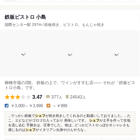
鉄板ビストロ 小島
国際センター駅 297m / 鉄板焼き、ビストロ、もんじゃ焼き
柳橋市場の2階。 鉄板の上で、ワインがすすむ店―― それが「鉄板ビス
トロ小島」です。
3.47
377
24542
人
人
￥3,000～￥3,999
～￥999
...でっかい鉄板で
シェフ
が焼き焼きしてくれるのと勘違いしておりました。...た
こ、エビなどがゴロゴロ入っており 美味しいです。
シェフ
が土手を作って生地
を流し込む 手捌きは、圧巻でした。 他は...どっかビストロっぽかオシャレさも
感じるのは
シェフ
がイタリアン出身やけんやろな...