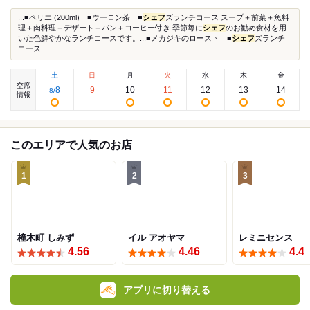
...■ペリエ (200ml) ■ウーロン茶 ■
シェフ
ズランチコース スープ＋前菜＋魚料
理＋肉料理＋デザート＋パン＋コーヒー付き 季節毎に
シェフ
のお勧め食材を用
いた色鮮やかなランチコースです。...■メカジキのロースト ■
シェフ
ズランチ
コース...
土
日
月
火
水
木
金
空席
8
9
10
11
12
13
14
8
/
情報
このエリアで人気のお店
1
2
3
橦木町 しみず
イル アオヤマ
レミニセンス
4.56
4.46
4.4
アプリに切り替える