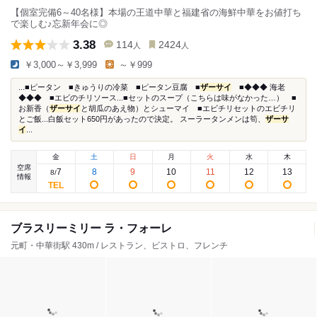
【個室完備6～40名様】本場の王道中華と福建省の海鮮中華をお値打ち
で楽しむ♪忘新年会に◎
3.38
114
2424
人
人
￥3,000～￥3,999
～￥999
...■ピータン ■きゅうりの冷菜 ■ピータン豆腐 ■
ザーサイ
■◆◆◆ 海老
◆◆◆ ■エビのチリソース...■セットのスープ（こちらは味がなかった…） ■
お新香（
ザーサイ
と胡瓜のあえ物）とシューマイ ■エビチリセットのエビチリ
とご飯...白飯セット650円があったので決定。 スーラータンメンは筍、
ザーサ
イ
...
金
土
日
月
火
水
木
空席
7
8
9
10
11
12
13
8
/
情報
ブラスリーミリー ラ・フォーレ
元町・中華街駅 430m / レストラン、ビストロ、フレンチ