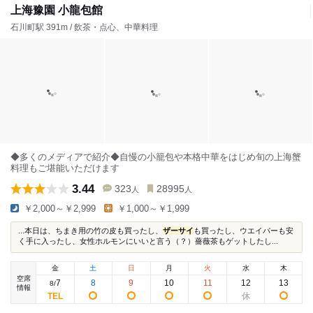
上海豫園 小龍包館
石川町駅 391m / 飲茶・点心、中華料理
◆多くのメディアで紹介◆自慢の小籠包や本格中華をはじめ旬の上海蟹
料理もご堪能いただけます
3.44
323
28995
人
人
￥2,000～￥2,999
￥1,000～￥1,999
...本日は、ちまき用の竹の皮も買ったし、
ザーサイ
も買ったし、ウエイパーも安
く手に入ったし、女性ホルモンにいいと言う（？）薔薇茶もゲットしたし...
金
土
日
月
火
水
木
空席
7
8
9
10
11
12
13
8
/
情報