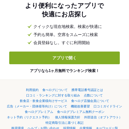
より便利になったアプリで
快適にお店探し
クイックな現在地検索。検索が快適に
予約も簡単。空席をスムーズに検索
会員登録なし。すぐに利用開始
アプリで開く
アプリなら1ヶ月無料でランキング検索！
利用規約
食べログについて
携帯電話番号認証とは
口コミ・ランキングに対する取り組み
点数について
飲食店・飲食企業様向けサービス
食べログ店舗会員について
広告（メーカー・団体様等向け）について
機能改善要望
口コミガイドライン
食べログプレミアム
食べログプレミアム無料クーポン
ネット予約（リクエスト予約）
個人情報保護方針
外部送信（オプトアウト）
特定商取引法に基づく表記
推奨環境
ヘルプ・お問い合わせ
採用情報
企業情報
キーワード一覧