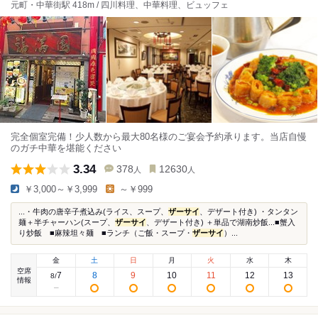
元町・中華街駅 418m / 四川料理、中華料理、ビュッフェ
完全個室完備！少人数から最大80名様のご宴会予約承ります。当店自慢
のガチ中華を堪能ください
3.34
378
12630
人
人
￥3,000～￥3,999
～￥999
...・牛肉の唐辛子煮込み(ライス、スープ、
ザーサイ
、デザート付き) ・タンタン
麺＋半チャーハン(スープ、
ザーサイ
、デザート付き) ＋単品で湖南炒飯...■蟹入
り炒飯 ■麻辣坦々麺 ■ランチ（ご飯・スープ・
ザーサイ
）...
金
土
日
月
火
水
木
空席
7
8
9
10
11
12
13
8
/
情報