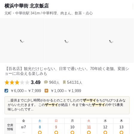
横浜中華街 北京飯店
元町・中華街駅 341m / 中華料理、肉まん、飲茶・点心
【百名店】観光だけじゃない、日常で通いたい。70年続く老舗。変面シ
ョーに出会える楽しみも
3.49
960
54131
人
人
￥6,000～￥7,999
￥1,000～￥1,999
...提供までに少し時間がかかるとのことでしたので
ザーサイ
をちびちびつまみな
がらいただきます。 この
ザーサイ
が絶品！ 今まで食べた
ザーサイ
の中で1番美
味しかったです...
金
土
日
月
火
水
木
空席
7
8
9
10
11
12
13
8
/
情報