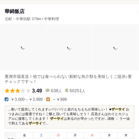
華錦飯店
元町・中華街駅 379m / 中華料理
豊洲市場直送！他では食べられない新鮮な魚介類を美味しくご提供♪要
チェックですっ！
3.49
638
50251
人
人
￥3,000～￥3,999
～￥999
...巻いて提供してくれます♪パリパリと皮のもちもちが美味しい！ ■
ザーサイ
お
つまみには最適ですね！ご飯と頂いても美味しそう！ 店員さんはわりとカジュ
アルに接客してくれます！
ザーサイ
は来るのが早かったですが...漬物 ： ラー油
で和えてある
ザーサイ
で...
金
土
日
月
火
水
木