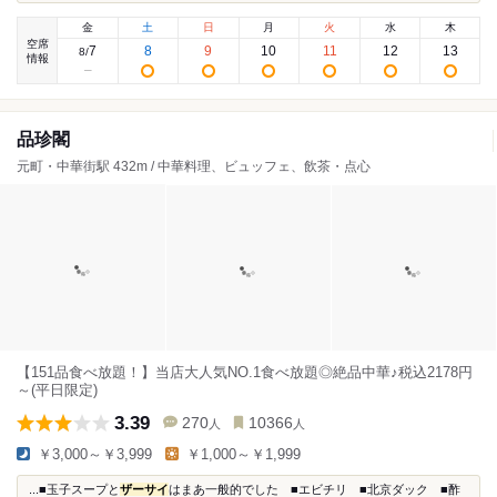
金
土
日
月
火
水
木
空席
7
8
9
10
11
12
13
8
/
情報
品珍閣
元町・中華街駅 432m / 中華料理、ビュッフェ、飲茶・点心
【151品食べ放題！】当店大人気NO.1食べ放題◎絶品中華♪税込2178円
～(平日限定)
3.39
270
10366
人
人
￥3,000～￥3,999
￥1,000～￥1,999
...■玉子スープと
ザーサイ
はまあ一般的でした ■エビチリ ■北京ダック ■酢