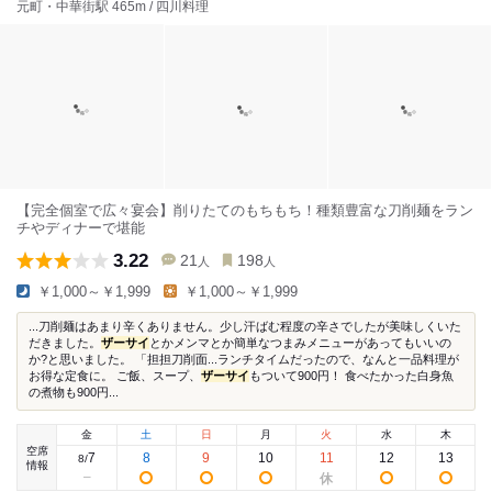
元町・中華街駅 465m / 四川料理
【完全個室で広々宴会】削りたてのもちもち！種類豊富な刀削麺をラン
チやディナーで堪能
3.22
21
198
人
人
￥1,000～￥1,999
￥1,000～￥1,999
...刀削麺はあまり辛くありません。少し汗ばむ程度の辛さでしたが美味しくいた
だきました。
ザーサイ
とかメンマとか簡単なつまみメニューがあってもいいの
か?と思いました。 「担担刀削面...ランチタイムだったので、なんと一品料理が
お得な定食に。 ご飯、スープ、
ザーサイ
もついて900円！ 食べたかった白身魚
の煮物も900円...
金
土
日
月
火
水
木
空席
7
8
9
10
11
12
13
8
/
情報