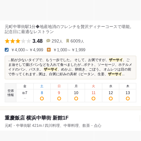
元町中華街駅1分◆地産地消のフレンチを贅沢ディナーコースで堪能。
記念日に最適なレストラン
3.48
292
6009
人
人
￥4,000～￥4,999
￥1,000～￥1,999
...餡が少ないタイプで、もう一歩でした。 そして、お粥ですが、
ザーサイ
、ご
ま油そして揚げパンなどを入れて食べましたが...ポテト、ソーセージ、ホテルメ
イドのパン、パスタ。
ザーサイ
、めかぶ、卵焼き、ごぼう。 オムレツは目の前
で作ってくれます...粥は、白粥に好みの具材（ピータン、生姜、
ザーサイ
...
金
土
日
月
火
水
木
空席
7
8
9
10
11
12
13
8
/
情報
重慶飯店 横浜中華街 新館1F
元町・中華街駅 421m / 四川料理、中華料理、飲茶・点心