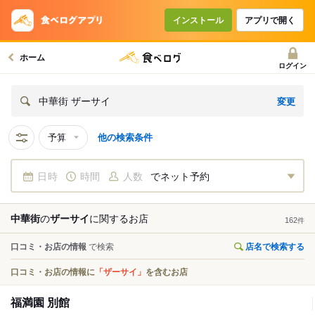
インストール
アプリで開く
ホーム
ログイン
変更
中華街 ザーサイ
予算
他の検索条件
日時
時間
人数
でネット予約
中華街
の
ザーサイ
に関する
お店
162
件
口コミ・お店の情報
で検索
店名で検索する
口コミ・お店の情報に
「ザーサイ」
を含むお店
福満園 別館