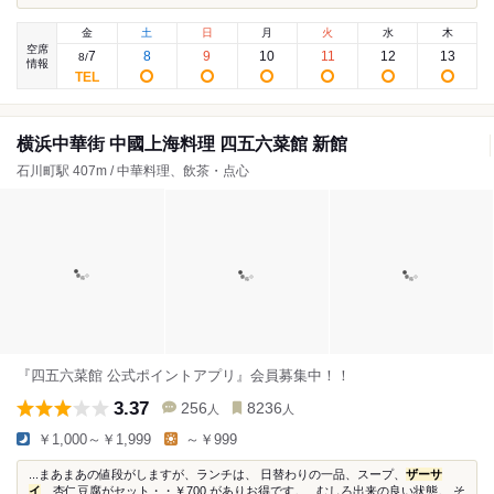
金
土
日
月
火
水
木
空席
7
8
9
10
11
12
13
8
/
情報
横浜中華街 中國上海料理 四五六菜館 新館
石川町駅 407m / 中華料理、飲茶・点心
『四五六菜館 公式ポイントアプリ』会員募集中！！
3.37
256
8236
人
人
￥1,000～￥1,999
～￥999
...まあまあの値段がしますが、ランチは、 日替わりの一品、スープ、
ザーサ
イ
、杏仁豆腐がセット・・￥700 がありお得です。...むしろ出来の良い状態。 そ