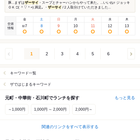
豚...まずは
ザーサイ
・スープとチャーハンからやって来た。...いいねｯ ジョッキ
ＯＫ □( ＾▽＾=).満足｡ ・
ザーサイ
/２人取分けていただきました...
金
土
日
月
火
水
木
空席
7
8
9
10
11
12
13
8
/
情報
1
2
3
4
5
6
キーワード一覧
ザではじまるキーワード
元町・中華街・石川町でランチを探す
もっと見る
～1,000円
1,000円 ～ 2,000円
2,000円～
関連のリンクをすべて表示する