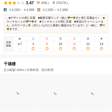
3.47
498
25678
人
人
￥4,000～￥4,999
￥2,000～￥2,999
...■デザートの杏仁豆腐 ■麻婆豆腐ランチ（他に
ザーサイ
と杏仁豆腐あり） ■
ランチセットの
ザーサイ
■ランチセットの杏仁豆腐 ■単品のチャーシューま
ん...そのウーロン茶（冷たいものだと最初に確認されています）と一緒に、
ザー
サイ
です...
金
土
日
月
火
水
木
空席
7
8
9
10
11
12
13
8
/
情報
千禧楼
石川町駅 406m / 中華料理、四川料理