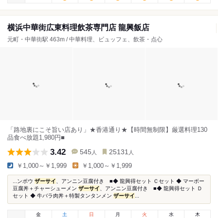
横浜中華街広東料理飲茶専門店 龍興飯店
元町・中華街駅 463m / 中華料理、ビュッフェ、飲茶・点心
「路地裏にこそ旨い店あり」★香港通り★【時間無制限】厳選料理130
品食べ放題1,980円■
3.42
545
25131
人
人
￥1,000～￥1,999
￥1,000～￥1,999
...ンポウ
ザーサイ
、アンニン豆腐付き ■◆ 龍興得セット Ｃセット ◆ マーボー
豆腐丼＋チャーシューメン
ザーサイ
、アンニン豆腐付き ■◆ 龍興得セット Ｄ
セット ◆ 牛バラ肉丼＋特製タンタンメン
ザーサイ
...
金
土
日
月
火
水
木