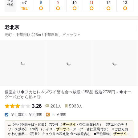
空席
7
8
9
10
11
12
13
8
/
情報
老北京
元町・中華街駅 428m / 中華料理、ビュッフェ
個室あり◆フカヒレ＆ズワイ蟹も食べ放題♪158品 税込2728円～◆オー
ダー式だから熱々◎
3.26
201
5933
人
人
￥2,000～￥2,999
～￥999
...【牛バラ肉そば＋炒飯】 770円 （
ザーサイ
・杏仁豆腐付き） 【芝エビのチリ
ソース炒め】 770円 （ライス・
ザーサイ
・スープ・杏仁豆腐付き） ※ごはんお
かわり無料...《定番》 キュウりの和え物 食べ放題含む ■三色漬物、
ザーサイ
...