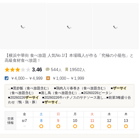
【横浜中華街 食べ放題 人気No.1!】本場職人が作る「究極の小籠包」と
高級食材食べ放題！
3.46
544
19502
人
人
￥4,000～￥4,999
￥1,000～￥1,999
...■黒炒飯（食べ放題含む） ■鶏肉入り春巻き（食べ放題含む） ■
ザーサイ
（食べ放題含む） ■蒸し鳥（食べ放題含む）...■20260226ピータン
■20260226
ザーサイ
■20260226牛ハチノスのサテソース蒸し...■前菜3種盛り合
わせ〈鴨・鶏・豚〉 ■
ザーサイ
...
金
土
日
月
火
水
木
空席
7
8
9
10
11
12
13
8
/
情報