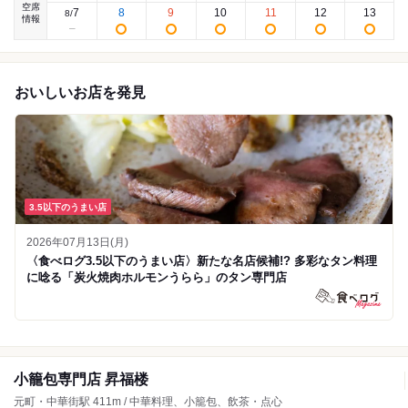
空席
7
8
9
10
11
12
13
8
/
情報
おいしいお店を発見
3.5以下のうまい店
2026年07月13日(月)
〈食べログ3.5以下のうまい店〉新たな名店候補!? 多彩なタン料理
に唸る「炭火焼肉ホルモンうらら」のタン専門店
小籠包専門店 昇福楼
元町・中華街駅 411m / 中華料理、小籠包、飲茶・点心