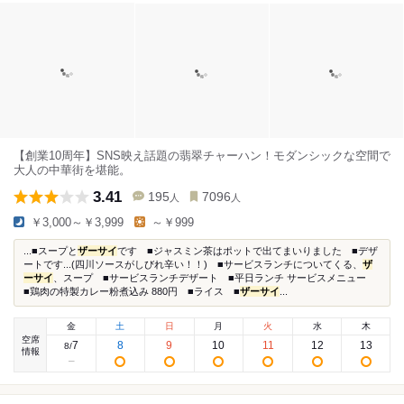
【創業10周年】SNS映え話題の翡翠チャーハン！モダンシックな空間で
大人の中華街を堪能。
3.41
195
7096
人
人
￥3,000～￥3,999
～￥999
...■スープと
ザーサイ
です ■ジャスミン茶はポットで出てまいりました ■デザ
ートです...(四川ソースがしびれ辛い！！) ■サービスランチについてくる、
ザ
ーサイ
、スープ ■サービスランチデザート ■平日ランチ サービスメニュー
■鶏肉の特製カレー粉煮込み 880円 ■ライス ■
ザーサイ
...
金
土
日
月
火
水
木
空席
7
8
9
10
11
12
13
8
/
情報