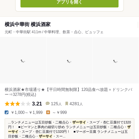
アプリを開く
横浜中華街 横浜酒家
元町・中華街駅 411m / 中華料理、飲茶・点心、ビュッフェ
横浜酒家★市場通り★【平日時間無制限】120品食べ放題＋ドリンクバ
ー⇒3278円(税込)
3.21
125
4281
人
人
￥1,000～￥1,999
～￥999
...ランチメニューは五目炒飯・二種点心・
ザーサイ
・スープ・杏仁豆腐付で1320
円！ ■ピーマンと豚肉の細切り炒め ランチメニューは五目炒飯・二種点心・
ザ
ーサイ
・スープ・杏仁豆腐付で1320円！ ■マーボー豆腐 ランチメニューは五
目炒飯・二種点心・
ザーサイ
・スー...