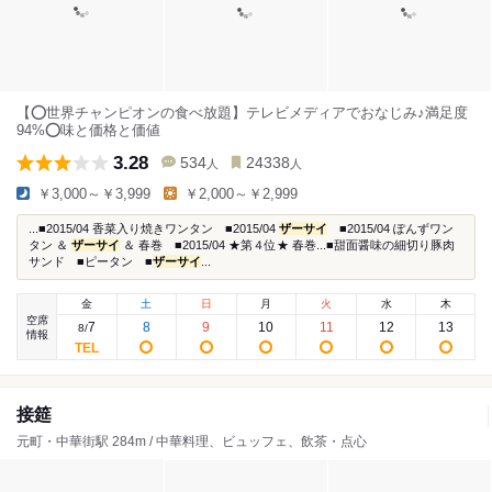
【⭕️世界チャンピオンの食べ放題】テレビメディアでおなじみ♪満足度
94%⭕️味と価格と価値
3.28
534
24338
人
人
￥3,000～￥3,999
￥2,000～￥2,999
...■2015/04 香菜入り焼きワンタン ■2015/04
ザーサイ
■2015/04 ぽんずワン
タン ＆
ザーサイ
＆ 春巻 ■2015/04 ★第４位★ 春巻...■甜面醤味の細切り豚肉
サンド ■ピータン ■
ザーサイ
...
金
土
日
月
火
水
木
空席
7
8
9
10
11
12
13
8
/
情報
接筵
元町・中華街駅 284m / 中華料理、ビュッフェ、飲茶・点心