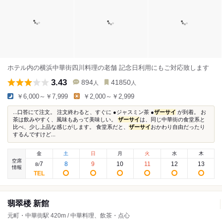
ホテル内の横浜中華街四川料理の老舗 記念日利用にもご対応致します
3.43
894
41850
人
人
￥6,000～￥7,999
￥2,000～￥2,999
...口答にて注文。 注文終わると、すぐに ●ジャスミン茶 ●
ザーサイ
が到着。 お
茶は飲みやすく、風味もあって美味しい。
ザーサイ
は、同じ中華街の食堂系と
比べ、少し上品な感じがします。 食堂系だと、
ザーサイ
おかわり自由だったり
するんですけど...
金
土
日
月
火
水
木
空席
7
8
9
10
11
12
13
8
/
情報
翡翠楼 新館
元町・中華街駅 420m / 中華料理、飲茶・点心