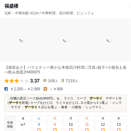
福盛楼
元町・中華街駅 422m / 中華料理、四川料理、ビュッフェ
【個室あり】バラエティー豊かな本格四川料理に舌鼓♪餃子×小籠包も食
べ飲み放題2H4000円
3.37
168
7218
人
人
￥2,000～￥2,999
～￥999
...牡蠣の黒豆ソース炒め(800円)」を。 ライス、スープ、
ザーサイ
、デザート付
(
ザーサイ
辞退) スープをひと口、ライスをひと口...3.小皿から1つ選ぶ ・メンマ
・サラダ ・
ザーサイ
4.点心を選ぶ ・春巻 ・小籠包 ・シュウマイ...
金
土
日
月
火
水
木
空席
7
8
9
10
11
12
13
8
/
情報