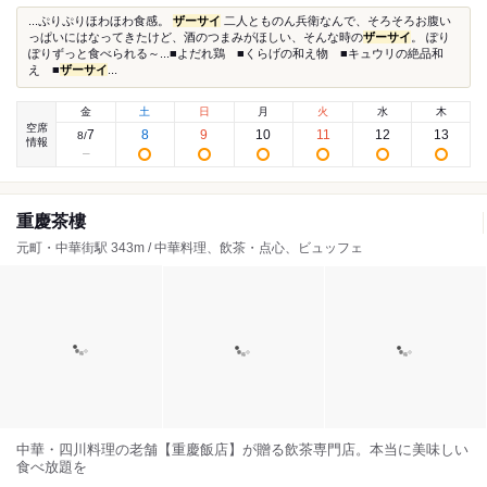
...ぷりぷりほわほわ食感。
ザーサイ
二人とものん兵衛なんで、そろそろお腹い
っぱいにはなってきたけど、酒のつまみがほしい、そんな時の
ザーサイ
。 ぽり
ぽりずっと食べられる～...■よだれ鶏 ■くらげの和え物 ■キュウリの絶品和
え ■
ザーサイ
...
金
土
日
月
火
水
木
空席
7
8
9
10
11
12
13
8
/
情報
重慶茶樓
元町・中華街駅 343m / 中華料理、飲茶・点心、ビュッフェ
中華・四川料理の老舗【重慶飯店】が贈る飲茶専門店。本当に美味しい
食べ放題を