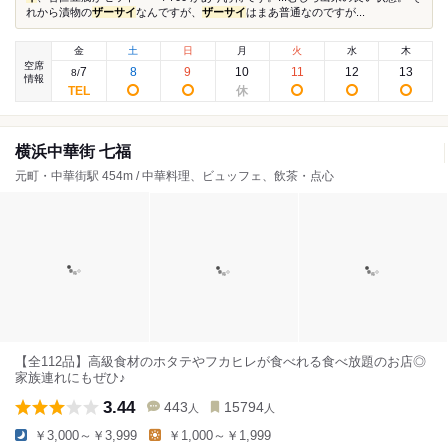
れから漬物の
ザーサイ
なんですが、
ザーサイ
はまあ普通なのですが...
金
土
日
月
火
水
木
空席
7
8
9
10
11
12
13
8
/
情報
横浜中華街 七福
元町・中華街駅 454m / 中華料理、ビュッフェ、飲茶・点心
【全112品】高級食材のホタテやフカヒレが食べれる食べ放題のお店◎
家族連れにもぜひ♪
3.44
443
15794
人
人
￥3,000～￥3,999
￥1,000～￥1,999