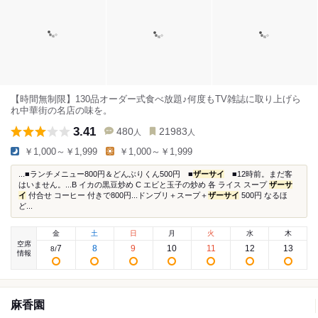
【時間無制限】130品オーダー式食べ放題♪何度もTV雑誌に取り上げら
れ中華街の名店の味を。
3.41
480
21983
人
人
￥1,000～￥1,999
￥1,000～￥1,999
...■ランチメニュー800円＆どんぶりくん500円 ■
ザーサイ
■12時前。まだ客
はいません。...B イカの黒豆炒め C エビと玉子の炒め 各 ライス スープ
ザーサ
イ
付合せ コーヒー 付きで800円...ドンブリ＋スープ＋
ザーサイ
500円 なるほ
ど...
金
土
日
月
火
水
木
空席
7
8
9
10
11
12
13
8
/
情報
麻香園