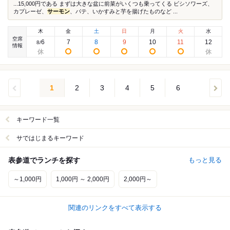
...15,000円である まずは大きな盆に前菜がいくつも乗ってくる ビシソワーズ、
カプレーゼ、
サーモン
、パテ、いかすみと芋を揚げたものなど ...
木
金
土
日
月
火
水
空席
6
7
8
9
10
11
12
8
/
情報
1
2
3
4
5
6
キーワード一覧
サではじまるキーワード
表参道でランチを探す
もっと見る
～1,000円
1,000円 ～ 2,000円
2,000円～
関連のリンクをすべて表示する