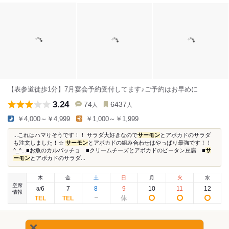
【表参道徒歩1分】7月宴会予約受付してます♪ご予約はお早めに
3.24
74
6437
人
人
￥4,000～￥4,999
￥1,000～￥1,999
...これはハマりそうです！！ サラダ大好きなので
サーモン
とアボカドのサラダ
も注文しました！☆
サーモン
とアボカドの組み合わせはやっぱり最強です！！
^_^...■お魚のカルパッチョ ■クリームチーズとアボカドのピータン豆腐 ■
サ
ーモン
とアボカドのサラダ...
木
金
土
日
月
火
水
空席
6
7
8
9
10
11
12
8
/
情報