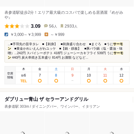
表参道駅徒歩2分！エリア最大級のコスパで楽しめる居酒屋『めがみ
や』
3.09
56
2933
人
人
￥3,000～￥3,999
～￥999
...■手羽先の旨辛タレ ■【刺身】 ■刺身盛り合わせ ■まぐろ ■うに
サーモ
ン
■黄金かれいえんがわユッケ ■【鍋・鉄板】 ■豚バラ鍋（塩・醤油・味
噌）...242円 スパイシーポテト 418円 ジューシーカキフライ 539円 うに
サーモ
ン
440円 炭火串焼き五本盛り 814円 お酒類 などなど...
木
金
土
日
月
火
水
空席
6
7
8
9
10
11
12
8
/
情報
ダブリュー青山 ザ セラーアンドグリル
表参道駅 303m / ダイニングバー、ワインバー、イタリアン