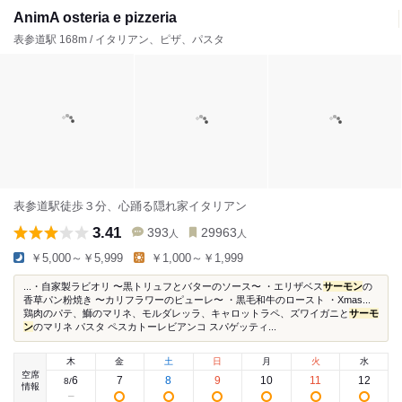
AnimA osteria e pizzeria
表参道駅 168m / イタリアン、ピザ、パスタ
表参道駅徒歩３分、心踊る隠れ家イタリアン
3.41
393
29963
人
人
￥5,000～￥5,999
￥1,000～￥1,999
...・自家製ラビオリ 〜黒トリュフとバターのソース〜 ・エリザベス
サーモン
の
香草パン粉焼き 〜カリフラワーのピューレ〜 ・黒毛和牛のロースト ・Xmas...
鶏肉のパテ、鰤のマリネ、モルダレッラ、キャロットラペ、ズワイガニと
サーモ
ン
のマリネ パスタ ペスカトーレビアンコ スパゲッティ...
木
金
土
日
月
火
水
空席
6
7
8
9
10
11
12
8
/
情報