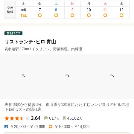
木
金
土
日
月
火
水
空席
6
7
8
9
10
11
12
8
/
情報
リストランテ･ヒロ 青山
表参道駅 170m / イタリアン、野菜料理、肉料理
表参道駅から徒歩3分、青山通り1本裏にたたずむレンガ造りのビルの地
下1階は大人の隠れ家
3.64
617
45182
人
人
￥20,000～￥29,999
￥10,000～￥14,999