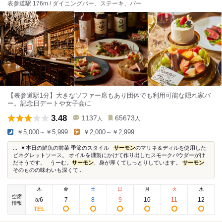
表参道駅 176m / ダイニングバー、ステーキ、バー
【表参道駅1分】大きなソファー席もあり団体でも利用可能な隠れ家バ
ー。記念日デートや女子会に
3.48
1137
65673
人
人
￥5,000～￥5,999
￥2,000～￥2,999
... ▼本日の鮮魚の前菜 季節のスタイル
サーモン
のマリネ＆ディルを使用した
ビネグレットソース。 オイルを燻製にかけて作り出したスモークパウダーがけ
だそうです。 うーむ。
サーモン
、身が厚くてしっとりしています。
サーモン
そのものの味わいも深くて...
木
金
土
日
月
火
水
空席
6
7
8
9
10
11
12
8
/
情報