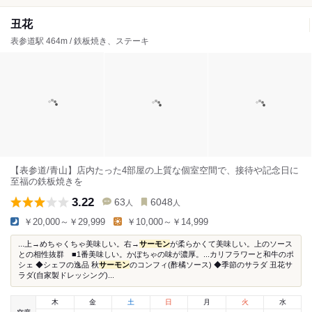
丑花
表参道駅 464m / 鉄板焼き、ステーキ
【表参道/青山】店内たった4部屋の上質な個室空間で、接待や記念日に
至福の鉄板焼きを
3.22
63
6048
人
人
￥20,000～￥29,999
￥10,000～￥14,999
...上→めちゃくちゃ美味しい。右→
サーモン
が柔らかくて美味しい。上のソース
との相性抜群 ■1番美味しい。かぼちゃの味が濃厚。...カリフラワーと和牛のポ
シェ ◆シェフの逸品 秋
サーモン
のコンフィ(酢橘ソース) ◆季節のサラダ 丑花サ
ラダ(自家製ドレッシング)...
木
金
土
日
月
火
水