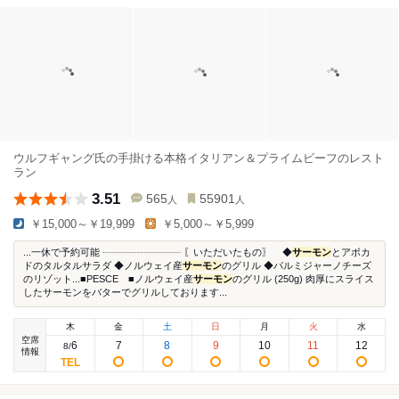
ウルフギャング氏の手掛ける本格イタリアン＆プライムビーフのレスト
ラン
3.51
565
55901
人
人
￥15,000～￥19,999
￥5,000～￥5,999
...一休で予約可能 ┈┈┈┈┈┈┈┈ 〖いただいたもの〗 ◆
サーモン
とアボカ
ドのタルタルサラダ ◆ノルウェイ産
サーモン
のグリル ◆パルミジャーノチーズ
のリゾット...■PESCE ■ノルウェイ産
サーモン
のグリル (250g) 肉厚にスライス
したサーモンをバターでグリルしております...
木
金
土
日
月
火
水
空席
6
7
8
9
10
11
12
8
/
情報