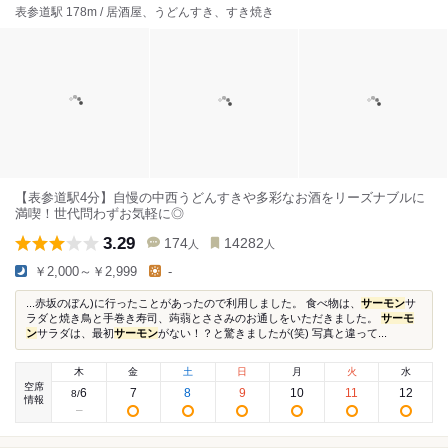
表参道駅 178m / 居酒屋、うどんすき、すき焼き
【表参道駅4分】自慢の中西うどんすきや多彩なお酒をリーズナブルに
満喫！世代問わずお気軽に◎
3.29
174
14282
人
人
￥2,000～￥2,999
-
...赤坂のぼん)に行ったことがあったので利用しました。 食べ物は、
サーモン
サ
ラダと焼き鳥と手巻き寿司、蒟蒻とささみのお通しをいただきました。
サーモ
ン
サラダは、最初
サーモン
がない！？と驚きましたが(笑) 写真と違って...
木
金
土
日
月
火
水
空席
6
7
8
9
10
11
12
8
/
情報