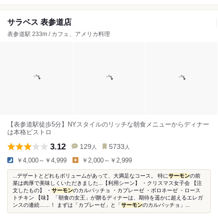
サラベス 表参道店
表参道駅 233m / カフェ、アメリカ料理
【表参道駅徒歩5分】NYスタイルのリッチな朝食メニューからディナー
は本格ビストロ
3.12
129
5733
人
人
￥4,000～￥4,999
￥2,000～￥2,999
...デザートとどれもボリュームがあって、大満足なコース。 特に
サーモン
の前
菜は肉厚で美味しくいただきました...【利用シーン】 ・クリスマス女子会 【注
文したもの】 ・
サーモン
のカルパッチョ ・カプレーゼ ・ボロネーゼ ・ロース
トチキン 【味】 「朝食の女王」が贈るディナーは、期待を遥かに超えるエレガ
ンスの連続……！ まずは「カプレーゼ」と「
サーモン
のカルパッチョ」...