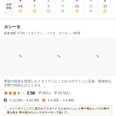
木
金
土
日
月
火
水
空席
6
7
8
9
10
11
12
8
/
情報
カシータ
表参道駅 373m / イタリアン、パスタ、ヨーロッパ料理
季節の味覚を使用したイタリアンとこだわりのワインに舌鼓。開放的な
空間で特別なひとときを…。
3.56
853
55762
人
人
￥10,000～￥14,999
￥4,000～￥4,999
...メインダイニングに通されてスタート 1.かきのジュレ 2.
サーモン
ムースの
サー
モン
巻き
サーモン
のムースをサーモンで巻いて...