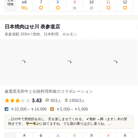
空席
6
7
8
9
10
11
12
8
/
情報
日本焼肉はせ川 表参道店
表参道駅 265m / 焼肉、日本料理、ホルモン
厳選黒毛和牛と伝統料理和食のコラボレーション
3.43
401
19563
人
人
￥10,000～￥14,999
￥5,000～￥5,999
...口の中で突然顔を出し、舌を楽しませてくれる。 ✔︎海鮮 →鱒（ます）木の芽
焼きです。
サーモン
に似てますね、でも脂の乗りは少し違うね。 ...
木
金
土
日
月
火
水