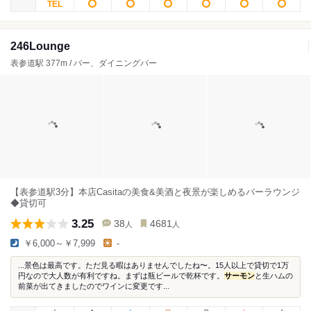
246Lounge
表参道駅 377m / バー、ダイニングバー
【表参道駅3分】本店Casitaの美食&美酒と夜景が楽しめるバーラウンジ
◆貸切可
3.25
38
4681
人
人
￥6,000～￥7,999
-
...景色は最高です。ただ見る暇はありませんでしたね〜。15人以上で貸切で1万
円なので大人数が有利ですね。まずは瓶ビールで乾杯です。
サーモン
と生ハムの
前菜が出てきましたのでワインに変更です...