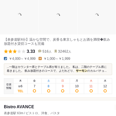
【表参道駅4分】温かな空間で、炭香る東京しゃもとお酒を満喫◆飲み
放題付き貸切コースも完備
3.33
516
32462
人
人
￥4,000～￥4,999
￥1,000～￥1,999
...一階はカウンター席とテーブル席が有りました。 私は、二階のテーブル席に
着きました。 飲み放題付きのコースで、よだれどり、
サーモン
のカルパチョ...
木
金
土
日
月
火
水
空席
6
7
8
9
10
11
12
8
/
情報
Bistro AVANCE
表参道駅 63m / ビストロ、洋食、パスタ