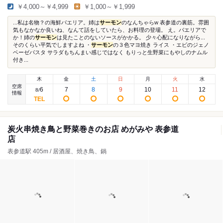
￥4,000～￥4,999
￥1,000～￥1,999
...私は名物？の海鮮パエリア。姉は
サーモン
のなんちゃらw 表参道の裏筋。雰囲
気もなかなか良いね、なんて話をしていたら、お料理の登場。 え。パエリアで
か！姉の
サーモン
は見たことのないソースがかかる。 少々心配になりながら...
そのくらい平気でしますよね ・
サーモン
の３色マヨ焼き ライス ・エビのジェノ
ベーゼパスタ サラダもちんまい感じではなく もりっと生野菜にもやしのナムル
付き...
木
金
土
日
月
火
水
空席
6
7
8
9
10
11
12
8
/
情報
炭火串焼き鳥と野菜巻きのお店 めがみや 表参道
店
表参道駅 405m / 居酒屋、焼き鳥、鍋