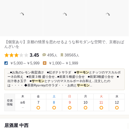
【個室あり】京都の情景を思わせるような和モダンな空間で、京都おば
んざいを
3.45
495
38565
人
人
￥5,000～￥5,999
￥1,000～￥1,999
...■お魚のレモン南蛮漬け ■紅ポテトサラダ ■
サーモン
とナッツのマスカルポ
ーネ白和え ■前菜３種 盛り合せ...■前菜５種盛り合せ ■前菜3種盛り合せ ■
出汁巻き玉子 ■
サーモン
とナッツのマスカルポーネ白和え...注文したの
は・・・・ ◆茶茶Ryu-reyのサラダ・・・お肉と
サーモン
...
木
金
土
日
月
火
水
空席
6
7
8
9
10
11
12
8
/
情報
居酒屋 中西