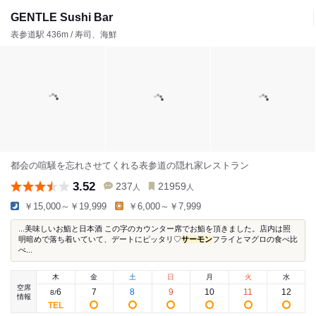
GENTLE Sushi Bar
表参道駅 436m / 寿司、海鮮
都会の喧騒を忘れさせてくれる表参道の隠れ家レストラン
3.52
237
21959
人
人
￥15,000～￥19,999
￥6,000～￥7,999
...美味しいお鮨と日本酒 この字のカウンター席でお鮨を頂きました。店内は照
明暗めで落ち着いていて、デートにピッタリ♡
サーモン
フライとマグロの食べ比
べ...
木
金
土
日
月
火
水
空席
6
7
8
9
10
11
12
8
/
情報