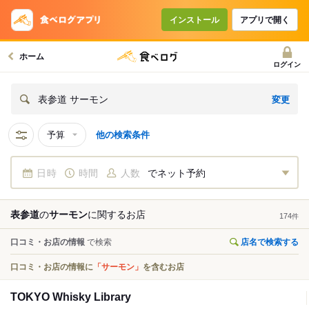
インストール
アプリで開く
ホーム
ログイン
変更
表参道 サーモン
予算
他の検索条件
日時
時間
人数
でネット予約
表参道
の
サーモン
に関する
お店
174
件
口コミ・お店の情報
で検索
店名で検索する
口コミ・お店の情報に
「サーモン」
を含むお店
TOKYO Whisky Library