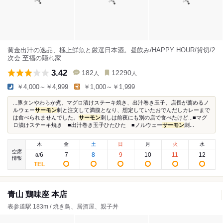
黄金出汁の逸品、極上鮮魚と厳選日本酒。昼飲み/HAPPY HOUR/貸切/2
次会 至福の隠れ家
3.42
182
12290
人
人
￥4,000～￥4,999
￥1,000～￥1,999
...豚タンやわらか煮、マグロ漬けステーキ焼き、出汁巻き玉子、店長が薦めるノ
ルウェー
サーモン
刺と注文して満腹となり、想定していたおでんだしカレーまで
は食べられませんでした。
サーモン
刺しは前夜にも別の店で食べたけど...■マグ
ロ漬けステーキ焼き ■出汁巻き玉子ひたひた ■ノルウェー
サーモン
刺...
木
金
土
日
月
火
水
空席
6
7
8
9
10
11
12
8
/
情報
青山 鶏味座 本店
表参道駅 183m / 焼き鳥、居酒屋、親子丼