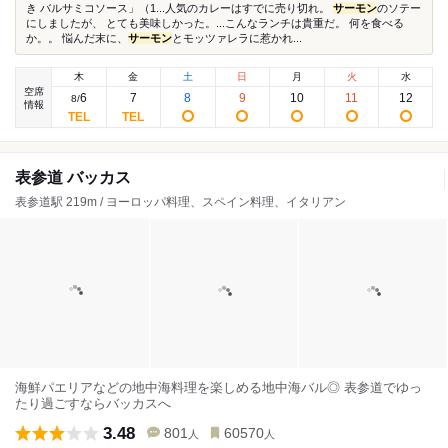
き バルサミコソース」（1...人気のカレーはすでに売り切れ。
サーモン
のソテー
にしましたが、 とても美味しかった。...こんなランチは貴重だ。 何を食べる
か。。 悩んだ末に、
サーモン
とモッツァレラに惹かれ...
木
金
土
日
月
火
水
空席
6
7
8
9
10
11
12
8
/
情報
表参道 バッカス
表参道駅 219m / ヨーロッパ料理、スペイン料理、イタリアン
海鮮パエリアなどの地中海料理を楽しめる地中海バル◎ 表参道でゆっ
たり過ごすならバッカスへ
3.48
801
60570
人
人