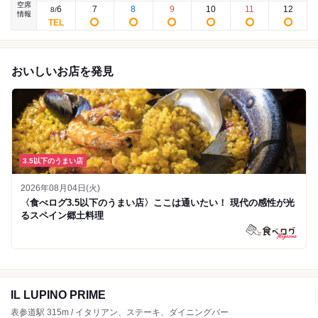
空席
6
7
8
9
10
11
12
8
/
情報
おいしいお店を発見
3.5以下のうまい店
2026年08月04日(火)
〈食べログ3.5以下のうまい店〉ここは通いたい！ 現代の感性が光
るスペイン郷土料理
IL LUPINO PRIME
表参道駅 315m / イタリアン、ステーキ、ダイニングバー