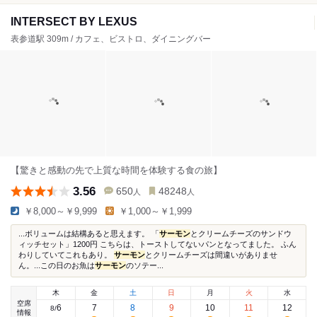
INTERSECT BY LEXUS
表参道駅 309m / カフェ、ビストロ、ダイニングバー
【驚きと感動の先で上質な時間を体験する食の旅】
3.56
650
48248
人
人
￥8,000～￥9,999
￥1,000～￥1,999
...ボリュームは結構あると思えます。 「
サーモン
とクリームチーズのサンドウ
ィッチセット」1200円 こちらは、トーストしてないパンとなってました。 ふん
わりしていてこれもあり。
サーモン
とクリームチーズは間違いがありませ
ん。...この日のお魚は
サーモン
のソテー...
木
金
土
日
月
火
水
空席
6
7
8
9
10
11
12
8
/
情報