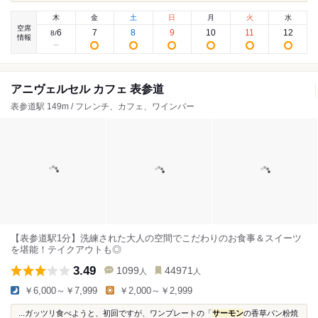
木
金
土
日
月
火
水
空席
6
7
8
9
10
11
12
8
/
情報
アニヴェルセル カフェ 表参道
表参道駅 149m / フレンチ、カフェ、ワインバー
【表参道駅1分】洗練された大人の空間でこだわりのお食事＆スイーツ
を堪能！テイクアウトも◎
3.49
1099
44971
人
人
￥6,000～￥7,999
￥2,000～￥2,999
...ガッツリ食べようと、初回ですが、ワンプレートの「
サーモン
の香草パン粉焼