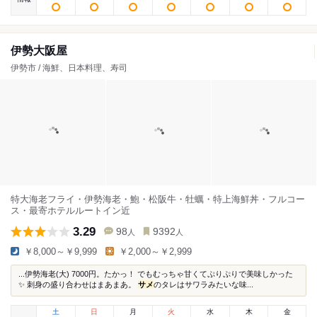
伊勢大阪屋
伊勢市 / 海鮮、日本料理、寿司
特大海老フライ・伊勢海老・鮑・松阪牛・牡蠣・特上海鮮丼・フルコー
ス・最寄ホテルルートイン近
3.29
98
9392
人
人
￥8,000～￥9,999
￥2,000～￥2,999
...伊勢海老(大) 7000円。たかっ！ でもむっちゃ甘くてぷりぷりで美味しかった
✨ 刺身の盛り合わせはまあまあ。
サメ
のタレはサワラみたいな味...
土
日
月
火
水
木
金