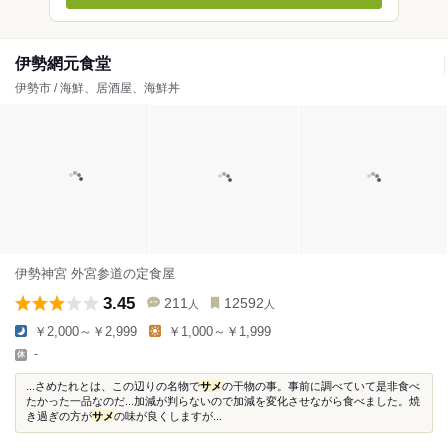
伊勢網元食堂
伊勢市 / 海鮮、居酒屋、海鮮丼
伊勢神宮 外宮参道の定食屋
3.45
211
12592
人
人
￥2,000～￥2,999
￥1,000～￥1,999
-
...さめたれとは、この辺りの名物で
サメ
の干物の事。事前に調べていて是非食べ
たかった一品なのだ...加減が判らないので加減を変化させながら食べました。焼
き過ぎの方が
サメ
の味が良くしますが...