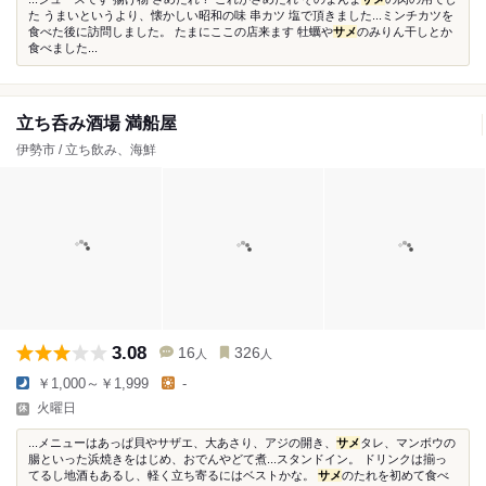
た うまいというより、懐かしい昭和の味 串カツ 塩で頂きました...ミンチカツを
食べた後に訪問しました。 たまにここの店来ます 牡蠣や
サメ
のみりん干しとか
食べました...
立ち呑み酒場 満船屋
伊勢市 / 立ち飲み、海鮮
3.08
16
326
人
人
￥1,000～￥1,999
-
火曜日
...メニューはあっぱ貝やサザエ、大あさり、アジの開き、
サメ
タレ、マンボウの
腸といった浜焼きをはじめ、おでんやどて煮...スタンドイン。 ドリンクは揃っ
てるし地酒もあるし、軽く立ち寄るにはベストかな。
サメ
のたれを初めて食べ