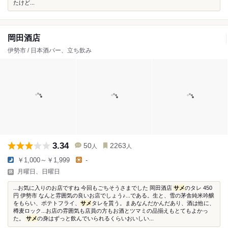
たけど...
岡田酒店
伊勢市 / 日本酒バー、立ち飲み
3.34
50
2263
人
人
￥1,000～￥1,999
-
月曜日、日曜日
...お気に入りのお店ですね 今回もごちそうさまでした 岡田酒店 ️
サメ
のタレ 450
円 伊勢市 なんと雰囲気の良いお店でしょう♪...である。生と、雪の茅舎純米吟醸
をもらい、ポテトフライ、
サメ
タレを貰う。まあなんだかんだあり、酒は他に、
樽麦ロック...お店の雰囲気も店員の方もお酒とツマミの品揃えもとてもよかっ
た。
サメ
の身はずっと飲んでいられるくらいおいしい...