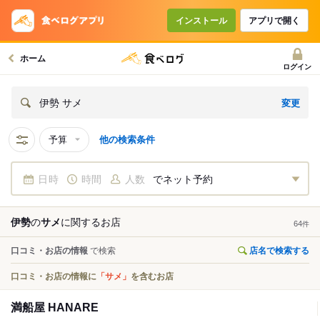
インストール
アプリで開く
ホーム
ログイン
変更
伊勢 サメ
予算
他の検索条件
日時
時間
人数
でネット予約
伊勢
の
サメ
に関する
お店
64
件
口コミ・お店の情報
で検索
店名で検索する
口コミ・お店の情報に
「サメ」
を含むお店
満船屋 HANARE