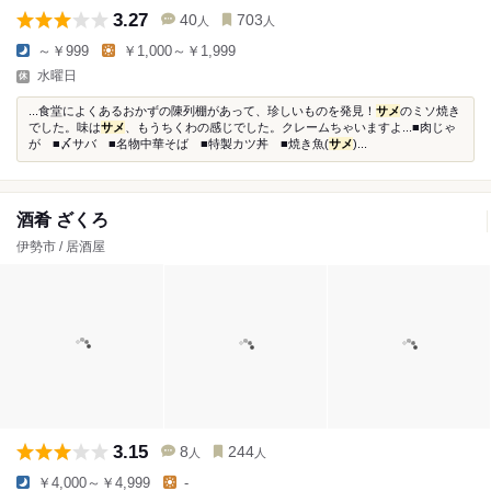
3.27
40
703
人
人
～￥999
￥1,000～￥1,999
水曜日
...食堂によくあるおかずの陳列棚があって、珍しいものを発見！
サメ
のミソ焼き
でした。味は
サメ
、もうちくわの感じでした。クレームちゃいますよ...■肉じゃ
が ■〆サバ ■名物中華そば ■特製カツ丼 ■焼き魚(
サメ
)...
酒肴 ざくろ
伊勢市 / 居酒屋
3.15
8
244
人
人
￥4,000～￥4,999
-