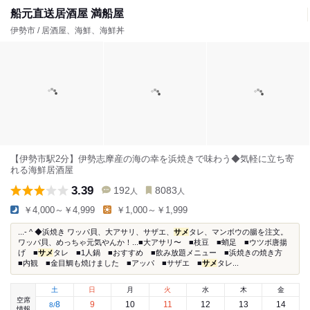
船元直送居酒屋 満船屋
伊勢市 / 居酒屋、海鮮、海鮮丼
【伊勢市駅2分】伊勢志摩産の海の幸を浜焼きで味わう◆気軽に立ち寄
れる海鮮居酒屋
3.39
192
8083
人
人
￥4,000～￥4,999
￥1,000～￥1,999
...- ^ ◆浜焼き ワッパ貝、大アサリ、サザエ、
サメ
タレ、マンボウの腸を注文。
ワッパ貝、めっちゃ元気やんか！...■大アサリ〜 ■枝豆 ■蛸足 ■ウツボ唐揚
げ ■
サメ
タレ ■1人鍋 ■おすすめ ■飲み放題メニュー ■浜焼きの焼き方
■内観 ■金目鯛も焼けました ■アッパ ■サザエ ■
サメ
タレ...
土
日
月
火
水
木
金
空席
8
9
10
11
12
13
14
8
/
情報