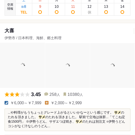
土
日
月
火
水
木
金
空席
8
9
10
11
12
13
14
8
/
情報
大喜
伊勢市 / 日本料理、海鮮、郷土料理
3.45
258
10380
人
人
￥6,000～￥7,999
￥2,000～￥2,999
...や料理がもうちょっとグレード上がるといいかなーという感じです。
サメ
の
たれを頂きました。
サメ
のたれを頂きました。 駅前で立地は抜群...「てこね定
食1500円」 ※伊勢うどん、サザエつぼ焼き、
サメ
のたれは別注文 ○伊勢うどん
コシがなく汁なしのうどん...