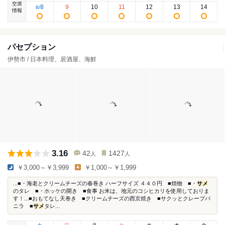
空席
8
9
10
11
12
13
14
8
/
情報
パセプション
伊勢市 / 日本料理、居酒屋、海鮮
3.16
42
1427
人
人
￥3,000～￥3,999
￥1,000～￥1,999
...■・海老とクリームチーズの春巻き ハーフサイズ ４４０円 ■焼物 ■・
サメ
のタレ ■・ホッケの開き ■食事 お米は、地元のコシヒカリを使用しておりま
す！...■おもてなし天巻き ■クリームチーズの西京焼き ■サクッとクレープバ
ニラ ■
サメ
タレ...