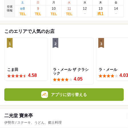
土
日
月
火
水
木
金
空席
8
9
10
11
12
13
14
8
/
情報
1
残
このエリアで人気のお店
1
2
3
こま田
ラ・メール ザ クラシ
ラ・メール
ック
4.58
4.0
4.05
アプリに切り替える
二光堂 寶来亭
伊勢市 / ステーキ、うどん、郷土料理