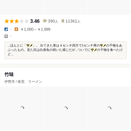
3.46
390
11361
人
人
-
￥1,000～￥1,999
-
...ほんとに「
サメ
」。 出てきた形は４センチ四方で1センチ厚の
サメ
の干物をあ
ぶったもの。見た目は白身魚の焼いた感じだが...ついでに
サメ
の干物を食べたけ
ど...
竹味
伊勢市 / 食堂、ラーメン