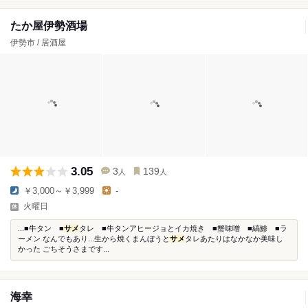
たか屋伊勢酒場
伊勢市 / 居酒屋
3.05
3
139
人
人
￥3,000～￥3,999
-
火曜日
...■牛タン ■
サメ
タレ ■牛タンアヒージョとイカ焼き ■蟹味噌 ■縞鯵 ■ラ
ーメン なんでもあり...生から焼くまんぼうと
サメ
タレあたりはなかなか美味し
かった ごちそうさまです...
海幸