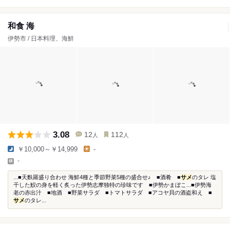
和食 海
伊勢市 / 日本料理、海鮮
3.08
12
112
人
人
￥10,000～￥14,999
-
-
...■天麩羅盛り合わせ 海鮮4種と季節野菜5種の盛合せ♪ ■酒肴 ■
サメ
のタレ 塩
干した鮫の身を軽く炙った伊勢志摩独特の珍味です ■伊勢かまぼこ...■伊勢海
老の赤出汁 ■地酒 ■野菜サラダ ■トマトサラダ ■アコヤ貝の酒盗和え ■
サメ
のタレ...