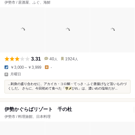
伊勢市 / 居酒屋、ふぐ、海鮮
3.31
40
1924
人
人
￥3,000～￥3,999
-
月曜日
...刺身の盛り合わせに、アカイカ・コロ鯛・てっさ・ふぐ唐揚げなど旨いものづ
くしだ。 さらに、今回初めて食べた「
サメ
ひれ」は、濃いめの塩味だが...
伊勢かぐらばリゾート 千の杜
伊勢市 / 料理旅館、日本料理