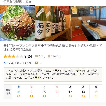
伊勢市 / 居酒屋、海鮮
◆17時オープン！全席個室◆伊勢志摩の新鮮な魚介をお造りや浜焼きで
味わえる海鮮居酒屋
3.24
36
1545
人
人
￥4,000～￥4,999
-
...・カマスの開き ・あじの開き ・たこ ・
サメ
タレみりん ・
サメ
タレ塩 ・太刀
魚みりん ・太刀魚骨みりん ・ニギス...伊勢参宮の帰路に伺いました。浜焼(アッ
パ貝・サザエ・ニギス・
サメ
タレ等)と...
土
日
月
火
水
木
金
空席
8
9
10
11
12
13
14
8
/
情報