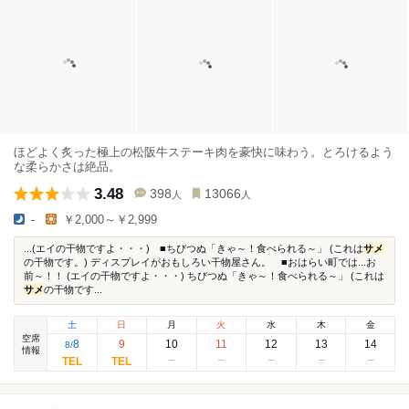
ほどよく炙った極上の松阪牛ステーキ肉を豪快に味わう。とろけるよう
な柔らかさは絶品。
3.48
398
13066
人
人
-
￥2,000～￥2,999
...(エイの干物ですよ・・・) ■ちびつぬ「きゃ～！食べられる～」 (これは
サメ
の干物です。) ディスプレイがおもしろい干物屋さん。 ■おはらい町では...お
前～！！ (エイの干物ですよ・・・) ちびつぬ「きゃ～！食べられる～」 (これは
サメ
の干物です...
土
日
月
火
水
木
金
空席
8
9
10
11
12
13
14
8
/
情報