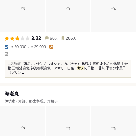
3.22
50
285
人
人
￥20,000～￥29,999
-
-
...天麩羅（海老、ハゼ、さつまいも、カボチャ） 抹茶塩 留椀 あおさの味噌汁 香
物 三種盛 御飯 神楽御饌御飯（アサリ、山菜、
サメ
の干物） 甘味 季節の水菓子
（プリン...
海老丸
伊勢市 / 海鮮、郷土料理、海鮮丼