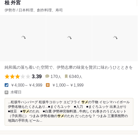
桂 外宮
伊勢市 / 日本料理、創作料理、寿司
純和風の落ち着いた空間で、伊勢志摩の味覚を贅沢に味わうひとときを
3.39
170
6340
人
人
￥4,000～￥4,999
￥1,000～￥1,999
水曜日
...松坂牛ハンバーグ 松坂牛コロッケ エビフライ
サメ
の干物 イセシマハイボール
伊勢名物もたくさんあり...■まぐろユッケ ■入刀 ■まぐろユッケ 出来上がり
■枝豆 ■
サメ
のたれ ■白鷹 伊勢神宮御料酒...牛肉しぐれ巻きのうどんセット
（子供用に） つまみ 伊勢名物の
サメ
のたれ だったかな？ つまみ 三重県熊野の
地鶏の手羽先 ビール...