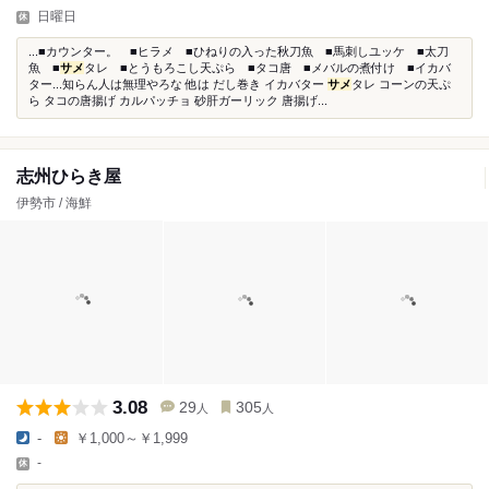
日曜日
...■カウンター。 ■ヒラメ ■ひねりの入った秋刀魚 ■馬刺しユッケ ■太刀
魚 ■
サメ
タレ ■とうもろこし天ぷら ■タコ唐 ■メバルの煮付け ■イカバ
ター...知らん人は無理やろな 他は だし巻き イカバター
サメ
タレ コーンの天ぷ
ら タコの唐揚げ カルパッチョ 砂肝ガーリック 唐揚げ...
志州ひらき屋
伊勢市 / 海鮮
3.08
29
305
人
人
-
￥1,000～￥1,999
-