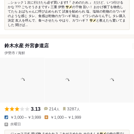
...ショック ⤵ 次に行けたら必ず買います❗『 さめのたれ 』 だけど、いつ行ける
かな ??? ごちそうさまです♪ 三重 伊勢
サメ
の干物 旨い！ おかげ横丁を物色し
てたら おばちゃんに呼び止められて 試食を勧められ 塩、塩味の乾物のカワハギ
のような感じ タレ、食感は乾物のカワハギ 味は、イワシのみりん干し タレ購入
決定 友人を呼んで、食べさせたら やはり、カワハギ？
サメ
と教えたら驚いてま
した 聞けば...
鈴木水産 外宮参道店
伊勢市 / 海鮮
3.13
214
3287
人
人
￥3,000～￥3,999
￥1,000～￥1,999
水曜日
...ジュースです 揚げ物 さめたれ？ これがさめたれ そのまんま
サメ
の肉の用でし