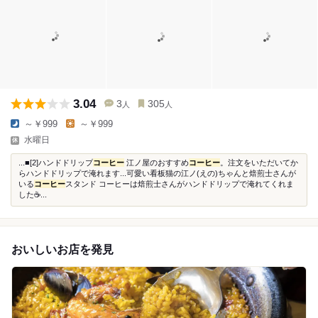
3.04
3
305
人
人
～￥999
～￥999
水曜日
...■[2]ハンドドリップ
コーヒー
江ノ屋のおすすめ
コーヒー
。注文をいただいてか
らハンドドリップで淹れます...可愛い看板猫の江ノ(えの)ちゃんと焙煎士さんが
いる
コーヒー
スタンド コーヒーは焙煎士さんがハンドドリップで淹れてくれま
した☕️...
おいしいお店を発見