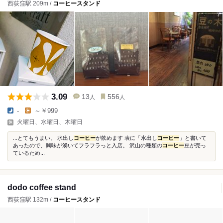
西荻窪駅 209m /
コーヒースタンド
3.09
13
556
人
人
-
～￥999
火曜日、水曜日、木曜日
...とてもうまい。 水出し
コーヒー
が飲めます 表に「水出し
コーヒー
」と書いて
あったので、興味が湧いてフラフラっと入店。 沢山の種類の
コーヒー
豆が売っ
ているため...
dodo coffee stand
西荻窪駅 132m /
コーヒースタンド