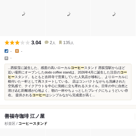
3.04
2
135
人
人
-
-
-
...西荻窪に誕生した、感度の高いローカル
コーヒー
スタンド 西荻窪駅からほど
近い場所にオープンしたdodo coffee standは、2026年4月に誕生した注目の
コー
ヒー
スタンド。もともと吉祥寺で営業していた人気店が移転し、よりローカルに
根付いた一軒として再スタートしている。 店はコンパクトながらも洗練された
空気感で、テイクアウトを中心に気軽に立ち寄れるスタイル。日常の中に自然と
溶け込む距離感が心地よく、朝の一杯やちょっとしたブレイクにちょうどいい存
在。 提供される
コーヒー
はシンプルながら完成度が高く...
善福寺珈琲 江ノ屋
杉並区 /
コーヒースタンド