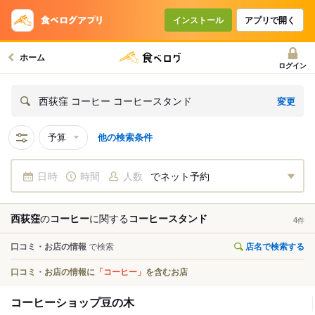
インストール
アプリで開く
ホーム
ログイン
変更
西荻窪 コーヒー コーヒースタンド
予算
他の検索条件
日時
時間
人数
でネット予約
西荻窪
の
コーヒー
に関する
コーヒースタンド
4
件
口コミ・お店の情報
で検索
店名で検索する
口コミ・お店の情報に
「コーヒー」
を含むお店
コーヒーショップ豆の木