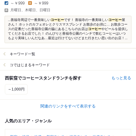
～￥999
～￥999
月曜日、木曜日、日曜日
...善福寺周辺で一番美味しい
コーヒー
です！ 善福寺の一番美味しい
コーヒー
屋
さん！ ホットのカフェオレとクリスマスブレンド お散歩のお供に… お散歩コー
スの定番だった善福寺公園の脇にあるこちらのお店は
コーヒー
やビールを提供し
てくださるお店でした！ のんびりと善福寺公園のベンチで飲むコーヒーはいつ
もより美味しいんだなあ…最近は行けてないけどまた行きたい思い出のお店！...
キーワード一覧
コではじまるキーワード
西荻窪でコーヒースタンドランチを探す
もっと見る
～1,000円
関連のリンクをすべて表示する
人気のエリア・ジャンル