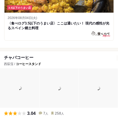
3.5以下のうまい店
2026年08月04日(火)
〈食べログ3.5以下のうまい店〉ここは通いたい！ 現代の感性が光
るスペイン郷土料理
チャバコーヒー
西荻窪 /
コーヒースタンド
3.04
7
258
人
人