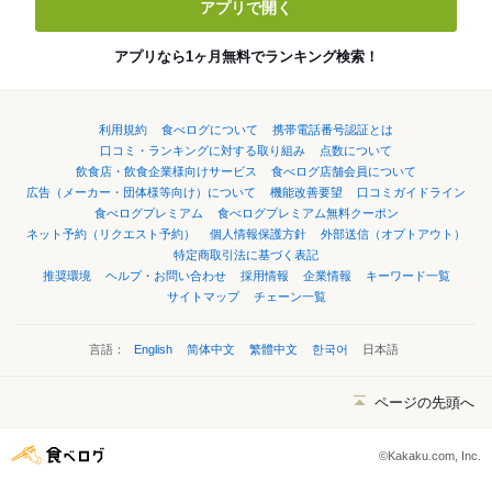
アプリで開く
アプリなら1ヶ月無料でランキング検索！
利用規約
食べログについて
携帯電話番号認証とは
口コミ・ランキングに対する取り組み
点数について
飲食店・飲食企業様向けサービス
食べログ店舗会員について
広告（メーカー・団体様等向け）について
機能改善要望
口コミガイドライン
食べログプレミアム
食べログプレミアム無料クーポン
ネット予約（リクエスト予約）
個人情報保護方針
外部送信（オプトアウト）
特定商取引法に基づく表記
推奨環境
ヘルプ・お問い合わせ
採用情報
企業情報
キーワード一覧
サイトマップ
チェーン一覧
言語：
English
简体中文
繁體中文
한국어
日本語
ページの先頭へ
©Kakaku.com, Inc.