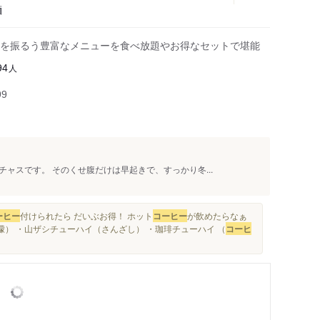
麺
を振るう豊富なメニューを食べ放題やお得なセットで堪能
人
94
99
ャスです。 そのくせ腹だけは早起きで、すっかり冬...
ーヒー
付けられたら だいぶお得！ ホット
コーヒー
が飲めたらなぁ
檬） ・山ザシチューハイ（さんざし） ・珈琲チューハイ （
コーヒ