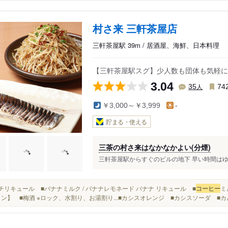
村さ来 三軒茶屋店
三軒茶屋駅 39m / 居酒屋、海鮮、日本料理
【三軒茶屋駅スグ】少人数も団体も気軽に
3.04
人
35
74
￥3,000～￥3,999
-
貯まる・使える
三茶の村さ来はなかなかよい(分煙)
三軒茶屋駅からすぐのビルの地下 早い時間はゆっ
ピーチリキュール ■バナナミルク / バナナレモネード バナナ リキュール ■
コーヒー
ミ
イン】 ■梅酒 ※ロック、水割り、お湯割り...■カシスオレンジ ■カシスソーダ ■