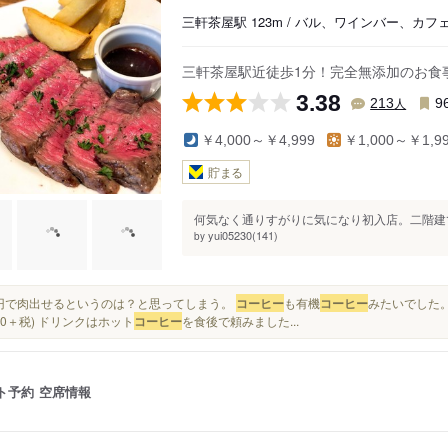
三軒茶屋駅 123m / バル、ワインバー、カフ
三軒茶屋駅近徒歩1分！完全無添加のお食
3.38
人
213
9
￥4,000～￥4,999
￥1,000～￥1,9
貯まる
何気なく通りすがりに気になり初入店。二階建て
yui05230(141)
by
880円で肉出せるというのは？と思ってしまう。
コーヒー
も有機
コーヒー
みたいでした。
880＋税) ドリンクはホット
コーヒー
を食後で頼みました...
ト予約
空席情報