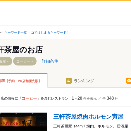
キーワード一覧
コではじまるキーワード
ー
軒茶屋のお店
詳細条件
茶屋
コーヒー
標準
ランキング
【予約・PR店舗優先順】
駅
駅
コーヒー
お店の情報に「
」を含むレストラン
1
～
20
件を表示
／
全
348
件
三軒茶屋焼肉ホルモン寅屋
三軒茶屋駅 144m / 焼肉、ホルモン、居酒屋