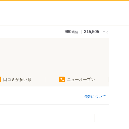
｜
980
315,505
店舗
口コミ
口コミが多い順
ニューオープン
点数について