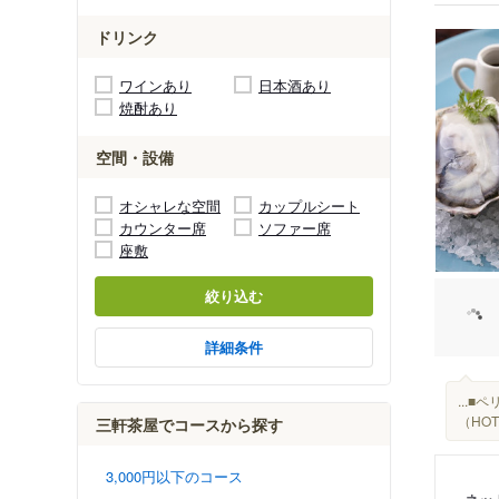
ドリンク
ワインあり
日本酒あり
焼酎あり
空間・設備
オシャレな空間
カップルシート
カウンター席
ソファー席
座敷
絞り込む
詳細条件
...
（HOT
三軒茶屋でコースから探す
3,000円以下のコース