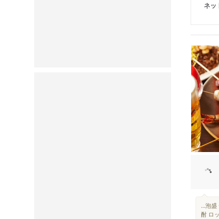
ネッ
...
酎 ロッ