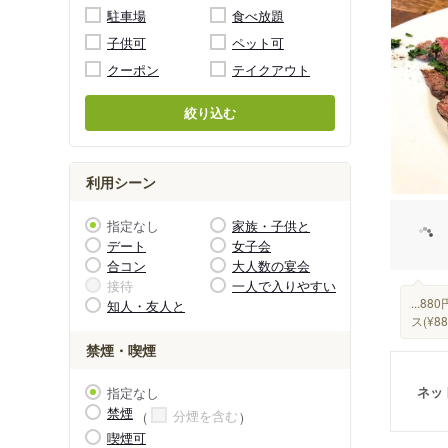
駐車場
食べ放題
子供可
ペット可
クーポン
テイクアウト
絞り込む
利用シーン
指定なし
家族・子供と
デート
女子会
合コン
大人数の宴会
接待
一人で入りやすい
...
知人・友人と
ス(¥
禁煙・喫煙
ネッ
指定なし
禁煙
分煙を含む
喫煙可