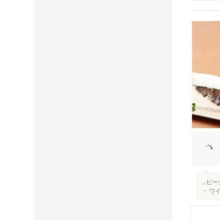
...
・ ワ