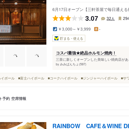
6月17日オープン【三軒茶屋で毎日通え
3.07
人
32
29
￥3,000～￥3,999
-
貯まる・使える
コスパ最強★絶品ホルモン焼肉！
三茶に新しくオープンした美味しい焼肉店がある
みみぱんちょ(597)
by
■角ハイボール ■富士ハイボール ■コークハイボール ■ジンジャーハイボール ■サ
ト予約
空席情報
RAINBOW CAFE＆WINE D