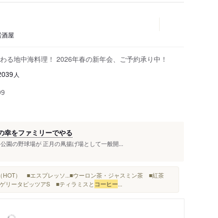
居酒屋
る地中海料理！ 2026年春の新年会、ご予約承り中！
人
2039
99
海の幸をファミリーでやる
園の野球場が 正月の凧揚げ場として一般開...
（HOT） ■エスプレッソ...■ウーロン茶・ジャスミン茶 ■紅茶
■マルゲリータピッツアS ■ティラミスと
コーヒー
...