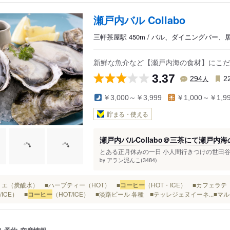
瀬戸内バル Collabo
三軒茶屋駅 450m / バル、ダイニングバー、
新鮮な魚介など【瀬戸内海の食材】にこだわ
3.37
人
294
2
￥3,000～￥3,999
￥1,000～￥1,9
貯まる・使える
瀬戸内バルCollabo＠三茶にて瀬戸内
とある正月休みの一日 小人間行きつけの世田谷公
アラン泥んこ(3484)
by
■ペリエ（炭酸水） ■ハーブティー（HOT） ■
コーヒー
（HOT・ICE） ■カフェラテ
/ICE） ■
コーヒー
（HOT/ICE） ■淡路ビール 各種 ■テッレジェヌイーネ...