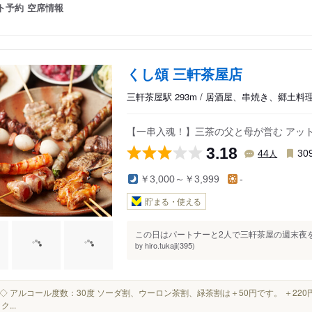
ト予約
空席情報
くし頌 三軒茶屋店
三軒茶屋駅 293m / 居酒屋、串焼き、郷土料
【一串入魂！】三茶の父と母が営む アッ
3.18
人
44
30
￥3,000～￥3,999
-
貯まる・使える
この日はパートナーと2人で三軒茶屋の週末夜を
hiro.tukaji(395)
by
泡盛 ◇ アルコール度数：30度 ソーダ割、ウーロン茶割、緑茶割は＋50円です。 ＋2
ク...