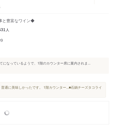
ェ
事と豊富なワイン◆
人
631
99
になっているようで、1階のカウンター席に案内されま...
普通に美味しかったです。 1階カウンター...■石鍋チーズタコライ