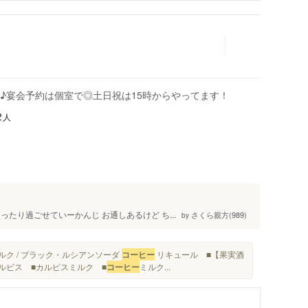
♪宴会予約は個室で◎土日祝は15時からやってます！
人
2
たり過ごせていーかんじ お通しあるけど ち...
さくら親方(989)
by
ルク / ブラック・ルシアンソーダ
コーヒー
リキュール ■【果実酒
カルビス ■カルピスミルク ■
コーヒー
ミルク...