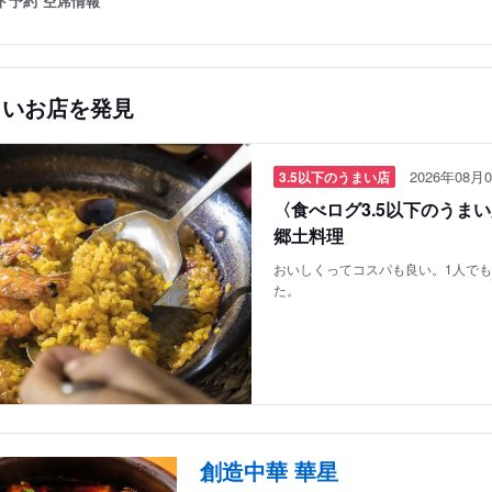
ト予約
空席情報
しいお店を発見
2026年08月0
3.5以下のうまい店
〈食べログ3.5以下のうま
郷土料理
おいしくってコスパも良い。1人で
た。
創造中華 華星