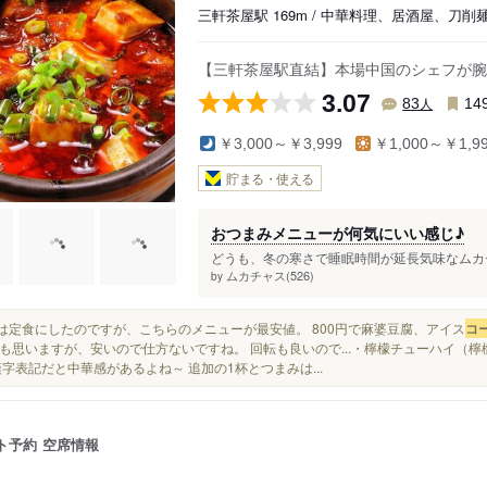
三軒茶屋駅 169m / 中華料理、居酒屋、刀削
【三軒茶屋駅直結】本場中国のシェフが腕
3.07
人
83
14
￥3,000～￥3,999
￥1,000～￥1,9
貯まる・使える
おつまみメニューが何気にいい感じ♪
どうも、冬の寒さで睡眠時間が延長気味なムカチ
ムカチャス(526)
by
今日は定食にしたのですが、こちらのメニューが最安値。 800円で麻婆豆腐、アイス
コ
も思いますが、安いので仕方ないですね。 回転も良いので...・檸檬チューハイ（檸
漢字表記だと中華感があるよね～ 追加の1杯とつまみは...
ト予約
空席情報