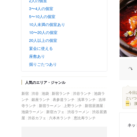
2人の個室
3〜4人の個室
5〜10人の個室
10人未満の個室あり
10〜20人の個室
20人以上の個室
宴会に使える
座敷あり
掘りごたつあり
人気のエリア・ジャンル
...
新宿
渋谷
池袋
新宿ランチ
渋谷ランチ
池袋ラ
といつ
ンチ
銀座ランチ
表参道ランチ
浅草ランチ
吉祥
ー
） 
寺ランチ
新宿ラーメン
上野ランチ
新宿居酒屋
池袋ラーメン
新宿カフェ
渋谷ラーメン
渋谷居酒
屋
渋谷カフェ
六本木ランチ
恵比寿ランチ
ネッ