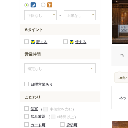
～
Vポイント
貯まる
使える
営業時間
...
日曜営業あり
こだわり
ネッ
個室
半個室を含む
飲み放題
3時間以上
カード可
貸切可