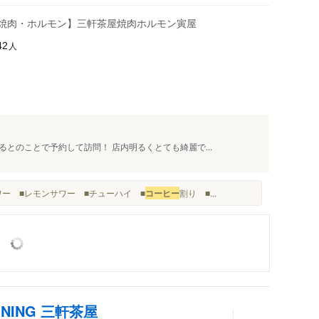
る焼肉・ホルモン】三軒茶屋焼肉ホルモン寅屋
人
42
とのことで予約して訪問！ 店内明るくとても綺麗で...
ワー ■レモンサワー ■チューハイ ■
コーヒー
割り ■...
INING 三軒茶屋