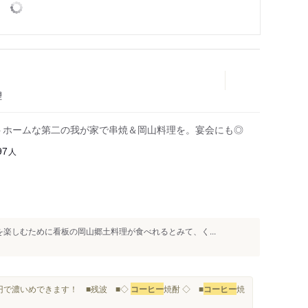
理
トホームな第二の我が家で串焼＆岡山料理を。宴会にも◎
人
97
楽しむために看板の岡山郷土料理が食べれるとみて、く...
20円で濃いめできます！ ■残波 ■◇
コーヒー
焼酎 ◇ ■
コーヒー
焼