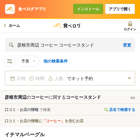
インストール
アプリで開く
ホーム
ログイン
変更
彦根市周辺 コーヒー コーヒースタンド
予算
他の検索条件
日時
時間
人数
でネット予約
彦根市周辺
の
コーヒー
に関する
コーヒースタンド
4
件
口コミ・お店の情報
で検索
店名で検索する
口コミ・お店の情報に
「コーヒー」
を含むお店
イチマルベーグル