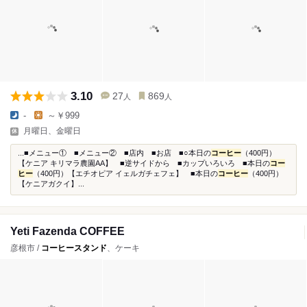
3.10
27
869
人
人
-
～￥999
月曜日、金曜日
...■メニュー① ■メニュー② ■店内 ■お店 ■○本日の
コーヒー
（400円）
【ケニア キリマラ農園AA】 ■逆サイドから ■カップいろいろ ■本日の
コー
ヒー
（400円）【エチオピア イェルガチェフェ】 ■本日の
コーヒー
（400円）
【ケニアガクイ】...
Yeti Fazenda COFFEE
彦根市 /
コーヒースタンド
、ケーキ