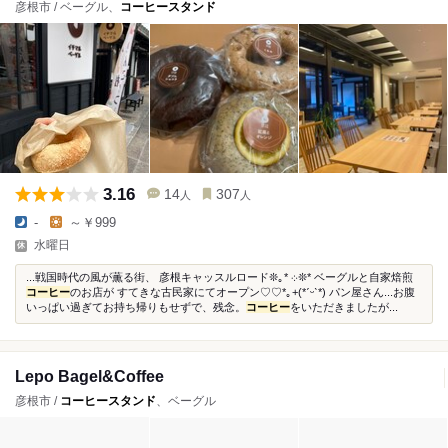
彦根市 / ベーグル、
コーヒースタンド
3.16
14
307
人
人
-
～￥999
水曜日
...戦国時代の風が薫る街、 彦根キャッスルロード❊｡* ܀❊* ベーグルと自家焙煎
コーヒー
のお店が すてきな古民家にてオープン♡♡*｡+(*ˊᵕˋ*) パン屋さん...お腹
いっぱい過ぎてお持ち帰りもせずで、残念。
コーヒー
をいただきましたが...
Lepo Bagel&Coffee
彦根市 /
コーヒースタンド
、ベーグル