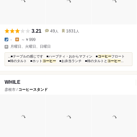
3.21
49
1831
人
人
-
～￥999
月曜日、火曜日、日曜日
...■テーブルの感じです ■ハーブティ・おからマフィン ■
コーヒー
フロート
■柿のタルト ■ホット
コーヒー
■お弁当ランチ ■柿のタルトと
コーヒー
...
WHILE
彦根市 /
コーヒースタンド