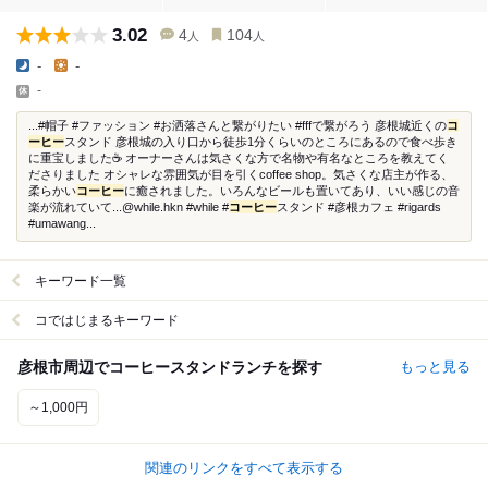
3.02
4
104
人
人
-
-
-
...#帽子 #ファッション #お洒落さんと繋がりたい #fffで繋がろう 彦根城近くの
コ
ーヒー
スタンド 彦根城の入り口から徒歩1分くらいのところにあるので食べ歩き
に重宝しました☕️ オーナーさんは気さくな方で名物や有名なところを教えてく
ださりました オシャレな雰囲気が目を引くcoffee shop。気さくな店主が作る、
柔らかい
コーヒー
に癒されました。いろんなビールも置いてあり、いい感じの音
楽が流れていて...@while.hkn #while #
コーヒー
スタンド #彦根カフェ #rigards
#umawang...
キーワード一覧
コではじまるキーワード
彦根市周辺でコーヒースタンドランチを探す
もっと見る
～1,000円
関連のリンクをすべて表示する