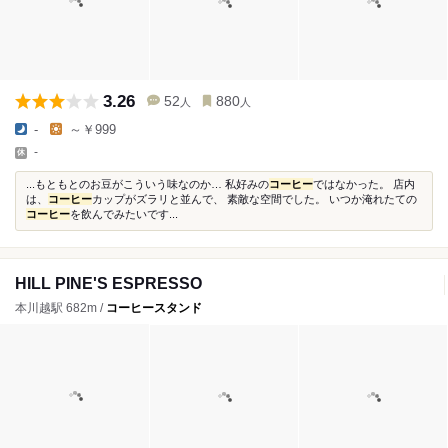
3.26
52
880
人
人
-
～￥999
-
...もともとのお豆がこういう味なのか… 私好みの
コーヒー
ではなかった。 店内
は、
コーヒー
カップがズラリと並んで、 素敵な空間でした。 いつか淹れたての
コーヒー
を飲んでみたいです...
HILL PINE'S ESPRESSO
本川越駅 682m /
コーヒースタンド