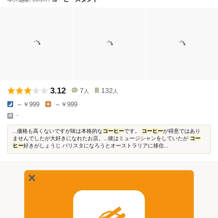
3.12
7
132
人
人
～￥999
～￥999
-
...価格も高くないですが味は本格的な
コーヒー
です。
コーヒー
が得意ではあり
ませんでしたが大好きになれたお店。...彼はミュージシャンをしていたが
コー
ヒー
好きがしょうじ バリスタになろうとオーストラリアに移住...