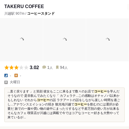
TAKERU COFFEE
川越駅 907m /
コーヒースタンド
3.02
1
94
人
人
-
-
火曜日
...直ぐ戻ります 」と笑顔 彼女もここに来るまで数々のお店で
コーヒー
を学んだ
そうなので 是非飲んでみたくなり「 カフェラテ...この感動はオチャノバ以来か
もしれない それから
コーヒー
の話 ラテアートの話をしながら楽しい時間を過ご
し...アナウンスエイションの招き 観光地川越で
コーヒー
を飲むのには選択が必
要だ 旅での一服や買い物の途中にまったりするなど千差万別の使い方が出来る
そんなカフェ 喫茶店が川越には満載で今ではコアなコーヒー好きも大勢やって
来ているが...