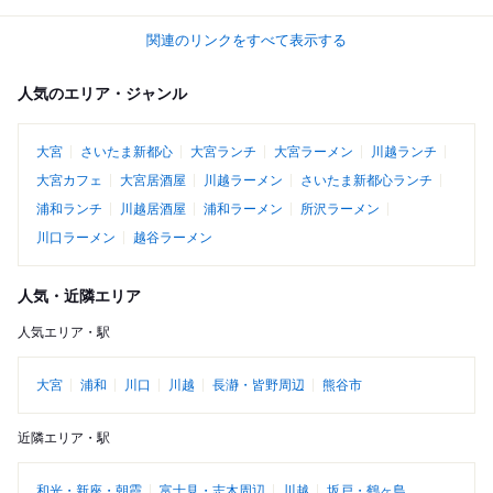
関連のリンクをすべて表示する
人気のエリア・ジャンル
大宮
さいたま新都心
大宮ランチ
大宮ラーメン
川越ランチ
大宮カフェ
大宮居酒屋
川越ラーメン
さいたま新都心ランチ
浦和ランチ
川越居酒屋
浦和ラーメン
所沢ラーメン
川口ラーメン
越谷ラーメン
人気・近隣エリア
人気エリア・駅
大宮
浦和
川口
川越
長瀞・皆野周辺
熊谷市
近隣エリア・駅
和光・新座・朝霞
富士見・志木周辺
川越
坂戸・鶴ヶ島