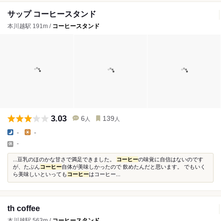
サップ コーヒースタンド
本川越駅 191m /
コーヒースタンド
3.03
6
139
人
人
-
-
-
...豆乳のほのかな甘さで満足できました。
コーヒー
の味覚に自信はないのです
が、たぶん
コーヒー
自体が美味しかったので 飲めたんだと思います。 でもいく
ら美味しいといっても
コーヒー
はコーヒー...
th coffee
本川越駅 563m /
コーヒースタンド