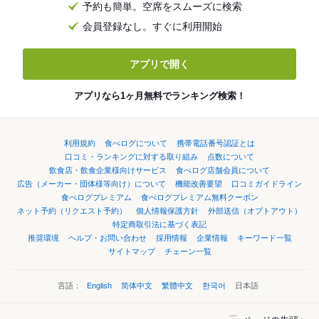
予約も簡単。空席をスムーズに検索
会員登録なし。すぐに利用開始
アプリで開く
アプリなら1ヶ月無料でランキング検索！
利用規約
食べログについて
携帯電話番号認証とは
口コミ・ランキングに対する取り組み
点数について
飲食店・飲食企業様向けサービス
食べログ店舗会員について
広告（メーカー・団体様等向け）について
機能改善要望
口コミガイドライン
食べログプレミアム
食べログプレミアム無料クーポン
ネット予約（リクエスト予約）
個人情報保護方針
外部送信（オプトアウト）
特定商取引法に基づく表記
推奨環境
ヘルプ・お問い合わせ
採用情報
企業情報
キーワード一覧
サイトマップ
チェーン一覧
言語：
English
简体中文
繁體中文
한국어
日本語