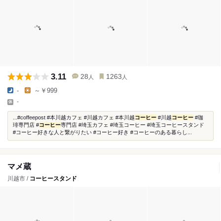
3.11
28
1263
人
人
-
～￥999
-
...#coffeepost #本川越カフェ #川越カフェ #本川越
コーヒー
#川越
コーヒー
#珈
琲専門店 #
コーヒー
専門店 #埼玉カフェ #埼玉コーヒー #埼玉コーヒースタンド
#コーヒー好きな人と繋がりたい #コーヒー好き #コーヒーのある暮らし...
マメ蔵
川越市 /
コーヒースタンド