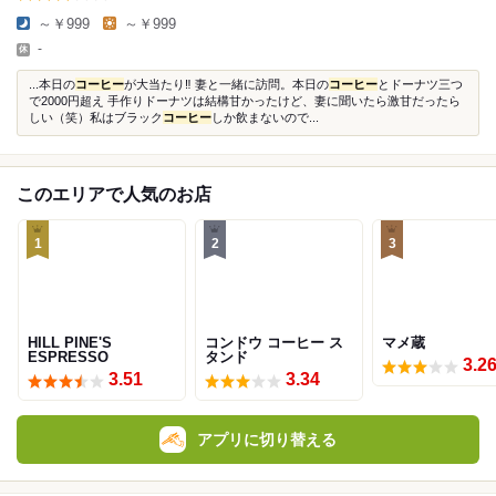
～￥999
～￥999
-
...本日の
コーヒー
が大当たり‼️ 妻と一緒に訪問。本日の
コーヒー
とドーナツ三つ
で2000円超え 手作りドーナツは結構甘かったけど、妻に聞いたら激甘だったら
しい（笑）私はブラック
コーヒー
しか飲まないので...
このエリアで人気のお店
1
2
3
HILL PINE'S
コンドウ コーヒー ス
マメ蔵
ESPRESSO
タンド
3.2
3.51
3.34
アプリに切り替える