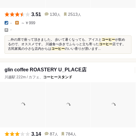
3.51
130
2513
人
人
-
～￥999
-
...外の席で座って頂きました。 歩いて暑くなっても、アイスと
コーヒー
が飲め
るので、オススメです。 川越食べ歩きでふらっと立ち寄った
コーヒー
店です。
古民家風の小さな店内からは
コーヒー
のいい香りが漂います...
glin coffee ROASTERY U_PLACE店
川越駅 222m / カフェ、
コーヒースタンド
3.14
87
784
人
人