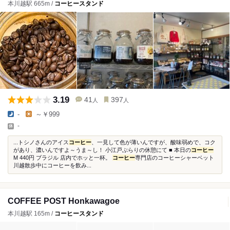
本川越駅 665m /
コーヒースタンド
3.19
41
397
人
人
-
～￥999
-
...トシノさんのアイス
コーヒー
、一見して色が薄いんですが、酸味弱めで、コク
があり、濃いんですよ～うま～し！ 小江戸ぶらりの休憩にて ■ 本日の
コーヒー
M 440円 ブラジル 店内でホッと一杯。
コーヒー
専門店のコーヒーシャーベット
川越散歩中にコーヒーを飲み...
COFFEE POST Honkawagoe
本川越駅 165m /
コーヒースタンド