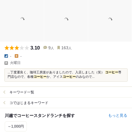
3.10
9
163
人
人
-
-
火曜日
...丁度運良く、珈琲工房楽がありましたので、入店しました（笑）
コーヒー
専
門店なので、各種
コーヒー
か、アイス
コーヒー
のみなので...
キーワード一覧
コではじまるキーワード
川越でコーヒースタンドランチを探す
もっと見る
～1,000円