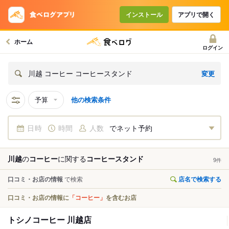
インストール
アプリで開く
ホーム
ログイン
変更
川越 コーヒー コーヒースタンド
予算
他の検索条件
日時
時間
人数
でネット予約
川越
の
コーヒー
に関する
コーヒースタンド
9
件
口コミ・お店の情報
で検索
店名で検索する
口コミ・お店の情報に
「コーヒー」
を含むお店
トシノコーヒー 川越店