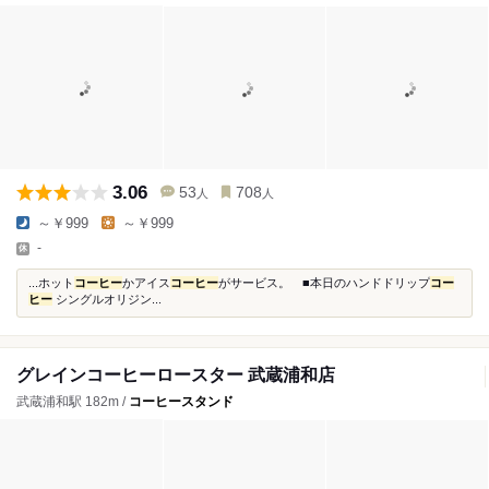
3.06
53
708
人
人
～￥999
～￥999
-
...ホット
コーヒー
かアイス
コーヒー
がサービス。 ■本日のハンドドリップ
コー
ヒー
シングルオリジン...
グレインコーヒーロースター 武蔵浦和店
武蔵浦和駅 182m /
コーヒースタンド