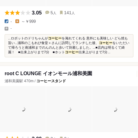
3.05
5
141
人
人
-
～￥999
-
...ロボットのドリちゃんが
コーヒー
を淹れてくれる 意外にも美味しい どら焼も
旨い...浦和のこもれび食堂＋さんに訪問してランチした後、
コーヒー
をいただい
て帰ろうと南浦和までのんのんと歩いて到着しました。...■店内は明るくて綺
麗！ ■出来上がりまで7分 ■ホット
コーヒー
出来上がりまで7分...
root C LOUNGE イオンモール浦和美園
浦和美園駅 470m /
コーヒースタンド