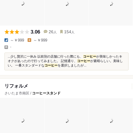
3.06
26
154
人
人
～￥999
～￥999
-
...少し贅沢に一休み 以前別の店舗に行った際にも、
コーヒー
が美味しかったキ
オクがあったので行ってみました。 記憶通り、
コーヒー
が素晴らしい。美味し
い。 一番スタンダードな
コーヒー
を選択しましたが...
リフォルメ
さいたま市南区 /
コーヒースタンド