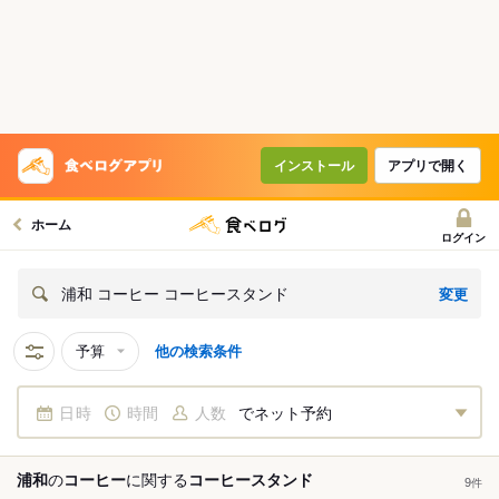
インストール
アプリで開く
ホーム
ログイン
変更
浦和 コーヒー コーヒースタンド
予算
他の検索条件
日時
時間
人数
でネット予約
浦和
の
コーヒー
に関する
コーヒースタンド
9
件