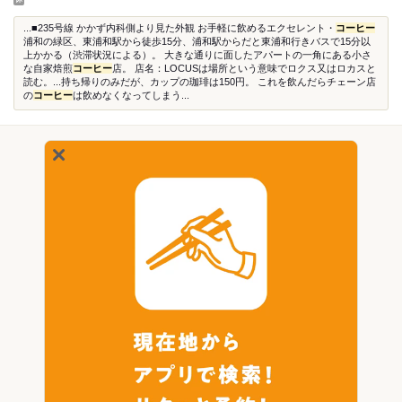
...■235号線 かかず内科側より見た外観 お手軽に飲めるエクセレント・
コーヒー
浦和の緑区、東浦和駅から徒歩15分、浦和駅からだと東浦和行きバスで15分以
上かかる（渋滞状況による）。 大きな通りに面したアパートの一角にある小さ
な自家焙煎
コーヒー
店。 店名：LOCUSは場所という意味でロクス又はロカスと
読む。...持ち帰りのみだが、カップの珈琲は150円。 これを飲んだらチェーン店
の
コーヒー
は飲めなくなってしまう...