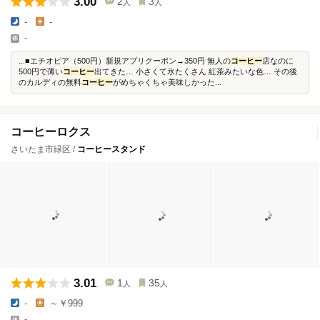
3.00
2
3
人
人
-
-
-
...■エチオピア（500円）新規アプリクーポン→350円 無人の
コーヒー
店なのに
500円で薄い
コーヒー
出てきた… 小さくて氷たくさん 紅茶みたいな色… その後
のカルディの無料
コーヒー
がめちゃくちゃ美味しかった...
コーヒーロクス
さいたま市緑区 /
コーヒースタンド
3.01
1
35
人
人
-
～￥999
-