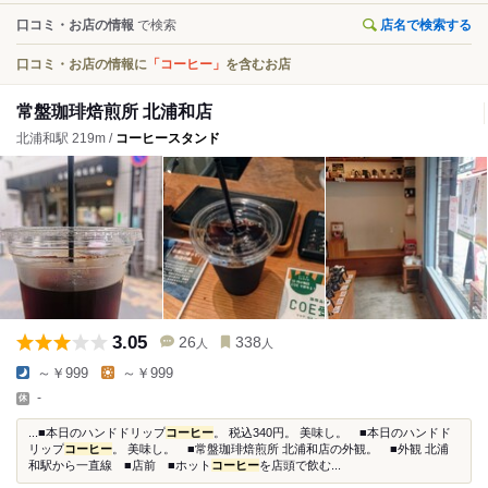
口コミ・お店の情報
で検索
店名で検索する
口コミ・お店の情報に
「コーヒー」
を含むお店
常盤珈琲焙煎所 北浦和店
北浦和駅 219m /
コーヒースタンド
3.05
26
338
人
人
～￥999
～￥999
-
...■本日のハンドドリップ
コーヒー
。 税込340円。 美味し。 ■本日のハンドド
リップ
コーヒー
。 美味し。 ■常盤珈琲焙煎所 北浦和店の外観。 ■外観 北浦
和駅から一直線 ■店前 ■ホット
コーヒー
を店頭で飲む...