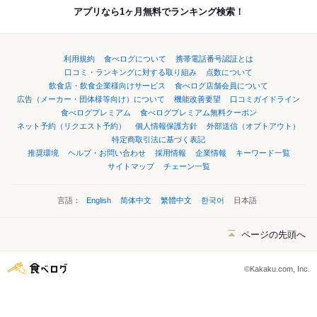
アプリなら1ヶ月無料でランキング検索！
利用規約
食べログについて
携帯電話番号認証とは
口コミ・ランキングに対する取り組み
点数について
飲食店・飲食企業様向けサービス
食べログ店舗会員について
広告（メーカー・団体様等向け）について
機能改善要望
口コミガイドライン
食べログプレミアム
食べログプレミアム無料クーポン
ネット予約（リクエスト予約）
個人情報保護方針
外部送信（オプトアウト）
特定商取引法に基づく表記
推奨環境
ヘルプ・お問い合わせ
採用情報
企業情報
キーワード一覧
サイトマップ
チェーン一覧
言語：
English
简体中文
繁體中文
한국어
日本語
ページの先頭へ
©Kakaku.com, Inc.