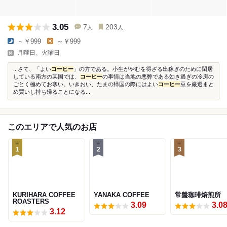
3.05
7
203
人
人
～￥999
～￥999
月曜日、火曜日
...さて、「よい
コーヒー
」の方である。小生がやむを得ざる出稼ぎのために閑居
している南方の某国では、
コーヒー
の事情は当地の悪弊である効き過ぎの冷房の
ごとく極めてお寒い。いきおい、たまの帰国の際にはよい
コーヒー
豆を厳選まと
め買いし持ち帰ることになる...
このエリアで人気のお店
1
2
3
KURIHARA COFFEE
YANAKA COFFEE
常盤珈琲焙煎所
ROASTERS
3.09
3.0
3.12