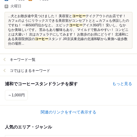
火曜日
...犬とお散歩途中見つけました！ 美容室と
コーヒー
テイクアウトのお店です！
カフェのようにリラックスできる美容室がコンセプトとと→カフェも併設したの
ですね！ 一杯500円位かなと。 エピック
コーヒー
アイス350円！ 安いし、なか
なか美味しいです。 苦みもあり酸味もあり、 マイルドで飲みやすい！ コンビニ
とは大違い！ 次はカフェラテにしてみます！ お散歩のお供にどうぞ！ 北浦和に
ある美容院併設の
コーヒー
スタンド JR京浜東北線の北浦和駅から東側へ徒歩数
分の場所...
キーワード一覧
コではじまるキーワード
浦和でコーヒースタンドランチを探す
もっと見る
～1,000円
関連のリンクをすべて表示する
人気のエリア・ジャンル