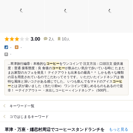
3.00
2
10
人
人
-
-
-
...草津旅行編⑧：本格的な
コーヒー
をワンコインで 注文方法：口頭注文 提供速
度：普通 接客態度：良 食後の
コーヒー
が飲みたい気分で歩いている時に たまた
まお家型のカフェを発見！ テイクアウトも出来るの最高＾＾ しかも色々な種類
の豆を用意されているのでこだわってそうです。 いただいたインドネシアは 独
特な風味と深いコクがある感じでした。 いつも飲んでるマ⚪︎ドのアイス
コーヒ
ー
とは 訳が違いました（当たり前w） ワンコインで楽しめるものもあるので是
非！ ーテイクアウトー ・水出しコーヒー＜インドネシア＞（500円...
キーワード一覧
コではじまるキーワード
草津・万座・嬬恋村周辺でコーヒースタンドランチを
もっと見る