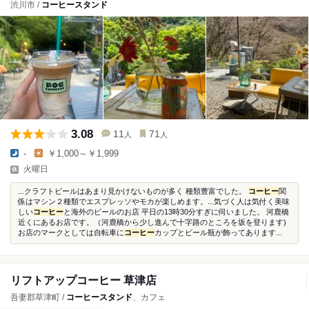
渋川市 /
コーヒースタンド
3.08
11
71
人
人
-
￥1,000～￥1,999
火曜日
...クラフトビールはあまり見かけないものが多く 種類豊富でした。
コーヒー
関
係はマシン２種類でエスプレッソやモカが楽しめます。...気づく人は気付く美味
しい
コーヒー
と海外のビールのお店 平日の13時30分すぎに伺いました。 河鹿橋
近くにあるお店です。（河鹿橋から少し進んで十字路のところを坂を登ります)
お店のマークとしては自転車に
コーヒー
カップとビール瓶が飾ってあります...
リフトアップコーヒー 草津店
吾妻郡草津町 /
コーヒースタンド
、カフェ