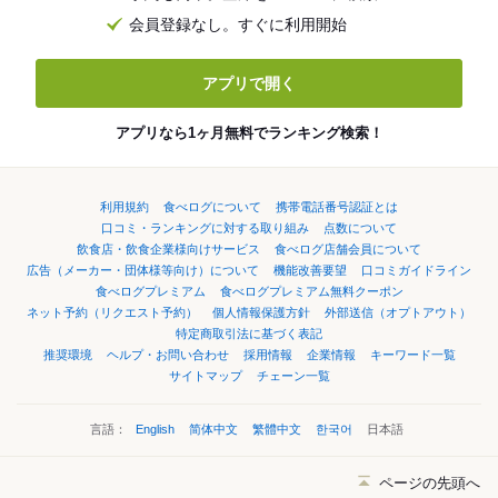
会員登録なし。すぐに利用開始
アプリで開く
アプリなら1ヶ月無料でランキング検索！
利用規約
食べログについて
携帯電話番号認証とは
口コミ・ランキングに対する取り組み
点数について
飲食店・飲食企業様向けサービス
食べログ店舗会員について
広告（メーカー・団体様等向け）について
機能改善要望
口コミガイドライン
食べログプレミアム
食べログプレミアム無料クーポン
ネット予約（リクエスト予約）
個人情報保護方針
外部送信（オプトアウト）
特定商取引法に基づく表記
推奨環境
ヘルプ・お問い合わせ
採用情報
企業情報
キーワード一覧
サイトマップ
チェーン一覧
言語：
English
简体中文
繁體中文
한국어
日本語
ページの先頭へ