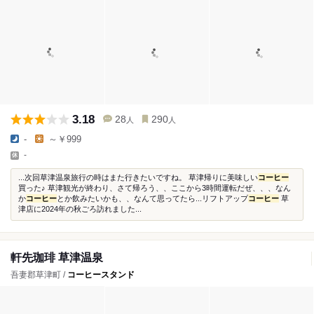
3.18
28
290
人
人
-
～￥999
-
...次回草津温泉旅行の時はまた行きたいですね。 草津帰りに美味しい
コーヒー
買った♪ 草津観光が終わり、さて帰ろう、、ここから3時間運転だぜ、、、なん
か
コーヒー
とか飲みたいかも、、なんて思ってたら...リフトアップ
コーヒー
草
津店に2024年の秋ごろ訪れました...
軒先珈琲 草津温泉
吾妻郡草津町 /
コーヒースタンド