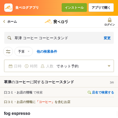
インストール
アプリで開く
ホーム
ログイン
変更
草津 コーヒー コーヒースタンド
予算
他の検索条件
日時
時間
人数
でネット予約
草津
の
コーヒー
に関する
コーヒースタンド
3
件
口コミ・お店の情報
で検索
店名で検索する
口コミ・お店の情報に
「コーヒー」
を含むお店
fog espresso