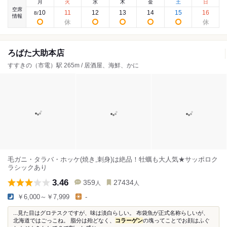
月
火
水
木
金
土
日
空席
10
11
12
13
14
15
16
8
/
情報
ろばた大助本店
すすきの（市電）駅 265m / 居酒屋、海鮮、かに
毛ガニ・タラバ・ホッケ(焼き,刺身)は絶品！牡蠣も大人気★サッポロク
ラシックあり
3.46
359
27434
人
人
￥6,000～￥7,999
-
...見た目はグロテスクですが、味は淡白らしい。 布袋魚が正式名称らしいが、
北海道ではごっこね。 脂分は殆どなく、
コラーゲン
の塊ってことでお顔はふぐ