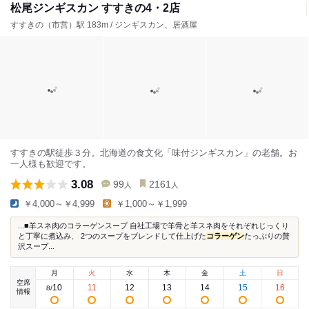
松尾ジンギスカン すすきの4・2店
すすきの（市営）駅 183m / ジンギスカン、居酒屋
すすきの駅徒歩３分。北海道の食文化「味付ジンギスカン」の老舗。お
一人様も歓迎です。
3.08
99
2161
人
人
￥4,000～￥4,999
￥1,000～￥1,999
...■羊スネ肉のコラーゲンスープ 自社工場で羊骨と羊スネ肉をそれぞれじっくり
と丁寧に煮込み、 2つのスープをブレンドして仕上げた
コラーゲン
たっぷりの贅
沢スープ...
月
火
水
木
金
土
日
空席
10
11
12
13
14
15
16
8
/
情報