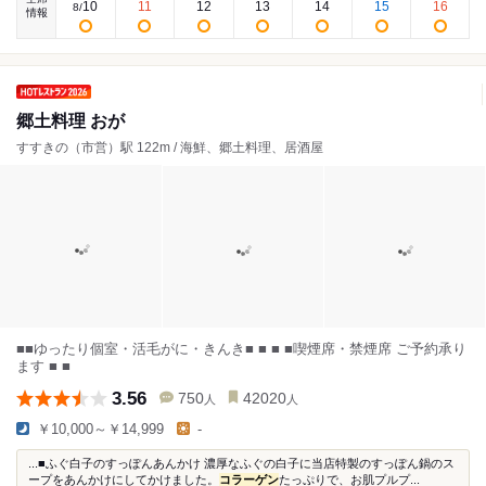
10
11
12
13
14
15
16
8
/
情報
郷土料理 おが
すすきの（市営）駅 122m / 海鮮、郷土料理、居酒屋
■■ゆったり個室・活毛がに・きんき■ ■ ■ ■喫煙席・禁煙席 ご予約承り
ます ■ ■
3.56
750
42020
人
人
￥10,000～￥14,999
-
...■ふぐ白子のすっぽんあんかけ 濃厚なふぐの白子に当店特製のすっぽん鍋のス
ープをあんかけにしてかけました。
コラーゲン
たっぷりで、お肌プルプ...