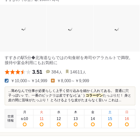
すすきの駅5分◆北海道ならではの旬食材を寿司やアラカルトで満喫。
接待や宴会利用にもお気軽に
3.51
384
14611
人
人
￥10,000～￥14,999
￥8,000～￥9,999
...薄めなんで仕事が必要らしく上手く切り込みを細かく入れてある。 普通に穴
子っぽい♪ で、一番のビックリは皮ですな♪(;´д｀)
コラーゲン
たっぷりだ！ 身と
皮の間に旨味がたっぷり！ とろけるような皮がたまらなく旨い♪ これは...
月
火
水
木
金
土
日
空席
10
11
12
13
14
15
16
8
/
情報