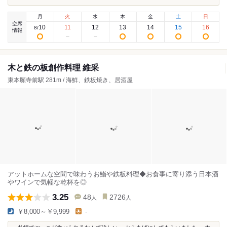
月
火
水
木
金
土
日
空席
10
11
12
13
14
15
16
8
/
情報
木と鉄の板創作料理 維采
東本願寺前駅 281m / 海鮮、鉄板焼き、居酒屋
アットホームな空間で味わうお鮨や鉄板料理◆お食事に寄り添う日本酒
やワインで気軽な乾杯を◎
3.25
48
2726
人
人
￥8,000～￥9,999
-