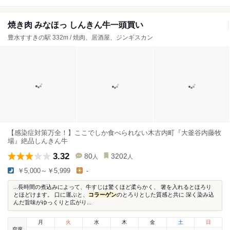
焼き肉 みなほっ しんきん牛一頭買い
豊水すすきの駅 332m / 焼肉、居酒屋、ジンギスカン
【感染症対策万全！】ここでしか食べられない木古内町『大釜谷内藤牧
場』絶品しんきん牛
3.32
80
3202
人
人
￥5,000～￥5,999
-
...長時間の煮込みによって、牛すじは驚くほど柔らかく、 箸を入れるとほろり
とほどけます。 口に運ぶと、
コラーゲン
のとろりとした質感と共に 深く染み込
んだ旨味がゆっくりと広がり...
月
火
水
木
金
土
日
空席