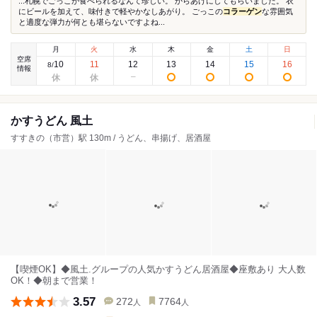
...札幌でごっこが食べられるなんて珍しい。 からあげにしてもらいました。 衣
にビールを加えて、味付きで軽やかなしあがり。 ごっこの
コラーゲン
な雰囲気
と適度な弾力が何とも堪らないですよね...
月
火
水
木
金
土
日
空席
10
11
12
13
14
15
16
8
/
情報
かすうどん 風土
すすきの（市営）駅 130m / うどん、串揚げ、居酒屋
【喫煙OK】◆風土.グループの人気かすうどん居酒屋◆座敷あり 大人数
OK！◆朝まで営業！
3.57
272
7764
人
人