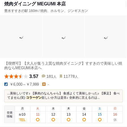
焼肉ダイニング MEGUMI 本店
豊水すすきの駅 160m / 焼肉、ホルモン、ジンギスカン
【喫煙可】【大人が集う上質な焼肉ダイニング】すすきので美味しい焼
肉ならMEGUMI本店へ
3.57
181
11778
人
人
￥6,000～￥7,999
-
...美味しいです♪ 【豚肉のなんちゃら】 食感よくて美味しかった♪ 【豚足】 食べ
てません(笑)
コラーゲン
欲しいか方は是非♪ 全体的に言えるのは...
月
火
水
木
金
土
日
空席
10
11
12
13
14
15
16
8
/
情報