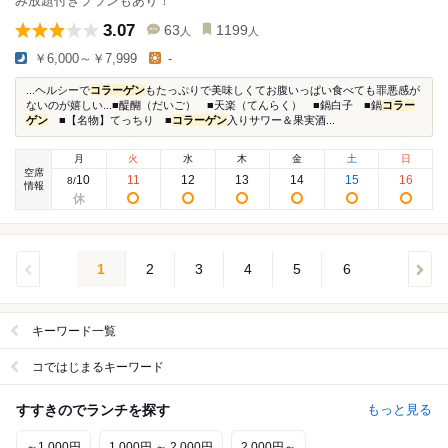
み放題付きプランもあり！
3.07
63
1199
人
人
￥6,000～￥7,999
-
...ヘルシーで
コラーゲン
もたっぷりで美味しくてお腹いっぱい食べても罪悪感が
ないのが嬉しい...■醍醐（だいご） ■天楽（てんらく） ■鍋白子 ■鍋
コラー
ゲン
■【名物】てっちり ■
コラーゲン
入りサワー＆果実酒...
月
火
水
木
金
土
日
空席
10
11
12
13
14
15
16
8
/
情報
1
2
3
4
5
6
キーワード一覧
コではじまるキーワード
すすきのでランチを探す
もっと見る
～1,000円
1,000円 ～ 2,000円
2,000円～