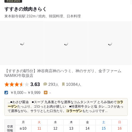
すすきの焼肉きらく
東本願寺前駅 232m / 焼肉、韓国料理、日本料理
【すすきの駅5分】神谷商店神のハラミ、神のサガリ、金子ファーム
NAMIKI牛取扱店
3.63
293
10384
人
人
￥8,000～￥9,999
-
...■わさび醤油 ■スープ 九条葱と牛な濃厚なコムタンスープ とろみ強めで
コラ
ーゲン
たっぷり、ゴロっとお肉が嬉しい ■特選和牛タレと塩 タレ...コクがあっ
て濃厚ながら、サラリとした口当たり。
コラーゲン
もたっぷりです...
月
火
水
木
金
土
日
空席
10
11
12
13
14
15
16
8
/
情報