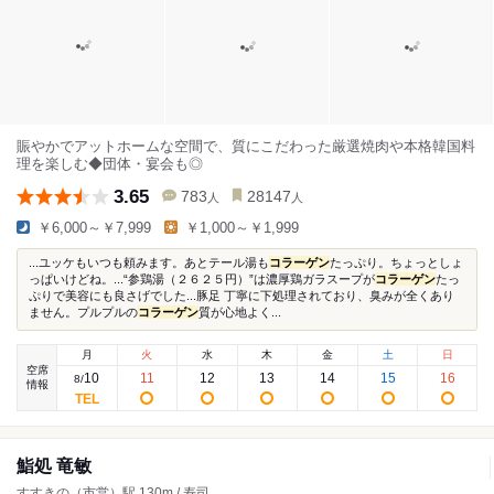
賑やかでアットホームな空間で、質にこだわった厳選焼肉や本格韓国料
理を楽しむ◆団体・宴会も◎
3.65
783
28147
人
人
￥6,000～￥7,999
￥1,000～￥1,999
...ユッケもいつも頼みます。あとテール湯も
コラーゲン
たっぷり。ちょっとしょ
っぱいけどね。...“参鶏湯（２６２５円）”は濃厚鶏ガラスープが
コラーゲン
たっ
ぷりで美容にも良さげでした...豚足 丁寧に下処理されており、臭みが全くあり
ません。プルプルの
コラーゲン
質が心地よく...
月
火
水
木
金
土
日
空席
10
11
12
13
14
15
16
8
/
情報
鮨処 竜敏
すすきの（市営）駅 130m / 寿司