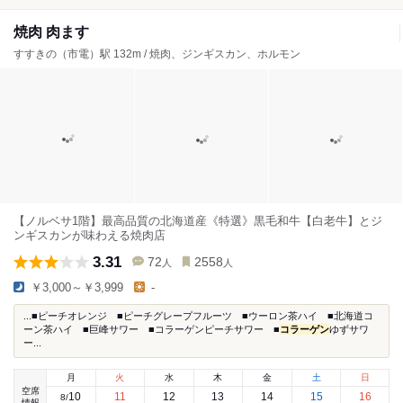
焼肉 肉ます
すすきの（市電）駅 132m / 焼肉、ジンギスカン、ホルモン
【ノルベサ1階】最高品質の北海道産《特選》黒毛和牛【白老牛】とジ
ンギスカンが味わえる焼肉店
3.31
72
2558
人
人
￥3,000～￥3,999
-
...■ピーチオレンジ ■ピーチグレープフルーツ ■ウーロン茶ハイ ■北海道コ
ーン茶ハイ ■巨峰サワー ■コラーゲンピーチサワー ■
コラーゲン
ゆずサワ
ー...
月
火
水
木
金
土
日
空席
10
11
12
13
14
15
16
8
/
情報