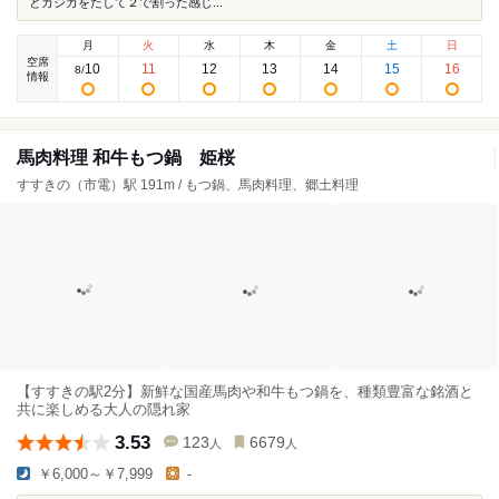
とカジカをたして２で割った感じ...
月
火
水
木
金
土
日
空席
10
11
12
13
14
15
16
8
/
情報
馬肉料理 和牛もつ鍋 姫桜
すすきの（市電）駅 191m / もつ鍋、馬肉料理、郷土料理
【すすきの駅2分】新鮮な国産馬肉や和牛もつ鍋を、種類豊富な銘酒と
共に楽しめる大人の隠れ家
3.53
123
6679
人
人
￥6,000～￥7,999
-