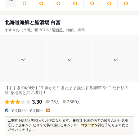
北海道海鮮と鮨酒場 白冨
すすきの（市電）駅 307m / 居酒屋、海鮮、寿司
【すすきの駅4分】"生簀から生きたまま提供する海鮮"や"こだわりの
鮨"を地酒と共に堪能！
3.30
73
2680
人
人
￥3,000～￥3,999
-
...事前予約だと割引入りお得になります。 ◼️前菜 お酒のあての盛り合わせ６種
◯ふぐ皮キムチ ピリ辛で美味感じるキムチ味、
コラーゲン
質な千切りふぐ皮と
相性バッチリよ...