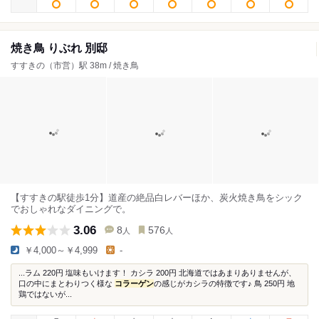
焼き鳥 りぶれ 別邸
すすきの（市営）駅 38m / 焼き鳥
【すすきの駅徒歩1分】道産の絶品白レバーほか、炭火焼き鳥をシック
でおしゃれなダイニングで。
3.06
8
576
人
人
￥4,000～￥4,999
-
...ラム 220円 塩味もいけます！ カシラ 200円 北海道ではあまりありませんが、
口の中にまとわりつく様な
コラーゲン
の感じがカシラの特徴です♪ 鳥 250円 地
鶏ではないが...