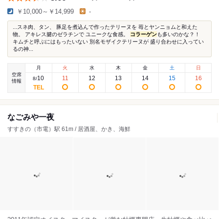
￥10,000～￥14,999
-
...スネ肉、タン、 豚足を煮込んで作ったテリーヌを 苺とヤンニョムと和えた
物。 アキレス腱のゼラチンで ユニークな食感。
コラーゲン
も多いのかな？！
キムチと呼ぶにはもったいない 別名モザイクテリーヌが 盛り合わせに入ってい
るの神...
月
火
水
木
金
土
日
空席
10
11
12
13
14
15
16
8
/
情報
なごみや一夜
すすきの（市電）駅 61m / 居酒屋、かき、海鮮