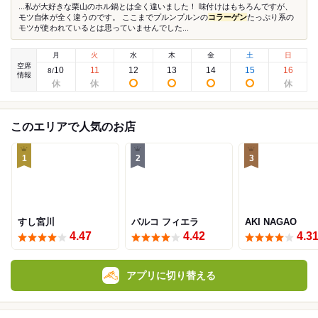
...私が大好きな栗山のホル鍋とは全く違いました！ 味付けはもちろんですが、
モツ自体が全く違うのです。 ここまでプルンプルンの
コラーゲン
たっぷり系の
モツが使われているとは思っていませんでした...
月
火
水
木
金
土
日
空席
10
11
12
13
14
15
16
8
/
情報
このエリアで人気のお店
1
2
3
すし宮川
パルコ フィエラ
AKI NAGAO
4.47
4.42
4.3
アプリに切り替える