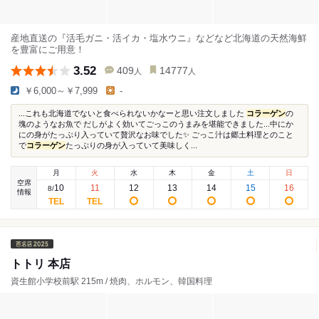
産地直送の『活毛ガニ・活イカ・塩水ウニ』などなど北海道の天然海鮮
を豊富にご用意！
3.52
409
14777
人
人
￥6,000～￥7,999
-
...これも北海道でないと食べられないかなーと思い注文しました
コラーゲン
の
塊のようなお魚で だしがよく効いてごっこのうまみを堪能できました...中にか
にの身がたっぷり入っていて贅沢なお味でした✨ ごっこ汁は郷土料理とのこと
で
コラーゲン
たっぷりの身が入っていて美味しく...
月
火
水
木
金
土
日
空席
10
11
12
13
14
15
16
8
/
情報
トトリ 本店
資生館小学校前駅 215m / 焼肉、ホルモン、韓国料理