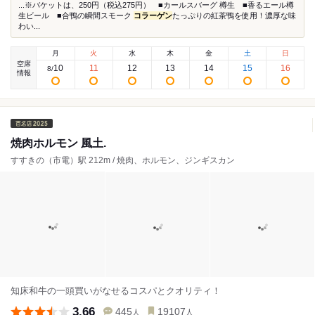
...※バケットは、250円（税込275円） ■カールスバーグ 樽生 ■香るエール樽
生ビール ■合鴨の瞬間スモーク
コラーゲン
たっぷりの紅茶鴨を使用！濃厚な味
わい...
月
火
水
木
金
土
日
空席
10
11
12
13
14
15
16
8
/
情報
焼肉ホルモン 風土.
すすきの（市電）駅 212m / 焼肉、ホルモン、ジンギスカン
知床和牛の一頭買いがなせるコスパとクオリティ！
3.66
445
19107
人
人