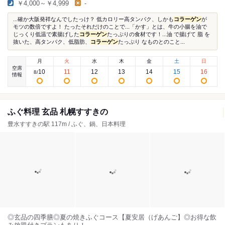
￥4,000～￥4,999
-
...確か大阪発祥なんでしたっけ？ 低カロリー高タンパク、しかも
コラーゲン
が
モツの数倍ですよ！ たったそれだけのことで...「かす」とは、牛の小腸を油で
じっくり低温で素揚げした
コラーゲン
たっぷりの食材です！...油 で揚げて 脂 を
抜いた、高タンパク、低脂肪、
コラーゲン
たっぷり なものとのこと...
月
火
水
木
金
土
日
空席
10
11
12
13
14
15
16
8
/
情報
ふぐ料理 玄品 札幌すすきの
豊水すすきの駅 117m / ふぐ、鍋、日本料理
◎玄品の四季膳◎夏の焼きふぐコース【夏安居（げあんご】◎お得な飲