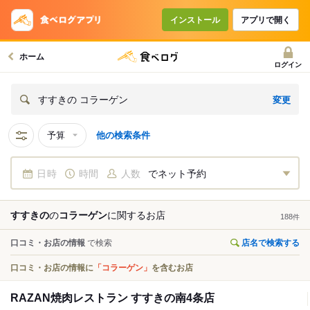
インストール
アプリで開く
ホーム
ログイン
変更
すすきの コラーゲン
予算
他の検索条件
日時
時間
人数
でネット予約
すすきの
の
コラーゲン
に関する
お店
188
件
口コミ・お店の情報
で検索
店名で検索する
口コミ・お店の情報に
「コラーゲン」
を含むお店
RAZAN焼肉レストラン すすきの南4条店