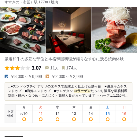
すすきの（市営）駅 177m / 焼肉
厳選和牛の多彩な部位と本格韓国料理が織りなす心に残る焼肉体験
3.07
11
174
人
人
￥8,000～￥9,999
￥2,000～￥2,999
...■スンドゥブチゲ アサリのエキスで風味よく仕上げた熱々鍋 ■納豆キムチス
ンドゥブ ■海鮮スンドゥブ ■サムゲタン
コラーゲン
たっぷり濃厚な薬膳料理
鶏肉・餅米・なつめ・にんにく・高麗人参が入っています ・ハーフ…1,210円...
月
火
水
木
金
土
日
空席
10
11
12
13
14
15
16
8
/
情報