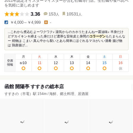
2011年認定オイスターマイスターが営む牡蠣専門店。生牡蠣や食べ比べ
を気軽に楽しめます
3.36
153
10531
人
人
￥4,000～￥4,999
-
...これから煮込むよーワクワク♪ 湯気からのカホリたまんねー醤油味♪ 半身だけ
どデカイキンキ締まった身だけど濃厚な旨味皮と身間の
コラーゲン
もたまらんな
ー 焼物は こまい 真ん中から裂いとあら簡単にほぐれるマヨがいい酒肴 揚げ物
は 鶏唐揚げ...
月
火
水
木
金
土
日
空席
10
11
12
13
14
15
16
8
/
情報
函館 開陽亭 すすきの総本店
すすきの（市電）駅 154m / 海鮮、郷土料理、居酒屋