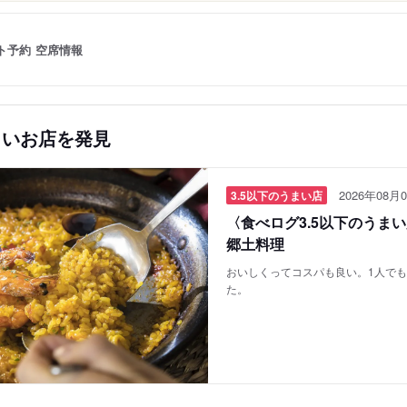
ト予約
空席情報
しいお店を発見
2026年08月0
3.5以下のうまい店
〈食べログ3.5以下のうま
郷土料理
おいしくってコスパも良い。1人で
た。