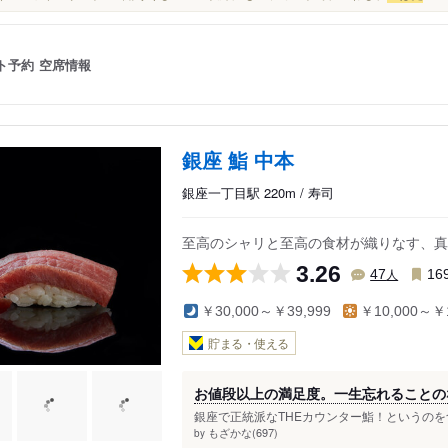
ト予約
空席情報
銀座 鮨 中本
銀座一丁目駅 220m / 寿司
至高のシャリと至高の食材が織りなす、真
3.26
人
47
16
￥30,000～￥39,999
￥10,000～￥1
貯まる・使える
お値段以上の満足度。一生忘れることの
銀座で正統派なTHEカウンター鮨！というのを食
もざかな(697)
by