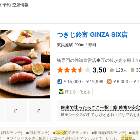
ト予約
空席情報
つきじ鈴富 GINZA SIX店
東銀座駅 290m / 寿司
鮪専門の仲卸直営店◆匠の技が光る極上の
3.50
人
128
3
￥15,000～￥19,999
￥6,000～￥7,
貯まる・使える
銀座で迷ったらここ一択！鮨 鈴富✨安
銀座シックスの中でも ひときわ上品な空気をまとっ
ブリ(羽衣ランチ) ■(羽衣ランチ) ■
コハダ
(羽衣ランチ) ■車海老(羽衣ランチ)...■
） ■ワインリスト左...鮪尽くしコース以外にもアラカルトで、いわし、
こはだ
...