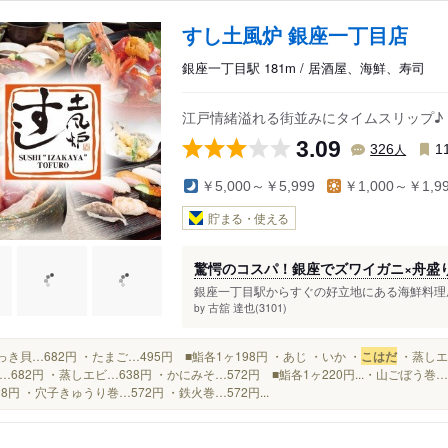
すし土風炉 銀座一丁目店
銀座一丁目駅 181m / 居酒屋、海鮮、寿司
江戸情緒溢れる街並みにタイムスリップ♪ 
3.09
人
326
1
￥5,000～￥5,999
￥1,000～￥1,9
貯まる・使える
驚愕のコスパ！銀座でズワイガニ×舟盛り
銀座一丁目駅からすぐの好立地にある海鮮料理屋
古舘 達也(3101)
by
・ほっき貝…682円 ・たまご…495円 ■鮨各1ヶ198円 ・あじ ・いか ・
こはだ
・蒸しエビ
…682円 ・蒸しエビ…638円 ・かにみそ…572円 ■鮨各1ヶ220円...・山ごぼう巻
28円 ・穴子きゅうり巻…572円 ・鉄火巻…572円...