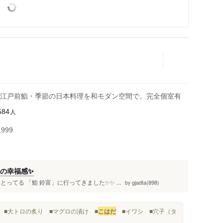
江戸前鮨・季節の日本料理を和モダン空間で。完全個室有
人
584
999
定の幸福感✨
てる 「鮨 鈴富」に行ってきました✨✨ ...
gjadta(898)
by
赤身 ■大トロの炙り ■マグロの漬け ■
こはだ
■イワシ ■穴子（タ