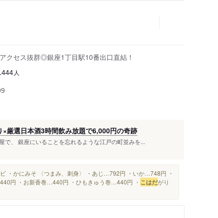
アクセス抜群◎銀座1丁目駅10番出口直結！
人
1444
99
×厳選日本酒3時間飲み放題で6,000円の奇跡
で、 銀座にいることを忘れるような江戸の町並みを...
 ・かにみそ 〈つまみ、刺身〉 ・あじ…792円 ・いか…748円 ・
…440円 ・お新香巻…440円 ・ひもきゅう巻…440円 ・
こはだ
がり