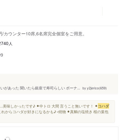
円/カウンター10席,6名席完全個室をご用意。
人
2740
99
があった 聞いたら銀座で寿司らしい ボーナ...
y2jerico(659)
by
美味しかったです♪ ⚫︎中トロ 大間 言うこと無いです！ ⚫︎
コハダ
からコハダが好きになるかも♪ ▫️焼物 ⚫︎真鯛の塩焼き 桜の葉包