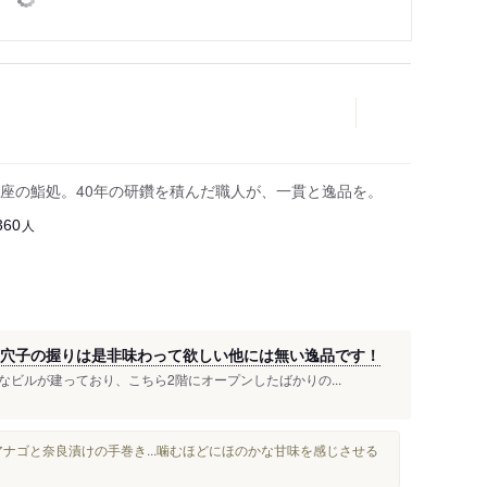
座の鮨処。40年の研鑽を積んだ職人が、一貫と逸品を。
人
360
煮穴子の握りは是非味わって欲しい他には無い逸品です！
ビルが建っており、こちら2階にオープンしたばかりの...
ナゴと奈良漬けの手巻き...噛むほどにほのかな甘味を感じさせる