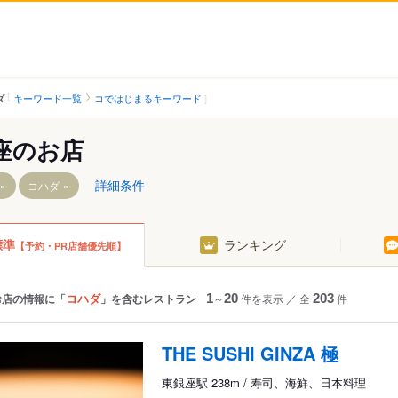
キーワード一覧
コではじまるキーワード
ダ
座のお店
詳細条件
コハダ
標準
ランキング
【予約・PR店舗優先順】
目駅
コハダ
お店の情報に「
」を含むレストラン
1
～
20
件を表示
／
全
203
件
THE SUSHI GINZA 極
東銀座駅 238m / 寿司、海鮮、日本料理