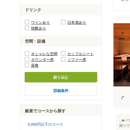
ドリンク
ワインあり
日本酒あり
焼酎あり
空間・設備
オシャレな空間
カップルシート
カウンター席
ソファー席
座敷
絞り込む
詳細条件
銀座でコースから探す
...
3,000円以下のコース
握りで