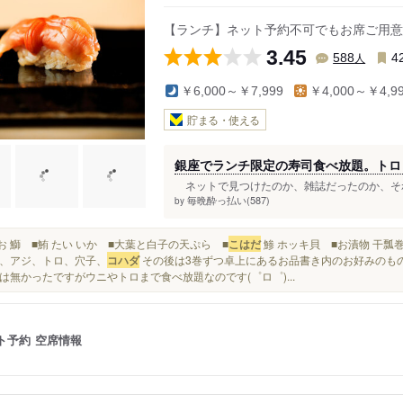
【ランチ】ネット予約不可でもお席ご用意
3.45
人
588
4
￥6,000～￥7,999
￥4,000～￥4,9
貯まる・使える
銀座でランチ限定の寿司食べ放題。トロ
ネットで見つけたのか、雑誌だったのか、それ
毎晩酔っ払い(587)
by
かつお 鰤 ■鮪 たい いか ■大葉と白子の天ぷら ■
こはだ
鯵 ホッキ貝 ■お漬物 干瓢
、アジ、トロ、穴子、
コハダ
その後は3巻ずつ卓上にあるお品書き内のお好みのも
は無かったですがウニやトロまで食べ放題なのです(゜ロ゜)...
ト予約
空席情報