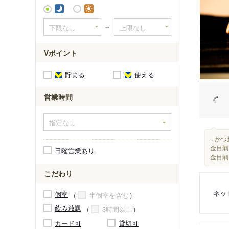
～
Vポイント
貯まる
使える
営業時間
...
金目鯛
日曜営業あり
金目鯛
こだわり
ネッ
個室
半個室を含む
飲み放題
3時間以上
カード可
貸切可