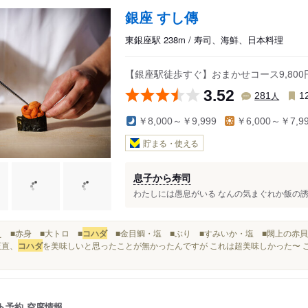
銀座 すし傳
東銀座駅 238m / 寿司、海鮮、日本料理
【銀座駅徒歩すぐ】おまかせコース9,800
3.52
人
281
1
￥8,000～￥9,999
￥6,000～￥7,9
貯まる・使える
息子から寿司
わたしには愚息がいる なんの気まぐれか飯の誘い
くえ ■赤身 ■大トロ ■
コハダ
■金目鯛・塩 ■ぶり ■すみいか・塩 ■閖上の赤貝...
正直、
コハダ
を美味しいと思ったことが無かったんですが これは超美味しかった〜 これ
ト予約
空席情報