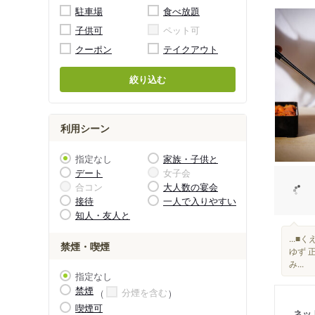
駐車場
食べ放題
子供可
ペット可
クーポン
テイクアウト
絞り込む
利用シーン
指定なし
家族・子供と
デート
女子会
合コン
大人数の宴会
接待
一人で入りやすい
知人・友人と
...■
禁煙・喫煙
ゆず 
み...
指定なし
禁煙
分煙を含む
喫煙可
ネッ