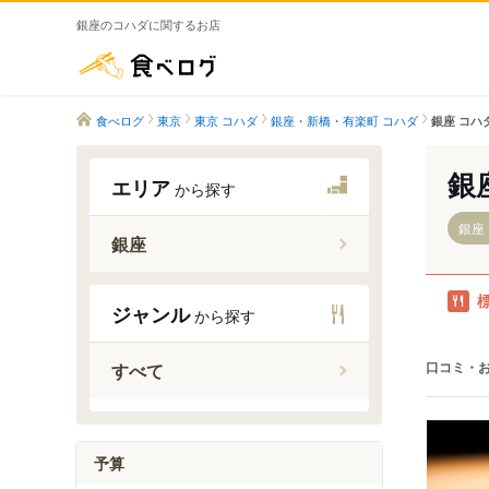
銀座のコハダに関するお店
食べログ
食べログ
東京
東京 コハダ
銀座・新橋・有楽町 コハダ
銀座 コハ
銀
エリア
から探す
銀座
銀座
銀座駅
ジャンル
から探す
東銀座駅
銀座一丁
口コミ・
すべて
予算