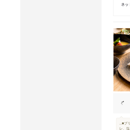
ネッ
...■
レ、塩