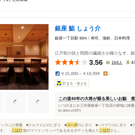
銀座 鮨 しょう介
銀座一丁目駅 60m / 寿司、海鮮、日本料理
江戸前の技と関西の繊細さが織りなす、銀
3.56
人
164
4
￥15,000～￥19,999
-
貯まる・使える
この道40年の大将が握る美しいお鮨 
いつのまにか三州屋銀座一丁目店の跡地に綺麗な
akko.ci(331)
by
■バフンウニの軍艦 ■クルマエビのにぎり ■
コハダ
のにぎり ■ハマグリのにぎり ■ア
す。 ・
こはだ
鮨のマツケンサンバである光るボディを備えた
こはだ
さん...