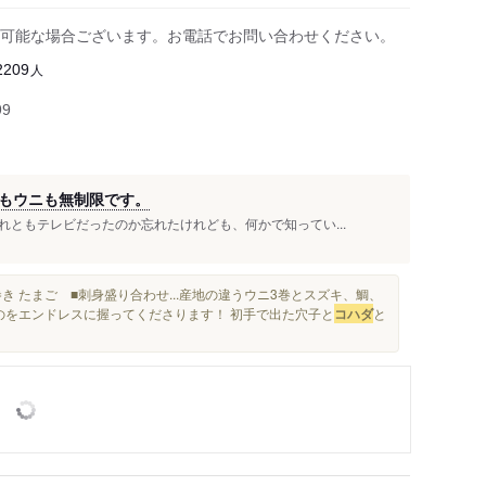
可能な場合ございます。お電話でお問い合わせください。
人
2209
99
もウニも無制限です。
ともテレビだったのか忘れたけれども、何かで知ってい...
巻き たまご ■刺身盛り合わせ...産地の違うウニ3巻とスズキ、鯛、
のをエンドレスに握ってくださります！ 初手で出た穴子と
コハダ
と