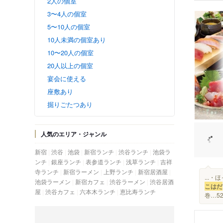
2人の個室
3〜4人の個室
5〜10人の個室
10人未満の個室あり
10〜20人の個室
20人以上の個室
宴会に使える
座敷あり
掘りごたつあり
人気のエリア・ジャンル
新宿
渋谷
池袋
新宿ランチ
渋谷ランチ
池袋ラ
ンチ
銀座ランチ
表参道ランチ
浅草ランチ
吉祥
寺ランチ
新宿ラーメン
上野ランチ
新宿居酒屋
...
池袋ラーメン
新宿カフェ
渋谷ラーメン
渋谷居酒
こはだ
屋
渋谷カフェ
六本木ランチ
恵比寿ランチ
巻…5