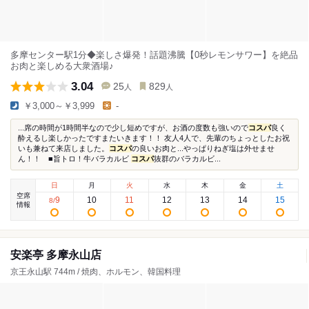
多摩センター駅1分◆楽しさ爆発！話題沸騰【0秒レモンサワー】を絶品
お肉と楽しめる大衆酒場♪
3.04
25
829
人
人
￥3,000～￥3,999
-
...席の時間が1時間半なので少し短めですが、お酒の度数も強いので
コスパ
良く
酔えるし楽しかったですまたいきます！！ 友人4人で、先輩のちょっとしたお祝
いも兼ねて来店しました。
コスパ
の良いお肉と...やっぱりねぎ塩は外せませ
ん！！ ■旨トロ！牛バラカルビ
コスパ
抜群のバラカルビ...
日
月
火
水
木
金
土
空席
9
10
11
12
13
14
15
8
/
情報
安楽亭 多摩永山店
京王永山駅 744m / 焼肉、ホルモン、韓国料理