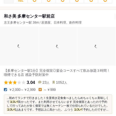
和さ美 多摩センター駅前店
京王多摩センター駅 38m / 居酒屋、日本料理、創作料理
【多摩センター駅1分】完全個室◎宴会コースすべて飲み放題３時間！
喫煙できる店 感染予防対策中
3.04
23
1052
人
人
￥2,000～￥2,999
～￥999
...初めてランチで行きました！生姜焼き定食食べましたらめちゃくちゃ美味しく
て
コスパ
良かったです。また利用させてもらいます 完全個室とあったので予約
して行ってみたが全く個室では無くカーテン一枚で仕切られているだけでした。
コスパ
はあまりです。予想以上に高かった。 ふつう
コスパ
予約したのですが...