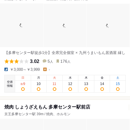
【多摩センター駅徒歩1分】全席完全個室 × 九州うまいもん居酒屋 縁し
3.02
5
176
人
人
￥3,000～￥3,999
-
日
月
火
水
木
金
土
空席
9
10
11
12
13
14
15
8
/
情報
焼肉 しょうざえもん 多摩センター駅前店
京王多摩センター駅 39m / 焼肉、ホルモン