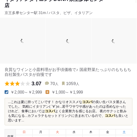
店
京王多摩センター駅 31m / パスタ、ピザ、イタリアン
良質なワインと小皿料理がお手頃価格で♪ 国産野菜たっぷりのもちもち
自社製生パスタが自慢です
3.07
70
1059
人
人
￥2,000～￥2,999
￥1,000～￥1,999
...これは夏に持ってこいです！ かなりオススメな
コスパ
の良い生パスタ屋さん
でした。 気軽にイタリアン( ´∀`)σ...若干ワサワサ感があったのは否めなかった
けれど、食事においては
コスパ
よく企業努力を感じるお店。 夜のサクッと飲み
も気になる...カフェラテもセットドリンクに含まれているので、
コスパ
も良いと
思います...
日
月
火
水
木
金
土
空席