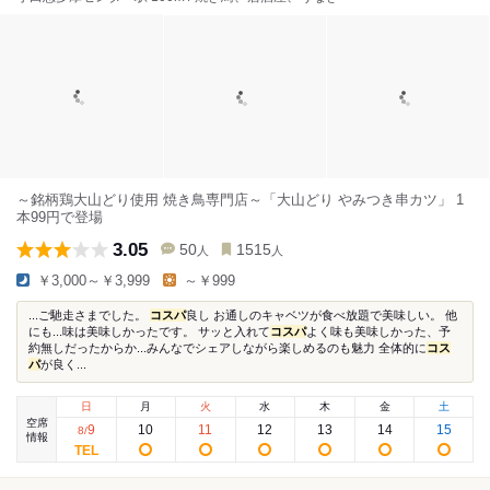
～銘柄鶏大山どり使用 焼き鳥専門店～「大山どり やみつき串カツ」 1
本99円で登場
3.05
50
1515
人
人
￥3,000～￥3,999
～￥999
...ご馳走さまでした。
コスパ
良し お通しのキャベツが食べ放題で美味しい。 他
にも...味は美味しかったです。 サッと入れて
コスパ
よく味も美味しかった、予
約無しだったからか...みんなでシェアしながら楽しめるのも魅力 全体的に
コス
パ
が良く...
日
月
火
水
木
金
土
空席
9
10
11
12
13
14
15
8
/
情報