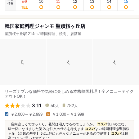
9
10
11
12
13
14
15
8
/
情報
韓国家庭料理ジャンモ 聖蹟桜ヶ丘店
聖蹟桜ケ丘駅 214m / 韓国料理、焼肉、居酒屋
リーズナブルな価格で気軽に楽しめる本格韓国料理！全メニューテイク
アウトOK！
3.11
50
782
人
人
￥2,000～￥2,999
￥1,000～￥1,999
...店内寂しくてびっくり。昼間は混んでるのでしょうか。
コスパ
良いのにな。
腹一杯になりました笑 次は注文の仕方を考えます
コスパ
よい韓国料理@聖蹟桜
ヶ丘 【点数の基準】 5点...他にも色々なメニューがあるので是非！
コスパ
は最
高にいいと思います(*´∇｀*)...