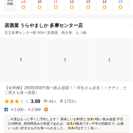
9
10
11
12
13
14
15
8
/
情報
居酒屋 うらやましか 多摩センター店
京王多摩センター駅 60m / 居酒屋、焼き鳥、もつ鍋
【全95種】2時間3000円食べ飲み放題！！学生さん必見！！チヂミ、た
こ焼きも食べ放題♪
3.09
44
1753
人
人
￥2,000～￥2,999
-
...今度はもっと早くに予約します！ 美味しいお料理と
コスパ
良い飲み放題 平日
の18時頃...長時間呑みが前提であれば、
コスパ
最高です♪ 中学の同級生で...お腹
いっぱい好きなものを食べられました。
コスパ
はすごく良い...