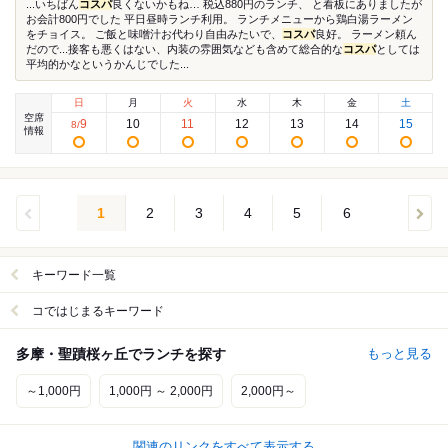
...いちばん
コスパ
良くないかもね… 税込880円のランチ、 と看板にありましたが
お会計800円でした 平日昼時ランチ利用。 ランチメニューから鶏白湯ラーメン
をチョイス。 ご飯と味噌汁お代わり自由みたいで、
コスパ
良好。 ラーメン頼ん
だので...接客も悪くはない、内装の雰囲気なども含めて総合的な
コスパ
としては
平均的かなというかんじでした...
日
月
火
水
木
金
土
空席
9
10
11
12
13
14
15
8
/
情報
1
2
3
4
5
6
キーワード一覧
コではじまるキーワード
多摩・聖蹟桜ヶ丘でランチを探す
もっと見る
～1,000円
1,000円 ～ 2,000円
2,000円～
関連のリンクをすべて表示する