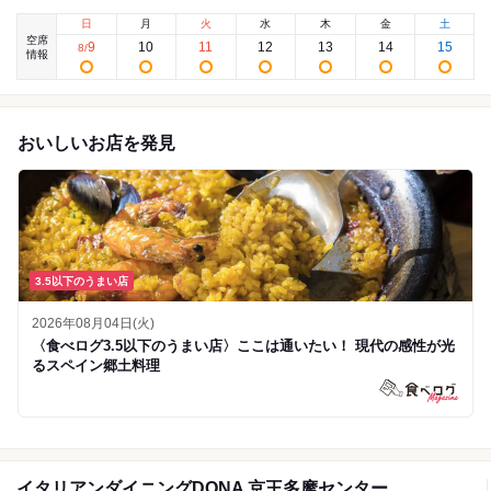
日
月
火
水
木
金
土
空席
9
10
11
12
13
14
15
8
/
情報
おいしいお店を発見
3.5以下のうまい店
2026年08月04日(火)
〈食べログ3.5以下のうまい店〉ここは通いたい！ 現代の感性が光
るスペイン郷土料理
イタリアンダイニングDONA 京王多摩センター