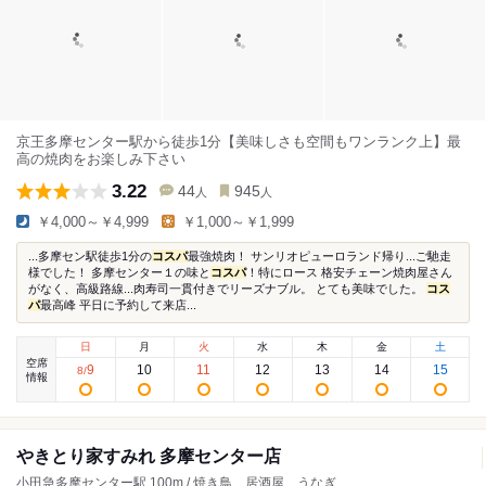
京王多摩センター駅から徒歩1分【美味しさも空間もワンランク上】最
高の焼肉をお楽しみ下さい
3.22
44
945
人
人
￥4,000～￥4,999
￥1,000～￥1,999
...多摩セン駅徒歩1分の
コスパ
最強焼肉！ サンリオピューロランド帰り...ご馳走
様でした！ 多摩センター１の味と
コスパ
！特にロース 格安チェーン焼肉屋さん
がなく、高級路線...肉寿司一貫付きでリーズナブル。 とても美味でした。
コス
パ
最高峰 平日に予約して来店...
日
月
火
水
木
金
土
空席
9
10
11
12
13
14
15
8
/
情報
やきとり家すみれ 多摩センター店
小田急多摩センター駅 100m / 焼き鳥、居酒屋、うなぎ