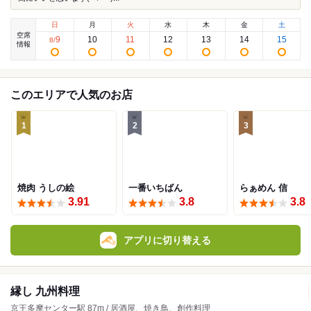
日
月
火
水
木
金
土
空席
9
10
11
12
13
14
15
8
/
情報
このエリアで人気のお店
1
2
3
焼肉 うしの絵
一番いちばん
らぁめん 信
3.91
3.8
3.8
アプリに切り替える
縁し 九州料理
京王多摩センター駅 87m / 居酒屋、焼き鳥、創作料理