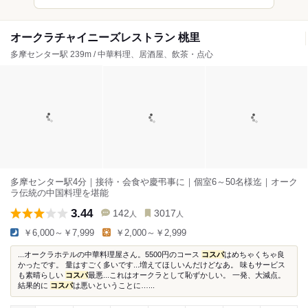
オークラチャイニーズレストラン 桃里
多摩センター駅 239m / 中華料理、居酒屋、飲茶・点心
多摩センター駅4分｜接待・会食や慶弔事に｜個室6～50名様迄｜オーク
ラ伝統の中国料理を堪能
3.44
142
3017
人
人
￥6,000～￥7,999
￥2,000～￥2,999
...オークラホテルの中華料理屋さん。5500円のコース
コスパ
はめちゃくちゃ良
かったです。 量はすごく多いです...増えてほしいんだけどなあ。 味もサービス
も素晴らしい
コスパ
最悪...これはオークラとして恥ずかしい。 一発、大減点。
結果的に
コスパ
は悪いということに…...