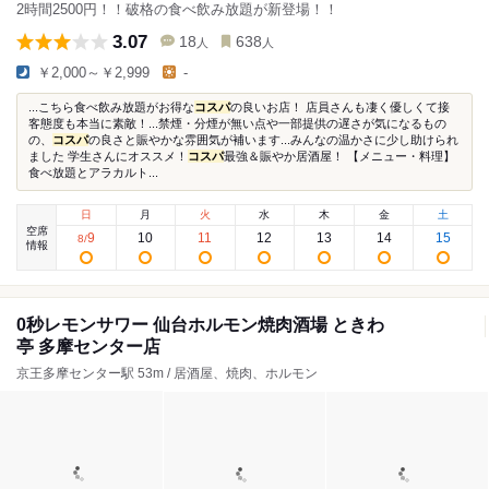
2時間2500円！！破格の食べ飲み放題が新登場！！
3.07
18
638
人
人
￥2,000～￥2,999
-
...こちら食べ飲み放題がお得な
コスパ
の良いお店！ 店員さんも凄く優しくて接
客態度も本当に素敵！...禁煙・分煙が無い点や一部提供の遅さが気になるもの
の、
コスパ
の良さと賑やかな雰囲気が補います...みんなの温かさに少し助けられ
ました 学生さんにオススメ！
コスパ
最強＆賑やか居酒屋！ 【メニュー・料理】
食べ放題とアラカルト...
日
月
火
水
木
金
土
空席
9
10
11
12
13
14
15
8
/
情報
0秒レモンサワー 仙台ホルモン焼肉酒場 ときわ
亭 多摩センター店
京王多摩センター駅 53m / 居酒屋、焼肉、ホルモン