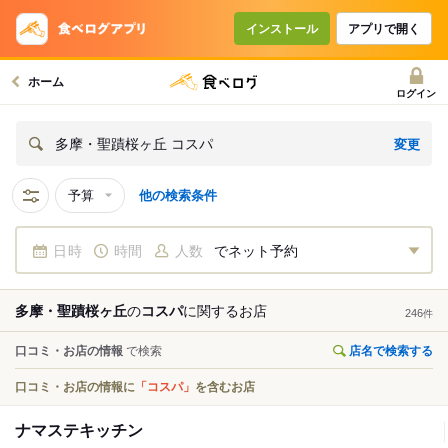
インストール
アプリで開く
ホーム
ログイン
変更
多摩・聖蹟桜ヶ丘 コスパ
予算
他の検索条件
日時
時間
人数
でネット予約
多摩・聖蹟桜ヶ丘
の
コスパ
に関する
お店
246
件
口コミ・お店の情報
で検索
店名で検索する
口コミ・お店の情報に
「コスパ」
を含むお店
ナマステキッチン