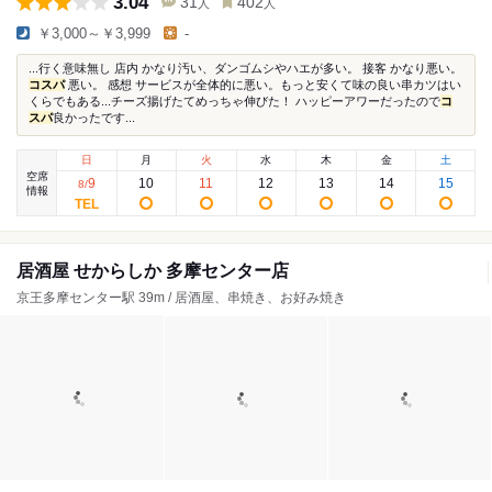
3.04
31
402
人
人
￥3,000～￥3,999
-
...行く意味無し 店内 かなり汚い、ダンゴムシやハエが多い。 接客 かなり悪い。
コスパ
悪い。 感想 サービスが全体的に悪い。もっと安くて味の良い串カツはい
くらでもある...チーズ揚げたてめっちゃ伸びた！ ハッピーアワーだったので
コ
スパ
良かったです...
日
月
火
水
木
金
土
空席
9
10
11
12
13
14
15
8
/
情報
居酒屋 せからしか 多摩センター店
京王多摩センター駅 39m / 居酒屋、串焼き、お好み焼き