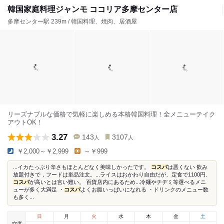
韓国家庭料理ジャンモ ココリア多摩センター店
多摩センター駅 239m / 韓国料理、焼肉、居酒屋
リーズナブルな価格で気軽に楽しめる本格韓国料理！全メニューテイク
アウトOK！
3.27
143
3107
人
人
￥2,000～￥2,999
～￥999
...イカたっぷり辛さもほとんどなく美味しかったです。
コスパ
は悪くない 飲み
放題付きで，フードは単品注文。...ライスはおかわり自由だが、定食で1100円、
コスパ
が高いとは言い難い。 百貨店内にあるため...冷麺やチヂミ等選べるメニ
ューが多く大満足 ・
コスパ
よくお腹いっぱいになれる ・ドリンクのメニュー数
も多く...
日
月
火
水
木
金
土
空席