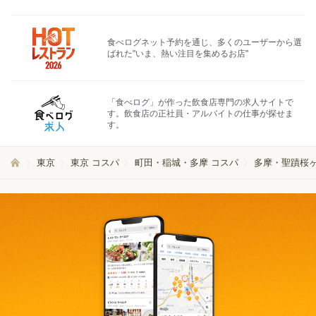
食べログネット予約を通じ、多くのユーザーから選
ばれた"いま、熱い注目を集めるお店"
「食べログ」が作った飲食店専門の求人サイトで
す。飲食店の正社員・アルバイトの仕事が探せま
す。
東京
東京 コスパ
町田・稲城・多摩 コスパ
多摩・聖蹟桜ヶ