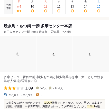
日
月
火
水
木
金
土
空席
9
10
11
12
13
14
15
8
/
情報
焼き鳥・もつ鍋 一揆 多摩センター本店
京王多摩センター駅 86m / 焼き鳥、居酒屋、もつ鍋
多摩センター駅目の前♪博多もつ鍋と博多野菜巻き串・大山どりの焼き
鳥が人気♪歓送迎会に◎
3.09
52
2184
人
人
￥3,000～￥3,999
-
...個室なのがありがたいです！
コスパ
抜群でした♪ 安い、多い、早い、まあまあ
綺麗、半個室...ネギ間275円、海藻チョレギサラダ858円など、少し
コスパ
が悪