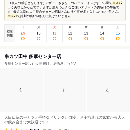
...(個人の感想となります) デザートもきなこのバニラアイスがすごい量で
コスパ
よく美味しかったです。さすが黒みつときなこ使いデザートの先駆けの牛角で
す...最近は別の大手焼肉チェーン店Mさんに行く事が多く久しぶりの牛角さん。
コスパ
で評判の良いMさんに負けていません...
日
月
火
水
木
金
土
空席
9
10
11
12
13
14
15
8
/
情報
串カツ田中 多摩センター店
多摩センター駅 58m / 串揚げ、居酒屋、うどん
大阪伝統の串カツと手頃なドリンクが自慢！お子様連れの家族から大人
の飲み会まで大歓迎です！