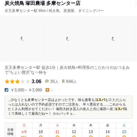
炭火焼鳥 塚田農場 多摩センター店
京王多摩センター駅 86m / 焼き鳥、居酒屋、ダイニングバー
京王多摩センター駅 徒歩1分｜炭火焼鳥×料理長のこだわりのおつまみ
で”ちょい贅沢”な一杯を
3.06
35
846
人
人
￥3,000～￥3,999
-
...少なくとも多摩センター店はよかったです。味も接客も
コスパ
も◎ ただふら
っとは入れないので予約必須ですのでご注意を。 年々悪化する…...これからも
たくさん利用させてください！ 塚田大好き芸人の友人と共に塚田へ笑
コスパ
良
くて美味しくて最高だね〜！ カルパッチョ...
日
月
火
水
木
金
土
空席
9
10
11
12
13
14
15
8
/
情報