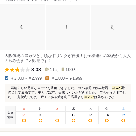
大阪伝統の串カツと手頃なドリンクが自慢！お子様連れの家族から大人
の飲み会まで大歓迎です！
3.03
11
100
人
人
￥2,000～￥2,999
￥1,000～￥1,999
...素晴らしい見事な串カツを堪能できました。 食べ放題で飲み放題。
コスパ
最
強にして最高です。串カツ22本、美味しくいただきました。 ごちそうさまでし
た。...超便利でした。近くにある焼き鳥日高屋より
コスパ
は落ちるけど...
日
月
火
水
木
金
土
空席
9
10
11
12
13
14
15
8
/
情報