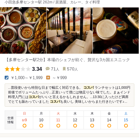
小田急多摩センター駅 262m / 居酒屋、カレー、タイ料理
【多摩センター駅2分】本場のシェフが紡ぐ、贅沢な3カ国エスニック
3.34
71
570
人
人
￥1,000～￥1,999
～￥999
...普段使いから特別な日まで幅広く対応できる。
コスパ
ランチセットは1,000円
前後でボリュームたっぷり...正直いって僕には物足りない味でした。まぁインド
料理入門には
コスパ
がいいと言えるかもしれません。...13:30に入ったけど満席
でとても賑わっていました
コスパ
も良いし 美味しいからまた行きたいです♪...
日
月
火
水
木
金
土
空席
9
10
11
12
13
14
15
8
/
情報