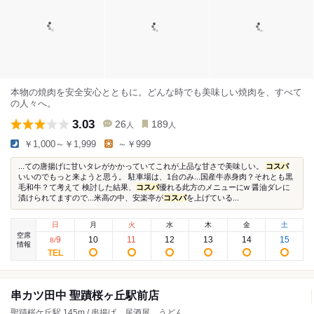
本物の焼肉を安全安心とともに。どんな時でも美味しい焼肉を、すべて
の人々へ。
3.03
26
189
人
人
￥1,000～￥1,999
～￥999
...ての唐揚げに甘いタレがかかっていてこれが上品な甘さで美味しい。
コスパ
いいのでもっと来ようと思う。 駐車場は、1台のみ...国産牛赤身肉？それとも黒
毛和牛？て考えて 検討した結果、
コスパ
優れる此方のメニューにw 醤油ダレに
漬けられてますので...米高の中、安楽亭が
コスパ
を上げている...
日
月
火
水
木
金
土
空席
9
10
11
12
13
14
15
8
/
情報
串カツ田中 聖蹟桜ヶ丘駅前店
聖蹟桜ケ丘駅 145m / 串揚げ、居酒屋、うどん