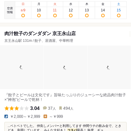
日
月
火
水
木
金
土
空席
9
10
11
12
13
14
15
8
/
情報
肉汁餃子のダンダダン 京王永山店
京王永山駅 131m / 餃子、居酒屋、中華料理
『餃子とビールは文化です』旨味たっぷりのジューシーな絶品肉汁餃子
×“神泡“ビールで乾杯！
3.04
37
494
人
人
￥2,000～￥2,999
～￥999
...ベトベトでした。 仲良しメンバーと利用してます 仲間ウチの飲み会で、とき
どき、利用しています。 みんな大好き！
コスパ
最高！ 毎度、ギョ...