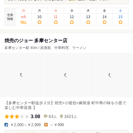
日
月
火
水
木
金
土
空席
9
10
11
12
13
14
15
8
/
情報
焼売のジョー 多摩センター店
多摩センター駅 40m / 居酒屋、中華料理、ラーメン
【多摩センター駅徒歩２分】焼売×小籠包×麻辣湯 町中華の味を小皿で
楽しむ中華居酒【
3.08
63
1621
人
人
￥2,000～￥2,999
～￥999