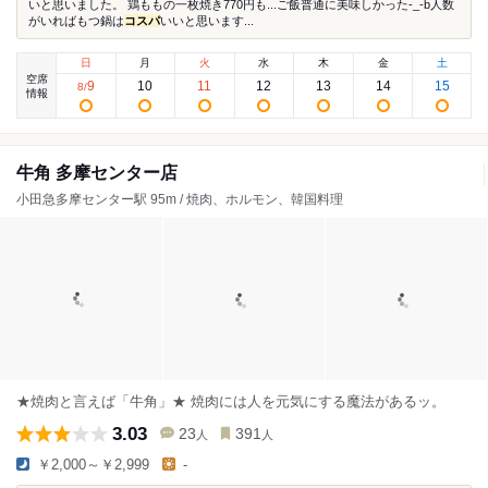
いと思いました。 鶏ももの一枚焼き770円も...ご飯普通に美味しかった-_-b人数
がいればもつ鍋は
コスパ
いいと思います...
日
月
火
水
木
金
土
空席
9
10
11
12
13
14
15
8
/
情報
牛角 多摩センター店
小田急多摩センター駅 95m / 焼肉、ホルモン、韓国料理
★焼肉と言えば「牛角」★ 焼肉には人を元気にする魔法があるッ。
3.03
23
391
人
人
￥2,000～￥2,999
-