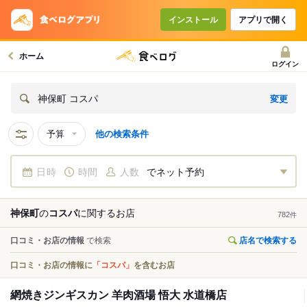
インストール
アプリで開く
ホーム
ログイン
変更
神保町 コスパ
予算
他の検索条件
日時
時間
人数
でネット予約
神保町
の
コスパ
に関する
お店
782
件
口コミ・お店の情報
で検索
店名で検索する
口コミ・お店の情報に
「コスパ」
を含むお店
網焼きジンギスカン 羊肉酒場 悟大 水道橋店