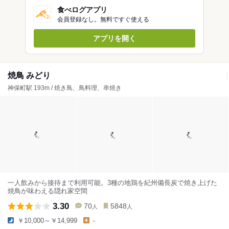
食べログアプリ
会員登録なし。無料ですぐ使える
アプリを開く
焼鳥 みどり
神保町駅 193m / 焼き鳥、鳥料理、串焼き
一人飲みから接待まで利用可能。3種の地鶏を紀州備長炭で焼き上げた
焼鳥が味わえる隠れ家空間
3.30
70
5848
人
人
￥10,000～￥14,999
-