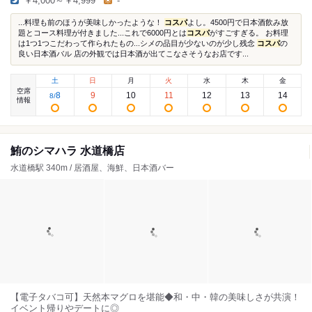
￥4,000～￥4,999
-
...料理も前のほうが美味しかったような！
コスパ
よし。4500円で日本酒飲み放
題とコース料理が付きました...これで6000円とは
コスパ
がすごすぎる。 お料理
は1つ1つこだわって作られたもの...シメの品目が少ないのが少し残念
コスパ
の
良い日本酒バル 店の外観では日本酒が出てこなさそうなお店です...
土
日
月
火
水
木
金
空席
8
9
10
11
12
13
14
8
/
情報
鮪のシマハラ 水道橋店
水道橋駅 340m / 居酒屋、海鮮、日本酒バー
【電子タバコ可】天然本マグロを堪能◆和・中・韓の美味しさが共演！
イベント帰りやデートに◎