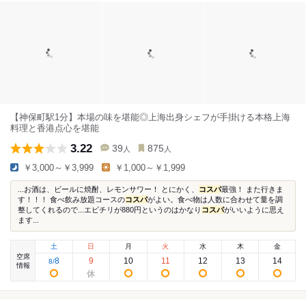
【神保町駅1分】本場の味を堪能◎上海出身シェフが手掛ける本格上海
料理と香港点心を堪能
3.22
39
875
人
人
￥3,000～￥3,999
￥1,000～￥1,999
...お酒は、ビールに焼酎、レモンサワー！ とにかく、
コスパ
最強！ また行きま
す！！！ 食べ飲み放題コースの
コスパ
がよい。食べ物は人数に合わせて量を調
整してくれるので...エビチリが880円というのはかなり
コスパ
がいいように思え
ます...
土
日
月
火
水
木
金
空席
8
9
10
11
12
13
14
8
/
情報