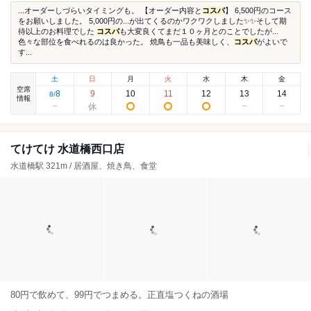
...オーダーしづらいタイミングも。 【オーダー内容と
コスパ
】 6,500円のコース
をお願いしました。 5,000円の...が出てくるのかワクワクしました✨✨そして期
待以上のお料理でした
コスパ
も大変良くてまだ１０ヶ月とのことでしたが...
色々な部位を食べれるのは良かった。 焼鳥も一品も美味しく、
コスパ
がよいで
す...
土
日
月
火
水
木
金
空席
8
9
10
11
12
13
14
8
/
情報
てけてけ 水道橋西口店
水道橋駅 321m / 居酒屋、焼き鳥、食堂
80円で飲めて、99円でつまめる。正直塩つくねの酒場