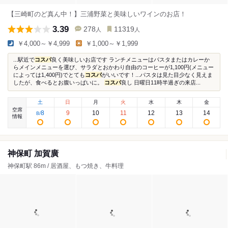
【三崎町のど真ん中！】三浦野菜と美味しいワインのお店！
3.39
278
11319
人
人
￥4,000～￥4,999
￥1,000～￥1,999
...駅近で
コスパ
良く美味しいお店です ランチメニューはパスタまたはカレーか
らメインメニューを選び、サラダとおかわり自由のコーヒーが1,100円(メニュー
によっては1,400円)でとても
コスパ
がいいです！...パスタは見た目少なく見えま
したが、食べるとお腹いっぱいに。
コスパ
良し 日曜日11時半過ぎの来店...
土
日
月
火
水
木
金
空席
8
9
10
11
12
13
14
8
/
情報
神保町 加賀廣
神保町駅 86m / 居酒屋、もつ焼き、牛料理