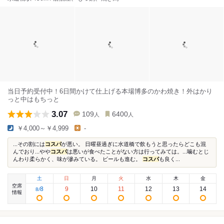
当日予約受付中！6日間かけて仕上げる本場博多のかわ焼き！外はかり
っと中はもちっと
3.07
109
6400
人
人
￥4,000～￥4,999
-
...その割には
コスパ
が悪い。 日曜昼過ぎに水道橋で飲もうと思ったらどこも混
んでおり...やや
コスパ
は悪いが食べたことがない方は行ってみては。...噛むとじ
んわり柔らかく、味が滲みている。 ビールも進む。
コスパ
も良く...
土
日
月
火
水
木
金
空席
8
9
10
11
12
13
14
8
/
情報