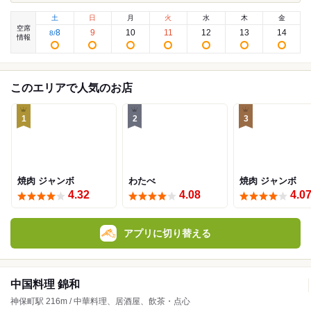
土
日
月
火
水
木
金
空席
8
9
10
11
12
13
14
8
/
情報
このエリアで人気のお店
1
2
3
焼肉 ジャンボ
わたべ
焼肉 ジャンボ
4.32
4.08
4.0
アプリに切り替える
中国料理 錦和
神保町駅 216m / 中華料理、居酒屋、飲茶・点心