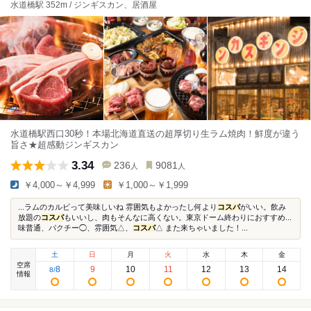
水道橋駅 352m / ジンギスカン、居酒屋
水道橋駅西口30秒！本場北海道直送の超厚切り生ラム焼肉！鮮度が違う
旨さ★超感動ジンギスカン
3.34
236
9081
人
人
￥4,000～￥4,999
￥1,000～￥1,999
...ラムのカルビって美味しいね 雰囲気もよかったし何より
コスパ
がいい。飲み
放題の
コスパ
もいいし、肉もそんなに高くない。東京ドーム終わりにおすすめ...
味普通、パクチー◯、雰囲気△、
コスパ
△ また来ちゃいました！...
土
日
月
火
水
木
金
空席
8
9
10
11
12
13
14
8
/
情報