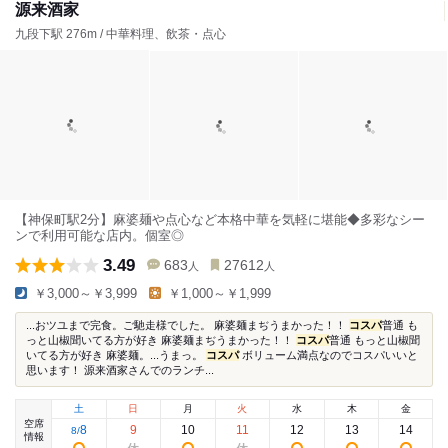
源来酒家
九段下駅 276m / 中華料理、飲茶・点心
【神保町駅2分】麻婆麺や点心など本格中華を気軽に堪能◆多彩なシー
ンで利用可能な店内。個室◎
3.49
683
27612
人
人
￥3,000～￥3,999
￥1,000～￥1,999
...おツユまで完食。ご馳走様でした。 麻婆麺まぢうまかった！！
コスパ
普通 も
っと山椒聞いてる方が好き 麻婆麺まぢうまかった！！
コスパ
普通 もっと山椒聞
いてる方が好き 麻婆麺。...うまっ。
コスパ
ボリューム満点なのでコスパいいと
思います！ 源来酒家さんでのランチ...
土
日
月
火
水
木
金
空席
8
9
10
11
12
13
14
8
/
情報