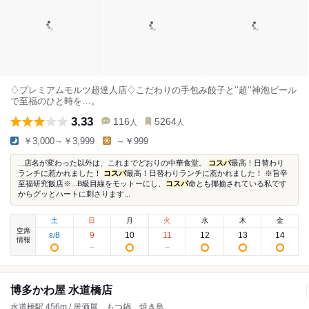
♢プレミアムモルツ超達人店♢こだわりの手包み餃子と‘‘超‘‘神泡ビール
で至福のひと時を…。
3.33
116
5264
人
人
￥3,000～￥3,999
～￥999
...店名が変わった以外は、これまでどおりの中華食堂。
コスパ
最高！日替わり
ランチに惹かれました！
コスパ
最高！日替わりランチに惹かれました！ ※旨辛
至福研究飯店※...B級目線をモットーにし、
コスパ
命とも揶揄されている私です
からグッとハートに刺さります...
土
日
月
火
水
木
金
空席
8
9
10
11
12
13
14
8
/
情報
博多かわ屋 水道橋店
水道橋駅 456m / 居酒屋、もつ鍋、焼き鳥