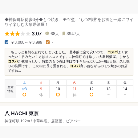
◆神保町駅徒歩3分◆もつ焼き、モツ煮…“もつ料理”をお酒と一緒にワイ
ワイ楽しむ大衆居酒屋！
3.07
68
3947
人
人
￥3,000～￥3,999
-
...ちょっと名前を忘れてしまいました。 基本的に全て安いので、
コスパ
よく食
べたい！呑みたい！方はオススメです。...神保町では珍しい大衆居酒屋。しかも
コスパ
が素晴らしい。特製のもつ煮は薄口でネギたっぷり...5～6回目位、久し振
りの訪問です。 この街に長く愛される、
コスパ
良い昔ながらのモツ焼きのお店
ですね...
土
日
月
火
水
木
金
空席
8
9
10
11
12
13
14
8
/
情報
八-HACHI-東京
神保町駅 192m / 中華料理、居酒屋、ビアバー