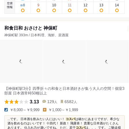
空席
8
9
10
11
12
13
14
8
/
情報
和食日和 おさけと 神保町
神保町駅 393m / 日本料理、海鮮、居酒屋
【神保町駅3分】四季折々の和食と日本酒好きが集う大人の空間！個室3
部屋 日本酒常時50種以上
3.13
129
6582
人
人
￥8,000～￥9,999
￥1,000～￥1,999
...です。 日本酒を飲みたい人にはいい！
コスパ
は確かにあまりですが、希少な
酒を飲めるのはいいです！ 十四代！ 新政！ 飛露喜！ 貴重な日本酒がたくさん
あります。 仕入れ力が凄いですね。 ただ、若干
コスパ
は、、、です。 ご馳走様