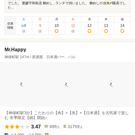
でした。 愛媛宇和島流 鯛めし...ランチで伺いました。 鯛めしの
コスパ
最高でし
た...
土
日
月
火
水
木
金
空席
8
9
10
11
12
13
14
8
/
情報
Mr.Happy
神保町駅 147m / 居酒屋、日本酒バー、バル
【神保町駅3分】こだわりの【肉】×【魚】×【日本酒】を古民家で楽し
む 冬季限定【鍋】開始♪
3.47
499
31759
人
人