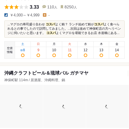
3.33
110
8250
人
人
￥4,000～￥4,999
-
...マグロの寿司盛り合わせ
コスパ
よく鮪？ ランチ始めて鮪が
コスパ
よく食べら
れるとの事でしたので訪問してみました。...次回は改めて神保町店の方へリベン
ジに伺いたいと思います。
コスパ
よくマグロを堪能できるお店 水道橋にある...
土
日
月
火
水
木
金
空席
8
9
10
11
12
13
14
8
/
情報
沖縄クラフトビール＆琉球バル ガチマヤ
神保町駅 114m / 居酒屋、沖縄料理、鍋