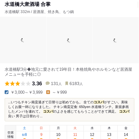
水道橋大衆酒場 合掌
水道橋駅 332m / 居酒屋、焼き鳥、もつ鍋
水道橋駅3分◆地元に愛されて19年目！本格焼鳥やホルモンなど居酒屋
メニューを手軽に◎
3.36
131
6183
人
人
￥3,000～￥3,999
～￥999
...いつもチキン南蛮過ぎて日替りは初めてかも。 全ての
コスパ
がすごい。美味
しくお腹一杯になりました。 チキン南蛮定食: 650yen 水道橋ランチ。新規参画
したメンバを連れて。
コスパ
のよさを感じてもらうことができて満足。
コスパ
良い 男子は日替わり...
土
日
月
火
水
木
金
空席
8
9
10
11
12
13
14
8
/
情報