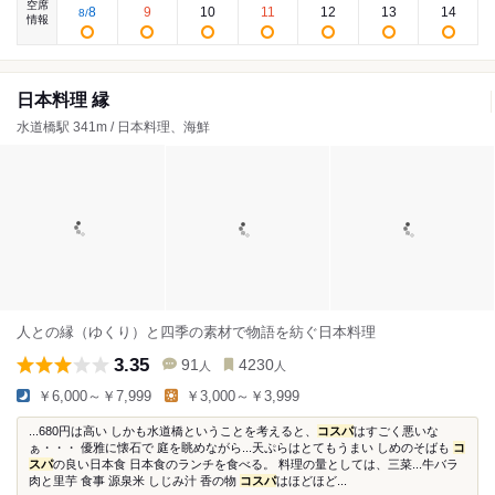
空席
8
9
10
11
12
13
14
8
/
情報
日本料理 縁
水道橋駅 341m / 日本料理、海鮮
人との縁（ゆくり）と四季の素材で物語を紡ぐ日本料理
3.35
91
4230
人
人
￥6,000～￥7,999
￥3,000～￥3,999
...680円は高い しかも水道橋ということを考えると、
コスパ
はすごく悪いな
ぁ・・・ 優雅に懐石で 庭を眺めながら...天ぷらはとてもうまい しめのそばも
コ
スパ
の良い日本食 日本食のランチを食べる。 料理の量としては、三菜...牛バラ
肉と里芋 食事 源泉米 しじみ汁 香の物
コスパ
はほどほど...