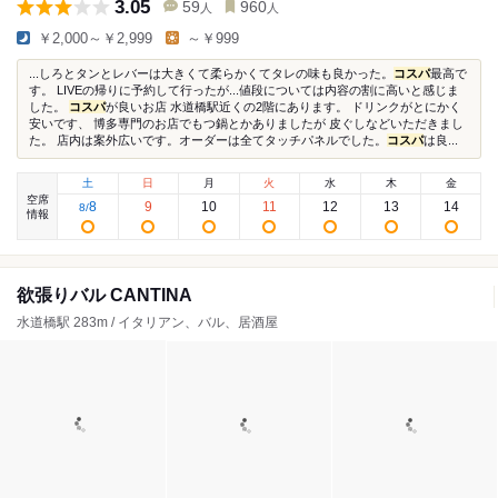
3.05
59
960
人
人
￥2,000～￥2,999
～￥999
...しろとタンとレバーは大きくて柔らかくてタレの味も良かった。
コスパ
最高で
す。 LIVEの帰りに予約して行ったが...値段については内容の割に高いと感じま
した。
コスパ
が良いお店 水道橋駅近くの2階にあります。 ドリンクがとにかく
安いです、 博多専門のお店でもつ鍋とかありましたが 皮ぐしなどいただきまし
た。 店内は案外広いです。オーダーは全てタッチパネルでした。
コスパ
は良...
土
日
月
火
水
木
金
空席
8
9
10
11
12
13
14
8
/
情報
欲張りバル CANTINA
水道橋駅 283m / イタリアン、バル、居酒屋