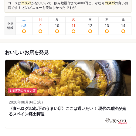
コースは
コスパ
かなりいいで...飲み放題付きで4000円と、かなり
コスパ
の良いお
店です！ どのメニューも美味しかったですが...
土
日
月
火
水
木
金
空席
8
9
10
11
12
13
14
8
/
情報
おいしいお店を発見
3.5以下のうまい店
2026年08月04日(火)
〈食べログ3.5以下のうまい店〉ここは通いたい！ 現代の感性が光
るスペイン郷土料理