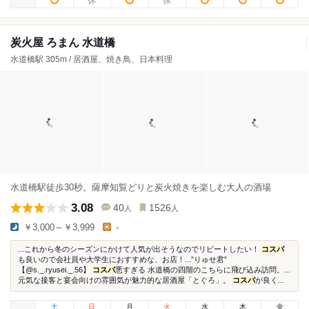
炭火屋 ろまん 水道橋
水道橋駅 305m / 居酒屋、焼き鳥、日本料理
水道橋駅徒歩30秒。薩摩知覧どりと炭火焼きを楽しむ大人の酒場
3.08
40
1526
人
人
￥3,000～￥3,999
-
...これから冬のシーズンにかけて人気が出そうなのでリピートしたい！
コスパ
も良いので会社員や大学生におすすめな、お店！...”りゅせ君”
【@s._.ryusei._.56】
コスパ
悪すぎる 水道橋の四階のこちらに飛び込み訪問。...
元気な接客と宴会向けの雰囲気が魅力的な居酒屋「とぐろ」。
コスパ
が良く...
土
日
月
火
水
木
金