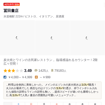
冨田書店
水道橋駅 222m / ビストロ、イタリアン、居酒屋
炭火焼とワインの古民家レストラン 。臨場感溢れるカウンター！2階
広々空間！
3.49
1425
79183
人
人
￥4,000～￥4,999
～￥999
...料理は全体的に美味しかった。 メインのエゾシカの炭火焼きは
コスパ
最高！
火入れが最高でした 残念なのはドリンクの
コスパ
の悪さ、赤ワインボトル入れ
たら値段の説明もワインの説明も無い。...提供スピードが速いのも素晴らしかっ
た 高
コスパ
で人気♫ 書店の雰囲気が可愛いメニューブック...
土
日
月
火
水
木
金