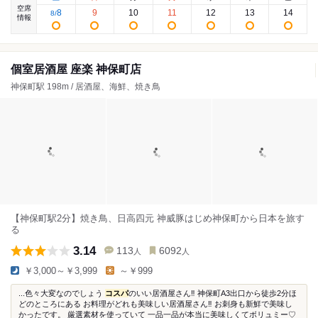
空席
8
9
10
11
12
13
14
8
/
情報
個室居酒屋 座楽 神保町店
神保町駅 198m / 居酒屋、海鮮、焼き鳥
【神保町駅2分】焼き鳥、日高四元 神威豚はじめ神保町から日本を旅す
る
3.14
113
6092
人
人
￥3,000～￥3,999
～￥999
...色々大変なのでしょう
コスパ
のいい居酒屋さん‼︎ 神保町A3出口から徒歩2分ほ
どのところにある お料理がどれも美味しい居酒屋さん‼︎ お刺身も新鮮で美味し
かったです。 厳選素材を使っていて 一品一品が本当に美味しくてボリュミー♡