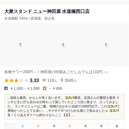
大衆スタンド ニュー神田屋 水道橋西口店
水道橋駅 340m / 居酒屋、焼き鳥
各種サワー209円～！神田屋の特製あごだしおでんは110円～♪
3.33
118
3585
人
人
￥1,000～￥1,999
～￥999
...塩味も最高。からしが良く合います。
コスパ
最高、店員さんの愛想も最高 ラ
ンチどきに打ち合わせが終わって探していたところ目に留まり、入ってみまし
た。 ランチメニューはご飯、味噌汁おかわり自由で1000円以下。この
コスパ
で
美味かったしとても良い。...サクサク片づけられる感じで呑みましたｗ
コスパ
良！とりあえずドーム終わりならここ 【店】...
土
日
月
火
水
木
金