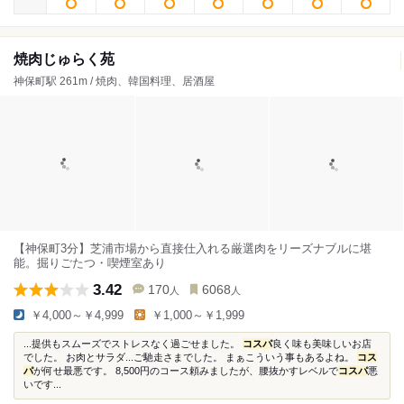
焼肉じゅらく苑
神保町駅 261m / 焼肉、韓国料理、居酒屋
【神保町3分】芝浦市場から直接仕入れる厳選肉をリーズナブルに堪
能。掘りごたつ・喫煙室あり
3.42
170
6068
人
人
￥4,000～￥4,999
￥1,000～￥1,999
...提供もスムーズでストレスなく過ごせました。
コスパ
良く味も美味しいお店
でした。 お肉とサラダ...ご馳走さまでした。 まぁこういう事もあるよね。
コス
パ
が何せ最悪です。 8,500円のコース頼みましたが、腰抜かすレベルで
コスパ
悪
いです...