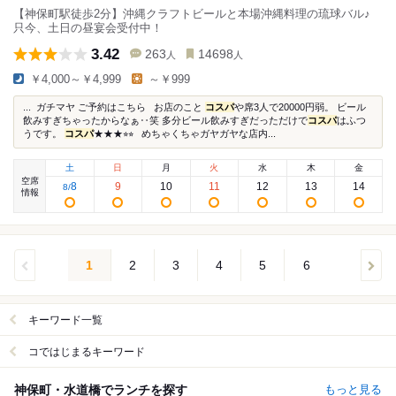
【神保町駅徒歩2分】沖縄クラフトビールと本場沖縄料理の琉球バル♪
只今、土日の昼宴会受付中！
3.42
263
14698
人
人
￥4,000～￥4,999
～￥999
... ガチマヤ ご予約はこちら お店のこと
コスパ
や席3人で20000円弱。 ビール
飲みすぎちゃったからなぁ‥笑 多分ビール飲みすぎだっただけで
コスパ
はふつ
うです。
コスパ
★★★⭐︎⭐︎ めちゃくちゃガヤガヤな店内...
土
日
月
火
水
木
金
空席
8
9
10
11
12
13
14
8
/
情報
1
2
3
4
5
6
キーワード一覧
コではじまるキーワード
神保町・水道橋でランチを探す
もっと見る