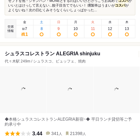
セプトを泡・シャンパン・MONEとするのはいいけどけっこうお高めで
コスパ
が
いいとはけっして言えない...餃子目当てでもいい！ 燻製串はうまいが
コスパ
が
よくないね！次の日むくみそうなくらいしょっぱかった...
金
土
日
月
火
水
木
空席
7
8
9
10
11
12
13
8
/
情報
1
残
シュラスコレストラン ALEGRIA shinjuku
代々木駅 249m / シュラスコ、ビュッフェ、焼肉
◆本格シュラスコレストランALEGRIA新宿~◆ 平日ランチ貸切等ご予
約承り中
3.44
341
21398
人
人