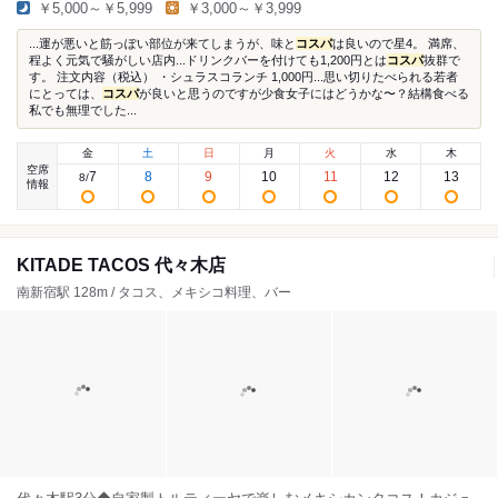
￥5,000～￥5,999
￥3,000～￥3,999
...運が悪いと筋っぽい部位が来てしまうが、味と
コスパ
は良いので星4。 満席、
程よく元気で騒がしい店内...ドリンクバーを付けても1,200円とは
コスパ
抜群で
す。 注文内容（税込） ・シュラスコランチ 1,000円...思い切りたべられる若者
にとっては、
コスパ
が良いと思うのですが少食女子にはどうかな〜？結構食べる
私でも無理でした...
金
土
日
月
火
水
木
空席
7
8
9
10
11
12
13
8
/
情報
KITADE TACOS 代々木店
南新宿駅 128m / タコス、メキシコ料理、バー