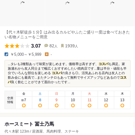
【代々木駅徒歩１分】はみ出るカルビやふたご盛り一度は食べておきた
い名物メニューをご用意
3.07
82
1939
人
人
￥5,000～￥5,999
-
...タレも2種類あって味変が楽しめます。価格帯は高すぎず、
コスパ
も満足。家
族連れから友人同士まで幅広くおすすめしたい焼肉店です...量は半分・値段も半
分でいろんな部位を楽しめる
コスパ
の良さも◎。活気あふれる店内は友人との
飲み会にも最高で...またチンチロもあって無料でサイズアップなどあるので
コス
パ
良く飲むことができて面白かったです...
金
土
日
月
火
水
木
空席
7
8
9
10
11
12
13
8
/
情報
ホースミート 冨士乃馬
代々木駅 123m / 居酒屋、馬肉料理、ステーキ