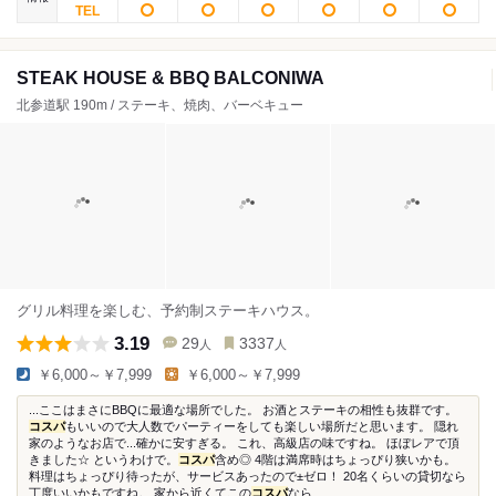
STEAK HOUSE & BBQ BALCONIWA
北参道駅 190m / ステーキ、焼肉、バーベキュー
グリル料理を楽しむ、予約制ステーキハウス。
3.19
29
3337
人
人
￥6,000～￥7,999
￥6,000～￥7,999
...ここはまさにBBQに最適な場所でした。 お酒とステーキの相性も抜群です。
コスパ
もいいので大人数でパーティーをしても楽しい場所だと思います。 隠れ
家のようなお店で...確かに安すぎる。 これ、高級店の味ですね。 ほぼレアで頂
きました☆ というわけで。
コスパ
含め◎ 4階は満席時はちょっぴり狭いかも。
料理はちょっぴり待ったが、サービスあったので±ゼロ！ 20名くらいの貸切なら
丁度いいかもですね。 家から近くてこの
コスパ
なら...