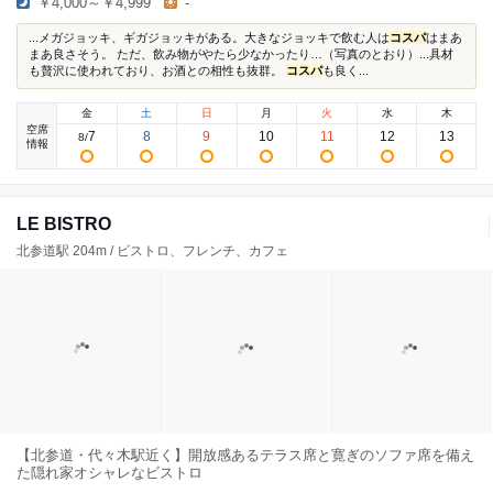
￥4,000～￥4,999
-
...メガジョッキ、ギガジョッキがある。大きなジョッキで飲む人は
コスパ
はまあ
まあ良さそう。 ただ、飲み物がやたら少なかったり…（写真のとおり）...具材
も贅沢に使われており、お酒との相性も抜群。
コスパ
も良く...
金
土
日
月
火
水
木
空席
7
8
9
10
11
12
13
8
/
情報
LE BISTRO
北参道駅 204m / ビストロ、フレンチ、カフェ
【北参道・代々木駅近く】開放感あるテラス席と寛ぎのソファ席を備え
た隠れ家オシャレなビストロ