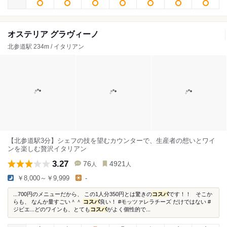
オステリア グラヴィーノ
北参道駅 234m / イタリアン
【北参道駅3分】シェフの技を望むカウンターで、生産者の想いとワイ
ンを楽しむ贅沢イタリアン
3.27
76
4921
人
人
￥8,000～￥9,999
-
...700円のメニューだから、 この1人分350円とは驚きの
コスパ
です！！ そこか
らも、 なんか量すごい＾＾
コスパ
良い！ #モッツァレラチーズ だけではない #
ジビエ...どのワインも、とても
コスパ
がよく個性的で...