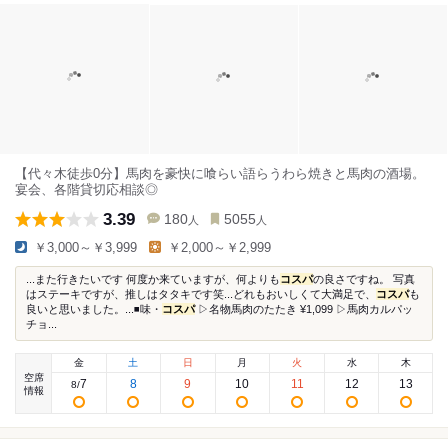
【代々木徒歩0分】馬肉を豪快に喰らい語らうわら焼きと馬肉の酒場。
宴会、各階貸切応相談◎
3.39
180
5055
人
人
￥3,000～￥3,999
￥2,000～￥2,999
...また行きたいです 何度か来ていますが、何よりも
コスパ
の良さですね。 写真
はステーキですが、推しはタタキです笑...どれもおいしくて大満足で、
コスパ
も
良いと思いました。...◾️味・
コスパ
▷名物馬肉のたたき ¥1,099 ▷馬肉カルパッ
チョ...
金
土
日
月
火
水
木
空席
7
8
9
10
11
12
13
8
/
情報