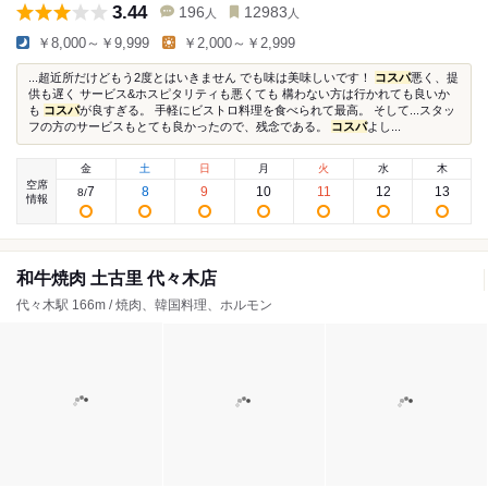
3.44
196
12983
人
人
￥8,000～￥9,999
￥2,000～￥2,999
...超近所だけどもう2度とはいきません でも味は美味しいです！
コスパ
悪く、提
供も遅く サービス&ホスピタリティも悪くても 構わない方は行かれても良いか
も
コスパ
が良すぎる。 手軽にビストロ料理を食べられて最高。 そして...スタッ
フの方のサービスもとても良かったので、残念である。
コスパ
よし...
金
土
日
月
火
水
木
空席
7
8
9
10
11
12
13
8
/
情報
和牛焼肉 土古里 代々木店
代々木駅 166m / 焼肉、韓国料理、ホルモン