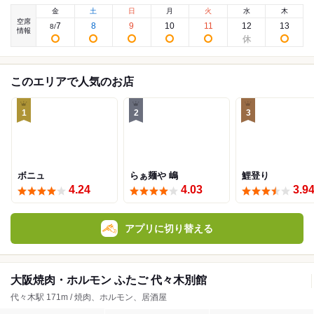
金
土
日
月
火
水
木
空席
7
8
9
10
11
12
13
8
/
情報
このエリアで人気のお店
1
2
3
ボニュ
らぁ麺や 嶋
鯉登り
4.24
4.03
3.9
アプリに切り替える
大阪焼肉・ホルモン ふたご 代々木別館
代々木駅 171m / 焼肉、ホルモン、居酒屋