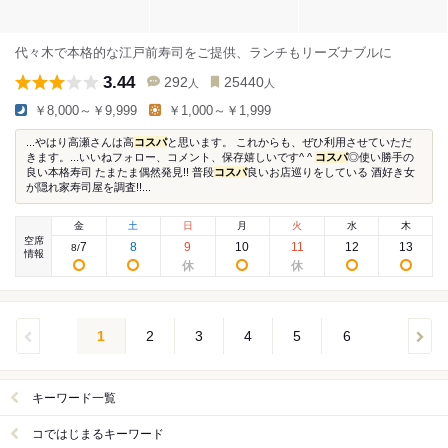
代々木で本格的な江戸前寿司をご提供、ランチもリーズナブルに
3.44
292
25440
人
人
￥8,000～￥9,999
￥1,000～￥1,999
...やはり高瀬さんは高
コスパ
と思います。 これからも、ぜひ利用させていただ
きます。...いいねフォロー、コメント、保存嬉しいです^ ^
コスパ
◎使い勝手の
良い本格寿司 たまたま偶然発見!! 普段
コスパ
良いお店巡りをしている 酒好き女
が隠れ家寿司屋を調査!!...
金
土
日
月
火
水
木
空席
7
8
9
10
11
12
13
8
/
情報
1
2
3
4
5
6
キーワード一覧
コではじまるキーワード