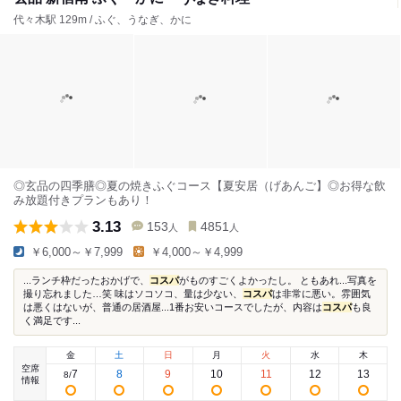
代々木駅 129m / ふぐ、うなぎ、かに
◎玄品の四季膳◎夏の焼きふぐコース【夏安居（げあんご】◎お得な飲
み放題付きプランもあり！
3.13
153
4851
人
人
￥6,000～￥7,999
￥4,000～￥4,999
...ランチ枠だったおかげで、
コスパ
がものすごくよかったし。 ともあれ...写真を
撮り忘れました…笑 味はソコソコ、量は少ない、
コスパ
は非常に悪い。雰囲気
は悪くはないが、普通の居酒屋...1番お安いコースでしたが、内容は
コスパ
も良
く満足です...
金
土
日
月
火
水
木
空席
7
8
9
10
11
12
13
8
/
情報