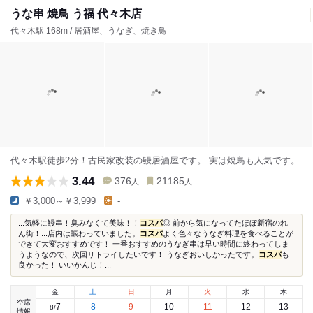
うな串 焼鳥 う福 代々木店
代々木駅 168m / 居酒屋、うなぎ、焼き鳥
代々木駅徒歩2分！古民家改装の鰻居酒屋です。 実は焼鳥も人気です。
3.44
376
21185
人
人
￥3,000～￥3,999
-
...気軽に鰻串！臭みなくて美味！！
コスパ
◎ 前から気になってたほぼ新宿のれ
ん街！...店内は賑わっていました。
コスパ
よく色々なうなぎ料理を食べることが
できて大変おすすめです！ 一番おすすめのうなぎ串は早い時間に終わってしま
うようなので、次回リトライしたいです！ うなぎおいしかったです。
コスパ
も
良かった！ いいかんじ！...
金
土
日
月
火
水
木
空席
7
8
9
10
11
12
13
8
/
情報