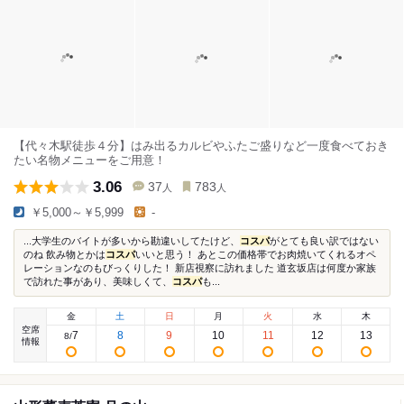
【代々木駅徒歩４分】はみ出るカルビやふたご盛りなど一度食べておき
たい名物メニューをご用意！
3.06
37
783
人
人
￥5,000～￥5,999
-
...大学生のバイトが多いから勘違いしてたけど、
コスパ
がとても良い訳ではない
のね 飲み物とかは
コスパ
いいと思う！ あとこの価格帯でお肉焼いてくれるオペ
レーションなのもびっくりした！ 新店視察に訪れました 道玄坂店は何度か家族
で訪れた事があり、美味しくて、
コスパ
も...
金
土
日
月
火
水
木
空席
7
8
9
10
11
12
13
8
/
情報