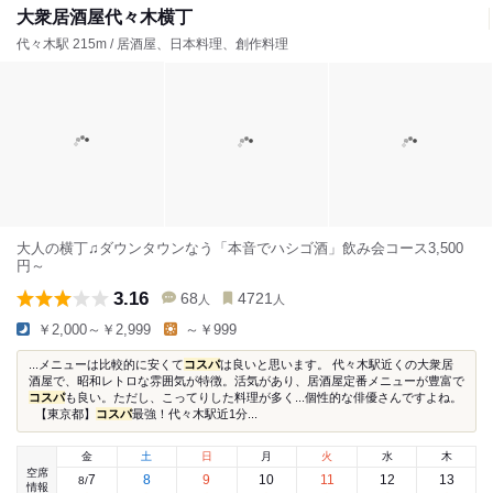
大衆居酒屋代々木横丁
代々木駅 215m / 居酒屋、日本料理、創作料理
大人の横丁♫ダウンタウンなう「本音でハシゴ酒」飲み会コース3,500
円～
3.16
68
4721
人
人
￥2,000～￥2,999
～￥999
...メニューは比較的に安くて
コスパ
は良いと思います。 代々木駅近くの大衆居
酒屋で、昭和レトロな雰囲気が特徴。活気があり、居酒屋定番メニューが豊富で
コスパ
も良い。ただし、こってりした料理が多く...個性的な俳優さんですよね。
【東京都】
コスパ
最強！代々木駅近1分...
金
土
日
月
火
水
木
空席
7
8
9
10
11
12
13
8
/
情報