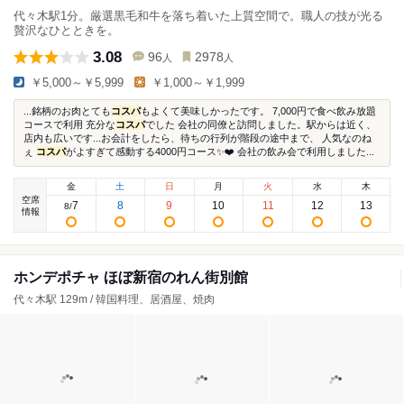
代々木駅1分。厳選黒毛和牛を落ち着いた上質空間で。職人の技が光る
贅沢なひとときを。
3.08
96
2978
人
人
￥5,000～￥5,999
￥1,000～￥1,999
...銘柄のお肉とても
コスパ
もよくて美味しかったです。 7,000円で食べ飲み放題
コースで利用 充分な
コスパ
でした 会社の同僚と訪問しました。駅からは近く、
店内も広いです...お会計をしたら、待ちの行列が階段の途中まで、 人気なのね
ぇ
コスパ
がよすぎて感動する4000円コース✨❤️ 会社の飲み会で利用しました...
金
土
日
月
火
水
木
空席
7
8
9
10
11
12
13
8
/
情報
ホンデポチャ ほぼ新宿のれん街別館
代々木駅 129m / 韓国料理、居酒屋、焼肉