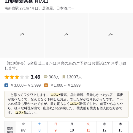
山形蕎麦茶寮 月の山
南新宿駅 271m / そば、居酒屋、日本酒バー
【歓送迎会】5名様以上またはお席のみのご予約はお電話にてお受け致
します。
3.46
303
13007
人
人
￥3,000～￥3,999
￥1,000～￥1,999
...と思ってワクワクします。
コスパ
最高、店内綺麗、美味しかったお店！ 蕎麦
が食べたくて、なんとなく予約したお店。でしたがかなり良かったです。 コー
スの値段も安かったですが、量も質もよく
コスパ
最高でした。 前菜やらなんや
ら、様々な料理が出て...山形気分を満喫した。 蕎麦前も蕎麦も個人的な好みで
す。
コスパ
はよい...
金
土
日
月
火
水
木
空席
7
8
9
10
11
12
13
8
/
情報