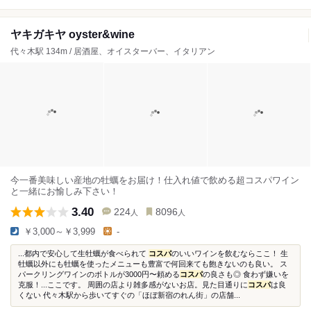
ヤキガキヤ oyster&wine
代々木駅 134m / 居酒屋、オイスターバー、イタリアン
今一番美味しい産地の牡蠣をお届け！仕入れ値で飲める超コスパワイン
と一緒にお愉しみ下さい！
3.40
224
8096
人
人
￥3,000～￥3,999
-
...都内で安心して生牡蠣が食べられて
コスパ
のいいワインを飲むならここ！ 生
牡蠣以外にも牡蠣を使ったメニューも豊富で何回来ても飽きないのも良い。 ス
パークリングワインのボトルが3000円〜頼める
コスパ
の良さも◎ 食わず嫌いを
克服！...ここです。 周囲の店より雑多感がないお店。見た目通りに
コスパ
は良
くない 代々木駅から歩いてすぐの「ほぼ新宿のれん街」の店舗...