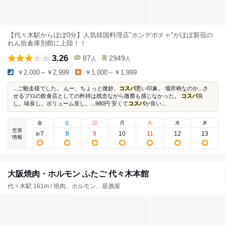
【代々木駅からほぼ0分】人気韓国料理店"ホンデポチャ"がほぼ新宿の
れん街倉庫別館に上陸！！
3.26
87
2949
人
人
￥2,000～￥2,999
￥1,000～￥1,999
...ご馳走様でした。 んー、ちょっと微妙、
コスパ
悪い印象。 場所柄なのか...さ
せるプロの飲食店としての矜持は残念ながら微塵も感じなかった。
コスパ
良
し。味良し。ボリューム良し。...980円 安くて
コスパ
が良い...
金
土
日
月
火
水
木
空席
7
8
9
10
11
12
13
8
/
情報
大阪焼肉・ホルモン ふたご 代々木本館
代々木駅 161m / 焼肉、ホルモン、居酒屋