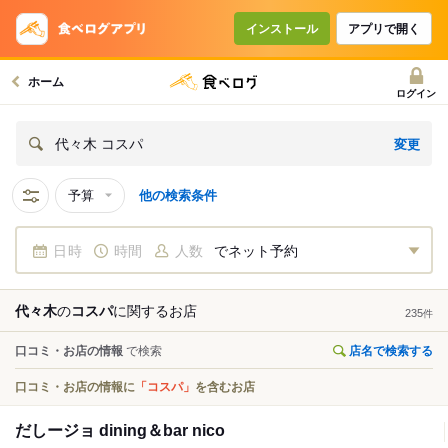
インストール
アプリで開く
ホーム
ログイン
変更
代々木 コスパ
予算
他の検索条件
日時
時間
人数
でネット予約
代々木
の
コスパ
に関する
お店
235
件
口コミ・お店の情報
で検索
店名で検索する
口コミ・お店の情報に
「コスパ」
を含むお店
だしージョ dining＆bar nico