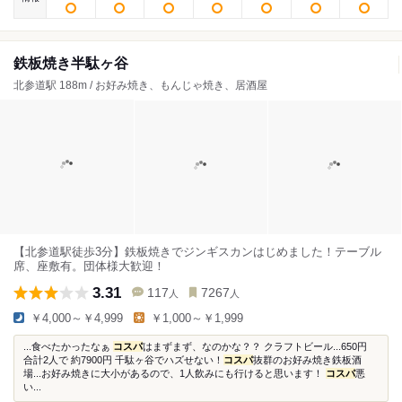
鉄板焼き半駄ヶ谷
北参道駅 188m / お好み焼き、もんじゃ焼き、居酒屋
【北参道駅徒歩3分】鉄板焼きでジンギスカンはじめました！テーブル
席、座敷有。団体様大歓迎！
3.31
117
7267
人
人
￥4,000～￥4,999
￥1,000～￥1,999
...食べたかったなぁ
コスパ
はまずまず、なのかな？？ クラフトビール...650円
合計2人で 約7900円 千駄ヶ谷でハズせない！
コスパ
抜群のお好み焼き鉄板酒
場...お好み焼きに大小があるので、1人飲みにも行けると思います！
コスパ
悪
い...