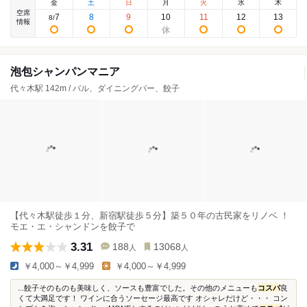
金
土
日
月
火
水
木
空席
7
8
9
10
11
12
13
8
/
情報
泡包シャンパンマニア
代々木駅 142m / バル、ダイニングバー、餃子
【代々木駅徒歩１分、新宿駅徒歩５分】築５０年の古民家をリノベ ！
モエ・エ・シャンドンを餃子で
3.31
188
13068
人
人
￥4,000～￥4,999
￥4,000～￥4,999
...餃子そのものも美味しく、ソースも豊富でした。その他のメニューも
コスパ
良
くて大満足です！ ワインに合うソーセージ最高です オシャレだけど・・・ コン