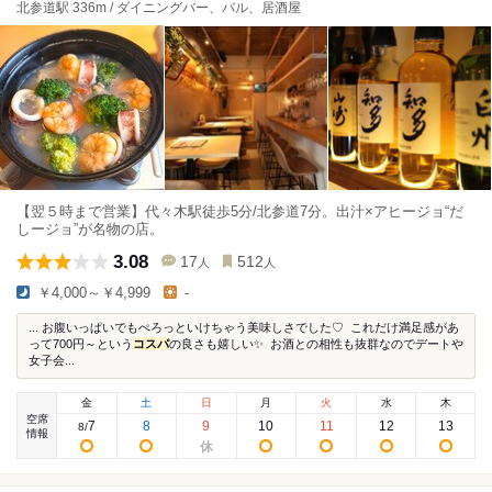
北参道駅 336m / ダイニングバー、バル、居酒屋
【翌５時まで営業】代々木駅徒歩5分/北参道7分。出汁×アヒージョ“だ
しージョ”が名物の店。
3.08
17
512
人
人
￥4,000～￥4,999
-
...⁡⁡ ⁡お腹いっぱいでもぺろっといけちゃう美味しさでした♡⁡ ⁡⁡ ⁡これだけ満足感があ
って700円～という
コスパ
の良さも嬉しい✨⁡ ⁡⁡ ⁡お酒との相性も抜群なのでデートや
女子会...
金
土
日
月
火
水
木
空席
7
8
9
10
11
12
13
8
/
情報