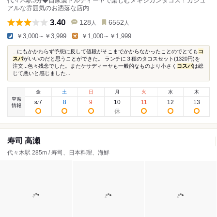
代々木駅3分◆自家製トルティーヤで楽しむメキシカンタコス！カジュ
アルな雰囲気のお洒落な店内
3.40
128
6552
人
人
￥3,000～￥3,999
￥1,000～￥1,999
...にもかかわらず予想に反して値段がそこまでかからなかったことのでとても
コ
スパ
がいいのだと思うことができた。 ランチに３種のタコスセット(1320円)を
注文...色々残念でした。またケサディーヤも一般的なものより小さく
コスパ
は総
じて悪いと感じました...
金
土
日
月
火
水
木
空席
7
8
9
10
11
12
13
8
/
情報
寿司 高瀬
代々木駅 285m / 寿司、日本料理、海鮮