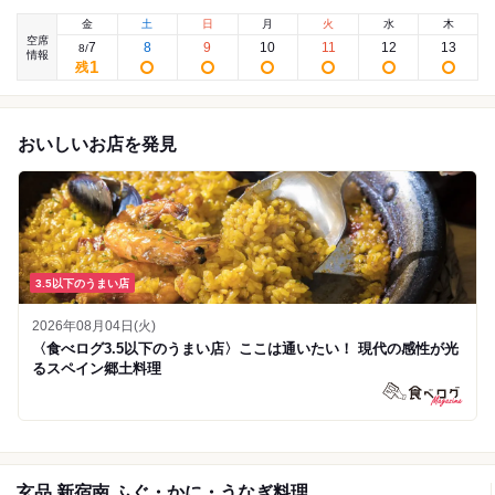
金
土
日
月
火
水
木
空席
7
8
9
10
11
12
13
8
/
情報
1
残
おいしいお店を発見
3.5以下のうまい店
2026年08月04日(火)
〈食べログ3.5以下のうまい店〉ここは通いたい！ 現代の感性が光
るスペイン郷土料理
玄品 新宿南 ふぐ・かに・うなぎ料理