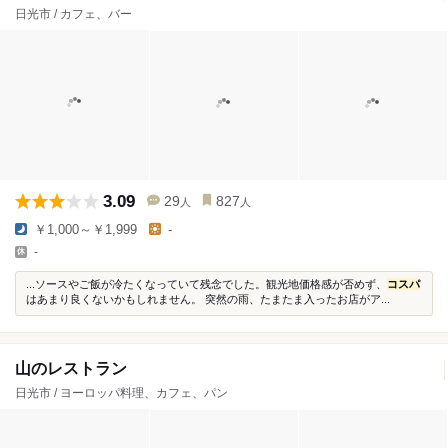
日光市 / カフェ、バー
3.09
29
827
人
人
￥1,000～￥1,999
-
-
...ソースやご飯が冷たくなっていて残念でした。観光地価格感が否めず、
コスパ
はあまり良くないかもしれません。 突然の雨、たまたま入ったお店がア...
山のレストラン
日光市 / ヨーロッパ料理、カフェ、パン