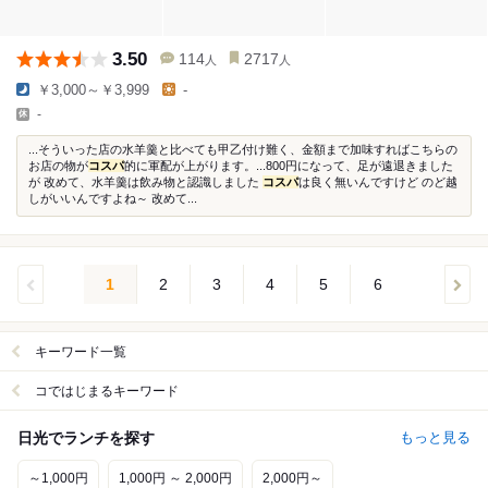
3.50
114
2717
人
人
￥3,000～￥3,999
-
-
...そういった店の水羊羹と比べても甲乙付け難く、金額まで加味すればこちらの
お店の物が
コスパ
的に軍配が上がります。...800円になって、足が遠退きました
が 改めて、水羊羹は飲み物と認識しました
コスパ
は良く無いんですけど のど越
しがいいんですよね～ 改めて...
1
2
3
4
5
6
キーワード一覧
コではじまるキーワード
日光でランチを探す
もっと見る
～1,000円
1,000円 ～ 2,000円
2,000円～