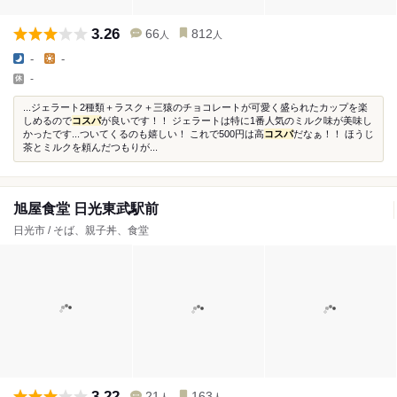
3.26
66
812
人
人
-
-
-
...ジェラート2種類＋ラスク＋三猿のチョコレートが可愛く盛られたカップを楽
しめるので
コスパ
が良いです！！ ジェラートは特に1番人気のミルク味が美味し
かったです...ついてくるのも嬉しい！ これで500円は高
コスパ
だなぁ！！ ほうじ
茶とミルクを頼んだつもりが...
旭屋食堂 日光東武駅前
日光市 / そば、親子丼、食堂
3.22
21
163
人
人