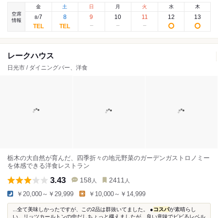
金
土
日
月
火
水
木
空席
7
8
9
10
11
12
13
8
/
情報
レークハウス
日光市 / ダイニングバー、洋食
栃木の大自然が育んだ、四季折々の地元野菜のガーデンガストロノミー
を体感できる洋食レストラン
3.43
158
2411
人
人
￥20,000～￥29,999
￥10,000～￥14,999
...全て美味しかったですが、この2品は群抜いてました。 ●
コスパ
が素晴らし
い。リッツカールトンの中だしちょっと構えましたが、良い意味でビビるレベル