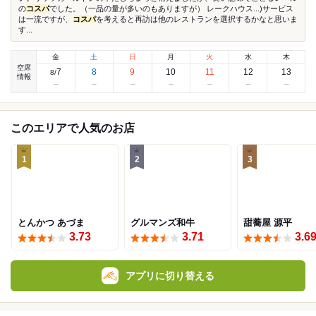
の
コスパ
でした。（一品の量が多いのもありますが） レークハウス...)サービス
は一流ですが、
コスパ
を考えると再訪は他のレストランを選択するかなと思いま
す...
金
土
日
月
火
水
木
空席
7
8
9
10
11
12
13
8
/
情報
このエリアで人気のお店
1
2
3
とんかつ あづま
グルマンズ和牛
甜蕎屋 源平
3.73
3.71
3.6
アプリに切り替える