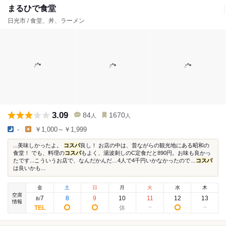
まるひで食堂
日光市 / 食堂、丼、ラーメン
3.09
84
1670
人
人
-
￥1,000～￥1,999
...美味しかったよ。
コスパ
良し！ お店の中は、昔ながらの観光地にある昭和の
食堂！ でも、料理の
コスパ
もよく、湯波刺しのC定食だと890円。お味も良かっ
たです...こういうお店で、なんだかんだ…4人で4千円いかなかったので…
コスパ
は良いかも...
金
土
日
月
火
水
木
空席
7
8
9
10
11
12
13
8
/
情報