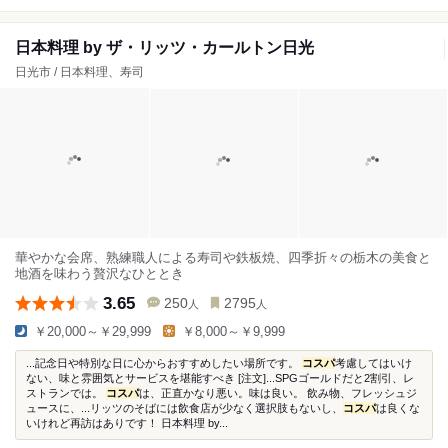
日本料理 by ザ・リッツ・カールトン日光
日光市 / 日本料理、寿司
華やかな会席、熟練職人による寿司や鉄板焼、四季折々の栃木の美食と
地酒を味わう贅沢なひととき
3.65
250
2795
人
人
￥20,000～￥29,999
￥8,000～￥9,999
...記念日や特別な日に心からおすすめしたい場所です。
コスパ
考慮してはいけ
ない、味と雰囲気とサービスを堪能すべき [注文]...SPGゴールドだと2割引、レ
ストランでは。
コスパ
は、正直かなり悪い。味は良い。 飲み物、フレッシュジ
ュースに、...リッツのそばには飲食店が少なく選択肢もないし、
コスパ
は良くな
いけれど再訪はありです！ 日本料理 by...