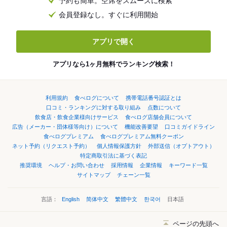
予約も簡単。空席をスムーズに検索
会員登録なし。すぐに利用開始
アプリで開く
アプリなら1ヶ月無料でランキング検索！
利用規約
食べログについて
携帯電話番号認証とは
口コミ・ランキングに対する取り組み
点数について
飲食店・飲食企業様向けサービス
食べログ店舗会員について
広告（メーカー・団体様等向け）について
機能改善要望
口コミガイドライン
食べログプレミアム
食べログプレミアム無料クーポン
ネット予約（リクエスト予約）
個人情報保護方針
外部送信（オプトアウト）
特定商取引法に基づく表記
推奨環境
ヘルプ・お問い合わせ
採用情報
企業情報
キーワード一覧
サイトマップ
チェーン一覧
言語：
English
简体中文
繁體中文
한국어
日本語
ページの先頭へ