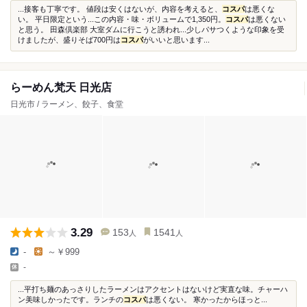
...接客も丁寧です。 値段は安くはないが、内容を考えると、
コスパ
は悪くな
い。 平日限定という...この内容・味・ボリュームで1,350円。
コスパ
は悪くない
と思う。 田森倶楽部 大室ダムに行こうと誘われ...少しパサつくような印象を受
けましたが、盛りそば700円は
コスパ
がいいと思います...
らーめん梵天 日光店
日光市 / ラーメン、餃子、食堂
3.29
153
1541
人
人
-
～￥999
-
...平打ち麺のあっさりしたラーメンはアクセントはないけど実直な味。チャーハ
ン美味しかったです。ランチの
コスパ
は悪くない。 寒かったからほっと...