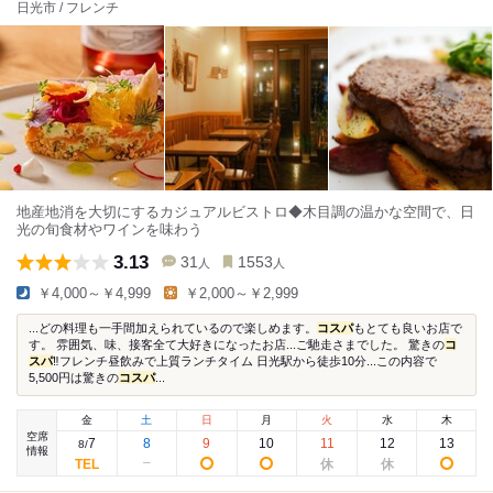
日光市 / フレンチ
地産地消を大切にするカジュアルビストロ◆木目調の温かな空間で、日
光の旬食材やワインを味わう
3.13
31
1553
人
人
￥4,000～￥4,999
￥2,000～￥2,999
...どの料理も一手間加えられているので楽しめます。
コスパ
もとても良いお店で
す。 雰囲気、味、接客全て大好きになったお店...ご馳走さまでした。 驚きの
コ
スパ
‼️フレンチ昼飲みで上質ランチタイム 日光駅から徒歩10分...この内容で
5,500円は驚きの
コスパ
...
金
土
日
月
火
水
木
空席
7
8
9
10
11
12
13
8
/
情報