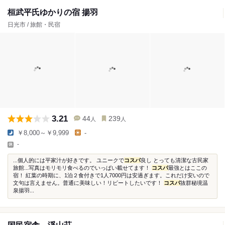
桓武平氏ゆかりの宿 揚羽
日光市 / 旅館・民宿
3.21
44
239
人
人
￥8,000～￥9,999
-
-
...個人的には平家汁が好きです。 ユニークで
コスパ
良し とっても清潔な古民家
旅館...写真はモリモリ食べるのでいっぱい載せてます！
コスパ
最強とはここの
宿！ 紅葉の時期に、1泊２食付きで1人7000円は安過ぎます。これだけ安いので
文句は言えません。普通に美味しい！リピートしたいです！
コスパ
抜群秘境温
泉揚羽...