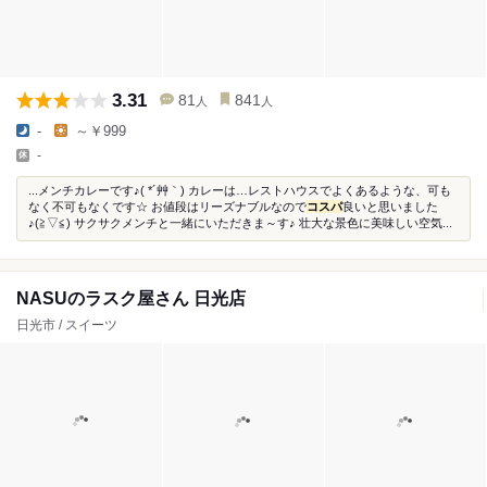
3.31
81
841
人
人
-
～￥999
-
...メンチカレーです♪( *´艸｀) カレーは…レストハウスでよくあるような、可も
なく不可もなくです☆ お値段はリーズナブルなので
コスパ
良いと思いました
♪(≧▽≦) サクサクメンチと一緒にいただきま～す♪ 壮大な景色に美味しい空気...
NASUのラスク屋さん 日光店
日光市 / スイーツ