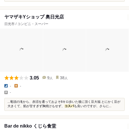
ヤマザキYショップ 奥日光店
日光市 / コンビニ・スーパー
3.05
9
38
人
人
-
-
-
...竜頭の滝から、赤沼を通っておよそ8キロ歩いた後に頂く豆大福 とにかく豆が
大きくて、餡が甘すぎず胸焼けもせず、
コスパ
も良いのですが、さらに...
Bar de nikko くじら食堂