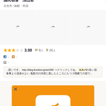
国民宿舎 渓山荘
日光市 / 旅館・民宿
3.00
8
26
人
人
-
-
-
...思いです。 http://blog.livedoor.jp/ash99/ ⇒クリックしてね。
コスパ
の良い宿
食事より温泉がよい 鬼怒川の河原に面したところにたつ３階建ての宿で...