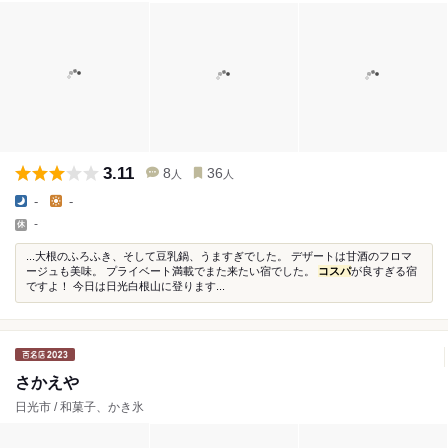
3.11
8
36
人
人
-
-
-
...大根のふろふき、そして豆乳鍋、うますぎでした。 デザートは甘酒のフロマ
ージュも美味。 プライベート満載でまた来たい宿でした。
コスパ
が良すぎる宿
ですよ！ 今日は日光白根山に登ります...
さかえや
日光市 / 和菓子、かき氷