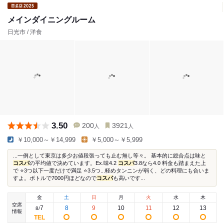
メインダイニングルーム
日光市 / 洋食
3.50
200
3921
人
人
￥10,000～￥14,999
￥5,000～￥5,999
...一例として東京は多少お値段張っても止む無し等々。 基本的に総合点は味と
コスパ
の平均値で決めています。Ex.味4.2
コスパ
3.8なら4.0 料金も踏まえた上
で ⭐️3つ以下一度だけで満足 ⭐️3.5つ...軽めタンニンが弱く、どの料理にも合いま
すよ。ボトルで7000円ほどなので
コスパ
も高いです...
金
土
日
月
火
水
木
空席
7
8
9
10
11
12
13
8
/
情報