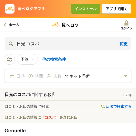
インストール
アプリで開く
ホーム
ログイン
変更
日光 コスパ
予算
他の検索条件
日時
時間
人数
でネット予約
日光
の
コスパ
に関する
お店
150
件
口コミ・お店の情報
で検索
店名で検索する
口コミ・お店の情報に
「コスパ」
を含むお店
Girouette