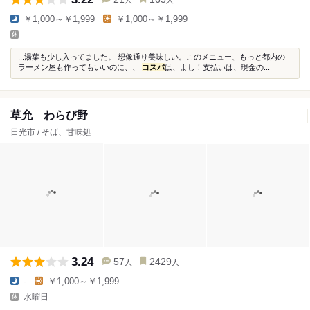
￥1,000～￥1,999
￥1,000～￥1,999
-
...湯葉も少し入ってました。 想像通り美味しい。このメニュー、もっと都内の
ラーメン屋も作ってもいいのに、、
コスパ
は、よし！支払いは、現金の...
草允 わらび野
日光市 / そば、甘味処
3.24
57
2429
人
人
-
￥1,000～￥1,999
水曜日