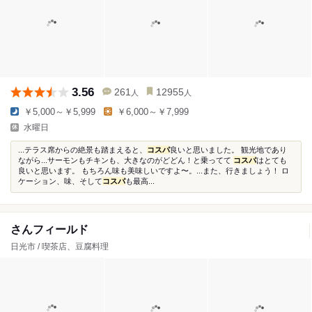
3.56
261
12955
人
人
￥5,000～￥5,999
￥6,000～￥7,999
水曜日
...テラス席からの絶景も踏まえると、
コスパ
良いと思いました。 観光地であり
ながら...サーモンもチキンも、大きなのがどどん！と乗ってて
コスパ
はとても
良いと思います。 もちろん味も美味しいですよ〜。...また、行きましょう！ ロ
ケーション、味、そして
コスパ
も最高...
さんフィールド
日光市 / 喫茶店、豆腐料理