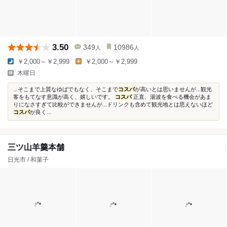
3.50
349
10986
人
人
￥2,000～￥2,999
￥2,000～￥2,999
木曜日
...そこまで上質なゆばでもなく、そこまで
コスパ
が高いとは思いませんが...観光
客をもてなす意識が高く、嬉しいです。
コスパ
正直、湯波を食べる機会があま
りになさすぎて比較ができませんが...ドリンクも含めて観光地とは思えないほど
コスパ
が良く...
三ツ山羊羹本舗
日光市 / 和菓子