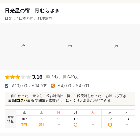
日光星の宿 宵むらさき
日光市 / 日本料理、料理旅館
3.16
34
649
人
人
￥10,000～￥14,999
￥4,000～￥4,999
...面白かった。 天ぷらご飯お味噌汁。特にご飯美味しかった。 お風呂も頂き、
最高‼️
コスパ
最高 雰囲気も素敵だし、ゆっくりと湯葉が堪能できま...
金
土
日
月
火
水
木
空席
7
8
9
10
11
12
13
8
/
情報
1
残