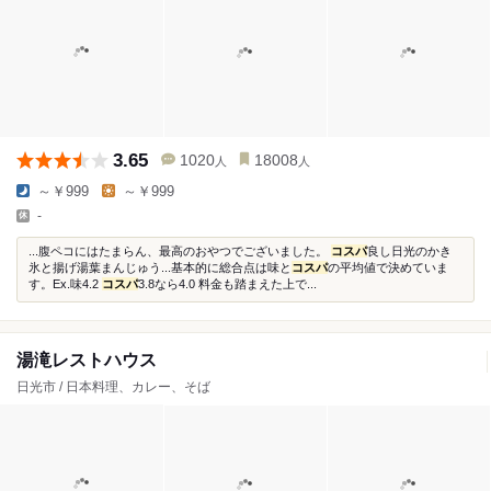
3.65
1020
18008
人
人
～￥999
～￥999
-
...腹ペコにはたまらん、最高のおやつでございました。
コスパ
良し日光のかき
氷と揚げ湯葉まんじゅう...基本的に総合点は味と
コスパ
の平均値で決めていま
す。Ex.味4.2
コスパ
3.8なら4.0 料金も踏まえた上で...
湯滝レストハウス
日光市 / 日本料理、カレー、そば