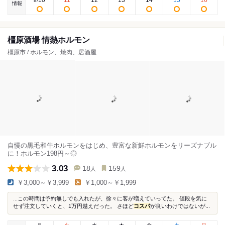
10
11
12
13
14
15
16
8
/
情報
橿原酒場 情熱ホルモン
橿原市 / ホルモン、焼肉、居酒屋
自慢の黒毛和牛ホルモンをはじめ、豊富な新鮮ホルモンをリーズナブル
に！ホルモン198円～◎
3.03
18
159
人
人
￥3,000～￥3,999
￥1,000～￥1,999
...この時間は予約無しでも入れたが、徐々に客が増えていってた。 値段を気に
せず注文していくと、1万円越えだった。 さほど
コスパ
が良いわけではないが...