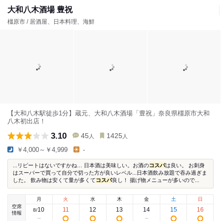
大和八木酒場 豊祝
橿原市 / 居酒屋、日本料理、海鮮
【大和八木駅徒歩1分】蔵元、大和八木酒場「豊祝」奈良県橿原市大和
八木初出店！
3.10
45
1425
人
人
￥4,000～￥4,999
-
...リピートはないですかね… 日本酒は美味しい。お酒の
コスパ
は良い。 お刺身
はスーパーで買って自分で切った方が良いレベル...日本酒飲み放題で吞み過ぎま
した。 飲み物は安くて量が多くて
コスパ
良し！ 揚げ物メニューが多いので...
月
火
水
木
金
土
日
空席
10
11
12
13
14
15
16
8
/
情報