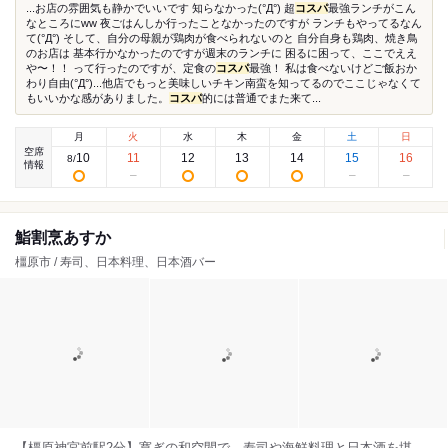
...お店の雰囲気も静かでいいです ⁡知らなかった(°Д°) 超
コスパ
最強ランチがこん
なところにww 夜ごはんしか行ったことなかったのですが ランチもやってるなん
て(°Д°) そして、自分の母親が鶏肉が食べられないのと 自分自身も鶏肉、焼き鳥
のお店は 基本行かなかったのですが週末のランチに 困るに困って、ここでええ
や〜！！ って行ったのですが、定食の
コスパ
最強！ 私は食べないけどご飯おか
わり自由(°Д°)...他店でもっと美味しいチキン南蛮を知ってるのでここじゃなくて
もいいかな感がありました。
コスパ
的には普通でまた来て...
月
火
水
木
金
土
日
空席
10
11
12
13
14
15
16
8
/
情報
鮨割烹あすか
橿原市 / 寿司、日本料理、日本酒バー
【橿原神宮前駅2分】寛ぎの和空間で、寿司や海鮮料理と日本酒を堪