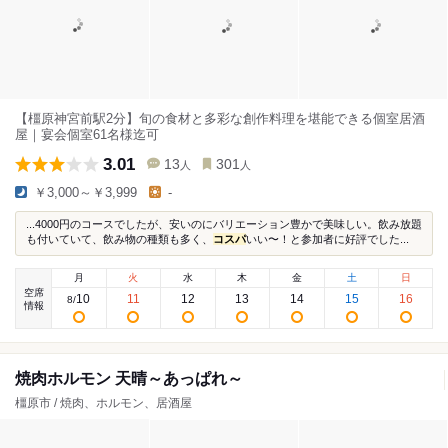
【橿原神宮前駅2分】旬の食材と多彩な創作料理を堪能できる個室居酒
屋｜宴会個室61名様迄可
3.01
13
301
人
人
￥3,000～￥3,999
-
...4000円のコースでしたが、安いのにバリエーション豊かで美味しい。飲み放題
も付いていて、飲み物の種類も多く、
コスパ
いい〜！と参加者に好評でした...
月
火
水
木
金
土
日
空席
10
11
12
13
14
15
16
8
/
情報
焼肉ホルモン 天晴～あっぱれ～
橿原市 / 焼肉、ホルモン、居酒屋