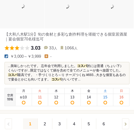
【大和八木駅1分】旬の食材と多彩な創作料理を堪能できる個室居酒屋
｜宴会個室70名様迄可
3.03
33
1066
人
人
￥3,000～￥3,999
-
...美味しかったです。 忘年会で利用しました。
コスパ
的には普通（ちょい下）
くらいですが...限定ではなくて鍋を含めて全てのメニューが食べ放題でした。
コスパ
最高です。 ・手づくりとろ～り チーズつくね ¥693...大きな個室もあるの
で宴会とかにも向いてます。
コスパ
がいいです...
月
火
水
木
金
土
日
空席
10
11
12
13
14
15
16
8
/
情報
1
2
3
4
5
6