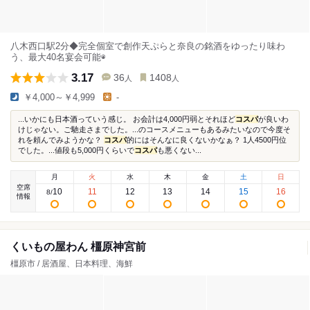
八木西口駅2分◆完全個室で創作天ぷらと奈良の銘酒をゆったり味わ
う、最大40名宴会可能◉
3.17
36
1408
人
人
￥4,000～￥4,999
-
...いかにも日本酒っていう感じ。 お会計は4,000円弱とそれほど
コスパ
が良いわ
けじゃない。ご馳走さまでした。...のコースメニューもあるみたいなので今度そ
れを頼んでみようかな？
コスパ
的にはそんなに良くないかなぁ？ 1人4500円位
でした。...値段も5,000円くらいで
コスパ
も悪くない...
月
火
水
木
金
土
日
空席
10
11
12
13
14
15
16
8
/
情報
くいもの屋わん 橿原神宮前
橿原市 / 居酒屋、日本料理、海鮮