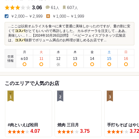
3.06
61
607
人
人
￥2,000～￥2,999
￥1,000～￥1,999
...ここは以前オムライスを食べに来て普通に美味しかったのですが、量の割に安
くて
コスパ
がとてもいいので再訪しました。 カルボナーラを注文して…ああ、
美味しい…！...【2024年10月26日訪問】 「ベビーフェイスプラネッツ広陵店
は、
コスパ
抜群でボリューム満点のお料理が楽しめるお店です...
月
火
水
木
金
土
日
空席
10
11
12
13
14
15
16
8
/
情報
このエリアで人気のお店
1
2
3
#肉といえば松田
焼肉 三日月
手打ちそば はや
4.07
3.75
3.7