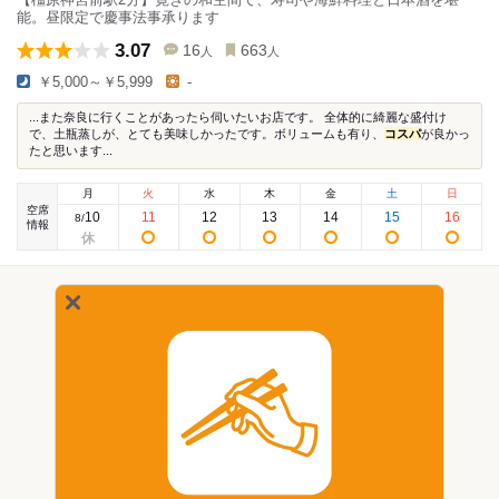
能。昼限定で慶事法事承ります
3.07
16
663
人
人
￥5,000～￥5,999
-
...また奈良に行くことがあったら伺いたいお店です。 全体的に綺麗な盛付け
で、土瓶蒸しが、とても美味しかったです。ボリュームも有り、
コスパ
が良かっ
たと思います...
月
火
水
木
金
土
日
空席
10
11
12
13
14
15
16
8
/
情報