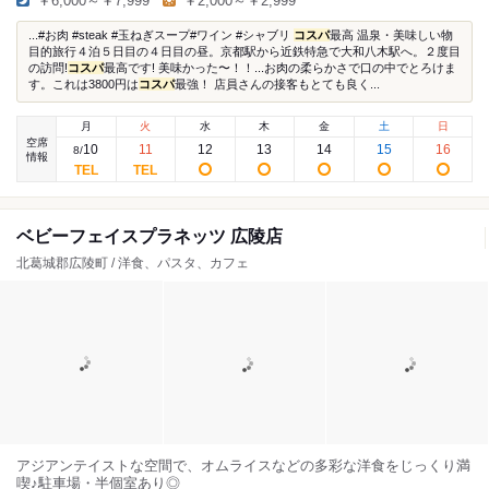
￥6,000～￥7,999
￥2,000～￥2,999
...#お肉 #steak #玉ねぎスープ#ワイン #シャブリ
コスパ
最高 温泉・美味しい物
目的旅行４泊５日目の４日目の昼。京都駅から近鉄特急で大和八木駅へ。２度目
の訪問!
コスパ
最高です! 美味かった〜！！...お肉の柔らかさで口の中でとろけま
す。これは3800円は
コスパ
最強！ 店員さんの接客もとても良く...
月
火
水
木
金
土
日
空席
10
11
12
13
14
15
16
8
/
情報
ベビーフェイスプラネッツ 広陵店
北葛城郡広陵町 / 洋食、パスタ、カフェ
アジアンテイストな空間で、オムライスなどの多彩な洋食をじっくり満
喫♪駐車場・半個室あり◎