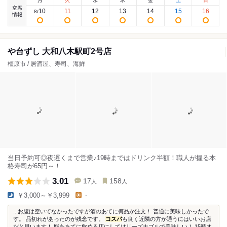
月
火
水
木
金
土
日
空席
10
11
12
13
14
15
16
8
/
情報
や台ずし 大和八木駅町2号店
橿原市 / 居酒屋、寿司、海鮮
当日予約可◎夜遅くまで営業♪19時まではドリンク半額！職人が握る本
格寿司が65円～！
3.01
17
158
人
人
￥3,000～￥3,999
-
...お腹は空いてなかったですが酒のあてに何品か注文！ 普通に美味しかったで
す。 品切れがあったのが残念です。
コスパ
も良く近隣の方が通うにはいいお店
だと思います！ 鮨をあてに飲める店にしてはリーズナブルで美味しい！ 15時オ