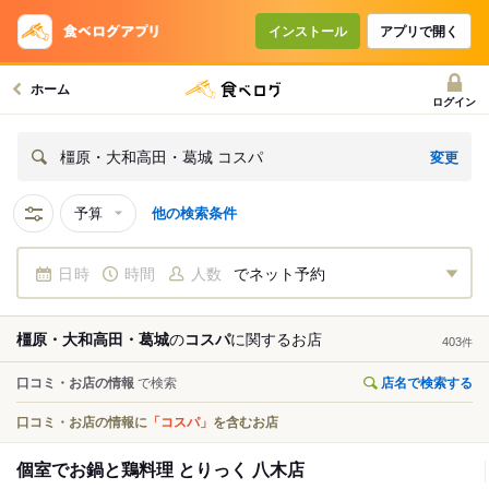
インストール
アプリで開く
ホーム
ログイン
変更
橿原・大和高田・葛城 コスパ
予算
他の検索条件
日時
時間
人数
でネット予約
橿原・大和高田・葛城
の
コスパ
に関する
お店
403
件
口コミ・お店の情報
で検索
店名で検索する
口コミ・お店の情報に
「コスパ」
を含むお店
個室でお鍋と鶏料理 とりっく 八木店