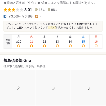
★焼肉と言えば「牛角」★ 焼肉には人を元気にする魔法があるッ。
3.01
13
98
人
人
￥3,000～￥3,999
-
...ちょっと忙しそうでした。 ランチ定食をいただきました！お肉の量もちょう
どよく、ご飯やスープも付いていて
コスパ
が良かったです。お昼からしっ...
月
火
水
木
金
土
日
空席
10
11
12
13
14
15
16
8
/
情報
焼鳥倶楽部 Gnu
橿原市 / 居酒屋、焼き鳥、鳥料理