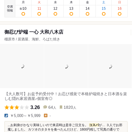
月
火
水
木
金
土
日
空席
10
11
12
13
14
15
16
8
/
情報
御忍び炉端 一心 大和八木店
橿原市 / 居酒屋、海鮮、ろばた焼き
【大人数可】お盆予約受付中！お忍び感覚で本格炉端焼きと日本酒を楽
しむ隠れ家居酒屋♪個室有◎
3.26
64
1820
人
人
￥5,000～￥5,999
-
...お刺身がかなり美味しいので来店時は是非ご注文を。
コスパ
が… ３人でお邪
魔しました。 カツオのタタキを食べたんだけど、1800円程して写真の通りで