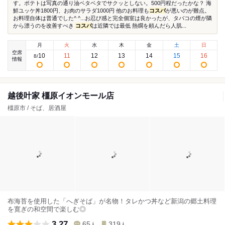
す。ポテトは写真の通り油ベタベタでサクッとしない。500円程だったかな？ 海
鮮ユッケ丼1800円、お肉のサラダ1000円 他のお料理も
コスパ
が悪いのが難点。
お料理自体は普通でした^ ^...お忍び感と完全個室は良かったが、タバコの煙が隣
から漂うのを改善すべき
コスパ
は近隣では最低 熱燗を頼んだら人肌...
月
火
水
木
金
土
日
空席
10
11
12
13
14
15
16
8
/
情報
越後叶家 橿原イオンモール店
橿原市 / そば、居酒屋
布海苔を使用した「へぎそば」が名物！タレかつ丼など新潟の郷土料理
を寛ぎの和空間で楽しむ◎
3.27
65
319
人
人