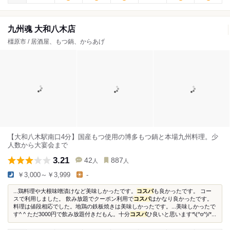
九州魂 大和八木店
橿原市 / 居酒屋、もつ鍋、からあげ
【大和八木駅南口4分】国産もつ使用の博多もつ鍋と本場九州料理。少
人数から大宴会まで
3.21
42
887
人
人
￥3,000～￥3,999
-
...鶏料理や大根味噌漬けなど美味しかったです。
コスパ
も良かったです。 コー
スで利用しました。 飲み放題でクーポン利用で
コスパ
はかなり良かったです。
料理は値段相応でした。地鶏の鉄板焼きは美味しかったです。...美味しかったで
す^ ^ ただ3000円で飲み放題付きだもん。十分
コスパ
ひ良いと思います*\(^o^)/*...