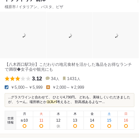
橿原市 / イタリアン、パスタ、ピザ
【八木西口駅3分】こだわりの地元食材を活かした逸品をお得なランチ
で満喫◆女子会や観光にも
3.12
34
1431
人
人
￥5,000～￥5,999
￥2,000～￥2,999
...グラスワインと合わせて、 ひとり4,730円。 どれも、美味しくいただきました
が、 うーん。場所柄とか
コスパ
考えると、 割高感あるよなー...
月
火
水
木
金
土
日
空席
10
11
12
13
14
15
16
8
/
情報