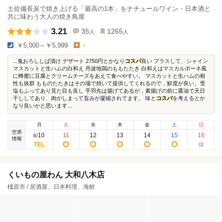
土佐備長炭で焼き上げる「最高の1本」をナチュールワイン・日本酒と
共に味わう大人の焼き鳥屋
3.21
35
1265
人
人
￥5,000～￥5,999
-
...鬼おろししば漬け デザート 2750円とかなり
コスパ
良い プラスして、シャイン
マスカットと生ハムの白和え 丹波地鶏のももたたき 白和えはマスカルポーネ風
に蜂蜜に豆腐とクリームチーズをあえて食べやすい。 マスカットと生ハムの相
性も抜群 もものたたきはその場で焼いて提供してくれるので，鮮度が良い。雪
塩もふってあり見た目も良し 手羽先は揚げてあるが，素揚げの前に醤油で天日
干ししてあり、肉がしまって旨みが凝縮されてます。 味と
コスパ
を考えるとか
なり良いかと思います...
月
火
水
木
金
土
日
空席
10
11
12
13
14
15
16
8
/
情報
くいもの屋わん 大和八木店
橿原市 / 居酒屋、日本料理、海鮮