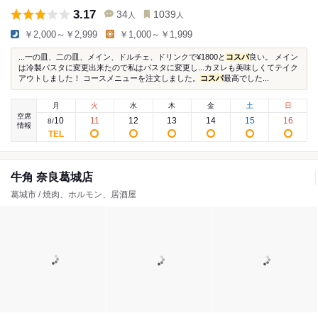
3.17
34
1039
人
人
￥2,000～￥2,999
￥1,000～￥1,999
...一の皿、二の皿、メイン、ドルチェ、ドリンクで¥1800と
コスパ
良い。 メイン
は冷製パスタに変更出来たので私はパスタに変更し...カヌレも美味しくてテイク
アウトしました！ コースメニューを注文しました。
コスパ
最高でした...
月
火
水
木
金
土
日
空席
10
11
12
13
14
15
16
8
/
情報
牛角 奈良葛城店
葛城市 / 焼肉、ホルモン、居酒屋