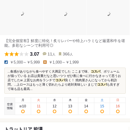
【完全個室有】鮮度に特化！炙りレバーや特上ハラミなど厳選和牛を堪
能。多彩なシーンで利用可◎
3.07
11
366
人
人
￥5,000～￥5,999
￥1,000～￥1,999
...食感がありながら食べやすく大満足でした ここまで味、
コスパ
、ボリューム
が揃っている お店は貴重だなと思いつつ ぜひ夜に食べに行かなきゃって思うお
店でしたw 上質なお肉をランチで
コスパ
良く！ 焼肉屋さんになってから初訪
問。...上ロースはもっと薄く切れたらより絶対美味しい まじで
コスパ
も良すぎ
て味も品も最高...
月
火
水
木
金
土
日
空席
10
11
12
13
14
15
16
8
/
情報
トラットリア 前澤