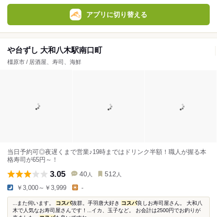
アプリに切り替える
や台ずし 大和八木駅南口町
橿原市 / 居酒屋、寿司、海鮮
当日予約可◎夜遅くまで営業♪19時まではドリンク半額！職人が握る本
格寿司が65円～！
3.05
40
512
人
人
￥3,000～￥3,999
-
...また伺います。
コスパ
抜群。手羽唐大好き
コスパ
良しお寿司屋さん。 大和八
木で人気なお寿司屋さんです！...イカ、玉子など。 お会計は2500円でお釣りが