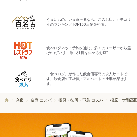
うまいもの、いま食べるなら、このお店。カテゴリ
別のランキングTOP100店舗を発表。
食べログネット予約を通じ、多くのユーザーから選
ばれた"いま、熱い注目を集めるお店"
「食べログ」が作った飲食店専門の求人サイトで
す。飲食店の正社員・アルバイトの仕事が探せま
す。
奈良
奈良 コスパ
橿原・御所・飛鳥 コスパ
橿原・大和高田