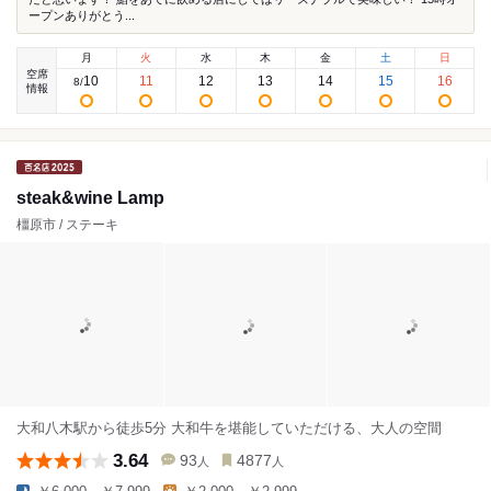
ープンありがとう...
月
火
水
木
金
土
日
空席
10
11
12
13
14
15
16
8
/
情報
steak&wine Lamp
橿原市 / ステーキ
大和八木駅から徒歩5分 大和牛を堪能していただける、大人の空間
3.64
93
4877
人
人