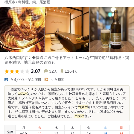
橿原市 / 鳥料理、鍋、居酒屋
八木西口駅すぐ◆快適に過ごせるアットホームな空間で絶品鶏料理・鶏
鍋を満喫。地元奈良の銘酒も
3.07
32
1164
人
人
￥4,000～￥4,999
～￥999
...個室でゆっくり 少人数から個室があって使いやすいです。しかもお料理も美
味しく
コスパ
もいいです。 素晴らしい！ 神武天皇のお導き！？ 素晴らしいお店
大発見！ メチャクチャ美味しく頂きました！ しかも、、、 安く、美味しく、大
満足！ 橿原神宮参拝のあと、こちらで直会！ 決まりです！ 鳥料理 鳥料理のお
店です。 最近何度も来てます。個室がメインで
コスパ
もいいので使いやすいで
す。 特に個室は周りの声があまり聞こえないのがいいです。...私達は和やかに
過ごし店を後にしました。ご馳走様でした。
コスパ
良い...
月
火
水
木
金
土
日
空席