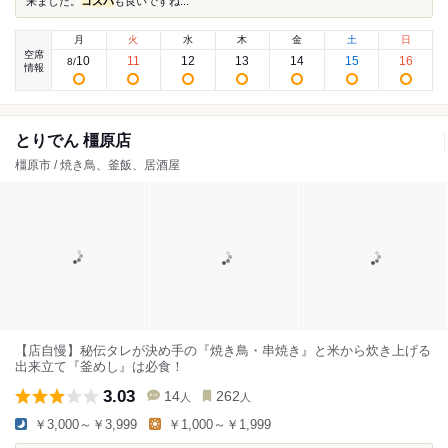
来ました。
コスパ
も良いですね...
月
火
水
木
金
土
日
空席
10
11
12
13
14
15
16
8
/
情報
とりでん 橿原店
橿原市 / 焼き鳥、釜飯、居酒屋
【店自慢】秘伝タレが決め手の『焼き鳥・串焼き』と米から炊き上げる
出来立て『釜めし』は必食！
3.03
14
262
人
人
￥3,000～￥3,999
￥1,000～￥1,999