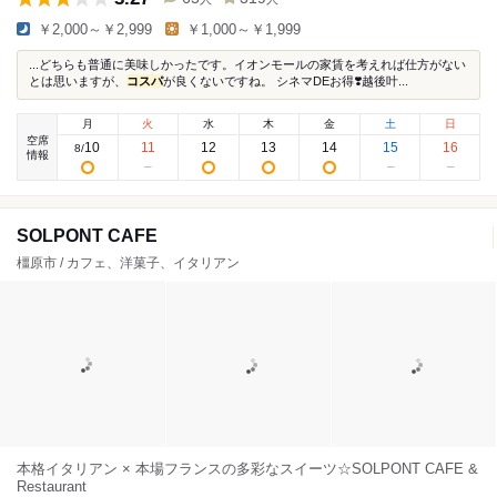
￥2,000～￥2,999
￥1,000～￥1,999
...どちらも普通に美味しかったです。イオンモールの家賃を考えれば仕方がない
とは思いますが、
コスパ
が良くないですね。 シネマDEお得❣️越後叶...
月
火
水
木
金
土
日
空席
10
11
12
13
14
15
16
8
/
情報
SOLPONT CAFE
橿原市 / カフェ、洋菓子、イタリアン
本格イタリアン × 本場フランスの多彩なスイーツ☆SOLPONT CAFE &
Restaurant