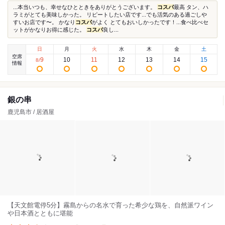
...本当いつも、幸せなひとときをありがとうございます。
コスパ
最高 タン、ハ
ラミがとても美味しかった。 リピートしたい店です...でも活気のある過ごしや
すいお店です〜。 かなり
コスパ
がよく とてもおいしかったです！...食べ比べセ
ットがかなりお得に感じた。
コスパ
良し...
日
月
火
水
木
金
土
空席
9
10
11
12
13
14
15
8
/
情報
銀の串
鹿児島市 / 居酒屋
【天文館電停5分】霧島からの名水で育った希少な鶏を、自然派ワイン
や日本酒とともに堪能