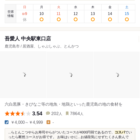
日
月
火
水
木
金
土
空席
9
10
11
12
13
14
15
8
/
情報
吾愛人 中央駅東口店
鹿児島市 / 居酒屋、しゃぶしゃぶ、とんかつ
六白黒豚・きびなご等の地魚・地鶏といった鹿児島の地の食材を
3.54
202
7864
人
人
￥4,000～￥4,999
-
...らとんこつやらお寿司やらがついたコースが4000円弱であるので、
コスパ
でい
ったら断然コースがお得です。 お味はいかに...お値段気にせずたくさん飲んで