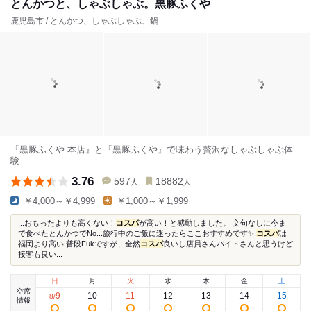
とんかつと、しゃぶしゃぶ。黒豚ふくや
鹿児島市 / とんかつ、しゃぶしゃぶ、鍋
『黒豚ふくや 本店』と『黒豚ふくや』で味わう贅沢なしゃぶしゃぶ体
験
3.76
597
18882
人
人
￥4,000～￥4,999
￥1,000～￥1,999
...おもったよりも高くない！
コスパ
が高い！と感動しました。 文句なしに今ま
で食べたとんかつでNo...旅行中のご飯に迷ったらここおすすめです✨
コスパ
は
福岡より高い 普段Fukですが、全然
コスパ
良いし店員さんバイトさんと思うけど
接客も良い...
日
月
火
水
木
金
土
空席
9
10
11
12
13
14
15
8
/
情報