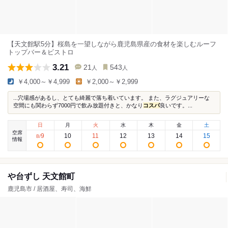
【天文館駅5分】桜島を一望しながら鹿児島県産の食材を楽しむルーフ
トップバー＆ビストロ
3.21
21
543
人
人
￥4,000～￥4,999
￥2,000～￥2,999
...穴場感があるし、とても綺麗で落ち着いています。 また、ラグジュアリーな
空間にも関わらず7000円で飲み放題付きと、かなり
コスパ
良いです。...
日
月
火
水
木
金
土
空席
9
10
11
12
13
14
15
8
/
情報
や台ずし 天文館町
鹿児島市 / 居酒屋、寿司、海鮮