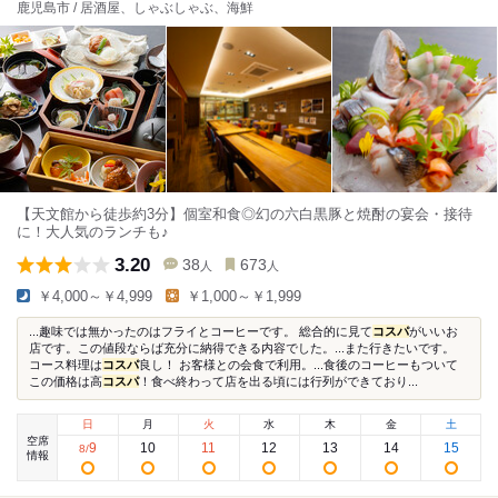
鹿児島市 / 居酒屋、しゃぶしゃぶ、海鮮
【天文館から徒歩約3分】個室和食◎幻の六白黒豚と焼酎の宴会・接待
に！大人気のランチも♪
3.20
38
673
人
人
￥4,000～￥4,999
￥1,000～￥1,999
...趣味では無かったのはフライとコーヒーです。 総合的に見て
コスパ
がいいお
店です。この値段ならば充分に納得できる内容でした。...また行きたいです。
コース料理は
コスパ
良し！ お客様との会食で利用。...食後のコーヒーもついて
この価格は高
コスパ
！食べ終わって店を出る頃には行列ができており...
日
月
火
水
木
金
土
空席
9
10
11
12
13
14
15
8
/
情報