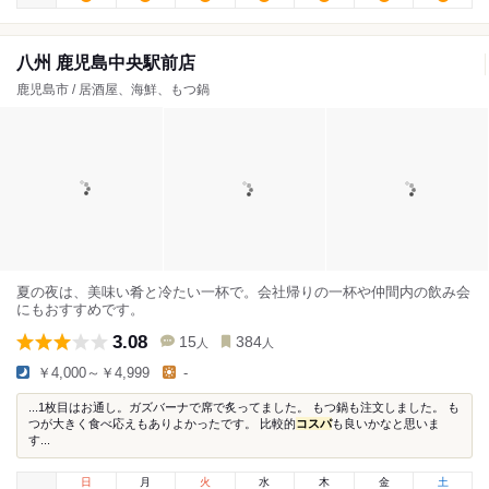
八州 鹿児島中央駅前店
鹿児島市 / 居酒屋、海鮮、もつ鍋
夏の夜は、美味い肴と冷たい一杯で。会社帰りの一杯や仲間内の飲み会
にもおすすめです。
3.08
15
384
人
人
￥4,000～￥4,999
-
...1枚目はお通し。ガズバーナで席で炙ってました。 もつ鍋も注文しました。 も
つが大きく食べ応えもありよかったです。 比較的
コスパ
も良いかなと思いま
す...
日
月
火
水
木
金
土