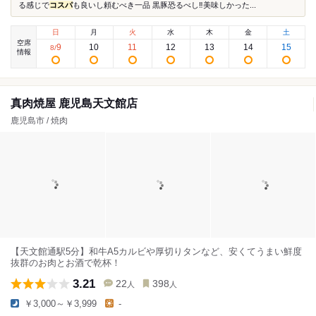
る感じで
コスパ
も良いし頼むべき一品 黒豚恐るべし‼️美味しかった...
日
月
火
水
木
金
土
空席
9
10
11
12
13
14
15
8
/
情報
真肉焼屋 鹿児島天文館店
鹿児島市 / 焼肉
【天文館通駅5分】和牛A5カルビや厚切りタンなど、安くてうまい鮮度
抜群のお肉とお酒で乾杯！
3.21
22
398
人
人
￥3,000～￥3,999
-