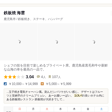
鉄板焼 海雲
鹿児島市 / 鉄板焼き、ステーキ、ハンバーグ
シェフの技を目前で楽しめるプライベート席。鹿児島産黒毛和牛や新鮮
な山海の幸を最高の一品で。
3.04
4
107
人
人
￥10,000～￥14,999
￥5,000～￥5,999
...玉子焼き電気チャーハン風。刻んだシバツケがいい感じ。 デザートはフルー
ツと安納芋のクリームブリュレ。 あーお腹いーぱい。
コスパ
の良いホテル内に
ある鉄板焼レストラン 鉄板焼が大好きでして...
日
月
火
水
木
金
土