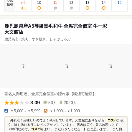
空席
9
10
11
12
13
14
15
8
/
情報
鹿児島県産A5等級黒毛和牛 全席完全個室 牛一彩
天文館店
鹿児島市 / 焼肉、すき焼き、しゃぶしゃぶ
著名人御用達。全席完全個室の隠れ家【喫煙可能店】
3.09
53
2020
人
人
￥5,000～￥5,999
￥1,000～￥1,999
...外れなく美味しいのでよく利用しています。天文館にありながら、
コスパ
が良
く、味も訪れる度にレベルアップしています。 店内は広く...飲み放題つけて
5000円なので、
コスパ
もよい。 また行きたくなる一軒だと思います。...また伺