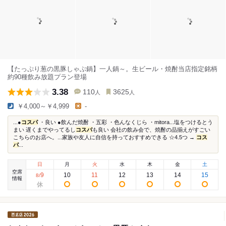
【たっぷり葱の黒豚しゃぶ鍋】一人鍋～。生ビール・焼酎当店指定銘柄
約90種飲み放題プラン登場
3.38
110
3625
人
人
￥4,000～￥4,999
-
...●
コスパ
・良い ●飲んだ焼酎 ・五彩 ・色んなくじら ・mitora...塩をつけるとう
まい 遅くまでやってるし
コスパ
も良い 会社の飲み会で、焼酎の品揃えがすごい
こちらのお店へ。...家族や友人に自信を持っておすすめできる ☆4.5つ →
コス
パ
...
日
月
火
水
木
金
土
空席
9
10
11
12
13
14
15
8
/
情報