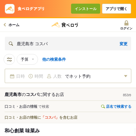
インストール
アプリで開く
ホーム
ログイン
変更
鹿児島市 コスパ
予算
他の検索条件
日時
時間
人数
でネット予約
鹿児島市
の
コスパ
に関する
お店
853
件
口コミ・お店の情報
で検索
店名で検索する
口コミ・お店の情報に
「コスパ」
を含むお店
和心創菜 味菜み