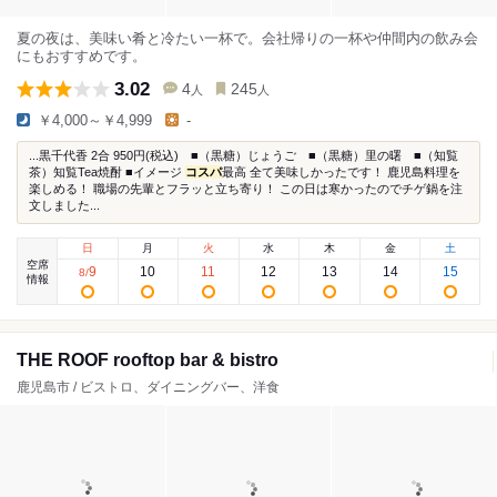
夏の夜は、美味い肴と冷たい一杯で。会社帰りの一杯や仲間内の飲み会
にもおすすめです。
3.02
4
245
人
人
￥4,000～￥4,999
-
...黒千代香 2合 950円(税込) ■（黒糖）じょうご ■（黒糖）里の曙 ■（知覧
茶）知覧Tea焼酎 ■イメージ
コスパ
最高 全て美味しかったです！ 鹿児島料理を
楽しめる！ 職場の先輩とフラッと立ち寄り！ この日は寒かったのでチゲ鍋を注
文しました...
日
月
火
水
木
金
土
空席
9
10
11
12
13
14
15
8
/
情報
THE ROOF rooftop bar & bistro
鹿児島市 / ビストロ、ダイニングバー、洋食