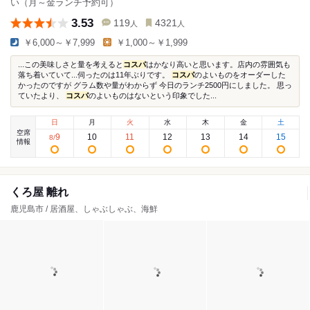
い（月～金ランチ予約可）
3.53
119
4321
人
人
￥6,000～￥7,999
￥1,000～￥1,999
...この美味しさと量を考えると
コスパ
はかなり高いと思います。店内の雰囲気も
落ち着いていて...伺ったのは11年ぶりです。
コスパ
のよいものをオーダーした
かったのですが グラム数や量がわからず 今日のランチ2500円にしました。 思っ
ていたより、
コスパ
のよいものはないという印象でした...
日
月
火
水
木
金
土
空席
9
10
11
12
13
14
15
8
/
情報
くろ屋 離れ
鹿児島市 / 居酒屋、しゃぶしゃぶ、海鮮