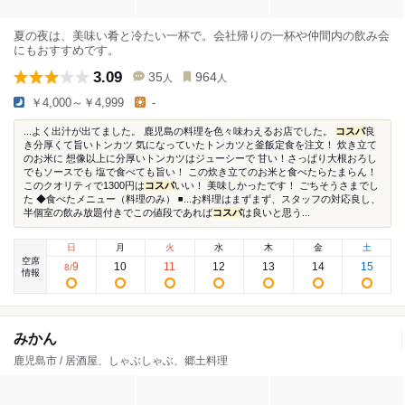
夏の夜は、美味い肴と冷たい一杯で。会社帰りの一杯や仲間内の飲み会
にもおすすめです。
3.09
35
964
人
人
￥4,000～￥4,999
-
...よく出汁が出てました。 鹿児島の料理を色々味わえるお店でした。
コスパ
良
き分厚くて旨いトンカツ 気になっていたトンカツと釜飯定食を注文！ 炊き立て
のお米に 想像以上に分厚いトンカツはジューシーで 甘い！さっぱり大根おろし
でもソースでも 塩で食べても旨い！ この炊き立てのお米と食べたらたまらん！
このクオリティで1300円は
コスパ
いい！ 美味しかったです！ ごちそうさまでし
た ◆食べたメニュー（料理のみ） ◾️...お料理はまずまず、スタッフの対応良し、
半個室の飲み放題付きでこの値段であれば
コスパ
は良いと思う...
日
月
火
水
木
金
土
空席
9
10
11
12
13
14
15
8
/
情報
みかん
鹿児島市 / 居酒屋、しゃぶしゃぶ、郷土料理