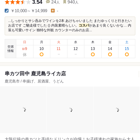
3.54
24
940
人
人
￥10,000～￥14,999
-
...しっかりとサシ呑みでワインを2本 あけちゃいました またゆっくりと行きたい
お店です ご馳走様でした () 内装素晴らしい。
コスパ
があまり良くないかな… 内
装も可愛いサイン 独特な外観 カウンターのみのお店...
日
月
火
水
木
金
土
空席
9
10
11
12
13
14
15
8
/
情報
串カツ田中 鹿児島ライカ店
鹿児島市 / 串揚げ、居酒屋、うどん
大阪伝統の串カツと手頃なドリンクが自慢！お子様連れの家族から大人