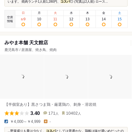
います。 焼肉ランチ1人前1,280円、
コスパ
◎ (写真は2人前) ロース...
日
月
火
水
木
金
土
空席
9
10
11
12
13
14
15
8
/
情報
みやま本舗 天文館店
鹿児島市 / 居酒屋、焼き鳥、焼肉
【半個室あり】黒さつま鶏・厳選鶏の、刺身・溶岩焼
3.40
171
10402
人
人
￥4,000～￥4,999
-
...野菜盛りも量は少なく、
コスパ
としては普通かな。鶏飯は味が濃いめだったの