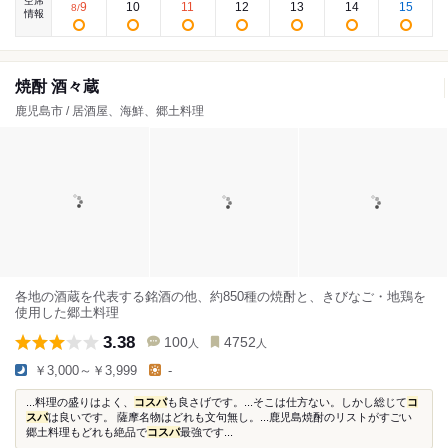
空席
9
10
11
12
13
14
15
8
/
情報
焼酎 酒々蔵
鹿児島市 / 居酒屋、海鮮、郷土料理
各地の酒蔵を代表する銘酒の他、約850種の焼酎と、きびなご・地鶏を
使用した郷土料理
3.38
100
4752
人
人
￥3,000～￥3,999
-
...料理の盛りはよく、
コスパ
も良さげです。...そこは仕方ない。しかし総じて
コ
スパ
は良いです。 薩摩名物はどれも文句無し。...鹿児島焼酎のリストがすごい
郷土料理もどれも絶品で
コスパ
最強です...