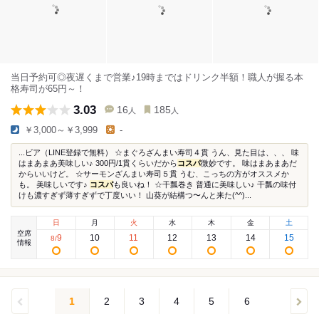
当日予約可◎夜遅くまで営業♪19時まではドリンク半額！職人が握る本
格寿司が65円～！
3.03
16
185
人
人
￥3,000～￥3,999
-
...ビア（LINE登録で無料） ☆まぐろざんまい寿司４貫 うん、見た目は、、、 味
はまあまあ美味しい♪ 300円/1貫くらいだから
コスパ
微妙です。 味はまあまあだ
からいいけど。 ☆サーモンざんまい寿司５貫 うむ、こっちの方がオススメか
も。 美味しいです♪
コスパ
も良いね！ ☆干瓢巻き 普通に美味しい♪ 干瓢の味付
けも濃すぎず薄すぎずで丁度いい！ 山葵が結構つ〜んと来た(^^)...
日
月
火
水
木
金
土
空席
9
10
11
12
13
14
15
8
/
情報
1
2
3
4
5
6