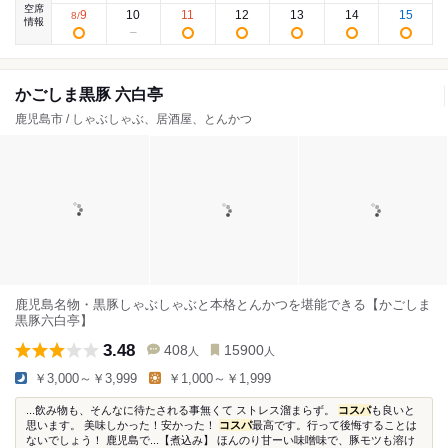
空席
9
10
11
12
13
14
15
8
/
情報
かごしま黒豚 六白亭
鹿児島市 / しゃぶしゃぶ、居酒屋、とんかつ
鹿児島名物・黒豚しゃぶしゃぶと本格とんかつを堪能できる【かごしま
黒豚六白亭】
3.48
408
15900
人
人
￥3,000～￥3,999
￥1,000～￥1,999
...飲み物も、そんなに待たされる事無くて ストレス溜まらず。
コスパ
も良いと
思います。 美味しかった！安かった！
コスパ
最高です。行って後悔することは
ないでしょう！ 鹿児島で...【煮込み】 ほんのり甘ーい味噌味で、豚モツも溶け