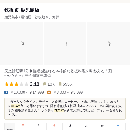
鉄板 薊 鹿児島店
鹿児島市 / 居酒屋、鉄板焼き、海鮮
天文館通駅1分◆臨場感溢れる本格的な鉄板料理を味わえる「薊
~AZAMI~」完全個室完備◎
3.10
18
553
人
人
￥10,000～￥14,999
￥3,000～￥3,999
...ガーリックライス、デザートと食後のコーヒー。 どれも美味しいし、めっち
ゃ
コスパ
良いと思います(^^)...隠れ家的鉄板料理 山本のハンバーグの隣にある穴
場の 鉄板焼き屋さん！ ランチも
コスパ
良きで大満足でしたが ディナーもまた良
きで...
日
月
火
水
木
金
土