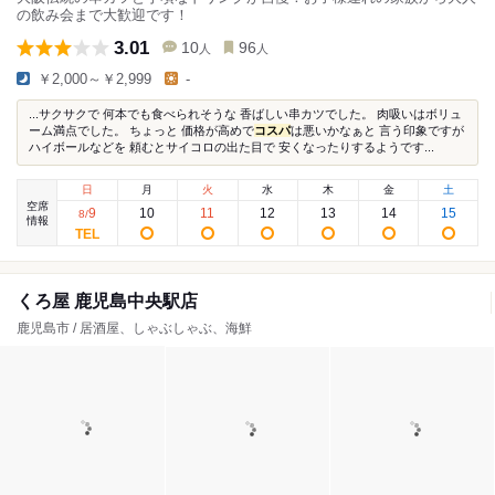
の飲み会まで大歓迎です！
3.01
10
96
人
人
￥2,000～￥2,999
-
...サクサクで 何本でも食べられそうな 香ばしい串カツでした。 肉吸いはボリュ
ーム満点でした。 ちょっと 価格が高めで
コスパ
は悪いかなぁと 言う印象ですが
ハイボールなどを 頼むとサイコロの出た目で 安くなったりするようです...
日
月
火
水
木
金
土
空席
9
10
11
12
13
14
15
8
/
情報
くろ屋 鹿児島中央駅店
鹿児島市 / 居酒屋、しゃぶしゃぶ、海鮮