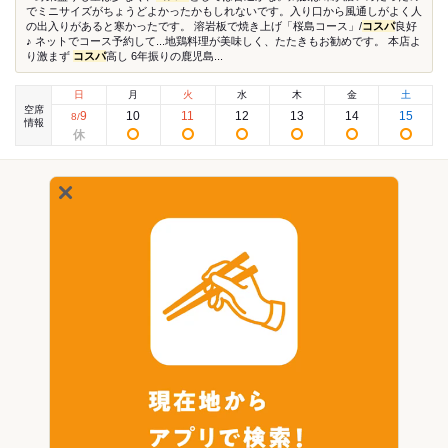
でミニサイズがちょうどよかったかもしれないです。入り口から風通しがよく人
の出入りがあると寒かったです。 溶岩板で焼き上げ「桜島コース」/
コスパ
良好
♪ ネットでコース予約して...地鶏料理が美味しく、たたきもお勧めです。 本店よ
り激まず
コスパ
高し 6年振りの鹿児島...
日
月
火
水
木
金
土
空席
9
10
11
12
13
14
15
8
/
情報