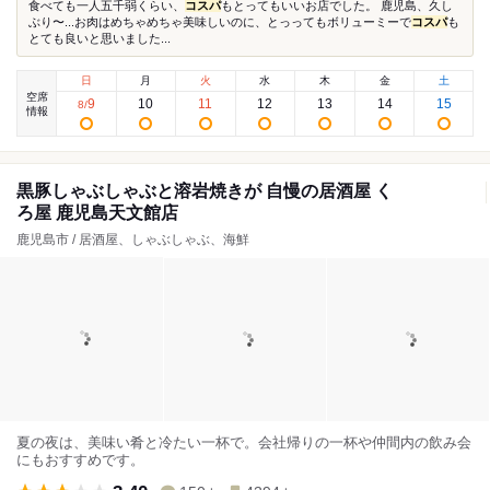
食べても一人五千弱くらい、
コスパ
もとってもいいお店でした。 鹿児島、久し
ぶり〜...お肉はめちゃめちゃ美味しいのに、とっってもボリューミーで
コスパ
も
とても良いと思いました...
日
月
火
水
木
金
土
空席
9
10
11
12
13
14
15
8
/
情報
黒豚しゃぶしゃぶと溶岩焼きが 自慢の居酒屋 く
ろ屋 鹿児島天文館店
鹿児島市 / 居酒屋、しゃぶしゃぶ、海鮮
夏の夜は、美味い肴と冷たい一杯で。会社帰りの一杯や仲間内の飲み会
にもおすすめです。