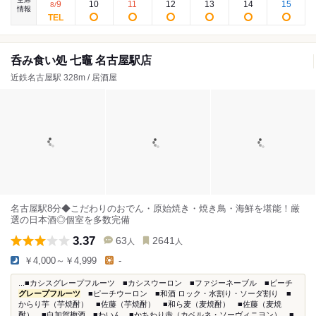
9
10
11
12
13
14
15
8
/
情報
呑み食い処 七竈 名古屋駅店
近鉄名古屋駅 328m / 居酒屋
名古屋駅8分◆こだわりのおでん・原始焼き・焼き鳥・海鮮を堪能！厳
選の日本酒◎個室を多数完備
3.37
63
2641
人
人
￥4,000～￥4,999
-
...■カシスグレープフルーツ ■カシスウーロン ■ファジーネーブル ■ピーチ
グレープフルーツ
■ピーチウーロン ■和酒 ロック・水割り・ソーダ割り ■
からり芋（芋焼酎） ■佐藤（芋焼酎） ■和ら麦（麦焼酎） ■佐藤（麦焼
酎） ■白加賀梅酒 ■わいん ■かちわり赤（カベルネ・ソーヴィニヨン） ■