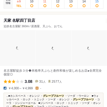
9
10
11
12
13
14
15
8
/
情報
天家 名駅四丁目店
近鉄名古屋駅 360m / 居酒屋、天ぷら、おでん
名古屋駅徒歩３分◆本格串天ぷらと創作和食が楽しめるお店●全席完全
個室◎
3.08
31
2577
人
人
￥4,000～￥4,999
-
...■カシスベース ・オレンジ ・
グレープフルーツ
・ソーダ ・ウーロン ■ウォ
ッカベース ・ロック ・トニック ・ソーダ ・オレンジ ・
グレープフルーツ
・コ
ーラ ・ジンジャーエール ■ジンベース ・ロック ・トニック ・ソーダ ・オレン
ジ ・
グレープフルーツ
・コーラ ・ジンジャーエール...