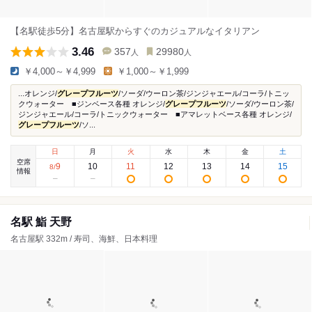
【名駅徒歩5分】名古屋駅からすぐのカジュアルなイタリアン
3.46
357
29980
人
人
￥4,000～￥4,999
￥1,000～￥1,999
...オレンジ/
グレープフルーツ
/ソーダ/ウーロン茶/ジンジャエール/コーラ/トニッ
クウォーター ■ジンベース各種 オレンジ/
グレープフルーツ
/ソーダ/ウーロン茶/
ジンジャエール/コーラ/トニックウォーター ■アマレットベース各種 オレンジ/
グレープフルーツ
/ソ...
日
月
火
水
木
金
土
空席
9
10
11
12
13
14
15
8
/
情報
名駅 鮨 天野
名古屋駅 332m / 寿司、海鮮、日本料理