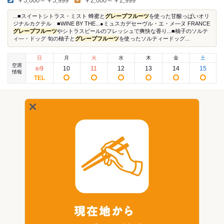
￥3,000～￥3,999
￥2,000～￥2,999
...■スイートシトラス・ミスト 蜂蜜と
グレープフルーツ
を使った甘酸っぱいオリ
ジナルカクテル ■WINE BY THE...●ミュスカデセーヴル・エ・メ―ヌ FRANCE
グレープフルーツ
やシトラスビールのフレッシュで爽快な香り...■柚子のソルテ
ィ―・ドッグ 旬の柚子と
グレープフルーツ
を使ったソルティードッグ...
日
月
火
水
木
金
土
空席
9
10
11
12
13
14
15
8
/
情報