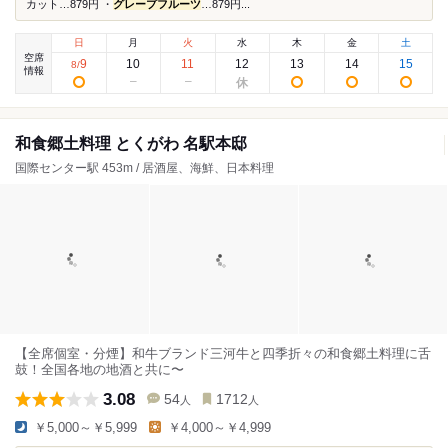
カット…879円 ・
グレープフルーツ
…879円...
日
月
火
水
木
金
土
空席
9
10
11
12
13
14
15
8
/
情報
和食郷土料理 とくがわ 名駅本邸
国際センター駅 453m / 居酒屋、海鮮、日本料理
【全席個室・分煙】和牛ブランド三河牛と四季折々の和食郷土料理に舌
鼓！全国各地の地酒と共に〜
3.08
54
1712
人
人
￥5,000～￥5,999
￥4,000～￥4,999