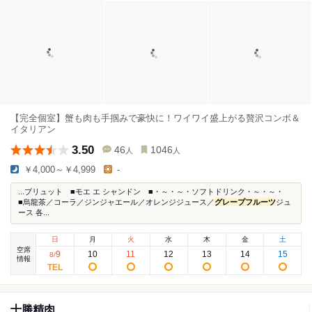
【完全個室】蟹も肉も手掴みで豪快に！ワイワイ盛上がる贅沢コンボ＆
イタリアン
3.50
46
1046
人
人
￥4,000～￥4,999
-
...ブリュット ■モエ エ シャンドン ■・～・～・ソフトドリンク・～・～・
■烏龍茶／コーラ／ジンジャエール／オレンジジュース／
グレープフルーツ
ジュ
ース 各...
日
月
火
水
木
金
土
空席
9
10
11
12
13
14
15
8
/
情報
十勝精肉