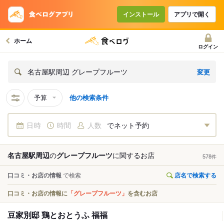
インストール
アプリで開く
ホーム
ログイン
変更
名古屋駅周辺 グレープフルーツ
予算
他の検索条件
日時
時間
人数
でネット予約
名古屋駅周辺
の
グレープフルーツ
に関する
お店
578
件
口コミ・お店の情報
で検索
店名で検索する
口コミ・お店の情報に
「グレープフルーツ」
を含むお店
豆家別邸 鶏とおとうふ 福福