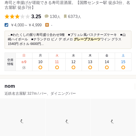
寿司と串揚げが堪能できる寿司居酒屋。【国際センター駅 徒歩3分、名
古屋駅 徒歩7分】
3.25
130
6373
人
人
￥4,000～￥4,999
-
...■わたくしの握り寿司盛り合わせ9種 ■ブリュレ風バスクチーズケーキ ■山
崎ハイボール ■ナランテロ ビノ デ ポメロ
グレープフルーツ
ワイン グラス
1540円 ボトル 6600円...
日
月
火
水
木
金
土
空席
9
10
11
12
13
14
15
8
/
情報
nom
近鉄名古屋駅 327m / バー、ダイニングバー