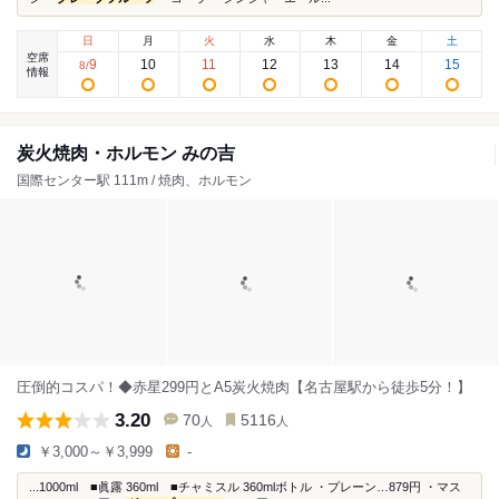
日
月
火
水
木
金
土
空席
9
10
11
12
13
14
15
8
/
情報
炭火焼肉・ホルモン みの吉
国際センター駅 111m / 焼肉、ホルモン
圧倒的コスパ！◆赤星299円とA5炭火焼肉【名古屋駅から徒歩5分！】
3.20
70
5116
人
人
￥3,000～￥3,999
-
...1000ml ■眞露 360ml ■チャミスル 360mlボトル ・プレーン…879円 ・マス