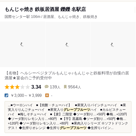
もんじゃ焼き 鉄板居酒屋 鑠鑠 名駅店
国際センター駅 106m / 居酒屋、もんじゃ焼き、鉄板焼き
【名物】ヘルシーベジタブルもんじゃ♪もんじゃと鉄板料理が自慢の居
酒屋★宴会のご予約受付中
3.34
139
9564
人
人
￥3,000～￥3,999
-
...■ウーロンハイ ■【焼酎・チューハイ】 ■果実入りパインチューハイ ■果
実入りりんごチューハイ ■果実入り
グレープフルーツ
ハイ ■カルピスチュー
ハイ ■梅しそチューハイ ■【麦】二階堂 ◆ソーダ割り…+50円 ◆梅…+120円
◆ソーダ割りレモン入り…+80円 ■【芋】黒霧島 ◆ソーダ割り…+50円 ◆梅…
+120円 ◆ソーダ割りレモン入り…+80円 ■果肉入りシリーズ ※ソフトドリンク
デス！ ◆生搾りオレンジ ◆生搾り
グレープフルーツ
◆生搾りパイン...