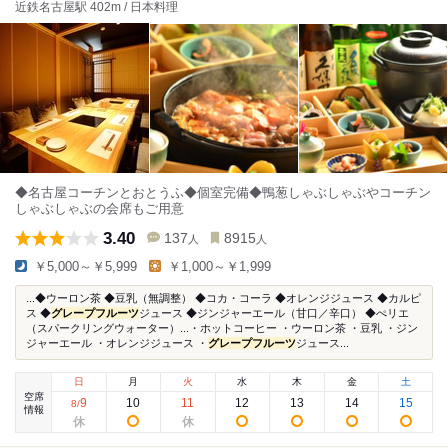
近鉄名古屋駅 402m / 日本料理
◆名古屋コーチンとおとうふ◆個室完備◆鴨葱しゃぶしゃぶやコーチン
しゃぶしゃぶの会席もご用意
3.40
137
8915
人
人
￥5,000～￥5,999
￥1,000～￥1,999
...◆ウーロン茶 ◆豆乳（無調整） ◆コカ・コーラ ◆オレンジジュース ◆カルピ
ス ◆
グレープフルーツ
ジュース ◆ジンジャーエール（甘口／辛口） ◆ぺリエ
（スパークリングウォーター）...・ホットコーヒー ・ウーロン茶 ・豆乳 ・ジン
ジャーエール ・オレンジジュース ・
グレープフルーツ
ジュース...
日
月
火
水
木
金
土
空席
9
10
11
12
13
14
15
8
/
情報