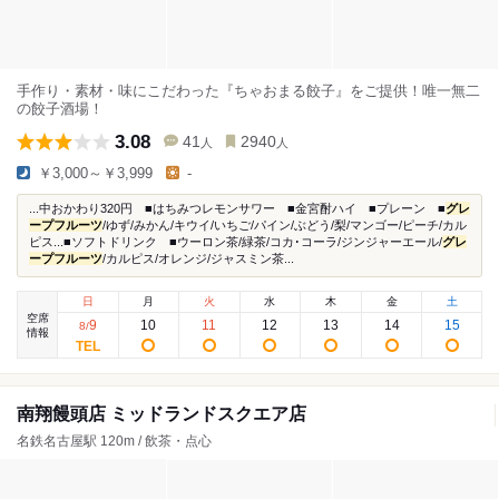
手作り・素材・味にこだわった『ちゃおまる餃子』をご提供！唯一無二
の餃子酒場！
3.08
41
2940
人
人
￥3,000～￥3,999
-
...中おかわり320円 ■はちみつレモンサワー ■金宮酎ハイ ■プレーン ■
グレ
ープフルーツ
/ゆず/みかん/キウイ/いちご/パイン/ぶどう/梨/マンゴー/ピーチ/カル
ピス...■ソフトドリンク ■ウーロン茶/緑茶/コカ･コーラ/ジンジャーエール/
グレ
ープフルーツ
/カルピス/オレンジ/ジャスミン茶...
日
月
火
水
木
金
土
空席
9
10
11
12
13
14
15
8
/
情報
南翔饅頭店 ミッドランドスクエア店
名鉄名古屋駅 120m / 飲茶・点心