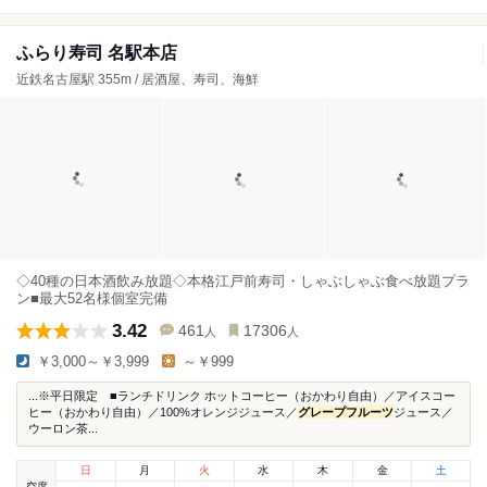
ふらり寿司 名駅本店
近鉄名古屋駅 355m / 居酒屋、寿司、海鮮
◇40種の日本酒飲み放題◇本格江戸前寿司・しゃぶしゃぶ食べ放題プラ
ン■最大52名様個室完備
3.42
461
17306
人
人
￥3,000～￥3,999
～￥999
...※平日限定 ■ランチドリンク ホットコーヒー（おかわり自由）／アイスコー
ヒー（おかわり自由）／100%オレンジジュース／
グレープフルーツ
ジュース／
ウーロン茶...
日
月
火
水
木
金
土
空席