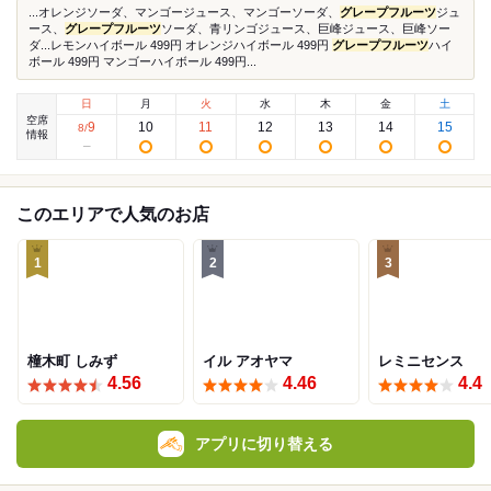
...オレンジソーダ、マンゴージュース、マンゴーソーダ、
グレープフルーツ
ジュ
ース、
グレープフルーツ
ソーダ、青リンゴジュース、巨峰ジュース、巨峰ソー
ダ...レモンハイボール 499円 オレンジハイボール 499円
グレープフルーツ
ハイ
ボール 499円 マンゴーハイボール 499円...
日
月
火
水
木
金
土
空席
9
10
11
12
13
14
15
8
/
情報
このエリアで人気のお店
1
2
3
橦木町 しみず
イル アオヤマ
レミニセンス
4.56
4.46
4.4
アプリに切り替える