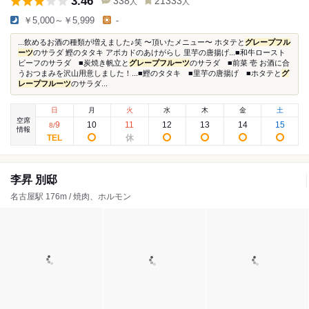
3.46
338
21333
人
人
￥5,000～￥5,999
-
...飲めるお酒の種類が増えました♪笑 〜頂いたメニュー〜 ホタテと
グレープフル
ーツ
のサラダ 鰹のタタキ アボカドのあけがらし 里芋の唐揚げ...■和牛ロースト
ビーフのサラダ ■炭焼き帆立と
グレープフルーツ
のサラダ ■前菜 壱 お酒に合
うおつまみを沢山用意しました！...■鰹のタタキ ■里芋の唐揚げ ■ホタテと
グ
レープフルーツ
のサラダ...
日
月
火
水
木
金
土
空席
9
10
11
12
13
14
15
8
/
情報
李昇 別邸
名古屋駅 176m / 焼肉、ホルモン