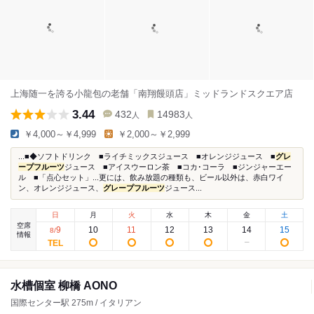
上海随一を誇る小龍包の老舗「南翔饅頭店」ミッドランドスクエア店
3.44
432
14983
人
人
￥4,000～￥4,999
￥2,000～￥2,999
...■◆ソフトドリンク ■ライチミックスジュース ■オレンジジュース ■
グレ
ープフルーツ
ジュース ■アイスウーロン茶 ■コカ･コーラ ■ジンジャーエー
ル ■「点心セット」...更には、飲み放題の種類も、ビール以外は、赤白ワイ
ン、オレンジジュース、
グレープフルーツ
ジュース...
日
月
火
水
木
金
土
空席
9
10
11
12
13
14
15
8
/
情報
水槽個室 柳橋 AONO
国際センター駅 275m / イタリアン