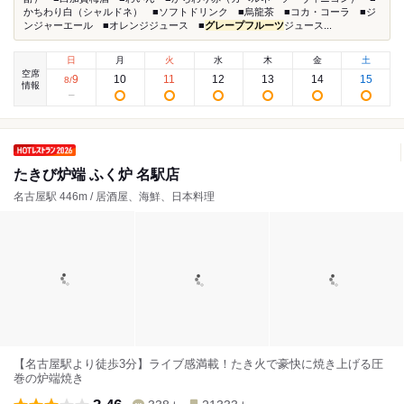
かちわり白（シャルドネ） ■ソフトドリンク ■烏龍茶 ■コカ・コーラ ■ジ
ンジャーエール ■オレンジジュース ■
グレープフルーツ
ジュース...
日
月
火
水
木
金
土
空席
9
10
11
12
13
14
15
8
/
情報
たきび炉端 ふく炉 名駅店
名古屋駅 446m / 居酒屋、海鮮、日本料理
【名古屋駅より徒歩3分】ライブ感満載！たき火で豪快に焼き上げる圧
巻の炉端焼き