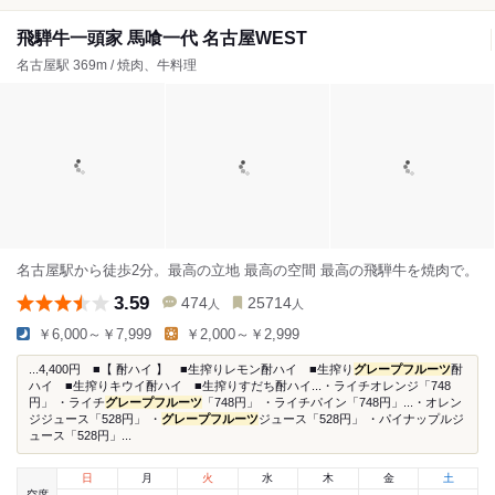
飛騨牛一頭家 馬喰一代 名古屋WEST
名古屋駅 369m / 焼肉、牛料理
名古屋駅から徒歩2分。最高の立地 最高の空間 最高の飛騨牛を焼肉で。
3.59
474
25714
人
人
￥6,000～￥7,999
￥2,000～￥2,999
...4,400円 ■【 酎ハイ 】 ■生搾りレモン酎ハイ ■生搾り
グレープフルーツ
酎
ハイ ■生搾りキウイ酎ハイ ■生搾りすだち酎ハイ...・ライチオレンジ「748
円」 ・ライチ
グレープフルーツ
「748円」 ・ライチパイン「748円」...・オレン
ジジュース「528円」 ・
グレープフルーツ
ジュース「528円」 ・パイナップルジ
ュース「528円」...
日
月
火
水
木
金
土
空席