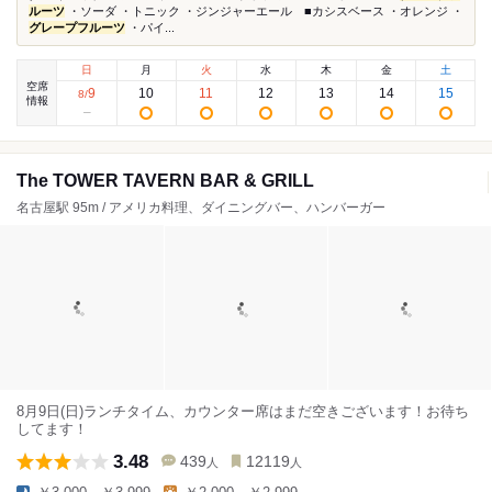
ルーツ
・ソーダ ・トニック ・ジンジャーエール ■カシスベース ・オレンジ ・
グレープフルーツ
・パイ...
日
月
火
水
木
金
土
空席
9
10
11
12
13
14
15
8
/
情報
The TOWER TAVERN BAR & GRILL
名古屋駅 95m / アメリカ料理、ダイニングバー、ハンバーガー
8月9日(日)ランチタイム、カウンター席はまだ空きございます！お待ち
してます！
3.48
439
12119
人
人