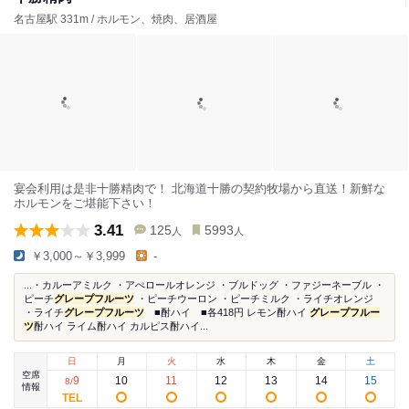
名古屋駅 331m / ホルモン、焼肉、居酒屋
宴会利用は是非十勝精肉で！ 北海道十勝の契約牧場から直送！新鮮な
ホルモンをご堪能下さい！
3.41
125
5993
人
人
￥3,000～￥3,999
-
...・カルーアミルク ・アぺロールオレンジ ・ブルドッグ ・ファジーネーブル ・
ピーチ
グレープフルーツ
・ピーチウーロン ・ピーチミルク ・ライチオレンジ
・ライチ
グレープフルーツ
■酎ハイ ■各418円 レモン酎ハイ
グレープフルー
ツ
酎ハイ ライム酎ハイ カルピス酎ハイ...
日
月
火
水
木
金
土
空席
9
10
11
12
13
14
15
8
/
情報