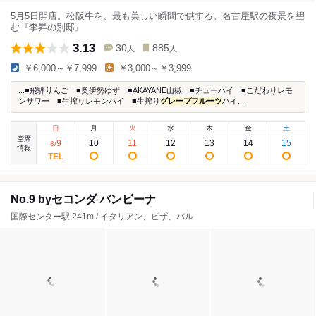
5月5日開店。松阪牛を、最も美しい瞬間で供する。名古屋駅の夜景を望
む『李昇の別邸』
3.13
30
885
人
人
￥6,000～￥7,999
￥3,000～￥3,999
...■飛騨りんご ■奥伊勢ゆず ■AKAYANE山椒 ■チューハイ ■こだわりレモ
ンサワー ■生搾りレモンハイ ■生搾り
グレープフルーツ
ハイ...
日
月
火
水
木
金
土
空席
9
10
11
12
13
14
15
8
/
情報
No.9 byセコンダ バンビーナ
国際センター駅 241m / イタリアン、ピザ、バル