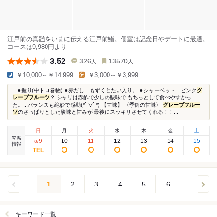
江戸前の真髄をいまに伝える江戸前鮨。個室は記念日やデートに最適。
コースは9,980円より
3.52
326
13570
人
人
￥10,000～￥14,999
￥3,000～￥3,999
...⚫︎握り(中トロ巻物) ⚫︎赤だし…もずくとたい入り。 ⚫︎シャーベット…ピンク
グ
レープフルーツ
？ シャリは赤酢で少しの酸味で もちっとして食べやすかっ
た。...バランスも絶妙で感動(*ﾟ▽ﾟ*) 【甘味】 〈季節の甘味〉
グレープフルー
ツ
のさっぱりとした酸味と甘みが 最後にスッキリさせてくれる！！...
日
月
火
水
木
金
土
空席
9
10
11
12
13
14
15
8
/
情報
1
2
3
4
5
6
キーワード一覧