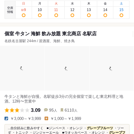
日
月
火
水
木
金
土
空席
9
10
11
12
13
14
15
8
/
情報
個室 牛タン 海鮮 飲み放題 東北商店 名駅店
名鉄名古屋駅 244m / 居酒屋、海鮮、焼き鳥
牛タンと海鮮が自慢。名駅徒歩3分の完全個室で楽しむ東北料理と地
酒。12時〜営業中
3.09
95
6110
人
人
￥3,000～￥3,999
￥1,000～￥1,999
...自分好みに飲みやすく ■ジンベース ・オレンジ ・
グレープフルーツ
・ソー
ダ ・トニック ・ジンジャーエール ■ウオッカベース ・オレンジ ・
グレープフ