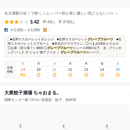
名古屋駅の近くで軽くノム ♪ バー初心者に優しい気どらないバー ♪
3.42
68
3760
人
人
￥3,000～￥3,999
-
...■生搾りスカーレットオレンジ ■生搾りスカーレット
グレープフルーツ
■生
搾りスカーレットスプモーニ ■本日のグラスワイン...◯つまみ¥300 ピクルス
◯お茶（煎り茶？）¥800 ◯
グレープフルーツ
ジュース¥900 以下、夫...ブリンギ
ング バック ザ ジョイ 南アフリカ ／
グレープフルーツ
やハーブ...
日
月
火
水
木
金
土
空席
9
10
11
12
13
14
15
8
/
情報
大衆餃子酒場 ちゃおまる。
国際センター駅 247m / 居酒屋、餃子、鳥料理