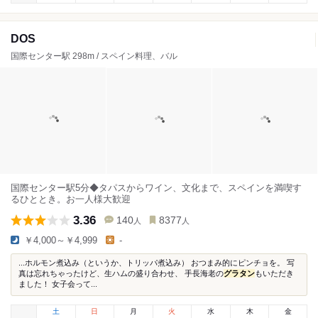
DOS
国際センター駅 298m / スペイン料理、バル
国際センター駅5分◆タパスからワイン、文化まで、スペインを満喫す
るひととき。お一人様大歓迎
3.36
140
8377
人
人
￥4,000～￥4,999
-
...ホルモン煮込み（というか、トリッパ煮込み） おつまみ的にピンチョを。 写
真は忘れちゃったけど、生ハムの盛り合わせ、 手長海老の
グラタン
もいただき
ました！ 女子会って...
土
日
月
火
水
木
金