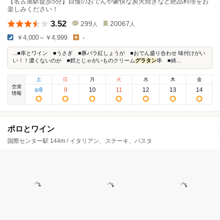
【名古屋駅徒歩5分】自慢のおでんや豪快な炭火焼きなど絶品料理をお
楽しみください！
3.52
299
20067
人
人
￥4,000～￥4,999
-
...■串とワイン ■うさぎ ■豚バラ紅しょうが ■おでん盛り合わせ 味付けがい
い！！濃くないのが ■鱈とじゃがいものクリーム
グラタン
串 ■綺...
土
日
月
火
水
木
金
空席
8
9
10
11
12
13
14
8
/
情報
ポロとワイン
国際センター駅 144m / イタリアン、ステーキ、パスタ