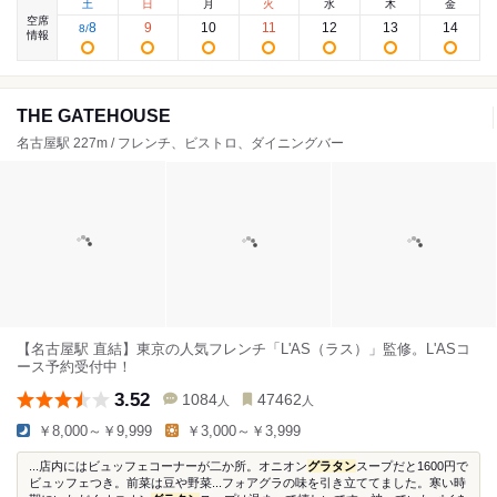
土
日
月
火
水
木
金
空席
8
9
10
11
12
13
14
8
/
情報
THE GATEHOUSE
名古屋駅 227m / フレンチ、ビストロ、ダイニングバー
【名古屋駅 直結】東京の人気フレンチ「L'AS（ラス）」監修。L'ASコ
ース予約受付中！
3.52
1084
47462
人
人
￥8,000～￥9,999
￥3,000～￥3,999
...店内にはビュッフェコーナーが二か所。オニオン
グラタン
スープだと1600円で
ビュッフェつき。前菜は豆や野菜...フォアグラの味を引き立ててました。寒い時