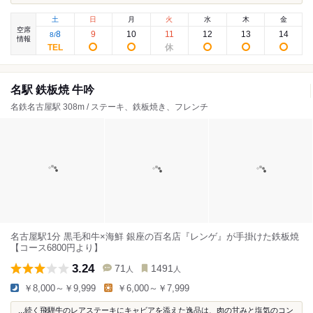
土
日
月
火
水
木
金
空席
8
9
10
11
12
13
14
8
/
情報
名駅 鉄板焼 牛吟
名鉄名古屋駅 308m / ステーキ、鉄板焼き、フレンチ
名古屋駅1分 黒毛和牛×海鮮 銀座の百名店『レンゲ』が手掛けた鉄板焼
【コース6800円より】
3.24
71
1491
人
人
￥8,000～￥9,999
￥6,000～￥7,999
...続く飛騨牛のレアステーキにキャビアを添えた逸品は、肉の甘みと塩気のコン