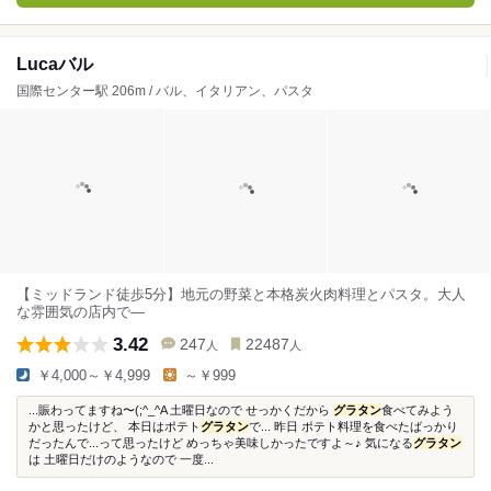
Lucaバル
国際センター駅 206m / バル、イタリアン、パスタ
【ミッドランド徒歩5分】地元の野菜と本格炭火肉料理とパスタ。大人
な雰囲気の店内で―
3.42
247
22487
人
人
￥4,000～￥4,999
～￥999
...賑わってますね〜(;^_^A 土曜日なので せっかくだから
グラタン
食べてみよう
かと思ったけど、 本日はポテト
グラタン
で... 昨日 ポテト料理を食べたばっかり
だったんで...って思ったけど めっちゃ美味しかったですよ～♪ 気になる
グラタン
は 土曜日だけのようなので 一度...