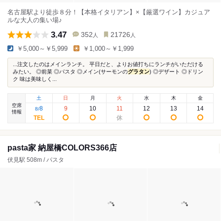
名古屋駅より徒歩８分！【本格イタリアン】×【厳選ワイン】カジュア
ルな大人の集い場♪
3.47
352
21726
人
人
￥5,000～￥5,999
￥1,000～￥1,999
...注文したのはメインランチ。 平日だと、よりお値打ちにランチがいただける
みたい。 ◎前菜 ◎パスタ ◎メイン(サーモンの
グラタン
) ◎デザート ◎ドリン
ク 味は美味しく...
土
日
月
火
水
木
金
空席
8
9
10
11
12
13
14
8
/
情報
pasta家 納屋橋COLORS366店
伏見駅 508m / パスタ