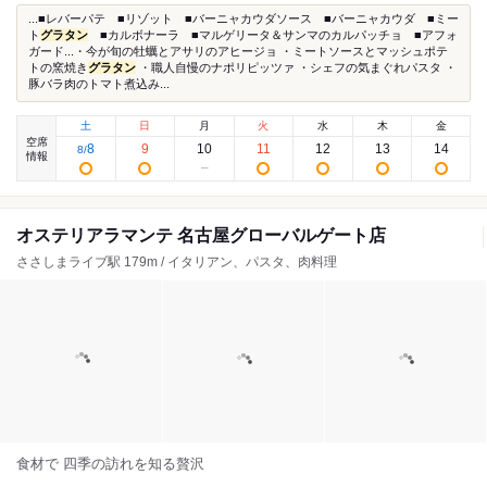
...■レバーパテ ■リゾット ■バーニャカウダソース ■バーニャカウダ ■ミー
ト
グラタン
■カルボナーラ ■マルゲリータ＆サンマのカルパッチョ ■アフォ
ガード...・今が旬の牡蠣とアサリのアヒージョ ・ミートソースとマッシュポテ
トの窯焼き
グラタン
・職人自慢のナポリピッツァ ・シェフの気まぐれパスタ ・
豚バラ肉のトマト煮込み...
土
日
月
火
水
木
金
空席
8
9
10
11
12
13
14
8
/
情報
オステリアラマンテ 名古屋グローバルゲート店
ささしまライブ駅 179m / イタリアン、パスタ、肉料理
食材で 四季の訪れを知る贅沢