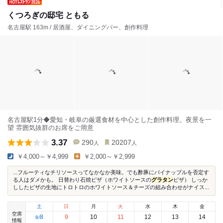
くつろぎの邸宅 ともる
名古屋駅 163m / 居酒屋、ダイニングバー、創作料理
名古屋駅1分◆愛知・岐阜の厳選食材を中心とした創作料理。夜景を一
望 雰囲気抜群のお席をご用意
3.37
290
20207
人
人
￥4,000～￥4,999
￥2,000～￥2,999
...フルーティなチリソースってなかなか美味。でも酢豚にパイナップルを否定す
る人はダメかも。 日替わり石焼ピザ（ホワイトソースの
グラタン
ピザ） しっか
ししたピザの生地にトロトロのホワイトソース＆チーズの組み合わせがナイス...
土
日
月
火
水
木
金
空席
8
9
10
11
12
13
14
8
/
情報