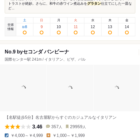
トラストが絶妙。さらに、和牛の赤ワイン煮込みを
グラタン
仕立てにした一皿な
ど...
土
日
月
火
水
木
金
空席
8
9
10
11
12
13
14
8
/
情報
No.9 byセコンダ バンビーナ
国際センター駅 241m / イタリアン、ピザ、バル
【名駅徒歩5分】名古屋駅からすぐのカジュアルなイタリアン
3.46
357
29959
人
人
￥4,000～￥4,999
￥1,000～￥1,999