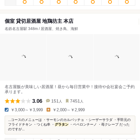
個室 貸切居酒屋 地鶏坊主 本店
名鉄名古屋駅 348m / 居酒屋、焼き鳥、海鮮
名古屋飯が美味しい居酒屋！昼から毎日営業中！接待や会社宴会ご予約
承ります。
3.06
151
7451
人
人
￥3,000～￥3,999
￥2,000～￥2,999
...コースのメニューは ・サーモンのカルパッチョ ・シーザーサラダ ・手羽元の
フライドチキン ・つくね串 ・
グラタン
・ペペロンチーノ ・苺クレープ だった
のですが...