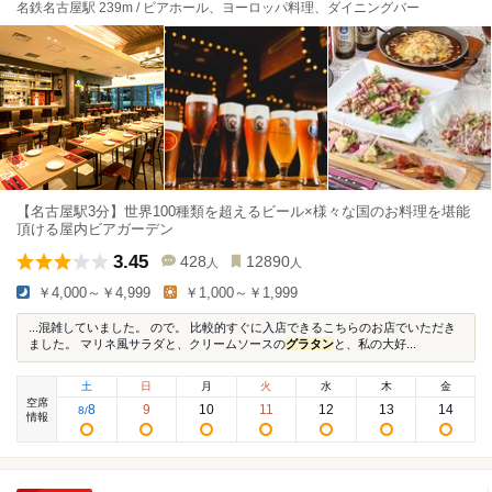
名鉄名古屋駅 239m / ビアホール、ヨーロッパ料理、ダイニングバー
【名古屋駅3分】世界100種類を超えるビール×様々な国のお料理を堪能
頂ける屋内ビアガーデン
3.45
428
12890
人
人
￥4,000～￥4,999
￥1,000～￥1,999
...混雑していました。 ので。 比較的すぐに入店できるこちらのお店でいただき
ました。 マリネ風サラダと、クリームソースの
グラタン
と、私の大好...
土
日
月
火
水
木
金
空席
8
9
10
11
12
13
14
8
/
情報