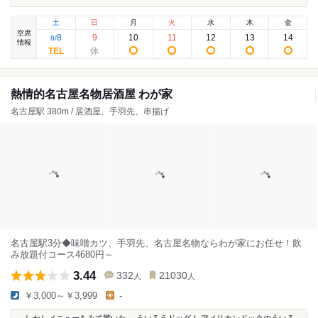
土
日
月
火
水
木
金
空席
8
9
10
11
12
13
14
8
/
情報
熱情的名古屋名物居酒屋 わが家
名古屋駅 380m / 居酒屋、手羽先、串揚げ
名古屋駅3分◆味噌カツ、手羽先、名古屋名物ならわが家にお任せ！飲
み放題付コース4680円～
3.44
332
21030
人
人
￥3,000～￥3,999
-