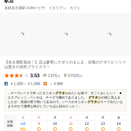
駅店
名鉄名古屋駅 318m / ピザ、イタリアン、カフェ
【名古屋駅直結！】店は豪華にナポリのまんま、自慢のナポリピッツァ
は驚きの庶民プライスで！
3.53
1376
57025
人
人
￥1,000～￥1,999
～￥999
...マーマレードで作ったオニオン
グラタン
みたいな味で、すごくおいしい！ ■
エスプレッソ...ペンネは、チーズで纏めてありました。
グラタン
の様に見えま
したが、高温の窯で焼いてあるので...ソースがオニオン
グラタン
スープみたいな
まろやかで濃厚な味がしていちばん好みだった！...
土
日
月
火
水
木
金
空席
8
9
10
11
12
13
14
8
/
情報