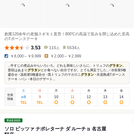
創業120余年の老舗スギモト直営！800℃の高温で旨みを閉じ込めた至高
のTボーンステーキ
3.53
115
5534
人
人
￥8,000～￥9,999
￥2,000～￥2,999
...牛すじの煮込みやらいろいろ。どれも美味しいさらに、トリュフの
グラタン
。
普段はあまり
グラタン
とか食べない自分ですが、とても満足でした...･冷前菜5種
盛合せ ･温前菜5種盛合せ ･黒トリュフのマカロニ
グラタン
･氷温熟成Tボーンス
テーキ ･パン ･本日のデザート...
土
日
月
火
水
木
金
空席
8
9
10
11
12
13
14
8
/
情報
ソロ ピッツァ ナポレターナ ダ ルーチョ 名古屋