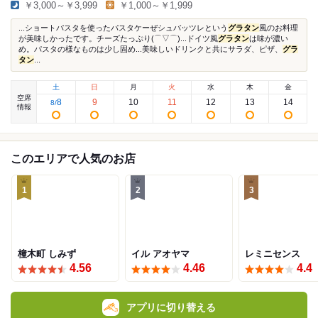
￥3,000～￥3,999
￥1,000～￥1,999
...ショートパスタを使ったパスタケーぜシュバッツレという
グラタン
風のお料理
が美味しかったです。チーズたっぷり(⌒▽⌒)...ドイツ風
グラタン
は味が濃い
め。パスタの様なものは少し固め...美味しいドリンクと共にサラダ、ピザ、
グラ
タン
...
土
日
月
火
水
木
金
空席
8
9
10
11
12
13
14
8
/
情報
このエリアで人気のお店
1
2
3
橦木町 しみず
イル アオヤマ
レミニセンス
4.56
4.46
4.4
アプリに切り替える