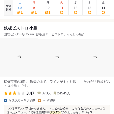
土
日
月
火
水
木
金
空席
8
9
10
11
12
13
14
8
/
情報
1
1
1
残
残
残
鉄板ビストロ 小島
国際センター駅 297m / 鉄板焼き、ビストロ、もんじゃ焼き
柳橋市場の2階。 鉄板の上で、ワインがすすむ店―― それが「鉄板ビス
トロ小島」です。
3.47
378
24545
人
人
￥3,000～￥3,999
～￥999
...やはりアスパラは外せません。 ・エビの炒め物 →こちらも元のメニューとは
違ったメニュー。"北海道産男爵芋
グラタン
"の代わりかな。スパイス...