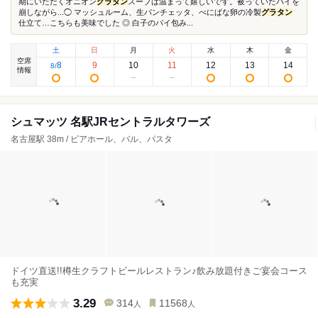
期にいただくオニオン
グラタン
スープは温まって嬉しいです。被っていたパイを
崩しながら...◯ マッシュルーム、生パンチェッタ、べにばな卵の冷製
グラタン
仕立て…こちらも美味でした ◎ 白子のパイ包み...
土
日
月
火
水
木
金
空席
8
9
10
11
12
13
14
8
/
情報
シュマッツ 名駅JRセントラルタワーズ
名古屋駅 38m / ビアホール、バル、パスタ
ドイツ直送!!樽生クラフトビールレストラン♪飲み放題付きご宴会コース
も充実
3.29
314
11568
人
人