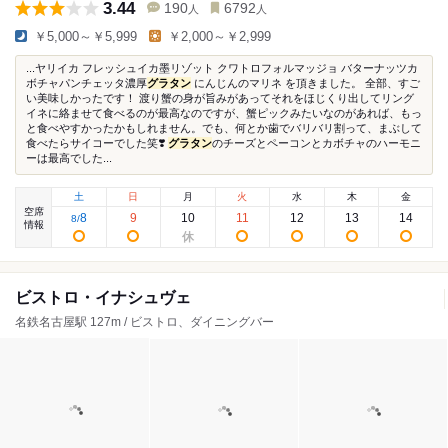
3.44
190
6792
人
人
￥5,000～￥5,999
￥2,000～￥2,999
...ヤリイカ フレッシュイカ墨リゾット クワトロフォルマッジョ バターナッツカ
ボチャパンチェッタ濃厚
グラタン
にんじんのマリネ を頂きました。 全部、すご
い美味しかったです！ 渡り蟹の身が旨みがあってそれをほじくり出してリング
イネに絡ませて食べるのが最高なのですが、蟹ピックみたいなのがあれば、もっ
と食べやすかったかもしれません。でも、何とか歯でバリバリ割って、まぶして
食べたらサイコーでした笑❣️
グラタン
のチーズとペーコンとカボチャのハーモニ
ーは最高でした...
土
日
月
火
水
木
金
空席
8
9
10
11
12
13
14
8
/
情報
ビストロ・イナシュヴェ
名鉄名古屋駅 127m / ビストロ、ダイニングバー