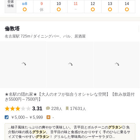
空席
8
9
10
11
12
13
14
8
/
情報
倫敦塔
名古屋駅 725m / ダイニングバー、バル、居酒屋
★名駅の隠れ家★【大人のオフが似合うオシャレな空間】【飲み放題付
き5500円～7500円】
3.31
228
17631
人
人
￥5,000～￥5,999
-
...柚子風味たっぷりの爽やかで美味しい。 舌平目とボルチーニの
グラタン
◎ 魚
介類の味の残る
グラタン
。 舌平目の味と食感がわかりやすく 手のひらに乗るサ
イズで食べやすい
グラタン
！ グリルした華味鳥のシーザーサラダ◎...