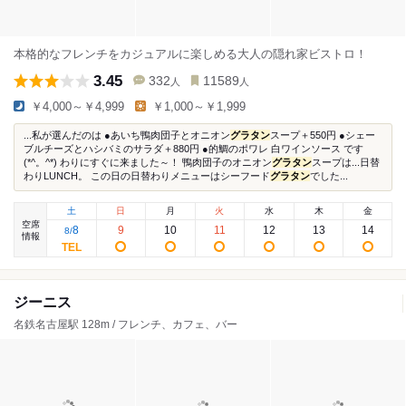
本格的なフレンチをカジュアルに楽しめる大人の隠れ家ビストロ！
3.45
332
11589
人
人
￥4,000～￥4,999
￥1,000～￥1,999
...私が選んだのは ●あいち鴨肉団子とオニオン
グラタン
スープ＋550円 ●シェー
ブルチーズとハシバミのサラダ＋880円 ●的鯛のポワレ 白ワインソース です
(*^。^*) わりにすぐに来ました～！ 鴨肉団子のオニオン
グラタン
スープは...日替
わりLUNCH。 この日の日替わりメニューはシーフード
グラタン
でした...
土
日
月
火
水
木
金
空席
8
9
10
11
12
13
14
8
/
情報
ジーニス
名鉄名古屋駅 128m / フレンチ、カフェ、バー