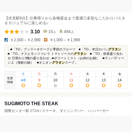
【伏見駅6分】仕事帰りから各種宴会まで最適◎多彩なこだわりパスタ
をカジュアルに楽しめる♪
3.10
15
494
人
人
￥2,000～￥2,999
￥1,000～￥1,999
...■「TO」ブッラータチーズと季節のフルーツ ■「TO」本日のパン
グラタン
■「TO」ナスとモッツァレラ トマトソースの
グラタン
■「TO」前菜盛り合わ
せ 日替わり3種の盛り合わせ...■ポリートミスト（お肉のお鍋） ■ズッパディペ
シエ（海鮮の鍋） ■オニオン
グラタン
スープ...
土
日
月
火
水
木
金
空席
8
9
10
11
12
13
14
8
/
情報
SUGIMOTO THE STEAK
国際センター駅 271m / ステーキ、ダイニングバー、ハンバーガー