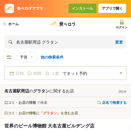
インストール
アプリで開く
ホーム
ログイン
変更
名古屋駅周辺 グラタン
予算
他の検索条件
日時
時間
人数
でネット予約
名古屋駅周辺
の
グラタン
に関する
お店
281
件
口コミ・お店の情報
で検索
店名で検索する
口コミ・お店の情報に
「グラタン」
を含むお店
世界のビール博物館 大名古屋ビルヂング店