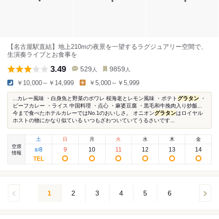
【名古屋駅直結】地上210mの夜景を一望するラグジュアリー空間で、
生演奏ライブとお食事を
3.49
529
9859
人
人
￥10,000～￥14,999
￥5,000～￥5,999
...カレー風味 ・白身魚と野菜のポワレ 桜海老とレモン風味 ・ポテト
グラタン
・
ビーフカレー ・ライス 中国料理 ・点心 ・麻婆豆腐 ・黒毛和牛挽肉入り炒飯...
今まで食べたホテルカレーではNo.1のおいしさ。 オニオン
グラタン
はロイヤル
ホストの物にかなり似ている いつもざわついていてうるさいです...
土
日
月
火
水
木
金
空席
8
9
10
11
12
13
14
8
/
情報
1
2
3
4
5
6