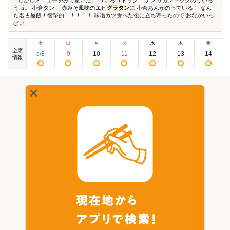
...しかしメニューをみて驚いた。 ういろうドッグ！ アメリカンドックのういろ
う版。 小倉タン！ 赤みそ風味のエビ
グラタン
に 小倉あんがのっている！ なん
だ名古屋飯！衝撃的！！！！！ 味噌カツ食べた後に立ち寄ったので おなかいっ
ぱい...
土
日
月
火
水
木
金
空席
8
9
10
11
12
13
14
8
/
情報