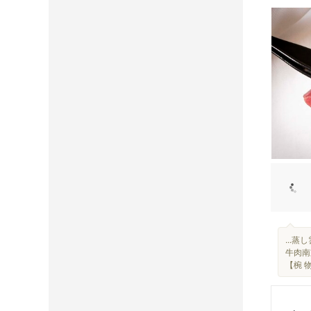
...
牛肉南
【椀 