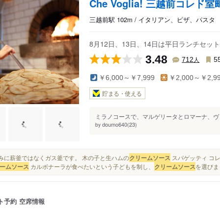
Che Voglia! 三越前コレド室
三越前駅 102m / イタリアン、ピザ、パスタ
8月12日、13日、14日は平日ランチセ
3.48
人
712
5
￥6,000～￥7,999
￥2,000～￥2,9
貯まる・使える
ミラノコースで、マルゲリータとロマーナ、ヴォ
doumo640(23)
by
ちなみに薪釜ではなくガス釜です。 木の子と生ハムの
クリームソース
スパゲッティ コレ
ームソース
カルボナーラが食べたいという子どもを制し、
クリームソース
を選びまし
ト予約
空席情報