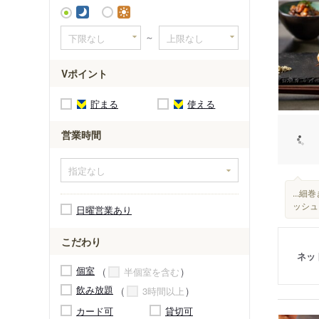
～
Vポイント
貯まる
使える
営業時間
...
ッシュ
日曜営業あり
こだわり
ネッ
個室
半個室を含む
飲み放題
3時間以上
カード可
貸切可