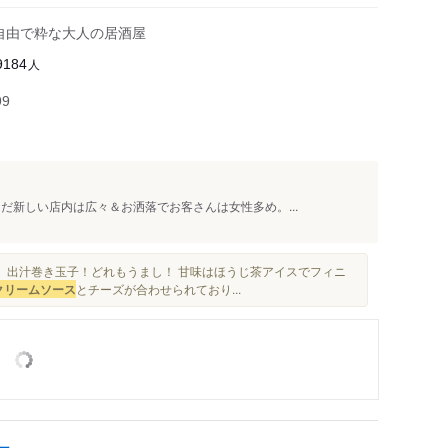
自由で粋な大人の居酒屋
人
9184
99
だ新しい店内は広々＆お洒落でお客さんは女性多め。...
、出汁巻き玉子！どれもうまし！ 甘味はほうじ茶アイスでフィニ
クリームソース
とチーズが合わせられており...