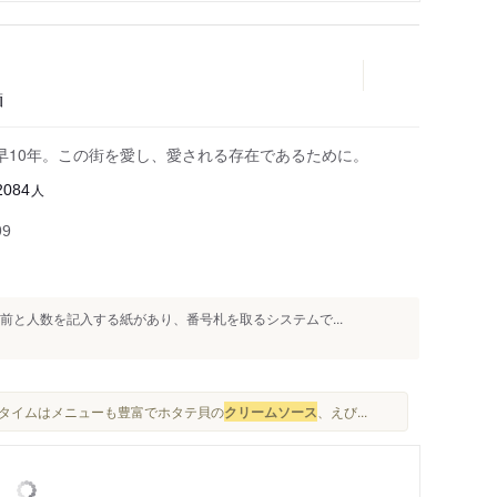
麺
早10年。この街を愛し、愛される存在であるために。
人
2084
99
前と人数を記入する紙があり、番号札を取るシステムで...
ータイムはメニューも豊富でホタテ貝の
クリームソース
、えび...