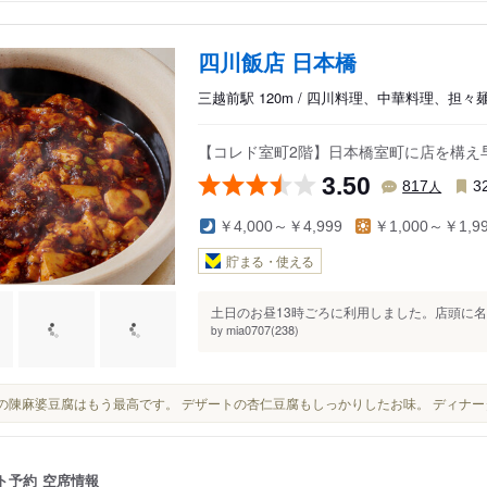
四川飯店 日本橋
三越前駅 120m / 四川料理、中華料理、担々
【コレド室町2階】日本橋室町に店を構え
3.50
人
817
3
￥4,000～￥4,999
￥1,000～￥1,9
貯まる・使える
土日のお昼13時ごろに利用しました。店頭に名
mia0707(238)
by
ここの陳麻婆豆腐はもう最高です。 デザートの杏仁豆腐もしっかりしたお味。 ディナ
ト予約
空席情報