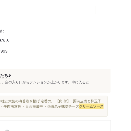
む
人
076
999
たち♪
、店の入り口からテンションが上がります。中に入ると...
小柱と大葉の海苔巻き揚げ 定番の。 【向 付】...栗渋皮煮と柿玉子
...・牛肉南京巻 ・百合根最中 ・焼海老芋味噌チーズ
クリームソース