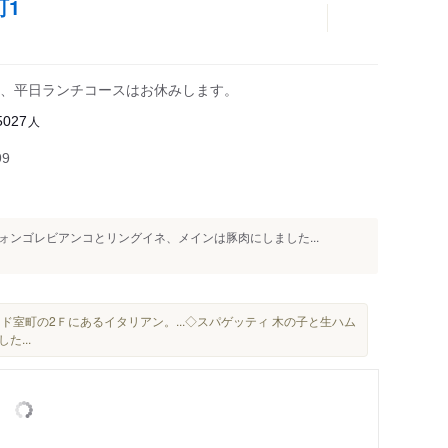
町1
ット、平日ランチコースはお休みします。
人
5027
99
ンゴレビアンコとリングイネ、メインは豚肉にしました...
ド室町の2Ｆにあるイタリアン。...◇スパゲッティ 木の子と生ハム
た...