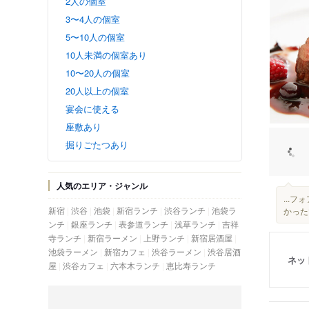
2人の個室
3〜4人の個室
5〜10人の個室
10人未満の個室あり
10〜20人の個室
20人以上の個室
宴会に使える
座敷あり
掘りごたつあり
人気のエリア・ジャンル
...
新宿
渋谷
池袋
新宿ランチ
渋谷ランチ
池袋ラ
かったで
ンチ
銀座ランチ
表参道ランチ
浅草ランチ
吉祥
寺ランチ
新宿ラーメン
上野ランチ
新宿居酒屋
池袋ラーメン
新宿カフェ
渋谷ラーメン
渋谷居酒
ネッ
屋
渋谷カフェ
六本木ランチ
恵比寿ランチ