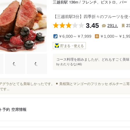
三越前駅 136m / フレンチ、ビストロ、バー
【三越前駅3分】四季折々のフルーツを使
3.45
人
291
2
￥6,000～￥7,999
￥1,000～￥1,9
貯まる・使える
コース料理を頼みましたが、どれもすごく美味し
わたりるな(46)
by
フォアグラがとても美味しかったです。 ⚫︎ 美桜鶏とマンゴーのフリカッセ ボルチーニ
す...
ト予約
空席情報