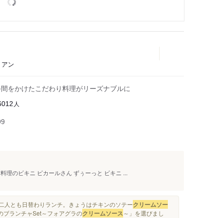
リアン
手間をかけたこだわり料理がリーズナブルに
人
6012
99
のビキニ ピカールさん ずぅーっと ビキニ ...
..二人とも日替わりランチ。きょうはチキンのソテー
クリームソー
のブランチャSet～フォアグラの
クリームソース
～」を選びまし