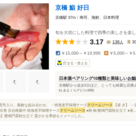
京橋 鮨 好日
京橋駅 57m / 寿司、海鮮、日本料理
旬を大切にした料理で四季の美しさを楽し
3.17
人
138
3
￥15,000～￥19,999
￥5,000～￥5,
貯まる・使える
日本酒ペアリング10種類と美味しいお鮨
京橋駅から徒歩2分ほど、とっても綺麗な店構え
あまくちデビル(688)
by
蒸し雲丹入り。素敵な組み合わせ。 ・焼海老芋味噌チーズ
クリームソース
【凌 ぎ】 ・
京巻 百合根最中 焼海老芋味噌チーズ
クリームソース
●椀 物:蟹鳴門霜秋仕立て ●凌
物】蟹鳴門霜秋仕立て 霙がかる季節をイメージした...