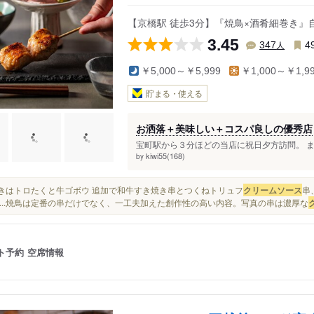
【京橋駅 徒歩3分】『焼鳥×酒肴細巻き』
3.45
人
347
4
￥5,000～￥5,999
￥1,000～￥1,9
貯まる・使える
お洒落＋美味しい＋コスパ良しの優秀店
宝町駅から３分ほどの当店に祝日夕方訪問。 ま
kiwi55(168)
by
細巻きはトロたくと牛ゴボウ 追加で和牛すき焼き串とつくねトリュフ
クリームソース
串
...焼鳥は定番の串だけでなく、一工夫加えた創作性の高い内容。写真の串は濃厚な
ト予約
空席情報