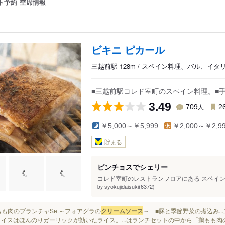
ト予約
空席情報
ビキニ ピカール
三越前駅 128m / スペイン料理、バル、イタ
■三越前駅コレド室町のスペイン料理。■
3.49
人
709
2
￥5,000～￥5,999
￥2,000～￥2,9
貯まる
ピンチョスでシェリー
コレド室町のレストランフロアにある スペイン料理
syokujidaisuki(6372)
by
■鶏もも肉のブランチャSet～フォアグラの
クリームソース
～ ■豚と季節野菜の煮込み.
ライスはほんのりガーリックが効いたライス。...はランチセットの中から「鶏もも肉