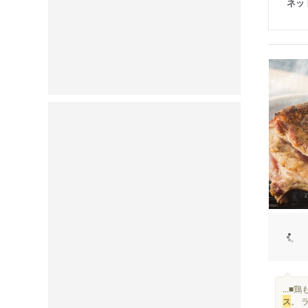
ネッ
...
ス
。 