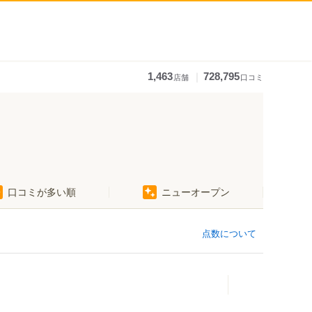
｜
1,463
728,795
店舗
口コミ
口コミが多い順
ニューオープン
点数について