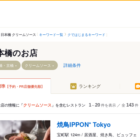
キーワード一覧
クではじまるキーワード
日本橋 クリームソース
本橋のお店
詳細条件
橋・京橋
クリームソース
標準
ランキング
【予約・PR店舗優先順】
駅
クリームソース
お店の情報に「
」を含むレストラン
1
～
20
件を表示
／
全
143
件
焼鳥IPPON⁺ Tokyo
宝町駅 124m / 居酒屋、焼き鳥、ビュッフェ