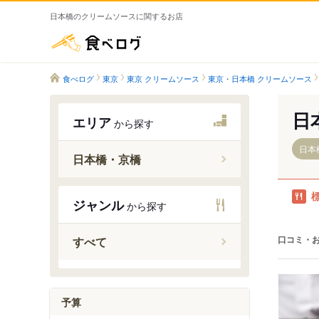
日本橋のクリームソースに関するお店
食べログ
食べログ
東京
東京 クリームソース
東京・日本橋 クリームソース
日
エリア
から探す
日本
日本橋・京橋
新日本橋
ジャンル
から探す
三越前駅
日本橋駅
口コミ・
すべて
京橋駅
宝町駅
予算