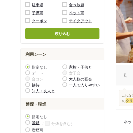
駐車場
食べ放題
子供可
ペット可
クーポン
テイクアウト
絞り込む
利用シーン
指定なし
家族・子供と
デート
女子会
合コン
大人数の宴会
接待
一人で入りやすい
知人・友人と
...
の
クリ
禁煙・喫煙
指定なし
ネッ
禁煙
分煙を含む
喫煙可