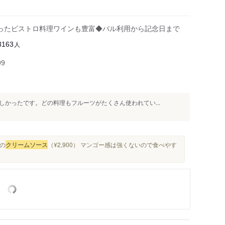
ったビストロ料理ワインも豊富◆バル利用から記念日まで
人
3163
99
かったです。どの料理もフルーツがたくさん使われてい...
茸の
クリームソース
（¥2,900） マンゴー感は強くないので食べやす