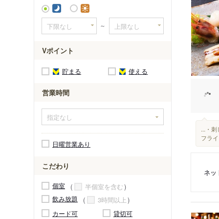
伊豆大川
～
Vポイント
貯まる
使える
営業時間
...
フライ
日曜営業あり
こだわり
ネッ
個室
半個室を含む
飲み放題
3時間以上
カード可
貸切可