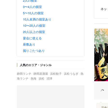
2人の個室
3〜4人の個室
ネッ
5〜10人の個室
10人未満の個室あり
10〜20人の個室
20人以上の個室
宴会に使える
座敷あり
掘りごたつあり
人気のエリア・ジャンル
静岡ランチ
静岡居酒屋
浜松餃子
浜松うなぎ
熱
海ランチ
熱海
浜松
沼津
...