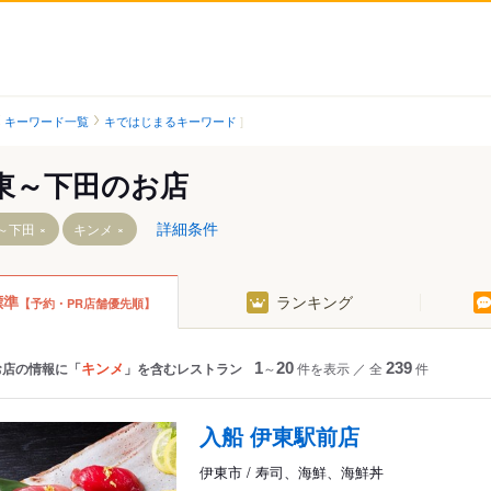
キーワード一覧
キではじまるキーワード
東～下田のお店
詳細条件
～下田
キンメ
標準
ランキング
【予約・PR店舗優先順】
伊豆北川駅
伊豆急下田駅
伊豆熱川駅
片瀬白田駅
キンメ
お店の情報に「
」を含むレストラン
1
～
20
件を表示
／
全
239
件
伊豆稲取駅
今井浜海岸駅
入船 伊東駅前店
岸駅
河津駅
伊東市 / 寿司、海鮮、海鮮丼
駅
稲梓駅