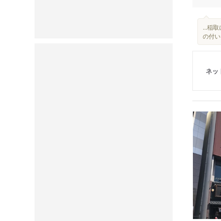
...
の付い
ネッ