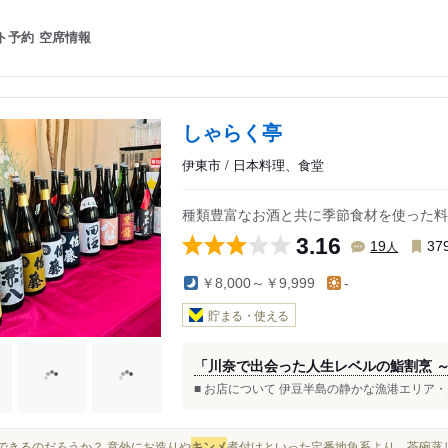
ト予約
空席情報
しゃらく亭
伊東市 / 日本料理、食堂
種類豊富なお酒と共に季節食材を使った料
3.16
人
19
37
￥8,000～￥9,999
-
貯まる・使える
「川奈で出会った人生レベルの鮨割烹 ～
■ お店について 伊豆半島の静かな漁港エリア・
完食できるのだろうか？ 意外にお造りや
キンメ
煮付けといった定番地魚系より、茶碗蒸