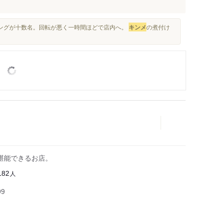
ィングが十数名。回転が悪く一時間ほどで店内へ。
キンメ
の煮付け
堪能できるお店。
人
182
99