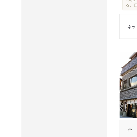
る。 
ネッ