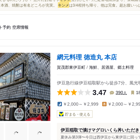
日本酒、焼酎は有名どころが充実。
キンメ
は3/4程持ち帰り、他は完食。超お腹いっぱ
ト予約
空席情報
網元料理 徳造丸 本店
賀茂郡東伊豆町 / 海鮮、居酒屋、郷土料理
伊豆急行線伊豆稲取駅から徒歩7分、風光
3.47
人
390
1
￥2,000～￥2,999
￥2,000～￥2,9
貯まる・使える
伊豆稲取で漬けマグロいくら丼いただき
夏休み第3弾〜今日は西伊豆から東伊豆に回って