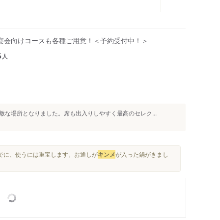
ご宴会向けコースも各種ご用意！＜予約受付中！＞
人
5
な場所となりました。席も出入りしやすく最高のセレク...
までに、使うには重宝します。お通しが
キンメ
が入った鍋がきまし