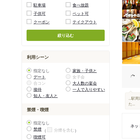
駐車場
食べ放題
子供可
ペット可
クーポン
テイクアウト
絞り込む
利用シーン
指定なし
家族・子供と
デート
女子会
合コン
大人数の宴会
接待
一人で入りやすい
知人・友人と
...
た...
禁煙・喫煙
指定なし
ネッ
禁煙
分煙を含む
喫煙可