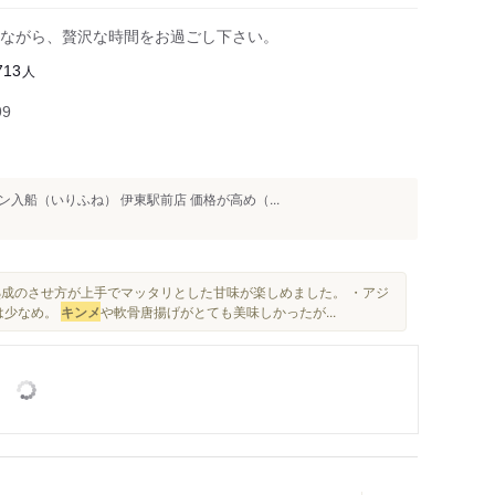
ながら、贅沢な時間をお過ごし下さい。
人
713
99
船（いりふね） 伊東駅前店 価格が高め（...
熟成のさせ方が上手でマッタリとした甘味が楽しめました。 ・アジ
は少なめ。
キンメ
や軟骨唐揚げがとても美味しかったが...