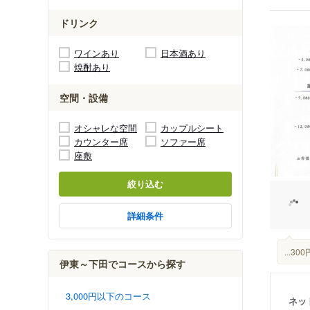
ドリンク
ワインあり
日本酒あり
焼酎あり
空間・設備
オシャレな空間
カップルシート
カウンター席
ソファー席
座敷
絞り込む
詳細条件
...
伊東～下田でコースから探す
3,000円以下のコース
ネッ