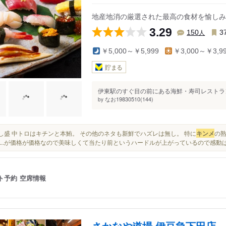
駅
蓮台寺駅
地産地消の厳選された最高の食材を愉しみ
3.29
人
150
3
￥5,000～￥5,999
￥3,000～￥3,9
貯まる
伊東駅のすぐ目の前にある海鮮・寿司レストラン入
なお19830510(144)
by
・刺し盛 中トロはキチンと本鮪。 その他のネタも新鮮でハズレは無し。 特に
キンメ
の
...が価格が価格なので美味しくて当たり前というハードルが上がっているので感動
ト予約
空席情報
さかなや道場 伊豆急下田店