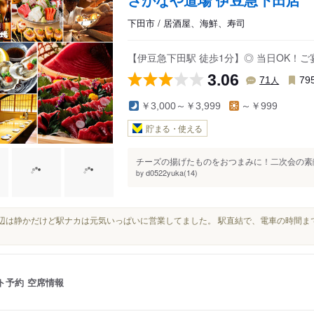
下田市 / 居酒屋、海鮮、寿司
【伊豆急下田駅 徒歩1分】◎ 当日OK！
3.06
人
71
79
￥3,000～￥3,999
～￥999
貯まる・使える
チーズの揚げたものをおつまみに！二次会の素敵
d0522yuka(14)
by
駅周辺は静かだけど駅ナカは元気いっぱいに営業してました。 駅直結で、電車の時間
ト予約
空席情報