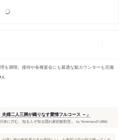
理を満喫。接待や各種宴会にも最適な鮨カウンターも完備
人
9
 夫婦二人三脚が織りなす愛情フルコース ～」
川奈に佇む、知る人ぞ知る隠れ家的鮨割烹...
Yonemaru21(886)
by
しや蒸し鮑の創作系の方が美味しい。お寿司は目の前で握ってくれ