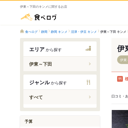
伊東～下田のキンメに関するお店
食べログ
食べログ
静岡
静岡 キンメ
沼津・伊豆 キンメ
伊東～下田 キンメ
伊
エリア
から探す
伊東
伊東～下田
宇佐美駅
ジャンル
から探す
伊東駅
南伊東駅
口コミ・
すべて
川奈駅
富戸駅
城ケ崎海
予算
伊豆高原