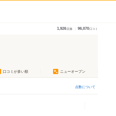
｜
1,926
96,070
店舗
口コミ
口コミが多い順
ニューオープン
点数について