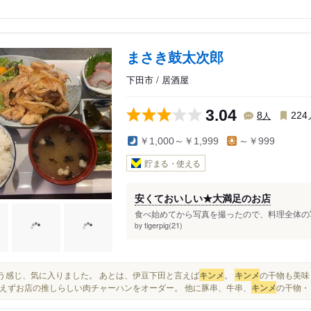
まさき鼓太次郎
下田市 / 居酒屋
3.04
人
8
224
￥1,000～￥1,999
～￥999
貯まる・使える
安くておいしい★大満足のお店
食べ始めてから写真を撮ったので、料理全体の写
tigerpig(21)
by
という感じ、気に入りました。 あとは、伊豆下田と言えば
キンメ
。
キンメ
の干物も美味
えずお店の推しらしい肉チャーハンをオーダー。 他に豚串、牛串、
キンメ
の干物・・