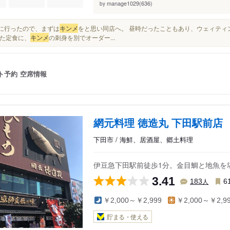
manage1029(636)
by
稲取に行ったので、まずは
キンメ
をと思い同店へ。 昼時だったこともあり、ウェィテ
た定食に、
キンメ
の刺身を別でオーダー...
ト予約
空席情報
網元料理 徳造丸 下田駅前店
下田市 / 海鮮、居酒屋、郷土料理
伊豆急下田駅前徒歩1分。金目鯛と地魚を
3.41
人
183
6
￥2,000～￥2,999
￥2,000～￥2,9
貯まる・使える