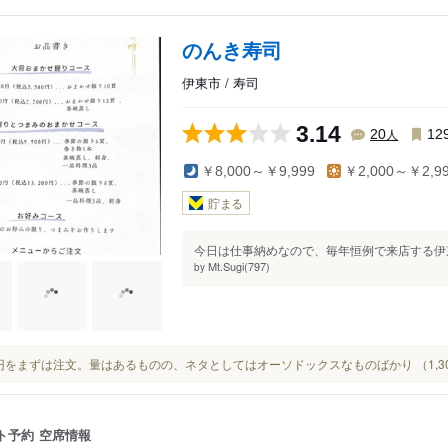
のんき寿司
伊東市 / 寿司
3.14
人
20
12
￥8,000～￥9,999
￥2,000～￥2,9
貯まる
今日は仕事納めなので、毎年恒例で来店する伊東
Mt.Sugi(797)
by
300円をまずは注文。量はあるものの、ネタとしてはオーソドックスなものばかり （1,
ト予約
空席情報