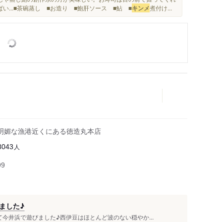
い...■茶碗蒸し ■お造り ■鮑肝ソース ■鮎 ■
キンメ
煮付け...
明媚な漁港近くにある徳造丸本店
人
8043
99
ました♪
今井浜で遊びました♪西伊豆はほとんど波のない穏やか...