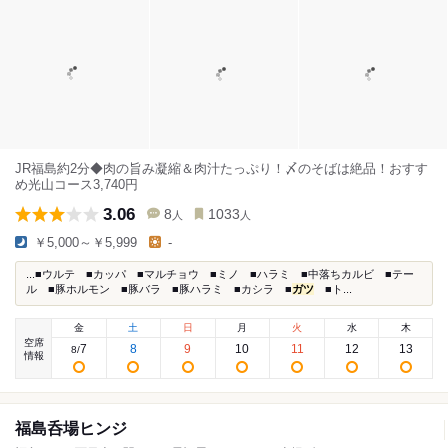
JR福島約2分◆肉の旨み凝縮＆肉汁たっぷり！〆のそばは絶品！おすす
め光山コース3,740円
3.06
8
1033
人
人
￥5,000～￥5,999
-
...■ウルテ ■カッパ ■マルチョウ ■ミノ ■ハラミ ■中落ちカルビ ■テー
ル ■豚ホルモン ■豚バラ ■豚ハラミ ■カシラ ■
ガツ
■ト...
金
土
日
月
火
水
木
空席
7
8
9
10
11
12
13
8
/
情報
福島呑場ヒンジ