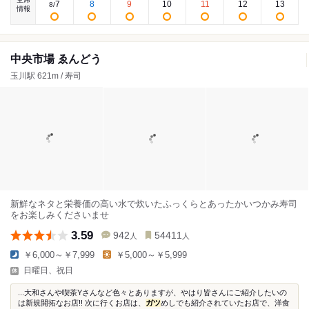
7
8
9
10
11
12
13
8
/
情報
中央市場 ゑんどう
玉川駅 621m / 寿司
新鮮なネタと栄養価の高い水で炊いたふっくらとあったかいつかみ寿司
をお楽しみくださいませ
3.59
942
54411
人
人
￥6,000～￥7,999
￥5,000～￥5,999
日曜日、祝日
...大和さんや喫茶Yさんなど色々とありますが、やはり皆さんにご紹介したいの
は新規開拓なお店!! 次に行くお店は、
ガツ
めしでも紹介されていたお店で、洋食