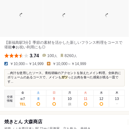
【新福島駅3分】季節の素材を活かした新しいフランス料理をコースで
堪能◆お祝い利用にも◎
3.74
100
8260
人
人
￥10,000～￥14,999
￥10,000～￥14,999
...肉汁を使用したソース、青粒胡椒のアクセントを加えたメイン料理。全体的に
ボリュームのあるコースで、メインも
ガツ
っとお肉を食べた感覚が残る一皿で
す...
金
土
日
月
火
水
木
空席
7
8
9
10
11
12
13
8
/
情報
焼きとん 大森商店
福島（ＪＲ西日本）駅 71m / 居酒屋、立ち飲み、串焼き