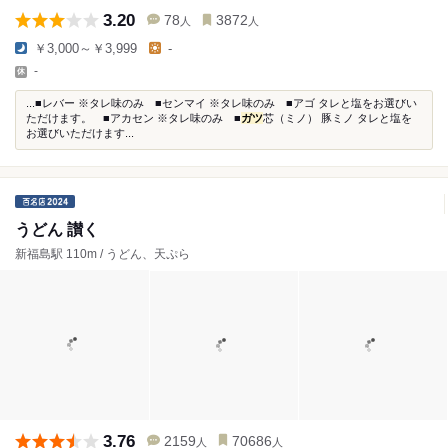
3.20
78
3872
人
人
￥3,000～￥3,999
-
-
...■レバー ※タレ味のみ ■センマイ ※タレ味のみ ■アゴ タレと塩をお選びい
ただけます。 ■アカセン ※タレ味のみ ■
ガツ
芯（ミノ） 豚ミノ タレと塩を
お選びいただけます...
うどん 讃く
新福島駅 110m / うどん、天ぷら
3.76
2159
70686
人
人