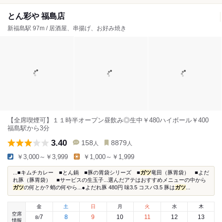
とん彩や 福島店
新福島駅 97m / 居酒屋、串揚げ、お好み焼き
【全席喫煙可】１１時半オープン昼飲み◎生中￥480ハイボール￥400
福島駅から3分
3.40
158
8879
人
人
￥3,000～￥3,999
￥1,000～￥1,999
...■キムチカレー ■とん鍋 ■豚の胃袋シリーズ ■
ガツ
竜田（豚胃袋） ■よだ
れ豚（豚胃袋） ■サービスの生玉子...選んだアテはおすすめメニューの中から
ガツ
の何とか? 蛸の何やら...●よだれ豚 480円 味3.5 コスパ3.5 豚は
ガツ
...
金
土
日
月
火
水
木
空席
7
8
9
10
11
12
13
8
/
情報