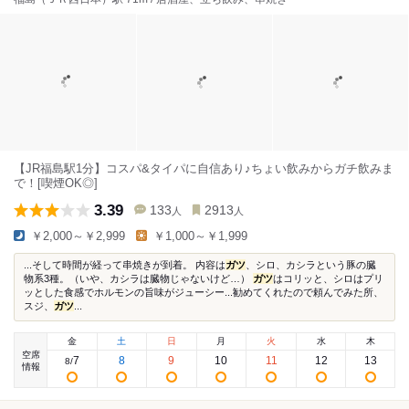
【JR福島駅1分】コスパ&タイパに自信あり♪ちょい飲みからガチ飲みま
で！[喫煙OK◎]
3.39
133
2913
人
人
￥2,000～￥2,999
￥1,000～￥1,999
...そして時間が経って串焼きが到着。 内容は
ガツ
、シロ、カシラという豚の臓
物系3種。（いや、カシラは臓物じゃないけど…）
ガツ
はコリッと、シロはプリ
ッとした食感でホルモンの旨味がジューシー...勧めてくれたので頼んでみた所、
スジ、
ガツ
...
金
土
日
月
火
水
木
空席
7
8
9
10
11
12
13
8
/
情報