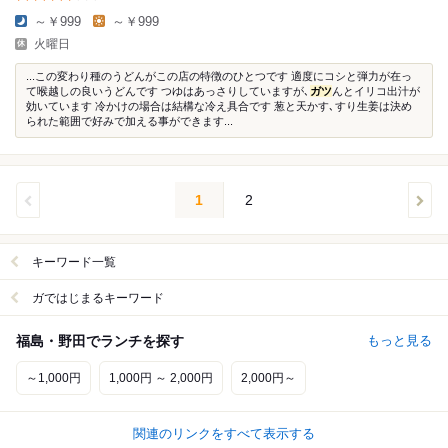
～￥999
～￥999
火曜日
...この変わり種のうどんがこの店の特徴のひとつです 適度にコシと弾力が在っ
て喉越しの良いうどんです つゆはあっさりしていますが､
ガツ
んとイリコ出汁が
効いています 冷かけの場合は結構な冷え具合です 葱と天かす､すり生姜は決め
られた範囲で好みで加える事ができます...
1
2
キーワード一覧
ガではじまるキーワード
福島・野田でランチを探す
もっと見る
～1,000円
1,000円 ～ 2,000円
2,000円～
関連のリンクをすべて表示する