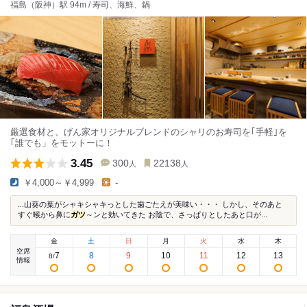
福島（阪神）駅 94m / 寿司、海鮮、鍋
厳選食材と、げん家オリジナルブレンドのシャリのお寿司を｢手軽｣を
｢誰でも」をモットーに！
3.45
300
22138
人
人
￥4,000～￥4,999
-
...山葵の葉がシャキシャキっとした歯ごたえが美味い・・・ しかし、そのあと
すぐ喉から鼻に
ガツ
～ンと効いてきた お陰で、さっぱりとしたあと口が...
金
土
日
月
火
水
木
空席
7
8
9
10
11
12
13
8
/
情報