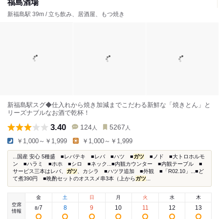
福島酒場
新福島駅 39m / 立ち飲み、居酒屋、もつ焼き
新福島駅スグ◆仕入れから焼き加減までこだわる新鮮な「焼きとん」と
リーズナブルなお酒で乾杯！
3.40
124
5267
人
人
￥1,000～￥1,999
￥1,000～￥1,999
...国産 安心 5種盛 ■レバテキ ■レバ ■ハツ ■
ガツ
■ノド ■大トロホルモ
ン ■ハラミ ■ホホ ■シロ ■ネック...■内観カウンター ■内観テーブル ■
サービス三本はレバ、
ガツ
、カシラ ■ハツヲ追加 ■外観 ■「R02.10」...■ど
て煮390円 ■晩酌セットのオススメ串3本（上から
ガツ
...
金
土
日
月
火
水
木
空席
7
8
9
10
11
12
13
8
/
情報