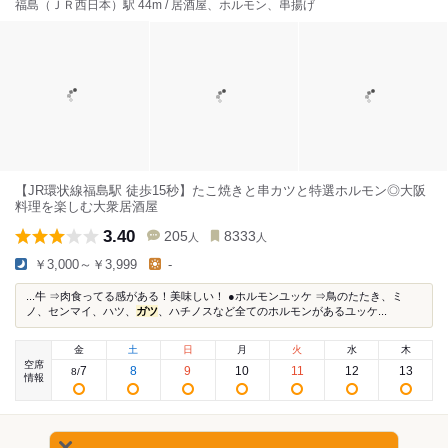
福島（ＪＲ西日本）駅 44m / 居酒屋、ホルモン、串揚げ
【JR環状線福島駅 徒歩15秒】たこ焼きと串カツと特選ホルモン◎大阪
料理を楽しむ大衆居酒屋
3.40
205
8333
人
人
￥3,000～￥3,999
-
...牛 ⇒肉食ってる感がある！美味しい！ ●ホルモンユッケ ⇒鳥のたたき、ミ
ノ、センマイ、ハツ、
ガツ
、ハチノスなど全てのホルモンがあるユッケ...
金
土
日
月
火
水
木
空席
7
8
9
10
11
12
13
8
/
情報