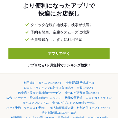
より便利になったアプリで
快適にお店探し
クイックな現在地検索。検索が快適に
予約も簡単。空席をスムーズに検索
会員登録なし。すぐに利用開始
アプリで開く
アプリなら1ヶ月無料でランキング検索！
利用規約
食べログについて
携帯電話番号認証とは
口コミ・ランキングに対する取り組み
点数について
飲食店・飲食企業様向けサービス
食べログ店舗会員について
広告（メーカー・団体様等向け）について
機能改善要望
口コミガイドライン
食べログプレミアム
食べログプレミアム無料クーポン
ネット予約（リクエスト予約）
個人情報保護方針
外部送信（オプトアウト）
特定商取引法に基づく表記
推奨環境
ヘルプ・お問い合わせ
採用情報
企業情報
キーワード一覧