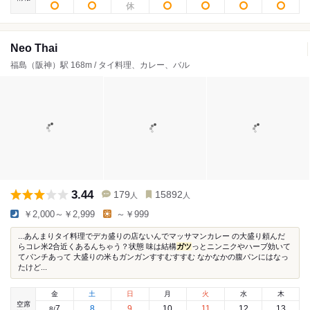
Neo Thai
福島（阪神）駅 168m / タイ料理、カレー、バル
3.44
179
15892
人
人
￥2,000～￥2,999
～￥999
...あんまりタイ料理でデカ盛りの店ないんでマッサマンカレー の大盛り頼んだ
らコレ米2合近くあるんちゃう？状態 味は結構
ガツ
っとニンニクやハーブ効いて
てパンチあって 大盛りの米もガンガンすすむすすむ なかなかの腹パンにはなっ
たけど...
金
土
日
月
火
水
木
空席
7
8
9
10
11
12
13
8
/