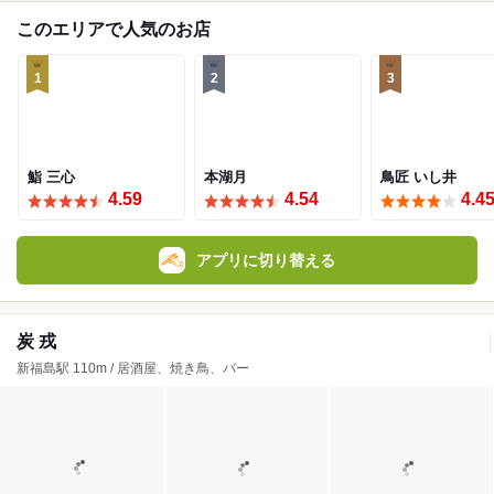
このエリアで人気のお店
1
2
3
鮨 三心
本湖月
鳥匠 いし井
4.59
4.54
4.4
アプリに切り替える
炭 戎
新福島駅 110m / 居酒屋、焼き鳥、バー