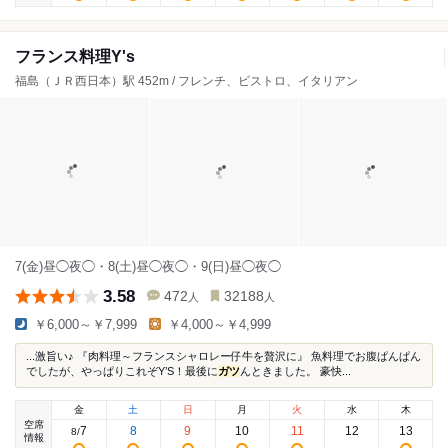
フランス料理Y's
福島（ＪＲ西日本）駅 452m / フレンチ、ビストロ、イタリアン
7(金)昼◯夜◯・8(土)昼◯夜◯・9(日)昼◯夜◯
3.58
472
32188
人
人
￥6,000～￥7,999
￥4,000～￥4,999
...激旨い♪ 『肉料理～フランスシャロレー仔牛を贅沢に』 魚料理でお腹ぱんぱん
でしたが、やっぱりこれぞY’S！最後に
ガツ
んときました。 豪快...
金
土
日
月
火
水
木
空席
7
8
9
10
11
12
13
8
/
情報