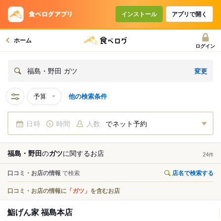
インストール
アプリで開く
ホーム
ログイン
変更
福島・野田 ガツ
予算
他の検索条件
日時
時間
人数
でネット予約
福島・野田
の
ガツ
に関する
お店
24
件
口コミ・お店の情報
で検索
店名で検索する
口コミ・お店の情報に
「ガツ」
を含むお店
鮨げん家 福島本店