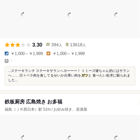
3.30
394
13618
人
人
￥1,000～￥1,999
￥1,000～￥1,999
-
...ステーキランチ ステーキサランへヨーーー！ トミーズ健ちゃん的にはサラン
へ…… 日々ペラ肉を食してるせいか分厚い肉を
ガツ
と 食べたい欲求に駆られま
した...
鉄板厨房 広島焼き お多福
福島（ＪＲ西日本）駅 52m / お好み焼き、居酒屋