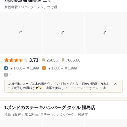
烈志笑魚油 麺香房 三く
新福島駅 151m / ラーメン、つけ麺
3.73
2605
76863
人
人
￥1,000～￥1,999
￥1,000～￥1,999
-
...つけ麺のスープは木の蓋が付いていて熱々でんな～細かい配慮～うれし～ ス
ープ煮干しの風味が
ガツ
！ 濃厚で美味しい。チャーシューがコロっ 濃...
1ポンドのステーキハンバーグ タケル 福島店
福島（阪神）駅 104m / ステーキ、ハンバーグ、居酒屋