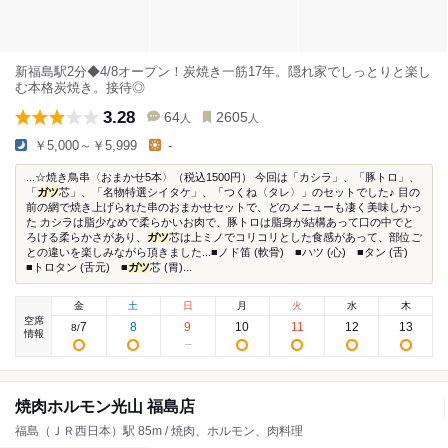
新福島駅2分◆4/8オープン！炭焼き一筋17年。隠れ家でしっとりと楽し
む本格炭焼き。接待◎
3.28
64
2605
人
人
￥5,000～￥5,999
-
...☆焼き鳥串〈おまかせ5本〉（税込1500円） 今回は「カシラ」、「豚トロ」、
「
ガツ
芯」、「名物特選シイタケ」、「つくね〈タレ〉」のセットでした♪ 目の
前の網で焼き上げられた串のおまかせセットで、どのメニューも凄く美味しかっ
た カシラは脂少なめで柔らかいお肉で、豚トロは脂身が結構あって口の中でと
ろける柔らかさがあり、
ガツ
芯は上ミノでコリコリとした食感があって、部位ご
との違いを楽しみながら頂きました...■ノド笛 (軟骨) ■ハツ (心) ■タン (舌)
■トロタン (舌元) ■
ガツ
芯 (胃)...
金
土
日
月
火
水
木
空席
7
8
9
10
11
12
13
8
/
情報
焼肉ホルモン光山 福島店
福島（ＪＲ西日本）駅 85m / 焼肉、ホルモン、肉料理