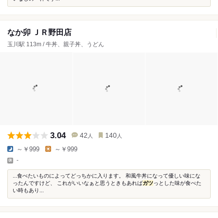
なか卯 ＪＲ野田店
玉川駅 113m / 牛丼、親子丼、うどん
3.04
42
140
人
人
～￥999
～￥999
-
...食べたいものによってどっちかに入ります。 和風牛丼になって優しい味にな
ったんですけど、 これがいいなぁと思うときもあれば
ガツ
っとした味が食べた
い時もあり...