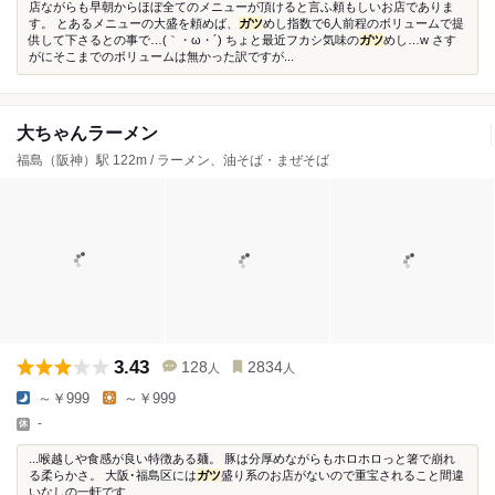
店ながらも早朝からほぼ全てのメニューが頂けると言ふ頼もしいお店でありま
す。 とあるメニューの大盛を頼めば、
ガツ
めし指数で6人前程のボリュームで提
供して下さるとの事で…(｀・ω・´) ちょと最近フカシ気味の
ガツ
めし…w さす
がにそこまでのボリュームは無かった訳ですが...
大ちゃんラーメン
福島（阪神）駅 122m / ラーメン、油そば・まぜそば
3.43
128
2834
人
人
～￥999
～￥999
-
...喉越しや食感が良い特徴ある麺。 豚は分厚めながらもホロホロっと箸で崩れ
る柔らかさ。 大阪･福島区には
ガツ
盛り系のお店がないので重宝されること間違
いなしの一軒です...