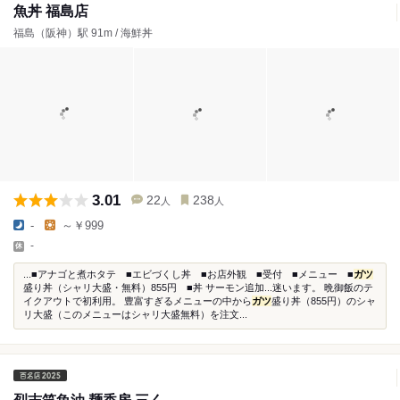
魚丼 福島店
福島（阪神）駅 91m / 海鮮丼
3.01
22
238
人
人
-
～￥999
-
...■アナゴと煮ホタテ ■エビづくし丼 ■お店外観 ■受付 ■メニュー ■
ガツ
盛り丼（シャリ大盛・無料）855円 ■丼 サーモン追加...迷います。 晩御飯のテ
イクアウトで初利用。 豊富すぎるメニューの中から
ガツ
盛り丼（855円）のシャ
リ大盛（このメニューはシャリ大盛無料）を注文...