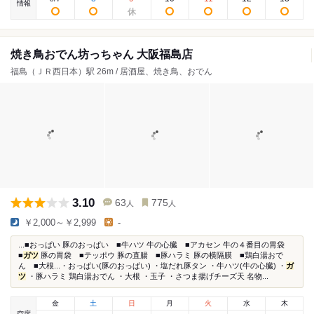
情報
焼き鳥おでん坊っちゃん 大阪福島店
福島（ＪＲ西日本）駅 26m / 居酒屋、焼き鳥、おでん
3.10
63
775
人
人
￥2,000～￥2,999
-
...■おっぱい 豚のおっぱい ■牛ハツ 牛の心臓 ■アカセン 牛の４番目の胃袋
■
ガツ
豚の胃袋 ■テッポウ 豚の直腸 ■豚ハラミ 豚の横隔膜 ■鶏白湯おで
ん ■大根...・おっぱい(豚のおっぱい) ・塩だれ豚タン ・牛ハツ(牛の心臓) ・
ガ
ツ
・豚ハラミ 鶏白湯おでん ・大根 ・玉子 ・さつま揚げチーズ天 名物...
金
土
日
月
火
水
木
空席