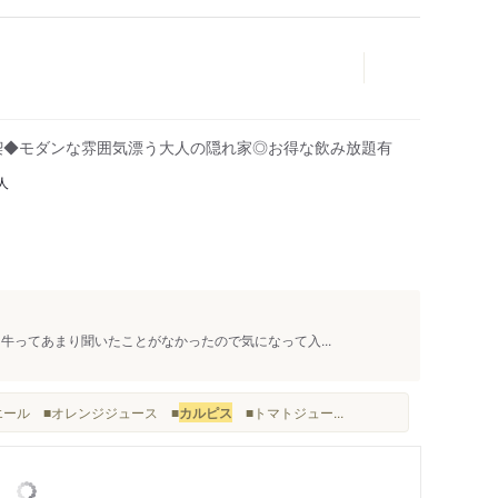
喫◆モダンな雰囲気漂う大人の隠れ家◎お得な飲み放題有
人
牛ってあまり聞いたことがなかったので気になって入...
エール ■オレンジジュース ■
カルピス
■トマトジュー...