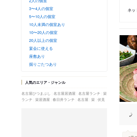
2人の個室
3〜4人の個室
ネッ
5〜10人の個室
10人未満の個室あり
10〜20人の個室
20人以上の個室
宴会に使える
座敷あり
掘りごたつあり
人気のエリア・ジャンル
名古屋ひつまぶし
名古屋居酒屋
名古屋ランチ
栄
ランチ
栄居酒屋
春日井ランチ
名古屋
栄
伏見