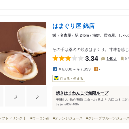
はまぐり屋 錦店
栄（名古屋）駅 245m / 海鮮、居酒屋、しゃ
その手は桑名の焼きはまぐり。甘味を感じ
3.34
人
140
8
￥6,000～￥7,999
-
貯まる・使える
焼きはまわんこで無限ループ
美味しい蛤が無限に食べれるよとの口コミに釣ら
jinna637(408)
by
■【 ソフトドリンク 】 ■ウーロン茶 ■オレンジジュース ■グレープフルーツジュー