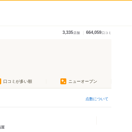
｜
3,335
664,059
店舗
口コミ
口コミが多い順
ニューオープン
点数について
酒屋