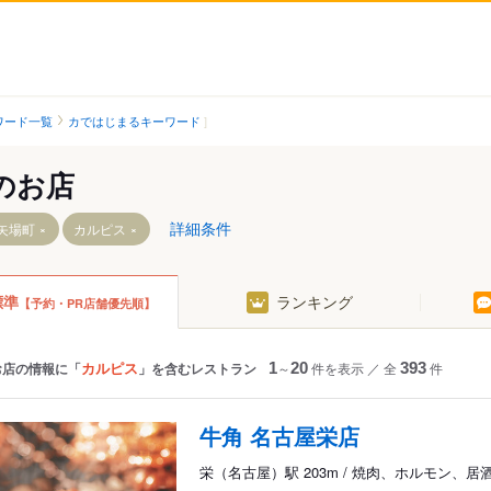
ワード一覧
カではじまるキーワード
のお店
詳細条件
矢場町
カルピス
標準
ランキング
【予約・PR店舗優先順】
古屋）
駅
カルピス
お店の情報に「
」を含むレストラン
1
～
20
件を表示
／
全
393
件
牛角 名古屋栄店
栄（名古屋）駅 203m / 焼肉、ホルモン、居