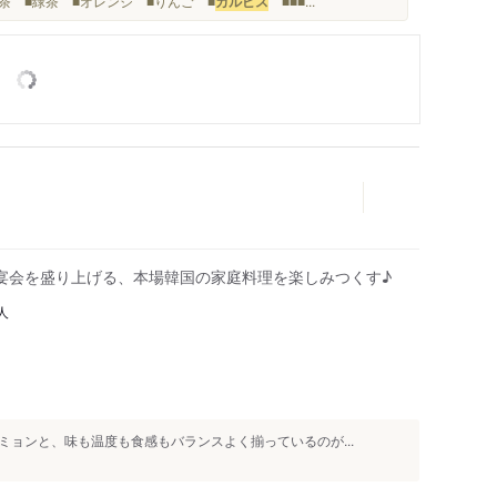
茶 ■緑茶 ■オレンジ ■りんご ■
カルピス
■■■...
宴会を盛り上げる、本場韓国の家庭料理を楽しみつくす♪
人
ョンと、味も温度も食感もバランスよく揃っているのが...