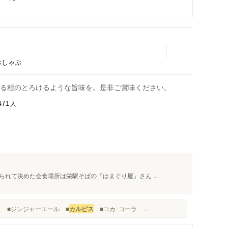
ぶしゃぶ
る程のとろけるような旨味を。是非ご賞味ください。
人
471
れて決めた会食場所は栄駅そばの『はまぐり屋』さん ...
ス ■ジンジャーエール ■
カルピス
■コカ･コーラ ...