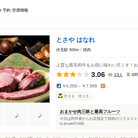
ト予約
空席情報
とさや はなれ
伏見駅 500m / 焼肉
上質な黒毛和牛をお得に味わい尽くす！お
3.06
人
13
49
￥6,000～￥7,999
-
貯まる・使える
おまかせ肉三昧と最高フルーツ
今日は同伴者からお店指定で焼肉のリクエスト笑
jinna637(408)
by