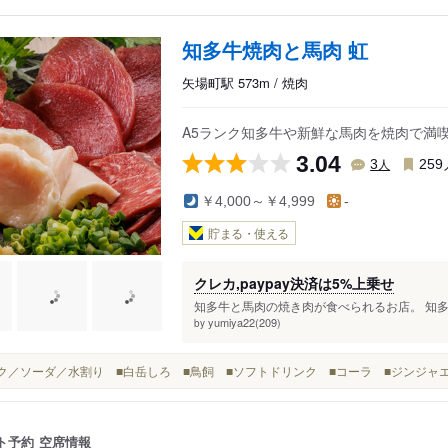
知多牛焼肉と馬肉 虹
矢場町駅 573m / 焼肉
A5ランク知多牛や新鮮な馬肉を焼肉で満
3.04
人
3
259
￥4,000～￥4,999
-
貯まる・使える
クレカ,paypay決済は5%上乗せ
知多牛と馬肉の焼き肉が食べられるお店。 知多
yumiya22(209)
by
ロック／ソーダ／水割り ■白岳しろ ■鳥飼 ■ソフトドリンク ■コーラ ■ジンジャ
ト予約
空席情報