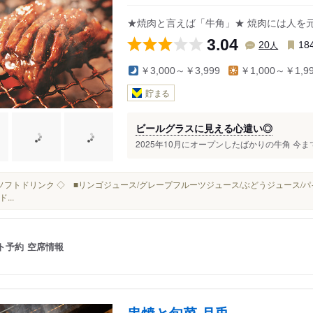
★焼肉と言えば「牛角」★ 焼肉には人を
3.04
人
20
18
￥3,000～￥3,999
￥1,000～￥1,9
貯まる
ビールグラスに見える心遣い◎
2025年10月にオープンしたばかりの牛角 今ま
■◇ ソフトドリンク ◇ ■リンゴジュース/グレープフルーツジュース/ぶどうジュース/
...
ト予約
空席情報
串焼と旬菜 月兎