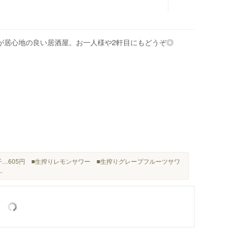
が居心地の良い居酒屋。お一人様や2軒目にもどうぞ◎
柚子…605円 ■生搾りレモンサワー ■生搾りグレープフルーツサワ
..