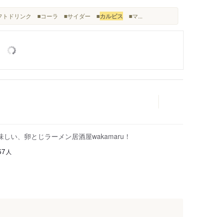
ソフトドリンク ■コーラ ■サイダー ■
カルピス
■マ...
しい、卵とじラーメン居酒屋wakamaru！
人
67