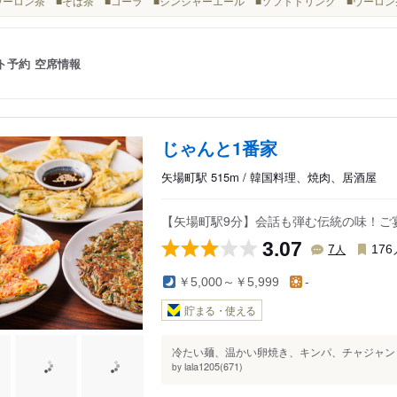
■黒ウーロン茶 ■そば茶 ■コーラ ■ジンジャーエール ■ソフトドリンク ■ウーロン
ト予約
空席情報
じゃんと1番家
矢場町駅 515m / 韓国料理、焼肉、居酒屋
【矢場町駅9分】会話も弾む伝統の味！ご
3.07
人
7
176
￥5,000～￥5,999
-
貯まる・使える
冷たい麺、温かい卵焼き、キンパ、チャジャンミ
lala1205(671)
by