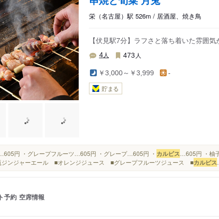
栄（名古屋）駅 526m / 居酒屋、焼き鳥
【伏見駅7分】ラフさと落ち着いた雰囲気
人
人
4
473
￥3,000～￥3,999
-
貯まる
・梅…605円 ・グレープフルーツ…605円 ・グレープ…605円 ・
カルピス
…605円 ・
.■瓶ジンジャーエール ■オレンジジュース ■グレープフルーツジュース ■
カルピス
.
ト予約
空席情報