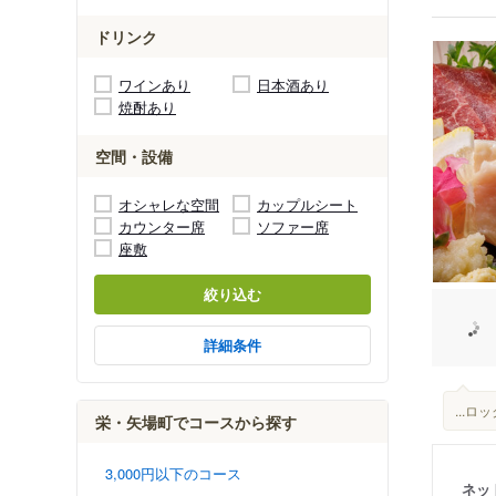
ドリンク
ワインあり
日本酒あり
焼酎あり
空間・設備
オシャレな空間
カップルシート
カウンター席
ソファー席
座敷
絞り込む
詳細条件
...
栄・矢場町でコースから探す
3,000円以下のコース
ネッ