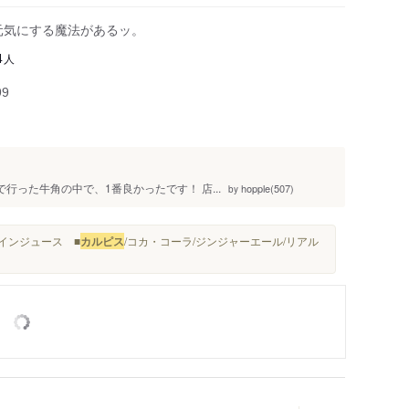
元気にする魔法があるッ。
人
4
99
で行った牛角の中で、1番良かったです！ 店...
hopple(507)
by
パインジュース ■
カルピス
/コカ・コーラ/ジンジャーエール/リアル