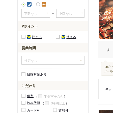
～
Vポイント
貯まる
使える
営業時間
...
ゴールド
日曜営業あり
こだわり
ネッ
個室
半個室を含む
飲み放題
3時間以上
カード可
貸切可