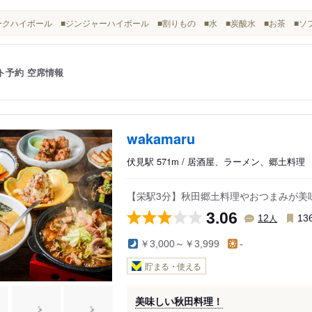
■コークハイボール ■ジンジャーハイボール ■割りもの ■水 ■炭酸水 ■お茶 ■
ト予約
空席情報
wakamaru
伏見駅 571m / 居酒屋、ラーメン、郷土料理
【栄駅3分】秋田郷土料理やおつまみが美味
3.06
人
12
13
￥3,000～￥3,999
-
貯まる・使える
美味しい秋田料理！