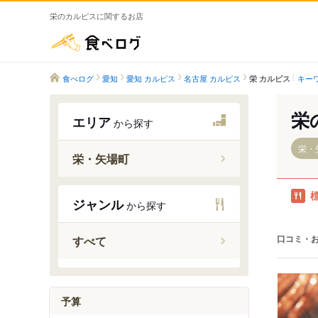
栄のカルピスに関するお店
食べログ
食べログ
愛知
愛知 カルピス
名古屋 カルピス
キー
栄 カルピス
栄
エリア
から探す
栄・
栄・矢場町
栄駅（名
ジャンル
から探す
矢場町駅
久屋大通
口コミ・
すべて
栄町駅
予算