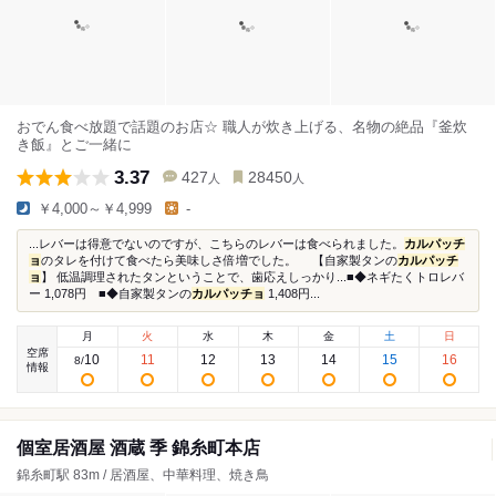
おでん食べ放題で話題のお店☆ 職人が炊き上げる、名物の絶品『釜炊
き飯』とご一緒に
3.37
427
28450
人
人
￥4,000～￥4,999
-
...レバーは得意でないのですが、こちらのレバーは食べられました。
カルパッチ
ョ
のタレを付けて食べたら美味しさ倍増でした。 【自家製タンの
カルパッチ
ョ
】 低温調理されたタンということで、歯応えしっかり...■◆ネギたくトロレバ
ー 1,078円 ■◆自家製タンの
カルパッチョ
1,408円...
月
火
水
木
金
土
日
空席
10
11
12
13
14
15
16
8
/
情報
個室居酒屋 酒蔵 季 錦糸町本店
錦糸町駅 83m / 居酒屋、中華料理、焼き鳥