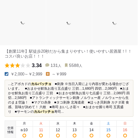
【創業11年】駅徒歩20秒だから集まりやすい！使いやすい居酒屋！! ！
コスパ良いお店！！！
3.34
131
5588
人
人
￥2,000～￥2,999
～￥999
...とアボカドの
カルパッチョ
■刺身 ※当日入荷により内容が変わる場合がござ
います。 ■おまかせ鮮魚お造り五点盛り 三切…1,680円 四切…2,080円 ■おま
かせ鮮魚お造り三点盛り 三切 ■おまかせ鮮魚お造り七点盛り 三切…2,080円 四
切…2,580円 ■アトランティックサーモン刺身 ノルウェー産 ノルウェーから生
のまま空論！ ■マグロ赤身 ■タコ刺身 北海道産 ■ほっき貝刺身 カナダ産 食
感、旨味が決めて！ 六枚 ■寿司 おいしさ彩々 ■おまかせ握り寿司 五貫盛
り ■サーモンの
カルパッチョ
寿司...
月
火
水
木
金
土
日
空席
10
11
12
13
14
15
16
8
/
情報