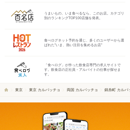
うまいもの、いま食べるなら、このお店。カテゴリ
別のランキングTOP100店舗を発表。
食べログネット予約を通じ、多くのユーザーから選
ばれた"いま、熱い注目を集めるお店"
「食べログ」が作った飲食店専門の求人サイトで
す。飲食店の正社員・アルバイトの仕事が探せま
す。
東京
東京 カルパッチョ
両国 カルパッチョ
錦糸町 カルパ