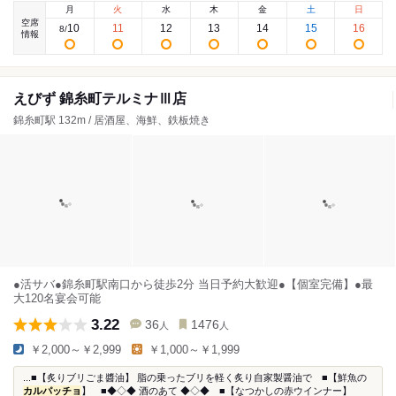
月
火
水
木
金
土
日
空席
10
11
12
13
14
15
16
8
/
情報
えびず 錦糸町テルミナⅢ店
錦糸町駅 132m / 居酒屋、海鮮、鉄板焼き
●活サバ●錦糸町駅南口から徒歩2分 当日予約大歓迎●【個室完備】●最
大120名宴会可能
3.22
36
1476
人
人
￥2,000～￥2,999
￥1,000～￥1,999
...■【炙りブリごま醬油】 脂の乗ったブリを軽く炙り自家製醤油で ■【鮮魚の
カルパッチョ
】 ■◆◇◆ 酒のあて ◆◇◆ ■【なつかしの赤ウインナー】