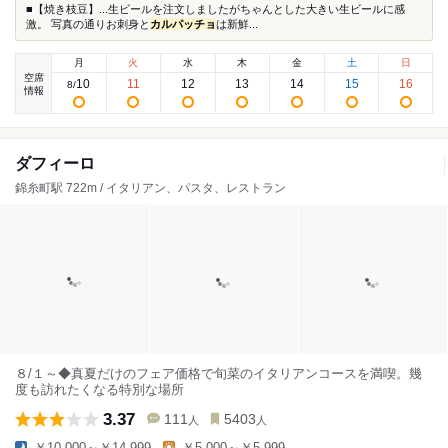
■【焼き枝豆】...生ビールを注文しましたがちゃんとした大きい生ビールに感
激。 写真の通りお刺身と
カルパッチョ
は新鮮...
月
火
水
木
金
土
日
空席
10
11
12
13
14
15
16
8
/
情報
ダフィーロ
錦糸町駅 722m / イタリアン、パスタ、レストラン
８/１～◆真夏だけのフェア価格で旬菜のイタリアンコースを満喫。幾
度も訪れたくなる特別な場所
3.37
111
5403
人
人
￥10,000～￥14,999
￥5,000～￥5,999