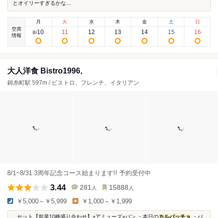
とオイリーすぎるかな...
月
火
水
木
金
土
日
空席
10
11
12
13
14
15
16
8
/
情報
大人洋食 Bistro1996,
錦糸町駅 597m / ビストロ、フレンチ、イタリアン
8/1~8/31 3周年記念コース始まります!! 予約受付中
3.44
281
15888
人
人
￥5,000～￥5,999
￥1,000～￥1,999
...セット【前菜10種盛り合わせ】+アミューズ+パン ・本日の
カルパッチョ
​・パ