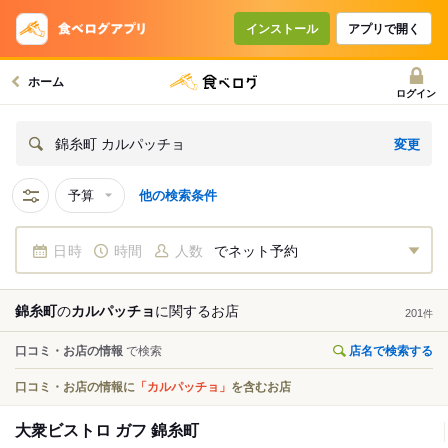
インストール
アプリで開く
ホーム
ログイン
変更
錦糸町 カルパッチョ
予算
他の検索条件
日時
時間
人数
でネット予約
錦糸町
の
カルパッチョ
に関する
お店
201
件
口コミ・お店の情報
で検索
店名で検索する
口コミ・お店の情報に
「カルパッチョ」
を含むお店
大衆ビストロ ガフ 錦糸町