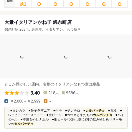
情報
1
残
大衆イタリアンかね子 錦糸町店
錦糸町駅 203m / 居酒屋、イタリアン、もつ焼き
どこか懐かしい店内。名物のイタリアンなもつ煮は絶品！
3.40
218
9686
人
人
￥2,000～￥2,999
-
...■タレカツ ■餃子ラザニア ■生中 ■チンチロ ■
カルパッチョ
■看板 ■
ハッピーアワーメニュー ■生ビール ■カツオとすだちの
カルパッチョ
■ハイ
ボール ■洋風もやしナムル ■生ビール480円...更に2杯の飲み物と炙りサーモ
ンの
カルパッチョ
...