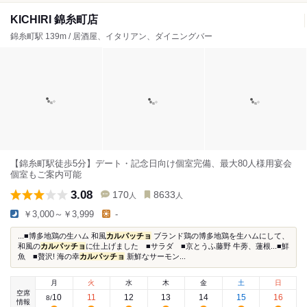
KICHIRI 錦糸町店
錦糸町駅 139m / 居酒屋、イタリアン、ダイニングバー
【錦糸町駅徒歩5分】デート・記念日向け個室完備、最大80人様用宴会
個室もご案内可能
3.08
170
8633
人
人
￥3,000～￥3,999
-
...■博多地鶏の生ハム 和風
カルパッチョ
ブランド鶏の博多地鶏を生ハムにして、
和風の
カルパッチョ
に仕上げました ■サラダ ■京とうふ藤野 牛蒡、蓮根...■鮮
魚 ■贅沢! 海の幸
カルパッチョ
新鮮なサーモン...
月
火
水
木
金
土
日
空席
10
11
12
13
14
15
16
8
/
情報