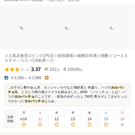
☆人気店食堂ロビンの2号店☆炭焼酒場☆銘柄日本酒☆焼酎☆コース５
５００～コスパ◎8名席～◎
3.37
232
10509
人
人
￥3,000～￥3,999
-
...白子ポン酢やあん肝、カンジャンセウなど海鮮系と 串盛り、ハツの
カルパッ
チョ
風、とろとろ卵の漬けイクラを頼みました...¥590 「ハツッチョ」とは！ ハ
ツの
カルパッチョ
のことです...・鮮魚のゆずっちょ 790円 青ネギとごまがたっぷ
りかかった
カルパッチョ
ならぬ...
月
火
水
木
金
土
日
空席
10
11
12
13
14
15
16
8
/
情報