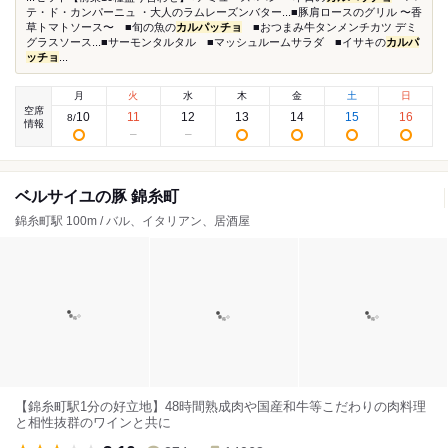
テ・ド・カンパーニュ ・大人のラムレーズンバター...■豚肩ロースのグリル 〜香
草トマトソース〜 ■旬の魚の
カルパッチョ
■おつまみ牛タンメンチカツ デミ
グラスソース...■サーモンタルタル ■マッシュルームサラダ ■イサキの
カルパ
ッチョ
...
月
火
水
木
金
土
日
空席
10
11
12
13
14
15
16
8
/
情報
ベルサイユの豚 錦糸町
錦糸町駅 100m / バル、イタリアン、居酒屋
【錦糸町駅1分の好立地】48時間熟成肉や国産和牛等こだわりの肉料理
と相性抜群のワインと共に