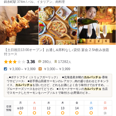
錦糸町駅 374m / バル、イタリアン、肉料理
【土日祝日13:00オープン】お通し&席料なし♪貸切.宴会.2.5h飲み放題
付コース
3.36
280
17282
人
人
￥3,000～￥3,999
￥3,000～￥3,999
...■ポテトフライ（トリュフガーリック） ■北海道産水蛸の
カルパッチョ
-香味
ワサビソース- ■岩手県山田産サーモンのレアカツ...肉の盛り合わせとチキンラ
イス、
カルパッチョ
を頂いたけど、どれもお酒によく合う味付けでおすすめ。...
ブルーチーズソースをかけてどうぞ♪ ■スモークサーモンの
カルパッチョ
当店
でスモークしたサーモンをハーブソルトで味付け♪お野菜のビネ...
月
火
水
木
金
土
日
空席
10
11
12
13
14
15
16
8
/
情報