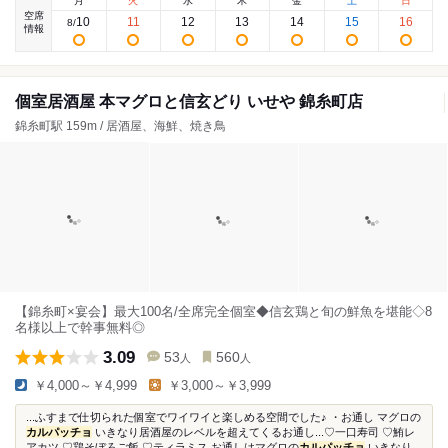
月
火
水
木
金
土
日
空席
10
11
12
13
14
15
16
8
/
情報
個室居酒屋 本マグロと信玄どり いせや 錦糸町店
錦糸町駅 159m / 居酒屋、海鮮、焼き鳥
【錦糸町×宴会】最大100名/全席完全個室◆信玄鶏と旬の鮮魚を堪能◇8
名様以上で幹事無料◎
3.09
53
560
人
人
￥4,000～￥4,999
￥3,000～￥3,999
...ふすまで仕切られた個室でワイワイと楽しめる空間でした♪ ・お通し マグロの
カルパッチョ
いきなり居酒屋のレベルを超えてくるお通し...♡一口寿司 ♡鮪レ
アカツ ♡鶏そぼろご飯 ♡ティラミス お通しはマグロの
カルパッチョ
いきなり