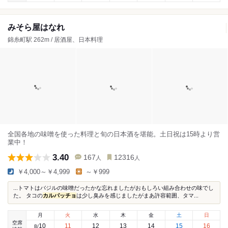
みそら屋はなれ
錦糸町駅 262m / 居酒屋、日本料理
全国各地の味噌を使った料理と旬の日本酒を堪能。土日祝は15時より営
業中！
3.40
167
12316
人
人
￥4,000～￥4,999
～￥999
...トマトはバジルの味噌だったかな忘れましたがおもしろい組み合わせの味でし
た。 タコの
カルパッチョ
は少し臭みを感じましたがまあ許容範囲、タマ...
月
火
水
木
金
土
日
空席
10
11
12
13
14
15
16
8
/