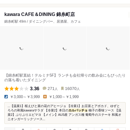
kawara CAFE＆DINING 錦糸町店
錦糸町駅 49m / ダイニングバー、居酒屋、カフェ
【錦糸町駅直結！テルミナ5F】ランチも会社帰りの飲み会にもぴったり
の落ち着いたダイニング
3.36
271
16070
人
人
￥3,000～￥3,999
￥1,000～￥1,999
...【温菜1】桜えびと菜の花のアヒージョ 【冷菜1】お豆富とアボカド、ゆずと
ろろの和風kawaraサラダ 【冷菜2】本日の
カルパッチョ
柚子の香味ソース 【温
菜2】ぷりぷりエビマヨ 【メイン】AUS産 アンガス種 葡萄牛のステーキ 和風オ
ニオンガーリックソース...