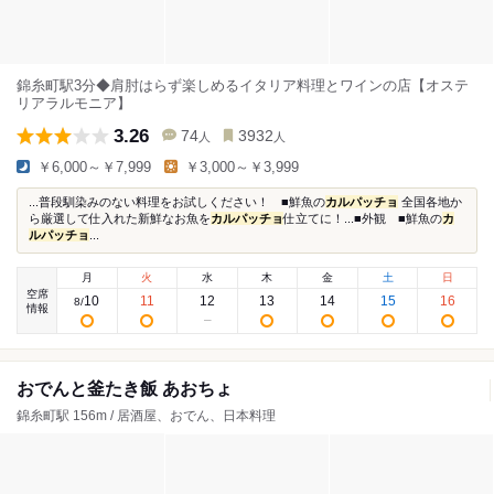
錦糸町駅3分◆肩肘はらず楽しめるイタリア料理とワインの店【オステ
リアラルモニア】
3.26
74
3932
人
人
￥6,000～￥7,999
￥3,000～￥3,999
...普段馴染みのない料理をお試しください！ ■鮮魚の
カルパッチョ
全国各地か
ら厳選して仕入れた新鮮なお魚を
カルパッチョ
仕立てに！...■外観 ■鮮魚の
カ
ルパッチョ
...
月
火
水
木
金
土
日
空席
10
11
12
13
14
15
16
8
/
情報
おでんと釜たき飯 あおちょ
錦糸町駅 156m / 居酒屋、おでん、日本料理