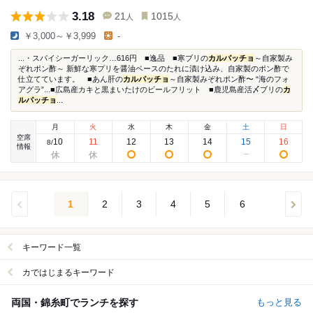
3.18
21
1015
人
人
￥3,000～￥3,999
-
...・スパイシーガーリック…616円 ■逸品 ■寒ブリの
カルパッチョ
～自家製み
ぞれポン酢～ 新鮮な寒プリを醤油ベースのたれに漬け込み、自家製のポン酢で
仕立てています。 ■あん肝の
カルパッチョ
～自家製みぞれポン酢〜 “海のフォ
アグラ”...■広島産カキと黒まいたけのビールフリット ■鹿児島産活〆ブリの
カ
ルパッチョ
...
月
火
水
木
金
土
日
空席
10
11
12
13
14
15
16
8
/
情報
1
2
3
4
5
6
キーワード一覧
カではじまるキーワード
両国・錦糸町でランチを探す
もっと見る