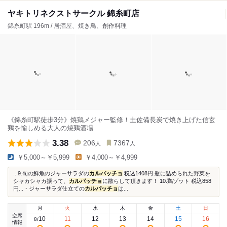
ヤキトリネクストサークル 錦糸町店
錦糸町駅 196m / 居酒屋、焼き鳥、創作料理
《錦糸町駅徒歩3分》焼鶏メジャー監修！土佐備長炭で焼き上げた信玄
鶏を愉しめる大人の焼鶏酒場
3.38
206
7367
人
人
￥5,000～￥5,999
￥4,000～￥4,999
...9.旬の鮮魚のジャーサラダの
カルパッチョ
税込1408円 瓶に詰められた野菜を
シャカシャカ振って、
カルパッチョ
に散らして頂きます！ 10.鶏ゾット 税込858
円...・ジャーサラダ仕立ての
カルパッチョ
は...
月
火
水
木
金
土
日
空席
10
11
12
13
14
15
16
8
/
情報