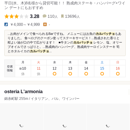
平日(水、木)8名様から貸切可能！！ 熟成肉ステーキ・ハンバーグ×ワイ
ン デートにもおすすめ
3.28
110
13696
人
人
￥4,000～￥4,999
-
...お肉がメインで食べられるBarですね。 メニューにはお魚の
カルパッチョ
もあ
りました。 食べログのクーポン使ってステーキサービス！...熟成された香りと
程よい油が口の中で広がります！ ■牛タンの
カルパッチョ
レモン、塩、オリー
ブオイルでさっぱりと。...熟成肉のハンバーグ、熟成肉サーロインステーキ 筍
とホタルイカの
カルパッチョ
...
月
火
水
木
金
土
日
空席
10
11
12
13
14
15
16
8
/
情報
osteria L'armonia
錦糸町駅 255m / イタリアン、バル、ワインバー