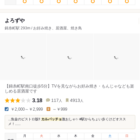
よろずや
錦糸町駅 293m / お好み焼き、居酒屋、焼き鳥
【錦糸町駅南口徒歩5分】TVを見ながらお好み焼き・もんじゃなども楽
しめる居酒屋です
3.18
117
4913
人
人
￥2,000～￥2,999
～￥999
...魚金のビストロ版‼️
カルパッチョ
激おしゃ✨ #駅からちょい歩くけどオスス
メ！......
月
火
水
木
金
土
日