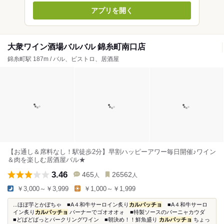
アプリを開く
大衆ワイン酒場バルバル 錦糸町南口店
錦糸町駅 187m / バル、ビストロ、居酒屋
【お通し＆席料なし！駅徒歩2分】早割ハッピーアワー毎日開催♪ワイン
＆肉を楽しむ居酒屋バル★
3.46
465
26562
人
人
￥3,000～￥3,999
￥1,000～￥1,999
...ほぼ芋とかぼちゃ ■A４和牛サーロイン炙り
カルパッチョ
■A４和牛サーロ
イン炙り
カルパッチョ
バーナーでゴオオオォ ■特製ソースのバーニャカウダ
■どばどばっとパークリングワイン ■朝決め！！鮮魚盛り
カルパッチョ
ちょっ