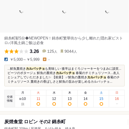
錦糸町駅5分◆NEWOPEN！錦糸町繁華街から少し離れた隠れ家ビスト
ロ♪洋風土鍋ご飯は必食
3.26
125
9044
人
人
￥5,000～￥5,999
-
...鮮魚藁焼き
カルパッチョ
も美味しい 後半はまぐろジャーキーをつまみに談笑...
ビーツのポタージュ 鮮魚の藁焼き
カルパッチョ
春菊のチミチュリソース...友人
とシェアしていただきました✨️ 【前菜】 ✅鮮魚の藁焼き
カルパッチョ
春菊のチ
ミチュリソース 藁焼きの香ばしさと鮮魚の旨みが楽しめるカルパッチョ...
月
火
水
木
金
土
日
空席
10
11
12
13
14
15
16
8
/
情報
炭焼食堂 ロビン その2 錦糸町
錦糸町駅 209m / 居酒屋、ろばた焼き、焼き鳥