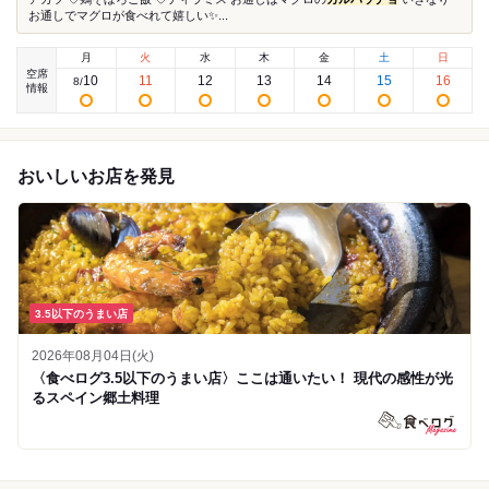
お通しでマグロが食べれて嬉しい✨...
月
火
水
木
金
土
日
空席
10
11
12
13
14
15
16
8
/
情報
おいしいお店を発見
3.5以下のうまい店
2026年08月04日(火)
〈食べログ3.5以下のうまい店〉ここは通いたい！ 現代の感性が光
るスペイン郷土料理