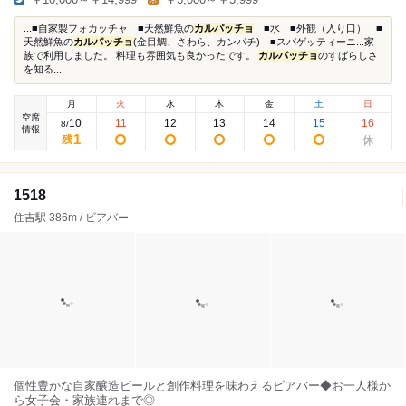
...■自家製フォカッチャ ■天然鮮魚の
カルパッチョ
■水 ■外観（入り口） ■
天然鮮魚の
カルパッチョ
(金目鯛、さわら、カンパチ) ■スパゲッティーニ...家
族で利用しました。 料理も雰囲気も良かったです。
カルパッチョ
のすばらしさ
を知る...
月
火
水
木
金
土
日
空席
10
11
12
13
14
15
16
8
/
情報
1
残
1518
住吉駅 386m / ビアバー
個性豊かな自家醸造ビールと創作料理を味わえるビアバー◆お一人様か
ら女子会・家族連れまで◎