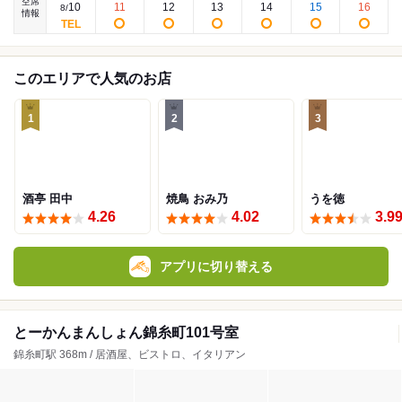
空席
10
11
12
13
14
15
16
8
/
情報
このエリアで人気のお店
1
2
3
酒亭 田中
焼鳥 おみ乃
うを徳
4.26
4.02
3.9
アプリに切り替える
とーかんまんしょん錦糸町101号室
錦糸町駅 368m / 居酒屋、ビストロ、イタリアン