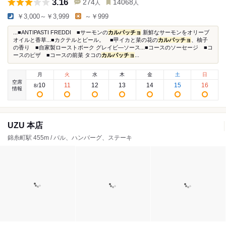
3.16
274
14068
人
人
￥3,000～￥3,999
～￥999
...■ANTIPASTI FREDDI ■サーモンの
カルパッチョ
新鮮なサーモンをオリーブ
オイルと香草...■カクテルとビール。 ■甲イカと菜の花の
カルパッチョ
、柚子
の香り ■自家製ローストポーク グレイビ―ソース...■コースのソーセージ ■コ
ースのピザ ■コースの前菜 タコの
カルパッチョ
...
月
火
水
木
金
土
日
空席
10
11
12
13
14
15
16
8
/
情報
UZU 本店
錦糸町駅 455m / バル、ハンバーグ、ステーキ