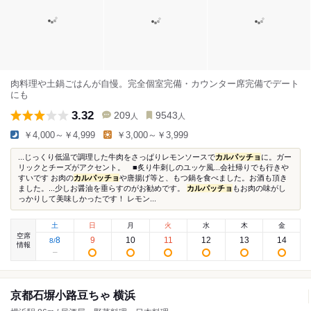
肉料理や土鍋ごはんが自慢。完全個室完備・カウンター席完備でデート
にも
3.32
209
9543
人
人
￥4,000～￥4,999
￥3,000～￥3,999
...じっくり低温で調理した牛肉をさっぱりレモンソースで
カルパッチョ
に。ガー
リックとチーズがアクセント。 ■炙り牛刺しのユッケ風...会社帰りでも行きや
すいです お肉の
カルパッチョ
や唐揚げ等と、もつ鍋を食べました。お酒も頂き
ました。...少しお醤油を垂らすのがお勧めです。
カルパッチョ
もお肉の味がし
っかりして美味しかったです！ レモン...
土
日
月
火
水
木
金
空席
8
9
10
11
12
13
14
8
/
情報
京都石塀小路豆ちゃ 横浜