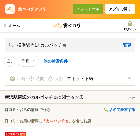
インストール
アプリで開く
ホーム
ログイン
変更
横浜駅周辺 カルパッチョ
予算
他の検索条件
日時
時間
人数
でネット予約
横浜駅周辺
の
カルパッチョ
に関する
お店
220
件
口コミ・お店の情報
で検索
店名で検索する
口コミ・お店の情報に
「カルパッチョ」
を含むお店