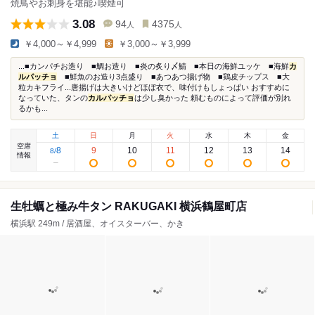
焼鳥やお刺身を堪能♪喫煙可
3.08
94
4375
人
人
￥4,000～￥4,999
￥3,000～￥3,999
...■カンパチお造り ■鯛お造り ■炎の炙り〆鯖 ■本日の海鮮ユッケ ■海鮮
カ
ルパッチョ
■鮮魚のお造り3点盛り ■あつあつ揚げ物 ■鶏皮チップス ■大
粒カキフライ...唐揚げは大きいけどほぼ衣で、味付けもしょっぱい おすすめに
なっていた、タンの
カルパッチョ
は少し臭かった 頼むものによって評価が別れ
るかも...
土
日
月
火
水
木
金
空席
8
9
10
11
12
13
14
8
/
情報
生牡蠣と極み牛タン RAKUGAKI 横浜鶴屋町店
横浜駅 249m / 居酒屋、オイスターバー、かき