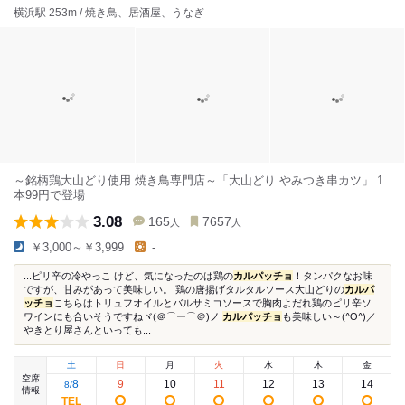
横浜駅 253m / 焼き鳥、居酒屋、うなぎ
～銘柄鶏大山どり使用 焼き鳥専門店～「大山どり やみつき串カツ」 1
本99円で登場
3.08
165
7657
人
人
￥3,000～￥3,999
-
...ピリ辛の冷やっこ けど、気になったのは鶏の
カルパッチョ
！タンパクなお味
ですが、甘みがあって美味しい。 鶏の唐揚げタルタルソース大山どりの
カルパ
ッチョ
こちらはトリュフオイルとバルサミコソースで胸肉よだれ鶏のピリ辛ソ...
ワインにも合いそうですねヾ(＠⌒ー⌒＠)ノ
カルパッチョ
も美味しい～(^O^)／
やきとり屋さんといっても...
土
日
月
火
水
木
金
空席
8
9
10
11
12
13
14
8
/
情報