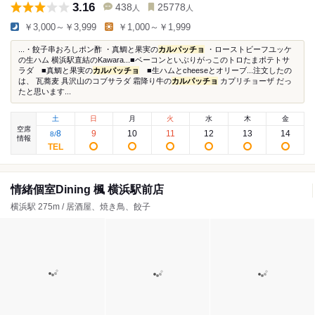
3.16
438
25778
人
人
￥3,000～￥3,999
￥1,000～￥1,999
...・餃子串おろしポン酢 ・真鯛と果実の
カルパッチョ
・ローストビーフユッケ
の生ハム 横浜駅直結のKawara...■ベーコンといぶりがっこのトロたまポテトサ
ラダ ■真鯛と果実の
カルパッチョ
■生ハムとcheeseとオリーブ...注文したの
は、 瓦蕎麦 具沢山のコブサラダ 霜降り牛の
カルパッチョ
カプリチョーザ だっ
たと思います...
土
日
月
火
水
木
金
空席
8
9
10
11
12
13
14
8
/
情報
情緒個室Dining 楓 横浜駅前店
横浜駅 275m / 居酒屋、焼き鳥、餃子