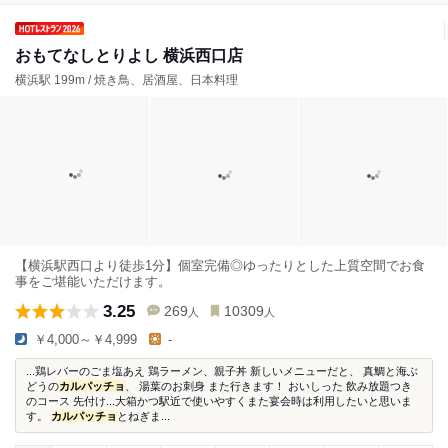
おもてなしとりよし 横浜西口店
横浜駅 199m / 焼き鳥、居酒屋、日本料理
【横浜駅西口より徒歩1分】個室完備◎ゆったりとした上質空間でお食
事をご堪能いただけます。
3.25
269
10309
人
人
￥4,000～￥4,999
-
...鶏レバーのごま塩あえ 鶏ラーメン、親子丼 新しいメニューだと、 真鯛と海ぶ
どうの
カルパッチョ
、 湯葉のお刺身 また行きます！ おいしった 飲み放題つき
のコース 先付け...大箱かつ駅近で使いやすくまた宴会時は利用したいと思いま
す。
カルパッチョ
とねぎま...