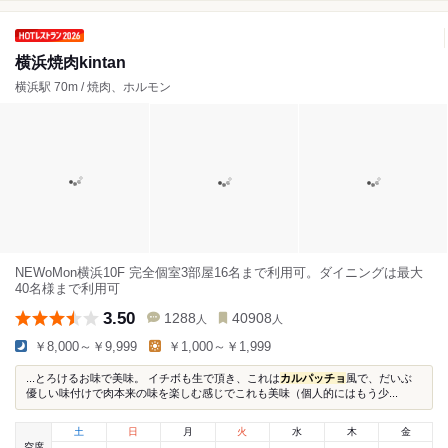
横浜焼肉kintan
横浜駅 70m / 焼肉、ホルモン
NEWoMon横浜10F 完全個室3部屋16名まで利用可。ダイニングは最大
40名様まで利用可
3.50
1288
40908
人
人
￥8,000～￥9,999
￥1,000～￥1,999
...とろけるお味で美味。 イチボも生で頂き、これは
カルパッチョ
風で、だいぶ
優しい味付けで肉本来の味を楽しむ感じでこれも美味（個人的にはもう少...
土
日
月
火
水
木
金
空席