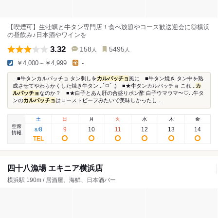
【喫煙可】生牡蠣と牛タン専門店！食べ放題やコース歓送迎会に◎横浜
の昼飲み♪日本酒やワインを
3.32
158
5495
人
人
￥4,000～￥4,999
-
...■牛タンカルパッチョ タン刺しを
カルパッチョ
風に ■牛タン焼き タン中を熟
成させてやわらかくした焼き牛タン...´ㅁ` ;) ■★牛タンカルパッチョ これ...
カ
ルパッチョ
なのか？ ■★白子とあん肝の合盛りポン酢 白子ウマウマ〜♡...牛タ
ンの
カルパッチョ
はローストビーフみたいで美味しかったし...
土
日
月
火
水
木
金
空席
8
9
10
11
12
13
14
8
/
情報
四十八漁場 エキニア横浜店
横浜駅 190m / 居酒屋、海鮮、日本酒バー