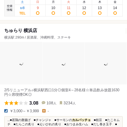
土
日
月
火
水
木
金
空席
8
9
10
11
12
13
14
8
/
情報
ちゅらり 横浜店
横浜駅 290m / 居酒屋、沖縄料理、ステーキ
2/5リニューアル♪横浜駅西口1分◎個室4～28名様☆単品飲み放題1630
円☆席喫煙OK◎
3.08
108
3234
人
人
￥3,000～￥3,999
-
...■若鶏の唐揚げ ■チャンジャ ■サーモンの
カルパッチョ
■枝豆 ■たこキム
チ ■たらこの炙り ■えいひれの炙り ■おつまみ生ハム ■だし巻き玉子 ■