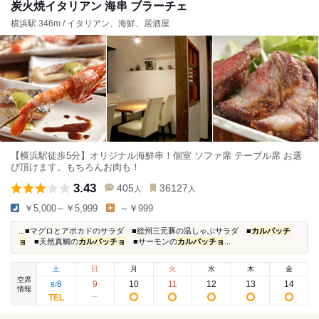
炭火焼イタリアン 海串 ブラーチェ
横浜駅 346m / イタリアン、海鮮、居酒屋
【横浜駅徒歩5分】オリジナル海鮮串！個室 ソファ席 テーブル席 お選
び頂けます。もちろんお肉も！
3.43
405
36127
人
人
￥5,000～￥5,999
～￥999
...■マグロとアボカドのサラダ ■総州三元豚の温しゃぶサラダ ■
カルパッチ
ョ
■天然真鯛の
カルパッチョ
■サーモンの
カルパッチョ
...
土
日
月
火
水
木
金
空席
8
9
10
11
12
13
14
8
/
情報