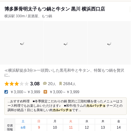
博多豚骨明太子もつ鍋と牛タン 黒川 横浜西口店
横浜駅 330m / 居酒屋、もつ鍋
≪横浜駅徒歩3分≫一頭買いした黒毛和牛と牛タン、特製もつ鍋を贅沢
に。
3.08
20
2684
人
人
￥3,000～￥3,999
￥3,000～￥3,999
...おすすめ料理 ■冬季限定こだわりの鍋 贅沢に三陸牡蠣を使ったメニューはコ
ース料理でもお楽しみいただけます♪ ■和牛/生ラムの
カルパッチョ
チーズとの
調和が絶品！目にも美味しい肉
カルパッチョ
です...
土
日
月
火
水
木
金
空席
8
9
10
11
12
13
14
8
/
情報