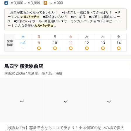
￥3,000～￥3,999
～￥999
...お肉が柔らかくなっておいしい！ ■レタスと一緒に食べてさっぱり！ ■サ
ーモンの
カルパッチョ
■串焼きいろいろ ■たこ胡瓜 ■お通しは鴨肉のロー
ス ■知多のハイボール...尚更凄い✨ ▼サーモンカルパッチョ780円 やばーーー
ー！ こんな分厚い
カルパッチョ
...
土
日
月
火
水
木
金
空席
8
9
10
11
12
13
14
8
/
情報
鳥四季 横浜駅前店
横浜駅 263m / 居酒屋、焼き鳥、海鮮
【横浜駅2分】忘新年会ならココで決まり！全席個室の憩いの場で炭火