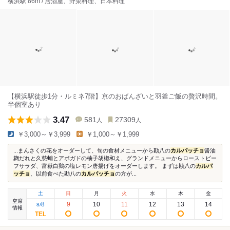
横浜駅 86m / 居酒屋、野菜料理、日本料理
【横浜駅徒歩1分・ルミネ7階】京のおばんざいと羽釜ご飯の贅沢時間。
半個室あり
3.47
581
27309
人
人
￥3,000～￥3,999
￥1,000～￥1,999
...まんさくの花をオーダーして、旬の食材メニューから勘八の
カルパッチョ
醤油
麹だれと久慈蛸とアボガドの柚子胡椒和え、グランドメニューからローストビー
フサラダ、富嶽白鶏の塩レモン唐揚げをオーダーします。 まずは勘八の
カルパ
ッチョ
、以前食べた勘八の
カルパッチョ
の方が...
土
日
月
火
水
木
金
空席
8
9
10
11
12
13
14
8
/
情報