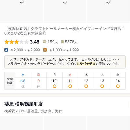
【横浜駅直結】クラフトビールメーカー横浜ベイブルーイング直営店！
0次会や2次会も大歓迎◎
3.48
159
5378
人
人
￥2,000～￥2,999
￥1,000～￥1,999
...えび、アボガド、チーズ、玉子、も入ってます。 ビールのおかわりは、ヘレ
スラガー さわやかなラガービールです。 タイの
カルパッチョ
も美味しいです...
土
日
月
火
水
木
金
空席
8
9
10
11
12
13
14
8
/
情報
葵屋 横浜鶴屋町店
横浜駅 230m / 居酒屋、焼き鳥、海鮮