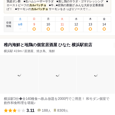
鶏皮ポン酢 ■生ハムシーザーサラダ ■蒸し鶏のサラダ・ゴマドレッシング ■
ローストビーフの
カルパッチョ
■牛...■若鶏の唐揚げ みんな大好き定番唐揚
げ！ ■サーモンの
カルパッチョ
サーモンをさっぱりソースで！...
土
日
月
火
水
木
金
空席
8
9
10
11
12
13
14
8
/
情報
稚内海鮮と地鶏の個室居酒屋 ひなた 横浜駅前店
横浜駅 419m / 居酒屋、焼き鳥、海鮮
横浜駅3分◆全140種食べ飲み放題を2000円でご用意！ 和モダン個室で
創作和食料理を堪能♪
3.11
188
8309
人
人