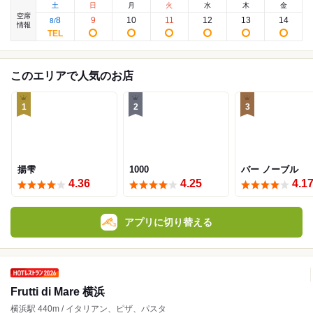
土
日
月
火
水
木
金
空席
8
9
10
11
12
13
14
8
/
情報
このエリアで人気のお店
1
2
3
揚雫
1000
バー ノーブル
4.36
4.25
4.1
アプリに切り替える
Frutti di Mare 横浜
横浜駅 440m / イタリアン、ピザ、パスタ