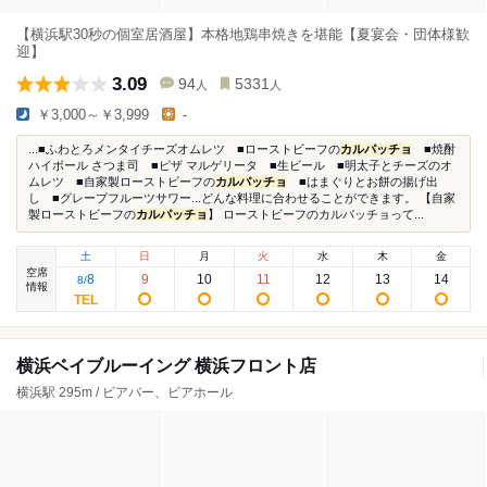
【横浜駅30秒の個室居酒屋】本格地鶏串焼きを堪能【夏宴会・団体様歓
迎】
3.09
94
5331
人
人
￥3,000～￥3,999
-
...■ふわとろメンタイチーズオムレツ ■ローストビーフの
カルパッチョ
■焼酎
ハイボール さつま司 ■ピザ マルゲリータ ■生ビール ■明太子とチーズのオ
ムレツ ■自家製ローストビーフの
カルパッチョ
■はまぐりとお餅の揚げ出
し ■グレープフルーツサワー...どんな料理に合わせることができます。 【自家
製ローストビーフの
カルパッチョ
】 ローストビーフのカルパッチョって...
土
日
月
火
水
木
金
空席
8
9
10
11
12
13
14
8
/
情報
横浜ベイブルーイング 横浜フロント店
横浜駅 295m / ビアバー、ビアホール