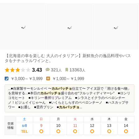
【北海道の幸を楽しむ 大人のイタリアン】新鮮魚介の逸品料理やパス
タをナチュラルワインと。
3.43
321
13363
人
人
￥3,000～￥3,999
￥1,000～￥1,999
...■自家製サーモンルイベ 〜
カルパッチョ
仕立て〜 アイヌ語で「溶ける食べ物」
を意味する...■本日の
カルパッチョ
盛り合わせ“フルッティディマーレ” ■ロンリ
コモヒート ■キリン一番搾りプレミアム ■シラスとイクラのペペロンチー
ノ！ビジュイイじゃ〜ん ■いくらとしらすのペペロンチーノ ■ハスカップサ
ワー ■お通し ■雲丹プリン ■
カルパッチョ
...
土
日
月
火
水
木
金
空席
8
9
10
11
12
13
14
8
/
情報