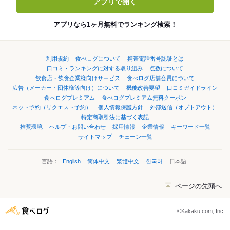
アプリで開く
アプリなら1ヶ月無料でランキング検索！
利用規約
食べログについて
携帯電話番号認証とは
口コミ・ランキングに対する取り組み
点数について
飲食店・飲食企業様向けサービス
食べログ店舗会員について
広告（メーカー・団体様等向け）について
機能改善要望
口コミガイドライン
食べログプレミアム
食べログプレミアム無料クーポン
ネット予約（リクエスト予約）
個人情報保護方針
外部送信（オプトアウト）
特定商取引法に基づく表記
推奨環境
ヘルプ・お問い合わせ
採用情報
企業情報
キーワード一覧
サイトマップ
チェーン一覧
言語：
English
简体中文
繁體中文
한국어
日本語
ページの先頭へ
©Kakaku.com, Inc.