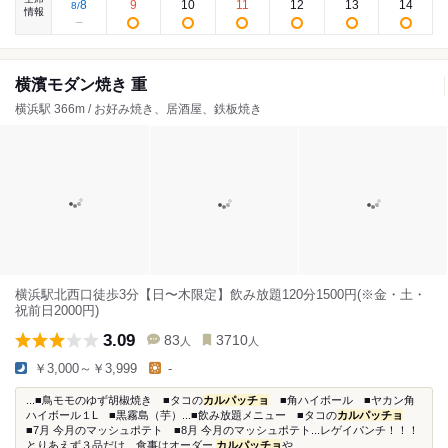
8
9
10
11
12
13
14
8
/
情報
横濱モダン焼き 重
横浜駅 366m / お好み焼き、居酒屋、鉄板焼き
横浜駅北西口徒歩3分【日〜木限定】飲み放題120分1500円(※金・土・
祝前日2000円)
3.09
83
3710
人
人
￥3,000～￥3,999
-
...■鳥モモのゆず胡椒焼き ■タコの
カルパッチョ
■角ハイボール ■ヤカン角
ハイボール１L ■黒霧島（芋）...■飲み放題メニュー ■タコの
カルパッチョ
■7月 今月のマッシュポテト ■8月 今月のマッシュポテト...レゲイパンチ！！！
とりあえず３品だけ、食事はオーダー
カルパッチョ
や...