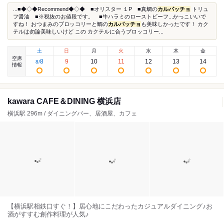
...■◆◇◆Recommend◆◇◆ ■オリスター １P ■真鯛の
カルパッチョ
トリュ
フ醤油 ■※税抜のお値段です。 ■牛ハラミのローストビーフ...かっこいいで
すね！ おつまみのブロッコリーと鯛の
カルパッチョ
も美味しかったです！ カク
テルは勿論美味しいけど この カクテルに合うブロッコリー...
土
日
月
火
水
木
金
空席
8
9
10
11
12
13
14
8
/
情報
kawara CAFE＆DINING 横浜店
横浜駅 296m / ダイニングバー、居酒屋、カフェ
【横浜駅相鉄口すぐ！】居心地にこだわったカジュアルダイニング♪お
酒がすすむ創作料理が人気♪