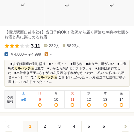
【横浜駅西口徒歩2分】当日予約OK！漁師から届く新鮮な刺身や牡蠣を
お酒と共に楽しめるお店！
3.11
232
8823
人
人
￥4,000～￥4,999
-
...■まずは朝獲れ刺し盛り ■・・笑・・ ■貝もね ■ホタテ、肝がいい ■白身
魚の
カルパッチョ
仕立て ■いかごろ焼きとポテトフライ ■刺身は新鮮でし
た ■出汁巻き玉子...さすが のん兵衛 はずれがなかったわ～ 机いっぱいに お料
理ｗｗヘ(゜∀゜*)ノ
カルパッチョ
これ おいしかった～ 天草産芝エビ唐揚げ柚子
塩 すごい のんじゃった・・...
土
日
月
火
水
木
金
空席
8
9
10
11
12
13
14
8
/
情報
1
2
3
4
5
6