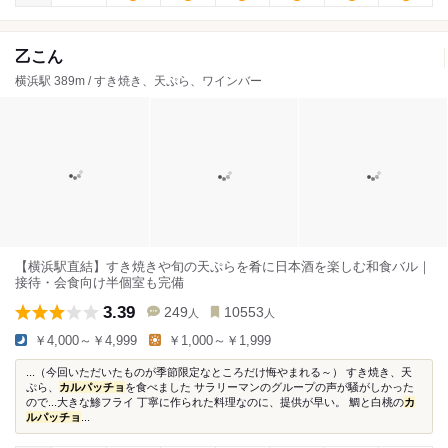
乙こん
横浜駅 389m / すき焼き、天ぷら、ワインバー
【横浜駅直結】すき焼きや旬の天ぷらを肴に日本酒を楽しむ和食バル｜
接待・会食向け半個室も完備
3.39
249
10553
人
人
￥4,000～￥4,999
￥1,000～￥1,999
...（今回いただいたものが季節限定なところだけ悔やまれる～） すき焼き、天
ぷら、
カルパッチョ
を食べました サラリーマンのグループの声が騒がしかった
ので...大きな鯵フライ 丁寧に作られた料理なのに、提供が早い。 鯛と白桃の
カ
ルパッチョ
...