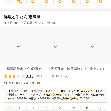
鮮魚と牛たん 志満津
横浜駅 288m / 居酒屋、牛タン、焼き鳥
【横浜駅徒歩1分】60周年！！「喫煙可能」毎日13時より営業中です♪
3.33
135
14382
人
人
￥4,000～￥4,999
-
...■お店入口・地下になります ■メニュー ■サーモンの
カルパッチョ
■あさ
り酒蒸し ■あさり・アップ ■
カルパッチョ
・アップ ■山芋刺身 ■2026春の
コース...2016.10 ■茹タン 2016.10 ■真鯛の
カルパッチョ
2016.10...
土
日
月
火
水
木
金