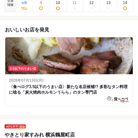
空席
8
9
10
11
12
13
14
8
/
情報
おいしいお店を発見
3.5以下のうまい店
2026年07月13日(月)
〈食べログ3.5以下のうまい店〉新たな名店候補!? 多彩なタン料理
に唸る「炭火焼肉ホルモンうらら」のタン専門店
やきとり家すみれ 横浜鶴屋町店