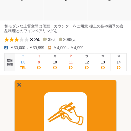
和モダンな上質空間は個室・カウンターをご用意 極上の鮨や四季の逸
品料理とのワインペアリングを
3.24
39
2099
人
人
￥30,000～￥39,999
￥4,000～￥4,999
土
日
月
火
水
木
金
空席
8
9
10
11
12
13
14
8
/
情報