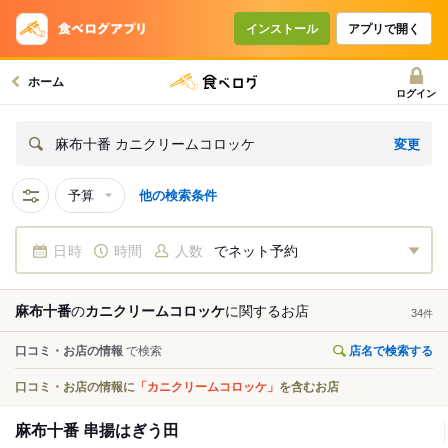
インストール
アプリで開く
ホーム
ログイン
変更
麻布十番 カニクリームコロッケ
予算
他の検索条件
日時
時間
人数
でネット予約
麻布十番
の
カニクリームコロッケ
に関する
お店
34
件
口コミ・お店の情報
で検索
店名で検索する
口コミ・お店の情報に
「カニクリームコロッケ」
を含むお店
麻布十番 串揚はぎう田