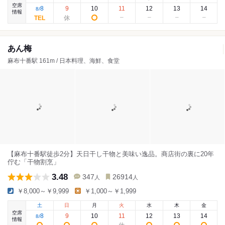
空席
8
9
10
11
12
13
14
8
/
情報
あん梅
麻布十番駅 161m / 日本料理、海鮮、食堂
【麻布十番駅徒歩2分】天日干し干物と美味い逸品。商店街の裏に20年
佇む「干物割烹」
3.48
347
26914
人
人
￥8,000～￥9,999
￥1,000～￥1,999
土
日
月
火
水
木
金
空席
8
9
10
11
12
13
14
8
/
情報