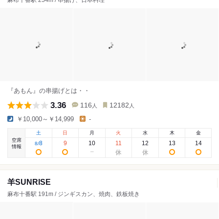
麻布十番駅 254m / 串揚げ、日本料理
『あもん』の串揚げとは・・
3.36
116
12182
人
人
￥10,000～￥14,999
-
土
日
月
火
水
木
金
空席
8
9
10
11
12
13
14
8
/
情報
羊SUNRISE
麻布十番駅 191m / ジンギスカン、焼肉、鉄板焼き