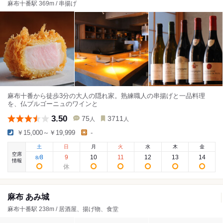
麻布十番駅 369m / 串揚げ
麻布十番から徒歩3分の大人の隠れ家。熟練職人の串揚げと一品料理
を、仏ブルゴーニュのワインと
3.50
75
3711
人
人
￥15,000～￥19,999
-
土
日
月
火
水
木
金
空席
8
9
10
11
12
13
14
8
/
情報
麻布 あみ城
麻布十番駅 238m / 居酒屋、揚げ物、食堂