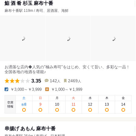
鮨 酒 肴 杉玉 麻布十番
麻布十番駅 119m / 寿司、居酒屋、海鮮
お洒落な店内◆人気の"極み寿司"をはじめ、安くて旨い、多彩な一品！
全国各地の地酒を堪能♪
3.35
142
2469
人
人
￥3,000～￥3,999
￥1,000～￥1,999
土
日
月
火
水
木
金
空席
8
9
10
11
12
13
14
8
/
情報
串揚げ あもん 麻布十番