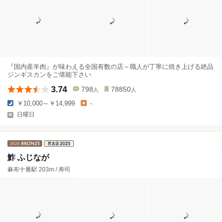
『国内産羊肉』が味わえる全国有数の店～職人が丁寧に焼き上げる絶品
ジンギスカンをご堪能下さい
3.74
798
78850
人
人
￥10,000～￥14,999
-
日曜日
鮓 ふじなが
麻布十番駅 203m / 寿司