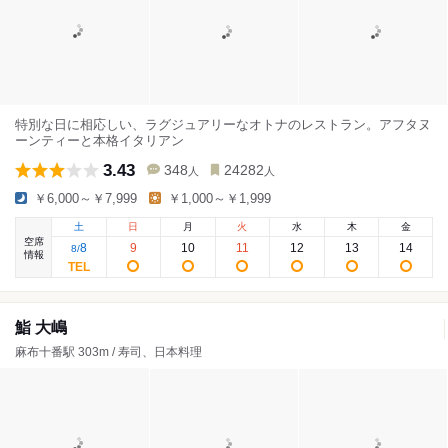
特別な日に相応しい、ラグジュアリーなオトナのレストラン。アフタヌ
ーンティーと本格イタリアン
3.43
348
24282
人
人
￥6,000～￥7,999
￥1,000～￥1,999
土
日
月
火
水
木
金
空席
8
9
10
11
12
13
14
8
/
情報
鮨 大嶋
麻布十番駅 303m / 寿司、日本料理