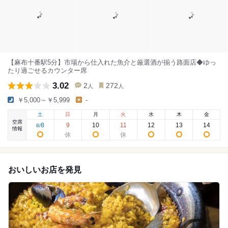
【麻布十番駅5分】市場から仕入れた魚介と厳選酒が揃う路面店◆ゆっ
たり過ごせるカウンター席
3.02
2
272
人
人
￥5,000～￥5,999
-
土
日
月
火
水
木
金
空席
8
9
10
11
12
13
14
8
/
情報
おいしいお店を発見