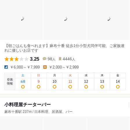
【朝ごはんも食べれます】麻布十番 徒歩1分小型犬同伴可能、ご家族連
れに優しいお店です
3.25
98
4446
人
人
￥6,000～￥7,999
￥2,000～￥2,999
土
日
月
火
水
木
金
空席
8
9
10
11
12
13
14
8
/
情報
小料理屋チーターバー
麻布十番駅 237m / 日本料理、居酒屋、バー