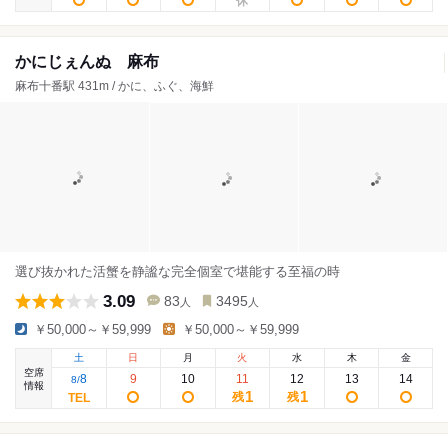
かにじぇんぬ 麻布
麻布十番駅 431m / かに、ふぐ、海鮮
選び抜かれた活蟹を静謐な完全個室で堪能する至福の時
3.09
83
3495
人
人
￥50,000～￥59,999
￥50,000～￥59,999
土
日
月
火
水
木
金
空席
8
9
10
11
12
13
14
8
/
情報
1
1
残
残