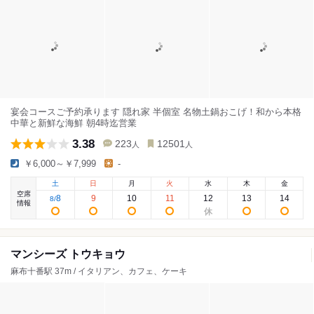
宴会コースご予約承ります 隠れ家 半個室 名物土鍋おこげ！和から本格
中華と新鮮な海鮮 朝4時迄営業
3.38
223
12501
人
人
￥6,000～￥7,999
-
土
日
月
火
水
木
金
空席
8
9
10
11
12
13
14
8
/
情報
マンシーズ トウキョウ
麻布十番駅 37m / イタリアン、カフェ、ケーキ