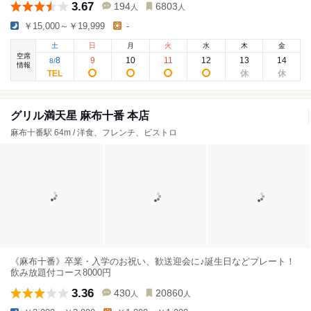
3.67
194
6803
人
人
￥15,000～￥19,999
-
土
日
月
火
水
木
金
空席
8
9
10
11
12
13
14
8
/
情報
グリル満天星 麻布十番 本店
麻布十番駅 64m / 洋食、フレンチ、ビストロ
《麻布十番》卒業・入学のお祝い、歓送迎会に♪誕生日などプレート！
飲み放題付コース8000円
3.36
430
20860
人
人