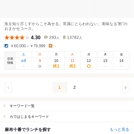
魚を知り尽くすからこそ為せる。常識にとらわれない、美味なる”鮓”の
おまかせコース。
4.30
293
13782
人
人
￥60,000～￥79,999
-
土
日
月
火
水
木
金
空席
8
9
10
11
12
13
14
8
/
情報
1
1
残
残
1
2
キーワード一覧
カではじまるキーワード
麻布十番でランチを探す
もっと見る