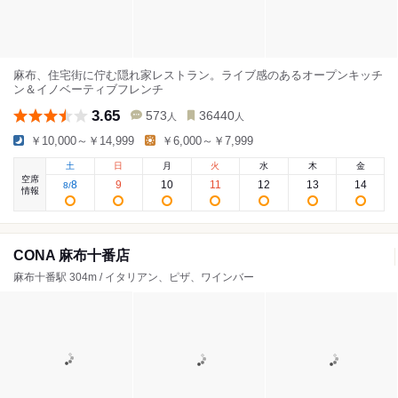
麻布、住宅街に佇む隠れ家レストラン。ライブ感のあるオープンキッチ
ン＆イノベーティブフレンチ
3.65
573
36440
人
人
￥10,000～￥14,999
￥6,000～￥7,999
土
日
月
火
水
木
金
空席
8
9
10
11
12
13
14
8
/
情報
CONA 麻布十番店
麻布十番駅 304m / イタリアン、ピザ、ワインバー