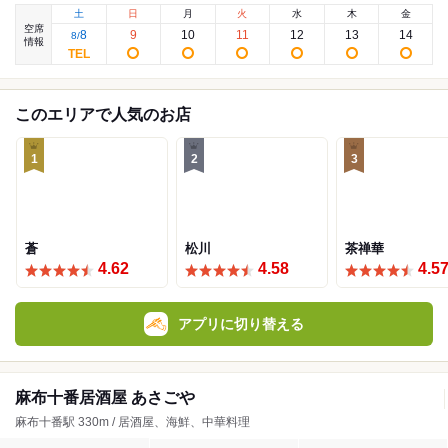
土
日
月
火
水
木
金
空席
8
9
10
11
12
13
14
8
/
情報
このエリアで人気のお店
1
2
3
蒼
松川
茶禅華
4.62
4.58
4.5
アプリに切り替える
麻布十番居酒屋 あさごや
麻布十番駅 330m / 居酒屋、海鮮、中華料理