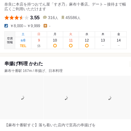
奈良に本店を持つおでん屋「すぎ乃」麻布十番店。デート～接待まで幅
広くご利用いただけます
3.55
316
45586
人
人
￥8,000～￥9,999
-
土
日
月
火
水
木
金
空席
8
9
10
11
12
13
14
8
/
情報
串揚げ料理 かわた
麻布十番駅 167m / 串揚げ、日本料理
【麻布十番駅すぐ】落ち着いた店内で至高の串揚げを