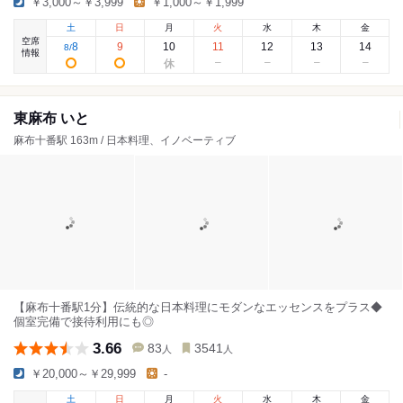
￥3,000～￥3,999
￥1,000～￥1,999
土
日
月
火
水
木
金
空席
8
9
10
11
12
13
14
8
/
情報
東麻布 いと
麻布十番駅 163m / 日本料理、イノベーティブ
【麻布十番駅1分】伝統的な日本料理にモダンなエッセンスをプラス◆
個室完備で接待利用にも◎
3.66
83
3541
人
人
￥20,000～￥29,999
-
土
日
月
火
水
木
金