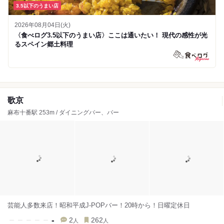
3.5以下のうまい店
2026年08月04日(火)
〈食べログ3.5以下のうまい店〉ここは通いたい！ 現代の感性が光
るスペイン郷土料理
歌京
麻布十番駅 253m / ダイニングバー、バー
芸能人多数来店！昭和平成J-POPバー！20時から！日曜定休日
-
2
262
人
人