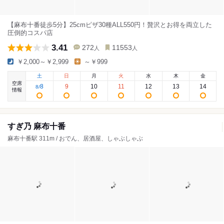
【麻布十番徒歩5分】25cmピザ30種ALL550円！贅沢とお得を両立した
圧倒的コスパ店
3.41
272
11553
人
人
￥2,000～￥2,999
～￥999
土
日
月
火
水
木
金
空席
8
9
10
11
12
13
14
8
/
情報
すぎ乃 麻布十番
麻布十番駅 311m / おでん、居酒屋、しゃぶしゃぶ