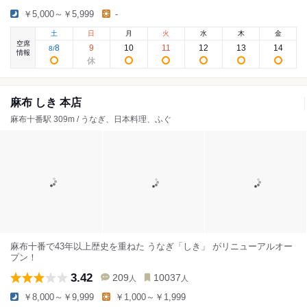
￥5,000～￥5,999
-
土
日
月
火
水
木
金
空席
8
9
10
11
12
13
14
8
/
情報
麻布 しき 本店
麻布十番駅 309m / うなぎ、日本料理、ふぐ
麻布十番で43年以上歴史を重ねた うなぎ「しき」 がリニューアルオー
プン！
3.42
209
10037
人
人
￥8,000～￥9,999
￥1,000～￥1,999