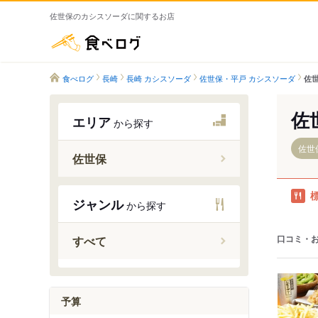
佐世保のカシスソーダに関するお店
食べログ
食べログ
長崎
長崎 カシスソーダ
佐世保・平戸 カシスソーダ
佐
佐
エリア
から探す
佐世
佐世保
三河内駅
ジャンル
から探す
早岐駅
大塔駅
口コミ・
すべて
日宇駅
佐世保駅
ハウステ
予算
南風崎駅