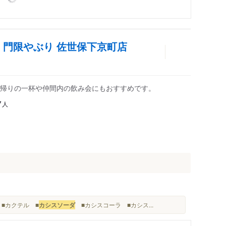
 門限やぶり 佐世保下京町店
帰りの一杯や仲間内の飲み会にもおすすめです。
人
7
 ■カクテル ■
カシスソーダ
■カシスコーラ ■カシス...