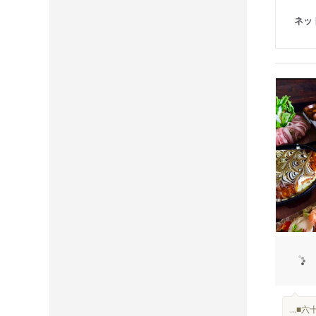
ネッ
...