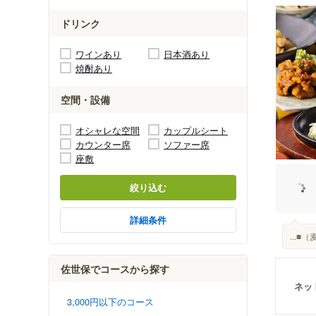
ドリンク
ワインあり
日本酒あり
焼酎あり
空間・設備
オシャレな空間
カップルシート
カウンター席
ソファー席
座敷
絞り込む
詳細条件
...
佐世保でコースから探す
ネッ
3,000円以下のコース