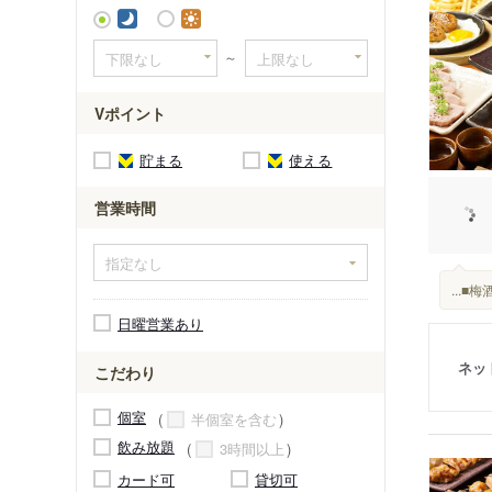
吉井駅
～
Vポイント
貯まる
使える
営業時間
...
日曜営業あり
ネッ
こだわり
個室
半個室を含む
飲み放題
3時間以上
カード可
貸切可