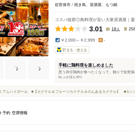
佐世保市 / 焼き鳥、居酒屋、もつ鍋
コスパ抜群◎鳥料理が旨い大衆居酒屋｜宴
3.01
人
18
25
￥2,000～￥2,999
-
貯まる・使える
手軽に鶏料理を楽しめました
思う存分鶏肉が食べたくなって、独りで佐世保に
ふかぽん(61)
by
プレミアムハイボール ■【カクテル＆フルーツカクテル＆のんあるカクテル】 ■カシス
ト予約
空席情報