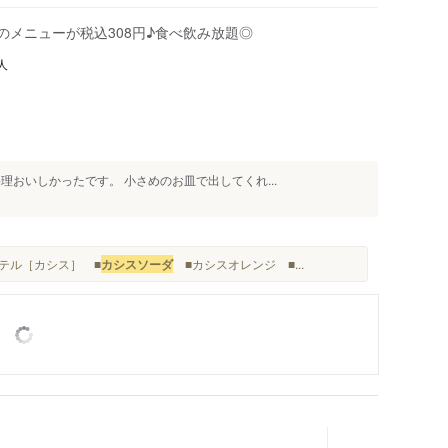
のメニューが税込308円♪食べ飲み放題◎
人
理おいしかったです。 小さめのお皿で出してくれ...
クテル［カシス］ ■
カシスソーダ
■カシスオレンジ ■...