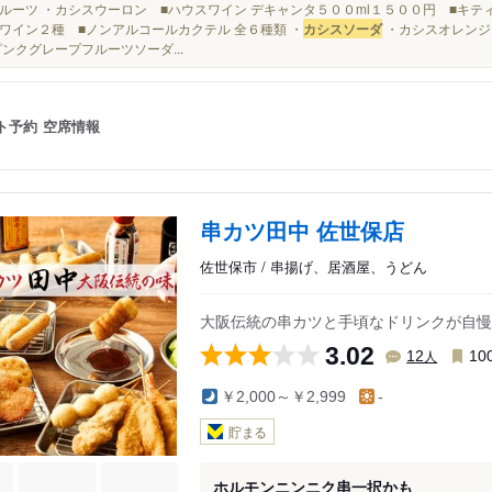
ルーツ ・カシスウーロン ■ハウスワイン デキャンタ５００ml１５００円 ■キテ
ワイン２種 ■ノンアルコールカクテル 全６種類 ・
カシスソーダ
・カシスオレンジ
ピンクグレープフルーツソーダ...
ト予約
空席情報
串カツ田中 佐世保店
佐世保市 / 串揚げ、居酒屋、うどん
大阪伝統の串カツと手頃なドリンクが自慢
3.02
人
12
10
￥2,000～￥2,999
-
貯まる
ホルモンニンニク串一択かも