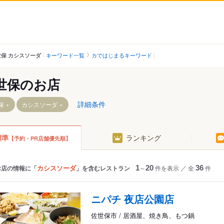
キーワード一覧
カではじまるキーワード
世保 カシスソーダ
世保のお店
詳細条件
保
カシスソーダ
標準
ランキング
【予約・PR店舗優先順】
真申駅
野中駅
棚方駅
左石駅
相浦駅
泉福寺駅
カシスソーダ
お店の情報に「
」を含むレストラン
1
～
20
件を表示
／
全
36
件
大学駅
山の田駅
上相浦駅
北佐世保駅
ニパチ 夜店公園店
ンボス駅
本山駅
中佐世保駅
佐世保市 / 居酒屋、焼き鳥、もつ鍋
中里駅
佐世保中央駅