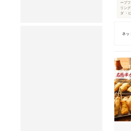
ープフ
リング
ダ ・
ネッ