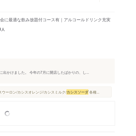
会に最適な飲み放題付コース有｜アルコールドリンク充実
人
8
出かけました。 今年の7月に開店したばかりの、し...
ウーロン/カシスオレンジ/カシスミルク/
カシスソーダ
各種...