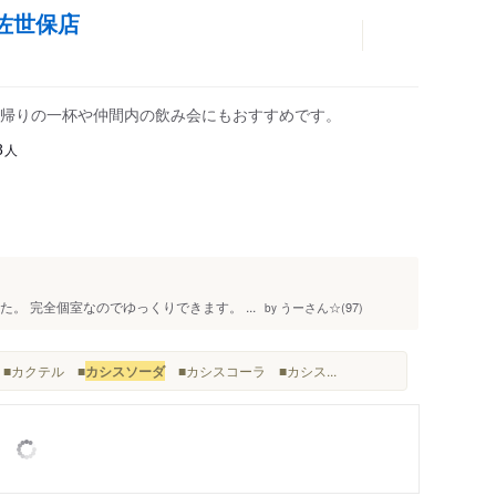
崎佐世保店
帰りの一杯や仲間内の飲み会にもおすすめです。
人
8
た。 完全個室なのでゆっくりできます。 ...
うーさん☆(97)
by
 ■カクテル ■
カシスソーダ
■カシスコーラ ■カシス...