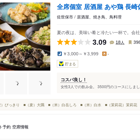
全席個室 居酒屋 あや鶏 長
佐世保市 / 居酒屋、焼き鳥、鳥料理
夏の夜は、美味い肴と冷たい一杯で。会社
3.09
人
18
39
￥3,000～￥3,999
-
貯まる
コスパ良し！
女性3人での飲み会。 3500円のコースにしまし
■（麦）びっきり ■（麦）大隅 ■（米）白岳しろ ■（米）白水 ■（茉莉花）茉莉花
ト予約
空席情報