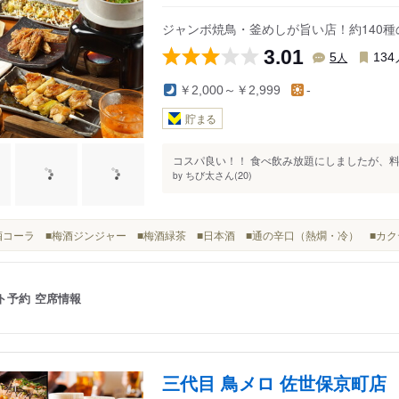
皆瀬駅
ジャンボ焼鳥・釜めしが旨い店！約140種
3.01
人
5
134
￥2,000～￥2,999
-
貯まる
コスパ良い！！ 食べ飲み放題にしましたが、料
ちび太さん(20)
by
■梅酒コーラ ■梅酒ジンジャー ■梅酒緑茶 ■日本酒 ■通の辛口（熱燗・冷） ■カ
ト予約
空席情報
三代目 鳥メロ 佐世保京町店