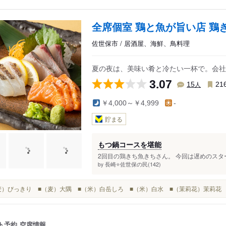
全席個室 鶏と魚が旨い店 鶏
佐世保市 / 居酒屋、海鮮、鳥料理
夏の夜は、美味い肴と冷たい一杯で。会社
3.07
人
15
21
￥4,000～￥4,999
-
貯まる
もつ鍋コースを堪能
2回目の鶏きち魚きちさん。 今回は遅めのスター
長崎⭐️佐世保の民(142)
by
■（麦）びっきり ■（麦）大隅 ■（米）白岳しろ ■（米）白水 ■（茉莉花）茉莉花
ト予約
空席情報