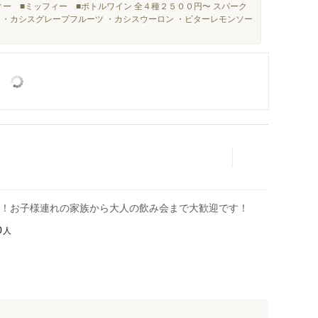
ィー ■ミッフィー ■ボトルワイン 全４種２５００円〜 スパーク
 ・カシスグレープフルーツ ・カシスウーロン ・ビターレモンソー
！お子様連れの家族から大人の飲み会まで大歓迎です！
人
0