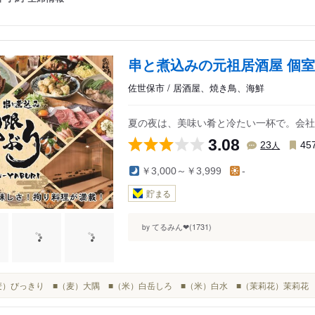
串と煮込みの元祖居酒屋 個室
佐世保市 / 居酒屋、焼き鳥、海鮮
夏の夜は、美味い肴と冷たい一杯で。会社
3.08
人
23
45
￥3,000～￥3,999
-
貯まる
てるみん❤︎(1731)
by
■（麦）びっきり ■（麦）大隅 ■（米）白岳しろ ■（米）白水 ■（茉莉花）茉莉花