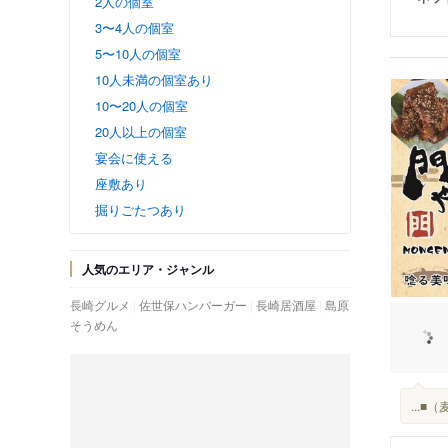
2人の個室
3〜4人の個室
5〜10人の個室
10人未満の個室あり
10〜20人の個室
20人以上の個室
宴会に使える
座敷あり
掘りごたつあり
人気のエリア・ジャンル
長崎グルメ
佐世保ハンバーガー
長崎居酒屋
島原
そうめん
...