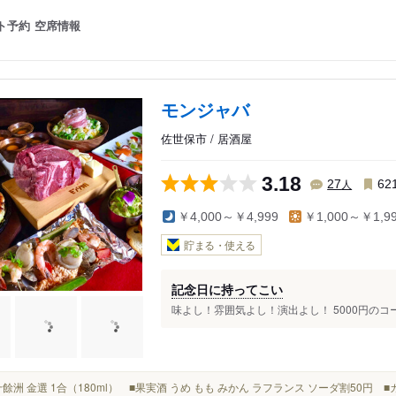
ト予約
空席情報
モンジャバ
佐世保市 / 居酒屋
3.18
人
27
62
￥4,000～￥4,999
￥1,000～￥1,9
貯まる・使える
記念日に持ってこい
味よし！雰囲気よし！演出よし！ 5000円のコー
■六十餘洲 金選 1合（180ml） ■果実酒 うめ もも みかん ラフランス ソーダ割50円 