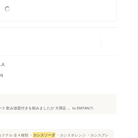
人
1
99
ス 飲み放題付きを頼みましたが 大満足 ...
EMITAN(7)
by
■カクテル 全４種類 ・
カシスソーダ
・カシスオレンジ ・カシスグレ