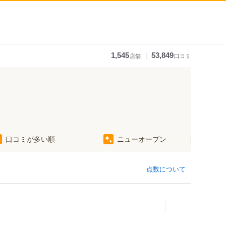
｜
1,545
53,849
店舗
口コミ
口コミが多い順
ニューオープン
点数について