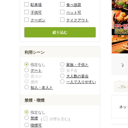
駐車場
食べ放題
子供可
ペット可
クーポン
テイクアウト
絞り込む
利用シーン
指定なし
家族・子供と
デート
女子会
合コン
大人数の宴会
接待
一人で入りやすい
...
知人・友人と
禁煙・喫煙
ネッ
指定なし
禁煙
分煙を含む
喫煙可