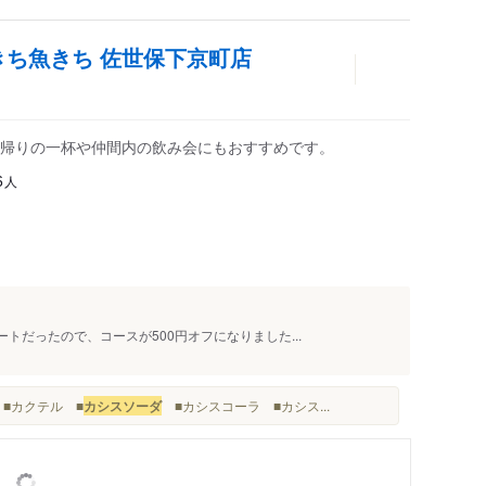
きち魚きち 佐世保下京町店
帰りの一杯や仲間内の飲み会にもおすすめです。
人
6
トだったので、コースが500円オフになりました...
 ■カクテル ■
カシスソーダ
■カシスコーラ ■カシス...