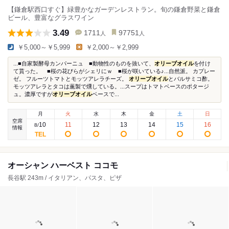
【鎌倉駅西口すぐ】緑豊かなガーデンレストラン。旬の鎌倉野菜と鎌倉
ビール、豊富なグラスワイン
3.49
1711
97751
人
人
￥5,000～￥5,999
￥2,000～￥2,999
...■自家製酵母カンパーニュ ■動物性のものを抜いて、
オリーブオイル
を付け
て貰った。 ■桜の花びらがシェリにｗ ■桜が咲いている♪...自然派。 カプレー
ゼ。 フルーツトマトとモッツアレラチーズ。
オリーブオイル
とバルサミコ酢。
モッツアレラとタコは薫製で燻している。...スープはトマトベースのポタージ
ュ。濃厚ですが
オリーブオイル
ベースで...
月
火
水
木
金
土
日
空席
10
11
12
13
14
15
16
8
/
情報
オーシャン ハーベスト ココモ
長谷駅 243m / イタリアン、パスタ、ピザ