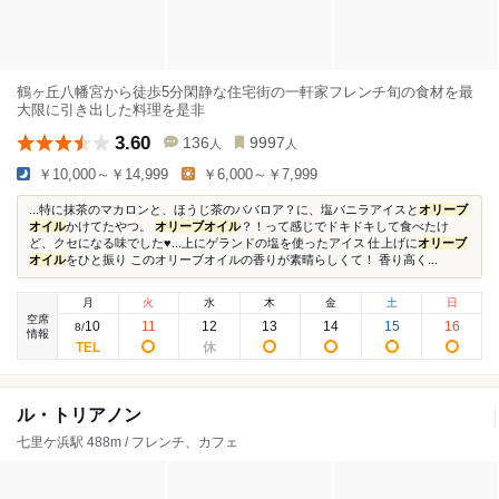
鶴ヶ丘八幡宮から徒歩5分閑静な住宅街の一軒家フレンチ旬の食材を最
大限に引き出した料理を是非
3.60
136
9997
人
人
￥10,000～￥14,999
￥6,000～￥7,999
...特に抹茶のマカロンと、ほうじ茶のババロア？に、塩バニラアイスと
オリーブ
オイル
かけてたやつ。
オリーブオイル
？！って感じでドキドキして食べたけ
ど、クセになる味でした♥️...上にゲランドの塩を使ったアイス 仕上げに
オリーブ
オイル
をひと振り このオリーブオイルの香りが素晴らしくて！ 香り高く...
月
火
水
木
金
土
日
空席
10
11
12
13
14
15
16
8
/
情報
ル・トリアノン
七里ケ浜駅 488m / フレンチ、カフェ