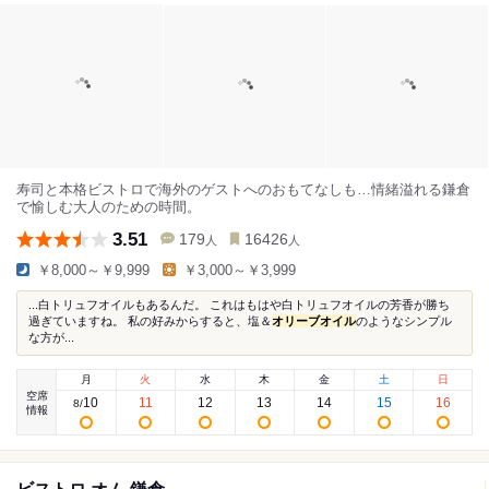
寿司と本格ビストロで海外のゲストへのおもてなしも…情緒溢れる鎌倉
で愉しむ大人のための時間。
3.51
179
16426
人
人
￥8,000～￥9,999
￥3,000～￥3,999
...白トリュフオイルもあるんだ。 これはもはや白トリュフオイルの芳香が勝ち
過ぎていますね。 私の好みからすると、塩＆
オリーブオイル
のようなシンプル
な方が...
月
火
水
木
金
土
日
空席
10
11
12
13
14
15
16
8
/
情報