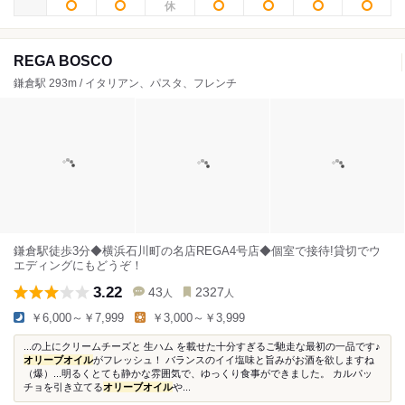
REGA BOSCO
鎌倉駅 293m / イタリアン、パスタ、フレンチ
鎌倉駅徒歩3分◆横浜石川町の名店REGA4号店◆個室で接待!貸切でウ
エディングにもどうぞ！
3.22
43
2327
人
人
￥6,000～￥7,999
￥3,000～￥3,999
...の上にクリームチーズと 生ハム を載せた十分すぎるご馳走な最初の一品です♪
オリーブオイル
がフレッシュ！ バランスのイイ塩味と旨みがお酒を欲しますね
（爆）...明るくとても静かな雰囲気で、ゆっくり食事ができました。 カルパッ
チョを引き立てる
オリーブオイル
や...