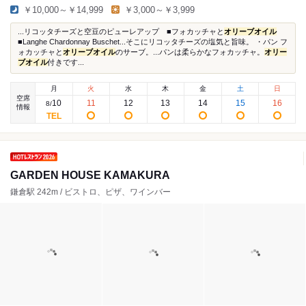
￥10,000～￥14,999
￥3,000～￥3,999
...リコッタチーズと空豆のピューレアップ ■フォカッチャと
オリーブオイル
■Langhe Chardonnay Buschet...そこにリコッタチーズの塩気と旨味。 ・パン フ
ォカッチャと
オリーブオイル
のサーブ。...パンは柔らかなフォカッチャ。
オリー
ブオイル
付きです...
月
火
水
木
金
土
日
空席
10
11
12
13
14
15
16
8
/
情報
GARDEN HOUSE KAMAKURA
鎌倉駅 242m / ビストロ、ピザ、ワインバー