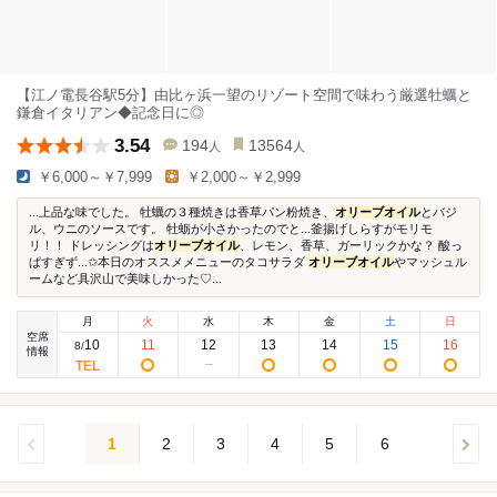
【江ノ電長谷駅5分】由比ヶ浜一望のリゾート空間で味わう厳選牡蠣と
鎌倉イタリアン◆記念日に◎
3.54
194
13564
人
人
￥6,000～￥7,999
￥2,000～￥2,999
...上品な味でした。 牡蠣の３種焼きは香草パン粉焼き、
オリーブオイル
とバジ
ル、ウニのソースです。 牡蛎が小さかったのでと...釜揚げしらすがモリモ
リ！！ ドレッシングは
オリーブオイル
、レモン、香草、ガーリックかな？ 酸っ
ぱすぎず...✩本日のオススメメニューのタコサラダ
オリーブオイル
やマッシュル
ームなど具沢山で美味しかった♡...
月
火
水
木
金
土
日
空席
10
11
12
13
14
15
16
8
/
情報
1
2
3
4
5
6