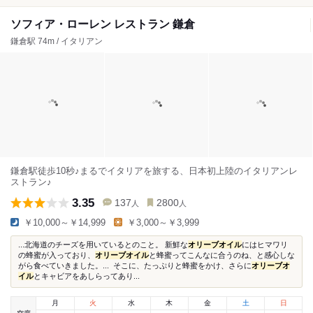
ソフィア・ローレン レストラン 鎌倉
鎌倉駅 74m / イタリアン
鎌倉駅徒歩10秒♪まるでイタリアを旅する、日本初上陸のイタリアンレ
ストラン♪
3.35
137
2800
人
人
￥10,000～￥14,999
￥3,000～￥3,999
...北海道のチーズを用いているとのこと。 新鮮な
オリーブオイル
にはヒマワリ
の蜂蜜が入っており、
オリーブオイル
と蜂蜜ってこんなに合うのね、と感心しな
がら食べていきました。... そこに、たっぷりと蜂蜜をかけ、さらに
オリーブオ
イル
とキャビアをあしらってあり...
月
火
水
木
金
土
日