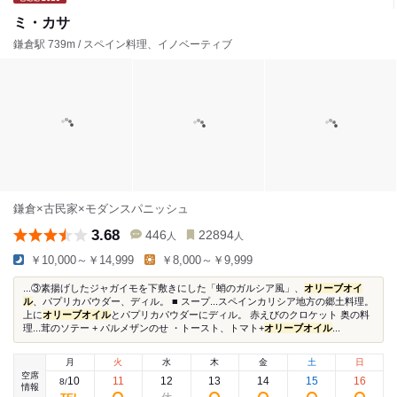
ミ・カサ
鎌倉駅 739m / スペイン料理、イノベーティブ
鎌倉×古民家×モダンスパニッシュ
3.68
446
22894
人
人
￥10,000～￥14,999
￥8,000～￥9,999
...③素揚げしたジャガイモを下敷きにした「蛸のガルシア風」、
オリーブオイ
ル
、パプリカパウダー、ディル。 ■ スープ...スペインカリシア地方の郷土料理。
上に
オリーブオイル
とパプリカパウダーにディル。 赤えびのクロケット 奥の料
理...茸のソテー + パルメザンのせ ・トースト、トマト+
オリーブオイル
...
月
火
水
木
金
土
日
空席
10
11
12
13
14
15
16
8
/
情報