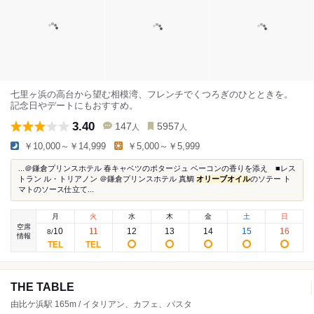
七里ヶ浜の高台から望む相模湾、フレンチでくつろぎのひとときを。
記念日やデートにもおすすめ。
3.40
147
5957
人
人
￥10,000～￥14,999
￥5,000～￥5,999
...＠鎌倉プリンスホテル 春キャベツのポタージュ ベーコンの香りを添え ■レス
トラン ル・トリアノン ＠鎌倉プリンスホテル 真鯛
オリーブオイル
のソテー ト
マトのソース仕立て...
月
火
水
木
金
土
日
空席
10
11
12
13
14
15
16
8
/
情報
THE TABLE
由比ケ浜駅 165m / イタリアン、カフェ、パスタ