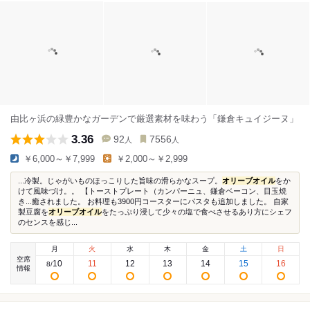
由比ヶ浜の緑豊かなガーデンで厳選素材を味わう「鎌倉キュイジーヌ」
3.36
92
7556
人
人
￥6,000～￥7,999
￥2,000～￥2,999
...冷製。じゃがいものほっこりした旨味の滑らかなスープ。
オリーブオイル
をか
けて風味づけ。。 【トーストプレート（カンパーニュ、鎌倉ベーコン、目玉焼
き...癒されました。 お料理も3900円コースターにパスタも追加しました。 自家
製豆腐を
オリーブオイル
をたっぷり浸して少々の塩で食べさせるあり方にシェフ
のセンスを感じ...
月
火
水
木
金
土
日
空席
10
11
12
13
14
15
16
8
/
情報