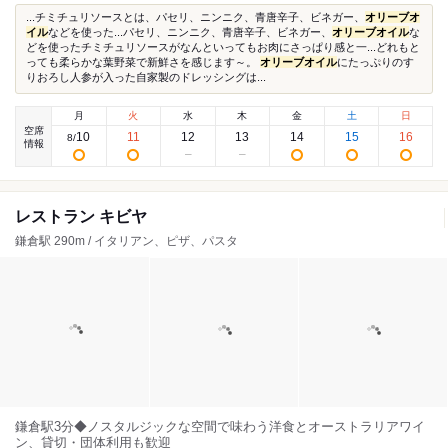
...チミチュリソースとは、パセリ、ニンニク、青唐辛子、ビネガー、
オリーブオ
イル
などを使った...パセリ、ニンニク、青唐辛子、ビネガー、
オリーブオイル
な
どを使ったチミチュリソースがなんといってもお肉にさっぱり感と一...どれもと
っても柔らかな葉野菜で新鮮さを感じます～。
オリーブオイル
にたっぷりのす
りおろし人参が入った自家製のドレッシングは...
月
火
水
木
金
土
日
空席
10
11
12
13
14
15
16
8
/
情報
レストラン キビヤ
鎌倉駅 290m / イタリアン、ピザ、パスタ
鎌倉駅3分◆ノスタルジックな空間で味わう洋食とオーストラリアワイ
ン、貸切・団体利用も歓迎