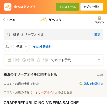
インストール
アプリで開く
ホーム
ログイン
変更
鎌倉 オリーブオイル
予算
他の検索条件
日時
時間
人数
でネット予約
鎌倉
の
オリーブオイル
に関する
お店
210
件
口コミ・お店の情報
で検索
店名で検索する
口コミ・お店の情報に
「オリーブオイル」
を含むお店
GRAPEREPUBLICINC. VINERIA SALONE