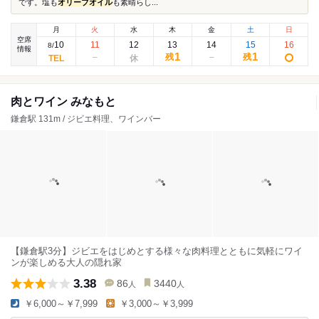
です。塩も
オリーブオイル
も素晴らし...
月
火
水
木
金
土
日
空席
10
11
12
13
14
15
16
8
/
情報
1
1
残
残
肉とワイン みなもと
鎌倉駅 131m / ジビエ料理、ワインバー
【鎌倉駅3分】ジビエをはじめとする様々な肉料理とともに気軽にワイ
ンが楽しめる大人の隠れ家
3.38
86
3440
人
人
￥6,000～￥7,999
￥3,000～￥3,999