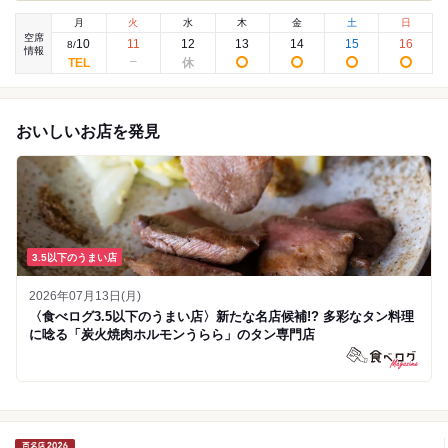
月
火
水
木
金
土
日
空席
10
11
12
13
14
15
16
8
/
情報
おいしいお店を発見
3.5以下のうまい店
2026年07月13日(月)
〈食べログ3.5以下のうまい店〉新たな名店候補!? 多彩なタン料理
に唸る「炭火焼肉ホルモンうらら」のタン専門店