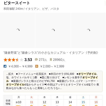
ビタースイート
和田塚駅 240m / イタリアン、ピザ、パスタ
“鎌倉野菜”と“鎌倉シラス”の小さなカジュアル・イタリアン《予約制》
3.53
273
28960
人
人
￥4,000～￥4,999
￥2,000～￥2,999
...拡大 ■フードメニュー右頁拡大 ■本日のサラダ¥1,600 ■
オリーブオイル
、
塩、ホワイトバルサミコ酢 ■皿に取り分けて ■レモン＆唐辛子
オリーブオイ
ル
■釜揚げシラスと桜エビのピザ¥1,750 ■釜揚げシラス...(ゴマ・シーザー・
オリーブオイル
&塩からチョイス❤)今回はアッサリとオリーブオイル&塩で☆ 夜
飲みながら食べたらもっと美味しいだろうな♪...
月
火
水
木
金
土
日
空席
10
11
12
13
14
15
16
8
/
情報