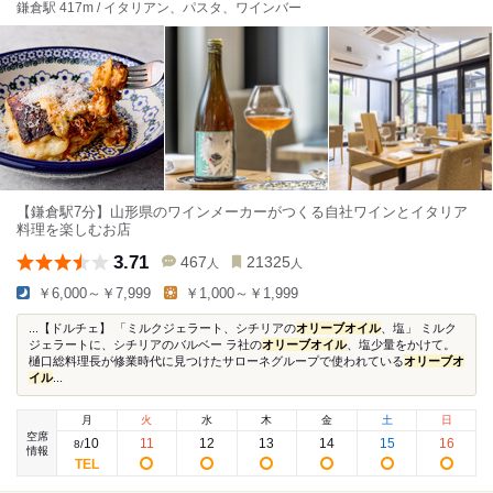
鎌倉駅 417m / イタリアン、パスタ、ワインバー
【鎌倉駅7分】山形県のワインメーカーがつくる自社ワインとイタリア
料理を楽しむお店
3.71
467
21325
人
人
￥6,000～￥7,999
￥1,000～￥1,999
...【ドルチェ】 「ミルクジェラート、シチリアの
オリーブオイル
、塩」 ミルク
ジェラートに、シチリアのバルベー ラ社の
オリーブオイル
、塩少量をかけて。
樋口総料理長が修業時代に見つけたサローネグループで使われている
オリーブオ
イル
...
月
火
水
木
金
土
日
空席
10
11
12
13
14
15
16
8
/
情報