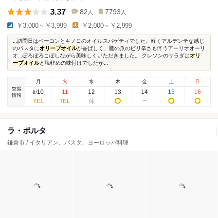
3.37
82
7793
人
人
￥3,000～￥3,999
￥2,000～￥2,999
...訪問日はベーコンとキノコのオイルスパゲティでした。軽くアルデンテな感じ
のパスタに
オリーブオイル
が香ばしく、鷹の爪のピリ辛さも伴うアーリオオーリ
オ...ぼろぼろこぼしながら美味しくいただきました。 クレソンのサラダは
オリ
ーブオイル
と塩軽めの味付けでしたが...
月
火
水
木
金
土
日
空席
10
11
12
13
14
15
16
8
/
情報
ラ・ポルタ
鎌倉市 / イタリアン、パスタ、ヨーロッパ料理