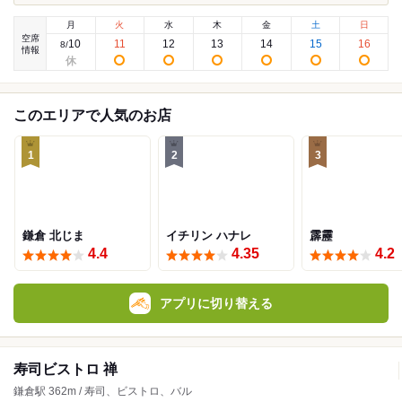
月
火
水
木
金
土
日
空席
10
11
12
13
14
15
16
8
/
情報
このエリアで人気のお店
1
2
3
鎌倉 北じま
イチリン ハナレ
霹靂
4.4
4.35
4.2
アプリに切り替える
寿司ビストロ 禅
鎌倉駅 362m / 寿司、ビストロ、バル