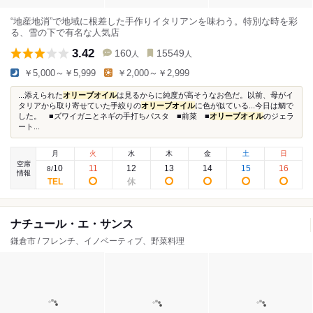
“地産地消”で地域に根差した手作りイタリアンを味わう。特別な時を彩
る、雪の下で有名な人気店
3.42
160
15549
人
人
￥5,000～￥5,999
￥2,000～￥2,999
...添えられた
オリーブオイル
は見るからに純度が高そうなお色だ。以前、母がイ
タリアから取り寄せていた手絞りの
オリーブオイル
に色が似ている...今日は鯛で
した。 ■ズワイガニとネギの手打ちパスタ ■前菜 ■
オリーブオイル
のジェラ
ート...
月
火
水
木
金
土
日
空席
10
11
12
13
14
15
16
8
/
情報
ナチュール・エ・サンス
鎌倉市 / フレンチ、イノベーティブ、野菜料理