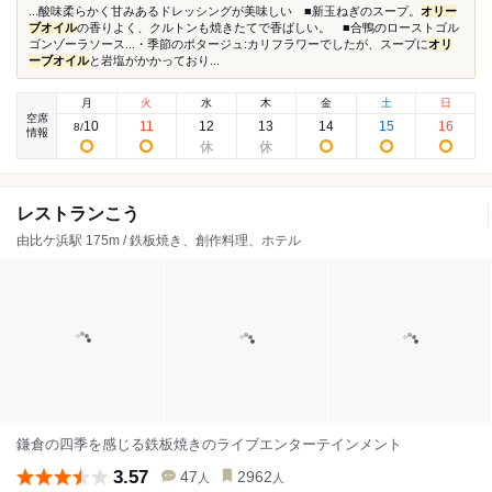
...酸味柔らかく甘みあるドレッシングが美味しい ■新玉ねぎのスープ。
オリー
ブオイル
の香りよく、クルトンも焼きたてで香ばしい。 ■合鴨のローストゴル
ゴンゾーラソース...・季節のポタージュ:カリフラワーでしたが、スープに
オリ
ーブオイル
と岩塩がかかっており...
月
火
水
木
金
土
日
空席
10
11
12
13
14
15
16
8
/
情報
レストランこう
由比ケ浜駅 175m / 鉄板焼き、創作料理、ホテル
鎌倉の四季を感じる鉄板焼きのライブエンターテインメント
3.57
47
2962
人
人