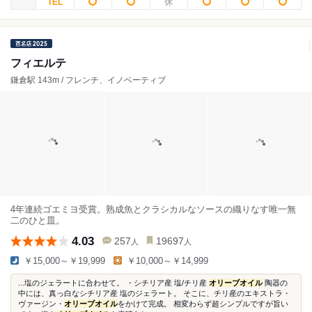
フィエルテ
鎌倉駅 143m / フレンチ、イノベーティブ
4年連続ゴエミヨ受賞。熟成魚とクラシカルなソースの織りなす唯一無
二のひと皿。
4.03
257
19697
人
人
￥15,000～￥19,999
￥10,000～￥14,999
...塩のジェラートに合わせて。 ・シチリア産 塩/チリ産
オリーブオイル
陶器の
中には、真っ白なシチリア産 塩のジェラート。 そこに、チリ産のエキストラ・
ヴァージン・
オリーブオイル
をかけて完成。 相変わらず超シンプルですが旨い