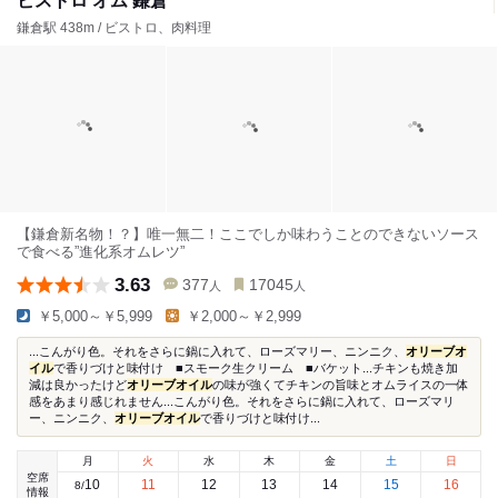
ビストロ オム 鎌倉
鎌倉駅 438m / ビストロ、肉料理
【鎌倉新名物！？】唯一無二！ここでしか味わうことのできないソース
で食べる”進化系オムレツ”
3.63
377
17045
人
人
￥5,000～￥5,999
￥2,000～￥2,999
...こんがり色。それをさらに鍋に入れて、ローズマリー、ニンニク、
オリーブオ
イル
で香りづけと味付け ■スモーク生クリーム ■バケット...チキンも焼き加
減は良かったけど
オリーブオイル
の味が強くてチキンの旨味とオムライスの一体
感をあまり感じれません...こんがり色。それをさらに鍋に入れて、ローズマリ
ー、ニンニク、
オリーブオイル
で香りづけと味付け...
月
火
水
木
金
土
日
空席
10
11
12
13
14
15
16
8
/
情報