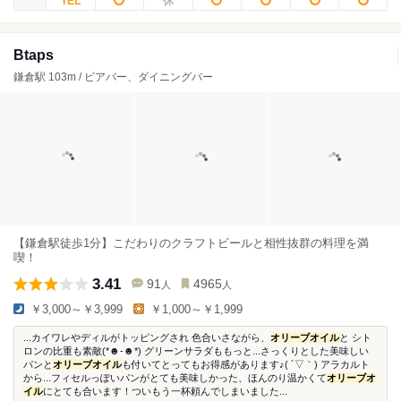
Btaps
鎌倉駅 103m / ビアバー、ダイニングバー
【鎌倉駅徒歩1分】こだわりのクラフトビールと相性抜群の料理を満
喫！
3.41
91
4965
人
人
￥3,000～￥3,999
￥1,000～￥1,999
...カイワレやディルがトッピングされ 色合いさながら、
オリーブオイル
と シト
ロンの比重も素敵(*☻-☻*) グリーンサラダももっと...さっくりとした美味しい
パンと
オリーブオイル
も付いてとってもお得感があります♪( ´▽｀) アラカルト
から...フィセルっぽいパンがとても美味しかった、ほんのり温かくて
オリーブオ
イル
にとても合います！ついもう一杯頼んでしまいました...