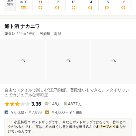
空席
10
11
12
13
14
15
16
8
/
情報
鮨ト酒 ナカニワ
鎌倉駅 444m / 寿司、居酒屋、海鮮
自由なスタイルで楽しむ“江戸前鮨”。普段使いもできる、スタイリッシ
ュでカジュアルな寿司屋
3.36
148
4877
人
人
￥6,000～￥7,999
￥4,000～￥4,999
...・小皿料理２ ポテトサラダです。 単なるポテトサラダではなくて、旨味とコ
クがあるんです。 実は小柱のほぐし身と出汁を練り込んで
オリーブオイル
もか
けているんです...