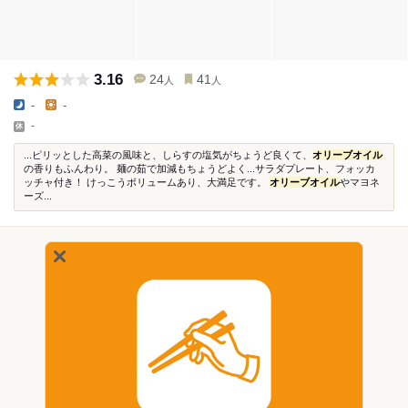
3.16
24
41
人
人
-
-
-
...ピリッとした高菜の風味と、しらすの塩気がちょうど良くて、
オリーブオイル
の香りもふんわり。 麺の茹で加減もちょうどよく...サラダプレート、フォッカ
ッチャ付き！ けっこうボリュームあり、大満足です。
オリーブオイル
やマヨネ
ーズ...