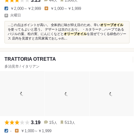
3.23
44
1388
人
人
￥2,000～￥2,999
￥1,000～￥1,999
火曜日
...この点はポイントが高い。 全体的に味が抑え目のため、辛い
オリーブオイル
を使ってもよいと思う。 デザートは次のとおり。 ・カタラーナ...ハーブである
バジルの葉、松の実、にんにくなどと
オリーブオイル
を混ぜてつくる緑色のソー
ス 店内を見渡すと古民家風でおしゃれ...
TRATTORIA OTRETTA
多治見市 / イタリアン
3.19
15
513
人
人
-
￥1,000～￥1,999