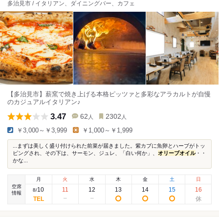
多治見市 / イタリアン、ダイニングバー、カフェ
【多治見市】薪窯で焼き上げる本格ピッツァと多彩なアラカルトが自慢
のカジュアルイタリアン♪
3.47
62
2302
人
人
￥3,000～￥3,999
￥1,000～￥1,999
...まずは美しく盛り付けられた前菜が届きました。紫カブに魚卵とハーブがトッ
ピングされ、その下は、サーモン、ジュレ、「白い何か」、
オリーブオイル
・・
かな...
月
火
水
木
金
土
日
空席
10
11
12
13
14
15
16
8
/
情報