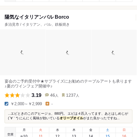
陽気なイタリアンバル Borco
多治見市 / イタリアン、バル、鉄板焼き
宴会のご予約受付中★サプライズにお勧めのテーブルアートも承ります
♪夏のワインフェア開催中♪
3.19
46
1237
人
人
￥2,000～￥2,999
-
...エビときのこのアヒージョ、880円。 エビは４匹入ってます、あとはしめじが
(´∀｀*) にんにく風味が効いている
オリーブオイル
がまた良かったですね...
月
火
水
木
金
土
日
空席
10
11
12
13
14
15
16
8
/