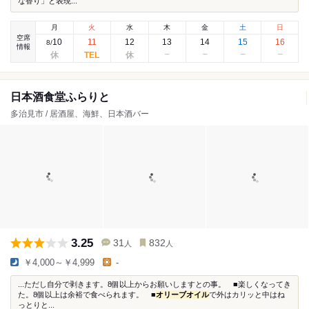
な香り」と表現...
月
火
水
木
金
土
日
空席
10
11
12
13
14
15
16
8
/
情報
日本酒食堂ふらりと
多治見市 / 居酒屋、海鮮、日本酒バー
3.25
31
832
人
人
￥4,000～￥4,999
-
...ただし自分で剥きます。8個以上からお願いしますとの事。 ■楽しくなってき
た。8個以上は余裕で食べられます。 ■
オリーブオイル
で外はカリッと中はね
っとりと...