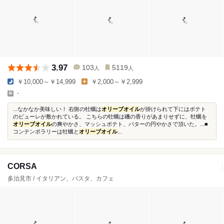
3.97
103
5119
人
人
￥10,000～￥14,999
￥2,000～￥2,999
-
...なかなか美味しい！ 右側の牡蠣は
オリーブオイル
が掛けられて下にはポテト
のピューレが敷かれている。 こちらの牡蠣は磯の香りがあまりせずに、牡蠣を
オリーブオイル
の爽やかさ、マッシュポテト、バターの円やかさで頂いた。...■
コンテンポラリーは牡蠣と
オリーブオイル
...
CORSA
多治見市 / イタリアン、パスタ、カフェ