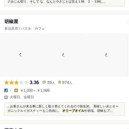
クみじん切り、そして な、なんと小さじとは言え１杯、２・３杯(.....
胡椒屋
多治見市 / パスタ、カフェ
3.36
39
974
人
人
-
￥1,000～￥1,999
火曜日、金曜日
...お客さんが来る事に新しく取り替えてくれるので衛生的。 美味しい水とオー
ガニックルイボスティーもご自由に。
オリーブオイル
や岩塩、胡椒もブ...