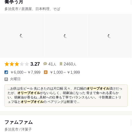
蕎亭う月
多治見市 / 居酒屋、日本料理、そば
3.27
41
2460
人
人
￥6,000～￥7,999
￥1,000～￥1,999
火曜日
...お供は生ビール 先にきたのは片口鰯 元々、片口鰯の
オリーブオイル
漬けだっ
たが、
オリーブオイル
がないらしく、胡麻油になった 骨まで食べれる柔らか
い、胡麻油が香るね...具材への仕事も丁寧でバランスもいい。 十割蕎麦にトリ
ュフ塩と
オリーブオイル
の ペアリングは斬新で...
ファムファム
多治見市 / 洋菓子