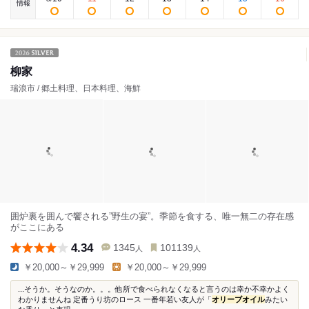
情報
柳家
瑞浪市 / 郷土料理、日本料理、海鮮
囲炉裏を囲んで饗される”野生の宴”。季節を食する、唯一無二の存在感
がここにある
4.34
1345
101139
人
人
￥20,000～￥29,999
￥20,000～￥29,999
...そうか。そうなのか。。。他所で食べられなくなると言うのは幸か不幸かよく
わかりませんね 定番うり坊のロース 一番年若い友人が「
オリーブオイル
みたい