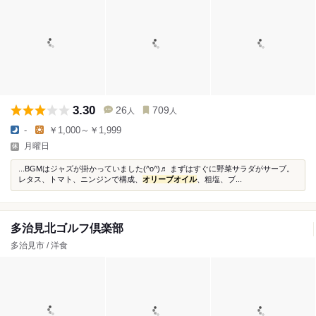
3.30
26
709
人
人
-
￥1,000～￥1,999
月曜日
...BGMはジャズが掛かっていました(^o^)♬ まずはすぐに野菜サラダがサーブ。
レタス、トマト、ニンジンで構成、
オリーブオイル
、粗塩、ブ...
多治見北ゴルフ倶楽部
多治見市 / 洋食