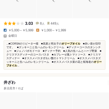
3.03
8
449
人
人
￥5,000～￥5,999
￥1,000～￥1,999
金曜日
...■CORSAのリピーター様 ■高菜と明太子の
オリーブオイル
■赤い扉が目印
です。 ■ズッキーニと生ハムのレモンクリーム ■ディナーコースのタンシチ
ュー ■ジェノバポモドーロ ■ディナー予約 ■人気の生ハムとハーブ野菜 ■
クリスマスディナーのコースパスタ ■カプレーゼ風トマトソース ■クリスマ
スディナー ■オススメパスタずわい蟹のトマトクリーム ■オススメパスタズ
ッキーニと生ハムのレモンクリーム ■オススメパスタ菜の花と桜海老の
オリー
ブオイル
...
井ざわ
多治見市 / そば