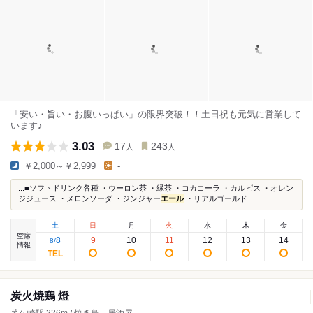
「安い・旨い・お腹いっぱい」の限界突破！！土日祝も元気に営業して
います♪
3.03
17
243
人
人
￥2,000～￥2,999
-
...■ソフトドリンク各種 ・ウーロン茶 ・緑茶 ・コカコーラ ・カルピス ・オレン
ジジュース ・メロンソーダ ・ジンジャー
エール
・リアルゴールド...
土
日
月
火
水
木
金
空席
8
9
10
11
12
13
14
8
/
情報
炭火焼鶏 燈