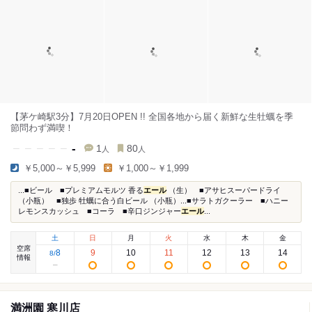
【茅ケ崎駅3分】7月20日OPEN !! 全国各地から届く新鮮な生牡蠣を季
節問わず満喫！
-
1
80
人
人
￥5,000～￥5,999
￥1,000～￥1,999
...■ビール ■プレミアムモルツ 香る
エール
（生） ■アサヒスーパードライ
（小瓶） ■独歩 牡蠣に合う白ビール （小瓶）...■サラトガクーラー ■ハニー
レモンスカッシュ ■コーラ ■辛口ジンジャー
エール
...
土
日
月
火
水
木
金
空席
8
9
10
11
12
13
14
8
/
情報
満洲園 寒川店