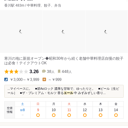
香川駅 483m / 中華料理、餃子、弁当
寒川の地に新規オープン◆昭和30年から続く老舗中華料理店自慢の餃子
は必食！テイクアウトOK
3.26
38
448
人
人
￥3,000～￥3,999
～￥999
...マイペースに。 ■碧Aoロック 濃厚な甘味で、ゆったりと。 ■ビール［生ビ
ール］ ■ザ・プレミアム・モルツ 香る
エール
中 みずみずしい香り...
土
日
月
火
水
木
金
空席
8
9
10
11
12
13
14
8
/
情報