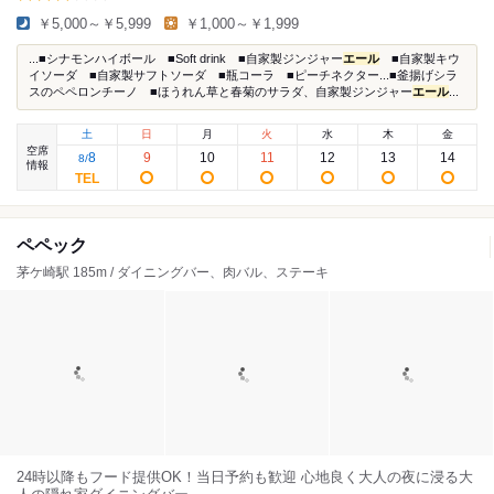
￥5,000～￥5,999
￥1,000～￥1,999
...■シナモンハイボール ■Soft drink ■自家製ジンジャー
エール
■自家製キウ
イソーダ ■自家製サフトソーダ ■瓶コーラ ■ピーチネクター...■釜揚げシラ
スのペペロンチーノ ■ほうれん草と春菊のサラダ、自家製ジンジャー
エール
...
土
日
月
火
水
木
金
空席
8
9
10
11
12
13
14
8
/
情報
ペペック
茅ケ崎駅 185m / ダイニングバー、肉バル、ステーキ
24時以降もフード提供OK！当日予約も歓迎 心地良く大人の夜に浸る大