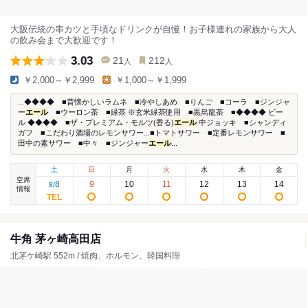
大阪伝統の串カツと手頃なドリンクが自慢！お子様連れの家族から大人
の飲み会まで大歓迎です！
3.03
21
212
人
人
￥2,000～￥2,999
￥1,000～￥1,999
...◆◆◆◆ ■昔懐かしいラムネ ■冷やしあめ ■りんご ■コーラ ■ジンジャ
ー
エール
■ウーロン茶 ■緑茶 ※玄米緑茶使用 ■黒烏龍茶 ■◆◆◆◆ ビー
ル ◆◆◆◆ ■ザ・プレミアム・モルツ(香る)
エール
中ジョッキ ■シャンディ
ガフ ■こだわり酒場のレモンサワー...■トマトサワー ■定番レモンサワー ■
田中の素サワー ■中々 ■ジンジャー
エール
...
土
日
月
火
水
木
金
空席
8
9
10
11
12
13
14
8
/
情報
牛角 茅ヶ崎高田店
北茅ケ崎駅 552m / 焼肉、ホルモン、韓国料理