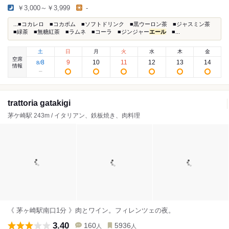
￥3,000～￥3,999
-
...■コカレロ ■コカボム ■ソフトドリンク ■黒ウーロン茶 ■ジャスミン茶
■緑茶 ■無糖紅茶 ■ラムネ ■コーラ ■ジンジャー
エール
■...
土
日
月
火
水
木
金
空席
8
9
10
11
12
13
14
8
/
情報
trattoria gatakigi
茅ケ崎駅 243m / イタリアン、鉄板焼き、肉料理
《 茅ヶ崎駅南口1分 》肉とワイン。フィレンツェの夜。
3.40
160
5936
人
人