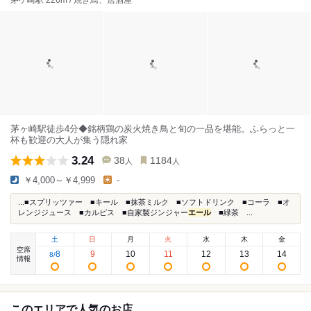
茅ケ崎駅 226m / 焼き鳥、居酒屋
茅ヶ崎駅徒歩4分◆銘柄鶏の炭火焼き鳥と旬の一品を堪能。ふらっと一
杯も歓迎の大人が集う隠れ家
3.24
38
1184
人
人
￥4,000～￥4,999
-
...■スプリッツァー ■キール ■抹茶ミルク ■ソフトドリンク ■コーラ ■オ
レンジジュース ■カルピス ■自家製ジンジャー
エール
■緑茶 ...
土
日
月
火
水
木
金
空席
8
9
10
11
12
13
14
8
/
情報
このエリアで人気のお店