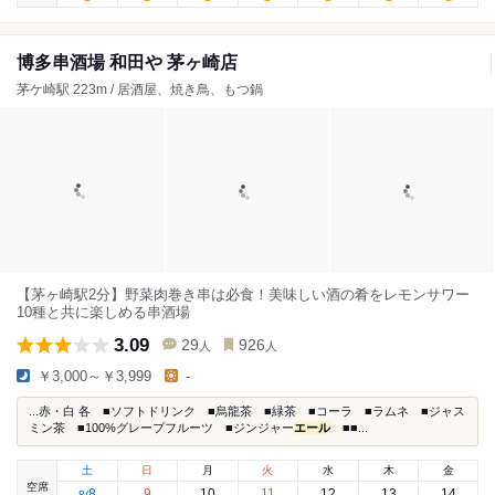
博多串酒場 和田や 茅ヶ崎店
茅ケ崎駅 223m / 居酒屋、焼き鳥、もつ鍋
【茅ヶ崎駅2分】野菜肉巻き串は必食！美味しい酒の肴をレモンサワー
10種と共に楽しめる串酒場
3.09
29
926
人
人
￥3,000～￥3,999
-
...赤・白 各 ■ソフトドリンク ■烏龍茶 ■緑茶 ■コーラ ■ラムネ ■ジャス
ミン茶 ■100%グレープフルーツ ■ジンジャー
エール
■■...
土
日
月
火
水
木
金
空席
8
9
10
11
12
13
14
8
/