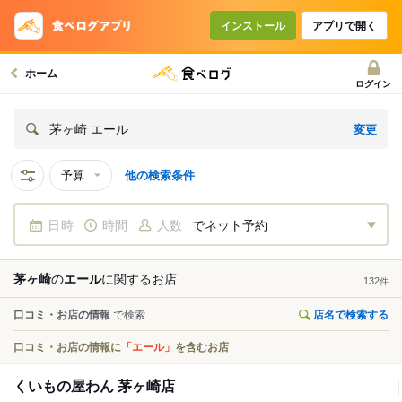
インストール
アプリで開く
ホーム
ログイン
変更
茅ヶ崎 エール
予算
他の検索条件
日時
時間
人数
でネット予約
茅ヶ崎
の
エール
に関する
お店
132
件
口コミ・お店の情報
で検索
店名で検索する
口コミ・お店の情報に
「エール」
を含むお店
くいもの屋わん 茅ヶ崎店