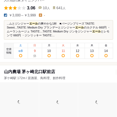
人の隠れ家ダイニングバー
3.06
10
641
人
人
￥3,000～￥3,999
-
...ムとジンジャー
エール
の爽やかな1杯 ■バージンブリーズ TASTE:
Sweet...TASTE: Medium Dry ブランデーとジンジャー
エール
のカクテル 660円 ・
ムーランルージュ TASTE:...TASTE: Medium Dry ジンをジンジャー
エール
とレモ
ンで 660円 ・ジンリッキー TASTE:...
土
日
月
火
水
木
金
空席
8
9
10
11
12
13
14
8
/
情報
山内農場 茅ヶ崎北口駅前店
茅ケ崎駅 172m / 居酒屋、鳥料理、創作料理