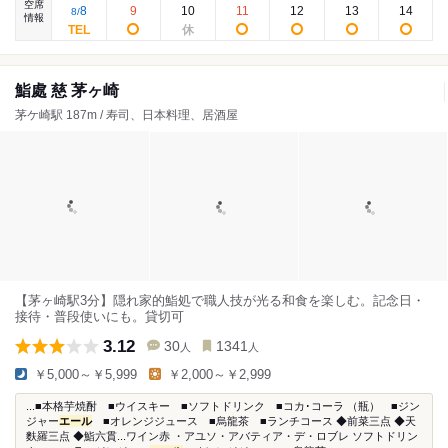
空席
8
9
10
11
12
13
14
8
/
情報
鮨處 慈 茅ヶ崎
茅ケ崎駅 187m / 寿司、日本料理、居酒屋
【茅ヶ崎駅3分】隠れ家的鮨処で職人技が光る和食を楽しむ。記念日・
接待・普段使いにも。貸切可
3.12
30
1341
人
人
￥5,000～￥5,999
￥2,000～￥2,999
...■本格芋焼酎 ■ウイスキー ■ソフトドリンク ■コカ･コーラ （瓶） ■ジン
ジャー
エール
■オレンジジュース ■烏龍茶 ■ランチコース ◆前菜三点 ◆天
麩羅三点 ◆鮨六貫...ワイン赤 ・アユソ・アバティア・デ・ロブレ ソフトドリン