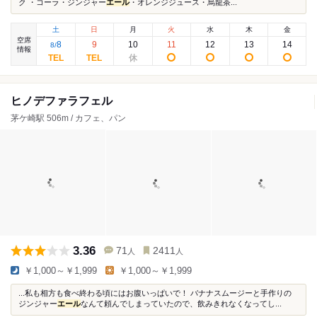
ク ・コーラ・ジンジャー
エール
・オレンジジュース・烏龍茶...
土
日
月
火
水
木
金
空席
8
9
10
11
12
13
14
8
/
情報
ヒノデファラフェル
茅ケ崎駅 506m / カフェ、パン
3.36
71
2411
人
人
￥1,000～￥1,999
￥1,000～￥1,999
...私も相方も食べ終わる頃にはお腹いっぱいで！ バナナスムージーと手作りの
ジンジャー
エール
なんて頼んでしまっていたので、飲みきれなくなってし...