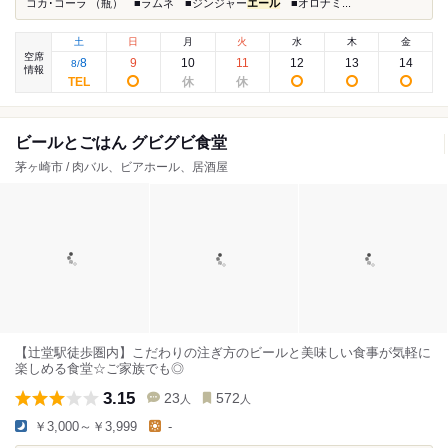
コカ･コーラ （瓶） ■ラムネ ■ジンジャー
エール
■オロナミ...
土
日
月
火
水
木
金
空席
8
9
10
11
12
13
14
8
/
情報
ビールとごはん グビグビ食堂
茅ヶ崎市 / 肉バル、ビアホール、居酒屋
【辻堂駅徒歩圏内】こだわりの注ぎ方のビールと美味しい食事が気軽に
楽しめる食堂☆ご家族でも◎
3.15
23
572
人
人
￥3,000～￥3,999
-