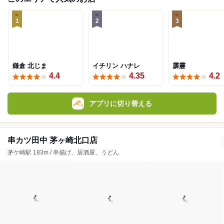
1
2
3
鎌倉 北じま
イチリン ハナレ
霹靂
4.4
4.35
4.2
アプリに切り替える
串カツ田中 茅ヶ崎北口店
茅ケ崎駅 183m / 串揚げ、居酒屋、うどん