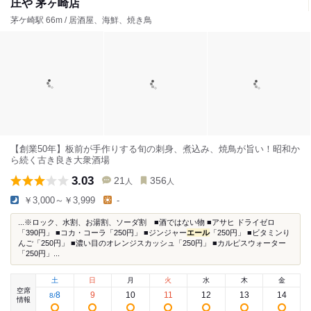
庄や 茅ヶ崎店
茅ケ崎駅 66m / 居酒屋、海鮮、焼き鳥
【創業50年】板前が手作りする旬の刺身、煮込み、焼鳥が旨い！昭和か
ら続く古き良き大衆酒場
3.03
21
356
人
人
￥3,000～￥3,999
-
...※ロック、水割、お湯割、ソーダ割 ■酒ではない物 ■アサヒ ドライゼロ
「390円」 ■コカ・コーラ「250円」 ■ジンジャー
エール
「250円」 ■ビタミンり
んご「250円」 ■濃い目のオレンジスカッシュ「250円」 ■カルピスウォーター
「250円」...
土
日
月
火
水
木
金
空席
8
9
10
11
12
13
14
8
/
情報