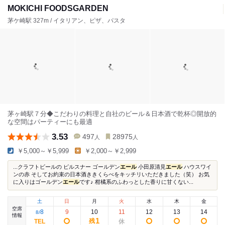
MOKICHI FOODSGARDEN
茅ケ崎駅 327m / イタリアン、ピザ、パスタ
茅ヶ崎駅７分◆こだわりの料理と自社のビール＆日本酒で乾杯◎開放的
な空間はパーティーにも最適
3.53
497
28975
人
人
￥5,000～￥5,999
￥2,000～￥2,999
...クラフトビールの ピルスナー ゴールデン
エール
小田原清見
エール
ハウスワイ
ンの赤 そしてお約束の日本酒ききくらべをキッチリいただきました（笑） お気
に入りはゴールデン
エール
です♪ 柑橘系のふわっとした香りに甘くない...
土
日
月
火
水
木
金
空席
8
9
10
11
12
13
14
8
/
情報
1
残