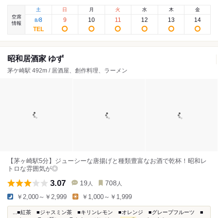
土
日
月
火
水
木
金
空席
8
9
10
11
12
13
14
8
/
情報
昭和居酒家 ゆず
茅ケ崎駅 492m / 居酒屋、創作料理、ラーメン
【茅ヶ崎駅5分】ジューシーな唐揚げと種類豊富なお酒で乾杯！昭和レ
トロな雰囲気が◎
3.07
19
708
人
人
￥2,000～￥2,999
￥1,000～￥1,999
...■紅茶 ■ジャスミン茶 ■キリンレモン ■オレンジ ■グレープフルーツ ■