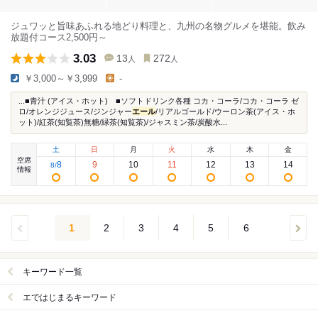
ジュワッと旨味あふれる地どり料理と、九州の名物グルメを堪能。飲み
放題付コース2,500円～
3.03
13
272
人
人
￥3,000～￥3,999
-
...■青汁 (アイス・ホット) ■ソフトドリンク各種 コカ・コーラ/コカ・コーラ ゼ
ロ/オレンジジュース/ジンジャー
エール
/リアルゴールド/ウーロン茶(アイス・ホ
ット)/紅茶(知覧茶)無糖/緑茶(知覧茶)/ジャスミン茶/炭酸水...
土
日
月
火
水
木
金
空席
8
9
10
11
12
13
14
8
/
情報
1
2
3
4
5
6
キーワード一覧
エではじまるキーワード