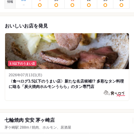
情報
おいしいお店を発見
3.5以下のうまい店
2026年07月13日(月)
〈食べログ3.5以下のうまい店〉新たな名店候補!? 多彩なタン料理
に唸る「炭火焼肉ホルモンうらら」のタン専門店
七輪焼肉 安安 茅ヶ崎店
茅ケ崎駅 288m / 焼肉、ホルモン、居酒屋