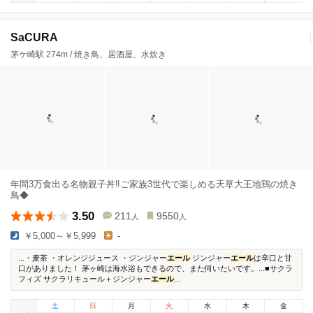
SaCURA
茅ケ崎駅 274m / 焼き鳥、居酒屋、水炊き
年間3万食出る名物親子丼‼︎ご家族3世代で楽しめる天草大王地鶏の焼き
鳥◆
3.50
211
9550
人
人
￥5,000～￥5,999
-
...・麦茶 ・オレンジジュース ・ジンジャー
エール
ジンジャー
エール
は辛口と甘
口がありました！ 茅ヶ崎は海水浴もできるので、また伺いたいです。...■サクラ
フィズ サクラリキュール＋ジンジャー
エール
...
土
日
月
火
水
木
金