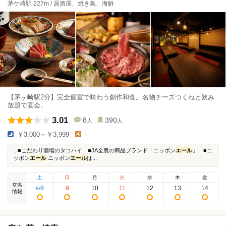
茅ケ崎駅 227m / 居酒屋、焼き鳥、海鮮
【茅ヶ崎駅2分】完全個室で味わう創作和食。名物チーズつくねと飲み
放題で宴会。
3.01
8
390
人
人
￥3,000～￥3,999
-
...■こだわり酒場のタコハイ ■JA全農の商品ブランド「ニッポン
エール
」 ■ニ
ッポン
エール
ニッポン
エール
は...
土
日
月
火
水
木
金
空席
8
9
10
11
12
13
14
8
/
情報