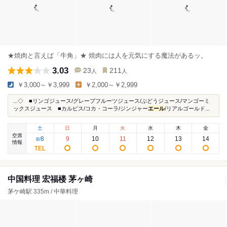
★焼肉と言えば「牛角」★ 焼肉には人を元気にする魔法があるッ。
3.03
23
211
人
人
￥3,000～￥3,999
￥2,000～￥2,999
...◇ ■リンゴジュース/グレープフルーツジュース/ぶどうジュース/マンゴーミ
ックスジュース ■カルピス/コカ・コーラ/ジンジャー
エール
/リアルゴールド...
土
日
月
火
水
木
金
空席
8
9
10
11
12
13
14
8
/
情報
中国料理 宏福楼 茅ヶ崎
茅ケ崎駅 335m / 中華料理