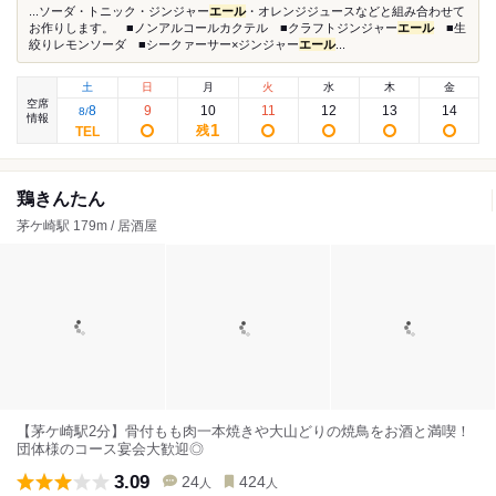
...ソーダ・トニック・ジンジャー
エール
・オレンジジュースなどと組み合わせて
お作りします。 ■ノンアルコールカクテル ■クラフトジンジャー
エール
■生
絞りレモンソーダ ■シークァーサー×ジンジャー
エール
...
土
日
月
火
水
木
金
空席
8
9
10
11
12
13
14
8
/
情報
1
残
鶏きんたん
茅ケ崎駅 179m / 居酒屋
【茅ケ崎駅2分】骨付もも肉一本焼きや大山どりの焼鳥をお酒と満喫！
団体様のコース宴会大歓迎◎
3.09
24
424
人
人