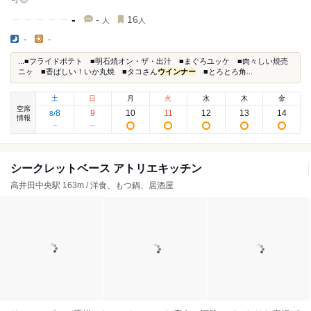
-
-
16
人
人
-
-
...■フライドポテト ■明石焼オン・ザ・出汁 ■まぐろユッケ ■肉々しい焼売
ニヶ ■香ばしい！いか丸焼 ■タコさん
ウインナー
■とろとろ角...
土
日
月
火
水
木
金
空席
8
9
10
11
12
13
14
8
/
情報
シークレットベース アトリエキッチン
高井田中央駅 163m / 洋食、もつ鍋、居酒屋