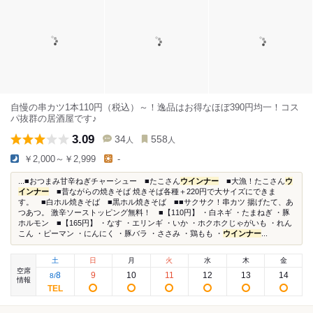
自慢の串カツ1本110円（税込）～！逸品はお得なほぼ390円均一！コス
パ抜群の居酒屋です♪
3.09
34
558
人
人
￥2,000～￥2,999
-
...■おつまみ甘辛ねぎチャーシュー ■たこさん
ウインナー
■大漁！たこさん
ウ
インナー
■昔ながらの焼きそば 焼きそば各種＋220円で大サイズにできま
す。 ■白ホル焼きそば ■黒ホル焼きそば ■■サクサク！串カツ 揚げたて、あ
つあつ。 激辛ソーストッピング無料！ ■【110円】 ・白ネギ ・たまねぎ ・豚
ホルモン ■【165円】 ・なす ・エリンギ ・いか ・ホクホクじゃがいも ・れん
こん ・ピーマン ・にんにく ・豚バラ ・ささみ ・鶏もも ・
ウインナー
...
土
日
月
火
水
木
金
空席
8
9
10
11
12
13
14
8
/
情報