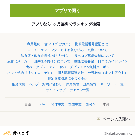
アプリで開く
アプリなら1ヶ月無料でランキング検索！
利用規約
食べログについて
携帯電話番号認証とは
口コミ・ランキングに対する取り組み
点数について
飲食店・飲食企業様向けサービス
食べログ店舗会員について
広告（メーカー・団体様等向け）について
機能改善要望
口コミガイドライン
食べログプレミアム
食べログプレミアム無料クーポン
ネット予約（リクエスト予約）
個人情報保護方針
外部送信（オプトアウト）
特定商取引法に基づく表記
推奨環境
ヘルプ・お問い合わせ
採用情報
企業情報
キーワード一覧
サイトマップ
チェーン一覧
言語：
English
简体中文
繁體中文
한국어
日本語
ページの先頭へ
©Kakaku.com, Inc.