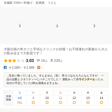
布施駅 159m / 串揚げ、居酒屋、うどん
大阪伝統の串カツと手頃なドリンクが自慢！お子様連れの家族から大人
の飲み会まで大歓迎です！
3.03
16
228
人
人
￥2,000～￥2,999
-
...完全に侮っていました。すんません（笑） 串カツはもちろんなんですが、 一
品の品数とクオリティーにバチこりでした！ 酒飲みって赤
ウインナー
あったら
自分の予定していた2杯お酒進みますよね...
土
日
月
火
水
木
金
空席
8
9
10
11
12
13
14
8
/
情報