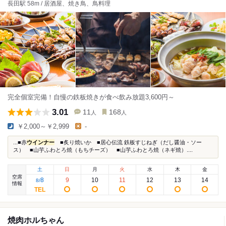
長田駅 58m / 居酒屋、焼き鳥、鳥料理
完全個室完備！自慢の鉄板焼きが食べ飲み放題3,600円～
3.01
11
168
人
人
￥2,000～￥2,999
-
...■赤
ウインナー
■炙り焼いか ■居心伝流 鉄板すじねぎ（だし醤油・ソー
ス） ■山芋ふわとろ焼（もちチーズ） ■山芋ふわとろ焼（ネギ焼）....
土
日
月
火
水
木
金
空席
8
9
10
11
12
13
14
8
/
情報
焼肉ホルちゃん