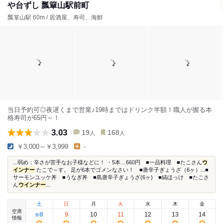
や台ずし 瓢簞山駅前町
瓢箪山駅 60m / 居酒屋、寿司、海鮮
当日予約可◎夜遅くまで営業♪19時まではドリンク半額！職人が握る本
格寿司が65円～！
3.03
19
168
人
人
￥3,000～￥3,999
-
...弱め：辛さが苦手なお子様などに！ ・5本…660円 ■一品料理 ■たこさん
ウ
インナー
たこで～す。 足が6本でゴメンなさい！ ■唐辛子ぎょうざ（6ヶ）...■
サーモンユッケ丼 ■うなぎ丼 ■島唐辛子ぎょうざ(6ヶ) ■縞ほっけ ■たこさ
ん
ウインナー
...
土
日
月
火
水
木
金
空席
8
9
10
11
12
13
14
8
/
情報