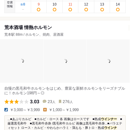
空席
8
9
10
11
12
13
14
8
/
情報
荒本酒場 情熱ホルモン
荒本駅 88m / ホルモン、焼肉、居酒屋
自慢の黒毛和牛ホルモンをはじめ、豊富な新鮮ホルモンをリーズナブル
に！ホルモン198円～◎
3.03
23
276
人
人
￥3,000～￥3,999
￥1,000～￥1,999
...■あぶりカルビ ■カルビ・ロース 各 画像はロースです ■熟成
ウインナー
■
厳選黒毛和牛 ■黒毛和牛赤身 /黒毛和牛カルビ 画像は黒毛和牛赤身...■バラエテ
ィセット ロース・カルビ・やわらかハラミ・鶏もも・豚トロ・熟成
ウインナ