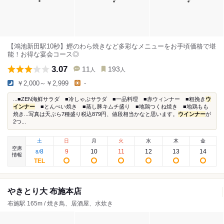
【鴻池新田駅10秒】鰹のわら焼きなど多彩なメニューをお手頃価格で堪
能！お得な宴会コース◎
3.07
11
193
人
人
￥2,000～￥2,999
-
...■ZEN海鮮サラダ ■冷しゃぶサラダ ■一品料理 ■赤ウィンナー ■粗挽き
ウ
インナー
■とんぺい焼き ■蒸し豚キムチ盛り ■地鶏つくね焼き ■地鶏もも
焼き...写真は天ぷら7種盛り税込879円、値段相当かなと思います。
ウインナー
が
2つ...
土
日
月
火
水
木
金
空席
8
9
10
11
12
13
14
8
/
情報
やきとり大 布施本店
布施駅 165m / 焼き鳥、居酒屋、水炊き