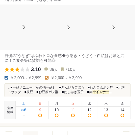
自慢の“うなぎ”はふわトロな食感◆う巻き・うざく・白焼はお酒と共
に！ご宴会等に貸切も可能◎
3.10
36
710
人
人
￥2,000～￥2,999
￥2,000～￥2,999
...■一品メニュー［その他一品］ ■きんぴらごぼう ■れんこんポン酢 ■ポテ
トサラダ ■枝豆 ■お豆腐ポン酢 ■だし巻き玉子 ■赤
ウインナー
...
土
日
月
火
水
木
金
空席
8
9
10
11
12
13
14
8
/
情報