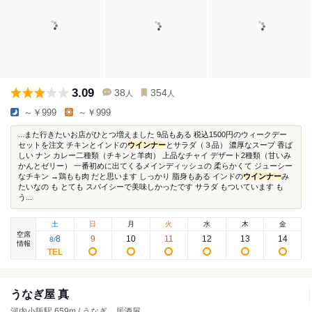
3.09
38
354
人
人
～￥999
～￥999
...また行きたいお店がひとつ増えました 9品もある 税込1500円のウィークデー
セットを注文 チキンとインドの
ウインナー
とサラダ（３品） 濃厚なスープ 香ば
しい ナン カレー二種類（チキンと羊肉） 上品なチャイ デザート2種類（甘いみ
かんとゼリー） 一番初めに出てくるメインディッシュの 柔らかくて ジューシー
なチキン →鶏もも肉 だと思います しっかり 脂身もある インドの
ウインナー
み
たいなの も とても スパイシーで美味しかったです サラダ もついています も
う...
土
日
月
火
水
木
金
空席
8
9
10
11
12
13
14
8
/
情報
うなぎ屋 真
河内小阪駅 659m / うなぎ、居酒屋