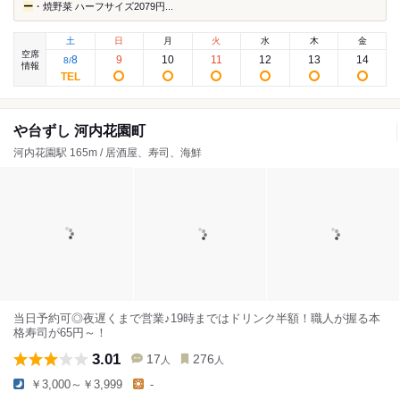
ー
・焼野菜 ハーフサイズ2079円...
土
日
月
火
水
木
金
空席
8
9
10
11
12
13
14
8
/
情報
や台ずし 河内花園町
河内花園駅 165m / 居酒屋、寿司、海鮮
当日予約可◎夜遅くまで営業♪19時まではドリンク半額！職人が握る本
格寿司が65円～！
3.01
17
276
人
人
￥3,000～￥3,999
-