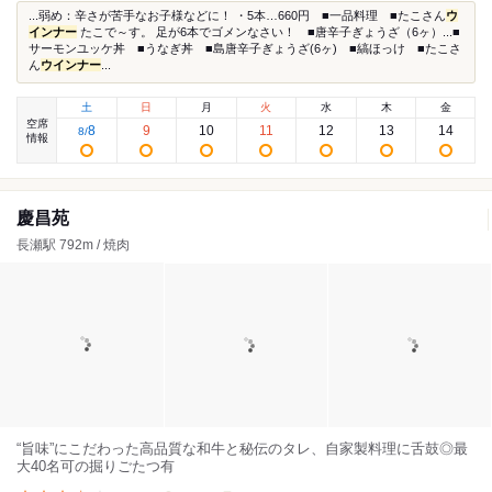
...弱め：辛さが苦手なお子様などに！ ・5本…660円 ■一品料理 ■たこさん
ウ
インナー
たこで～す。 足が6本でゴメンなさい！ ■唐辛子ぎょうざ（6ヶ）...■
サーモンユッケ丼 ■うなぎ丼 ■島唐辛子ぎょうざ(6ヶ) ■縞ほっけ ■たこさ
ん
ウインナー
...
土
日
月
火
水
木
金
空席
8
9
10
11
12
13
14
8
/
情報
慶昌苑
長瀬駅 792m / 焼肉
“旨味”にこだわった高品質な和牛と秘伝のタレ、自家製料理に舌鼓◎最
大40名可の掘りごたつ有