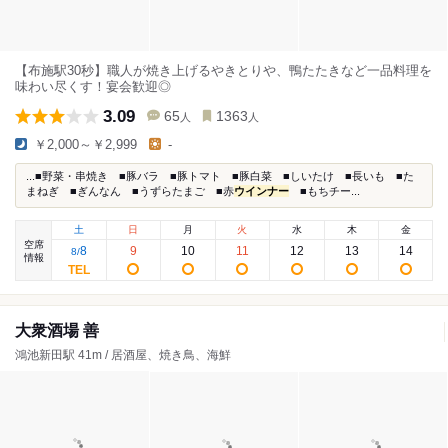
【布施駅30秒】職人が焼き上げるやきとりや、鴨たたきなど一品料理を
味わい尽くす！宴会歓迎◎
3.09
65
1363
人
人
￥2,000～￥2,999
-
...■野菜・串焼き ■豚バラ ■豚トマト ■豚白菜 ■しいたけ ■長いも ■た
まねぎ ■ぎんなん ■うずらたまご ■赤
ウインナー
■もちチー...
土
日
月
火
水
木
金
空席
8
9
10
11
12
13
14
8
/
情報
大衆酒場 善
鴻池新田駅 41m / 居酒屋、焼き鳥、海鮮