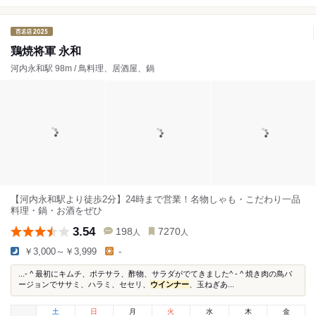
鶏焼将軍 永和
河内永和駅 98m / 鳥料理、居酒屋、鍋
【河内永和駅より徒歩2分】24時まで営業！名物しゃも・こだわり一品
料理・鍋・お酒をぜひ
3.54
198
7270
人
人
￥3,000～￥3,999
-
...- ^ 最初にキムチ、ポテサラ、酢物、サラダがでてきました^ - ^ 焼き肉の鳥バ
ージョンでササミ、ハラミ、セセリ、
ウインナー
、玉ねぎあ...
土
日
月
火
水
木
金