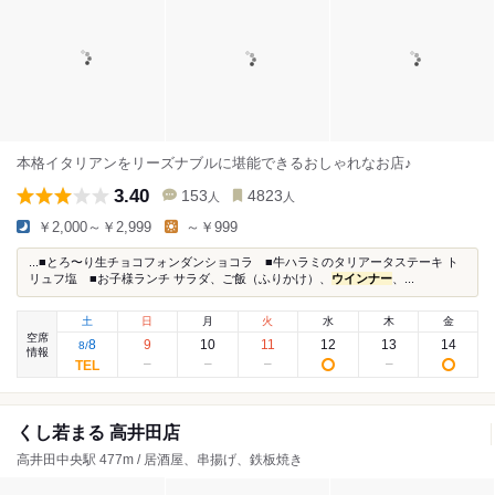
本格イタリアンをリーズナブルに堪能できるおしゃれなお店♪
3.40
153
4823
人
人
￥2,000～￥2,999
～￥999
...■とろ〜り生チョコフォンダンショコラ ■牛ハラミのタリアータステーキ ト
リュフ塩 ■お子様ランチ サラダ、ご飯（ふりかけ）、
ウインナー
、...
土
日
月
火
水
木
金
空席
8
9
10
11
12
13
14
8
/
情報
くし若まる 高井田店
高井田中央駅 477m / 居酒屋、串揚げ、鉄板焼き