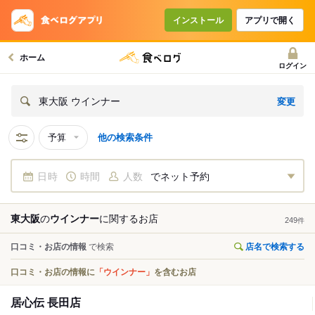
インストール
アプリで開く
ホーム
ログイン
変更
東大阪 ウインナー
予算
他の検索条件
日時
時間
人数
でネット予約
東大阪
の
ウインナー
に関する
お店
249
件
口コミ・お店の情報
で検索
店名で検索する
口コミ・お店の情報に
「ウインナー」
を含むお店
居心伝 長田店