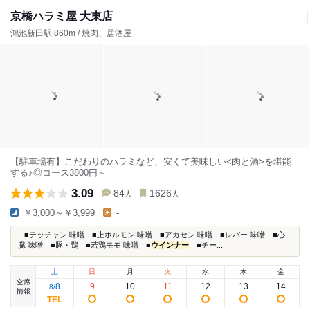
京橋ハラミ屋 大東店
鴻池新田駅 860m / 焼肉、居酒屋
【駐車場有】こだわりのハラミなど、安くて美味しい<肉と酒>を堪能
する♪◎コース3800円～
3.09
84
1626
人
人
￥3,000～￥3,999
-
...■テッチャン 味噌 ■上ホルモン 味噌 ■アカセン 味噌 ■レバー 味噌 ■心
臓 味噌 ■豚・鶏 ■若鶏モモ 味噌 ■
ウインナー
■チー...
土
日
月
火
水
木
金
空席
8
9
10
11
12
13
14
8
/
情報