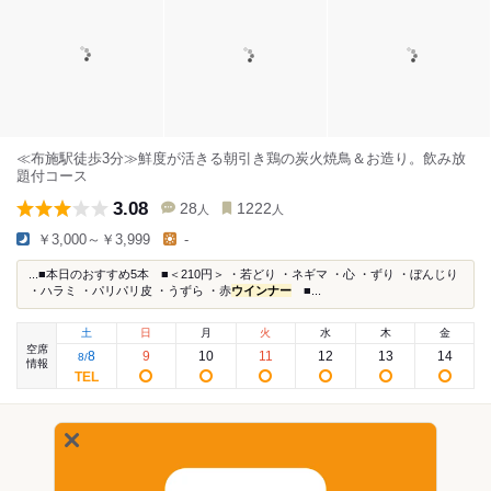
≪布施駅徒歩3分≫鮮度が活きる朝引き鶏の炭火焼鳥＆お造り。飲み放
題付コース
3.08
28
1222
人
人
￥3,000～￥3,999
-
...■本日のおすすめ5本 ■＜210円＞ ・若どり ・ネギマ ・心 ・ずり ・ぼんじり
・ハラミ ・パリパリ皮 ・うずら ・赤
ウインナー
■...
土
日
月
火
水
木
金
空席
8
9
10
11
12
13
14
8
/
情報