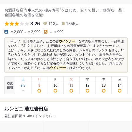
お洒落な店内◆人気の"極み寿司"をはじめ、安くて旨い、多彩な一品！
全国各地の地酒を堪能♪
3.26
113
1555
人
人
￥2,000～￥2,999
～￥999
...串カツ、出汁巻き玉子、たこの赤
ウインナー
、なすの明太マヨなど、一品料理
をいろいろ注文しました。 お寿司はネタの種類が豊富で、まぐろやサーモン、
えび、いか、〆さばなどを気軽に楽しめる内容。シャリとのバランスも良く、い
ろいろなネタを少しずつ味わえるのが嬉しいポイントでした。 出汁巻き玉子は
熱々で、たっぷりのおろしと出汁がよく合う優しい味わい。串カツは衣がサクサ
クで軽く、海老やうずらなど定番のネタを美味しくいただけました。 見た目の
インパクトがある「たこの赤
ウインナー
」は遊び心があり...
土
日
月
火
水
木
金
空席
8
9
10
11
12
13
14
8
/
情報
ルンビニ 若江岩田店
若江岩田駅 914m / インドカレー