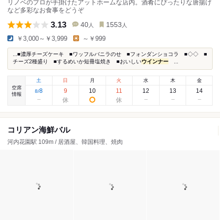
リノベのプロが手掛けたアットホームな店内。酒肴にぴったりな唐揚げ
など多彩なお食事をどうぞ
3.13
40
1553
人
人
￥3,000～￥3,999
～￥999
...■濃厚チーズケーキ ■ワッフルバニラのせ ■フォンダンショコラ ■◇◇ ■
チーズ2種盛り ■するめいか短冊塩焼き ■おいしい
ウインナー
...
土
日
月
火
水
木
金
空席
8
9
10
11
12
13
14
8
/
情報
コリアン海鮮バル
河内花園駅 109m / 居酒屋、韓国料理、焼肉