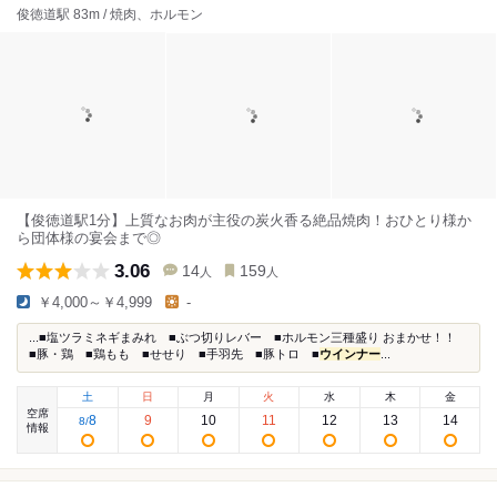
俊徳道駅 83m / 焼肉、ホルモン
【俊徳道駅1分】上質なお肉が主役の炭火香る絶品焼肉！おひとり様か
ら団体様の宴会まで◎
3.06
14
159
人
人
￥4,000～￥4,999
-
...■塩ツラミネギまみれ ■ぶつ切りレバー ■ホルモン三種盛り おまかせ！！
■豚・鶏 ■鶏もも ■せせり ■手羽先 ■豚トロ ■
ウインナー
...
土
日
月
火
水
木
金
空席
8
9
10
11
12
13
14
8
/
情報