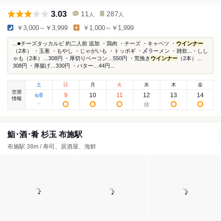
3.03
11
287
人
人
￥3,000～￥3,999
￥1,000～￥1,999
...■チーズタッカルビ 約二人前 追加 ・鶏肉 ・チーズ ・キャベツ ・
ウインナー
（2本） ・玉葱 ・もやし ・じゃがいも ・トッポギ ・〆ラーメン ・雑炊...・しし
ゃも（2本）…308円 ・厚切りベーコン…550円 ・荒挽き
ウインナー
（2本）…
308円 ・厚揚げ…330円 ・バター…44円...
土
日
月
火
水
木
金
空席
8
9
10
11
12
13
14
8
/
情報
鮨･酒･肴 杉玉 布施駅
布施駅 38m / 寿司、居酒屋、海鮮