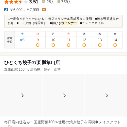
3.51
28
759
人
人
￥6,000～￥7,999
-
...一度食べるとクセになる！ 当店オリジナル育成系タレ使用 ■焼き野菜盛り合
わせ ■トック焼（韓国餅） ■粗びき
ウインナー
■ニンニクオイル...
土
日
月
火
水
木
金
空席
8
9
10
11
12
13
14
8
/
情報
ひとくち餃子の頂 瓢箪山店
瓢箪山駅 160m / 居酒屋、餃子、食堂
毎日店内仕込み！国産野菜100％使用の焼き餃子を満喫◆テイクアウト
可◎