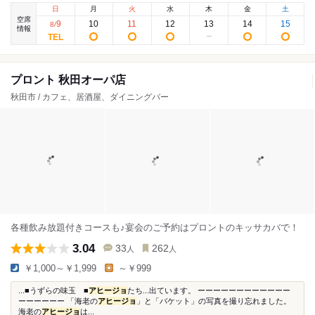
日
月
火
水
木
金
土
空席
9
10
11
12
13
14
15
8
/
情報
プロント 秋田オーパ店
秋田市 / カフェ、居酒屋、ダイニングバー
各種飲み放題付きコースも♪宴会のご予約はプロントのキッサカバで！
3.04
33
262
人
人
￥1,000～￥1,999
～￥999
...■うずらの味玉 ■
アヒージョ
たち...出ています。 ーーーーーーーーーーーー
ーーーーーー 「海老の
アヒージョ
」と「バケット」の写真を撮り忘れました。
海老の
アヒージョ
は...