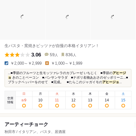
生パスタ・窯焼きピッツァが自慢の本格イタリアン！
3.06
59
836
人
人
￥2,000～￥2,999
￥1,000～￥1,999
...■季節のフルーツと生モッツァレラのカプレーゼ いちじく ■季節の
アヒージ
ョ
きのことベーコン ■バンサンサラダ ■ナポリ名物あおさのゼッポリーニ...■
ブラックペッパーをのせて ■完成。 ■たらこのジャガイモの
アヒージョ
...
日
月
火
水
木
金
土
空席
9
10
11
12
13
14
15
8
/
情報
アーティーチョーク
秋田市 / イタリアン、パスタ、居酒屋