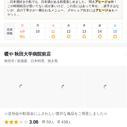
...日本酒好きの私でも、日本酒がある程度楽しめました。 明太
アヒージョ
神！
この時期枝豆が置いてない店が多いけど、この店にはあって幸せ。...派手さはな
いが、店の丁寧さが一番伝わるメニュー。 〆やシェア向きには
アヒージョ
＆バ
ゲット...
日
月
火
水
木
金
土
空席
9
10
11
12
13
14
15
8
/
情報
暖や 秋田大学病院前店
秋田市 / 居酒屋、日本料理、焼き鳥
☆送別会や歓迎会にふさわしい贅沢な逸品をご用意しました☆
3.06
50
438
人
人