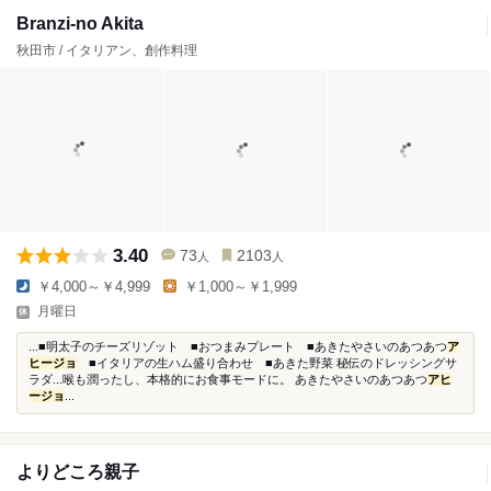
Branzi-no Akita
秋田市 / イタリアン、創作料理
3.40
73
2103
人
人
￥4,000～￥4,999
￥1,000～￥1,999
月曜日
...■明太子のチーズリゾット ■おつまみプレート ■あきたやさいのあつあつ
ア
ヒージョ
■イタリアの生ハム盛り合わせ ■あきた野菜 秘伝のドレッシングサ
ラダ...喉も潤ったし、本格的にお食事モードに。 あきたやさいのあつあつ
アヒ
ージョ
...
よりどころ親子