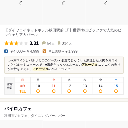
【ダイワロイネットホテル秋田駅前 1F】世界No.1ピッツァで人気のピ
ッツェリア＆バール
3.31
64
834
人
人
￥4,000～￥4,999
￥1,000～￥1,999
...〜赤ワインとバルサミコのソース〜 低温でじっくりと調理したお肉を赤ワイ
ンとバルサミコソースで ■海老とマッシュルームの
アヒージョ
ニンニクの香り
が食欲をそそる、
アヒージョ
のベストコンビ...
日
月
火
水
木
金
土
空席
9
10
11
12
13
14
15
8
/
情報
バイロカフェ
秋田市 / カフェ、ダイニングバー、バー