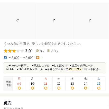
くつろぎの空間で、楽しいお時間をお過ごしください。
3.01
8
207
人
人
￥2,000～￥2,999
-
...■いかの一夜干し ■樺太ししゃも ■しまほっけ ■当店イチ押しバル
MENU ■PIZZA マルゲリータ ■海老とアボカドの
アヒージョ
バケット付き...
日
月
火
水
木
金
土
空席
9
10
11
12
13
14
15
8
/
情報
虎穴