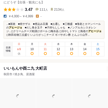
にどうぞ【出張・観光にも】
3.47
111
2134
人
人
￥4,000～￥4,999
-
...■新政 ■焼サザエ ■煮込み豆腐 ■お通し ■三種盛 ■海老とカマンベール
の
アヒージョ
■だし巻き玉子 ■子持ちししゃも ■ノンアルカシスオレン
ジ...◻︎クリームチーズ粕漬けボール ◻︎梅水晶 ◻︎冷やしトマト ◻︎海老の
アヒージョ
◻︎秋田名物三点盛り いぶりがっこチーズ ギバサポン酢 とんぶり山芋...
日
月
火
水
木
金
土
空席
9
10
11
12
13
14
15
8
/
情報
いいもんや酉ニ九 大町店
秋田市 / 焼き鳥、居酒屋