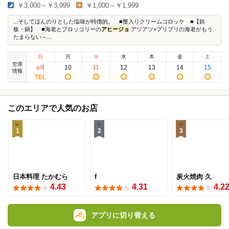
￥3,000～￥3,999
￥1,000～￥1,999
...そしてほんのりとした塩味が特徴的。 ■蟹入りクリームコロッケ ■【鉄
板・鍋】 ■海老とブロッコリーの
アヒージョ
アツアツ×プリプリの海老がもう
たまらない～...
日
月
火
水
木
金
土
空席
9
10
11
12
13
14
15
8
/
情報
このエリアで人気のお店
1
2
3
日本料理 たかむら
f
炭火焼肉 久
4.43
4.31
4.2
アプリに切り替える