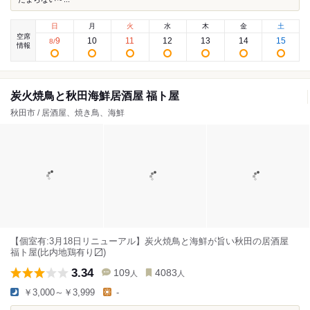
日
月
火
水
木
金
土
空席
9
10
11
12
13
14
15
8
/
情報
炭火焼鳥と秋田海鮮居酒屋 福ト屋
秋田市 / 居酒屋、焼き鳥、海鮮
【個室有:3月18日リニューアル】炭火焼鳥と海鮮が旨い秋田の居酒屋
福ト屋(比内地鶏有り〼)
3.34
109
4083
人
人
￥3,000～￥3,999
-