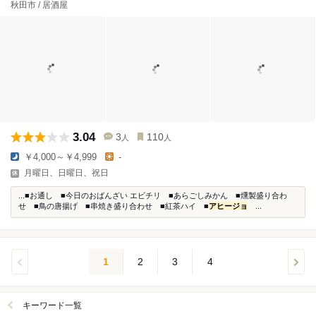
秋田市 / 居酒屋
3.04
3
110
人
人
￥4,000～￥4,999
-
月曜日、日曜日、祝日
...■お通し ■今日のおばんざい エビチリ ■あらごしみかん ■燻製盛り合わ
せ ■鳥の唐揚げ ■串焼き盛り合わせ ■紅茶ハイ ■
アヒージョ
...
1
2
3
4
キーワード一覧