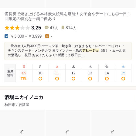
備長炭で焼き上げる本格炭火焼鳥を堪能！女子会やデートにも◎一日１
回限定の特別な土鍋ご飯あり
3.25
47
814
人
人
￥3,000～￥3,999
-
...飲み会 1人約3000円 ウーロン茶・焼き鳥（ねぎまもも・レバー・つくね）・
チキンステーキ・メンチカツ 赤ウィンナー・鳥の
アヒージョ
（白）・ムール貝
の酒蒸し・枝豆 お安くたらふく❗ 所用にて秋田に...
日
月
火
水
木
金
土
空席
9
10
11
12
13
14
15
8
/
情報
酒場ニカイノニカ
秋田市 / 居酒屋