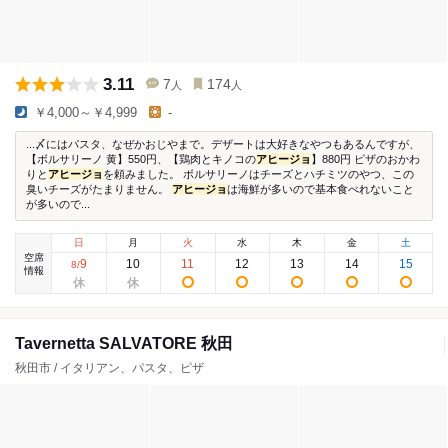
3.11
7
174
人
人
￥4,000～￥4,999
-
...〆にはパスタ、なぜかおじやまで。デザートは大好きなやつもあるんですが、
【ボルサリーノ 黄】550円、【鶏肉とキノコの
アヒージョ
】880円 ピザのおかわ
りと
アヒージョ
を頼みました。 ボルサリーノはチーズとハチミツのやつ、この
臭いチーズがたまりません。
アヒージョ
は海鮮が多いので基本食べれないこと
が多いので...
日
月
火
水
木
金
土
空席
9
10
11
12
13
14
15
8
/
情報
Tavernetta SALVATORE 秋田
秋田市 / イタリアン、パスタ、ピザ