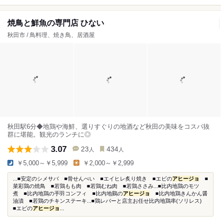
焼鳥と鮮魚の専門店 ひない
秋田市 / 鳥料理、焼き鳥、居酒屋
秋田駅6分◆地鶏や海鮮、選りすぐりの地酒など秋田の美味をコスパ抜
群に堪能。観光のランチに◎
3.07
23
434
人
人
￥5,000～￥5,999
￥2,000～￥2,999
...■安定のシメサバ ■骨せんべい ■エイヒレ炙り焼き ■エビの
アヒージョ
■
菜彩鶏の焼鳥 ■若鶏もも肉 ■若鶏むね肉 ■若鶏ささみ...■比内地鶏のモツ
煮 ■比内地鶏の手羽コンフィ ■比内地鷄の
アヒージョ
■比内地鶏きんかん醤
油漬 ■若鶏のチキンステーキ...■鶏レバーと店主お任せ比内地鶏串(ソリレス)
■エビの
アヒージョ
...