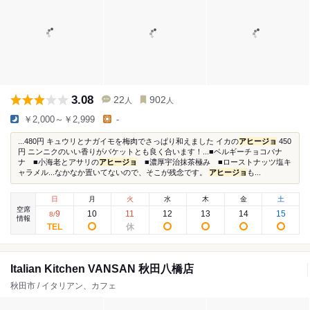
3.08
22
902
人
人
￥2,000～￥2,999
-
...480円 キュウリとナガイモを梅肉でさっぱり和えました イカの
アヒージョ
450
円 ニンニクのいい香りがバケットとも良く合います！...■ベルギーチョコバナ
ナ ■小海老とアサリの
アヒージョ
■濃厚宇治抹茶極み ■ローストナッツ塩キ
ャラメル...なかなか置いてないので、そこが残念です。
アヒージョ
も...
日
月
火
水
木
金
土
空席
9
10
11
12
13
14
15
8
/
情報
Italian Kitchen VANSAN 秋田八橋店
秋田市 / イタリアン、カフェ