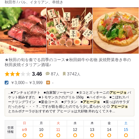
秋田市 / バル、イタリアン、串焼き
★秋田の旬を奏でる四季のコース★秋田錦牛や名物 炭焼野菜巻き串の
秋田炭焼イタリアン酒場♪
3.46
87
3742
人
人
￥3,000～￥3,999
-
...■アンチョビポテト ■自家製ソーセージ ■タコとズッキーニの
アヒージョ
バ
ケット頼みすぎた ■トモサンカクのグリル 150g ■ハイボール ■こぼれスパ
ークリングワイン ■宴会コース ■グラタン ■
アヒージョ
■葉っぱのサラダ
だったかな・・・？...ですが筋を感じたのでもう少し柔らかいと◎
アヒージョ
とカルボナーラがおすすめです アヒージョは大好物 外れなくてスキ...
日
月
火
水
木
金
土
空席
9
10
11
12
13
14
15
8
/
情報