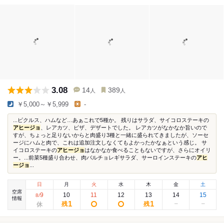
3.08
14
389
人
人
￥5,000～￥5,999
-
...ピクルス、ハムなど…あぁこれで5種か。 残りはサラダ、サイコロステーキの
アヒージョ
、レアカツ、ピザ、デザートでした。 レアカツがなかなか旨いので
すが、ちょっと足りないからと肉盛り3種と一緒に盛られてきましたが、ソーセ
ージにハムと肉で、これは追加注文しなくてもよかったかなぁという感じ。 サ
イコロステーキの
アヒージョ
はなかなか食べることもないですが、さらにオイリ
ー。...前菜5種盛り合わせ、肉バルチョレギサラダ、サーロインステーキの
アヒ
ージョ
...
日
月
火
水
木
金
土
空席
9
10
11
12
13
14
15
8
/
情報
1
1
残
残