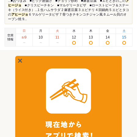
...■おつまみ ■ビック唐揚げ ■チョリソ炒め ■麻婆豆腐 ■エビときのこの
ア
ヒージョ
■クリスピーチキン ■マルゲリータピザ ■ローストビーフ＆ステー
キ（ライス付き）...1 生ハムサラダ 2 麻婆豆腐 3 エビチリ 4 回鍋肉 5 エビとタコ
の
アヒージョ
6 マルゲリータピザ 7 骨つきチキンコチジャン風 8 ムール貝のオ
ーブン焼 9...
日
月
火
水
木
金
土
空席
9
10
11
12
13
14
15
8
/
情報