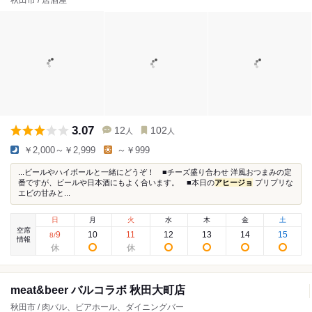
秋田市 / 居酒屋
3.07
12
102
人
人
￥2,000～￥2,999
～￥999
...ビールやハイボールと一緒にどうぞ！ ■チーズ盛り合わせ 洋風おつまみの定
番ですが、ビールや日本酒にもよく合います。 ■本日の
アヒージョ
プリプリな
エビの甘みと...
日
月
火
水
木
金
土
空席
9
10
11
12
13
14
15
8
/
情報
meat&beer バルコラボ 秋田大町店
秋田市 / 肉バル、ビアホール、ダイニングバー