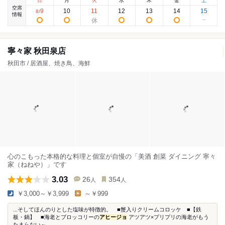
日
月
火
水
木
金
土
空席
9
10
11
12
13
14
15
8
/
情報
寧々家 秋田泉店
秋田市 / 居酒屋、焼き鳥、海鮮
心のこもった本格的な料理と個室が自慢の「美酒 創菜 ダイニング 寧々
家（ねねや）」です
3.03
26
354
人
人
￥3,000～￥3,999
～￥999
...そしてほんのりとした塩味が特徴的。 ■蟹入りクリームコロッケ ■【鉄
板・鍋】 ■海老とブロッコリーの
アヒージョ
アツアツ×プリプリの海老がもう
たまらない～...