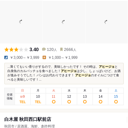
3.40
120
2666
人
人
￥3,000～￥3,999
￥1,000～￥1,999
...薄くてもいい香りがするので、美味しかったです！ その時は、
アヒージョ
と
白身魚のカルパッチョを食べました！
アヒージョ
は少し、しょっぱいけど、お酒
が進みそうでした！ パンはお代わりできます！
アヒージョ
のオイルにつけて食
べると美味しいです！...
日
月
火
水
木
金
土
空席
9
10
11
12
13
14
15
8
/
情報
白木屋 秋田西口駅前店
秋田市 / 居酒屋、海鮮、創作料理