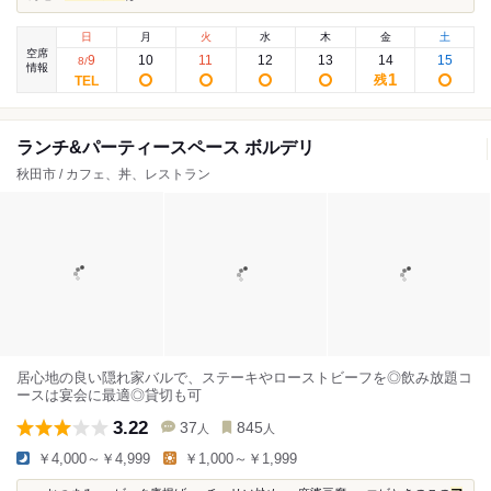
日
月
火
水
木
金
土
空席
9
10
11
12
13
14
15
8
/
情報
1
残
ランチ&パーティースペース ボルデリ
秋田市 / カフェ、丼、レストラン
居心地の良い隠れ家バルで、ステーキやローストビーフを◎飲み放題コ
ースは宴会に最適◎貸切も可
3.22
37
845
人
人
￥4,000～￥4,999
￥1,000～￥1,999