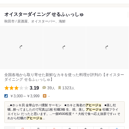
オイスターダイニング せるふぃっしゅ
秋田市 / 居酒屋、オイスターバー、海鮮
全国各地から取り寄せた新鮮なカキを使った料理が評判の【オイスター
ダイニング せるふぃっしゅ】
3.19
39
1323
人
人
￥3,000～￥3,999
-
...■ホッキ貝 金華山サバ燻製 サーモン ■カキと海老の
アヒージョ
■蒸し牡
蠣...酔ってましたので写真は1枚 牡蠣3種 生、焼、蒸し
アヒージョ
牡蠣フライ
エイヒレ だったと思います。...一個¥500程度＾＾大粒で食べ応え抜群です♪♪ そ
れから牡蠣の
アヒージョ
...