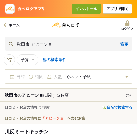
インストール
アプリで開く
ホーム
ログイン
変更
秋田市 アヒージョ
予算
他の検索条件
日時
時間
人数
でネット予約
秋田市
の
アヒージョ
に関する
お店
79
件
口コミ・お店の情報
で検索
店名で検索する
口コミ・お店の情報に
「アヒージョ」
を含むお店
川反ミートキッチン