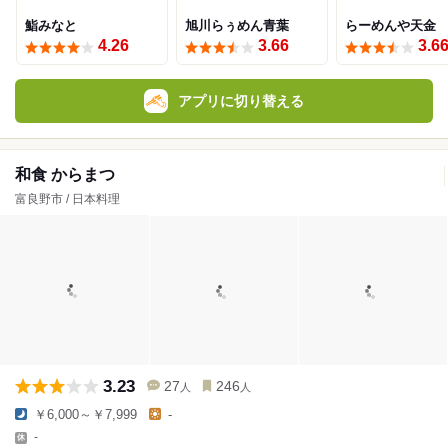
鮨みなと
旭川らぅめん青葉
らーめんや天金
4.26
3.66
3.6
アプリに切り替える
和食 からまつ
富良野市 / 日本料理
3.23
27
246
人
人
￥6,000～￥7,999
-
-