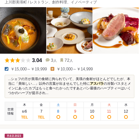
上川郡美瑛町 / レストラン、創作料理、イノベーティブ
3.04
3
72
人
人
￥15,000～￥19,999
￥10,000～￥14,999
...シェフの方が美瑛の食材に拘られていて、美瑛の食材がほとんどでしたが、本
当に「美味しい…」以外の言葉が出ませんでした特に
アスパラ
の冷製パスタとメ
インにあったカブはもっと食べたかったですあとパン最後のハーブティーはいく
つかのハーブが提示され...
木
金
土
日
月
火
水
空席
6
7
8
9
10
11
12
8
/
情報