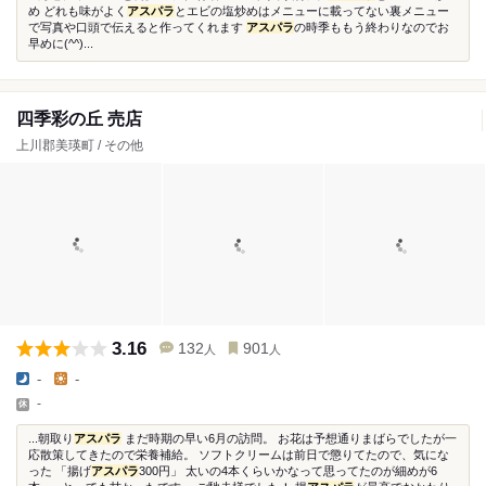
め どれも味がよく
アスパラ
とエビの塩炒めはメニューに載ってない裏メニュー
で写真や口頭で伝えると作ってくれます
アスパラ
の時季ももう終わりなのでお
早めに(^^)...
四季彩の丘 売店
上川郡美瑛町 / その他
3.16
132
901
人
人
-
-
-
...朝取り
アスパラ
まだ時期の早い6月の訪問。 お花は予想通りまばらでしたが一
応散策してきたので栄養補給。 ソフトクリームは前日で懲りてたので、気にな
った 「揚げ
アスパラ
300円」 太いの4本くらいかなって思ってたのが細めが6