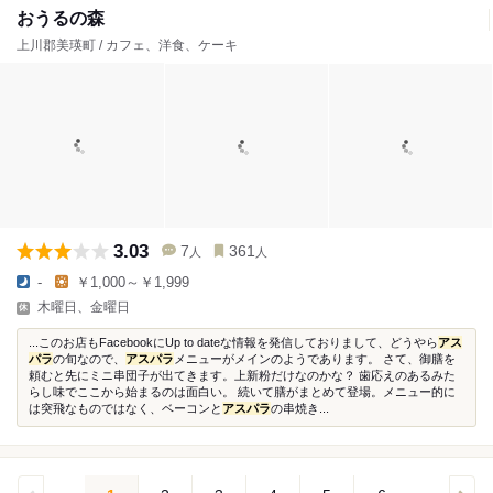
おうるの森
上川郡美瑛町 / カフェ、洋食、ケーキ
3.03
7
361
人
人
-
￥1,000～￥1,999
木曜日、金曜日
...このお店もFacebookにUp to dateな情報を発信しておりまして、どうやら
アス
パラ
の旬なので、
アスパラ
メニューがメインのようであります。 さて、御膳を
頼むと先にミニ串団子が出てきます。上新粉だけなのかな？ 歯応えのあるみた
らし味でここから始まるのは面白い。 続いて膳がまとめて登場。メニュー的に
は突飛なものではなく、ベーコンと
アスパラ
の串焼き...