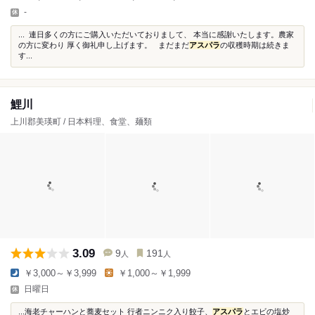
-
... 連日多くの方にご購入いただいておりまして、 本当に感謝いたします。農家
の方に変わり 厚く御礼申し上げます。 まだまだ
アスパラ
の収穫時期は続きま
す...
鯉川
上川郡美瑛町 / 日本料理、食堂、麺類
3.09
9
191
人
人
￥3,000～￥3,999
￥1,000～￥1,999
日曜日
...海老チャーハンと蕎麦セット 行者ニンニク入り餃子、
アスパラ
とエビの塩炒