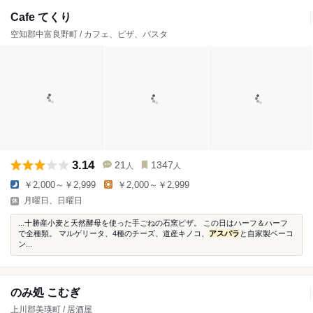
Cafe てくり
空知郡中富良野町 / カフェ、ピザ、パスタ
3.14
21
1347
人
人
￥2,000～￥2,999
￥2,000～￥2,999
月曜日、日曜日
...十勝産小麦と天然酵母を使った手ごねの石窯ピザ。 この日はハーフ＆ハーフ
で全種類。 マルゲリータ、4種のチーズ、道産キノコ、
アスパラ
と自家製ベーコ
ン...
のみ処 こむぎ
上川郡美瑛町 / 居酒屋