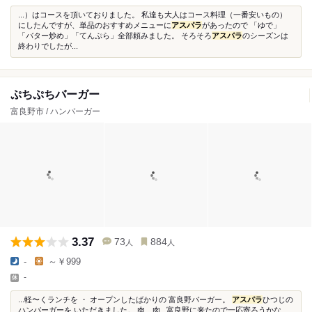
...）はコースを頂いておりました。 私達も大人はコース料理（一番安いもの）
にしたんですが、単品のおすすめメニューに
アスパラ
があったので 「ゆで」
「バター炒め」「てんぷら」全部頼みました。 そろそろ
アスパラ
のシーズンは
終わりでしたが...
ぷちぷちバーガー
富良野市 / ハンバーガー
3.37
73
884
人
人
-
～￥999
-
...軽〜くランチを ・ オープンしたばかりの 富良野バーガー。
アスパラ
ひつじの
ハンバーガーを いただきました。 肉、肉...富良野に来たので一応寄ろうかな