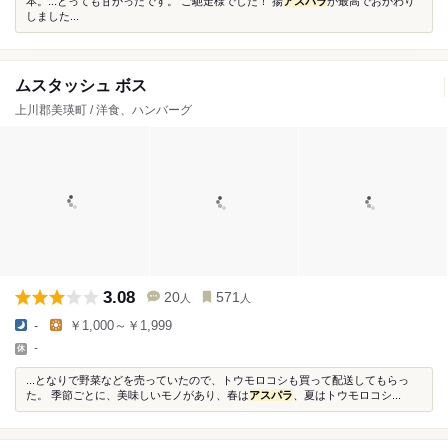
本。...とっても甘かったです。 ご馳走様でした！ 揚
アスパラ
が最高でおかわり
しました...
ムスタッシュ ボス
上川郡美瑛町 / 洋食、ハンバーグ
3.08
20
571
人
人
-
￥1,000～￥1,999
-
...となりで野菜などを売っていたので、トウモロコシも買って配送してもらっ
た。 季節ごとに、美味しいモノがあり、春は
アスパラ
、夏はトウモロコシ...