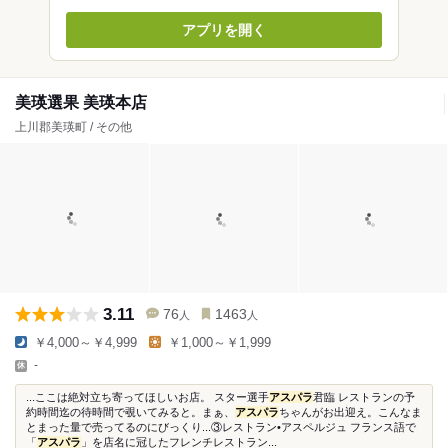
アプリを開く
美瑛選果 美瑛本店
上川郡美瑛町 / その他
3.11
76
1463
人
人
￥4,000～￥4,999
￥1,000～￥1,999
-
...ここは絶対立ち寄ってほしいお店。 スター選手
アスパラ
君臨 レストランの予
約時間迄の待時間で覗いてみると。まぁ、
アスパラ
ちゃんがお出迎え。こんなま
とまった量で売ってるのにびっくり...③レストラン•アスペルジュ フランス語で
「
アスパラ
」を店名に冠したフレンチレストラン...