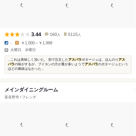
3.44
160
5115
人
人
-
￥1,000～￥1,999
火曜日、水曜日
...これは美味しく頂いた。 別で注文した
アスパラ
ポタージュは、ほんのり
アス
パラ
の味がするが、ブイヨンの方が量が多いようで
アスパラ
のポタージュという
ほどの風味はなかった...
メインダイニングルーム
富良野市 / フレンチ