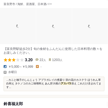
富良野市 / 海鮮、居酒屋、日本酒バー
【富良野駅徒歩2分】旬の食材をふんだんに使用した日本料理の数々を
お楽しみください。
3.20
22
1203
人
人
￥5,000～￥5,999
-
水曜日
...カニと柚子のしんじょう アブラガレイの煮凝り 卯の花のカステラ ほうれん草
白和え タケノコのカニ味噌和え あん肝大根の
アスパラ
添え これだけ含まれてま
す...
鈴喜福太郎