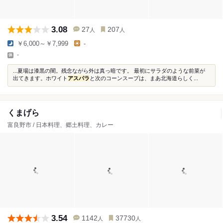
3.08
27
207
人
人
￥6,000～￥7,999
-
-
...夏場は漆黒の闇。残念ながら外は真っ暗です。 最初にサラダのような前菜が
出てきます。ホワイト
アスパラ
と次のコーンスープは、まあ北海道らしく...
くまげら
富良野市 / 日本料理、郷土料理、カレー
3.54
1142
37730
人
人