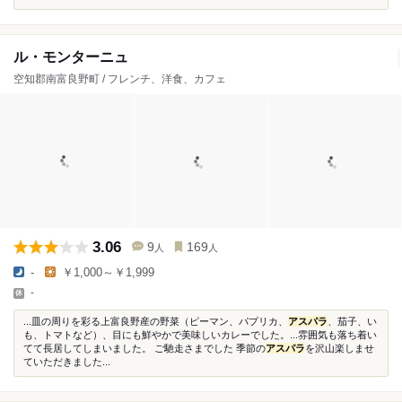
ル・モンターニュ
空知郡南富良野町 / フレンチ、洋食、カフェ
3.06
9
169
人
人
-
￥1,000～￥1,999
-
...皿の周りを彩る上富良野産の野菜（ピーマン、パプリカ、
アスパラ
、茄子、い
も、トマトなど）、目にも鮮やかで美味しいカレーでした。...雰囲気も落ち着い
てて長居してしまいました。 ご馳走さまでした 季節の
アスパラ
を沢山楽しませ
ていただきました...