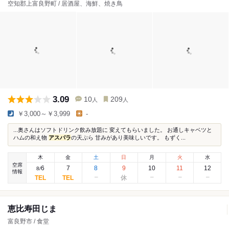
空知郡上富良野町 / 居酒屋、海鮮、焼き鳥
3.09
10
209
人
人
￥3,000～￥3,999
-
...奥さんはソフトドリンク飲み放題に 変えてもらいました。 お通しキャベツと
ハムの和え物
アスパラ
の天ぷら 甘みがあり美味しいです。 もずく...
木
金
土
日
月
火
水
空席
6
7
8
9
10
11
12
8
/
情報
恵比寿田じま
富良野市 / 食堂