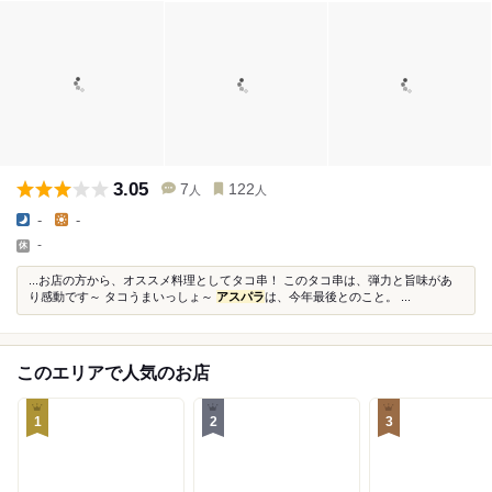
3.05
7
122
人
人
-
-
-
...お店の方から、オススメ料理としてタコ串！ このタコ串は、弾力と旨味があ
り感動です～ タコうまいっしょ～
アスパラ
は、今年最後とのこと。 ...
このエリアで人気のお店
1
2
3