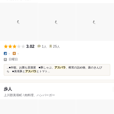
3.02
1
25
人
人
-
-
日曜日
...■外観、お隣も居酒屋 ■豚しゃぶ、
アスパラ
、椎茸の詰め物、蕗のきんぴ
ら ■美瑛豚と
アスパラ
とトマト...
歩人
上川郡美瑛町 / 肉料理、ハンバーガー