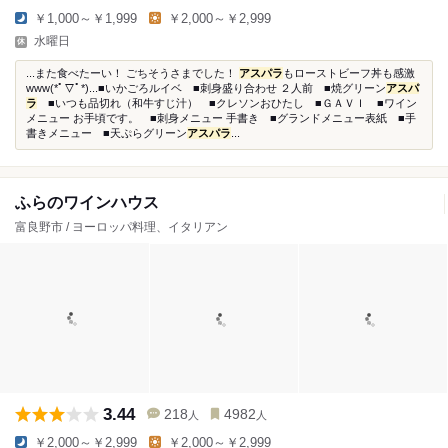
￥1,000～￥1,999
￥2,000～￥2,999
水曜日
...また食べたーい！ ごちそうさまでした！
アスパラ
もローストビーフ丼も感激
www(*ﾟ▽ﾟ*)...■いかごろルイベ ■刺身盛り合わせ ２人前 ■焼グリーン
アスパ
ラ
■いつも品切れ（和牛すじ汁） ■クレソンおひたし ■ＧＡＶＩ ■ワイン
メニュー お手頃です。 ■刺身メニュー 手書き ■グランドメニュー表紙 ■手
書きメニュー ■天ぷらグリーン
アスパラ
...
ふらのワインハウス
富良野市 / ヨーロッパ料理、イタリアン
3.44
218
4982
人
人
￥2,000～￥2,999
￥2,000～￥2,999