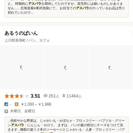
と。 時期的に
アスパラ
を期待してたのですが、直売所には細いものしかありま
せん.......北海道展in東武池袋にて。 お目当ての
アスパラ
がのっているお品は売り
切れていたので...
あるうのぱいん
上川郡美瑛町 / パン、カフェ
3.51
251
11464
人
人
-
￥1,000～￥1,999
木曜日、金曜日
...色鮮やかな野菜は、じゃがいも・かぼちゃ・ブロッコリー・パプリカ・グリー
ン
アスパラ
・にんじん・セロリ。 まずは、パンの蓋の部分にチーズをつけて頂
きます...種類の違う２本のソーセージとじゃがいも・人参・ブロッコリー・パプ