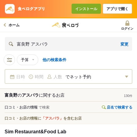
インストール
アプリで開く
ホーム
ログイン
変更
富良野 アスパラ
予算
他の検索条件
日時
時間
人数
でネット予約
富良野
の
アスパラ
に関する
お店
130
件
口コミ・お店の情報
で検索
店名で検索する
口コミ・お店の情報に
「アスパラ」
を含むお店
Sim Restaurant&Food Lab