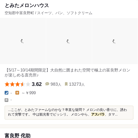
とみたメロンハウス
空知郡中富良野町 / スイーツ、パン、ソフトクリーム
【5/17～10/14期間限定】大自然に囲まれた空間で極上の富良野メロン
が楽しめる直売所♪
3.62
983
13273
人
人
-
～￥999
-
...ここが、とみたファームなのかな？率直な疑問？ メロンの良い香りに、誘わ
れて突撃です。 中は観光客でビッシリ。 メロンやら、
アスパラ
、タマ...
富良野 侘助