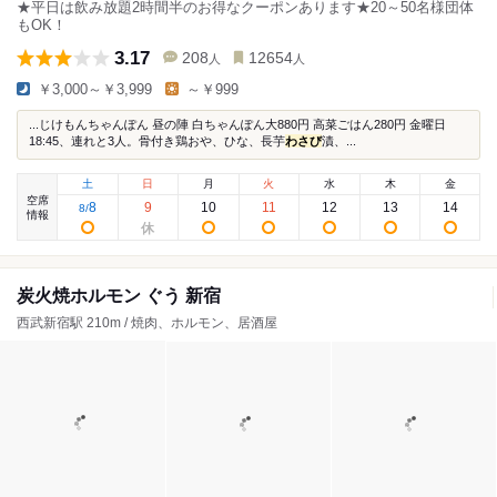
★平日は飲み放題2時間半のお得なクーポンあります★20～50名様団体
もOK！
3.17
208
12654
人
人
￥3,000～￥3,999
～￥999
...じけもんちゃんぽん 昼の陣 白ちゃんぽん大880円 高菜ごはん280円 金曜日
18:45、連れと3人。骨付き鶏おや、ひな、長芋
わさび
漬、...
土
日
月
火
水
木
金
空席
8
9
10
11
12
13
14
8
/
情報
炭火焼ホルモン ぐう 新宿
西武新宿駅 210m / 焼肉、ホルモン、居酒屋