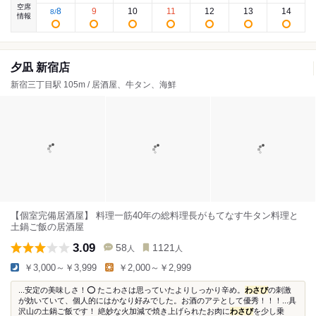
空席
8
9
10
11
12
13
14
8
/
情報
夕凪 新宿店
新宿三丁目駅 105m / 居酒屋、牛タン、海鮮
【個室完備居酒屋】 料理一筋40年の総料理長がもてなす牛タン料理と
土鍋ご飯の居酒屋
3.09
58
1121
人
人
￥3,000～￥3,999
￥2,000～￥2,999
...安定の美味しさ！⭕️ たこわさは思っていたよりしっかり辛め。
わさび
の刺激
が効いていて、個人的にはかなり好みでした。お酒のアテとして優秀！！！...具
沢山の土鍋ご飯です！ 絶妙な火加減で焼き上げられたお肉に
わさび
を少し乗