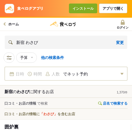
インストール
アプリで開く
ホーム
ログイン
変更
新宿 わさび
予算
他の検索条件
日時
時間
人数
でネット予約
新宿
の
わさび
に関する
お店
1,370
件
口コミ・お店の情報
で検索
店名で検索する
口コミ・お店の情報に
「わさび」
を含むお店
囲炉裏