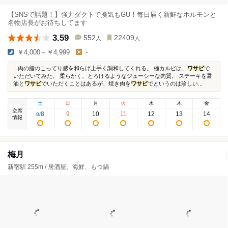
【SNSで話題！】強力ダクトで換気もGU！毎日届く新鮮なホルモンと
名物店長がお待ちしてます
3.59
552
22409
人
人
￥4,000～￥4,999
-
...肉の脂のこってり感を和らげ上手く調和してくれる。 極カルビは、
ワサビ
で
いただいてみた。 柔らかく、とろけるようなジューシーな肉質。 ステーキを醤
油と
ワサビ
でいただくことはあるが、焼き肉を
ワサビ
でというのは珍しい...
土
日
月
火
水
木
金
空席
8
9
10
11
12
13
14
8
/
情報
梅月
新宿駅 255m / 居酒屋、海鮮、もつ鍋