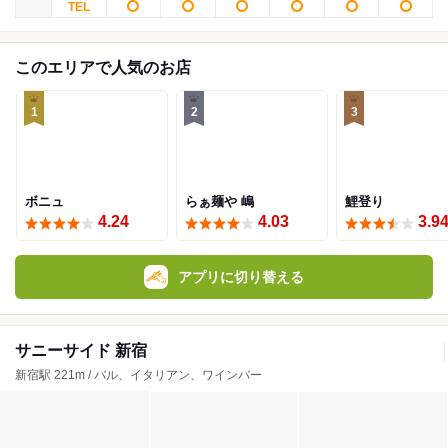
このエリアで人気のお店
1
2
3
ボニュ
らぁ麺や 嶋
鯉登り
4.24
4.03
3.9
アプリに切り替える
サニーサイド 新宿
新宿駅 221m / バル、イタリアン、ワインバー