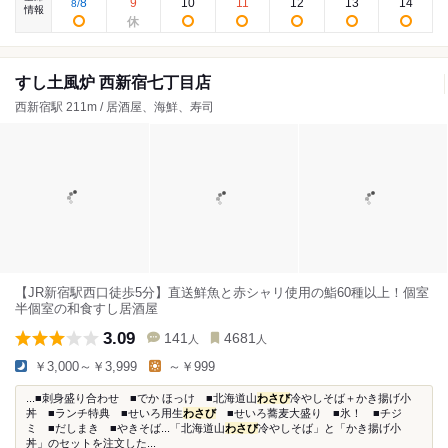
8
9
10
11
12
13
14
8
/
情報
すし土風炉 西新宿七丁目店
西新宿駅 211m / 居酒屋、海鮮、寿司
【JR新宿駅西口徒歩5分】直送鮮魚と赤シャリ使用の鮨60種以上！個室
半個室の和食すし居酒屋
3.09
141
4681
人
人
￥3,000～￥3,999
～￥999
...■刺身盛り合わせ ■でか ほっけ ■北海道山
わさび
冷やしそば＋かき揚げ小
丼 ■ランチ特典 ■せいろ用生
わさび
■せいろ蕎麦大盛り ■氷！ ■チジ
ミ ■だしまき ■やきそば...「北海道山
わさび
冷やしそば」と「かき揚げ小
丼」のセットを注文した...