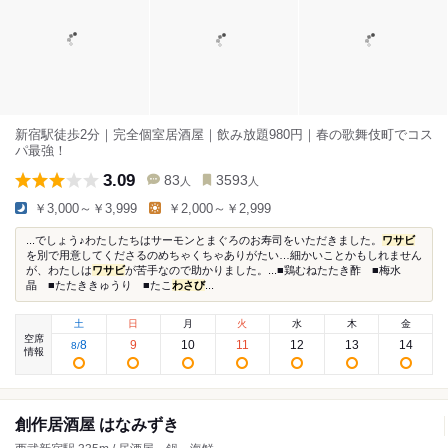
新宿駅徒歩2分｜完全個室居酒屋｜飲み放題980円｜春の歌舞伎町でコス
パ最強！
3.09
83
3593
人
人
￥3,000～￥3,999
￥2,000～￥2,999
...でしょう♪わたしたちはサーモンとまぐろのお寿司をいただきました。
ワサビ
を別で用意してくださるのめちゃくちゃありがたい…細かいことかもしれません
が、わたしは
ワサビ
が苦手なので助かりました。...■鶏むねたたき酢 ■梅水
晶 ■たたききゅうり ■たこ
わさび
...
土
日
月
火
水
木
金
空席
8
9
10
11
12
13
14
8
/
情報
創作居酒屋 はなみずき