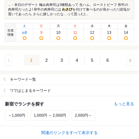
...・本日のデザート 極み肉寿司は3種類あって 生ハム、ローストビーフ 和牛の
肉寿司だったよ! 和牛の肉寿司には
わさび
を付けて食べるのが良かった! (岩塩が
置いてあったら さらに嬉しかったな…って思った)...
土
日
月
火
水
木
金
空席
8
9
10
11
12
13
14
8
/
情報
1
2
3
4
5
6
キーワード一覧
ワではじまるキーワード
新宿でランチを探す
もっと見る
～1,000円
1,000円 ～ 2,000円
2,000円～
関連のリンクをすべて表示する