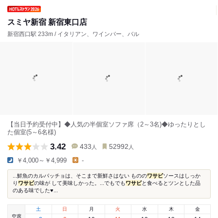
スミヤ新宿 新宿東口店
新宿西口駅 233m / イタリアン、ワインバー、バル
【当日予約受付中】◆人気の半個室ソファ席（2～3名)◆ゆったりとし
た個室(5～6名様)
3.42
433
52992
人
人
￥4,000～￥4,999
-
...鮮魚のカルパッチョは、そこまで新鮮さはない ものの
ワサビ
ソースはしっか
り
ワサビ
の味が して美味しかった。...でもでも
ワサビ
と食べるとツンとした品
のある味でした♥...
土
日
月
火
水
木
金
空席