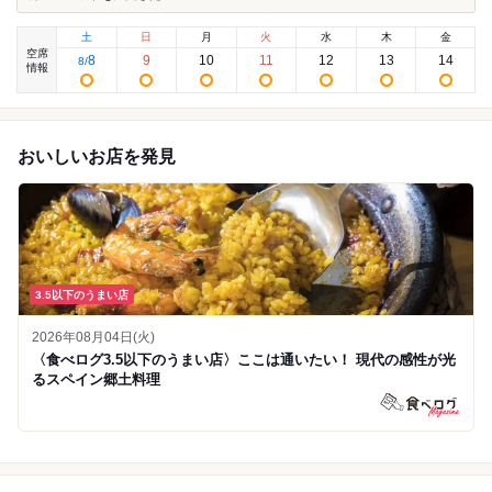
土
日
月
火
水
木
金
空席
8
9
10
11
12
13
14
8
/
情報
おいしいお店を発見
3.5以下のうまい店
2026年08月04日(火)
〈食べログ3.5以下のうまい店〉ここは通いたい！ 現代の感性が光
るスペイン郷土料理