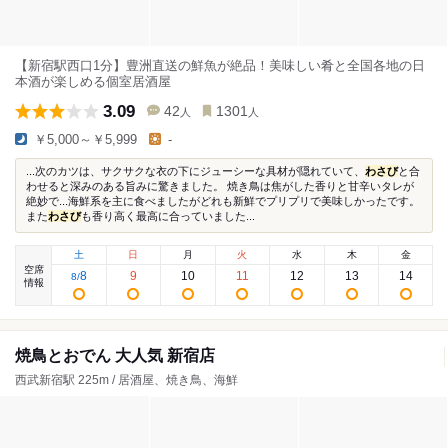
【新宿駅西口1分】豊洲直送の鮮魚が絶品！美味しい肴と全国各地の日
本酒が楽しめる個室居酒屋
3.09
42
1301
人
人
￥5,000～￥5,999
-
...次のカツは、サクサクな衣の下にジューシーな具材が隠れていて、
わさび
と合
わせると深みのある旨みに驚きました。 焼き鳥は焦がした香りと甘辛いタレが
絶妙で...海鮮系を主に食べましたがどれも新鮮でプリプリで美味しかったです。
また
わさび
も香り高く最高に合っていました...
土
日
月
火
水
木
金
空席
8
9
10
11
12
13
14
8
/
情報
焼鳥とおでん 大人気 新宿店
西武新宿駅 225m / 居酒屋、焼き鳥、海鮮