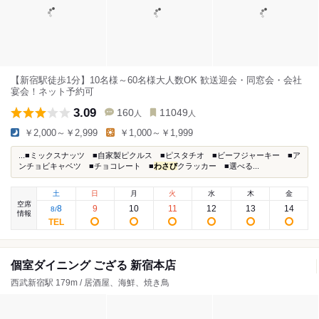
【新宿駅徒歩1分】10名様～60名様大人数OK 歓送迎会・同窓会・会社
宴会！ネット予約可
3.09
160
11049
人
人
￥2,000～￥2,999
￥1,000～￥1,999
...■ミックスナッツ ■自家製ピクルス ■ピスタチオ ■ビーフジャーキー ■ア
ンチョビキャベツ ■チョコレート ■
わさび
クラッカー ■選べる...
土
日
月
火
水
木
金
空席
8
9
10
11
12
13
14
8
/
情報
個室ダイニング ござる 新宿本店
西武新宿駅 179m / 居酒屋、海鮮、焼き鳥