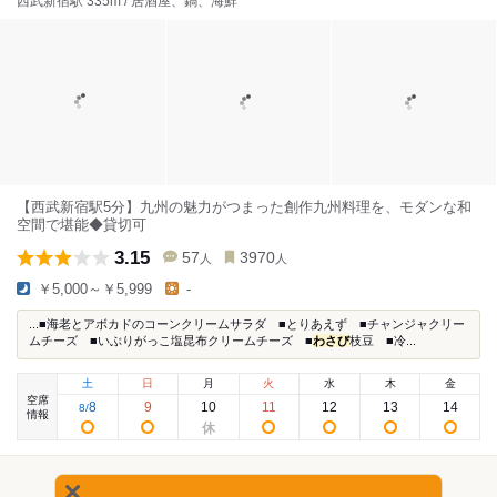
西武新宿駅 335m / 居酒屋、鍋、海鮮
【西武新宿駅5分】九州の魅力がつまった創作九州料理を、モダンな和
空間で堪能◆貸切可
3.15
57
3970
人
人
￥5,000～￥5,999
-
...■海老とアボカドのコーンクリームサラダ ■とりあえず ■チャンジャクリー
ムチーズ ■いぶりがっこ塩昆布クリームチーズ ■
わさび
枝豆 ■冷...
土
日
月
火
水
木
金
空席
8
9
10
11
12
13
14
8
/
情報