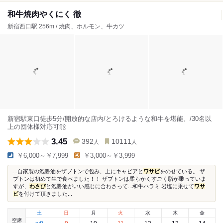
和牛焼肉やくにく 徹
新宿西口駅 256m / 焼肉、ホルモン、牛カツ
新宿駅東口徒歩5分/開放的な店内/とろけるような和牛を堪能。/30名以
上の団体様対応可能
3.45
392
10111
人
人
￥6,000～￥7,999
￥3,000～￥3,999
...自家製の泡醤油をザブトンで包み、上にキャビアと
ワサビ
をのせている。 ザ
ブトンは初めて生で食べました！！ ザブトンは柔らかくすごく脂が乗っていま
すが、
わさび
と泡醤油がいい感じに合わさって...和牛ハラミ 岩塩に乗せて
ワサ
ビ
を付けて頂きました...
土
日
月
火
水
木
金
空席