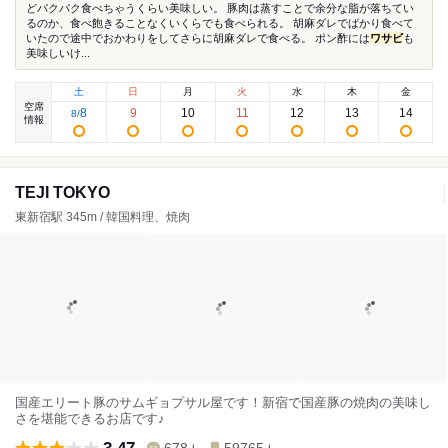
どパクパク食べちゃうくらい美味しい。 豚肉は蒸すことで余分な脂が落ちてい
るのか、食べ飽きることなくいくらでも食べられる。 胡麻ダレでばかり食べて
いたので途中でおかわりをしてさらに胡麻ダレで食べる。 ポン酢には
ワサビ
も
美味しいけ...
土
日
月
火
水
木
金
空席
8
9
10
11
12
13
14
8
/
情報
TEJI TOKYO
東新宿駅 345m / 韓国料理、焼肉
国産エリート豚のサムギョプサル屋です！新宿で国産豚の焼肉の美味し
さを堪能できるお店です♪