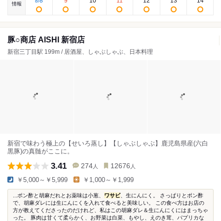
8
9
10
11
12
13
14
8
/
情報
豚○商店 AISHI 新宿店
新宿三丁目駅 199m / 居酒屋、しゃぶしゃぶ、日本料理
新宿で味わう極上の【せいろ蒸し】【しゃぶしゃぶ】鹿児島県産(六白
黒豚)の真髄がここに。
3.41
274
12676
人
人
￥5,000～￥5,999
￥1,000～￥1,999
...ポン酢と胡麻だれとお薬味は小葱、
ワサビ
、生にんにく。 さっぱりとポン酢
で、胡麻ダレには生にんにくを入れて食べると美味しい。 この食べ方はお店の
方が教えてくださったのだけれど、私はこの胡麻ダレ＆生にんにくにはまっちゃ
った。 豚肉は甘くて柔らかく、お野菜は白菜、もやし、えのき茸、パプリカな