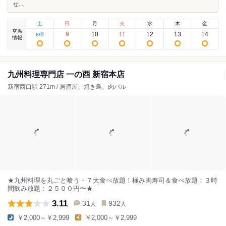
せ...
土
日
月
火
水
木
金
空席
8
9
10
11
12
13
14
8
/
情報
九州料理専門店 一の酉 新宿本店
新宿西口駅 271m / 居酒屋、焼き鳥、肉バル
★九州料理を丸ごと喰う・７大食べ放題！極み肉寿司＆食べ放題：３時
間飲み放題：２５００円〜★
3.11
31
932
人
人
￥2,000～￥2,999
￥2,000～￥2,999