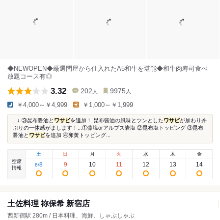
◆NEWOPEN◆厳選問屋から仕入れたA5和牛を堪能◆和牛肉寿司食べ
放題コース有◎
3.32
202
9975
人
人
￥4,000～￥4,999
￥1,000～￥1,999
...↓ ③昆布醤油と
ワサビ
を追加！ 昆布醤油の風味とツンとした
ワサビ
が加わり丼
ぶりの一体感がまします！...①藻塩orアルプス岩塩 ②昆布塩トッピング ③昆布
醤油と
ワサビ
を追加 ④卵黄トッピング...
土
日
月
火
水
木
金
空席
8
9
10
11
12
13
14
8
/
情報
土佐料理 祢保希 新宿店
西新宿駅 280m / 日本料理、海鮮、しゃぶしゃぶ