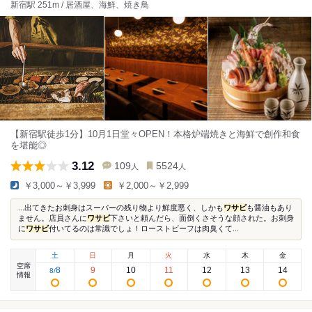
新宿駅 251m / 居酒屋、海鮮、焼き鳥
【新宿駅徒歩1分】10月1日堂々OPEN！本格炉端焼きと海鮮で創作和食
を堪能◎
3.12
109
5524
人
人
￥3,000～￥3,999
￥2,000～￥2,999
...出てきたお刺身はスーパーの残り物より鮮度悪く、しかも
ワサビ
も醤油もあり
ません。店員さんに
ワサビ
下さいと頼んだら、面倒くさそうな顔された。お刺身
に
ワサビ
付いてるのは常識でしょ！ローストビーフは肉臭くて...
土
日
月
火
水
木
金
空席
8
9
10
11
12
13
14
8
/
情報