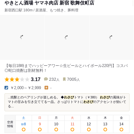
やきとん酒場 ヤマネ肉店 新宿 歌舞伎町店
新宿西口駅 180m / 居酒屋、もつ焼き、豚料理
【毎日18時までハッピーアワー☆生ビールとハイボール220円】コスパ
◎蛇口焼酎は割材無料！
3.17
232
7005
人
人
￥2,000～￥2,999
-
...焼酎とのペアリングが楽しめる。 ◆
わさび
トマト（￥380）
わさび
の風味がト
マトの甘みを引き立ててる一品。さっぱりトマトに
わさび
のアクセントが効いて
る...
土
日
月
火
水
木
金
空席
8
9
10
11
12
13
14
8
/
情報