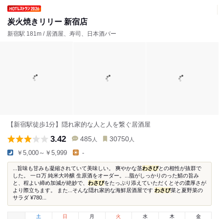
炭火焼きリリー 新宿店
新宿駅 181m / 居酒屋、寿司、日本酒バー
【新宿駅徒歩1分】隠れ家的な人と人を繋ぐ居酒屋
3.42
485
30750
人
人
￥5,000～￥5,999
-
...旨味も甘みも凝縮されていて美味しい。 爽やかな茎
わさび
との相性が抜群で
した。 一ロ万 純米大吟醸 生原酒をオーダー。...脂がしっかりのった鯖の旨み
と、程よい締め加減が絶妙で、
わさび
をたっぷり添えていただくとその濃厚さが
より際立ちます。 また...そんな隠れ家的な海鮮居酒屋です
わさび
菜と夏野菜の
サラダ ¥780...
土
日
月
火
水
木
金