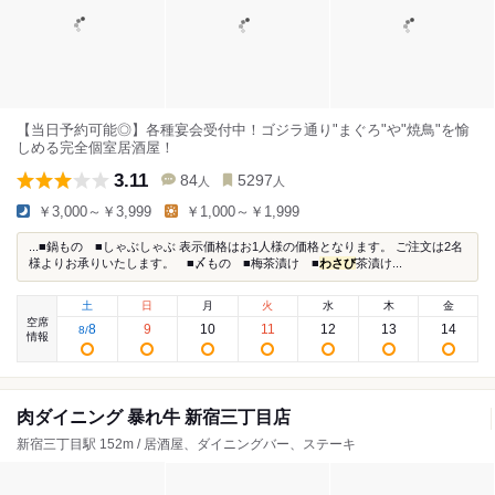
【当日予約可能◎】各種宴会受付中！ゴジラ通り"まぐろ"や"焼鳥"を愉
しめる完全個室居酒屋！
3.11
84
5297
人
人
￥3,000～￥3,999
￥1,000～￥1,999
...■鍋もの ■しゃぶしゃぶ 表示価格はお1人様の価格となります。 ご注文は2名
様よりお承りいたします。 ■〆もの ■梅茶漬け ■
わさび
茶漬け...
土
日
月
火
水
木
金
空席
8
9
10
11
12
13
14
8
/
情報
肉ダイニング 暴れ牛 新宿三丁目店
新宿三丁目駅 152m / 居酒屋、ダイニングバー、ステーキ