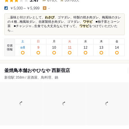
3.47
678
59765
人
人
￥5,000～￥5,999
-
...薬味と付けダレとして、
わさび
、ゴマダレ、特製の焼き肉ダレ、梅風味のタレ
の４種...梅風味ダレ、自家製焼き肉ダレ、ゴマダレ、
ワサビ
■柚子茶とコーン
茶 ■チャンジャ...生食でも大丈夫なんですって。
ワサビ
をつけていただいた
ら...
土
日
月
火
水
木
金
空席
8
9
10
11
12
13
14
8
/
情報
釜焼鳥本舗おやひなや 西新宿店
新宿駅 358m / 居酒屋、鳥料理、鍋