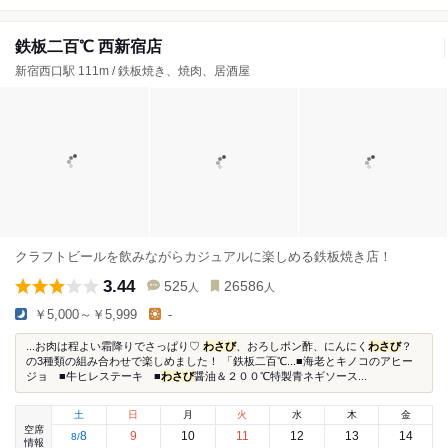
鉄板二百℃ 西新宿店
新宿西口駅 111m / 鉄板焼き、焼肉、居酒屋
クラフトビールを飲みながらカジュアルに楽しめる鉄板焼き店！
3.44
525
26586
人
人
￥5,000～￥5,999
-
...お肉は程よい霜降りでさっぱり♡︎
わさび
、おろしポン酢、にんにく
わさび
？
の3種類の組み合わせで楽しめました！ 「鉄板二百℃...■海老とキノコのアヒー
ジョ ■牛ヒレステーキ ■
わさび
醤油＆２００℃特製青ネギソース...
土
日
月
火
水
木
金
空席
8
9
10
11
12
13
14
8
/
情報