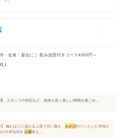
店
待・会食・宴会に｜ 飲み放題付きコース4300円～
人
91
、スタッフの対応など、気持ち良く楽しい時間を過ごせ...
】 噛むほどに溢れる上質で甘い脂を、
わさび
のツンとした辛味が
ロ肉の大串塩焼き
山葵
添え...