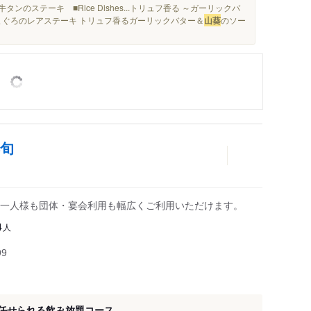
ンのステーキ ■Rice Dishes...トリュフ香る ～ガーリックバ
ロまぐろのレアステーキ トリュフ香るガーリックバター＆
山葵
のソー
彩旬
一人様も団体・宴会利用も幅広くご利用いただけます。
人
4
99
て任せられる飲み放題コース