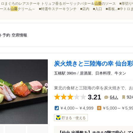
■中トロまぐろのレアステーキ トリュフ香るガーリックバター＆
山葵
のソース ■厚切り牛タ
ース＆
山葵
クリーム～ ■特選牛ステーキランチ ■店内 ■入口 ■看板...■中ト
ト予約
空席情報
炭火焼きと三陸海の幸 仙台
五橋駅 390m / 居酒屋、日本料理、牛タン
東北の食材と三陸海の幸を炭火焼きで、お
3.21
人
64
92
￥4,000～￥4,999
￥5,000～￥5,9
貯まる・使える
【仙台 出張飲み】ホテル2階で安心し