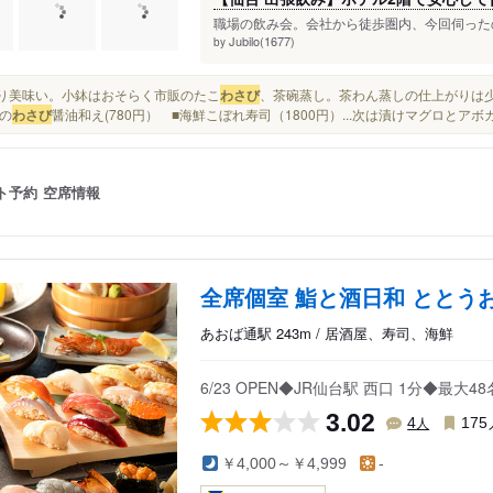
職場の飲み会。会社から徒歩圏内、今回伺ったの
Jubilo(1677)
by
やはり美味い。小鉢はおそらく市販のたこ
わさび
、茶碗蒸し。茶わん蒸しの仕上がりは少し
の
わさび
醤油和え(780円） ■海鮮こぼれ寿司（1800円）...次は漬けマグロとアボ
ト予約
空席情報
全席個室 鮨と酒日和 ととう
あおば通駅 243m / 居酒屋、寿司、海鮮
6/23 OPEN◆JR仙台駅 西口 1分◆最
3.02
人
4
175
￥4,000～￥4,999
-