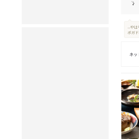
...
ボガド
ネッ