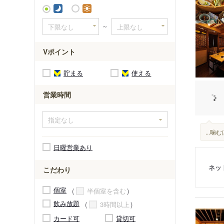
北仙台駅
～
Vポイント
貯まる
使える
営業時間
...
日曜営業あり
ネッ
こだわり
個室
半個室を含む
飲み放題
3時間以上
カード可
貸切可