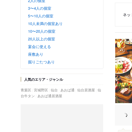
2人の個室
3〜4人の個室
ネッ
5〜10人の個室
10人未満の個室あり
10〜20人の個室
20人以上の個室
宴会に使える
座敷あり
掘りごたつあり
人気のエリア・ジャンル
青葉区
宮城野区
仙台
あおば通
仙台居酒屋
仙
台牛タン
あおば通居酒屋