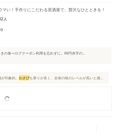
ウマい！手作りにこだわる居酒屋で、贅沢なひとときを！
人
32
99
きの食べログクーポン利用を忘れずに。99円赤字の...
感が印象的。
わさび
も香りが良く、全体の味のレベルが高いと感...