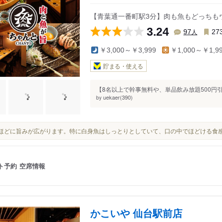
熊ケ根駅
広瀬通駅
【青葉通一番町駅3分】肉も魚もどっちも
3.24
人
97
27
￥3,000～￥3,999
￥1,000～￥1,9
貯まる・使える
【8名以上で幹事無料や、単品飲み放題500円引
uekaer(390)
by
噛むほどに旨みが広がります。特に白身魚はしっとりとしていて、口の中でほどける食
ト予約
空席情報
かこいや 仙台駅前店