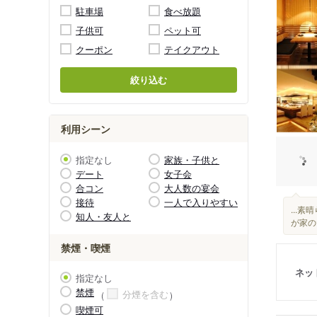
駐車場
食べ放題
子供可
ペット可
クーポン
テイクアウト
絞り込む
利用シーン
指定なし
家族・子供と
デート
女子会
合コン
大人数の宴会
接待
一人で入りやすい
...
知人・友人と
が家の
禁煙・喫煙
ネッ
指定なし
禁煙
分煙を含む
喫煙可