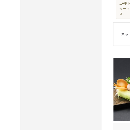
...
ターソ
ス...
ネッ