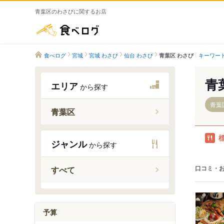
青葉区のわさびに関するお店
食べログ
食べログ
宮城
宮城 わさび
仙台 わさび
キーワー
青葉区 わさび
青
エリア
から探す
青葉
青葉区
青葉山駅
ジャンル
から探す
川内駅
国際セン
口コミ・
すべて
大町西公
青葉通一
仙台駅
予算
東照宮駅