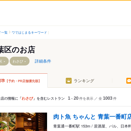
ド一覧
ワではじまるキーワード
葉区のお店
詳細条件
区
わさび
標準
ランキング
【予約・PR店舗優先順】
北山駅
作並駅
東北福祉大前駅
奥新川駅
ター駅
国見駅
あおば通駅
わさび
お店の情報に「
」を含むレストラン
1
～
20
件を表示
／
全
1003
件
園駅
葛岡駅
旭ケ丘駅
番町駅
陸前落合駅
台原駅
肉ト魚 ちゃんと 青葉一番町
愛子駅
北四番丁駅
青葉通一番町駅 153m / 居酒屋、バル、日本
陸前白沢駅
勾当台公園駅