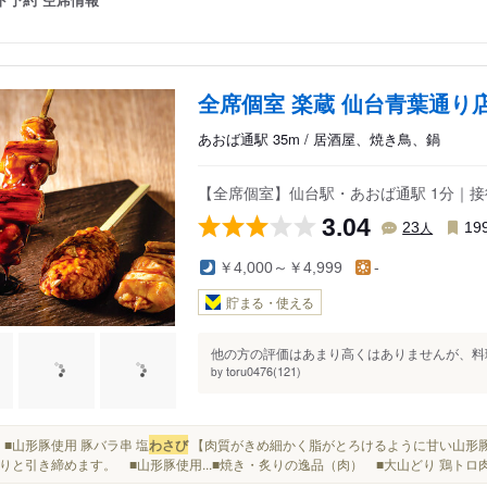
全席個室 楽蔵 仙台青葉通り
あおば通駅 35m / 居酒屋、焼き鳥、鍋
【全席個室】仙台駅・あおば通駅 1分｜接
3.04
人
23
19
￥4,000～￥4,999
-
貯まる・使える
他の方の評価はあまり高くはありませんが、料理
toru0476(121)
by
*:.｡ ■山形豚使用 豚バラ串 塩
わさび
【肉質がきめ細かく脂がとろけるように甘い山形豚
りと引き締めます。 ■山形豚使用...■焼き・炙りの逸品（肉） ■大山どり 鶏ト