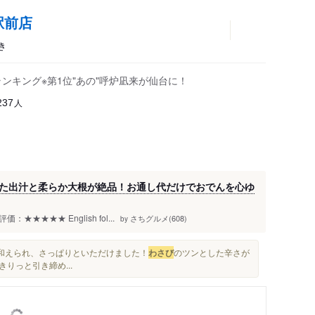
駅前店
き
セスランキング※第1位"あの"呼炉凪来が仙台に！
人
237
た出汁と柔らか大根が絶品！お通し代だけでおでんを心ゆ
★★★★ English fol...
さちグルメ(608)
by
和えられ、さっぱりといただけました！
わさび
のツンとした辛さが
きりっと引き締め...