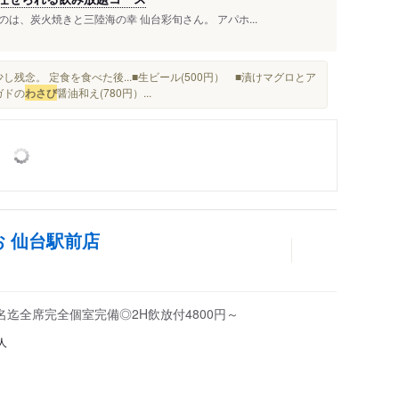
は、炭火焼きと三陸海の幸 仙台彩旬さん。 アパホ...
残念。 定食を食べた後...■生ビール(500円） ■漬けマグロとア
ガドの
わさび
醤油和え(780円）...
お 仙台駅前店
大48名迄全席完全個室完備◎2H飲放付4800円～
人