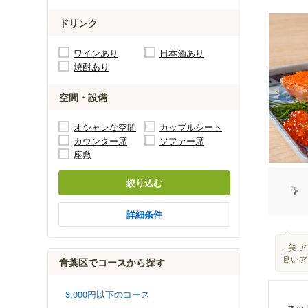
ドリンク
ワインあり
日本酒あり
焼酎あり
空間・設備
オシャレな空間
カップルシート
カウンター席
ソファー席
座敷
絞り込む
詳細条件
...
良いア
青葉区でコースから探す
3,000円以下のコース
ネッ