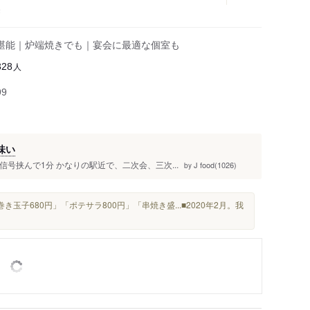
き
堪能｜炉端焼きでも｜宴会に最適な個室も
人
328
99
味い
信号挟んで1分 かなりの駅近で、二次会、三次...
J food(1026)
by
巻き玉子680円」「ポテサラ800円」「串焼き盛...■2020年2月。我