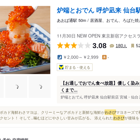
炉端とおでん 呼炉凪来 仙台
あおば通駅 50m / 居酒屋、おでん、ろばた焼
11月30日 NEW OPEN 東京新宿アク
3.08
人
180
5
￥2,000～￥2,999
-
貯まる・使える
【お通しでおでん食べ放題】優しく染み
くまで...
炉端とおでん 呼炉凪来 仙台駅前店 宮城・仙台 評価：★
笑 アボカド海鮮わさマヨは、クリーミーなアボカドと新鮮な海鮮が
わさび
マヨネーズで
クセント！ そして...噛むほどにやさしい甘みが広がる。 添えられた
わさび
が後味を
ト予約
空席情報