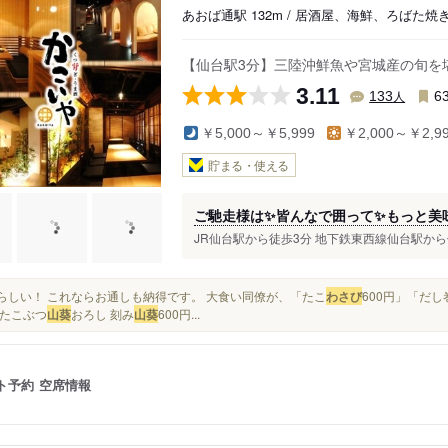
あおば通駅 132m / 居酒屋、海鮮、ろばた焼
【仙台駅3分】三陸沖鮮魚や宮城産の旬を
3.11
人
133
6
￥5,000～￥5,999
￥2,000～￥2,9
貯まる・使える
ご馳走様は✨皆んなで囲って✨もっと美
JR仙台駅から徒歩3分 地下鉄東西線仙台駅から
素晴らしい！ これならお通しも納得です。 大食い同僚が、「たこ
わさび
600円」「だし
たこぶつ
山葵
おろし 刻み
山葵
600円...
ト予約
空席情報