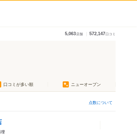
｜
5,063
572,147
店舗
口コミ
口コミが多い順
ニューオープン
五橋駅
点数について
店
料理