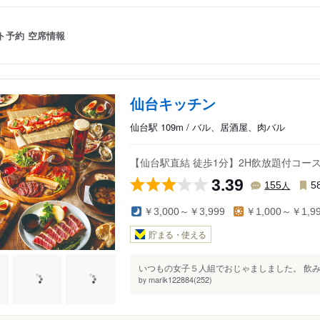
ト予約
空席情報
仙台キッチン
仙台駅 109m / バル、居酒屋、肉バル
【仙台駅直結 徒歩1分】2H飲放題付コース4
3.39
人
155
5
￥3,000～￥3,999
￥1,000～￥1,9
貯まる・使える
いつもの女子５人組でおじゃましました。 飲み放
marik122884(252)
by