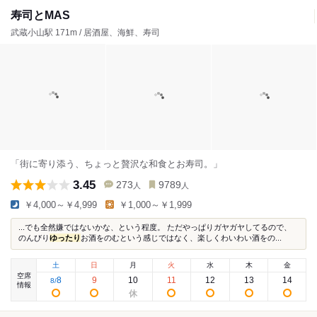
寿司とMAS
武蔵小山駅 171m / 居酒屋、海鮮、寿司
「街に寄り添う、ちょっと贅沢な和食とお寿司。」
3.45
273
9789
人
人
￥4,000～￥4,999
￥1,000～￥1,999
...でも全然嫌ではないかな、という程度。 ただやっぱりガヤガヤしてるので、
のんびり
ゆったり
お酒をのむという感じではなく、楽しくわいわい酒をの...
土
日
月
火
水
木
金
空席
8
9
10
11
12
13
14
8
/
情報