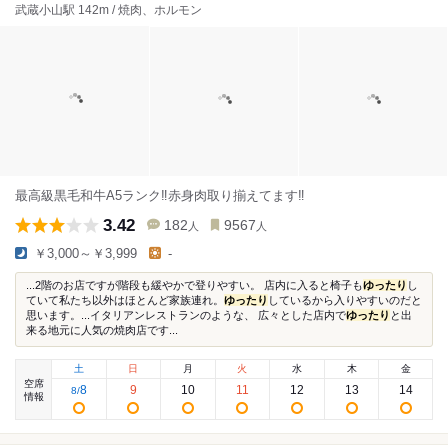
武蔵小山駅 142m / 焼肉、ホルモン
最高級黒毛和牛A5ランク‼️赤身肉取り揃えてます‼️
3.42
182
9567
人
人
￥3,000～￥3,999
-
...2階のお店ですが階段も緩やかで登りやすい。 店内に入ると椅子も
ゆったり
し
ていて私たち以外はほとんど家族連れ。
ゆったり
しているから入りやすいのだと
思います。...イタリアンレストランのような、 広々とした店内で
ゆったり
と出
来る地元に人気の焼肉店です...
土
日
月
火
水
木
金
空席
8
9
10
11
12
13
14
8
/
情報