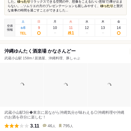
した。
ゆったり
リラックスできる空間の中、想像をこえる(いい意味で)事が止ま
らない。...ソムリエの方のプレゼンテーションも親しみやすく、
ゆったり
と贅沢
な食事の時間を過ごすことができました...
土
日
月
火
水
木
金
空席
8
9
10
11
12
13
14
8
/
情報
1
残
沖縄ゆんたく酒楽場 かなさんどー
武蔵小山駅 158m / 居酒屋、沖縄料理、豚しゃぶ
武蔵小山駅3分◆東京に居ながら沖縄気分が味わえる◎沖縄料理や沖縄
のお酒を存分に楽しむ！
3.11
46
795
人
人