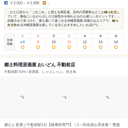
￥3,000～￥3,999
-
...ひと口目から「これこれ」と思える満足感。店内の雰囲気もどこか
ゆったり
し
ていて、都会にいながら少しだけ旅気分を味わえるのも嬉しいポイントです。...
武蔵小山で見つけた、落ち着いて過ごせる沖縄居酒屋 武蔵小山エリアで、
ゆっ
たり
飲める沖縄居酒屋を探している方におすすめしたいお店(^^)...
土
日
月
火
水
木
金
空席
8
9
10
11
12
13
14
8
/
情報
郷土料理居酒屋 おいどん 不動前店
不動前駅 63m / 居酒屋、しゃぶしゃぶ、焼き鳥
都心と直通☆不動前駅1分【薩摩肉専門】｜2～60名様お席多数！懇親