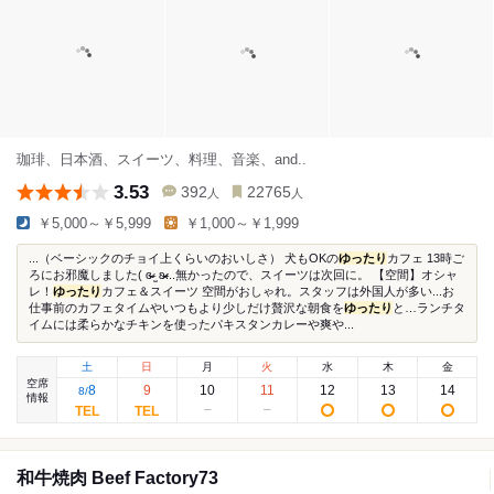
珈琲、日本酒、スイーツ、料理、音楽、and..
3.53
392
22765
人
人
￥5,000～￥5,999
￥1,000～￥1,999
...（ベーシックのチョイ上くらいのおいしさ） 犬もOKの
ゆったり
カフェ 13時ご
ろにお邪魔しました( ɞ̴̶̷ ̫ ʚ̴̶̷̷...無かったので、スイーツは次回に。 【空間】オシャ
レ！
ゆったり
カフェ＆スイーツ 空間がおしゃれ。スタッフは外国人が多い...お
仕事前のカフェタイムやいつもより少しだけ贅沢な朝食を
ゆったり
と…ランチタ
イムには柔らかなチキンを使ったパキスタンカレーや爽や...
土
日
月
火
水
木
金
空席
8
9
10
11
12
13
14
8
/
情報
和牛焼肉 Beef Factory73