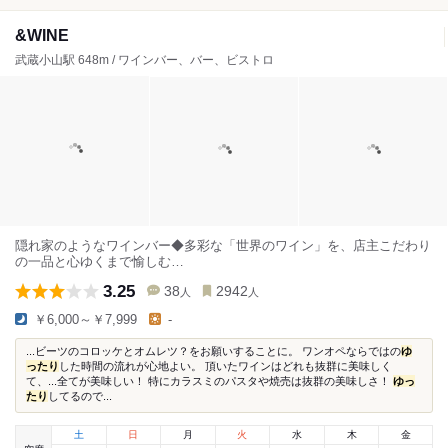
&WINE
武蔵小山駅 648m / ワインバー、バー、ビストロ
隠れ家のようなワインバー◆多彩な「世界のワイン」を、店主こだわり
の一品と心ゆくまで愉しむ…
3.25
38
2942
人
人
￥6,000～￥7,999
-
...ビーツのコロッケとオムレツ？をお願いすることに。 ワンオペならではの
ゆ
ったり
した時間の流れが心地よい。 頂いたワインはどれも抜群に美味しく
て、...全てが美味しい！ 特にカラスミのパスタや焼売は抜群の美味しさ！
ゆっ
たり
してるので...
土
日
月
火
水
木
金