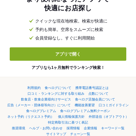
快適にお店探し
クイックな現在地検索。検索が快適に
予約も簡単。空席をスムーズに検索
会員登録なし。すぐに利用開始
アプリで開く
アプリなら1ヶ月無料でランキング検索！
利用規約
食べログについて
携帯電話番号認証とは
口コミ・ランキングに対する取り組み
点数について
飲食店・飲食企業様向けサービス
食べログ店舗会員について
広告（メーカー・団体様等向け）について
機能改善要望
口コミガイドライン
食べログプレミアム
食べログプレミアム無料クーポン
ネット予約（リクエスト予約）
個人情報保護方針
外部送信（オプトアウト）
特定商取引法に基づく表記
推奨環境
ヘルプ・お問い合わせ
採用情報
企業情報
キーワード一覧
サイトマップ
チェーン一覧