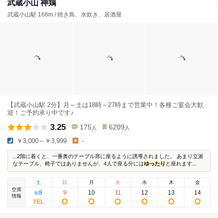
武蔵小山 神鶏
武蔵小山駅 166m / 焼き鳥、水炊き、居酒屋
【武蔵小山駅 2分】月～土は18時～27時まで営業中！各種ご宴会大歓
迎！ご予約承り中です♪
3.25
175
6209
人
人
￥3,000～￥3,999
-
...2階に着くと、一番奥のテーブル席に座るように誘導されました。 あまり立派
なテーブル、椅子ではありませんが、4人で座る分には
ゆったり
と座れます...
土
日
月
火
水
木
金
空席
8
9
10
11
12
13
14
8
/
情報