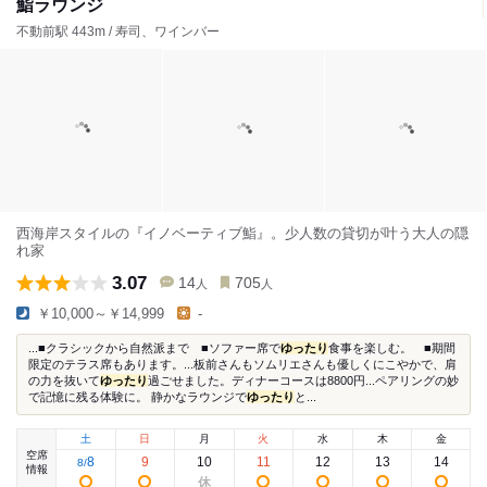
鮨ラウンジ
不動前駅 443m / 寿司、ワインバー
西海岸スタイルの『イノベーティブ鮨』。少人数の貸切が叶う大人の隠
れ家
3.07
14
705
人
人
￥10,000～￥14,999
-
...■クラシックから自然派まで ■ソファー席で
ゆったり
食事を楽しむ。 ■期間
限定のテラス席もあります。...板前さんもソムリエさんも優しくにこやかで、肩
の力を抜いて
ゆったり
過ごせました。ディナーコースは8800円...ペアリングの妙
で記憶に残る体験に。 静かなラウンジで
ゆったり
と...
土
日
月
火
水
木
金
空席
8
9
10
11
12
13
14
8
/
情報