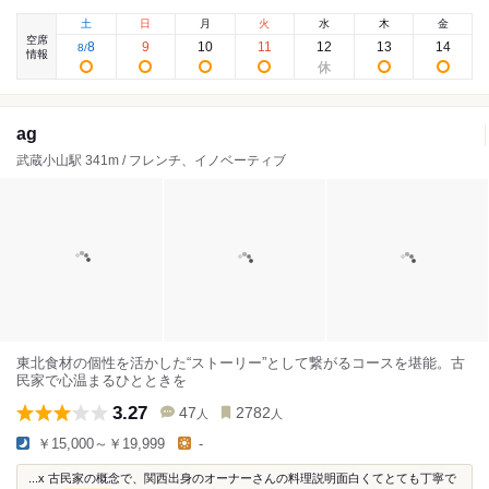
土
日
月
火
水
木
金
空席
8
9
10
11
12
13
14
8
/
情報
ag
武蔵小山駅 341m / フレンチ、イノベーティブ
東北食材の個性を活かした“ストーリー”として繋がるコースを堪能。古
民家で心温まるひとときを
3.27
47
2782
人
人
￥15,000～￥19,999
-
...x 古民家の概念で、関西出身のオーナーさんの料理説明面白くてとても丁寧で