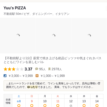
Yuu's PIZZA
不動前駅 50m / ピザ、ダイニングバー、イタリアン
【不動前駅より1分】薪窯で焼き上げる絶品ピッツァや気まぐれタパス
とともにワインを楽しむバル
3.37
95
2978
人
人
￥3,000～￥3,999
￥1,000～￥1,999
...またハートランドを生で飲めて、ワインも美味しかったです。店内は薄暗い雰
囲気でしたので、
ゆったり
できました。 美味、でもランチはサイズ小さ...
土
日
月
火
水
木
金
空席
8
9
10
11
12
13
14
8
/
情報