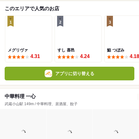
このエリアで人気のお店
1
2
3
メグリヴァ
すし 喜邑
鮨 つぼみ
4.31
4.24
4.1
アプリに切り替える
中華料理 一心
武蔵小山駅 149m / 中華料理、居酒屋、餃子