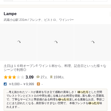
Lampe
武蔵小山駅 231m / フレンチ、ビストロ、ワインバー
土日は１６時オープン‼︎ ワイン１杯から、料理、記念日といった様々な
シーンで利用◎
3.09
27
1598
人
人
￥8,000～￥9,999
-
...考え抜かれたソ－スが素材を引き立て感動の美味しさ！
ゆったり
とした空間
でレストランとビストロの中間を感じる極上のお料理を堪能...落ち着いた雰囲気
で、丁寧なサービスと季節感のある料理を
ゆったり
楽しめる素敵なお店。季節ご
とにまた訪れたくなる...肩肘張りすぎない空間で、 本格フレンチを
ゆったり
味
わえます...