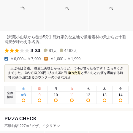
【武蔵小山駅から徒歩5分】隠れ家的な立地で厳選素材の天ぷらと十割
蕎麦が味わえる名店。
3.34
81
4482
人
人
￥6,000～￥7,999
￥1,000～￥1,999
...天ぷらは普通。 蕎麦は美味しかったけど、つゆが甘ったるすぎ！ ごちそうさ
までした。 3名で13,000円 1人約4,334円
ゆったり
と天ぷらとお酒を堪能する時
間 武蔵小山にあるカウンターの小さなお店...
土
日
月
火
水
木
金
空席
8
9
10
11
12
13
14
8
/
情報
PIZZA CHECK
不動前駅 227m / ピザ、イタリアン