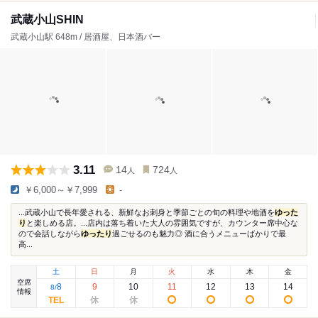
武蔵小山SHIN
武蔵小山駅 648m / 居酒屋、日本酒バー
3.11
14
724
人
人
￥6,000～￥7,999
-
...武蔵小山で長年愛される、新鮮なお刺身と季節ごとの旬の料理や地酒を
ゆった
り
と楽しめる店。...店内は落ち着いた大人の雰囲気ですが、カウンター席中心な
ので会話しながら
ゆったり
過ごせるのも魅力◎ 酒に合うメニューばかりで最
高...
土
日
月
火
水
木
金
空席
8
9
10
11
12
13
14
8
/
情報