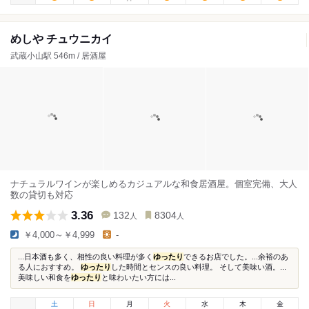
めしや チュウニカイ
武蔵小山駅 546m / 居酒屋
ナチュラルワインが楽しめるカジュアルな和食居酒屋。個室完備、大人
数の貸切も対応
3.36
132
8304
人
人
￥4,000～￥4,999
-
...日本酒も多く、相性の良い料理が多く
ゆったり
できるお店でした。...余裕のあ
る人におすすめ。
ゆったり
した時間とセンスの良い料理。 そして美味い酒。...
美味しい和食を
ゆったり
と味わいたい方には...
土
日
月
火
水
木
金