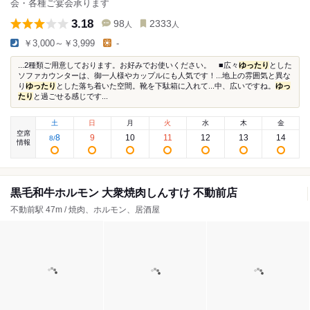
会・各種ご宴会承ります
3.18
98
2333
人
人
￥3,000～￥3,999
-
...2種類ご用意しております。お好みでお使いください。 ■広々
ゆったり
とした
ソファカウンターは、御一人様やカップルにも人気です！...地上の雰囲気と異な
り
ゆったり
とした落ち着いた空間。靴を下駄箱に入れて...中、広いですね。
ゆっ
たり
と過ごせる感じです...
土
日
月
火
水
木
金
空席
8
9
10
11
12
13
14
8
/
情報
黒毛和牛ホルモン 大衆焼肉しんすけ 不動前店
不動前駅 47m / 焼肉、ホルモン、居酒屋