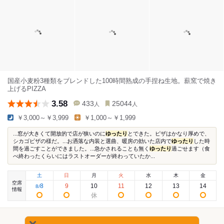
国産小麦粉3種類をブレンドした100時間熟成の手捏ね生地。薪窯で焼き
上げるPIZZA
3.58
433
25044
人
人
￥3,000～￥3,999
￥1,000～￥1,999
...窓が大きくて開放的で店が狭いのに
ゆったり
とできた。ピザはかなり厚めで、
シカゴピザの様だ。...お洒落な内装と選曲、暖房の効いた店内で
ゆったり
した時
間を過ごすことができました。...急かされることも無く
ゆったり
過ごせます（食
べ終わったくらいにはラストオーダーが終わっていたか...
土
日
月
火
水
木
金
空席
8
9
10
11
12
13
14
8
/
情報