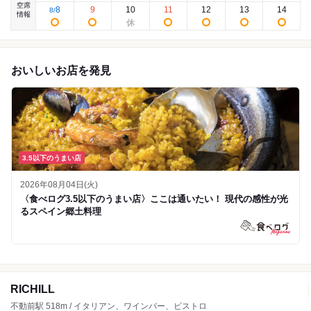
空席
8
9
10
11
12
13
14
8
/
情報
おいしいお店を発見
3.5以下のうまい店
2026年08月04日(火)
〈食べログ3.5以下のうまい店〉ここは通いたい！ 現代の感性が光
るスペイン郷土料理
RICHILL
不動前駅 518m / イタリアン、ワインバー、ビストロ