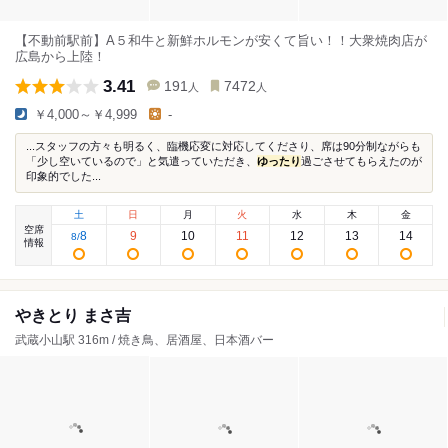
【不動前駅前】A５和牛と新鮮ホルモンが安くて旨い！！大衆焼肉店が
広島から上陸！
3.41
191
7472
人
人
￥4,000～￥4,999
-
...スタッフの方々も明るく、臨機応変に対応してくださり、席は90分制ながらも
「少し空いているので」と気遣っていただき、
ゆったり
過ごさせてもらえたのが
印象的でした...
土
日
月
火
水
木
金
空席
8
9
10
11
12
13
14
8
/
情報
やきとり まさ吉
武蔵小山駅 316m / 焼き鳥、居酒屋、日本酒バー