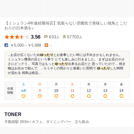
【ミシュラン4年連続獲得店】気取らない雰囲気で美味しい焼鳥とこだ
わりの日本酒を♪
3.56
633
57703
人
人
￥5,000～￥5,999
-
...お店が広くないため
ゆったり
とお食事したい時には不向きかもしれません。
ミシュラン獲得の店という事で とても楽しみに行きました。 まずはお店の小さ
さにビックリ。 写真ではもっと
ゆったり
出来るお店だと 思っていたので… 焼き
物はお任せで頼んで、...ろうそくの明かりと落着いた照明で
ゆったり
した時間
が流れる 焼鳥は絶品...
土
日
月
火
水
木
金
空席
8
9
10
11
12
13
14
8
/
情報
TONER
不動前駅 393m / カフェ、ダイニングバー、立ち飲み