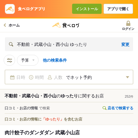
インストール
アプリで開く
ホーム
ログイン
変更
不動前・武蔵小山・西小山 ゆったり
予算
他の検索条件
日時
時間
人数
でネット予約
不動前・武蔵小山・西小山
の
ゆったり
に関する
お店
252
件
口コミ・お店の情報
で検索
店名で検索する
口コミ・お店の情報に
「ゆったり」
を含むお店
肉汁餃子のダンダダン 武蔵小山店