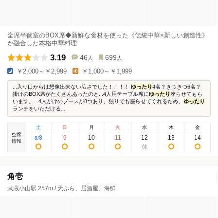
全席半個室のBOX席◆新鮮な食材を使った《伝統中華×新しい創造性》
が融合した本格中華料理
3.19
46
699
人
人
￥2,000～￥2,999
￥1,000～￥1,999
...入り口からは想像出来ない広さでした！！！！
ゆったり
4名？きつきつ6名？
掛けのBOX席がたくさんあったのと...4人用テーブル席に
ゆったり
座らせてもら
います。...4人がけのブースが8つあり、独りでも座らせてくれるため、
ゆったり
ランチをいただける...
土
日
月
火
水
木
金
空席
8
9
10
11
12
13
14
8
/
情報
角壱
武蔵小山駅 257m / 天ぷら、居酒屋、海鮮