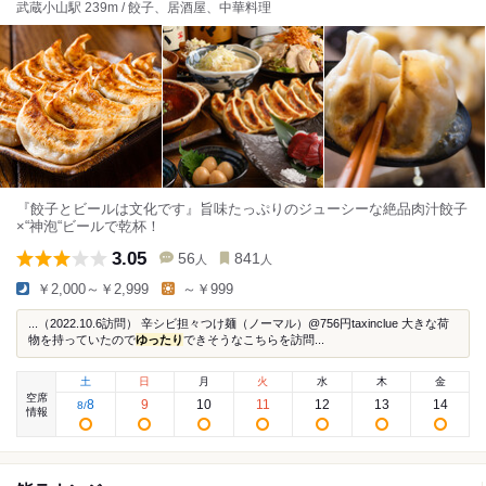
武蔵小山駅 239m / 餃子、居酒屋、中華料理
『餃子とビールは文化です』旨味たっぷりのジューシーな絶品肉汁餃子
×“神泡“ビールで乾杯！
3.05
56
841
人
人
￥2,000～￥2,999
～￥999
...（2022.10.6訪問） 辛シビ担々つけ麺（ノーマル）@756円taxinclue 大きな荷
物を持っていたので
ゆったり
できそうなこちらを訪問...
土
日
月
火
水
木
金
空席
8
9
10
11
12
13
14
8
/
情報