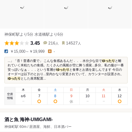
神保町駅より5分 水道橋駅より6分
3.45
216
14527
人
人
￥15,000～￥19,999
-
...」「否！普通の量で」 こんな食感あるんだ．．．水分少な目で
ゆったり
と離
れていく米粒たちの食感。たくさんの風船が空に舞う感覚...多分、私の服が一番
安っぽいなぁ．．．という客層が
ゆったり
と食事とお酒を楽しんでます 今日の
オーダーは以下のとおり...室内かなり変更されていて、カウンターが設置され、
ゆったり
とした座席配置...
木
金
土
日
月
火
水
空席
6
7
8
9
10
11
12
8
/
情報
酒と魚 海神-UMIGAMI-
神保町駅 60m / 居酒屋、海鮮、日本酒バー