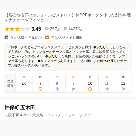
【居心地抜群のカジュアルビストロ！】林SPFポークを使った創作料理
をナチュールワインと♪
3.45
257
14276
人
人
￥5,000～￥5,999
￥1,000～￥1,999
...林ポークのとんかつがランチメニュー ヒレカツと豚汁
ゆったり
しっとりなん
でも来い、的な カウンターとテーブル席とソファー席、奥には個室もあってす
っごいバランスのいい、
ゆったり
した店内。 お店の構えが絶妙によくて...ソフ
ァー席もあります ■カウンターもありますし、その奥にまた
ゆったり
したテー
ブル席スペースがあります...
木
金
土
日
月
火
水
空席
6
7
8
9
10
11
12
8
/
情報
神保町 五木田
九段下駅 416m / 焼き鳥、フレンチ、イノベーティブ