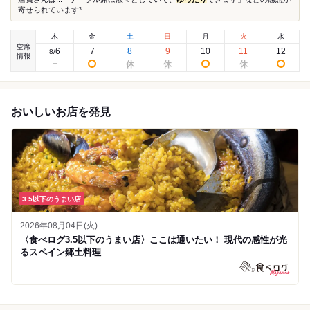
寄せられています³...
木
金
土
日
月
火
水
空席
6
7
8
9
10
11
12
8
/
情報
おいしいお店を発見
3.5以下のうまい店
2026年08月04日(火)
〈食べログ3.5以下のうまい店〉ここは通いたい！ 現代の感性が光
るスペイン郷土料理