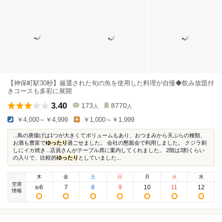
【神保町駅30秒】厳選された旬の魚を使用した料理が自慢◆飲み放題付
きコースも多彩に展開
3.40
173
8770
人
人
￥4,000～￥4,999
￥1,000～￥1,999
...鳥の唐揚げは1つが大きくてボリュームもあり、おつまみから天ぷらの種類、
お酒も豊富で
ゆったり
過ごせました。 会社の懇親会で利用しました。 クジラ刺
しにイカ焼き...店員さんがテーブル席に案内してくれました。 2階は3割くらい
の入りで、比較的
ゆったり
としていました...
木
金
土
日
月
火
水
空席
6
7
8
9
10
11
12
8
/
情報