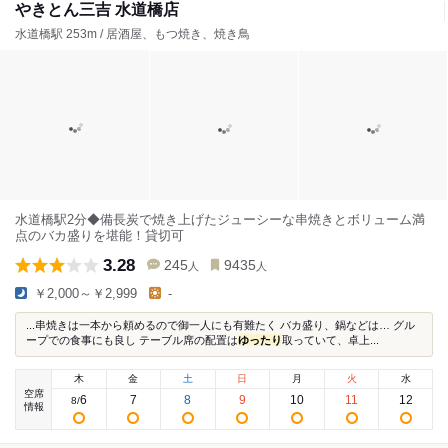
やきとん三吉 水道橋店
水道橋駅 253m / 居酒屋、もつ焼き、焼き鳥
水道橋駅2分◆備長炭で焼き上げたジューシーな串焼きとボリューム満
点のバカ盛りを堪能！貸切可
3.28
245
9435
人
人
￥2,000～￥2,999
-
...串焼きは一本から頼めるので御一人にも有難たく バカ盛り、鍋などは… グル
ープでの食事にも良し テーブル席の配置は
ゆったり
取っていて、卓上...
木
金
土
日
月
火
水
空席
6
7
8
9
10
11
12
8
/
情報