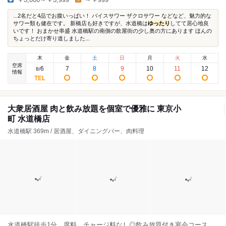
...2名だと4品でお腹いっぱい！ バイスサワー ザクロサワー などなど、魅力的な
サワー類も健在です。 新橋店も好きですが、水道橋は
ゆったり
してて居心地良
いです！ おまかせ串盛 水道橋駅の南側の飲屋街の少し奥の方にあります ほんの
ちょっとだけ寄り道しました...
木
金
土
日
月
火
水
空席
6
7
8
9
10
11
12
8
/
情報
大衆居酒屋 肉と飲み放題を個室で優雅に 東京小
町 水道橋店
水道橋駅 369m / 居酒屋、ダイニングバー、肉料理
水道橋駅徒歩1分。席料、チャージ料なし◎飲み放題付き宴会コース