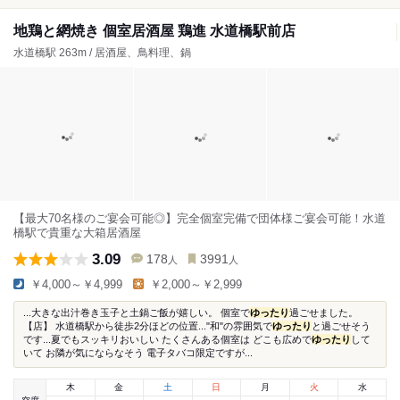
地鶏と網焼き 個室居酒屋 鶏進 水道橋駅前店
水道橋駅 263m / 居酒屋、鳥料理、鍋
【最大70名様のご宴会可能◎】完全個室完備で団体様ご宴会可能！水道
橋駅で貴重な大箱居酒屋
3.09
178
3991
人
人
￥4,000～￥4,999
￥2,000～￥2,999
...大きな出汁巻き玉子と土鍋ご飯が嬉しい。 個室で
ゆったり
過ごせました。
【店】 水道橋駅から徒歩2分ほどの位置..."和"の雰囲気で
ゆったり
と過ごせそう
です...夏でもスッキリおいしい たくさんある個室は どこも広めで
ゆったり
して
いて お隣が気にならなそう 電子タバコ限定ですが...
木
金
土
日
月
火
水