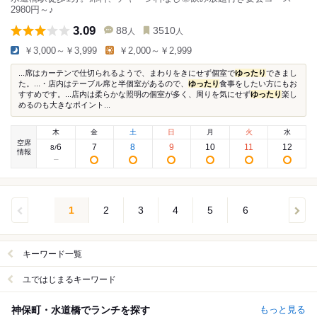
2980円～♪
3.09
88
3510
人
人
￥3,000～￥3,999
￥2,000～￥2,999
...席はカーテンで仕切られるようで、まわりをきにせず個室で
ゆったり
できまし
た。...・店内はテーブル席と半個室があるので、
ゆったり
食事をしたい方にもお
すすめです。...店内は柔らかな照明の個室が多く、周りを気にせず
ゆったり
楽し
めるのも大きなポイント...
木
金
土
日
月
火
水
空席
6
7
8
9
10
11
12
8
/
情報
1
2
3
4
5
6
キーワード一覧
ユではじまるキーワード
神保町・水道橋でランチを探す
もっと見る