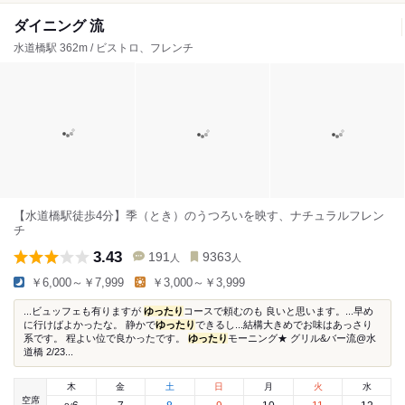
ダイニング 流
水道橋駅 362m / ビストロ、フレンチ
【水道橋駅徒歩4分】季（とき）のうつろいを映す、ナチュラルフレン
チ
3.43
191
9363
人
人
￥6,000～￥7,999
￥3,000～￥3,999
...ビュッフェも有りますが
ゆったり
コースで頼むのも 良いと思います。...早め
に行けばよかったな。 静かで
ゆったり
できるし...結構大きめでお味はあっさり
系です。 程よい位で良かったです。
ゆったり
モーニング★ グリル&バー流@水
道橋 2/23...
木
金
土
日
月
火
水
空席