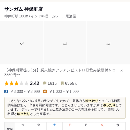
サンガム 神保町店
神保町駅 106m / インド料理、カレー、居酒屋
【神保町駅徒歩1分】炭火焼きアジアンビストロ◎飲み放題付きコース
3850円〜
3.42
161
6355
人
人
￥3,000～￥3,999
￥1,000～￥1,999
...そんなバタバタの1日のランチでしたので、昼休みも
ゆったり
とっている時間
的余裕は無く...辛さも調節可能です。こじんまりしていますが席は
ゆったり
して
います。 ディナーで行きました...飲み放題のコース料理を予約して。 美味しい
料理と
ゆったり
とした座席で...
木
金
土
日
月
火
水
空席