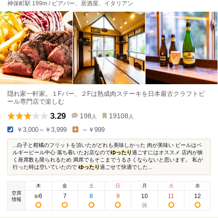
神保町駅 199m / ビアバー、居酒屋、イタリアン
隠れ家一軒家。１Fバー、２Fは熟成肉ステーキを日本最古クラフトビ
ール専門店で楽しむ
3.29
198
19108
人
人
￥3,000～￥3,999
～￥999
...白子と柑橘のフリットを頂いたがどれも美味しかった 肉が美味い ビールはベ
ルギービール中心 落ち着いたお店なので
ゆったり
過ごすにはオススメ 店内が狭
く座席数も限られるため 満席でもそこまでうるさくならないと思います。 私が
行った時は空いていたので
ゆったり
過ごせて快適でした...
木
金
土
日
月
火
水
空席
6
7
8
9
10
11
12
8
/
情報