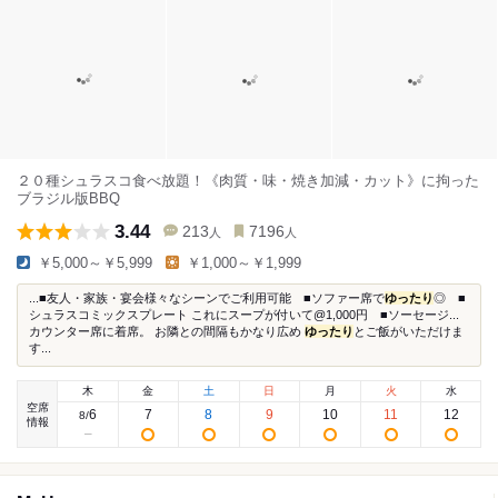
２０種シュラスコ食べ放題！《肉質・味・焼き加減・カット》に拘った
ブラジル版BBQ
3.44
213
7196
人
人
￥5,000～￥5,999
￥1,000～￥1,999
...■友人・家族・宴会様々なシーンでご利用可能 ■ソファー席で
ゆったり
◎ ■
シュラスコミックスプレート これにスープが付いて@1,000円 ■ソーセージ...
カウンター席に着席。 お隣との間隔もかなり広め
ゆったり
とご飯がいただけま
す...
木
金
土
日
月
火
水
空席
6
7
8
9
10
11
12
8
/
情報