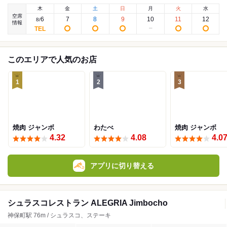
木
金
土
日
月
火
水
空席
6
7
8
9
10
11
12
8
/
情報
このエリアで人気のお店
1
2
3
焼肉 ジャンボ
わたべ
焼肉 ジャンボ
4.32
4.08
4.0
アプリに切り替える
シュラスコレストラン ALEGRIA Jimbocho
神保町駅 76m / シュラスコ、ステーキ