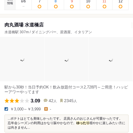
6
7
8
9
10
11
12
8
/
情報
肉丸酒場 水道橋店
水道橋駅 307m / ダイニングバー、居酒屋、イタリアン
駅から30秒！当日予約OK！飲み放題付コース2,728円～ご用意！ハッピ
ーアワーやってます
3.09
42
2345
人
人
￥3,000～￥3,999
-
...ポテトはとても美味しかったです。 店員さんのおじさんが可愛かったです。
忘年会シーズンの利用はかなり賑やかなので、
ゆったり
穏やかに楽しみたい方に
は向きません...