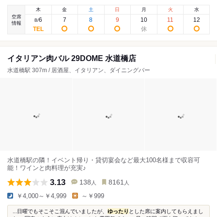
木
金
土
日
月
火
水
空席
6
7
8
9
10
11
12
8
/
情報
イタリアン肉バル 29DOME 水道橋店
水道橋駅 307m / 居酒屋、イタリアン、ダイニングバー
水道橋駅の隣！イベント帰り・貸切宴会など最大100名様まで収容可
能！ワインと肉料理が充実♪
3.13
138
8161
人
人
￥4,000～￥4,999
～￥999
...日曜でもそこそこ混んでいましたが、
ゆったり
とした席に案内してもらえまし