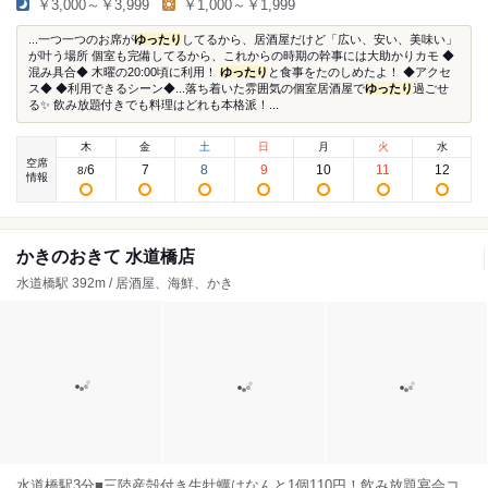
￥3,000～￥3,999
￥1,000～￥1,999
...一つ一つのお席が
ゆったり
してるから、居酒屋だけど「広い、安い、美味い」
が叶う場所 個室も完備してるから、これからの時期の幹事には大助かりカモ ◆
混み具合◆ 木曜の20:00頃に利用！
ゆったり
と食事をたのしめたよ！ ◆アクセ
ス◆ ◆利用できるシーン◆...落ち着いた雰囲気の個室居酒屋で
ゆったり
過ごせ
る✨ 飲み放題付きでも料理はどれも本格派！...
木
金
土
日
月
火
水
空席
6
7
8
9
10
11
12
8
/
情報
かきのおきて 水道橋店
水道橋駅 392m / 居酒屋、海鮮、かき
水道橋駅3分■三陸産殻付き生牡蠣はなんと1個110円！飲み放題宴会コ