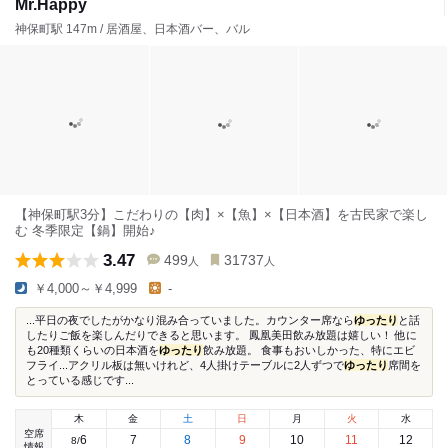
Mr.Happy
神保町駅 147m / 居酒屋、日本酒バー、バル
【神保町駅3分】こだわりの【肉】×【魚】×【日本酒】を古民家で楽し
む 冬季限定【鍋】開始♪
3.47
499
31737
人
人
￥4,000～￥4,999
-
...平日の夜でしたがかなり混み合っていました。カウンター席なら
ゆったり
と話
したりご飯を楽しんだりできると思います。 鳳凰美田飲み放題は嬉しい！ 他に
も20種類くらいの日本酒を
ゆったり
飲み放題。 食事もおいしかった、特にエビ
フライ...アクリル板は無いけれど、4人掛けテーブルに2人ずつで
ゆったり
席間を
とっている感じです...
木
金
土
日
月
火
水
空席
6
7
8
9
10
11
12
8
/
情報