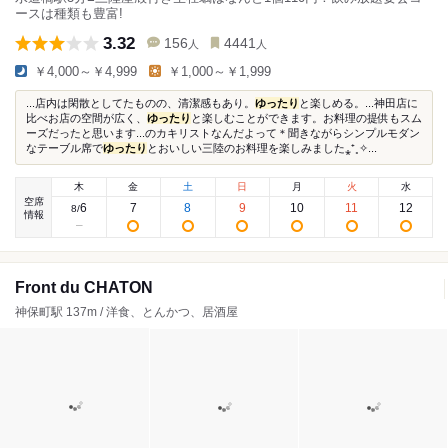
ースは種類も豊富!
3.32
156
4441
人
人
￥4,000～￥4,999
￥1,000～￥1,999
...店内は閑散としてたものの、清潔感もあり。
ゆったり
と楽しめる。...神田店に
比べお店の空間が広く、
ゆったり
と楽しむことができます。お料理の提供もスム
ーズだったと思います...のカキリストなんだよって＊聞きながらシンプルモダン
なテーブル席で
ゆったり
とおいしい三陸のお料理を楽しみました⁎⁺˳✧...
木
金
土
日
月
火
水
空席
6
7
8
9
10
11
12
8
/
情報
Front du CHATON
神保町駅 137m / 洋食、とんかつ、居酒屋