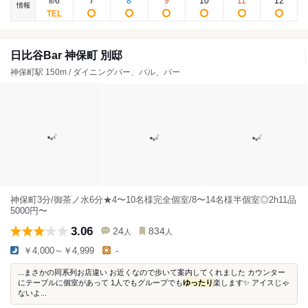
6
7
8
9
10
11
12
8
/
情報
日比谷Bar 神保町 別邸
神保町駅 150m / ダイニングバー、バル、バー
神保町3分/御茶ノ水6分★4〜10名様完全個室/8〜14名様半個室◎2h11品
5000円〜
3.06
24
834
人
人
￥4,000～￥4,999
-
...まさかの同系列お店違い お近くなので歩いて案内してくれました カウンター
にテーブルに個室があって 1人でもグループでも
ゆったり
楽します✨ アイスじゃ
ないよ...