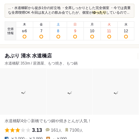
...・水道橋駅から徒歩1分の好立地 ・全席しっかりとした完全個室 ・今では貴重
な全席喫煙OK 今回は友人との飲み会でしたが、個室が
ゆったり
しているので...
木
金
土
日
月
火
水
空席
6
7
8
9
10
11
12
8
/
情報
あぶり 清水 水道橋店
水道橋駅 353m / 居酒屋、もつ焼き、もつ鍋
水道橋駅4分◇新橋でもつ鍋や焼きとんが人気！
3.13
161
7100
人
人
￥3,000～￥3,999
～￥999