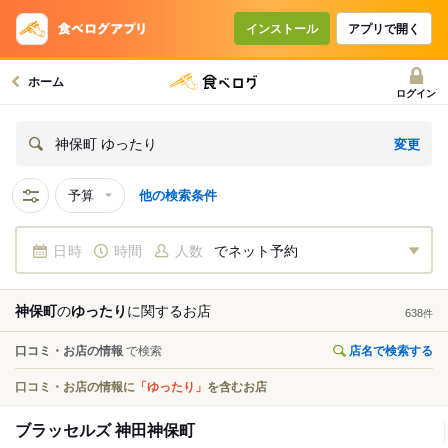
インストール
アプリで開く
ホーム
ログイン
変更
神保町 ゆったり
予算
他の検索条件
日時
時間
人数
でネット予約
神保町
の
ゆったり
に関する
お店
638
件
口コミ・お店の情報
で検索
店名で検索する
口コミ・お店の情報に
「ゆったり」
を含むお店
ブラッセルズ 神田神保町