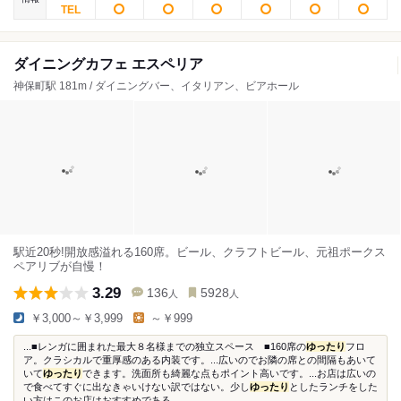
ダイニングカフェ エスペリア
神保町駅 181m / ダイニングバー、イタリアン、ビアホール
駅近20秒!開放感溢れる160席。ビール、クラフトビール、元祖ポークス
ペアリブが自慢！
3.29
136
5928
人
人
￥3,000～￥3,999
～￥999
...■レンガに囲まれた最大８名様までの独立スペース ■160席の
ゆったり
フロ
ア。クラシカルで重厚感のある内装です。...広いのでお隣の席との間隔もあいて
いて
ゆったり
できます。洗面所も綺麗な点もポイント高いです。...お店は広いの
で食べてすぐに出なきゃいけない訳ではない。少し
ゆったり
としたランチをした
い方はこのお店はおすすめである...