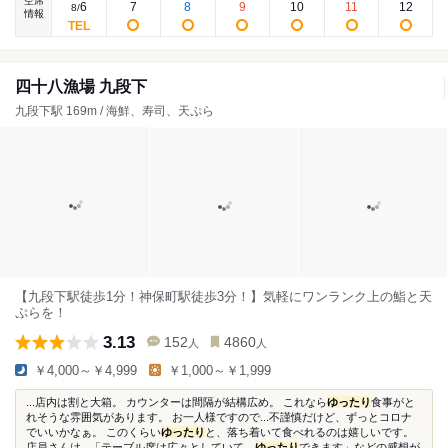
空席
6
7
8
9
10
11
12
8
/
情報
四十八漁場 九段下
九段下駅 169m / 海鮮、寿司、天ぷら
【九段下駅徒歩1分！神保町駅徒歩3分！】気軽にワンランク上の鮨と天
ぷらを！
3.13
152
4860
人
人
￥4,000～￥4,999
￥1,000～￥1,999
...店内は割と大箱。 カウンターは間隔が結構広め。 これなら
ゆったり
食事がと
れそうな雰囲気があります。 お一人様ですので...不謹慎だけど、ずっとコロナ
でいいかなぁ。 このくらい
ゆったり
と、落ち着いて食べれるのは嬉しいです。
店員さんは...「テーブル席は広々としていて、
ゆったり
できます」などの感想が