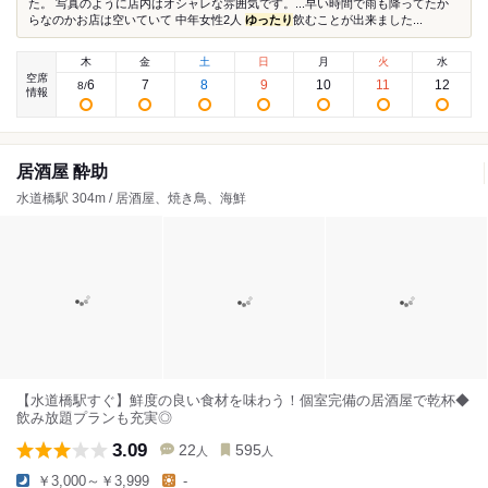
た。 写真のように店内はオシャレな雰囲気です。...早い時間で雨も降ってたか
らなのかお店は空いていて 中年女性2人
ゆったり
飲むことが出来ました...
木
金
土
日
月
火
水
空席
6
7
8
9
10
11
12
8
/
情報
居酒屋 酔助
水道橋駅 304m / 居酒屋、焼き鳥、海鮮
【水道橋駅すぐ】鮮度の良い食材を味わう！個室完備の居酒屋で乾杯◆
飲み放題プランも充実◎
3.09
22
595
人
人
￥3,000～￥3,999
-