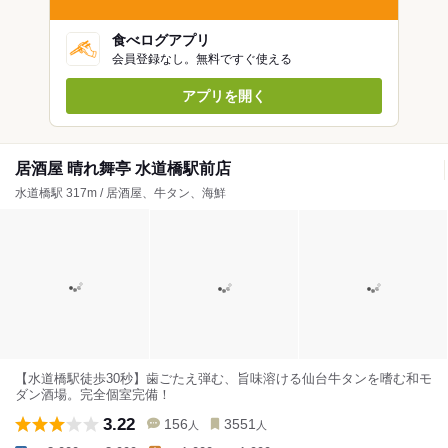
食べログアプリ
会員登録なし。無料ですぐ使える
アプリを開く
居酒屋 晴れ舞亭 水道橋駅前店
水道橋駅 317m / 居酒屋、牛タン、海鮮
【水道橋駅徒歩30秒】歯ごたえ弾む、旨味溶ける仙台牛タンを嗜む和モ
ダン酒場。完全個室完備！
3.22
156
3551
人
人