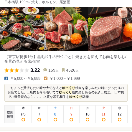
日本橋駅 199m / 焼肉、ホルモン、居酒屋
【東京駅徒歩1分】黒毛和牛の部位ごとに焼き方を変えてお肉を楽しむ/
夜景の見える席/個室
3.22
159
4526
人
人
￥5,000～￥5,999
￥1,000～￥1,999
...ちょっと贅沢したい時や大切な人と
ゆっくり
焼肉を楽しみたい時にぴったりの
お店でした。...店内も落ち着いてて
ゆっくり
焼肉楽しめるの良き...残念。 日本橋
でご褒美焼肉ならここ。上質な黒毛和牛を
ゆっくり
堪能...
木
金
土
日
月
火
水
空席
6
7
8
9
10
11
12
8
/
情報