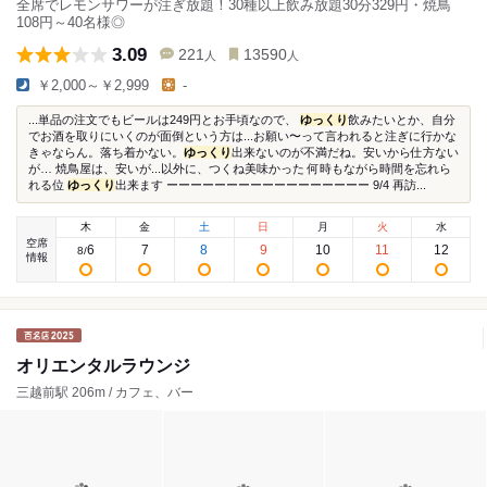
全席でレモンサワーが注ぎ放題！30種以上飲み放題30分329円・焼鳥
108円～40名様◎
3.09
221
13590
人
人
￥2,000～￥2,999
-
...単品の注文でもビールは249円とお手頃なので、
ゆっくり
飲みたいとか、自分
でお酒を取りにいくのが面倒という方は...お願い〜って言われると注ぎに行かな
きゃならん。落ち着かない。
ゆっくり
出来ないのが不満だね。安いから仕方ない
が… 焼鳥屋は、安いが...以外に、つくね美味かった 何時もながら時間を忘れら
れる位
ゆっくり
出来ます ーーーーーーーーーーーーーーーーー 9/4 再訪...
木
金
土
日
月
火
水
空席
6
7
8
9
10
11
12
8
/
情報
オリエンタルラウンジ
三越前駅 206m / カフェ、バー