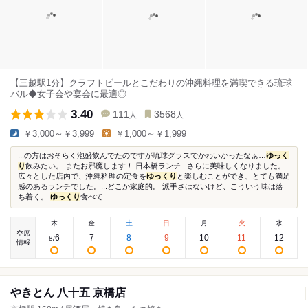
【三越駅1分】クラフトビールとこだわりの沖縄料理を満喫できる琉球
バル◆女子会や宴会に最適◎
3.40
111
3568
人
人
￥3,000～￥3,999
￥1,000～￥1,999
...の方はおそらく泡盛飲んでたのですが琉球グラスでかわいかったなぁ…
ゆっく
り
飲みたい。 またお邪魔します！ 日本橋ランチ...さらに美味しくなりました。
広々とした店内で、沖縄料理の定食を
ゆっくり
と楽しむことができ、とても満足
感のあるランチでした。...どこか家庭的。 派手さはないけど、こういう味は落
ち着く。
ゆっくり
食べて...
木
金
土
日
月
火
水
空席
6
7
8
9
10
11
12
8
/
情報
やきとん 八十五 京橋店