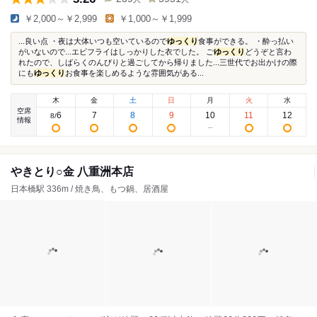
￥2,000～￥2,999
￥1,000～￥1,999
...良い点 ・夜は大体いつも空いているので
ゆっくり
食事ができる。 ・酔っ払い
がいないので...エビフライはしっかりした衣でした。 ご
ゆっくり
どうぞと言わ
れたので、しばらくのんびりと過ごしてから帰りました...三世代でお出かけの際
にも
ゆっくり
お食事を楽しめるような雰囲気がある...
木
金
土
日
月
火
水
空席
6
7
8
9
10
11
12
8
/
情報
やきとり○金 八重洲本店
日本橋駅 336m / 焼き鳥、もつ鍋、居酒屋