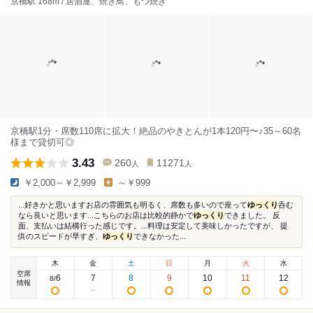
京橋駅 168m / 居酒屋、焼き鳥、もつ焼き
京橋駅1分・席数110席に拡大！絶品のやきとんが1本120円〜♪35～60名
様まで貸切可◎
3.43
260
11271
人
人
￥2,000～￥2,999
～￥999
...好きかと思いますお店の雰囲気も明るく、席数も多いので座って
ゆっくり
呑む
なら良いと思います...こちらのお店は比較的静かで
ゆっくり
できました。 反
面、支払いは結構行った感じです。...料理は安定して美味しかったですが、 提
供のスピードが早すぎ、
ゆっくり
できなかった...
木
金
土
日
月
火
水
空席
6
7
8
9
10
11
12
8
/
情報