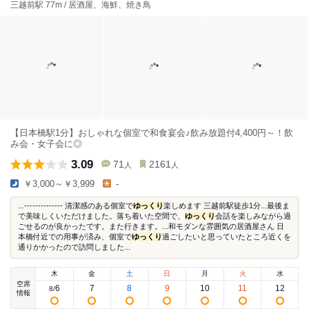
三越前駅 77m / 居酒屋、海鮮、焼き鳥
【日本橋駅1分】おしゃれな個室で和食宴会♪飲み放題付4,400円～！飲
み会・女子会に◎
3.09
71
2161
人
人
￥3,000～￥3,999
-
...-------------- 清潔感のある個室で
ゆっくり
楽しめます 三越前駅徒歩1分...最後ま
で美味しくいただけました。落ち着いた空間で、
ゆっくり
会話を楽しみながら過
ごせるのが良かったです。また行きます。...和モダンな雰囲気の居酒屋さん 日
本橋付近での用事が済み、個室で
ゆっくり
過ごしたいと思っていたところ近くを
通りかかったので訪問しました...
木
金
土
日
月
火
水
空席
6
7
8
9
10
11
12
8
/
情報