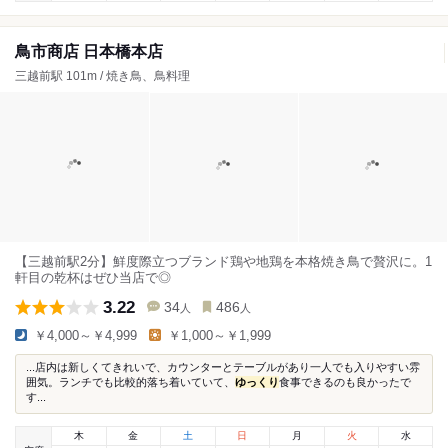
鳥市商店 日本橋本店
三越前駅 101m / 焼き鳥、鳥料理
【三越前駅2分】鮮度際立つブランド鶏や地鶏を本格焼き鳥で贅沢に。1
軒目の乾杯はぜひ当店で◎
3.22
34
486
人
人
￥4,000～￥4,999
￥1,000～￥1,999
...店内は新しくてきれいで、カウンターとテーブルがあり一人でも入りやすい雰
囲気。ランチでも比較的落ち着いていて、
ゆっくり
食事できるのも良かったで
す...
木
金
土
日
月
火
水