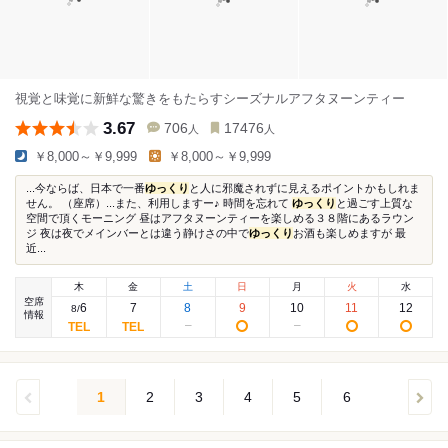
視覚と味覚に新鮮な驚きをもたらすシーズナルアフタヌーンティー
3.67
706
17476
人
人
￥8,000～￥9,999
￥8,000～￥9,999
...今ならば、日本で一番
ゆっくり
と人に邪魔されずに見えるポイントかもしれま
せん。 （座席）...また、利用しますー♪ 時間を忘れて
ゆっくり
と過ごす上質な
空間で頂くモーニング 昼はアフタヌーンティーを楽しめる３８階にあるラウン
ジ 夜は夜でメインバーとは違う静けさの中で
ゆっくり
お酒も楽しめますが 最
近...
木
金
土
日
月
火
水
空席
6
7
8
9
10
11
12
8
/
情報
1
2
3
4
5
6