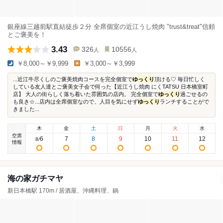
銀座線三越前駅直結徒歩２分 全席個室の近江うし焼肉 "trust&treat"信頼
とご褒美を！
3.43
326
10556
人
人
￥8,000～￥9,999
￥3,000～￥3,999
...近江牛尽くしのご褒美焼肉コースを完全個室で
ゆっくり
頂ける♡ 毎日忙しく
している友人達とご褒美女子会で伺った【近江うし焼肉 にくTATSU 日本橋室町
店】 大人の街らしく落ち着いた雰囲気の店内。 完全個室で
ゆっくり
過ごせるの
も良き☆...店内は全席個室なので、人目を気にせず
ゆっくり
ランチすることがで
きました...
木
金
土
日
月
火
水
空席
6
7
8
9
10
11
12
8
/
情報
海の家ガチマヤ
新日本橋駅 170m / 居酒屋、沖縄料理、鍋