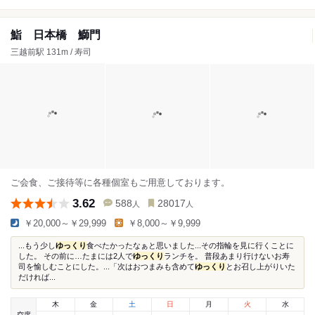
鮨 日本橋 鰤門
三越前駅 131m / 寿司
ご会食、ご接待等に各種個室もご用意しております。
3.62
588
28017
人
人
￥20,000～￥29,999
￥8,000～￥9,999
...もう少し
ゆっくり
食べたかったなぁと思いました...その指輪を見に行くことに
した。 その前に…たまには2人で
ゆっくり
ランチを。 普段あまり行けないお寿
司を愉しむことにした。...「次はおつまみも含めて
ゆっくり
とお召し上がりいた
だければ...
木
金
土
日
月
火
水
空席