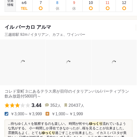
空席
6
7
8
9
10
11
12
8
/
情報
イル バーカロ アルマ
三越前駅 92m / イタリアン、カフェ、ワインバー
コレド室町３にあるテラス席が目印のイタリアンバル/パーティプラン
飲み放題付5800円～
3.44
352
20437
人
人
￥3,000～￥3,999
￥1,000～￥1,999
...待ちゆく人々を観察するのも楽しい。 時間が何やら
ゆっくり
流れているよう
な気がする。 小一時間しか滞在できなかったが...桜を見ることが出来ました。
雰囲気もよく、とても
ゆっくり
過ごすことが出来ました。 イカスミパスタが美