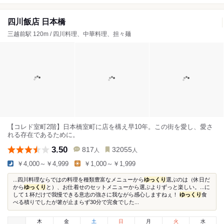
四川飯店 日本橋
三越前駅 120m / 四川料理、中華料理、担々麺
【コレド室町2階】日本橋室町に店を構え早10年。この街を愛し、愛さ
れる存在であるために。
3.50
817
32055
人
人
￥4,000～￥4,999
￥1,000～￥1,999
...四川料理ならではの料理を種類豊富なメニューから
ゆっくり
選ぶのは（休日だ
から
ゆっくり
と）、お仕着せのセットメニューから選ぶよりずっと楽しい。...に
して１杯だけで我慢できる意志の強さに我ながら感心しますねぇ！
ゆっくり
食
べる積りでしたが箸が止まらず30分で完食でした...
木
金
土
日
月
火
水