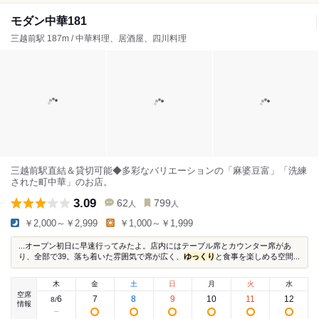
モダン中華181
三越前駅 187m / 中華料理、居酒屋、四川料理
三越前駅直結＆貸切可能◆多彩なバリエーションの「麻婆豆富」「洗練
された町中華」のお店。
3.09
62
799
人
人
￥2,000～￥2,999
￥1,000～￥1,999
...オープン初日に早速行ってみたよ。店内にはテーブル席とカウンター席があ
り、全部で39。落ち着いた雰囲気で席が広く、
ゆっくり
と食事を楽しめる空間...
木
金
土
日
月
火
水
空席
6
7
8
9
10
11
12
8
/
情報