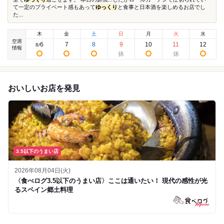
て一定のプライベート感もあって
ゆっくり
と食事と日本酒を楽しめるお店でし
た...
木
金
土
日
月
火
水
空席
6
7
8
9
10
11
12
8
/
情報
おいしいお店を発見
3.5以下のうまい店
2026年08月04日(火)
〈食べログ3.5以下のうまい店〉ここは通いたい！ 現代の感性が光
るスペイン郷土料理