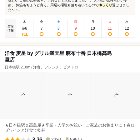
味しい 日曜の20時過ぎ、予約なしで入店しました。 テラス席が気持ちいい季
節、 気温もちょうど良く、周辺の環境も落ち着いてるので
ゆっくり
過ごせまし
た･ᴗ･...
木
金
土
日
月
火
水
空席
6
7
8
9
10
11
12
8
/
情報
洋食 麦星 by グリル満天星 麻布十番 日本橋髙島
屋店
日本橋駅 218m / 洋食、フレンチ、ビストロ
★日本橋駅＆高島屋★卒業・入学のお祝い・ご家族のお集まりに！春ロ
ゼワインと洋食で乾杯
3.26
239
5951
人
人