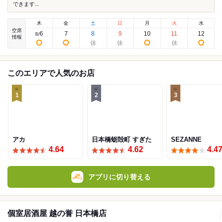
できます...
木
金
土
日
月
火
水
空席
6
7
8
9
10
11
12
8
/
情報
このエリアで人気のお店
1
2
3
アカ
日本橋蛎殻町 すぎた
SEZANNE
4.64
4.62
4.4
アプリに切り替える
個室居酒屋 越の誉 日本橋店