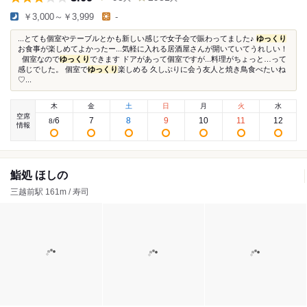
￥3,000～￥3,999
-
...とても個室やテーブルとかも新しい感じで女子会で賑わってました♪
ゆっくり
お食事が楽しめてよかったー...気軽に入れる居酒屋さんが開いていてうれしい！
個室なので
ゆっくり
できます ドアがあって個室ですが...料理がちょっと…って
感じでした。 個室で
ゆっくり
楽しめる 久しぶりに会う友人と焼き鳥食べたいね
♡...
木
金
土
日
月
火
水
空席
6
7
8
9
10
11
12
8
/
情報
鮨処 ほしの
三越前駅 161m / 寿司