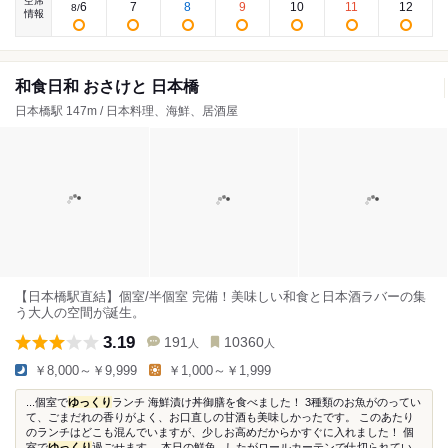
空席
6
7
8
9
10
11
12
8
/
情報
和食日和 おさけと 日本橋
日本橋駅 147m / 日本料理、海鮮、居酒屋
【日本橋駅直結】個室/半個室 完備！美味しい和食と日本酒ラバーの集
う大人の空間が誕生。
3.19
191
10360
人
人
￥8,000～￥9,999
￥1,000～￥1,999
...個室で
ゆっくり
ランチ 海鮮漬け丼御膳を食べました！ 3種類のお魚がのってい
て、ごまだれの香りがよく、お口直しの甘酒も美味しかったです。 このあたり
のランチはどこも混んでいますが、少しお高めだからかすぐに入れました！ 個
室で
ゆっくり
過ごせます。 本日の鮮魚...したがロールカーテンで仕切られてい