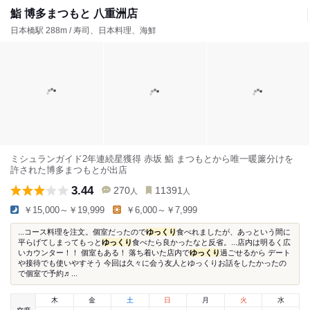
鮨 博多まつもと 八重洲店
日本橋駅 288m / 寿司、日本料理、海鮮
ミシュランガイド2年連続星獲得 赤坂 鮨 まつもとから唯一暖簾分けを
許された博多まつもとが出店
3.44
270
11391
人
人
￥15,000～￥19,999
￥6,000～￥7,999
...コース料理を注文。個室だったので
ゆっくり
食べれましたが、あっという間に
平らげてしまってもっと
ゆっくり
食べたら良かったなと反省。...店内は明るく広
いカウンター！！ 個室もある！ 落ち着いた店内で
ゆっくり
過ごせるから デート
や接待でも使いやすそう 今回は久々に会う友人とゆっくりお話をしたかったの
で個室で予約♬...
木
金
土
日
月
火
水