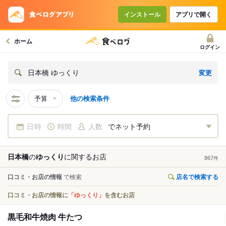
インストール
アプリで開く
ホーム
ログイン
変更
日本橋 ゆっくり
予算
他の検索条件
日時
時間
人数
でネット予約
日本橋
の
ゆっくり
に関する
お店
867
件
口コミ・お店の情報
で検索
店名で検索する
口コミ・お店の情報に
「ゆっくり」
を含むお店
黒毛和牛焼肉 牛たつ