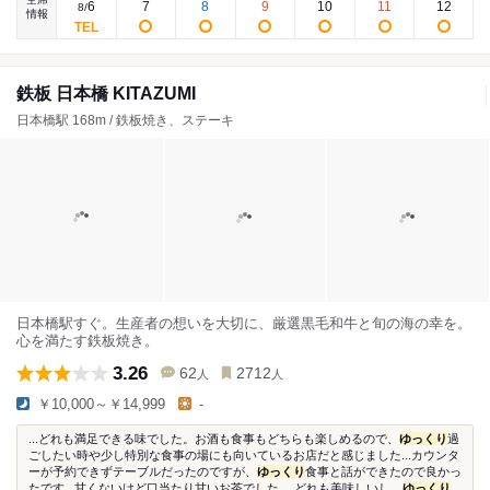
6
7
8
9
10
11
12
8
/
情報
鉄板 日本橋 KITAZUMI
日本橋駅 168m / 鉄板焼き、ステーキ
日本橋駅すぐ。生産者の想いを大切に、厳選黒毛和牛と旬の海の幸を。
心を満たす鉄板焼き。
3.26
62
2712
人
人
￥10,000～￥14,999
-
...どれも満足できる味でした。お酒も食事もどちらも楽しめるので、
ゆっくり
過
ごしたい時や少し特別な食事の場にも向いているお店だと感じました...カウンタ
ーが予約できずテーブルだったのですが、
ゆっくり
食事と話ができたので良かっ
たです...甘くないけど口当たり甘いお茶でした。 どれも美味しいし、
ゆっくり