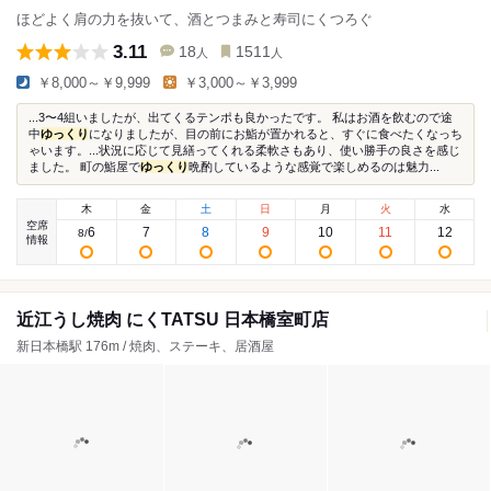
ほどよく肩の力を抜いて、酒とつまみと寿司にくつろぐ
3.11
18
1511
人
人
￥8,000～￥9,999
￥3,000～￥3,999
...3〜4組いましたが、出てくるテンポも良かったです。 私はお酒を飲むので途
中
ゆっくり
になりましたが、目の前にお鮨が置かれると、すぐに食べたくなっち
ゃいます。...状況に応じて見繕ってくれる柔軟さもあり、使い勝手の良さを感じ
ました。 町の鮨屋で
ゆっくり
晩酌しているような感覚で楽しめるのは魅力...
木
金
土
日
月
火
水
空席
6
7
8
9
10
11
12
8
/
情報
近江うし焼肉 にくTATSU 日本橋室町店
新日本橋駅 176m / 焼肉、ステーキ、居酒屋