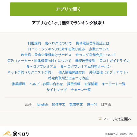
アプリで開く
アプリなら1ヶ月無料でランキング検索！
利用規約
食べログについて
携帯電話番号認証とは
口コミ・ランキングに対する取り組み
点数について
飲食店・飲食企業様向けサービス
食べログ店舗会員について
広告（メーカー・団体様等向け）について
機能改善要望
口コミガイドライン
食べログプレミアム
食べログプレミアム無料クーポン
ネット予約（リクエスト予約）
個人情報保護方針
外部送信（オプトアウト）
特定商取引法に基づく表記
推奨環境
ヘルプ・お問い合わせ
採用情報
企業情報
キーワード一覧
サイトマップ
チェーン一覧
言語：
English
简体中文
繁體中文
한국어
日本語
ページの先頭へ
©Kakaku.com, Inc.