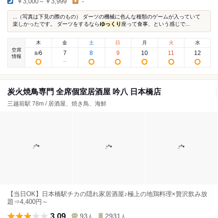
￥3,000～￥3,999
-
...（写真は下見の際のもの） ダーツの機械に色んな種類のゲームが入っていて
楽しかったです。 ダーツをするなら
ゆっくり
座って食事、という感じで...
木
金
土
日
月
火
水
空席
6
7
8
9
10
11
12
8
/
情報
炭火焼鳥専門 全席個室居酒屋 吟八 日本橋店
三越前駅 78m / 居酒屋、焼き鳥、海鮮
【当日OK】日本橋駅チカの隠れ家居酒屋♪極上の地鶏料理×贅沢飲み放
題⇒4,400円～
3.09
93
2931
人
人