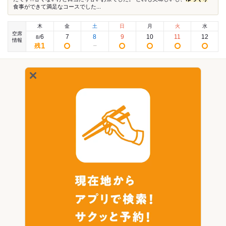
食事ができて満足なコースでした...
木
金
土
日
月
火
水
空席
6
7
8
9
10
11
12
8
/
情報
1
残