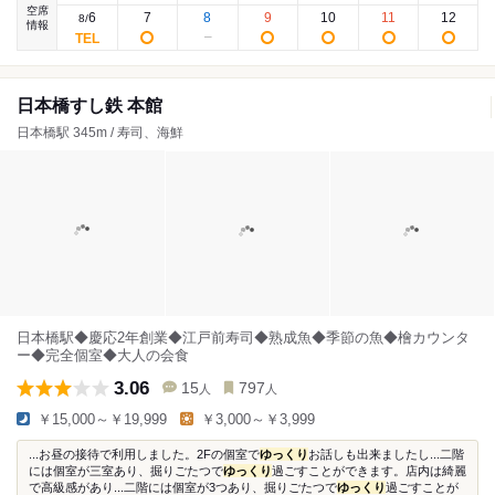
空席
6
7
8
9
10
11
12
8
/
情報
日本橋すし鉄 本館
日本橋駅 345m / 寿司、海鮮
日本橋駅◆慶応2年創業◆江戸前寿司◆熟成魚◆季節の魚◆檜カウンタ
ー◆完全個室◆大人の会食
3.06
15
797
人
人
￥15,000～￥19,999
￥3,000～￥3,999
...お昼の接待で利用しました。2Fの個室で
ゆっくり
お話しも出来ましたし...二階
には個室が三室あり、掘りごたつで
ゆっくり
過ごすことができます。店内は綺麗
で高級感があり...二階には個室が3つあり、掘りごたつで
ゆっくり
過ごすことが