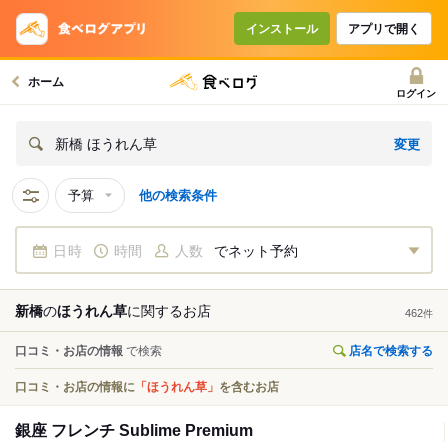
インストール
アプリで開く
ホーム
ログイン
変更
新橋 ほうれん草
予算
他の検索条件
日時
時間
人数
でネット予約
新橋
の
ほうれん草
に関する
お店
462
件
口コミ・お店の情報
で検索
店名で検索する
口コミ・お店の情報に
「ほうれん草」
を含むお店
銀座 フレンチ Sublime Premium