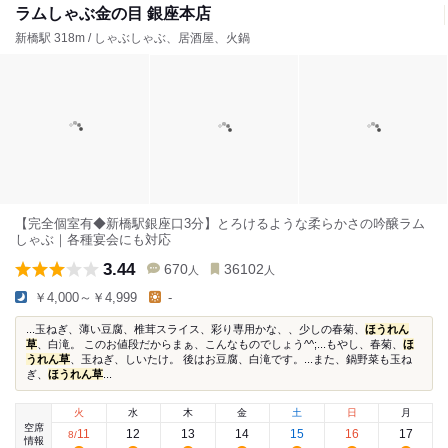
ラムしゃぶ金の目 銀座本店
新橋駅 318m / しゃぶしゃぶ、居酒屋、火鍋
【完全個室有◆新橋駅銀座口3分】とろけるような柔らかさの吟醸ラム
しゃぶ｜各種宴会にも対応
3.44
670
36102
人
人
￥4,000～￥4,999
-
...玉ねぎ、薄い豆腐、椎茸スライス、彩り専用かな、、少しの春菊、
ほうれん
草
、白滝。 このお値段だからまぁ、こんなものでしょう^^;...もやし、春菊、
ほ
うれん草
、玉ねぎ、しいたけ。 後はお豆腐、白滝です。...また、鍋野菜も玉ね
ぎ、
ほうれん草
...
火
水
木
金
土
日
月
空席
11
12
13
14
15
16
17
8
/
情報