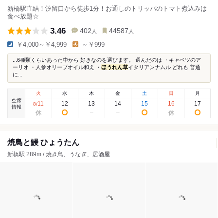
新橋駅直結！汐留口から徒歩1分！お通しのトリッパのトマト煮込みは
食べ放題☆
3.46
402
44587
人
人
￥4,000～￥4,999
～￥999
...6種類くらいあった中から 好きなのを選びます。 選んだのは ・キャベツのア
ーリオ ・人参オリーブオイル和え ・
ほうれん草
イタリアンナムル どれも 普通
に...
火
水
木
金
土
日
月
空席
11
12
13
14
15
16
17
8
/
情報
焼鳥と鰻 ひょうたん
新橋駅 289m / 焼き鳥、うなぎ、居酒屋