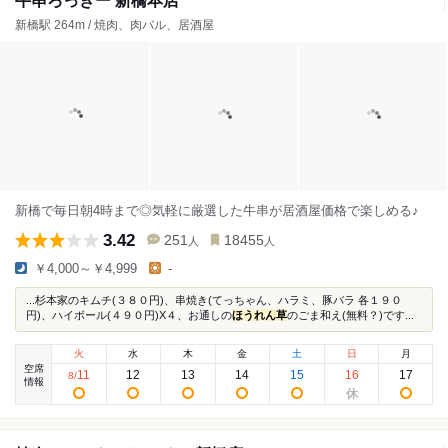
牛串ろっきー 新橋本店
新橋駅 264m / 焼肉、肉バル、居酒屋
新橋で毎日朝4時まで◎気軽に厳選した牛串が居酒屋価格で楽しめる♪
3.42
251
18455
人
人
￥4,000～￥4,999
-
...杉本家のキムチ(３８０円)、串焼き(てっちゃん、ハラミ、豚バラ 各１９０
円)、ハイボール(４９０円)X４、お通しの
ほうれん草
のごま和え(無料？)です...
火
水
木
金
土
日
月
空席
11
12
13
14
15
16
17
8
/
情報