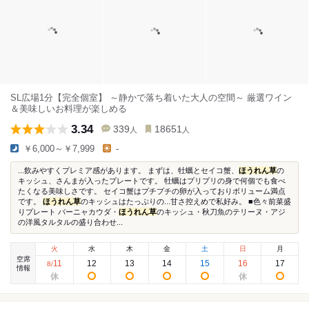
SL広場1分【完全個室】 ～静かで落ち着いた大人の空間～ 厳選ワイン
＆美味しいお料理が楽しめる
3.34
339
18651
人
人
￥6,000～￥7,999
-
...飲みやすくプレミア感があります。 まずは、牡蠣とセイコ蟹、
ほうれん草
の
キッシュ、さんまが入ったプレートです。 牡蠣はプリプリの身で何個でも食べ
たくなる美味しさです。 セイコ蟹はプチプチの卵が入っておりボリューム満点
です。
ほうれん草
のキッシュはたっぷりの...甘さ控えめで私好み。 ■色々前菜盛
りプレート バーニャカウダ・
ほうれん草
のキッシュ・秋刀魚のテリーヌ・アジ
の洋風タルタルの盛り合わせ...
火
水
木
金
土
日
月
空席
11
12
13
14
15
16
17
8
/
情報