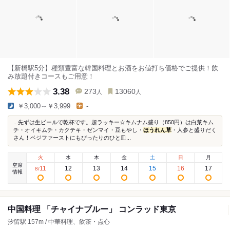
【新橋駅5分】種類豊富な韓国料理とお酒をお値打ち価格でご提供！飲
み放題付きコースもご用意！
3.38
273
13060
人
人
￥3,000～￥3,999
-
...先ずは生ビールで乾杯です。超ラッキー☆キムナム盛り（850円）は白菜キム
チ・オイキムチ・カクテキ・ゼンマイ・豆もやし・
ほうれん草
・人参と盛りだく
さん！ベジファーストにもぴったりのひと皿...
火
水
木
金
土
日
月
空席
11
12
13
14
15
16
17
8
/
情報
中国料理 「チャイナブルー」 コンラッド東京
汐留駅 157m / 中華料理、飲茶・点心