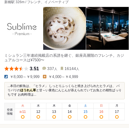
新橋駅 326m / フレンチ、イノベーティブ
ミシュラン三年連続掲載店の系譜を継ぐ、銀座高層階のフレンチ。カジ
ュアルコースは¥7500〜
3.51
337
16144
人
人
￥8,000～￥9,999
￥4,000～￥4,999
...本日の鮮魚は、「ヒラメ」 しっとりふっくらと焼き上げられたヒラメは、 パ
リパリの
ほうれん草
と甘～い黄色にんじんが添えられていてお魚との相性ばっり
ちです お肉料理は...
火
水
木
金
土
日
月
空席
11
12
13
14
15
16
17
8
/
情報