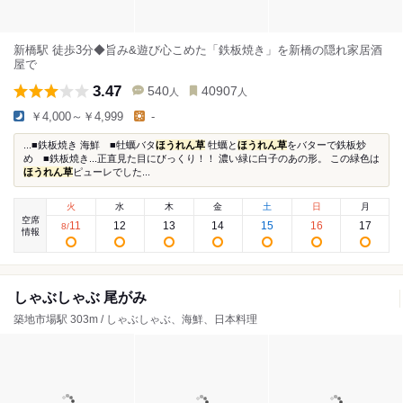
新橋駅 徒歩3分◆旨み&遊び心こめた「鉄板焼き」を新橋の隠れ家居酒
屋で
3.47
540
40907
人
人
￥4,000～￥4,999
-
...■鉄板焼き 海鮮 ■牡蠣バタ
ほうれん草
牡蠣と
ほうれん草
をバターで鉄板炒
め ■鉄板焼き...正直見た目にびっくり！！ 濃い緑に白子のあの形。 この緑色は
ほうれん草
ピューレでした...
火
水
木
金
土
日
月
空席
11
12
13
14
15
16
17
8
/
情報
しゃぶしゃぶ 尾がみ
築地市場駅 303m / しゃぶしゃぶ、海鮮、日本料理