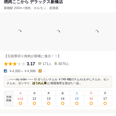
焼肉ここから デラックス新橋店
新橋駅 200m / 焼肉、ホルモン、居酒屋
【元祖厚切り焼肉が新橋に進出！！】
3.17
171
3070
人
人
￥4,000～￥4,999
-
...—— my order —— ☑︎ ぜったいナムル ￥748 4種のナムル(もやしナムル、セン
ナムル、ゼンマイ、
ほうれん草
)と韓国海苔を混ぜた一品...
火
水
木
金
土
日
月
空席
11
12
13
14
15
16
17
8
/
情報