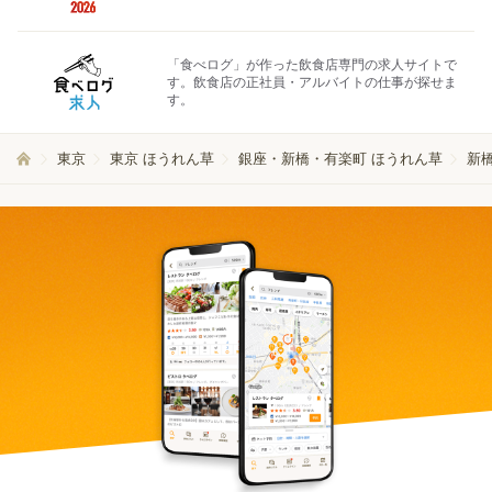
「食べログ」が作った飲食店専門の求人サイトで
す。飲食店の正社員・アルバイトの仕事が探せま
す。
東京
東京 ほうれん草
銀座・新橋・有楽町 ほうれん草
新