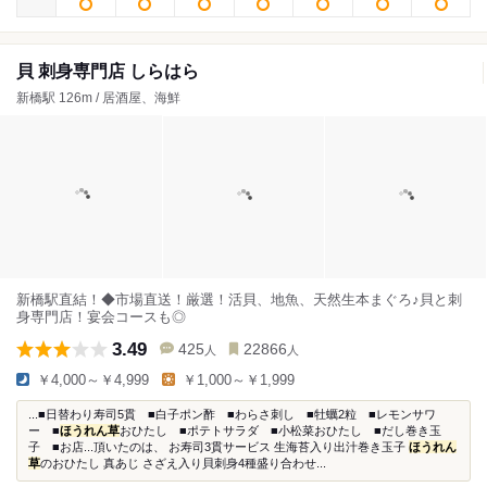
貝 刺身専門店 しらはら
新橋駅 126m / 居酒屋、海鮮
新橋駅直結！◆市場直送！厳選！活貝、地魚、天然生本まぐろ♪貝と刺
身専門店！宴会コースも◎
3.49
425
22866
人
人
￥4,000～￥4,999
￥1,000～￥1,999
...■日替わり寿司5貫 ■白子ポン酢 ■わらさ刺し ■牡蠣2粒 ■レモンサワ
ー ■
ほうれん草
おひたし ■ポテトサラダ ■小松菜おひたし ■だし巻き玉
子 ■お店...頂いたのは、 お寿司3貫サービス 生海苔入り出汁巻き玉子
ほうれん
草
のおひたし 真あじ さざえ入り貝刺身4種盛り合わせ...