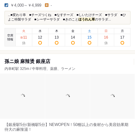
￥4,000～￥4,999
-
...■変わり串 ■チーズつくね ■なすチーズ ■しいたけチーズ ■サラダ ■ひ
よこ特製サラダ ■シーザーサラダ ■きのこと
ほうれん草
のサラダ...
火
水
木
金
土
日
月
空席
11
12
13
14
15
16
17
8
/
情報
孫ニ娘 麻辣烫 銀座店
内幸町駅 325m / 中華料理、薬膳、ラーメン
【銀座駅5分/新橋駅5分】NEWOPEN！50種以上の食材から美容効果期
待大の麻辣湯！