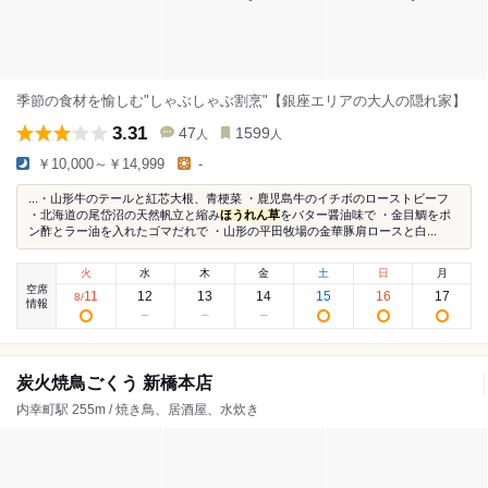
季節の食材を愉しむ"しゃぶしゃぶ割烹"【銀座エリアの大人の隠れ家】
3.31
47
1599
人
人
￥10,000～￥14,999
-
...・山形牛のテールと紅芯大根、青梗菜 ・鹿児島牛のイチボのローストビーフ
・北海道の尾岱沼の天然帆立と縮み
ほうれん草
をバター醤油味で ・金目鯛をポ
ン酢とラー油を入れたゴマだれで ・山形の平田牧場の金華豚肩ロースと白...
火
水
木
金
土
日
月
空席
11
12
13
14
15
16
17
8
/
情報
炭火焼鳥ごくう 新橋本店
内幸町駅 255m / 焼き鳥、居酒屋、水炊き