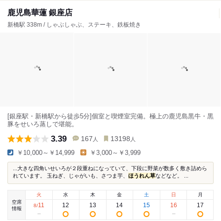
鹿児島華蓮 銀座店
新橋駅 338m / しゃぶしゃぶ、ステーキ、鉄板焼き
[銀座駅・新橋駅から徒歩5分]個室と喫煙室完備。極上の鹿児島黒牛・黒
豚をせいろ蒸しで堪能。
3.39
167
13198
人
人
￥10,000～￥14,999
￥3,000～￥3,999
...大きな四角いせいろが２段重ねになっていて、下段に野菜が数多く敷き詰めら
れています。 玉ねぎ、じゃがいも、さつま芋、
ほうれん草
などなど。 ...
火
水
木
金
土
日
月
空席
11
12
13
14
15
16
17
8
/
情報