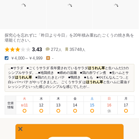
探究心を忘れずに「昨日より今日」を20年積み重ねたごくうの焼き鳥を
堪能ください。
3.43
272
35748
人
人
￥4,000～￥4,999
-
...■サラダ ■ごくうサラダ 長年愛されているサラダ
ほうれん草
と生ハムだけの
シンプルサラダ。...■地鶏焼き ■締めの温麺 ■鶏の赤ワイン煮 ■生ハムとサ
ラダ
ほうれん草
■鶏のたたきとパテ ■鴨焼き ■もも ■やげんなんこつ...と
白レバーパテ がやってきました。 ごくうサラダ は
ほうれん草
と生ハムに醤油ド
レッシングといった感じのシンプルな感じでしたが...
火
水
木
金
土
日
月
空席
11
12
13
14
15
16
17
8
/
情報