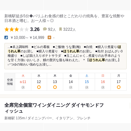
新橋駅徒歩5分◆パリふわ食感の鰻とこだわりの焼鳥を、豊富な焼酎や
日本酒と嗜む。お一人様～◎
3.26
92
3222
人
人
￥10,000～￥14,999
-
...■卓上調味料 ■ビルの看板 ■ご飯物 うな重(梅) ■白焼 ■鰻入り煮凝り/
ほ
うれん草
のお浸し ■鰻入り煮凝り ■
ほうれん草
のお浸し ■先付 おばんざい3
種盛り ■しば漬け入りポテトサラダ ■玉こんにゃく...煮凝りのお手本のよう
な甘く力強いおいしさ、鰻の贅沢な脂も味わえた。 ＊【
ほうれん草
のお浸し】
✅つゆの味わい強めなお浸し...
火
水
木
金
土
日
月
空席
11
12
13
14
15
16
17
8
/
情報
全席完全個室ワインダイニング ダイヤモンドフ
ィッシュ
新橋駅 135m / ダイニングバー、イタリアン、フレンチ