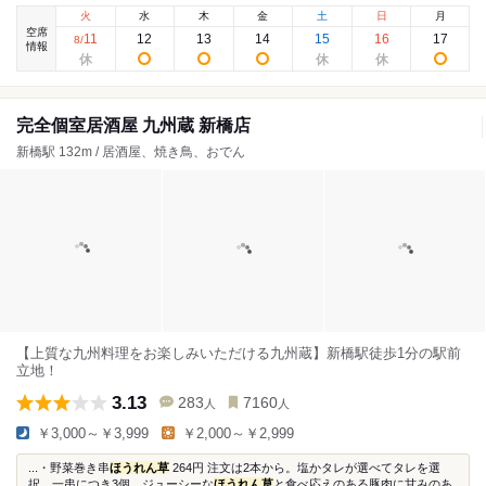
火
水
木
金
土
日
月
空席
11
12
13
14
15
16
17
8
/
情報
完全個室居酒屋 九州蔵 新橋店
新橋駅 132m / 居酒屋、焼き鳥、おでん
【上質な九州料理をお楽しみいただける九州蔵】新橋駅徒歩1分の駅前
立地！
3.13
283
7160
人
人
￥3,000～￥3,999
￥2,000～￥2,999
...・野菜巻き串
ほうれん草
264円 注文は2本から。塩かタレが選べてタレを選
択。一串につき3個。ジューシーな
ほうれん草
と食べ応えのある豚肉に甘みのあ