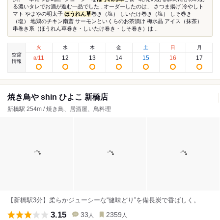
る濃いタレでお酒が進む一品でした...オーダーしたのは、 さつま揚げ 冷やしト
マト やまやの明太子
ほうれん草
巻き（塩） しいたけ巻き（塩） しそ巻き
（塩） 地鶏のチキン南蛮 サーモンといくらのお茶漬け 梅水晶 アイス（抹茶）
串巻き系（ほうれん草巻き・しいたけ巻き・しそ巻き）は...
火
水
木
金
土
日
月
空席
11
12
13
14
15
16
17
8
/
情報
焼き鳥や shin ひよこ 新橋店
新橋駅 254m / 焼き鳥、居酒屋、鳥料理
【新橋駅3分】柔らかジューシーな“健味どり”を備長炭で香ばしく。
3.15
33
2359
人
人