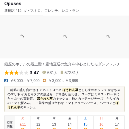
Opuses
新橋駅 415m / ビストロ、フレンチ、レストラン
銀座のホテルの最上階！産地直送の魚介を中心としたモダンフレンチ
3.47
631
57281
人
人
￥6,000～￥7,999
￥3,000～￥3,999
...前菜の盛り合わせは ミネストローネ
ほうれん草
としらすのキッシュ かぼちゃ
のマリネ イカとキヌアの煮込み...デリ盛り合わせ。 スープはミネストローネに
たっぷりの葉野菜、
ほうれん草
のキッシュ、柿とカッテージチーズ、ヤリイカ
のトマト煮込み。...・前菜の盛り合わせ トマトクリームソース、ベーコンと
ほ
うれん草
のキッシュ...
火
水
木
金
土
日
月
空席
11
12
13
14
15
16
17
8
/
情報