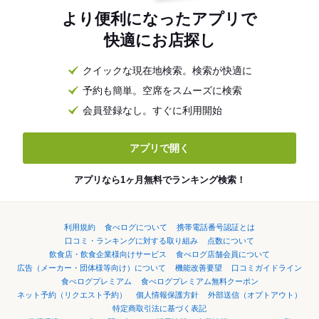
より便利になったアプリで
快適にお店探し
クイックな現在地検索。検索が快適に
予約も簡単。空席をスムーズに検索
会員登録なし。すぐに利用開始
アプリで開く
アプリなら1ヶ月無料でランキング検索！
利用規約
食べログについて
携帯電話番号認証とは
口コミ・ランキングに対する取り組み
点数について
飲食店・飲食企業様向けサービス
食べログ店舗会員について
広告（メーカー・団体様等向け）について
機能改善要望
口コミガイドライン
食べログプレミアム
食べログプレミアム無料クーポン
ネット予約（リクエスト予約）
個人情報保護方針
外部送信（オプトアウト）
特定商取引法に基づく表記