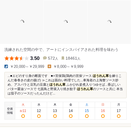
洗練された空間の中で、アートにインスパイアされた料理を味わう
3.50
572
18461
人
人
￥20,000～￥29,999
￥8,000～￥9,999
...■エビのすり身の断面です ■⭐️宮保鶏(鶏肉の宮保ソース
ほうれん草
を練りこ
んだ春巻きの皮の揚げ) ≫これは面白い料理でした...車海老の上海蟹ソース炒
め、アスパラと豆乳の豆腐と
ほうれん草
ふかひれ姿煮入りつゆそば...香ばしい
バター醤油ソースで 七面鳥と野菜入り焼き餃子
ほうれん草
のソースと共に 本当
は茄子のソースだったんだけど...
火
水
木
金
土
日
月
空席
11
12
13
14
15
16
17
8
/
情報