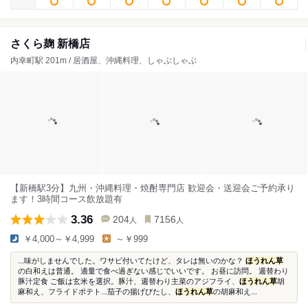
さくら麹 新橋店
内幸町駅 201m / 居酒屋、沖縄料理、しゃぶしゃぶ
【新橋駅3分】九州・沖縄料理・焼酎専門店 歓迎会・送迎会ご予約承り
ます！3時間コース飲放題有
3.36
204
7156
人
人
￥4,000～￥4,999
～￥999
...味がしませんでした。ワサビ付いてたけど、タレは無いのかな？
ほうれん草
の白和えは普通。 適量で食べ過ぎない感じでいいです。 お昼に訪問。 週替わり
豚汁定食 ご飯は玄米を選択。豚汁、週替わり主菜のアジフライ、
ほうれん草
胡
麻和え、フライドポテト...茄子の揚げびたし、
ほうれん草
の胡麻和え...