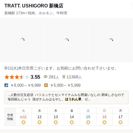
TRATT. USHIGORO 新橋店
新橋駅 173m / 焼肉、ホルモン、牛料理
8/11(火)本日空席ございます。お気軽にお問い合わせ下さいませ。
3.55
281
11368
人
人
￥8,000～￥9,999
￥5,000～￥5,999
...人数分注文必須⁡ ⁡ ハツユッケとセンマイナムルも間違いなしの⁡ 美味しさなので
毎回頼んじゃう⁡ ⁡ 混ぜナムルはもやし、
ほうれん草
、ゼ...
火
水
木
金
土
日
月
空席
11
12
13
14
15
16
17
8
/
情報