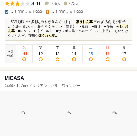
3.11
106
723
人
人
￥1,000～￥1,999
￥1,000～￥1,999
...50種類以上の多彩な食材が並んでいます！
ほうれん草
玉ねぎ 豚肉 えび団子
かに団子 まいたけ 山芋 きくらげ...■【野菜】 ■豆苗 ■白菜 ■春菊 ■
ほうれ
ん草
■レタス ■【ビール】 ■サッポロ黒ラベル生ビール（中瓶）...しいたけ
やえりんぎ、春菊や
ほうれん草
...
火
水
木
金
土
日
月
空席
11
12
13
14
15
16
17
8
/
情報
MICASA
新橋駅 127m / イタリアン、バル、ワインバー