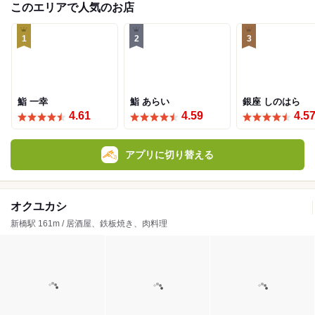
このエリアで人気のお店
1
2
3
鮨 一幸
鮨 あらい
銀座 しのはら
4.61
4.59
4.5
アプリに切り替える
オクユカシ
新橋駅 161m / 居酒屋、鉄板焼き、肉料理